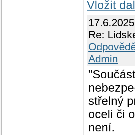
Vložit da
17.6.2025
Re: Lidské
Odpovědě
Admin
"Součást
nebezpeč
střelný 
oceli či
není.