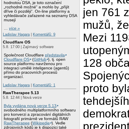
hodnotou DSA, je toto označení
„rozhodně možné“ a mohlo by „přijít
jen 761 
dříve či později“. On-line platformy a
vyhledávače zařazené na seznamy DSA
musejí
mužů, že
…
více »
Mezi 119
Ladislav Hagara
|
Komentářů: 9
Cloudflare OS
utopeným
5.8. 17:00 | Zajímavý software
Společnost Cloudflare
představila
128 obč
Cloudflare OS
(
GitHub
), tj. open
source platformu navrženou pro
integraci umělé inteligence (agentů)
Spojenýc
přímo do pracovních procesů
organizací.
proto by
Ladislav Hagara
|
Komentářů: 1
RawTherapee 5.13
tehdejší
5.8. 12:44 | Nová verze
Byla vydána nová verze 5.13
demokrat
svobodného multiplatformního softwaru
pro konverzi a zpracování digitálních
fotografií primárně ve formátů RAW
preziden
RawTherapee
(
Wikipedie
). Vedle
zdrojových kódů je k dispozici také