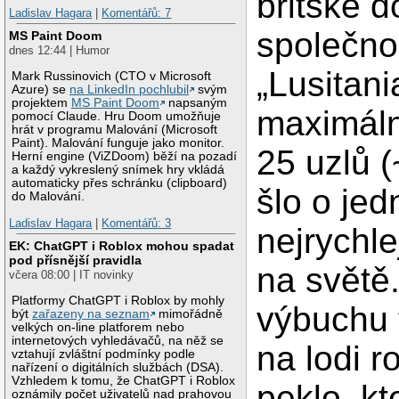
britské d
Ladislav Hagara
|
Komentářů: 7
společno
MS Paint Doom
dnes 12:44 | Humor
„Lusitani
Mark Russinovich (CTO v Microsoft
Azure) se
na LinkedIn pochlubil
svým
projektem
MS Paint Doom
napsaným
maximáln
pomocí Claude. Hru Doom umožňuje
hrát v programu Malování (Microsoft
Paint). Malování funguje jako monitor.
25 uzlů 
Herní engine (ViZDoom) běží na pozadí
a každý vykreslený snímek hry vkládá
automaticky přes schránku (clipboard)
šlo o jed
do Malování.
Ladislav Hagara
|
Komentářů: 3
nejrychle
EK: ChatGPT i Roblox mohou spadat
pod přísnější pravidla
na světě
včera 08:00 | IT novinky
Platformy ChatGPT i Roblox by mohly
výbuchu 
být
zařazeny na seznam
mimořádně
velkých on-line platforem nebo
internetových vyhledávačů, na něž se
na lodi r
vztahují zvláštní podmínky podle
nařízení o digitálních službách (DSA).
Vzhledem k tomu, že ChatGPT i Roblox
peklo, kt
oznámily počet uživatelů nad prahovou