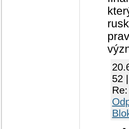
kter
rusk
prav
význ
20.
52 
Re:
Odp
Blo