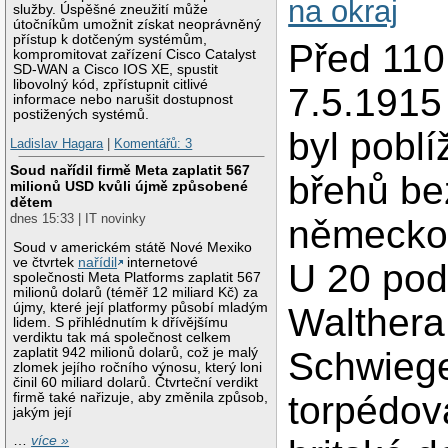
na okraj
služby. Úspěšné zneužití může
útočníkům umožnit získat neoprávněný
přístup k dotčeným systémům,
Před 110 
kompromitovat zařízení Cisco Catalyst
SD-WAN a Cisco IOS XE, spustit
libovolný kód, zpřístupnit citlivé
7.5.1915
informace nebo narušit dostupnost
postižených systémů.
byl poblí
Ladislav Hagara
|
Komentářů: 3
Soud nařídil firmě Meta zaplatit 567
břehů be
milionů USD kvůli újmě způsobené
dětem
dnes 15:33 | IT novinky
německo
Soud v americkém státě Nové Mexiko
ve čtvrtek
nařídil
internetové
U 20 pod
společnosti Meta Platforms zaplatit 567
milionů dolarů (téměř 12 miliard Kč) za
újmy, které její platformy působí mladým
Walthera
lidem. S přihlédnutím k dřívějšímu
verdiktu tak má společnost celkem
Schwieg
zaplatit 942 milionů dolarů, což je malý
zlomek jejího ročního výnosu, který loni
činil 60 miliard dolarů. Čtvrteční verdikt
torpédov
firmě také nařizuje, aby změnila způsob,
jakým její
…
více »