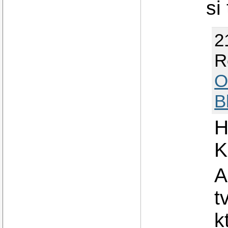
si
2
R
O
B
H
K
A
t
k