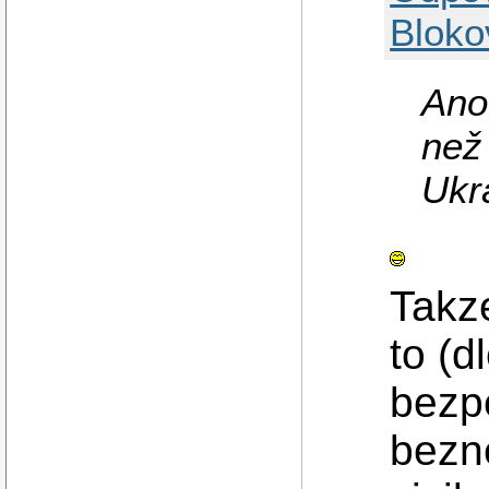
Bloko
Ano
než
Ukr
Takze
to (d
bezp
bezn