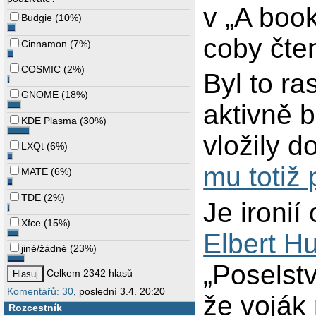
v „A book
Budgie
(
10%
)
coby čten
Cinnamon
(
7%
)
COSMIC
(
2%
)
Byl to ra
GNOME
(
18%
)
aktivně 
KDE Plasma
(
30%
)
vložily d
LXQt
(
6%
)
mu totiž 
MATE
(
6%
)
TDE
(
2%
)
Je ironií
Xfce
(
15%
)
Elbert H
jiné/žádné
(
23%
)
„Poselstv
Celkem 2342 hlasů
Komentářů: 30
, poslední 3.4. 20:20
že voják
Rozcestník