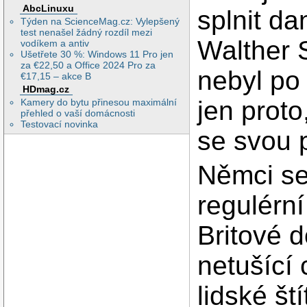
AbcLinuxu
splnit da
Týden na ScienceMag.cz: Vylepšený
test nenašel žádný rozdíl mezi
Walther S
vodíkem a antiv
Ušetřete 30 %: Windows 11 Pro jen
za €22,50 a Office 2024 Pro za
nebyl po
€17,15 – akce B
HDmag.cz
jen proto
Kamery do bytu přinesou maximální
přehled o vaší domácnosti
Testovací novinka
se svou 
Němci se 
regulérní
Britové d
netušící 
lidské št