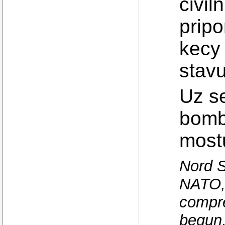
civil
pripo
kecy
stavu
Uz s
bomb
mostu
Nord S
NATO, 
compre
begun