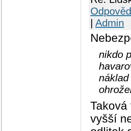
Odpověd
|
Admin
Nebezp
nikdo 
havaro
náklad
ohrože
Taková 
vyšší n