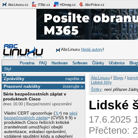
AbcLinuxu.cz
ITBiz.cz
HDmag.cz
AbcPráce.cz
AbcLinuxu
hledá autory
!
Poradna
FAQ
Hardware
Software
Články
Učebnice
Blog
Styl
×
AbcLinuxu
:/
Blogy
/
kenyh
Zprávičky
napište »
Lidské štíty
Pracovní nabídky
inzerujte »
Štítky
:
není přiřazen žádn
Série bezpečnostních záplat v
produktech Cisco
Lidské š
dnes 16:00 | Bezpečnostní upozornění
Vládní CERT upozorňuje (
𝕏
) na
sérii
17.6.2025 1
bezpečnostních záplat
(CVSS 9.9) v
produktech Cisco řešících kritické
zranitelnosti umožňující obejití
Přečteno: 
autentizace, eskalaci oprávnění,
vzdálené spuštění kódu a odepření