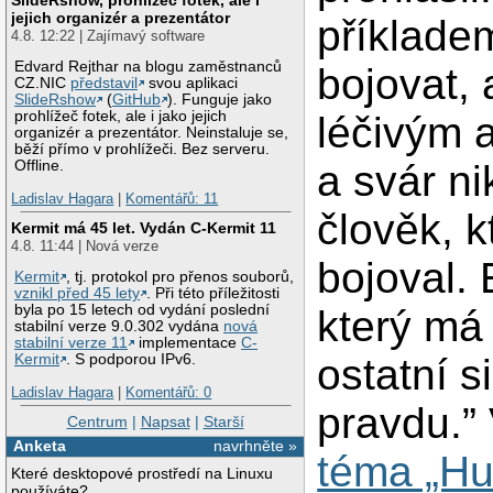
jejich organizér a prezentátor
příklade
4.8. 12:22 | Zajímavý software
Edvard Rejthar na blogu zaměstnanců
bojovat, 
CZ.NIC
představil
svou aplikaci
SlideRshow
(
GitHub
). Funguje jako
prohlížeč fotek, ale i jako jejich
léčivým 
organizér a prezentátor. Neinstaluje se,
běží přímo v prohlížeči. Bez serveru.
a svár ni
Offline.
Ladislav Hagara
|
Komentářů: 11
člověk, k
Kermit má 45 let. Vydán C-Kermit 11
4.8. 11:44 | Nová verze
bojoval. 
Kermit
, tj. protokol pro přenos souborů,
vznikl před 45 lety
. Při této příležitosti
byla po 15 letech od vydání poslední
který má
stabilní verze 9.0.302 vydána
nová
stabilní verze 11
implementace
C-
ostatní 
Kermit
. S podporou IPv6.
Ladislav Hagara
|
Komentářů: 0
pravdu.”
Centrum
|
Napsat
|
Starší
Anketa
navrhněte »
téma „Hu
Které desktopové prostředí na Linuxu
používáte?