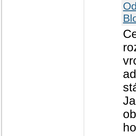
Od
Bl
Ce
ro
vr
ad
st
Ja
ob
ho