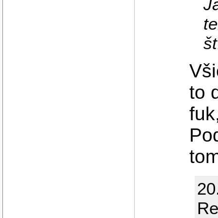
J
t
š
Vši
to 
fuk
Pod
tom
20
Re