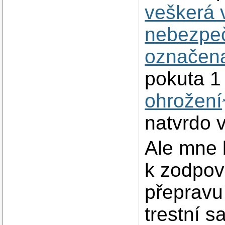
veškerá v
nebezpeč
označen
pokuta 1
ohrožení
natvrdo 
Ale mne 
k zodpově
přepravu 
trestní s