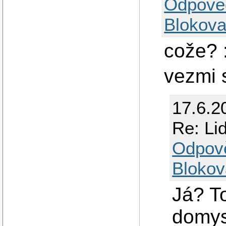
Odpově
Blokova
cože? :
vezmi 
17.6.2
Re: Lid
Odpov
Blokov
Já? To
domys