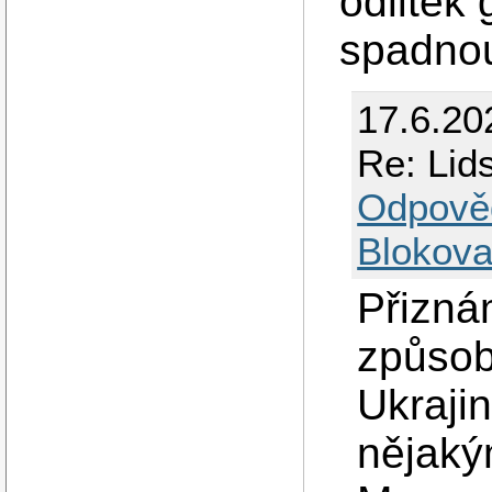
odlitek
spadnou
17.6.20
Re: Lids
Odpově
Blokova
Přizná
způsob
Ukrajin
nějaký