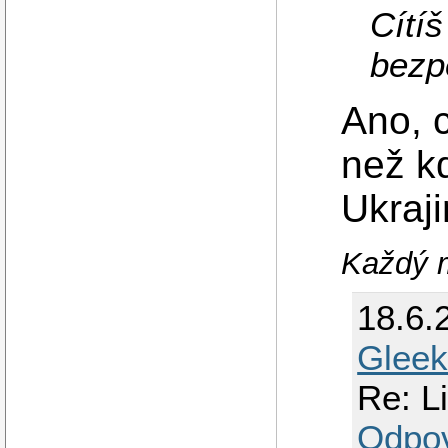
Cítí
bezp
Ano, 
než k
Ukraj
Každý m
18.6.
Gleek
Re: Li
Odpo