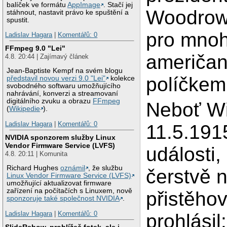
balíček ve formátu
AppImage
. Stačí jej
Woodrow
stáhnout, nastavit právo ke spuštění a
spustit.
pro mno
Ladislav Hagara
|
Komentářů: 0
FFmpeg 9.0 "Lei"
američan
4.8. 20:44 | Zajímavý článek
Jean-Baptiste Kempf na svém blogu
políčkem
představil novou verzi 9.0 "Lei"
kolekce
svobodného softwaru umožňujícího
nahrávání, konverzi a streamovaní
digitálního zvuku a obrazu
FFmpeg
Neboť Wi
(
Wikipedie
).
Ladislav Hagara
|
Komentářů: 0
11.5.1915
NVIDIA sponzorem služby Linux
Vendor Firmware Service (LVFS)
události
4.8. 20:11 | Komunita
Richard Hughes
oznámil
, že službu
čerstvě 
Linux Vendor Firmware Service (LVFS)
umožňující aktualizovat firmware
zařízení na počítačích s Linuxem, nově
přistěhov
sponzoruje také společnost NVIDIA
.
Ladislav Hagara
|
Komentářů: 0
prohlásil
SlideRshow, prohlížeč fotek, ale i