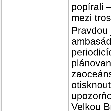
popírali 
mezi tro
Pravdou 
ambasáda
periodic
plánovan
zaoceáns
otisknout
upozorňo
Velkou B