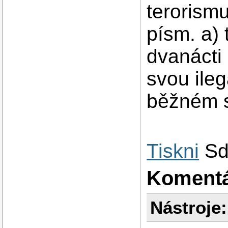
terorismu
písm. a) 
dvanácti 
svou ileg
běžném s
Tiskni
Sd
Koment
Nástroje: