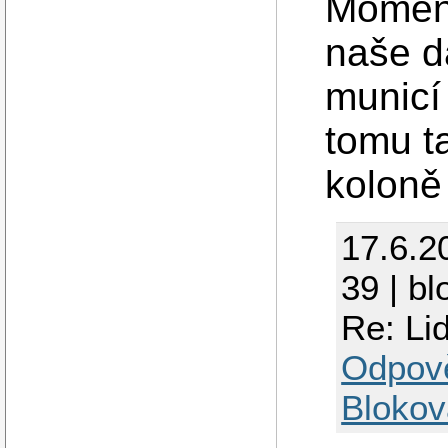
Moment
naše dá
municí
tomu ta
koloně
17.6.2
39 | bl
Re: Lid
Odpov
Blokov