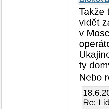
Takže 
vidět 
v Mosc
operáto
Ukajino
ty dom
Nebo r
18.6.2
Re: Lid