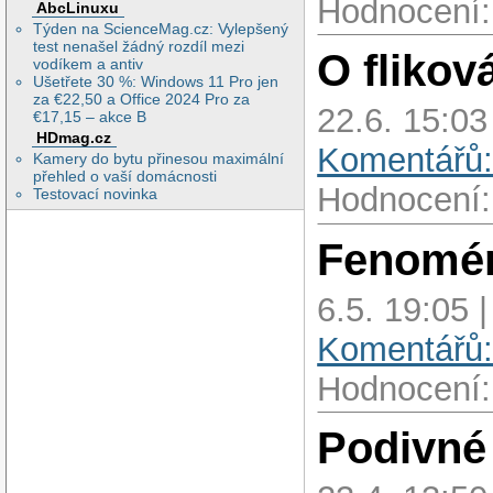
Hodnocení:
AbcLinuxu
Týden na ScienceMag.cz: Vylepšený
test nenašel žádný rozdíl mezi
O flikov
vodíkem a antiv
Ušetřete 30 %: Windows 11 Pro jen
za €22,50 a Office 2024 Pro za
22.6. 15:03
€17,15 – akce B
HDmag.cz
Komentářů:
Kamery do bytu přinesou maximální
přehled o vaší domácnosti
Hodnocení:
Testovací novinka
Fenomén
6.5. 19:05 
Komentářů:
Hodnocení:
Podivné