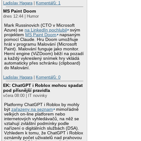
Ladislav Hagara
|
Komentářů: 1
MS Paint Doom
dnes 12:44 | Humor
Mark Russinovich (CTO v Microsoft
Azure) se
na LinkedIn pochlubil
svým
projektem
MS Paint Doom
napsaným
pomocí Claude. Hru Doom umožňuje
hrát v programu Malování (Microsoft
Paint). Malování funguje jako monitor.
Herní engine (ViZDoom) běží na pozadí
a každý vykreslený snímek hry vkládá
automaticky přes schránku (clipboard)
do Malování.
Ladislav Hagara
|
Komentářů: 0
EK: ChatGPT i Roblox mohou spadat
pod přísnější pravidla
včera 08:00 | IT novinky
Platformy ChatGPT i Roblox by mohly
být
zařazeny na seznam
mimořádně
velkých on-line platforem nebo
internetových vyhledávačů, na něž se
vztahují zvláštní podmínky podle
nařízení o digitálních službách (DSA).
Vzhledem k tomu, že ChatGPT i Roblox
oznámily počet uživatelů nad prahovou