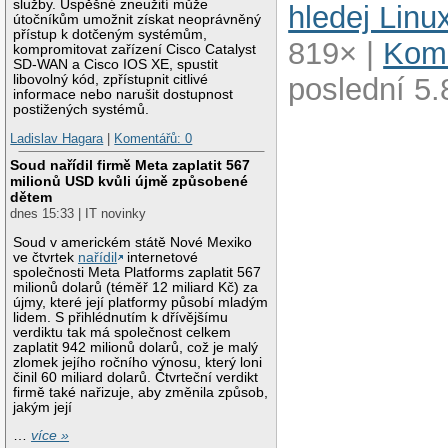
služby. Úspěšné zneužití může
hledej Linu
útočníkům umožnit získat neoprávněný
přístup k dotčeným systémům,
819× |
Kome
kompromitovat zařízení Cisco Catalyst
SD-WAN a Cisco IOS XE, spustit
libovolný kód, zpřístupnit citlivé
poslední 5.8
informace nebo narušit dostupnost
postižených systémů.
Ladislav Hagara
|
Komentářů: 0
Soud nařídil firmě Meta zaplatit 567
milionů USD kvůli újmě způsobené
dětem
dnes 15:33 | IT novinky
Soud v americkém státě Nové Mexiko
ve čtvrtek
nařídil
internetové
společnosti Meta Platforms zaplatit 567
milionů dolarů (téměř 12 miliard Kč) za
újmy, které její platformy působí mladým
lidem. S přihlédnutím k dřívějšímu
verdiktu tak má společnost celkem
zaplatit 942 milionů dolarů, což je malý
zlomek jejího ročního výnosu, který loni
činil 60 miliard dolarů. Čtvrteční verdikt
firmě také nařizuje, aby změnila způsob,
jakým její
…
více »