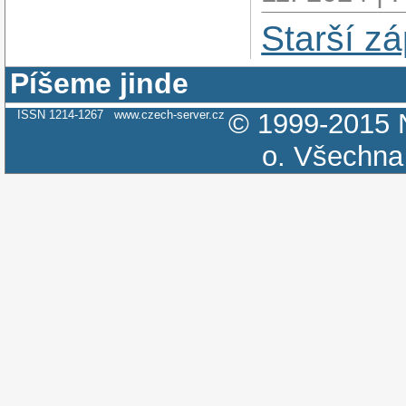
Starší zá
Píšeme jinde
ISSN 1214-1267
www.czech-server.cz
© 1999-2015
o.
Všechna 