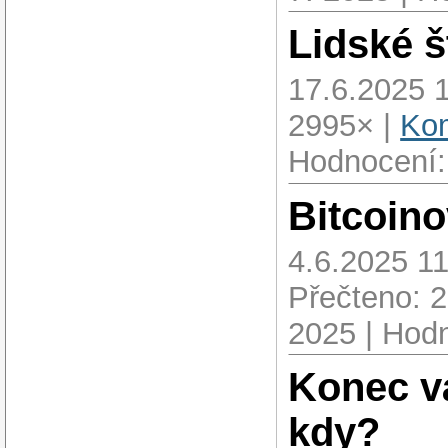
Lidské š
17.6.2025 
2995× |
Kom
Hodnocení:
Bitcoino
4.6.2025 11
Přečteno: 
2025 | Hodn
Konec vá
kdy?