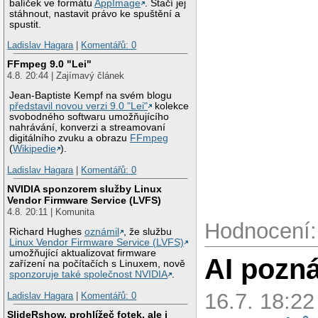
balíček ve formátu
AppImage
. Stačí jej
stáhnout, nastavit právo ke spuštění a
spustit.
Ladislav Hagara
|
Komentářů: 0
FFmpeg 9.0 "Lei"
4.8. 20:44 | Zajímavý článek
Jean-Baptiste Kempf na svém blogu
představil novou verzi 9.0 "Lei"
kolekce
svobodného softwaru umožňujícího
nahrávání, konverzi a streamovaní
digitálního zvuku a obrazu
FFmpeg
(
Wikipedie
).
Ladislav Hagara
|
Komentářů: 0
NVIDIA sponzorem služby Linux
Vendor Firmware Service (LVFS)
4.8. 20:11 | Komunita
Hodnocení:
Richard Hughes
oznámil
, že službu
Linux Vendor Firmware Service (LVFS)
umožňující aktualizovat firmware
AI pozn
zařízení na počítačích s Linuxem, nově
sponzoruje také společnost NVIDIA
.
16.7. 18:22
Ladislav Hagara
|
Komentářů: 0
SlideRshow, prohlížeč fotek, ale i