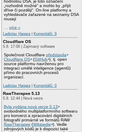
hodnotou DSA, je toto označení
„rozhodně možné“ a mohlo by „přijít
dříve či později“. On-line platformy a
vyhledávače zařazené na seznamy DSA
musejí
…
více »
Ladislav Hagara
|
Komentářů: 9
Cloudflare OS
5.8. 17:00 | Zajímavý software
Společnost Cloudflare
představila
Cloudflare OS
(
GitHub
), tj. open
source platformu navrženou pro
integraci umělé inteligence (agentů)
přímo do pracovních procesů
organizací.
Ladislav Hagara
|
Komentářů: 0
RawTherapee 5.13
5.8. 12:44 | Nová verze
Byla vydána nová verze 5.13
svobodného multiplatformního softwaru
pro konverzi a zpracování digitálních
fotografií primárně ve formátů RAW
RawTherapee
(
Wikipedie
). Vedle
zdrojových kódů je k dispozici také