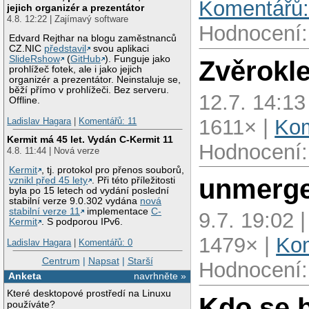
Komentářů:
jejich organizér a prezentátor
4.8. 12:22 | Zajímavý software
Hodnocení:
Edvard Rejthar na blogu zaměstnanců
CZ.NIC
představil
svou aplikaci
SlideRshow
(
GitHub
). Funguje jako
Zvěrokle
prohlížeč fotek, ale i jako jejich
organizér a prezentátor. Neinstaluje se,
běží přímo v prohlížeči. Bez serveru.
12.7. 14:13
Offline.
1611× |
Kom
Ladislav Hagara
|
Komentářů: 11
Kermit má 45 let. Vydán C-Kermit 11
Hodnocení:
4.8. 11:44 | Nová verze
Kermit
, tj. protokol pro přenos souborů,
unmerge
vznikl před 45 lety
. Při této příležitosti
byla po 15 letech od vydání poslední
stabilní verze 9.0.302 vydána
nová
stabilní verze 11
implementace
C-
9.7. 19:02 
Kermit
. S podporou IPv6.
1479× |
Kom
Ladislav Hagara
|
Komentářů: 0
Centrum
|
Napsat
|
Starší
Hodnocení:
Anketa
navrhněte »
Které desktopové prostředí na Linuxu
Kdo se b
používáte?