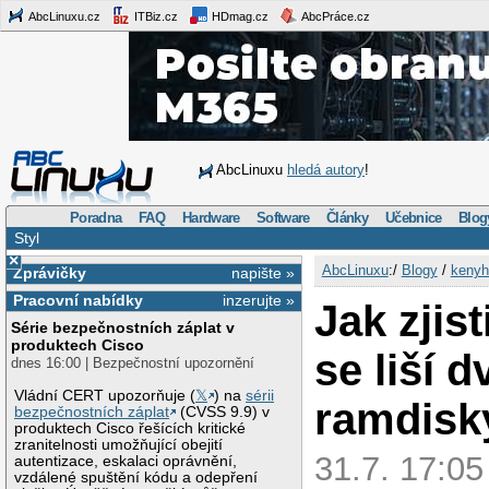
AbcLinuxu.cz
ITBiz.cz
HDmag.cz
AbcPráce.cz
AbcLinuxu
hledá autory
!
Poradna
FAQ
Hardware
Software
Články
Učebnice
Blog
Styl
×
AbcLinuxu
:/
Blogy
/
kenyh
Zprávičky
napište »
Pracovní nabídky
inzerujte »
Jak zjist
Série bezpečnostních záplat v
produktech Cisco
se liší d
dnes 16:00 | Bezpečnostní upozornění
Vládní CERT upozorňuje (
𝕏
) na
sérii
ramdisk
bezpečnostních záplat
(CVSS 9.9) v
produktech Cisco řešících kritické
zranitelnosti umožňující obejití
31.7. 17:05
autentizace, eskalaci oprávnění,
vzdálené spuštění kódu a odepření