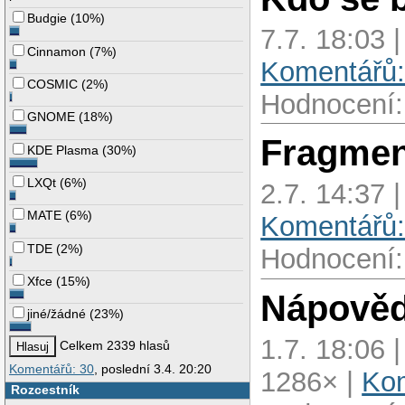
Budgie
(
10%
)
7.7. 18:03 
Cinnamon
(
7%
)
Komentářů:
COSMIC
(
2%
)
Hodnocení:
GNOME
(
18%
)
Fragmen
KDE Plasma
(
30%
)
LXQt
(
6%
)
2.7. 14:37 
MATE
(
6%
)
Komentářů:
TDE
(
2%
)
Hodnocení:
Xfce
(
15%
)
Nápověd
jiné/žádné
(
23%
)
1.7. 18:06 
Celkem 2339 hlasů
Komentářů: 30
, poslední 3.4. 20:20
1286× |
Kom
Rozcestník