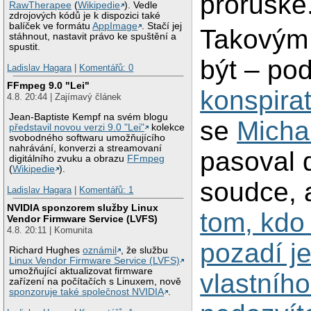
proruské
RawTherapee
(
Wikipedie
). Vedle
zdrojových kódů je k dispozici také
balíček ve formátu
AppImage
. Stačí jej
Takovým
stáhnout, nastavit právo ke spuštění a
spustit.
být – po
Ladislav Hagara
|
Komentářů: 0
FFmpeg 9.0 "Lei"
konspirat
4.8. 20:44 | Zajímavý článek
Jean-Baptiste Kempf na svém blogu
se
Micha
představil novou verzi 9.0 "Lei"
kolekce
svobodného softwaru umožňujícího
nahrávání, konverzi a streamovaní
pasoval 
digitálního zvuku a obrazu
FFmpeg
(
Wikipedie
).
soudce, 
Ladislav Hagara
|
Komentářů: 1
NVIDIA sponzorem služby Linux
tom, kdo 
Vendor Firmware Service (LVFS)
4.8. 20:11 | Komunita
pozadí j
Richard Hughes
oznámil
, že službu
Linux Vendor Firmware Service (LVFS)
umožňující aktualizovat firmware
vlastníh
zařízení na počítačích s Linuxem, nově
sponzoruje také společnost NVIDIA
.