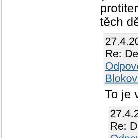
protite
těch dě
27.4.2
Re: De
Odpov
Blokov
To je 
27.4.
Re: D