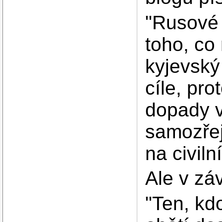
"Rusové 
toho, co 
kyjevský
cíle, pro
dopady v
samozře
na civiln
Ale v zá
"Ten, kd