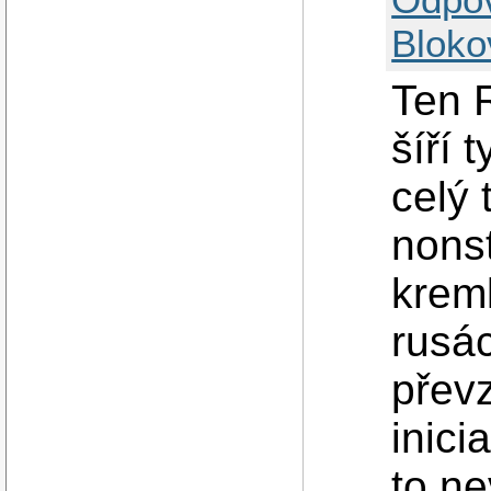
Bloko
Ten R
šíří 
celý 
nonst
kreml
rusác
převz
inici
to ne