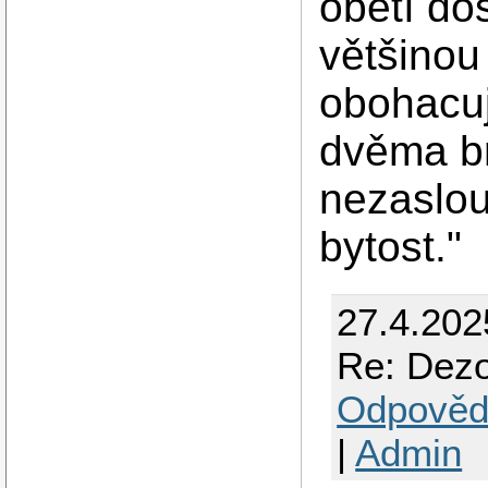
obětí do
většino
obohacuj
dvěma br
nezaslou
bytost."
27.4.202
Re: Dezo
Odpověd
|
Admin