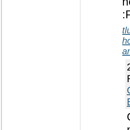
n
:
tl
h
a