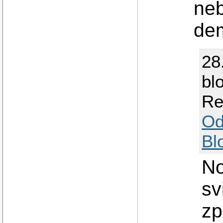
neb
dem
28
bl
Re
Od
Bl
No
sv
zp