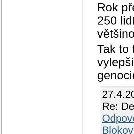
Rok př
250 li
většino
Tak to 
vylepš
genoci
27.4.2
Re: De
Odpov
Blokov