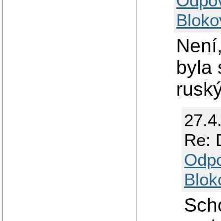
Odpo
Bloko
Není,
byla
ruský
27.4
Re: 
Odp
Blok
Scho