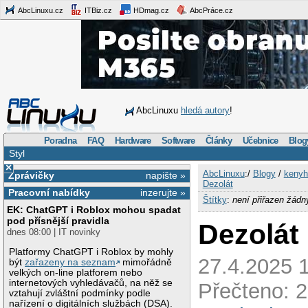
AbcLinuxu.cz
ITBiz.cz
HDmag.cz
AbcPráce.cz
AbcLinuxu
hledá autory
!
Poradna
FAQ
Hardware
Software
Články
Učebnice
Blog
Styl
×
AbcLinuxu
:/
Blogy
/
kenyh
Zprávičky
napište »
Dezolát
Pracovní nabídky
inzerujte »
Štítky
:
není přiřazen žádn
EK: ChatGPT i Roblox mohou spadat
pod přísnější pravidla
Dezolát
dnes 08:00 | IT novinky
Platformy ChatGPT i Roblox by mohly
27.4.2025 1
být
zařazeny na seznam
mimořádně
velkých on-line platforem nebo
internetových vyhledávačů, na něž se
Přečteno: 
vztahují zvláštní podmínky podle
nařízení o digitálních službách (DSA).