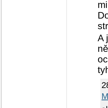
mi
Do
st
A 
ně
oc
ty
2
M