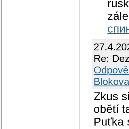
rus
zále
спи
27.4.20
Re: Dez
Odpově
Blokova
Zkus s
obětí 
Puťka s