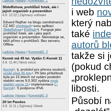
nedozvít
Ladislav Hagara
|
Komentářů: 1
SlideRshow, prohlížeč fotek, ale i
i web
no
jejich organizér a prezentátor
4.8. 12:22 | Zajímavý software
který nab
Edvard Rejthar na blogu zaměstnanců
CZ.NIC
představil
svou aplikaci
SlideRshow
(
GitHub
). Funguje jako
také
ind
prohlížeč fotek, ale i jako jejich
organizér a prezentátor. Neinstaluje se,
běží přímo v prohlížeči. Bez serveru.
autorů b
Offline.
Ladislav Hagara
|
Komentářů: 3
takže si 
Kermit má 45 let. Vydán C-Kermit 11
4.8. 11:44 | Nová verze
(pokud c
Kermit
, tj. protokol pro přenos souborů,
vznikl před 45 lety
. Při této příležitosti
„proklepn
byla po 15 letech od vydání poslední
stabilní verze 9.0.302 vydána
nová
stabilní verze 11
implementace
C-
libosti.
Kermit
. S podporou IPv6.
Ladislav Hagara
|
Komentářů: 0
Působí n
20 let Pandoc
4.8. 11:11 | Zajímavý článek