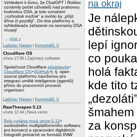
na okraj
Vzhledem k tomu, že ChatGPT i Roblox
oznámily počet uživatelů nad prahovou
hodnotou DSA, je toto označení
Je nálepk
„rozhodně možné“ a mohlo by „přijít
dříve či později“. On-line platformy a
vyhledávače zařazené na seznamy DSA
dětinsko
musejí
…
více »
lepí ignor
Ladislav Hagara
|
Komentářů: 0
Cloudflare OS
co pouka
včera 17:00 | Zajímavý software
Společnost Cloudflare
představila
holá fakt
Cloudflare OS
(
GitHub
), tj. open
source platformu navrženou pro
kde tito t
integraci umělé inteligence (agentů)
přímo do pracovních procesů
organizací.
„dezoláti
Ladislav Hagara
|
Komentářů: 0
RawTherapee 5.13
šmahem 
včera 12:44 | Nová verze
Byla vydána nová verze 5.13
za konsp
svobodného multiplatformního softwaru
pro konverzi a zpracování digitálních
fotografií primárně ve formátů RAW