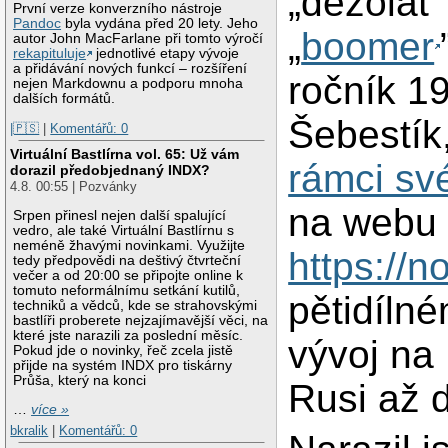
„dezolát”
První verze konverzního nástroje
Pandoc
byla vydána před 20 lety. Jeho
„
boomer
autor John MacFarlane při tomto výročí
rekapituluje
jednotlivé etapy vývoje
a přidávání nových funkcí – rozšíření
ročník 19
nejen Markdownu a podporu mnoha
dalších formátů.
Šebestík
|🇵🇸
|
Komentářů: 0
Virtuální Bastlírna vol. 65: Už vám
rámci sv
dorazil předobjednaný INDX?
4.8. 00:55 | Pozvánky
na webu
Srpen přinesl nejen další spalující
vedro, ale také Virtuální Bastlírnu s
neméně žhavými novinkami. Využijte
https://n
tedy předpovědi na deštivý čtvrteční
večer a od 20:00 se připojte online k
tomuto neformálnímu setkání kutilů,
pětidílné
techniků a vědců, kde se strahovskými
bastlíři proberete nejzajímavější věci, na
které jste narazili za poslední měsíc.
vývoj na
Pokud jde o novinky, řeč zcela jistě
přijde na systém INDX pro tiskárny
Průša, který na konci
Rusi až 
…
více »
bkralik
|
Komentářů: 0