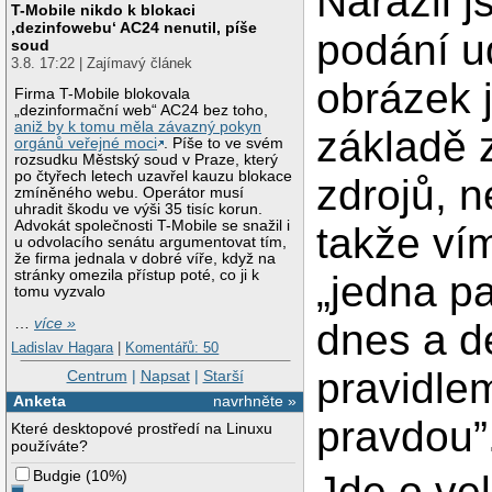
Narazil 
T-Mobile nikdo k blokaci
‚dezinfowebu‘ AC24 nenutil, píše
podání u
soud
3.8. 17:22 | Zajímavý článek
obrázek 
Firma T-Mobile blokovala
„dezinformační web“ AC24 bez toho,
aniž by k tomu měla závazný pokyn
základě z
orgánů veřejné moci
. Píše to ve svém
rozsudku Městský soud v Praze, který
po čtyřech letech uzavřel kauzu blokace
zdrojů, n
zmíněného webu. Operátor musí
uhradit škodu ve výši 35 tisíc korun.
Advokát společnosti T-Mobile se snažil i
takže ví
u odvolacího senátu argumentovat tím,
že firma jednala v dobré víře, když na
stránky omezila přístup poté, co ji k
„jedna pa
tomu vyzvalo
…
více »
dnes a de
Ladislav Hagara
|
Komentářů: 50
pravidle
Centrum
|
Napsat
|
Starší
Anketa
navrhněte »
pravdou”
Které desktopové prostředí na Linuxu
používáte?
Budgie
(
10%
)
Jde o vel