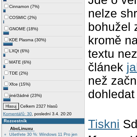
Cinnamon
(
7%
)
nelze sh
COSMIC
(
2%
)
bohužel 
GNOME
(
18%
)
kromě na
KDE Plasma
(
30%
)
textu nez
LXQt
(
6%
)
MATE
(
6%
)
článek
j
TDE
(
2%
)
než začn
Xfce
(
15%
)
dohledat 
jiné/žádné
(
23%
)
Celkem 2327 hlasů
Komentářů: 30
, poslední 3.4. 20:20
Tiskni
Sd
Rozcestník
AbcLinuxu
Ušetřete 30 %: Windows 11 Pro jen