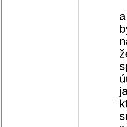
a
b
n
ž
s
ú
j
k
s