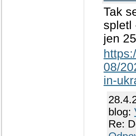
Tak s
spletl
jen 25
https:
08/202
in-ukr
28.4.
blog:
Re: D
Odpo