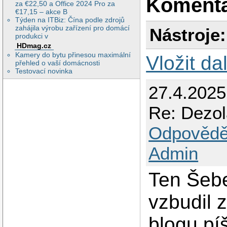
Koment
za €22,50 a Office 2024 Pro za
€17,15 – akce B
Týden na ITBiz: Čína podle zdrojů
zahájila výrobu zařízení pro domácí
Nástroje:
produkci v
HDmag.cz
Kamery do bytu přinesou maximální
Vložit da
přehled o vaší domácnosti
Testovací novinka
27.4.2025
Re: Dezol
Odpovědě
Admin
Ten Šebe
vzbudil 
blogu pí