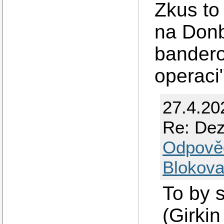
Zkus to
na Don
banderov
operaci"
27.4.20
Re: Dez
Odpově
Blokova
To by s
(Girkin