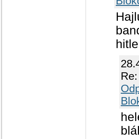
Blok
Hajl
band
hitl
28.
Re:
Odp
Blo
hel
blá