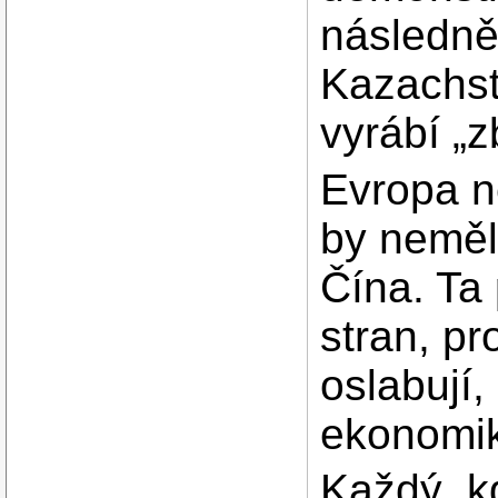
následně
Kazachst
vyrábí „z
Evropa n
by neměl
Čína. Ta 
stran, p
oslabují,
ekonomik
Každý, kd