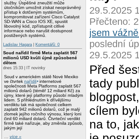
služby. Úspěšné zneužití může
29.5.2025 1
útočníkům umožnit získat neoprávněný
přístup k dotčeným systémům,
kompromitovat zařízení Cisco Catalyst
Přečteno: 
SD-WAN a Cisco IOS XE, spustit
libovolný kód, zpřístupnit citlivé
jsem vážně
informace nebo narušit dostupnost
postižených systémů.
poslední úp
Ladislav Hagara
|
Komentářů: 0
29.5.2025 
Soud nařídil firmě Meta zaplatit 567
milionů USD kvůli újmě způsobené
dětem
Před šest
dnes 15:33 | IT novinky
Soud v americkém státě Nové Mexiko
tady publ
ve čtvrtek
nařídil
internetové
společnosti Meta Platforms zaplatit 567
milionů dolarů (téměř 12 miliard Kč) za
blogpost
újmy, které její platformy působí mladým
lidem. S přihlédnutím k dřívějšímu
verdiktu tak má společnost celkem
cílem by
zaplatit 942 milionů dolarů, což je malý
zlomek jejího ročního výnosu, který loni
činil 60 miliard dolarů. Čtvrteční verdikt
na to, ja
firmě také nařizuje, aby změnila způsob,
jakým její
je posuz
…
více »