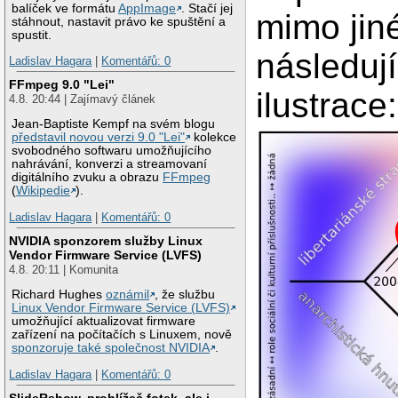
balíček ve formátu
AppImage
. Stačí jej
mimo jiné
stáhnout, nastavit právo ke spuštění a
spustit.
následuj
Ladislav Hagara
|
Komentářů: 0
FFmpeg 9.0 "Lei"
ilustrace:
4.8. 20:44 | Zajímavý článek
Jean-Baptiste Kempf na svém blogu
představil novou verzi 9.0 "Lei"
kolekce
svobodného softwaru umožňujícího
nahrávání, konverzi a streamovaní
digitálního zvuku a obrazu
FFmpeg
(
Wikipedie
).
Ladislav Hagara
|
Komentářů: 0
NVIDIA sponzorem služby Linux
Vendor Firmware Service (LVFS)
4.8. 20:11 | Komunita
Richard Hughes
oznámil
, že službu
Linux Vendor Firmware Service (LVFS)
umožňující aktualizovat firmware
zařízení na počítačích s Linuxem, nově
sponzoruje také společnost NVIDIA
.
Ladislav Hagara
|
Komentářů: 0
SlideRshow, prohlížeč fotek, ale i