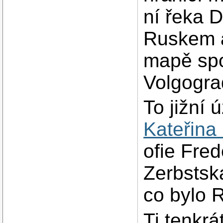
ní řeka D
Ruskem a
mapě spo
Volgogr
To jižní 
Kateřina 
ofie Fre
Zerbstsk
co bylo
Ti tenkrá