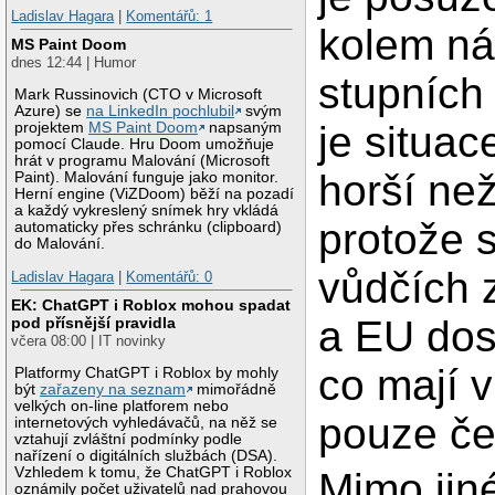
Ladislav Hagara
|
Komentářů: 1
kolem ná
MS Paint Doom
dnes 12:44 | Humor
stupních
Mark Russinovich (CTO v Microsoft
Azure) se
na LinkedIn pochlubil
svým
je situac
projektem
MS Paint Doom
napsaným
pomocí Claude. Hru Doom umožňuje
hrát v programu Malování (Microsoft
horší než
Paint). Malování funguje jako monitor.
Herní engine (ViZDoom) běží na pozadí
a každý vykreslený snímek hry vkládá
protože 
automaticky přes schránku (clipboard)
do Malování.
vůdčích
Ladislav Hagara
|
Komentářů: 0
EK: ChatGPT i Roblox mohou spadat
a EU dost
pod přísnější pravidla
včera 08:00 | IT novinky
co mají v
Platformy ChatGPT i Roblox by mohly
být
zařazeny na seznam
mimořádně
velkých on-line platforem nebo
pouze če
internetových vyhledávačů, na něž se
vztahují zvláštní podmínky podle
nařízení o digitálních službách (DSA).
Vzhledem k tomu, že ChatGPT i Roblox
Mimo jin
oznámily počet uživatelů nad prahovou