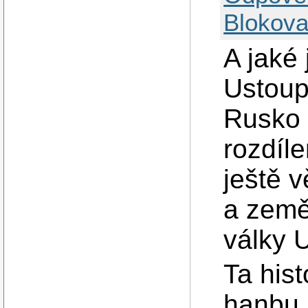
Blokova
A jaké 
Ustoup
Rusko z
rozdíle
ještě v
a země
války U
Ta hist
hanbu 