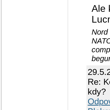
Ale 
Lucn
Nord 
NATO
compr
begu
29.5.
Re: K
kdy?
Odpo