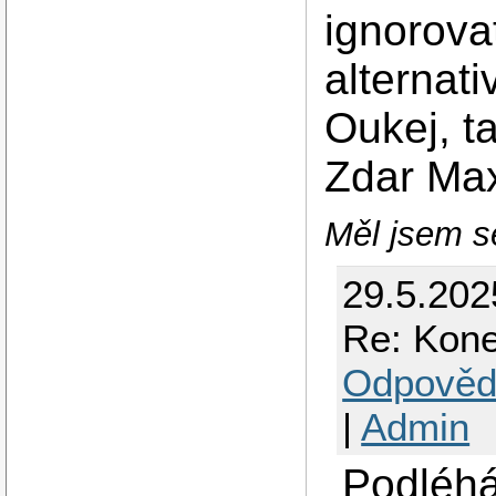
ignorova
alternat
Oukej, ta
Zdar Ma
Měl jsem se
29.5.202
Re: Kone
Odpověd
|
Admin
Podléhá