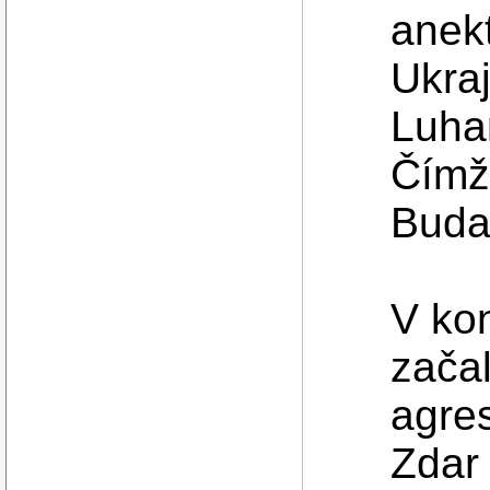
anekt
Ukraj
Luha
Čímž 
Buda
V kon
zača
agres
Zdar