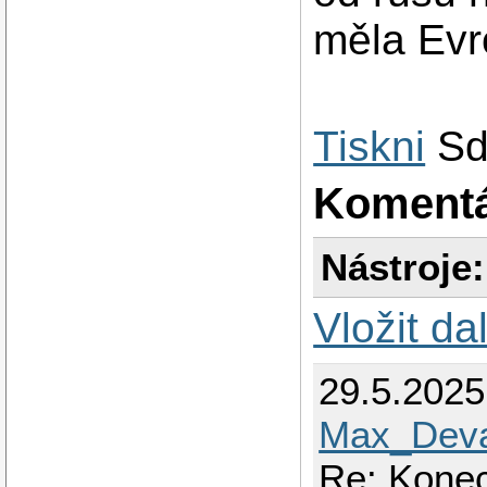
měla Evr
Tiskni
Sd
Koment
Nástroje:
Vložit da
29.5.202
Max_Deva
Re: Konec