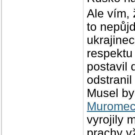
Ale vím,
to nepůjd
ukrajinec
respektu
postavil 
odstranil
Musel by
Murome
vyrojily 
prachy v