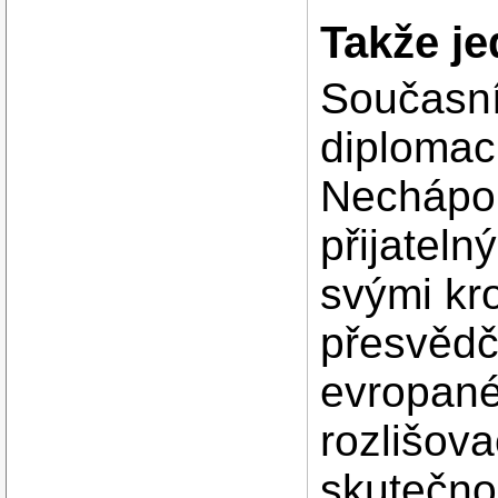
Takže je
Současní
diplomac
Nechápou
přijateln
svými kro
přesvědče
evropané 
rozlišov
skutečno