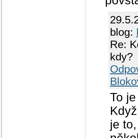
povst
29.5.
blog:
Re: K
kdy?
Odpo
Bloko
To je
Když 
je to
někol