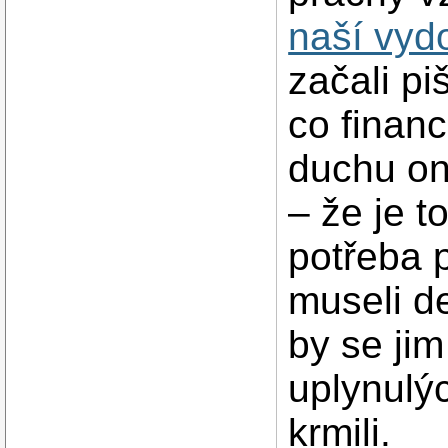
naší vyd
začali piš
co financ
duchu on
– že je t
potřeba p
museli de
by se jim 
uplynulýc
krmili.