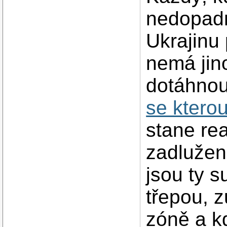
nedopad
Ukrajinu
nemá jin
dotáhnou
se ktero
stane re
zadlužen
jsou ty s
třepou, 
zóně a k