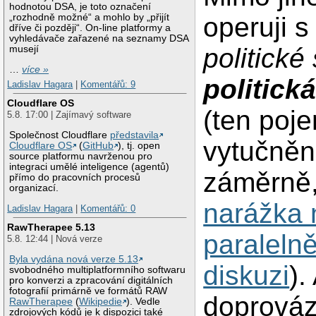
hodnotou DSA, je toto označení
operuji s
„rozhodně možné“ a mohlo by „přijít
dříve či později“. On-line platformy a
vyhledávače zařazené na seznamy DSA
politické
musejí
…
více »
politick
Ladislav Hagara
|
Komentářů: 9
Cloudflare OS
(ten poje
5.8. 17:00 | Zajímavý software
Společnost Cloudflare
představila
vytučněn
Cloudflare OS
(
GitHub
), tj. open
source platformu navrženou pro
integraci umělé inteligence (agentů)
záměrně,
přímo do pracovních procesů
organizací.
narážka 
Ladislav Hagara
|
Komentářů: 0
RawTherapee 5.13
paralelně
5.8. 12:44 | Nová verze
Byla vydána nová verze 5.13
diskuzi
).
svobodného multiplatformního softwaru
pro konverzi a zpracování digitálních
fotografií primárně ve formátů RAW
doprováz
RawTherapee
(
Wikipedie
). Vedle
zdrojových kódů je k dispozici také