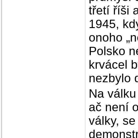
třetí říš
1945, kdy
onoho „ne
Polsko n
krvácel b
nezbylo d
Na válku 
ač není 
války, s
demonstra