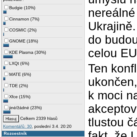
Budgie
(
10%
)
nereálné 
Cinnamon
(
7%
)
Ukrajině.
COSMIC
(
2%
)
do budou
GNOME
(
18%
)
celou EU
KDE Plasma
(
30%
)
LXQt
(
6%
)
Ten konfl
MATE
(
6%
)
ukončen,
TDE
(
2%
)
k moci na
Xfce
(
15%
)
akceptova
jiné/žádné
(
23%
)
tlustou č
Celkem 2339 hlasů
Komentářů: 30
, poslední 3.4. 20:20
fakt, že 
Rozcestník