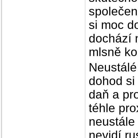
společens
si moc d
dochází 
mlsně ko
Neustálé
dohod si
daň a pro
téhle pro
neustále 
nevidí r