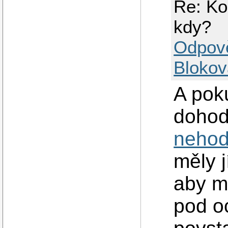
Re: Ko
kdy?
Odpov
Blokov
A pok
dohody
nehod
měly j
aby m
pod o