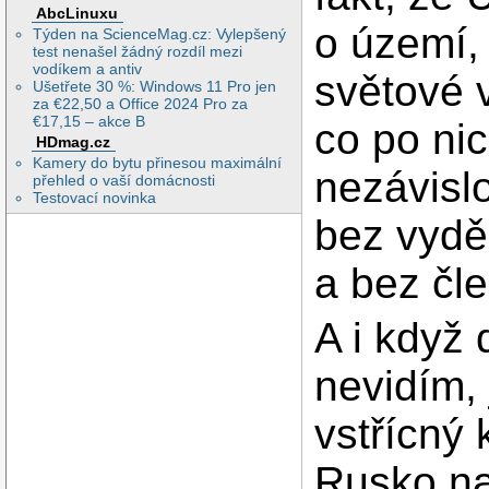
AbcLinuxu
o území, 
Týden na ScienceMag.cz: Vylepšený
test nenašel žádný rozdíl mezi
vodíkem a antiv
světové v
Ušetřete 30 %: Windows 11 Pro jen
za €22,50 a Office 2024 Pro za
€17,15 – akce B
co po nic
HDmag.cz
Kamery do bytu přinesou maximální
nezávisl
přehled o vaší domácnosti
Testovací novinka
bez vydě
a bez čl
A i když
nevidím,
vstřícný 
Rusko na