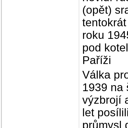
(opět) sr
tentokrát
roku 1945
pod kote
Paříži
Válka pr
1939 na 
výzbrojí
let posí
průmysl 