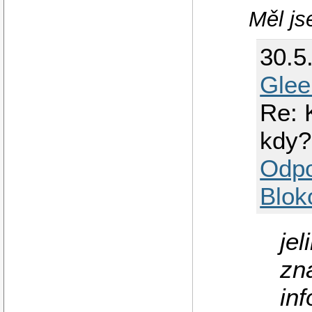
Měl js
30.5
Glee
Re: 
kdy?
Odp
Blok
jel
zn
inf