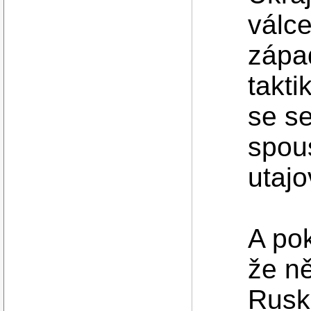
válce
zápa
takti
se s
spous
utaj
A po
že ně
Rusk