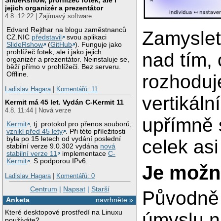
jejich organizér a prezentátor
4.8. 12:22 | Zajímavý software
Edvard Rejthar na blogu zaměstnanců
Zamyslet
CZ.NIC
představil
svou aplikaci
SlideRshow
(
GitHub
). Funguje jako
prohlížeč fotek, ale i jako jejich
nad tím,
organizér a prezentátor. Neinstaluje se,
běží přímo v prohlížeči. Bez serveru.
Offline.
rozhoduje
Ladislav Hagara
|
Komentářů: 11
vertikáln
Kermit má 45 let. Vydán C-Kermit 11
4.8. 11:44 | Nová verze
upřímně 
Kermit
, tj. protokol pro přenos souborů,
vznikl před 45 lety
. Při této příležitosti
byla po 15 letech od vydání poslední
celek asi
stabilní verze 9.0.302 vydána
nová
stabilní verze 11
implementace
C-
Kermit
. S podporou IPv6.
Je možn
Ladislav Hagara
|
Komentářů: 0
Centrum
|
Napsat
|
Starší
Původně 
Anketa
navrhněte »
Které desktopové prostředí na Linuxu
úmyslu n
používáte?