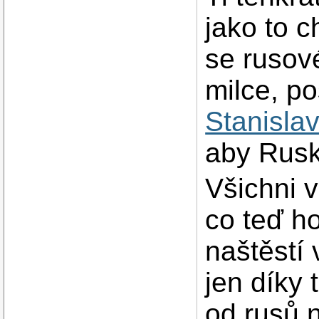
jako to c
se rusové
milce, p
Stanisla
aby Rusko
Všichni v
co teď ho
naštěstí
jen díky 
od rusů n