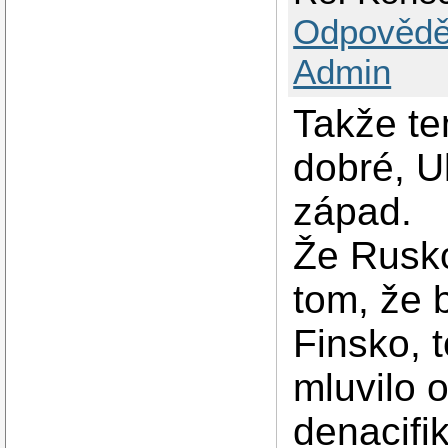
Odpovědě
Admin
Takže te
dobré, U
západ.
Že Rusko 
tom, že 
Finsko, 
mluvilo 
denacifi