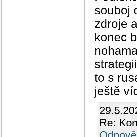
souboj 
zdroje a
konec b
nohama 
strategi
to s ru
ještě ví
29.5.20
Re: Kon
Odpově