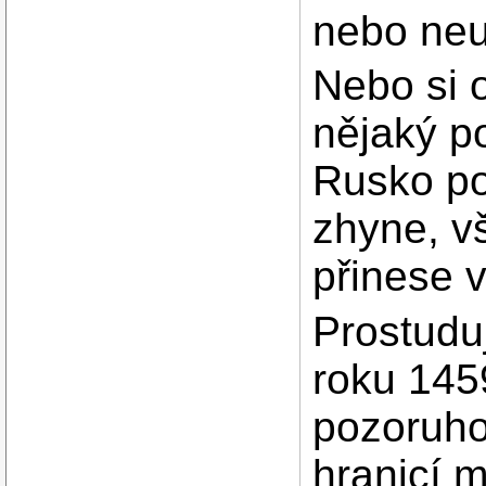
nebo neu
Nebo si o
nějaký po
Rusko po
zhyne, v
přinese v
Prostudu
roku 145
pozoruho
hranicí 