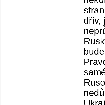
stran
dřív, 
neprů
Rusk
bude 
Pravd
samé 
Ruso
nedů
Ukraj