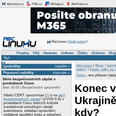
AbcLinuxu.cz
ITBiz.cz
HDmag.cz
AbcPráce.cz
AbcLinuxu
hledá autory
!
Poradna
FAQ
Hardware
Software
Články
Učebnice
Blog
Styl
×
AbcLinuxu
:/
Blogy
/
kenyh
Zprávičky
napište »
jediný?
/
Konec války na U
Pracovní nabídky
inzerujte »
Štítky
:
není přiřazen žádn
Série bezpečnostních záplat v
produktech Cisco
Konec v
dnes 16:00 | Bezpečnostní upozornění
Vládní CERT upozorňuje (
𝕏
) na
sérii
Ukrajině
bezpečnostních záplat
(CVSS 9.9) v
produktech Cisco řešících kritické
zranitelnosti umožňující obejití
kdy?
autentizace, eskalaci oprávnění,
vzdálené spuštění kódu a odepření