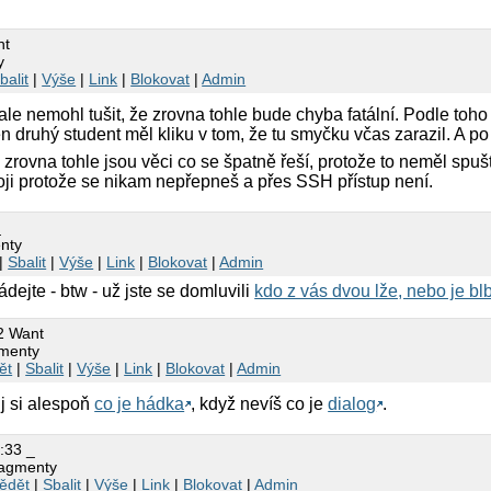
nt
y
balit
|
Výše
|
Link
|
Blokovat
|
Admin
ale nemohl tušit, že zrovna tohle bude chyba fatální. Podle toho 
en druhý student měl kliku v tom, že tu smyčku včas zarazil. A po
rovna tohle jsou věci co se špatně řeší, protože to neměl spuště
 loji protože se nikam nepřepneš a přes SSH přístup není.
_
nty
|
Sbalit
|
Výše
|
Link
|
Blokovat
|
Admin
ádejte - btw - už jste se domluvili
kdo z vás dvou lže, nebo je bl
12 Want
menty
ět
|
Sbalit
|
Výše
|
Link
|
Blokovat
|
Admin
j si alespoň
co je hádka
, když nevíš co je
dialog
.
1:33 _
ragmenty
ědět
|
Sbalit
|
Výše
|
Link
|
Blokovat
|
Admin