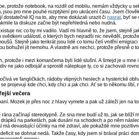
be, protože notebook, na rozdíl od mobilu, nemám vždycky u se
m, jsou pro mne pouhé rozptýlení pro ukrácení času. Jsem člově
í dostatečné IQ na to, aby mne dokázali urazit či
nasrat
, byť se
jakmile ta diskuze začne být nepřehledná nebo nudná.
stuje nic co by mi vadilo. Vadí mi hlavně to, že jsem, stejně ja
vědkem událostí, o kterých bych nejradši nic nevěděl, protože
moušů. Stejně jako tenkrát jsou lidé co tomu čelí vnitřní emigrac
ou bohužel jít nemohu. A vlastně ani nechci, protože přesně o 
, protože i mezi komančema byli lidé slušní. A šmejd je u mne 
div ne jako odbojář a sprostě nálepkuje ty, co si zachovali rovno
čívá ve fangličkách, rádoby vtipných heslech a hysterické obha
 se projevuji kde chci, kdy chci a jak chci. Ať se to někomu líbí,
ejší večera
ní. Mozek je přes noc z hlavy vymete a pak už záleží jen na t
é rána začínají stereotypně. Ze sna mne budí už to, jak se blíží mi
í drápků na parketách, pak dusání na schodech a po něm násle
uál má devastující účinky na mé zdraví, ale pokaždé mne pozitivn
deficit se dohnat nedá. Takže časy, kdy jsem si brával práci dom
rmanentně groggy.