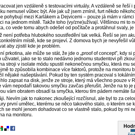
covat jen vzdáleně s testovacími virtuály. A vzdáleně se řeší i
ku nemusel vůbec být. Ale jak už jsem zmínil, furt někdo někoh
e pohybují mezi Karlákem a Dejvicemi – pouze já mám v rámci
i na jednom místě. Takže toho (vy/zne)užívají. Většinou mi to n
, co vede tomu abych odešel od počítače a protáhnul svaly, je
není potřeba hlubokého soustředění tak velká. Řeší se jen akutn
 konkrétním místě, kde se projeví. Z domova bych je nevyřešil vů
t aby zjistil kde je problém.
lní prkotina, ale může se stát, že jde o „proof of concept”, kdy si
živatel, jako se to stalo nedávno jednomu studentovi při zkou
na stroji v isolate módu spustil nekonečnou smyčku, která mu s
ejmě to způsobila kombinace více faktorů, protože na monitoru by
užil nějaké našeptávání. Pokud by ten systém pracoval s lokální
ihlo zapsat na disk, jenže ze stroje, který má všechno pouze v
e vám nepodaří takovou smyčku zavčas přerušit. Jenže na to je
rou vám obratem obsadí ta smyčka, kterou tím pádem nemáte šan
i. Nevím jak to nakonec zkoušející rozčísnul, ale byl to za celo
tury první umělec, kterému se něco takového stalo, o kterém se
h se mohl jenom dohadovat co se vlastně stalo, pokud by mi n
vna na monitoru.
Hodn
špa