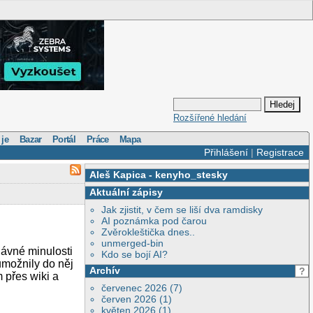
Rozšířené hledání
 je
Bazar
Portál
Práce
Mapa
Přihlášení
|
Registrace
Aleš Kapica
-
kenyho_stesky
Aktuální zápisy
Jak zjistit, v čem se liší dva ramdisky
AI poznámka pod čarou
Zvěrokleštička dnes..
unmerged-bin
dávné minulosti
Kdo se bojí AI?
umožnily do něj
Archív
?
 přes wiki a
červenec 2026 (7)
červen 2026 (1)
květen 2026 (1)