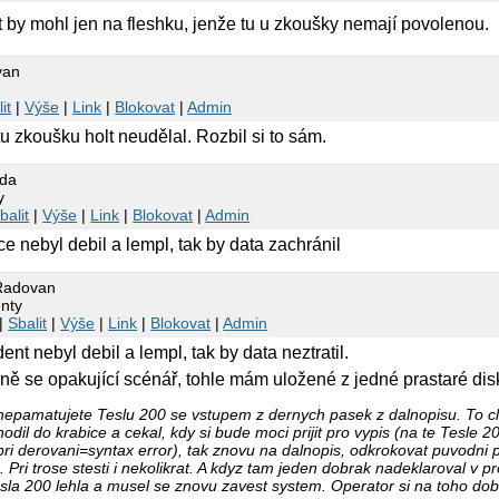
 by mohl jen na fleshku, jenže tu u zkoušky nemají povolenou.
van
it
|
Výše
|
Link
|
Blokovat
|
Admin
u zkoušku holt neudělal. Rozbil si to sám.
rda
y
balit
|
Výše
|
Link
|
Blokovat
|
Admin
e nebyl debil a lempl, tak by data zachránil
 Radovan
nty
|
Sbalit
|
Výše
|
Link
|
Blokovat
|
Admin
ent nebyl debil a lempl, tak by data neztratil.
ně se opakující scénář, tohle mám uložené z jedné prastaré dis
nepamatujete Teslu 200 se vstupem z dernych pasek z dalnopisu. To cl
odil do krabice a cekal, kdy si bude moci prijit pro vypis (na te Tesle
ri derovani=syntax error), tak znovu na dalnopis, odkrokovat puvodni 
 Pri trose stesti i nekolikrat. A kdyz tam jeden dobrak nadeklaroval v 
esla 200 lehla a musel se znovu zavest system. Operator si na toho dobr