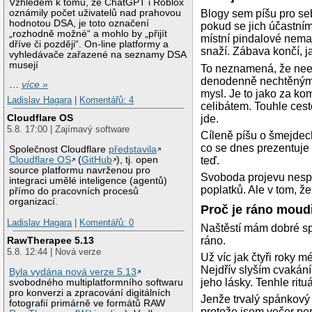
Vzhledem k tomu, že ChatGPT i Roblox
oznámily počet uživatelů nad prahovou
Blogy sem píšu pro se
hodnotou DSA, je toto označení
pokud se jich účastní
„rozhodně možné“ a mohlo by „přijít
místní pindalové nemaj
dříve či později“. On-line platformy a
snaží. Zábava končí, 
vyhledávače zařazené na seznamy DSA
musejí
To neznamená, že neexi
denodenně nechtěným s
…
více »
mysl. Je to jako za ko
Ladislav Hagara
|
Komentářů: 4
celibátem. Touhle cest
Cloudflare OS
jde.
5.8. 17:00 | Zajímavý software
Cíleně píšu o šmejdech
co se dnes prezentuje 
Společnost Cloudflare
představila
teď.
Cloudflare OS
(
GitHub
), tj. open
source platformu navrženou pro
Svoboda projevu nespo
integraci umělé inteligence (agentů)
poplatků. Ale v tom, že
přímo do pracovních procesů
organizací.
Proč je ráno moudř
Ladislav Hagara
|
Komentářů: 0
Naštěstí mám dobré spa
ráno.
RawTherapee 5.13
5.8. 12:44 | Nová verze
Už víc jak čtyři roky m
Nejdřív slyším cvakán
Byla vydána nová verze 5.13
jeho lásky. Tenhle rit
svobodného multiplatformního softwaru
pro konverzi a zpracování digitálních
Jenže trvalý spánkový 
fotografií primárně ve formátů RAW
protože jsem večer pe