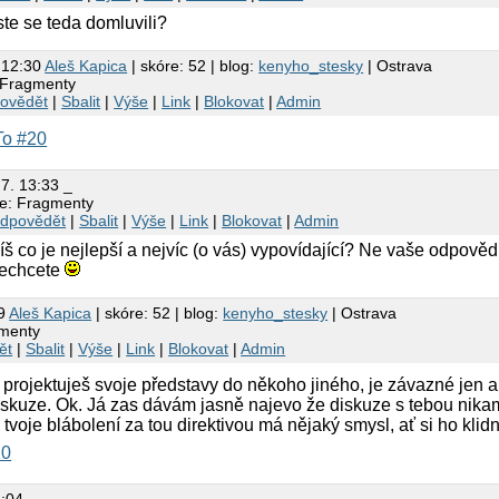
ste se teda domluvili?
 12:30
Aleš Kapica
| skóre: 52 | blog:
kenyho_stesky
| Ostrava
 Fragmenty
ovědět
|
Sbalit
|
Výše
|
Link
|
Blokovat
|
Admin
o #20
.7. 13:33 _
e: Fragmenty
dpovědět
|
Sbalit
|
Výše
|
Link
|
Blokovat
|
Admin
íš co je nejlepší a nejvíc (o vás) vypovídající? Ne vaše odpovědi
echcete
49
Aleš Kapica
| skóre: 52 | blog:
kenyho_stesky
| Ostrava
menty
ět
|
Sbalit
|
Výše
|
Link
|
Blokovat
|
Admin
i projektuješ svoje představy do někoho jiného, je závazné jen a
diskuze. Ok. Já zas dávám jasně najevo že diskuze s tebou nik
e tvoje blábolení za tou direktivou má nějaký smysl, ať si ho klid
20
5:04 _