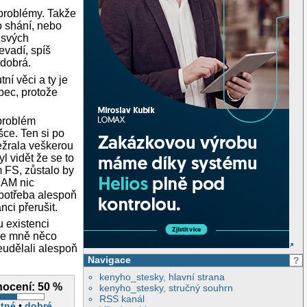
 problémy. Takže
o shání, nebo
 svých
evadí, spíš
 dobrá.
í věci a ty je
bec, protože
 problém
šce. Ten si po
ežrala veškerou
l vidět že se to
m FS, zůstalo by
 RAM nic
 potřeba alespoň
ci přerušit.
u existenci
 ke mně něco
eudělali alespoň
Navigace
?
kenyho_stesky, hlavní strana
ocení:
50 %
kenyho_stesky, stručný souhrn
RSS kanál
tné
•
dobré