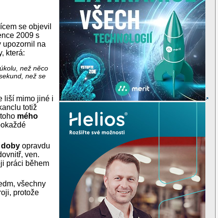
ícem se objevil
ence 2009 s
rý upozornil na
, která:
 úkolu, než něco
 sekund, než se
 liší mimo jiné i
kanclu totiž
 toho
mého
 pokaždé
 doby
opravdu
ovnitř, ven.
ji práci během
 sedm, všechny
oji, protože