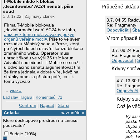
T-Mobile nikdo k blokaci
‚dezinfowebu‘ AC24 nenutil, píše
Průběžně ukládat
soud
3.8. 17:22 | Zajímavý článek
3.7. 04:55 Rado
Re: Fragmenty
Firma T-Mobile blokovala
Odpovědět
|
Sbal
„dezinformační web“ AC24 bez toho,
aniž by k tomu měla závazný pokyn
V tom případě t
orgánů veřejné moci
. Píše to ve svém
rozsudku Městský soud v Praze, který
po čtyřech letech uzavřel kauzu blokace
3.7. 09:24 Fe
zmíněného webu. Operátor musí
Re: Fragment
uhradit škodu ve výši 35 tisíc korun.
Odpovědět
|
S
Advokát společnosti T-Mobile se snažil i
u odvolacího senátu argumentovat tím,
Kdyby správc
že firma jednala v dobré víře, když na
stránky omezila přístup poté, co ji k
4.7. 13:30
tomu vyzvalo
Re: Fragme
Odpovědět
…
více »
Ladislav Hagara
|
Komentářů: 71
Kdyby stud
Centrum
|
Napsat
|
Starší
Což je věč
Anketa
navrhněte »
Vy asi 
Které desktopové prostředí na Linuxu
pasku h
používáte?
chyba p
chybou.
Budgie
(
10%
)
poli, T