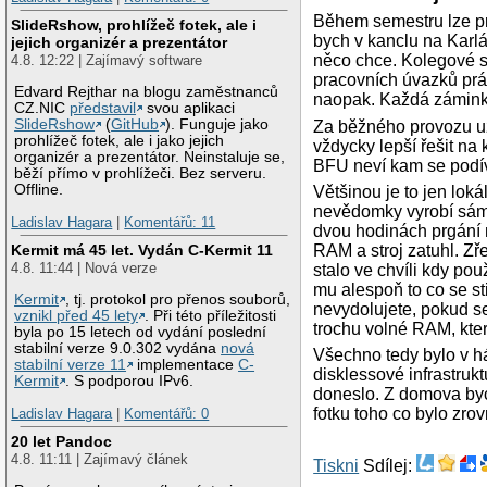
Během semestru lze pra
SlideRshow, prohlížeč fotek, ale i
bych v kanclu na Karlá
jejich organizér a prezentátor
něco chce. Kolegové s
4.8. 12:22 | Zajímavý software
pracovních úvazků prác
Edvard Rejthar na blogu zaměstnanců
naopak. Každá záminka
CZ.NIC
představil
svou aplikaci
SlideRshow
(
GitHub
). Funguje jako
Za běžného provozu už 
prohlížeč fotek, ale i jako jejich
vždycky lepší řešit na
organizér a prezentátor. Neinstaluje se,
BFU neví kam se podíva
běží přímo v prohlížeči. Bez serveru.
Offline.
Většinou je to jen loká
nevědomky vyrobí sám u
Ladislav Hagara
|
Komentářů: 11
dvou hodinách prgání 
RAM a stroj zatuhl. Zř
Kermit má 45 let. Vydán C-Kermit 11
4.8. 11:44 | Nová verze
stalo ve chvíli kdy po
mu alespoň to co se st
Kermit
, tj. protokol pro přenos souborů,
nevydolujete, pokud s
vznikl před 45 lety
. Při této příležitosti
trochu volné RAM, kte
byla po 15 letech od vydání poslední
stabilní verze 9.0.302 vydána
nová
Všechno tedy bylo v háj
stabilní verze 11
implementace
C-
disklessové infrastruk
Kermit
. S podporou IPv6.
doneslo. Z domova byc
fotku toho co bylo zro
Ladislav Hagara
|
Komentářů: 0
20 let Pandoc
4.8. 11:11 | Zajímavý článek
Tiskni
Sdílej: