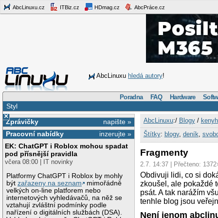
AbcLinuxu.cz
ITBiz.cz
HDmag.cz
AbcPráce.cz
AbcLinuxu
hledá autory
!
Poradna
FAQ
Hardware
Softw
Styl
×
AbcLinuxu
:/
Blogy
/
kenyh
Zprávičky
napište »
Pracovní nabídky
inzerujte »
Štítky
:
blogy
,
deník
,
svob
EK: ChatGPT i Roblox mohou spadat
Fragmenty
pod přísnější pravidla
včera 08:00 | IT novinky
2.7. 14:37 | Přečteno: 1372
Obdivuji lidi, co si d
Platformy ChatGPT i Roblox by mohly
být
zařazeny na seznam
mimořádně
zkoušel, ale pokaždé 
velkých on-line platforem nebo
psát. A tak narážím v
internetových vyhledávačů, na něž se
tenhle blog jsou veřej
vztahují zvláštní podmínky podle
nařízení o digitálních službách (DSA).
Není jenom abclin