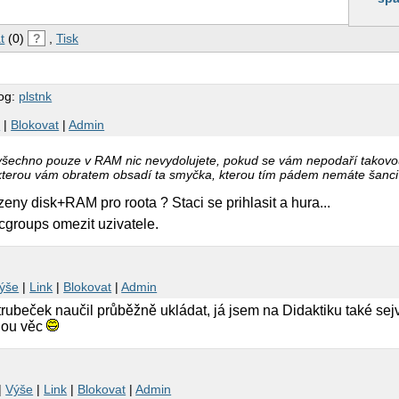
t
(0)
?
,
Tisk
log:
plstnk
k
|
Blokovat
|
Admin
 všechno pouze v RAM nic nevydolujete, pokud se vám nepodaří takovo
kterou vám obratem obsadí ta smyčka, kterou tím pádem nemáte šanci 
eny disk+RAM pro roota ? Staci se prihlasit a hura...
cgroups omezit uzivatele.
ýše
|
Link
|
Blokovat
|
Admin
rubeček naučil průběžně ukládat, já jsem na Didaktiku také se
nou věc
|
Výše
|
Link
|
Blokovat
|
Admin