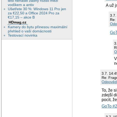
test nenašel žádný rozdíl mezi
vodíkem a antiv
A už j
Ušetřete 30 %: Windows 11 Pro jen
za €22,50 a Office 2024 Pro za
3.7.
€17,15 – akce B
Re:
HDmag.cz
Odp
Kamery do bytu přinesou maximální
přehled o vaší domácnosti
GoT
Testovací novinka
3
R
O
V
n
3.7. 14:
Re: Frag
Odpověd
To, že s
zdejší 
pocit, ž
GoTo #
3.7. 1