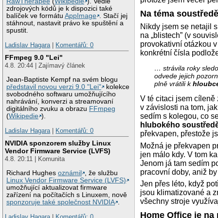
RawTherapee
(
Wikipedie
). Vedle
zdrojových kódů je k dispozici také
Na téma soustředě
balíček ve formátu
AppImage
. Stačí jej
stáhnout, nastavit právo ke spuštění a
Nikdy jsem se netajil s
spustit.
na „blistech” (v souvis
provokativní otázkou 
Ladislav Hagara
|
Komentářů: 0
konkrétní čísla podl
FFmpeg 9.0 "Lei"
4.8. 20:44 | Zajímavý článek
… strávila roky sled
odvede jejich pozor
Jean-Baptiste Kempf na svém blogu
plně vrátili k
hloubc
představil novou verzi 9.0 "Lei"
kolekce
svobodného softwaru umožňujícího
V té citaci jsem cíleně 
nahrávání, konverzi a streamovaní
v závislosti na tom, ja
digitálního zvuku a obrazu
FFmpeg
sedím s kolegou, co s
(
Wikipedie
).
hlubokého soustřed
Ladislav Hagara
|
Komentářů: 0
překvapen, přestože js
NVIDIA sponzorem služby Linux
Možná je překvapen pr
Vendor Firmware Service (LVFS)
jen málo kdy. V tom ka
4.8. 20:11 | Komunita
Jenom já tam sedím poř
pracovní doby, aniž by 
Richard Hughes
oznámil
, že službu
Linux Vendor Firmware Service (LVFS)
Jen přes léto, když po
umožňující aktualizovat firmware
jsou klimatizované a z
zařízení na počítačích s Linuxem, nově
všechny stroje využívaj
sponzoruje také společnost NVIDIA
.
Home Office je na 
Ladislav Hagara
|
Komentářů: 0