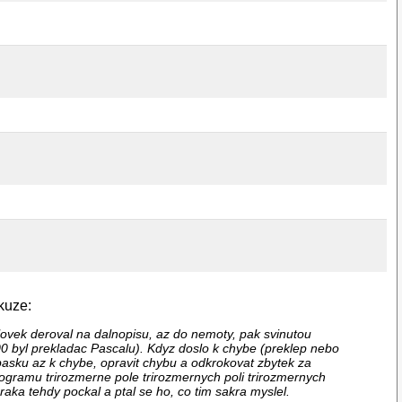
kuze:
ovek deroval na dalnopisu, az do nemoty, pak svinutou
 200 byl prekladac Pascalu). Kdyz doslo k chybe (preklep nebo
pasku az k chybe, opravit chybu a odkrokovat zbytek za
programu trirozmerne pole trirozmernych poli trirozmernych
aka tehdy pockal a ptal se ho, co tim sakra myslel.