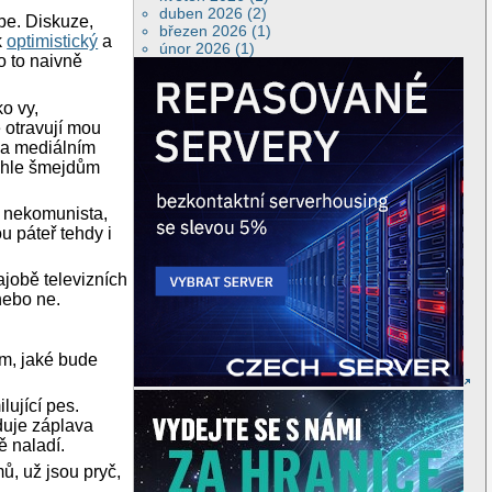
duben 2026 (2)
be. Diskuze,
březen 2026 (1)
k
optimistický
a
únor 2026 (1)
 o to naivně
ko vy,
 otravují mou
i a mediálním
tohle šmejdům
i nekomunista,
u páteř tehdy i
jobě televizních
 nebo ne.
om, jaké bude
lující pes.
duje záplava
ě naladí.
ů, už jsou pryč,