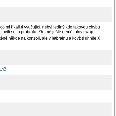
co mi říkali ti vyučující, nebyl jediný kdo takovou chybu
 chvíli se to probralo. Zřejmě ještě neměl plný swap.
né někde na konzoli, ale v jetbrainu a když ti uhnije X
bej?