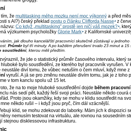
ní
 tím, že
multitasking mého mozku není moc výkonný
a před měs
losti s AI?) český překlad
postu o článku Clifforda Nasse
z červ
v názvu:
Co když „multitasking” prostě jen ničí váš mozek?
, kte
ožená výzkumem psycholožky
Glorie Mark
z Kalifornské univerzity
ováním, jak dlouho kancelářští pracovníci skutečně zůstávají u jednoho
nost.
Průměr
byl tři minuty. A po každém přerušení trvalo 23 minut a 15
e soustředění
, kterou měli předtím.
zvýraznil, že jde o statistický průměr časového intervalu, který se
k hluboké bylo soustředění, ze kterého byl pracovník vyrušen. V 
e neustále diví tomu, že vůbec netuším o čem mluví, když mne z
ění
vyruší. A já se pro změnu neustále divím tomu, jak je z toho
me v tom kanclu spolu už 15 let.
oto, že na to moje hluboké soustředění dojde
během pracovní
nclu nás sedí pět, každý řeší svoji práci. Neustále někdo courá d
ád. Proto jsou okamžiky, kdy se mohu v klidu soustředit na svo
mne někdo rušil – i když jsou pryč, čím dál vzácnější.
třebuji klid, se mohu zdekovat do laborky. Mám jich k dispozici
měny nemusím testovat na virtuálu, ale rovnou na sousedním str
í stejnou disklessovou infrastrukturu.
nic