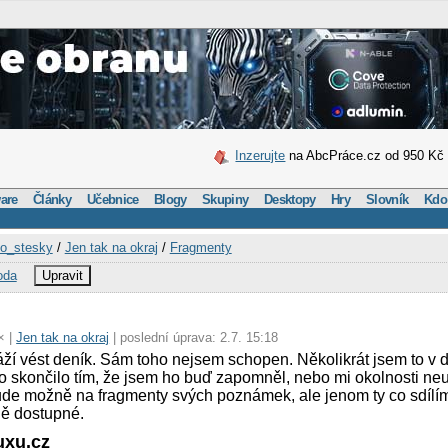
Inzerujte
na AbcPráce.cz od 950 Kč
are
Články
Učebnice
Blogy
Skupiny
Desktopy
Hry
Slovník
Kdo
o_stesky
/
Jen tak na okraj
/
Fragmenty
oda
Upravit
× |
Jen tak na okraj
| poslední úprava: 2.7. 15:18
okáží vést deník. Sám toho nejsem schopen. Několikrát jsem to v 
to skončilo tím, že jsem ho buď zapomněl, nebo mi okolnosti ne
šude možně na fragmenty svých poznámek, ale jenom ty co sdílím
ně dostupné.
uxu.cz