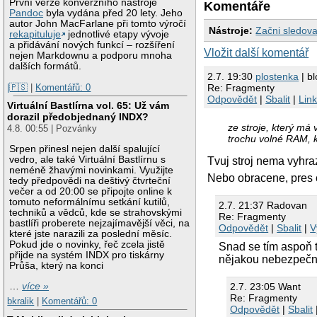
První verze konverzního nástroje
Komentáře
Pandoc
byla vydána před 20 lety. Jeho
autor John MacFarlane při tomto výročí
Nástroje:
Začni sledova
rekapituluje
jednotlivé etapy vývoje
a přidávání nových funkcí – rozšíření
Vložit další komentář
nejen Markdownu a podporu mnoha
dalších formátů.
2.7. 19:30
plostenka
| b
|🇵🇸
|
Komentářů: 0
Re: Fragmenty
Odpovědět
|
Sbalit
|
Lin
Virtuální Bastlírna vol. 65: Už vám
dorazil předobjednaný INDX?
ze stroje, který má
4.8. 00:55 | Pozvánky
trochu volné RAM, 
Srpen přinesl nejen další spalující
vedro, ale také Virtuální Bastlírnu s
Tvuj stroj nema vyhraz
neméně žhavými novinkami. Využijte
Nebo obracene, pres 
tedy předpovědi na deštivý čtvrteční
večer a od 20:00 se připojte online k
tomuto neformálnímu setkání kutilů,
2.7. 21:37 Radovan
techniků a vědců, kde se strahovskými
Re: Fragmenty
bastlíři proberete nejzajímavější věci, na
Odpovědět
|
Sbalit
|
V
které jste narazili za poslední měsíc.
Pokud jde o novinky, řeč zcela jistě
Snad se tím aspoň t
přijde na systém INDX pro tiskárny
nějakou nebezpeč
Průša, který na konci
…
více »
2.7. 23:05 Want
Re: Fragmenty
bkralik
|
Komentářů: 0
Odpovědět
|
Sbalit