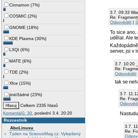
Cinnamon
(
7%
)
3.7. 09:33 Wa
COSMIC
(
2%
)
Re: Fragment
Odpovědět
|
S
GNOME
(
18%
)
To sice ano, 
udělal. Ale t
KDE Plasma
(
30%
)
Každopádně z
LXQt
(
6%
)
server, jsi v
MATE
(
6%
)
3.7. 10:20 
Re: Fragme
TDE
(
2%
)
Odpovědět
tak se neh
Xfce
(
15%
)
3.7. 11:
jiné/žádné
(
23%
)
Re: Frag
Odpověd
Celkem 2335 hlasů
Komentářů: 30
, poslední 3.4. 20:20
Nastudu
Rozcestník
3.7. 1
AbcLinuxu
Re: F
Týden na ScienceMag.cz: Vylepšený
Odpov