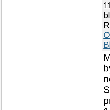
1
b
R
O
B
M
b
n
S
p