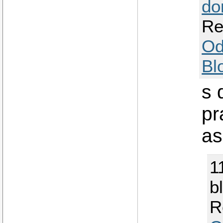
do
Re
Od
Bl
s 
pr
as
1
b
R