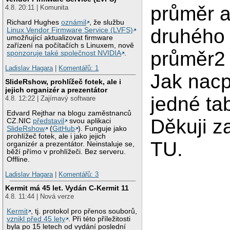
průměr a
4.8. 20:11 | Komunita
Richard Hughes
oznámil
, že službu
druhého
Linux Vendor Firmware Service (LVFS)
umožňující aktualizovat firmware
zařízení na počítačích s Linuxem, nově
průměr2 a
sponzoruje také společnost NVIDIA
.
Ladislav Hagara
|
Komentářů: 1
Jak nacp
SlideRshow, prohlížeč fotek, ale i
jejich organizér a prezentátor
jedné ta
4.8. 12:22 | Zajímavý software
Edvard Rejthar na blogu zaměstnanců
Děkuji z
CZ.NIC
představil
svou aplikaci
SlideRshow
(
GitHub
). Funguje jako
prohlížeč fotek, ale i jako jejich
TU.
organizér a prezentátor. Neinstaluje se,
běží přímo v prohlížeči. Bez serveru.
Offline.
Ladislav Hagara
|
Komentářů: 3
Kermit má 45 let. Vydán C-Kermit 11
4.8. 11:44 | Nová verze
Kermit
, tj. protokol pro přenos souborů,
vznikl před 45 lety
. Při této příležitosti
byla po 15 letech od vydání poslední