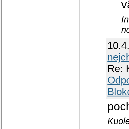
v
In
n
10.4
nejc
Re: 
Odp
Blok
poc
Kuole