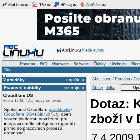
AbcLinuxu.cz
ITBiz.cz
HDmag.cz
AbcPráce.cz
AbcLinuxu
hledá autory
!
Poradna
FAQ
Hardware
Software
Články
Učebnice
Blog
Styl
×
AbcLinuxu
:/
Poradna
/
Dat
Zprávičky
napište »
Pracovní nabídky
inzerujte »
Štítky
:
délka
Upr
Cloudflare OS
Dotaz: 
včera 17:00 | Zajímavý software
Společnost Cloudflare
představila
zboží v
Cloudflare OS
(
GitHub
), tj. open
source platformu navrženou pro
integraci umělé inteligence (agentů)
přímo do pracovních procesů
organizací.
7.4.2009 