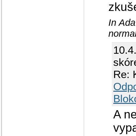
zkuše
In Ada
normal
10.4
skór
Re: 
Odp
Blok
A ne
vyp