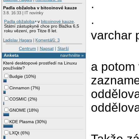
.
Padla obžaloba v bitcoinové kauze
3.8. 16:33 | IT novinky
.
Padla obžaloba
v
bitcoinové kauze
.
Státní zástupkyně chce pro Blažka 6,5
varchar 
roku vězení, pro Titze 8 let.
Ladislav Hagara
|
Komentářů: 3
Centrum
|
Napsat
|
Starší
Anketa
navrhněte »
a potom
Které desktopové prostředí na Linuxu
používáte?
zazname
Budgie
(
10%
)
Cinnamon
(
7%
)
oddělova
COSMIC
(
2%
)
oddělova
GNOME
(
18%
)
KDE Plasma
(
30%
)
LXQt
(
6%
)
Takže z