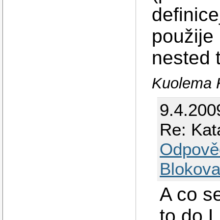
definic
použije
nested 
Kuolema K
9.4.200
Re: Kat
Odpově
Blokova
A co s
to do 