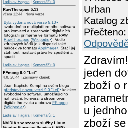
Ladislav Hagara
|
Komentářů: 0
Urban
RawTherapee 5.13
včera 12:44 | Nová verze
Katalog z
Byla vydána nová verze 5.13
svobodného multiplatformního softwaru
Přečteno:
pro konverzi a zpracování digitálních
fotografií primárně ve formátů RAW
RawTherapee
(
Wikipedie
). Vedle
Odpovědě
zdrojových kódů je k dispozici také
balíček ve formátu
AppImage
. Stačí jej
stáhnout, nastavit právo ke spuštění a
Zdravím!
spustit.
Ladislav Hagara
|
Komentářů: 0
jeden d
FFmpeg 9.0 "Lei"
4.8. 20:44 | Zajímavý článek
zboží o 
Jean-Baptiste Kempf na svém blogu
představil novou verzi 9.0 "Lei"
kolekce
parametr
svobodného softwaru umožňujícího
nahrávání, konverzi a streamovaní
digitálního zvuku a obrazu
FFmpeg
u jednho
(
Wikipedie
).
Ladislav Hagara
|
Komentářů: 1
zboží se
NVIDIA sponzorem služby Linux
Vendor Firmware Service (LVFS)