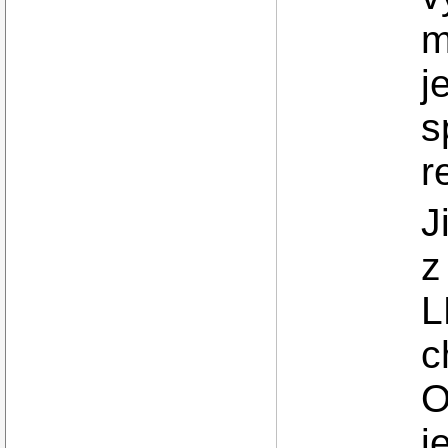
m
j
s
r
J
z
L
c
O
j