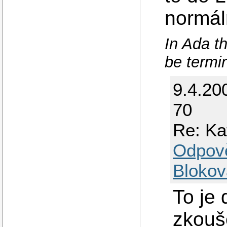
normál
In Ada th
be termi
9.4.20
70
Re: Ka
Odpov
Blokov
To je
zkouše