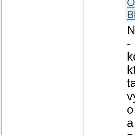
O
B
N
-
k
k
t
v
o
a