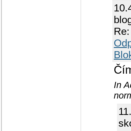
10.
blo
Re:
Odp
Blo
Čí
In A
norm
11
sk