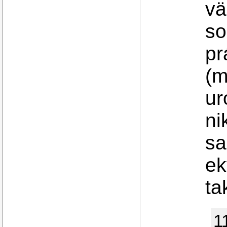
vä
so
pr
(m
ur
ni
sa
ek
ta
1