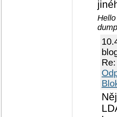
jiné
Hello
dump
10.
blo
Re:
Odp
Blo
Něj
LDA