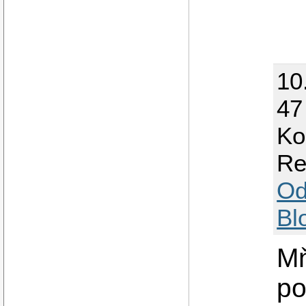
10
47
Ko
Re
Od
Bl
Mň
po