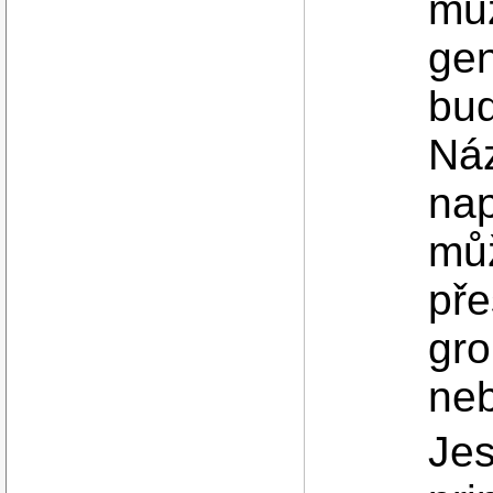
můž
gen
bud
Náz
nap
můž
pře
gr
neb
Jes