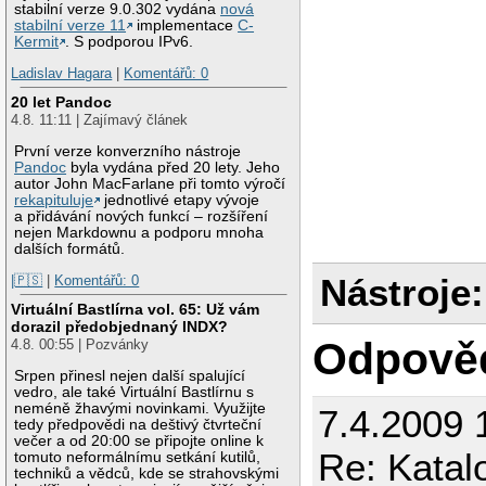
stabilní verze 9.0.302 vydána
nová
stabilní verze 11
implementace
C-
Kermit
. S podporou IPv6.
Ladislav Hagara
|
Komentářů: 0
20 let Pandoc
4.8. 11:11 | Zajímavý článek
První verze konverzního nástroje
Pandoc
byla vydána před 20 lety. Jeho
autor John MacFarlane při tomto výročí
rekapituluje
jednotlivé etapy vývoje
a přidávání nových funkcí – rozšíření
nejen Markdownu a podporu mnoha
dalších formátů.
Nástroje:
|🇵🇸
|
Komentářů: 0
Virtuální Bastlírna vol. 65: Už vám
dorazil předobjednaný INDX?
Odpově
4.8. 00:55 | Pozvánky
Srpen přinesl nejen další spalující
vedro, ale také Virtuální Bastlírnu s
neméně žhavými novinkami. Využijte
7.4.2009 
tedy předpovědi na deštivý čtvrteční
večer a od 20:00 se připojte online k
Re: Katal
tomuto neformálnímu setkání kutilů,
techniků a vědců, kde se strahovskými