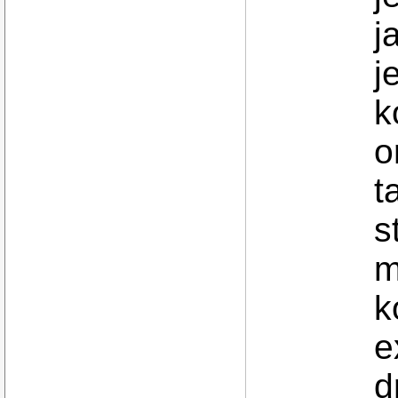
j
j
k
o
t
s
m
k
e
d