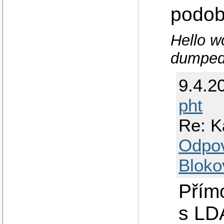
podob
Hello w
dumped
9.4.2
pht
Re: K
Odpo
Bloko
Přímo
s LD