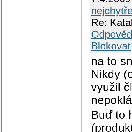
nejchytře
Re: Kata
Odpověd
Blokovat
na to s
Nikdy (e
využil č
nepoklád
Buď to h
(produkt