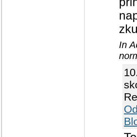
pri
nap
zku
In A
norm
10
sk
Re
Od
Bl