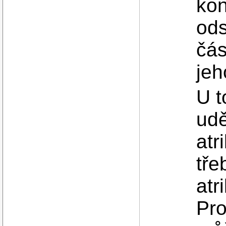
kon
ods
čás
jeh
U t
udě
atr
tře
atr
Pro