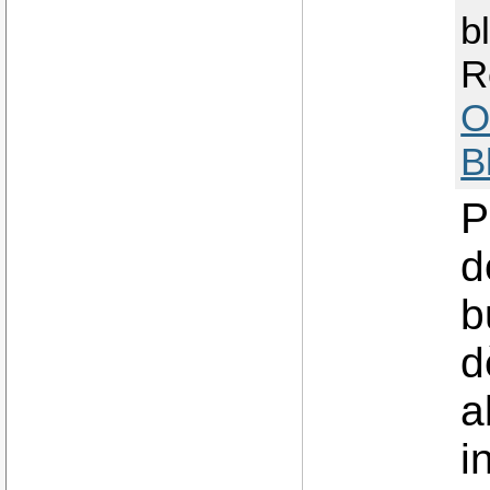
b
R
O
B
P
d
b
d
a
i