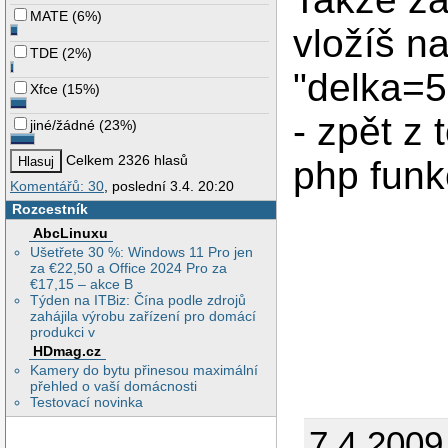
MATE
(
6%
)
vložíš na
TDE
(
2%
)
"delka=
Xfce
(
15%
)
- zpět z
jiné/žádné
(
23%
)
Celkem 2326 hlasů
php funk
Komentářů: 30
, poslední 3.4. 20:20
Rozcestník
AbcLinuxu
Ušetřete 30 %: Windows 11 Pro jen
za €22,50 a Office 2024 Pro za
€17,15 – akce B
Týden na ITBiz: Čína podle zdrojů
zahájila výrobu zařízení pro domácí
produkci v
HDmag.cz
Kamery do bytu přinesou maximální
přehled o vaší domácnosti
Testovací novinka
7.4.2009