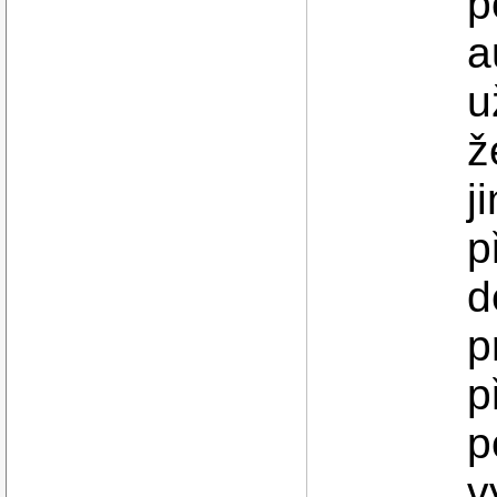
p
a
u
ž
j
p
d
p
p
p
v