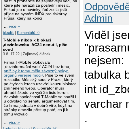
bastlíři proberete nejzajímavější věci, na
Odpovědě
které jste narazili za poslední měsíc.
Pokud jde o novinky, řeč zcela jistě
přijde na systém INDX pro tiskárny
Admin
Průša, který na konci
…
více »
Viděl js
bkralik
|
Komentářů: 0
T-Mobile nikdo k blokaci
"prasarn
‚dezinfowebu‘ AC24 nenutil, píše
soud
3.8. 17:22 | Zajímavý článek
nejsem:
Firma T-Mobile blokovala
„dezinformační web“ AC24 bez toho,
tabulka 
aniž by k tomu měla závazný pokyn
orgánů veřejné moci
. Píše to ve svém
rozsudku Městský soud v Praze, který
po čtyřech letech uzavřel kauzu blokace
int id_zb
zmíněného webu. Operátor musí
uhradit škodu ve výši 35 tisíc korun.
Advokát společnosti T-Mobile se snažil i
varchar 
u odvolacího senátu argumentovat tím,
že firma jednala v dobré víře, když na
stránky omezila přístup poté, co ji k
tomu vyzvalo
.
…
více »
Ladislav Hagara
|
Komentářů: 50