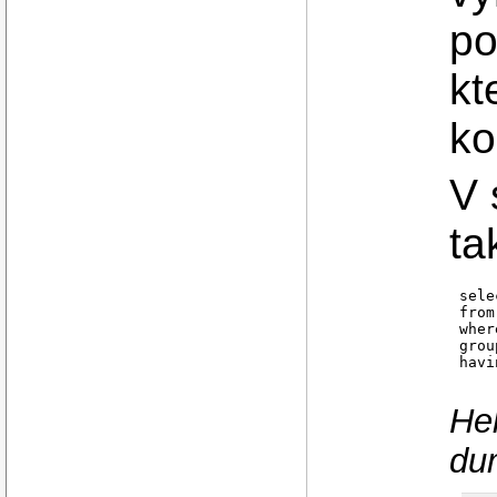
po
kt
ko
V 
ta
sele
from
wher
grou
havi
He
du