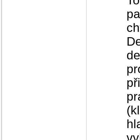
To
pa
ch
De
de
pr
př
pr
(k
hl
vy