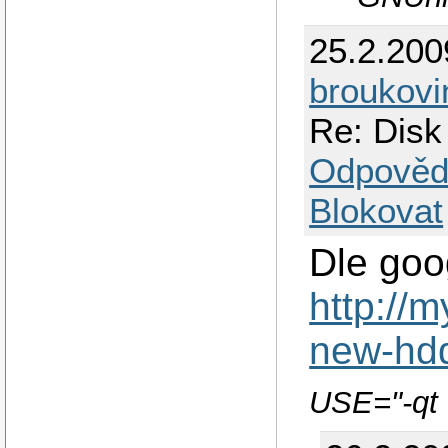
25.2.200
broukovi
Re: Disk
Odpověd
Blokovat
Dle goo
http://
new-hd
USE="-qt 