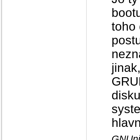
bootu
toho 
post
nezna
jinak
GRUB
disku
syst
hlavn
GNUniv