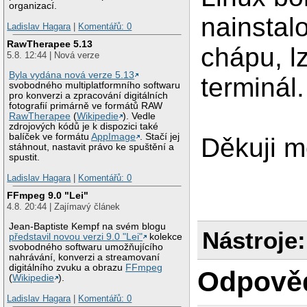
organizací.
nainstal
Ladislav Hagara
|
Komentářů: 0
RawTherapee 5.13
chápu, l
5.8. 12:44 | Nová verze
Byla vydána nová verze 5.13
terminál
svobodného multiplatformního softwaru
pro konverzi a zpracování digitálních
fotografií primárně ve formátů RAW
RawTherapee
(
Wikipedie
). Vedle
zdrojových kódů je k dispozici také
balíček ve formátu
AppImage
. Stačí jej
Děkuji 
stáhnout, nastavit právo ke spuštění a
spustit.
Ladislav Hagara
|
Komentářů: 0
FFmpeg 9.0 "Lei"
4.8. 20:44 | Zajímavý článek
Jean-Baptiste Kempf na svém blogu
Nástroje:
představil novou verzi 9.0 "Lei"
kolekce
svobodného softwaru umožňujícího
nahrávání, konverzi a streamovaní
digitálního zvuku a obrazu
FFmpeg
Odpově
(
Wikipedie
).
Ladislav Hagara
|
Komentářů: 0