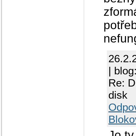
zform
potřeb
nefung
26.2.
| blog
Re: D
disk
Odpo
Bloko
Jo ty