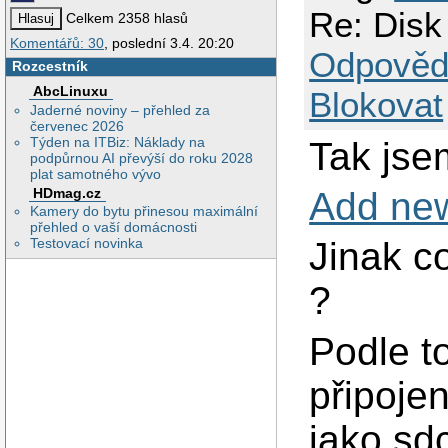
Re: Disk
Celkem 2358 hlasů
Komentářů: 30
, poslední 3.4. 20:20
Odpověd
Rozcestník
AbcLinuxu
Blokovat
Jaderné noviny – přehled za
červenec 2026
Týden na ITBiz: Náklady na
Tak jse
podpůrnou AI převýší do roku 2028
plat samotného vývo
HDmag.cz
Add ne
Kamery do bytu přinesou maximální
přehled o vaší domácnosti
Testovací novinka
Jinak c
?
Podle t
připojen
jako sd