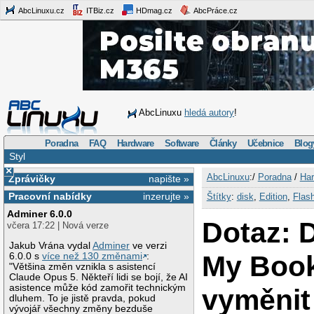
AbcLinuxu.cz
ITBiz.cz
HDmag.cz
AbcPráce.cz
AbcLinuxu
hledá autory
!
Poradna
FAQ
Hardware
Software
Články
Učebnice
Blog
Styl
×
AbcLinuxu
:/
Poradna
/
Har
Zprávičky
napište »
Pracovní nabídky
inzerujte »
Štítky
:
disk
,
Edition
,
Flas
Adminer 6.0.0
Dotaz: 
včera 17:22 | Nová verze
Jakub Vrána vydal
Adminer
ve verzi
My Book
6.0.0 s
více než 130 změnami
:
"Většina změn vznikla s asistencí
Claude Opus 5. Někteří lidi se bojí, že AI
asistence může kód zamořit technickým
vyměnit
dluhem. To je jistě pravda, pokud
vývojář všechny změny bezduše