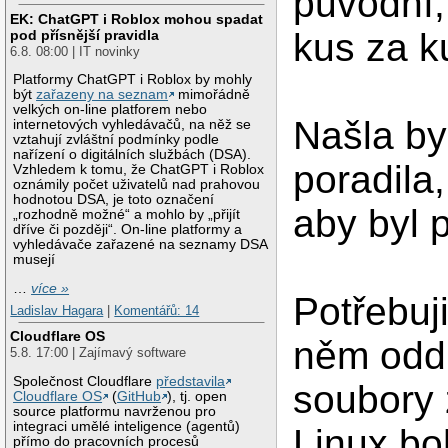
původní,
EK: ChatGPT i Roblox mohou spadat
kus za k
pod přísnější pravidla
6.8. 08:00 | IT novinky
Platformy ChatGPT i Roblox by mohly
být
zařazeny na seznam
mimořádně
velkých on-line platforem nebo
Našla by
internetových vyhledávačů, na něž se
vztahují zvláštní podmínky podle
nařízení o digitálních službách (DSA).
poradila
Vzhledem k tomu, že ChatGPT i Roblox
oznámily počet uživatelů nad prahovou
hodnotou DSA, je toto označení
aby byl 
„rozhodně možné“ a mohlo by „přijít
dříve či později“. On-line platformy a
vyhledávače zařazené na seznamy DSA
musejí
…
více »
Potřebuji
Ladislav Hagara
|
Komentářů: 14
Cloudflare OS
něm oddí
5.8. 17:00 | Zajímavý software
Společnost Cloudflare
představila
soubory 
Cloudflare OS
(
GitHub
), tj. open
source platformu navrženou pro
integraci umělé inteligence (agentů)
Linux bo
přímo do pracovních procesů