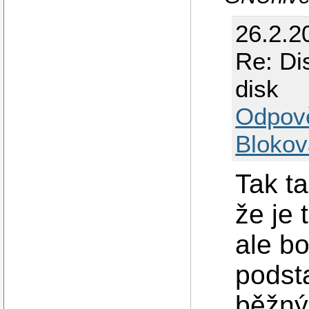
26.2.2
Re: Di
disk
Odpov
Blokov
Tak ta
že je
ale bo
podsta
běžný