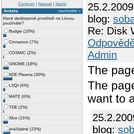
25.2.200
Centrum
|
Napsat
|
Starší
Anketa
navrhněte »
blog:
sob
Které desktopové prostředí na Linuxu
používáte?
Re: Disk 
Budgie
(
10%
)
Odpovědě
Cinnamon
(
7%
)
Admin
COSMIC
(
2%
)
GNOME
(
18%
)
The page
KDE Plasma
(
30%
)
The pag
LXQt
(
6%
)
want to 
MATE
(
6%
)
TDE
(
2%
)
25.2.200
Xfce
(
15%
)
blog:
so
jiné/žádné
(
23%
)