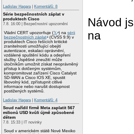
Ladislav Hagara
|
Komentářů: 8
Série bezpečnostních záplat v
Návod j
produktech Cisco
7.8. 16:00 | Bezpečnostní upozornění
na
Vládní CERT upozorňuje (
𝕏
) na
sérii
bezpečnostních záplat
(CVSS 9.9) v
produktech Cisco řešících kritické
zranitelnosti umožňující obejití
autentizace, eskalaci oprávnění,
vzdálené spuštění kódu a odepření
služby. Úspěšné zneužití může
útočníkům umožnit získat neoprávněný
přístup k dotčeným systémům,
kompromitovat zařízení Cisco Catalyst
SD-WAN a Cisco IOS XE, spustit
libovolný kód, zpřístupnit citlivé
informace nebo narušit dostupnost
postižených systémů.
Ladislav Hagara
|
Komentářů: 4
Soud nařídil firmě Meta zaplatit 567
milionů USD kvůli újmě způsobené
dětem
7.8. 15:33 | IT novinky
Soud v americkém státě Nové Mexiko