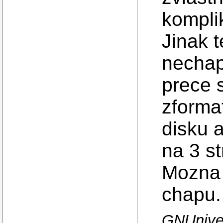
kompli
Jinak 
nechapu
prece 
zforma
disku a
na 3 s
Mozna 
chapu.
GNUniver