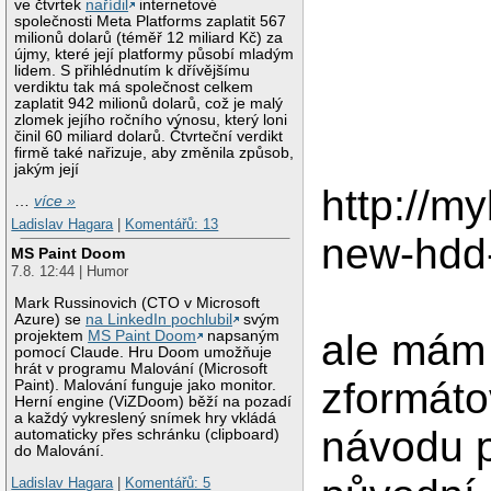
ve čtvrtek
nařídil
internetové
společnosti Meta Platforms zaplatit 567
milionů dolarů (téměř 12 miliard Kč) za
újmy, které její platformy působí mladým
lidem. S přihlédnutím k dřívějšímu
verdiktu tak má společnost celkem
zaplatit 942 milionů dolarů, což je malý
zlomek jejího ročního výnosu, který loni
činil 60 miliard dolarů. Čtvrteční verdikt
firmě také nařizuje, aby změnila způsob,
jakým její
http://m
…
více »
Ladislav Hagara
|
Komentářů: 13
new-hdd
MS Paint Doom
7.8. 12:44 | Humor
Mark Russinovich (CTO v Microsoft
Azure) se
na LinkedIn pochlubil
svým
ale mám 
projektem
MS Paint Doom
napsaným
pomocí Claude. Hru Doom umožňuje
hrát v programu Malování (Microsoft
zformáto
Paint). Malování funguje jako monitor.
Herní engine (ViZDoom) běží na pozadí
a každý vykreslený snímek hry vkládá
návodu 
automaticky přes schránku (clipboard)
do Malování.
Ladislav Hagara
|
Komentářů: 5