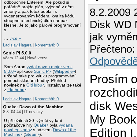
odbouchne Enterem. Ale pokud si
pořádně projde plán, vyjedná v něm
8.2.2009 
změny a pak totéž udělá i s
vygenerovaným kódem, kvalita kódu
stoupne a technický dluh naopak
Disk WD 
klesne. Je to jako párové programování
s
jak vyměn
…
více »
Ladislav Hagara
|
Komentářů: 0
Přečteno:
Sonic Pi 5.0.0
Odpovědě
včera 12:44 | Nová verze
Sam Aaron
vydal novou major verzi
5.0.0
aplikace
Sonic Pi
(
Wikipedie
)
Prosím o
určené také pro výuku programování
pomocí skládání hudby. Přehled
novinek na
GitHubu
. Instalovat lze také
rozchodi
z
Flathubu
.
Ladislav Hagara
|
Komentářů: 0
disk Wes
Quake: Dawn of the Machine
8.8. 04:44 | IT novinky
My Book
U příležitosti 30. výročí vydání
počítačové hry
Quake
byla
vydána
Edition I,
nová epizoda
s názvem
Dawn of the
Machine
(
Steam
).