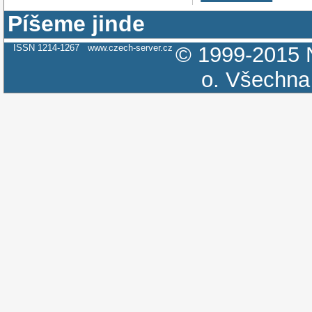
Píšeme jinde
ISSN 1214-1267
www.czech-server.cz
© 1999-2015
o.
Všechna 