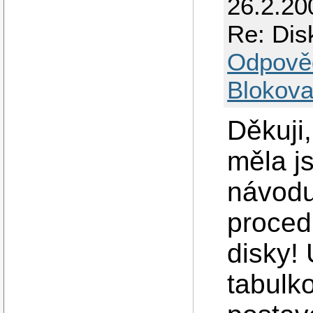
26.2.20
Re: Dis
Odpově
Blokova
Děkuji,
měla j
návodu
proced
disky!
tabulko