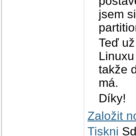
postav
jsem si
partiti
Teď už
Linuxu
takže d
má.
Díky!
Založit 
Tiskni
Sd