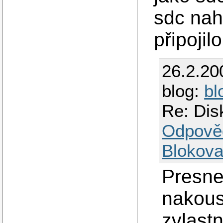
sdc nahr
připojil
26.2.20
blog:
bl
Re: Dis
Odpově
Blokova
Presne
nakous
zvlastn