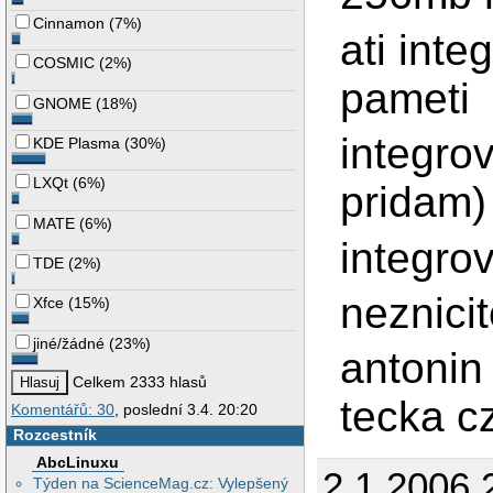
Cinnamon
(
7%
)
ati inte
COSMIC
(
2%
)
pameti
GNOME
(
18%
)
integro
KDE Plasma
(
30%
)
LXQt
(
6%
)
pridam)
MATE
(
6%
)
integro
TDE
(
2%
)
neznicit
Xfce
(
15%
)
jiné/žádné
(
23%
)
antonin
Celkem 2333 hlasů
tecka c
Komentářů: 30
, poslední 3.4. 20:20
Rozcestník
AbcLinuxu
2.1.2006 
Týden na ScienceMag.cz: Vylepšený