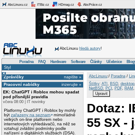
AbcLinuxu.cz
ITBiz.cz
HDmag.cz
AbcPráce.cz
AbcLinuxu
hledá autory
!
Poradna
FAQ
Hardware
Software
Články
Učebnice
Blog
Styl
×
AbcLinuxu
:/
Poradna
/
Lin
Zprávičky
napište »
Štítky
:
ATI
,
BSD
,
desktop
Pracovní nabídky
inzerujte »
NetBSD
,
PCI
,
PDF
,
RAM
EK: ChatGPT i Roblox mohou spadat
Upravit
pod přísnější pravidla
včera 08:00 | IT novinky
Dotaz: 
Platformy ChatGPT i Roblox by mohly
být
zařazeny na seznam
mimořádně
55 SX - 
velkých on-line platforem nebo
internetových vyhledávačů, na něž se
vztahují zvláštní podmínky podle
nařízení o digitálních službách (DSA).