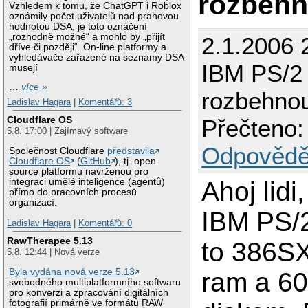
rozbehn
Vzhledem k tomu, že ChatGPT i Roblox
oznámily počet uživatelů nad prahovou
hodnotou DSA, je toto označení
„rozhodně možné“ a mohlo by „přijít
2.1.2006 
dříve či později“. On-line platformy a
vyhledávače zařazené na seznamy DSA
IBM PS/2 
musejí
…
více »
rozbehno
Ladislav Hagara
|
Komentářů: 3
Cloudflare OS
Přečteno:
5.8. 17:00 | Zajímavý software
Odpovědě
Společnost Cloudflare
představila
Cloudflare OS
(
GitHub
), tj. open
source platformu navrženou pro
Ahoj lid
integraci umělé inteligence (agentů)
přímo do pracovních procesů
organizací.
IBM PS/2
Ladislav Hagara
|
Komentářů: 0
RawTherapee 5.13
to 386S
5.8. 12:44 | Nová verze
Byla vydána nová verze 5.13
ram a 6
svobodného multiplatformního softwaru
pro konverzi a zpracování digitálních
fotografií primárně ve formátů RAW