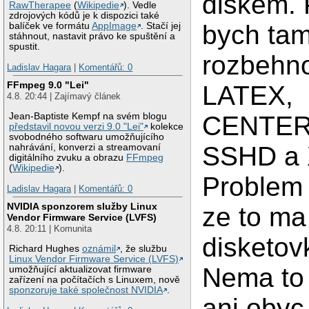
diskem. 
RawTherapee
(
Wikipedie
). Vedle
zdrojových kódů je k dispozici také
bych ta
balíček ve formátu
AppImage
. Stačí jej
stáhnout, nastavit právo ke spuštění a
spustit.
rozbehno
Ladislav Hagara
|
Komentářů: 0
FFmpeg 9.0 "Lei"
LATEX,
4.8. 20:44 | Zajímavý článek
CENTER
Jean-Baptiste Kempf na svém blogu
představil novou verzi 9.0 "Lei"
kolekce
svobodného softwaru umožňujícího
SSHD a X
nahrávání, konverzi a streamovaní
digitálního zvuku a obrazu
FFmpeg
(
Wikipedie
).
Problem 
Ladislav Hagara
|
Komentářů: 0
NVIDIA sponzorem služby Linux
ze to ma
Vendor Firmware Service (LVFS)
4.8. 20:11 | Komunita
disketov
Richard Hughes
oznámil
, že službu
Linux Vendor Firmware Service (LVFS)
Nema to 
umožňující aktualizovat firmware
zařízení na počítačích s Linuxem, nově
sponzoruje také společnost NVIDIA
.
ani obyc