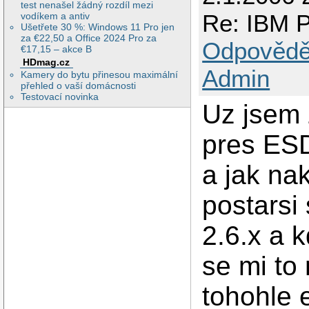
test nenašel žádný rozdíl mezi
Re: IBM P
vodíkem a antiv
Ušetřete 30 %: Windows 11 Pro jen
za €22,50 a Office 2024 Pro za
Odpovědě
€17,15 – akce B
HDmag.cz
Admin
Kamery do bytu přinesou maximální
přehled o vaší domácnosti
Testovací novinka
Uz jsem z
pres ESD
a jak na
postarsi
2.6.x a 
se mi to
tohohle 