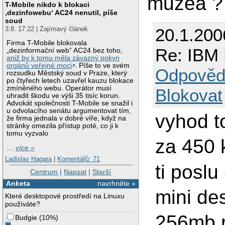
muzea ?
T-Mobile nikdo k blokaci
‚dezinfowebu‘ AC24 nenutil, píše
soud
3.8. 17:22 | Zajímavý článek
20.1.200
Firma T-Mobile blokovala
Re: IBM 
„dezinformační web“ AC24 bez toho,
aniž by k tomu měla závazný pokyn
orgánů veřejné moci
. Píše to ve svém
Odpověd
rozsudku Městský soud v Praze, který
po čtyřech letech uzavřel kauzu blokace
zmíněného webu. Operátor musí
Blokovat
uhradit škodu ve výši 35 tisíc korun.
Advokát společnosti T-Mobile se snažil i
u odvolacího senátu argumentovat tím,
vyhod t
že firma jednala v dobré víře, když na
stránky omezila přístup poté, co ji k
tomu vyzvalo
za 450 
…
více »
Ladislav Hagara
|
Komentářů: 71
ti poslu
Centrum
|
Napsat
|
Starší
Anketa
navrhněte »
mini de
Které desktopové prostředí na Linuxu
používáte?
256mb r
Budgie
(
10%
)