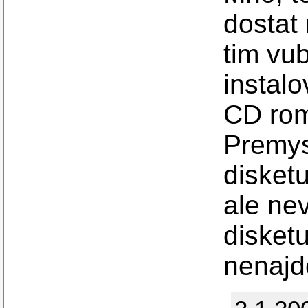
dostat
tim vu
instalo
CD ro
Premys
disketu
ale nev
disket
nenajd