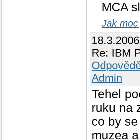
MCA sl
Jak moc j
18.3.2006
Re: IBM P
Odpovědě
Admin
Tehel po
ruku na 
co by se 
muzea a 