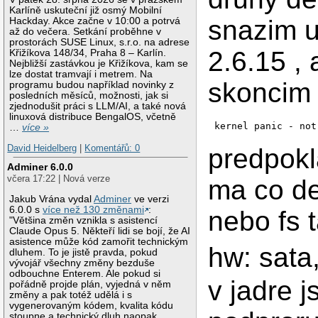
Karlíně uskuteční již osmý Mobilní
snazim 
Hackday. Akce začne v 10:00 a potrvá
až do večera. Setkání proběhne v
prostorách SUSE Linux, s.r.o. na adrese
2.6.15 , 
Křižíkova 148/34, Praha 8 – Karlín.
Nejbližší zastávkou je Křižíkova, kam se
lze dostat tramvají i metrem. Na
skoncim 
programu budou například novinky z
posledních měsíců, možnosti, jak si
zjednodušit práci s LLM/AI, a také nová
linuxová distribuce BengalOS, včetně
…
více »
David Heidelberg
|
Komentářů: 0
predpokl
Adminer 6.0.0
včera 17:22 | Nová verze
ma co de
Jakub Vrána vydal
Adminer
ve verzi
6.0.0 s
více než 130 změnami
:
nebo fs 
"Většina změn vznikla s asistencí
Claude Opus 5. Někteří lidi se bojí, že AI
asistence může kód zamořit technickým
hw: sata,
dluhem. To je jistě pravda, pokud
vývojář všechny změny bezduše
odbouchne Enterem. Ale pokud si
v jadre j
pořádně projde plán, vyjedná v něm
změny a pak totéž udělá i s
vygenerovaným kódem, kvalita kódu
stoupne a technický dluh naopak