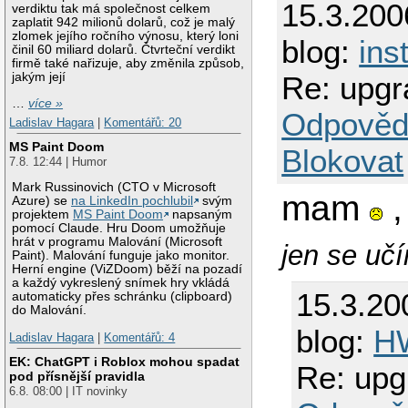
15.3.200
verdiktu tak má společnost celkem
zaplatit 942 milionů dolarů, což je malý
zlomek jejího ročního výnosu, který loni
blog:
ins
činil 60 miliard dolarů. Čtvrteční verdikt
firmě také nařizuje, aby změnila způsob,
jakým její
Re: upgr
…
více »
Odpověd
Ladislav Hagara
|
Komentářů: 20
MS Paint Doom
Blokovat
7.8. 12:44 | Humor
Mark Russinovich (CTO v Microsoft
mam
,
Azure) se
na LinkedIn pochlubil
svým
projektem
MS Paint Doom
napsaným
pomocí Claude. Hru Doom umožňuje
hrát v programu Malování (Microsoft
jen se učím
Paint). Malování funguje jako monitor.
Herní engine (ViZDoom) běží na pozadí
a každý vykreslený snímek hry vkládá
15.3.20
automaticky přes schránku (clipboard)
do Malování.
blog:
H
Ladislav Hagara
|
Komentářů: 4
EK: ChatGPT i Roblox mohou spadat
Re: upg
pod přísnější pravidla
6.8. 08:00 | IT novinky