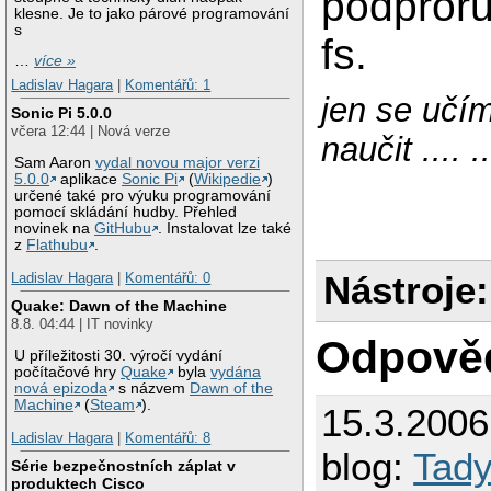
podproru
klesne. Je to jako párové programování
s
fs.
…
více »
Ladislav Hagara
|
Komentářů: 1
jen se učím
Sonic Pi 5.0.0
včera 12:44 | Nová verze
naučit .... ..
Sam Aaron
vydal novou major verzi
5.0.0
aplikace
Sonic Pi
(
Wikipedie
)
určené také pro výuku programování
pomocí skládání hudby. Přehled
novinek na
GitHubu
. Instalovat lze také
z
Flathubu
.
Nástroje:
Ladislav Hagara
|
Komentářů: 0
Quake: Dawn of the Machine
8.8. 04:44 | IT novinky
Odpově
U příležitosti 30. výročí vydání
počítačové hry
Quake
byla
vydána
nová epizoda
s názvem
Dawn of the
Machine
(
Steam
).
15.3.200
Ladislav Hagara
|
Komentářů: 8
blog:
Tady
Série bezpečnostních záplat v
produktech Cisco