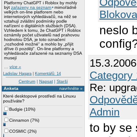
Odpově
Platformy ChatGPT i Roblox by mohly
být
zařazeny na seznam
mimořádně
Blokova
velkých on-line platforem nebo
internetových vyhledávačů, na něž se
vztahují zvláštní podmínky podle
neslo 
nařízení o digitálních službách (DSA).
Vzhledem k tomu, že ChatGPT i Roblox
oznámily počet uživatelů nad prahovou
config
hodnotou DSA, je toto označení
„rozhodně možné“ a mohlo by „přijít
dříve či později“. On-line platformy a
vyhledávače zařazené na seznamy DSA
musejí
15.3.200
…
více »
Category
Ladislav Hagara
|
Komentářů: 14
Centrum
|
Napsat
|
Starší
Re: upgra
Anketa
navrhněte »
Které desktopové prostředí na Linuxu
Odpovědě
používáte?
Admin
Budgie
(
10%
)
Cinnamon
(
7%
)
to by se 
COSMIC
(
2%
)