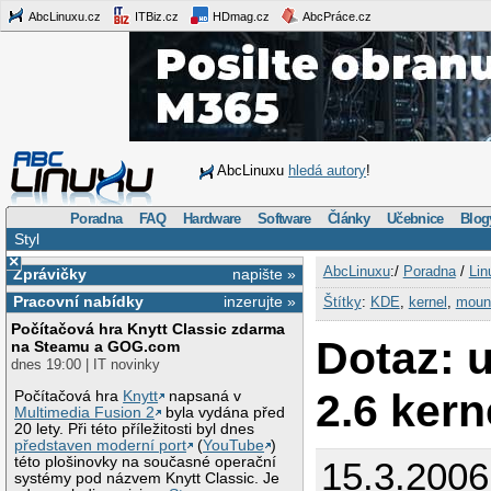
AbcLinuxu.cz
ITBiz.cz
HDmag.cz
AbcPráce.cz
AbcLinuxu
hledá autory
!
Poradna
FAQ
Hardware
Software
Články
Učebnice
Blog
Styl
×
AbcLinuxu
:/
Poradna
/
Lin
Zprávičky
napište »
Pracovní nabídky
inzerujte »
Štítky
:
KDE
,
kernel
,
moun
Počítačová hra Knytt Classic zdarma
Dotaz: 
na Steamu a GOG.com
dnes 19:00 | IT novinky
2.6 kern
Počítačová hra
Knytt
napsaná v
Multimedia Fusion 2
byla vydána před
20 lety. Při této příležitosti byl dnes
představen moderní port
(
YouTube
)
této plošinovky na současné operační
15.3.2006
systémy pod názvem Knytt Classic. Je