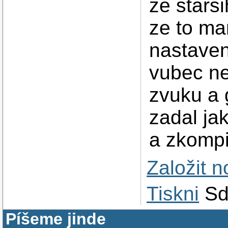
ze stars
ze to ma
nastave
vubec ne
zvuku a 
zadal ja
a zkompi
Založit 
Tiskni
Sd
Píšeme jinde