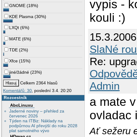
vypis - 
GNOME
(
18%
)
kouli :)
KDE Plasma
(
30%
)
LXQt
(
6%
)
15.3.200
MATE
(
6%
)
SlaNé rou
TDE
(
2%
)
Re: upgra
Xfce
(
15%
)
Odpovědě
jiné/žádné
(
23%
)
Admin
Celkem 2364 hlasů
Komentářů: 30
, poslední 3.4. 20:20
Rozcestník
a mate v
AbcLinuxu
Jaderné noviny – přehled za
ovladac 
červenec 2026
Týden na ITBiz: Náklady na
podpůrnou AI převýší do roku 2028
Ať sežeru e
plat samotného vývo
HDmag.cz