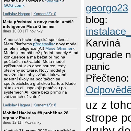
zdarma k dispozici na
Steamu
a
georgo23
GOG.com
.
Ladislav Hagara
|
Komentářů: 0
blog:
Meta představila nový model umělé
inteligence Muse Glimmer
instalac
dnes 16:00 | IT novinky
Karviná
Americká technologická společnost
Meta Platforms
představila
nový model
umělé inteligence (AI)
Muse Glimmer
.
upgrade n
Model je menší než přední modely AI od
konkurence a má běžet přímo na
počítačích uživatelů. Meta model
panic
zpřístupní jako open source, tedy
otevřený software. Nový model je
Přečteno:
navržen tak, aby zvládal takzvané
agentní úkoly na počítačích se
spotřebitelskou grafickou kartou. Klade
Odpovědě
si tak za cíl uspokojit poptávku po
systémech AI, které běží přímo na
zařízeních uživatelů.
uz z toh
Ladislav Hagara
|
Komentářů: 8
Mobilní Hackday #8 proběhne 28.
strope 
srpna v Praze
dnes 12:11 | Pozvánky
druhy de
V pátek 28. srpna 2026 se v pražském