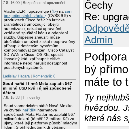
Čechy
7.8. 16:00 | Bezpečnostní upozornění
Vládní CERT upozorňuje (
𝕏
) na
sérii
Re: upgra
bezpečnostních záplat
(CVSS 9.9) v
produktech Cisco řešících kritické
zranitelnosti umožňující obejití
Odpovědě
autentizace, eskalaci oprávnění,
vzdálené spuštění kódu a odepření
Admin
služby. Úspěšné zneužití může
útočníkům umožnit získat neoprávněný
přístup k dotčeným systémům,
kompromitovat zařízení Cisco Catalyst
Podpora 
SD-WAN a Cisco IOS XE, spustit
libovolný kód, zpřístupnit citlivé
informace nebo narušit dostupnost
bý přímo
postižených systémů.
Ladislav Hagara
|
Komentářů: 6
máte to 
Soud nařídil firmě Meta zaplatit 567
milionů USD kvůli újmě způsobené
dětem
Ty nejhlubš
7.8. 15:33 | IT novinky
hvězdou. J
Soud v americkém státě Nové Mexiko
ve čtvrtek
nařídil
internetové
společnosti Meta Platforms zaplatit 567
která nás s
milionů dolarů (téměř 12 miliard Kč) za
újmy, které její platformy působí mladým
lidem. S přihlédnutím k dřívějšímu