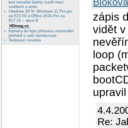
Blokova
test nenašel žádný rozdíl mezi
vodíkem a antiv
Ušetřete 30 %: Windows 11 Pro jen
zápis 
za €22,50 a Office 2024 Pro za
€17,15 – akce B
vidět v
HDmag.cz
Kamery do bytu přinesou maximální
přehled o vaší domácnosti
nevěřím
Testovací novinka
loop (
packetw
bootCD
upravil
4.4.20
Re: Ja