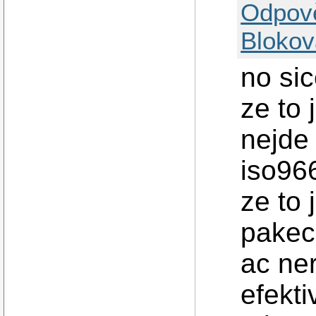
Odpov
Blokov
no sic
ze to 
nejde 
iso966
ze to 
pakec 
ac ner
efekt