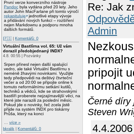
První verze konverzního nástroje
Re: Jak z
Pandoc
byla vydána před 20 lety. Jeho
autor John MacFarlane při tomto výročí
Odpovědě
rekapituluje
jednotlivé etapy vývoje
a přidávání nových funkcí – rozšíření
nejen Markdownu a podporu mnoha
Admin
dalších formátů.
|🇵🇸
|
Komentářů: 0
Nezkouse
Virtuální Bastlírna vol. 65: Už vám
dorazil předobjednaný INDX?
normalne
4.8. 00:55 | Pozvánky
Srpen přinesl nejen další spalující
pripojit
vedro, ale také Virtuální Bastlírnu s
neméně žhavými novinkami. Využijte
tedy předpovědi na deštivý čtvrteční
normalne
večer a od 20:00 se připojte online k
tomuto neformálnímu setkání kutilů,
techniků a vědců, kde se strahovskými
bastlíři proberete nejzajímavější věci, na
Černé díry 
které jste narazili za poslední měsíc.
Pokud jde o novinky, řeč zcela jistě
Steven Wri
přijde na systém INDX pro tiskárny
Průša, který na konci
…
více »
4.4.2006
bkralik
|
Komentářů: 0