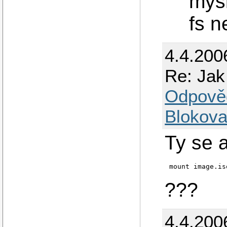
mys
fs 
4.4.200
Re: Jak
Odpově
Blokova
Ty se 
mount image.is
???
4.4.200