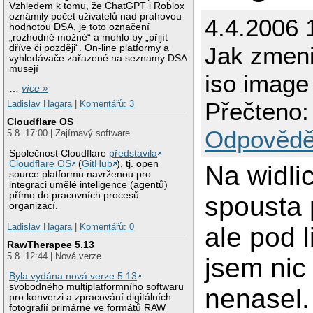
Vzhledem k tomu, že ChatGPT i Roblox
oznámily počet uživatelů nad prahovou
4.4.2006 
hodnotou DSA, je toto označení
„rozhodně možné“ a mohlo by „přijít
Jak zmeni
dříve či později“. On-line platformy a
vyhledávače zařazené na seznamy DSA
musejí
iso image
…
více »
Přečteno:
Ladislav Hagara
|
Komentářů: 3
Cloudflare OS
Odpovědě
5.8. 17:00 | Zajímavý software
Společnost Cloudflare
představila
Cloudflare OS
(
GitHub
), tj. open
Na widlic
source platformu navrženou pro
integraci umělé inteligence (agentů)
přímo do pracovních procesů
spousta
organizací.
Ladislav Hagara
|
Komentářů: 0
ale pod 
RawTherapee 5.13
5.8. 12:44 | Nová verze
jsem ni
Byla vydána nová verze 5.13
svobodného multiplatformního softwaru
nenasel.
pro konverzi a zpracování digitálních
fotografií primárně ve formátů RAW