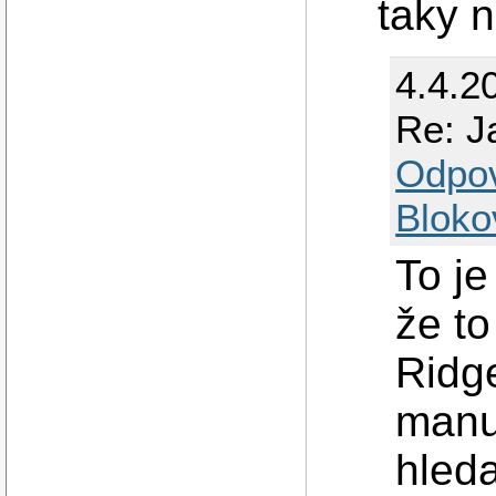
taky 
4.4.2
Re: J
Odpo
Bloko
To je
že t
Ridge
manu
hleda