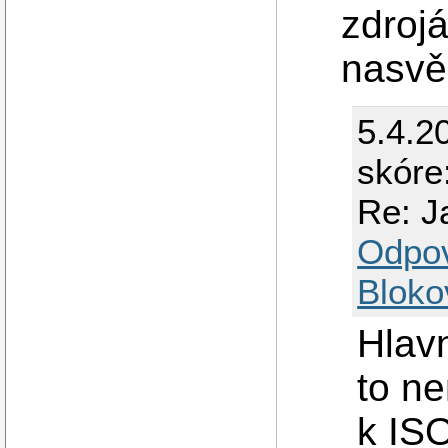
zdrojá
nasvě
5.4.2
skóre
Re: J
Odpo
Bloko
Hlavn
to ne
k IS