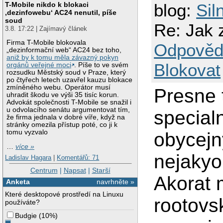
T-Mobile nikdo k blokaci
blog:
Sil
‚dezinfowebu‘ AC24 nenutil, píše
soud
Re: Jak 
3.8. 17:22 | Zajímavý článek
Firma T-Mobile blokovala
Odpověd
„dezinformační web“ AC24 bez toho,
aniž by k tomu měla závazný pokyn
Blokovat
orgánů veřejné moci
. Píše to ve svém
rozsudku Městský soud v Praze, který
po čtyřech letech uzavřel kauzu blokace
zmíněného webu. Operátor musí
Presne 
uhradit škodu ve výši 35 tisíc korun.
Advokát společnosti T-Mobile se snažil i
u odvolacího senátu argumentovat tím,
special
že firma jednala v dobré víře, když na
stránky omezila přístup poté, co ji k
tomu vyzvalo
obycejn
…
více »
nejakyo
Ladislav Hagara
|
Komentářů: 71
Centrum
|
Napsat
|
Starší
Akorat m
Anketa
navrhněte »
Které desktopové prostředí na Linuxu
rootovs
používáte?
Budgie
(
10%
)