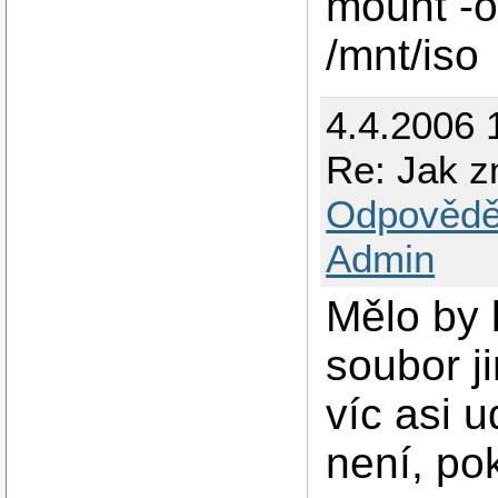
mount -o
/mnt/iso
4.4.2006 
Re: Jak z
Odpovědě
Admin
Mělo by 
soubor ji
víc asi 
není, po