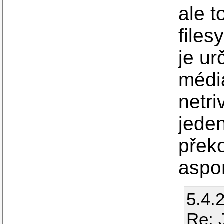
ale t
files
je ur
médi
netri
jeden
překo
aspo
5.4.
Re: 