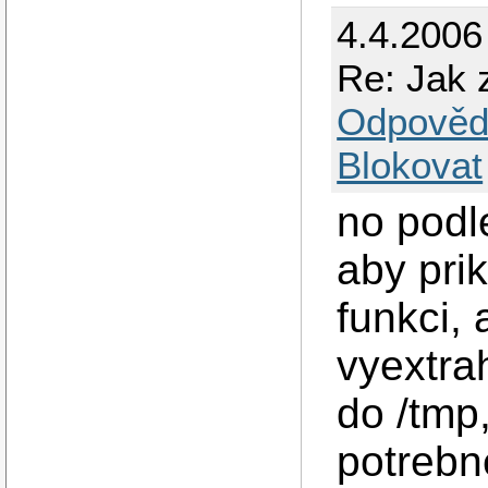
4.4.2006
Re: Jak 
Odpověd
Blokovat
no podl
aby pri
funkci,
vyextra
do /tmp
potrebn