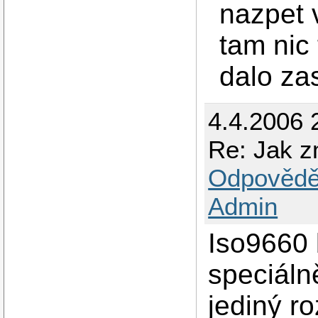
nazpet 
tam nic
dalo zas
4.4.2006 
Re: Jak z
Odpovědě
Admin
Iso9660 
speciáln
jediný r