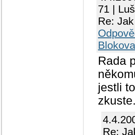
71 | Lu
Re: Jak
Odpově
Blokova
Rada p
někomu
jestli 
zkuste
4.4.20
Re: Ja