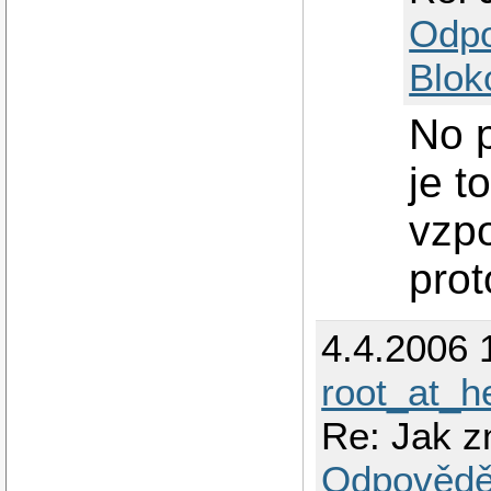
Odp
Blok
No p
je t
vzpo
pro
4.4.2006 
root_at_h
Re: Jak z
Odpovědě