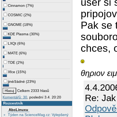
user si
Cinnamon
(
7%
)
pripojov
COSMIC
(
2%
)
Pak se t
GNOME
(
18%
)
souboro
KDE Plasma
(
30%
)
LXQt
(
6%
)
chces, 
MATE
(
6%
)
TDE
(
2%
)
θηριον ειμ
Xfce
(
15%
)
jiné/žádné
(
23%
)
4.4.200
Celkem 2333 hlasů
Re: Jak
Komentářů: 30
, poslední 3.4. 20:20
Rozcestník
Odpově
AbcLinuxu
Týden na ScienceMag.cz: Vylepšený