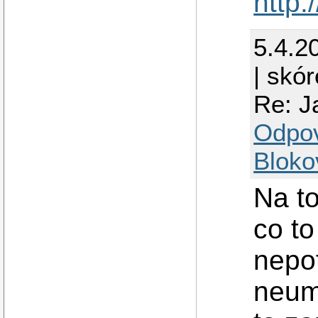
http:
5.4.2
| skór
Re: J
Odpo
Bloko
Na to
co t
nepot
neum