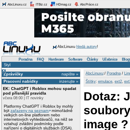
AbcLinuxu.cz
ITBiz.cz
HDmag.cz
AbcPráce.cz
AbcLinuxu
hledá autory
!
Poradna
FAQ
Hardware
Software
Články
Učebnice
Blog
Styl
×
AbcLinuxu
:/
Poradna
/
Lin
Zprávičky
napište »
Pracovní nabídky
inzerujte »
Štítky
:
emulace
,
ext2
,
ext
EK: ChatGPT i Roblox mohou spadat
Dotaz: 
pod přísnější pravidla
včera 08:00 | IT novinky
soubory
Platformy ChatGPT i Roblox by mohly
být
zařazeny na seznam
mimořádně
velkých on-line platforem nebo
internetových vyhledávačů, na něž se
image ?
vztahují zvláštní podmínky podle
nařízení o digitálních službách (DSA).