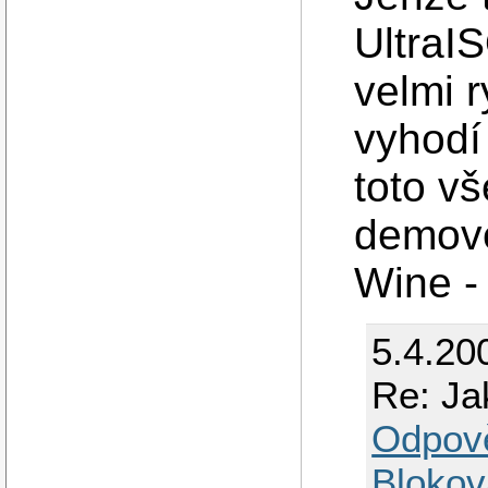
UltraI
velmi r
vyhodí 
toto v
demove
Wine - 
5.4.20
Re: Ja
Odpov
Blokov