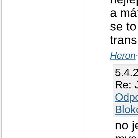
a má
se t
tran
Heron
5.4.
Re: 
Odp
Blok
no j