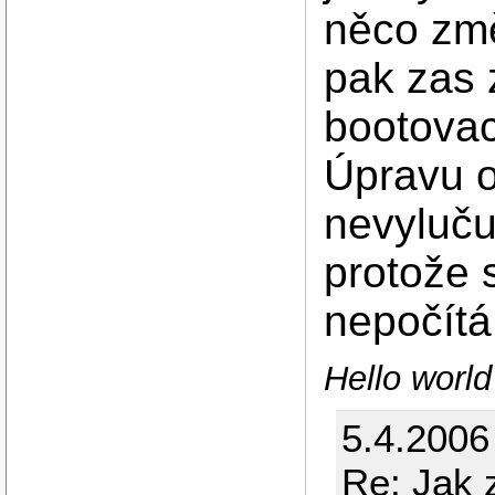
něco změn
pak zas 
bootovac
Úpravu 
nevylučuj
protože s
nepočítá
Hello worl
5.4.2006
Re: Jak 