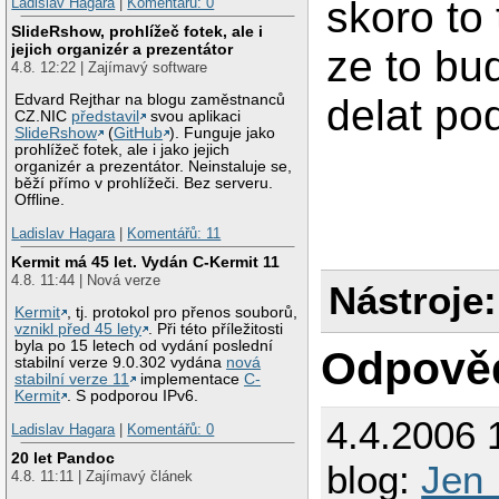
skoro to
Ladislav Hagara
|
Komentářů: 0
SlideRshow, prohlížeč fotek, ale i
jejich organizér a prezentátor
ze to bu
4.8. 12:22 | Zajímavý software
Edvard Rejthar na blogu zaměstnanců
delat p
CZ.NIC
představil
svou aplikaci
SlideRshow
(
GitHub
). Funguje jako
prohlížeč fotek, ale i jako jejich
organizér a prezentátor. Neinstaluje se,
běží přímo v prohlížeči. Bez serveru.
Offline.
Ladislav Hagara
|
Komentářů: 11
Kermit má 45 let. Vydán C-Kermit 11
4.8. 11:44 | Nová verze
Nástroje:
Kermit
, tj. protokol pro přenos souborů,
vznikl před 45 lety
. Při této příležitosti
byla po 15 letech od vydání poslední
Odpově
stabilní verze 9.0.302 vydána
nová
stabilní verze 11
implementace
C-
Kermit
. S podporou IPv6.
4.4.2006 
Ladislav Hagara
|
Komentářů: 0
20 let Pandoc
blog:
Jen_
4.8. 11:11 | Zajímavý článek