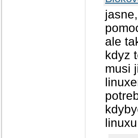
jasne,
pomoc
ale t
kdyz 
musi j
linuxe
potreb
kdyby
linuxu 