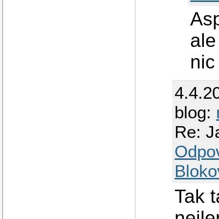
Asp
ale
nic
4.4.2
blog:
Re: J
Odpo
Bloko
Tak 
nejle