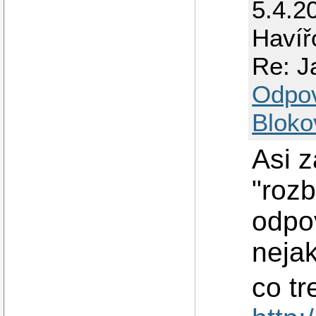
5.4.2
Havíř
Re: J
Odpo
Bloko
Asi 
"rozb
odpov
neja
co tr