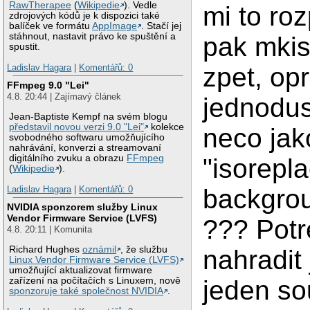
RawTherapee
(
Wikipedie
). Vedle
mi to ro
zdrojových kódů je k dispozici také
balíček ve formátu
AppImage
. Stačí jej
stáhnout, nastavit právo ke spuštění a
pak mkis
spustit.
Ladislav Hagara
|
Komentářů: 0
zpet, op
FFmpeg 9.0 "Lei"
4.8. 20:44 | Zajímavý článek
jednodus
Jean-Baptiste Kempf na svém blogu
představil novou verzi 9.0 "Lei"
kolekce
neco jak
svobodného softwaru umožňujícího
nahrávání, konverzi a streamovaní
digitálního zvuku a obrazu
FFmpeg
"isorepla
(
Wikipedie
).
Ladislav Hagara
|
Komentářů: 0
backgrou
NVIDIA sponzorem služby Linux
Vendor Firmware Service (LVFS)
??? Potr
4.8. 20:11 | Komunita
Richard Hughes
oznámil
, že službu
nahradit
Linux Vendor Firmware Service (LVFS)
umožňující aktualizovat firmware
zařízení na počítačích s Linuxem, nově
jeden so
sponzoruje také společnost NVIDIA
.