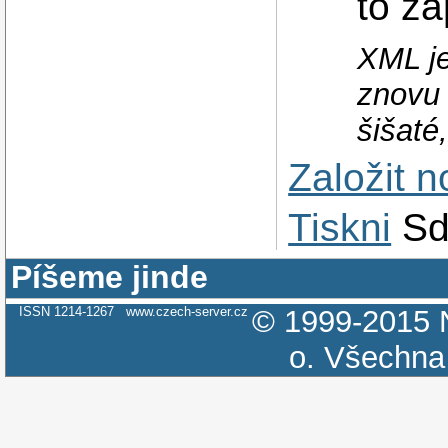
to za
XML je
znovu 
šišaté
Založit 
Tiskni
Sd
Píšeme jinde
ISSN 1214-1267
www.czech-server.cz
© 1999-2015
o.
Všechna 