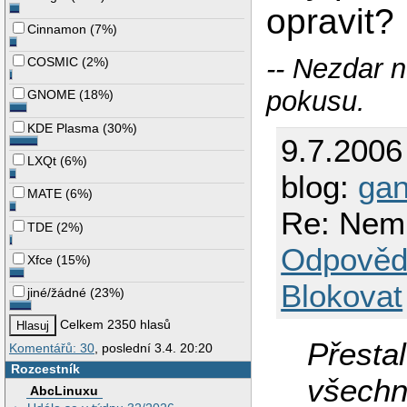
opravit?
Cinnamon
(
7%
)
-- Nezdar 
COSMIC
(
2%
)
pokusu.
GNOME
(
18%
)
KDE Plasma
(
30%
)
9.7.2006
LXQt
(
6%
)
blog:
ga
MATE
(
6%
)
Re: Nemu
TDE
(
2%
)
Odpověd
Xfce
(
15%
)
Blokovat
jiné/žádné
(
23%
)
Celkem 2350 hlasů
Přestal
Komentářů: 30
, poslední 3.4. 20:20
Rozcestník
všechn
AbcLinuxu