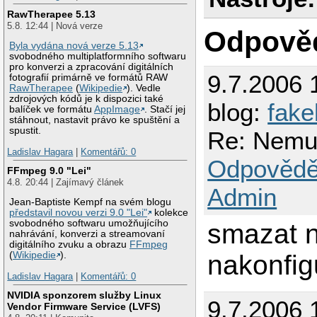
RawTherapee 5.13
5.8. 12:44 | Nová verze
Odpově
Byla vydána nová verze 5.13
svobodného multiplatformního softwaru
pro konverzi a zpracování digitálních
9.7.2006 
fotografií primárně ve formátů RAW
RawTherapee
(
Wikipedie
). Vedle
zdrojových kódů je k dispozici také
blog:
fake
balíček ve formátu
AppImage
. Stačí jej
stáhnout, nastavit právo ke spuštění a
spustit.
Re: Nemuz
Ladislav Hagara
|
Komentářů: 0
Odpovědě
FFmpeg 9.0 "Lei"
4.8. 20:44 | Zajímavý článek
Admin
Jean-Baptiste Kempf na svém blogu
představil novou verzi 9.0 "Lei"
kolekce
svobodného softwaru umožňujícího
smazat n
nahrávání, konverzi a streamovaní
digitálního zvuku a obrazu
FFmpeg
nakonfig
(
Wikipedie
).
Ladislav Hagara
|
Komentářů: 0
NVIDIA sponzorem služby Linux
9.7.2006 
Vendor Firmware Service (LVFS)