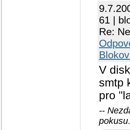
9.7.20
61 | bl
Re: Ne
Odpov
Blokov
V dis
smtp k
pro "l
-- Nezd
pokusu