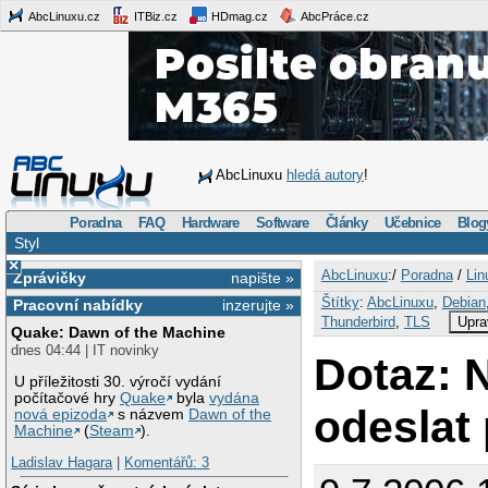
AbcLinuxu.cz
ITBiz.cz
HDmag.cz
AbcPráce.cz
AbcLinuxu
hledá autory
!
Poradna
FAQ
Hardware
Software
Články
Učebnice
Blog
Styl
×
AbcLinuxu
:/
Poradna
/
Lin
Zprávičky
napište »
Štítky
:
AbcLinuxu
,
Debian
Pracovní nabídky
inzerujte »
Thunderbird
,
TLS
Upra
Quake: Dawn of the Machine
dnes 04:44 | IT novinky
Dotaz:
U příležitosti 30. výročí vydání
počítačové hry
Quake
byla
vydána
odeslat 
nová epizoda
s názvem
Dawn of the
Machine
(
Steam
).
Ladislav Hagara
|
Komentářů: 3