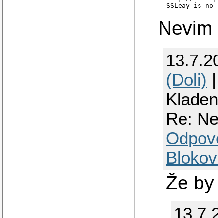
 SSLeay is no 
Nevim 
13.7.2
(Doli)
|
Klade
Re: Ne
Odpov
Blokov
Že by
13.7.