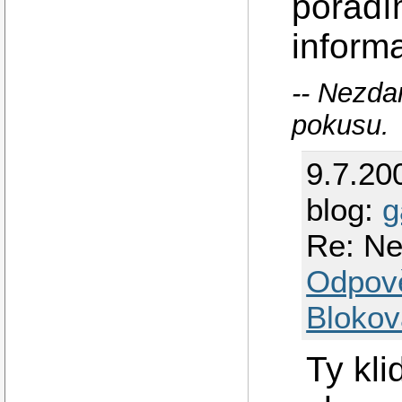
poradí
inform
-- Nezda
pokusu.
9.7.20
blog:
g
Re: Ne
Odpov
Blokov
Ty kl