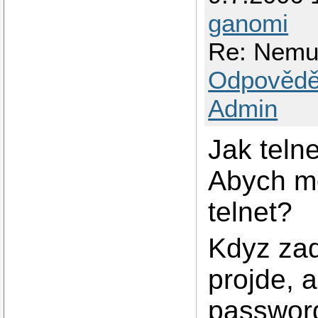
ganomi
Re: Nemuz
Odpovědě
Admin
Jak teln
Abych mo
telnet?
Kdyz z
projde, 
passwor