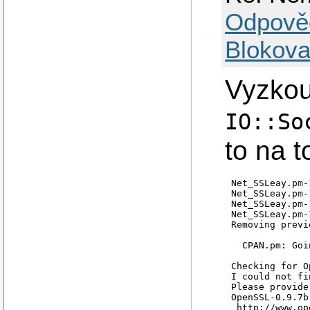
Odpově
Blokova
Vyzkou
IO::So
to na t
Net_SSLeay.pm-
Net_SSLeay.pm-
Net_SSLeay.pm-
Net_SSLeay.pm-
Removing previ
  CPAN.pm: Goi
Checking for O
I could not fi
Please provide
OpenSSL-0.9.7b
 http://www.op