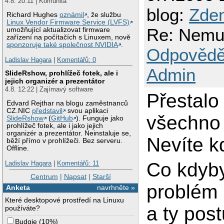
4.8. 20:11 | Komunita
blog:
Zden
Richard Hughes
oznámil
, že službu
Linux Vendor Firmware Service (LVFS)
Re: Nemuz
umožňující aktualizovat firmware
zařízení na počítačích s Linuxem, nově
sponzoruje také společnost NVIDIA
.
Odpovědě
Ladislav Hagara
|
Komentářů: 0
Admin
SlideRshow, prohlížeč fotek, ale i
jejich organizér a prezentátor
4.8. 12:22 | Zajímavý software
Přestalo 
Edvard Rejthar na blogu zaměstnanců
CZ.NIC
představil
svou aplikaci
všechno 
SlideRshow
(
GitHub
). Funguje jako
prohlížeč fotek, ale i jako jejich
organizér a prezentátor. Neinstaluje se,
Nevíte 
běží přímo v prohlížeči. Bez serveru.
Offline.
Co kdyby
Ladislav Hagara
|
Komentářů: 11
Centrum
|
Napsat
|
Starší
problém 
Anketa
navrhněte »
Které desktopové prostředí na Linuxu
a ty pos
používáte?
Budgie
(
10%
)