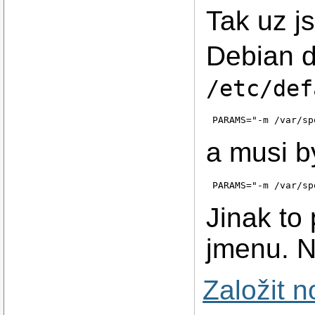
Tak uz j
Debian d
/etc/def
PARAMS="-m /var/sp
a musi b
PARAMS="-m /var/sp
Jinak to 
jmenu. N
Založit 