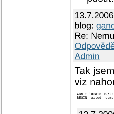
13.7.200
blog:
gan
Re: Nemuz
Odpovědě
Admin
Tak jsem
viz nahor
Can't locate IO/So