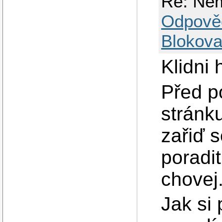
Re: Nem
Odpově
Blokova
Klidni
Před p
stránku
zařiď 
poradit
chovej
Jak si 