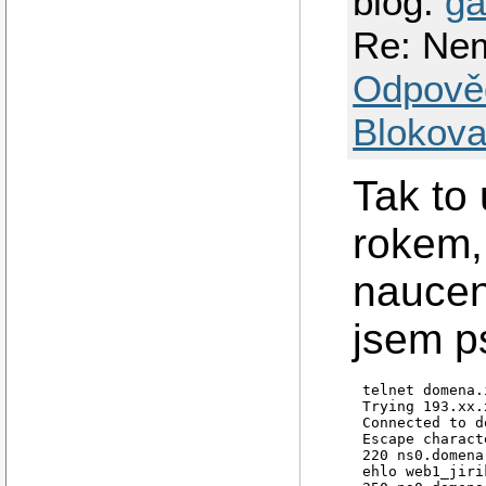
blog:
ga
Re: Nem
Odpově
Blokova
Tak to 
rokem,
naucen
jsem ps
telnet domena.
Trying 193.xx.
Connected to d
Escape charact
220 ns0.domena
ehlo web1_jiri