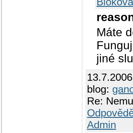
Blokova
reaso
Máte d
Funguj
jiné sl
13.7.200
blog:
gan
Re: Nemuz
Odpovědě
Admin