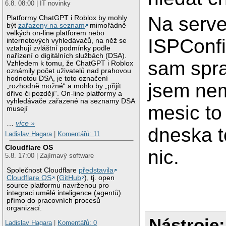
6.8. 08:00 | IT novinky
Na serve
Platformy ChatGPT i Roblox by mohly
být
zařazeny na seznam
mimořádně
velkých on-line platforem nebo
ISPConfi
internetových vyhledávačů, na něž se
vztahují zvláštní podmínky podle
nařízení o digitálních službách (DSA).
sam spra
Vzhledem k tomu, že ChatGPT i Roblox
oznámily počet uživatelů nad prahovou
hodnotou DSA, je toto označení
jsem nem
„rozhodně možné“ a mohlo by „přijít
dříve či později“. On-line platformy a
vyhledávače zařazené na seznamy DSA
mesic to
musejí
…
více »
dneska t
Ladislav Hagara
|
Komentářů: 11
Cloudflare OS
nic.
5.8. 17:00 | Zajímavý software
Společnost Cloudflare
představila
Cloudflare OS
(
GitHub
), tj. open
source platformu navrženou pro
integraci umělé inteligence (agentů)
přímo do pracovních procesů
organizací.
Nástroje:
Ladislav Hagara
|
Komentářů: 0