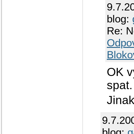
9.7.2
blog:
Re: N
Odpo
Bloko
OK vy
spat
Jina
9.7.20
blog:
g