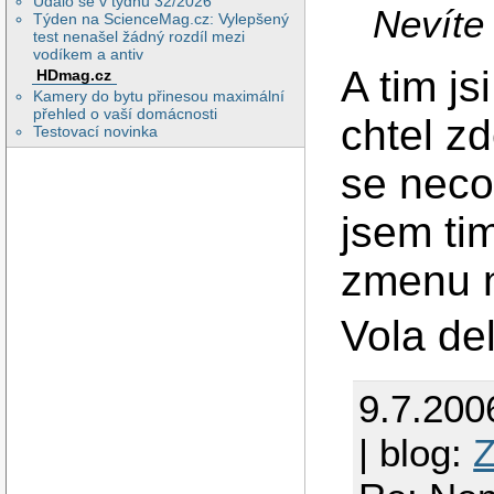
Událo se v týdnu 32/2026
Nevíte
Týden na ScienceMag.cz: Vylepšený
test nenašel žádný rozdíl mezi
vodíkem a antiv
A tim js
HDmag.cz
Kamery do bytu přinesou maximální
přehled o vaší domácnosti
chtel zd
Testovací novinka
se neco
jsem ti
zmenu n
Vola de
9.7.200
| blog:
Z