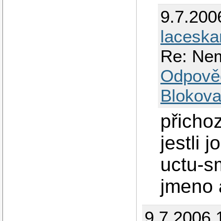
9.7.200
laceska
Re: Nem
Odpově
Blokova
přicho
jestli 
uctu-s
jmeno 
9.7.2006 