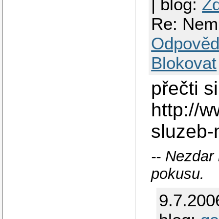
| blog:
Z
Re: Nemu
Odpověd
Blokovat
přečti 
http://
sluzeb-
-- Nezdar
pokusu.
9.7.200