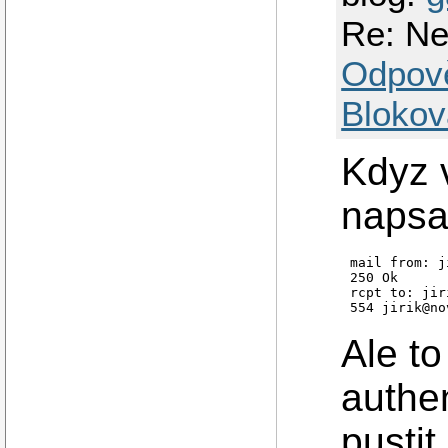
Re: Ne
Odpov
Blokov
Kdyz 
napsat
mail from: j
250 Ok

rcpt to: jir
Ale to
authe
pustit.