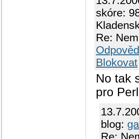
13.7.200
skóre: 98
Kladens
Re: Nemu
Odpověd
Blokovat
No tak 
pro Perl
13.7.20
blog:
ga
Re: Nem