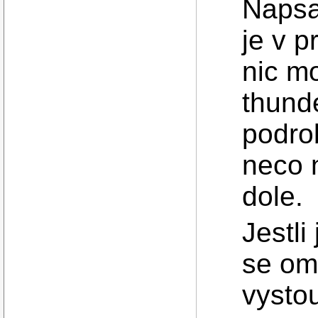
Napsal
je v p
nic mo
thund
podro
neco 
dole.
Jestli
se om
vystou