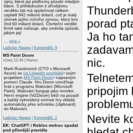
újmy, které její platformy působí mladým
lidem. S přihlédnutím k dřívějšímu
Thunder
verdiktu tak má společnost celkem
zaplatit 942 milionů dolarů, což je malý
zlomek jejího ročního výnosu, který loni
porad pt
činil 60 miliard dolarů. Čtvrteční verdikt
firmě také nařizuje, aby změnila způsob,
Ja ho ta
jakým její
…
více »
zadavam,
Ladislav Hagara
|
Komentářů: 9
MS Paint Doom
nic.
včera 12:44 | Humor
Mark Russinovich (CTO v Microsoft
Azure) se
na LinkedIn pochlubil
svým
Telnetem
projektem
MS Paint Doom
napsaným
pomocí Claude. Hru Doom umožňuje
hrát v programu Malování (Microsoft
pripojim
Paint). Malování funguje jako monitor.
Herní engine (ViZDoom) běží na pozadí
problem
a každý vykreslený snímek hry vkládá
automaticky přes schránku (clipboard)
do Malování.
Nevite 
Ladislav Hagara
|
Komentářů: 2
EK: ChatGPT i Roblox mohou spadat
hledat c
pod přísnější pravidla