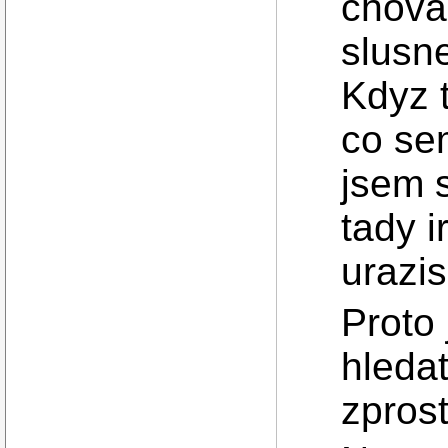
chova
slusn
Kdyz t
co se
jsem s
tady i
urazis
Proto
hleda
zpros