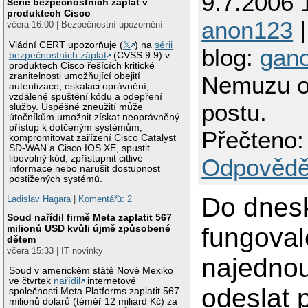
9.7.2006 
Série bezpečnostních záplat v
produktech Cisco
anon123
|
včera 16:00 | Bezpečnostní upozornění
Vládní CERT upozorňuje (
𝕏
) na
sérii
blog:
gan
bezpečnostních záplat
(CVSS 9.9) v
produktech Cisco řešících kritické
zranitelnosti umožňující obejití
Nemuzu o
autentizace, eskalaci oprávnění,
vzdálené spuštění kódu a odepření
postu.
služby. Úspěšné zneužití může
útočníkům umožnit získat neoprávněný
přístup k dotčeným systémům,
Přečteno:
kompromitovat zařízení Cisco Catalyst
SD-WAN a Cisco IOS XE, spustit
libovolný kód, zpřístupnit citlivé
Odpovědě
informace nebo narušit dostupnost
postižených systémů.
Do dnes
Ladislav Hagara
|
Komentářů: 2
Soud nařídil firmě Meta zaplatit 567
milionů USD kvůli újmě způsobené
fungoval
dětem
včera 15:33 | IT novinky
najedno
Soud v americkém státě Nové Mexiko
ve čtvrtek
nařídil
internetové
odeslat 
společnosti Meta Platforms zaplatit 567
milionů dolarů (téměř 12 miliard Kč) za