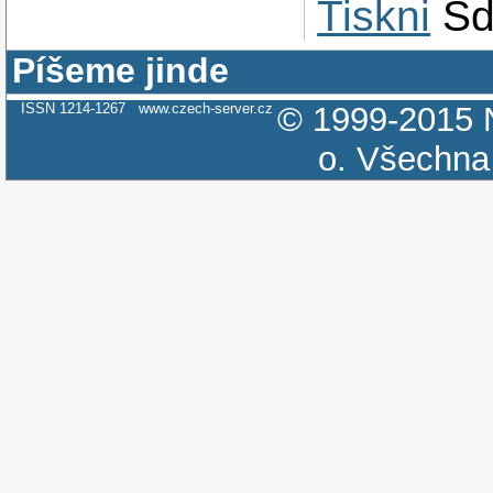
Tiskni
Sd
Píšeme jinde
ISSN 1214-1267
www.czech-server.cz
© 1999-2015
o.
Všechna 