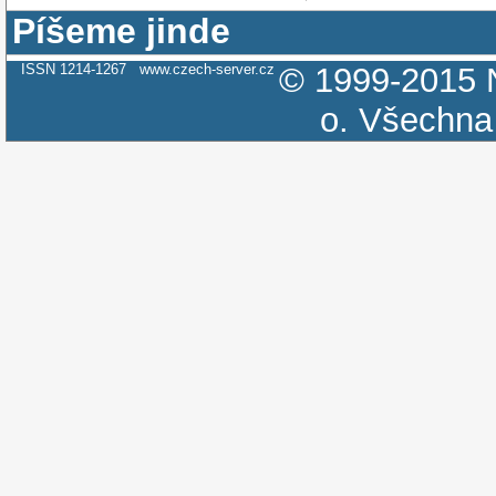
Píšeme jinde
ISSN 1214-1267
www.czech-server.cz
© 1999-2015
o.
Všechna 