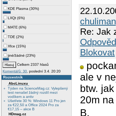
22.10.2
KDE Plasma
(
30%
)
LXQt
(
6%
)
chulima
MATE
(
6%
)
Re: Jak z
TDE
(
2%
)
Odpověd
Xfce
(
15%
)
Blokovat
jiné/žádné
(
23%
)
pockam
Celkem 2337 hlasů
Komentářů: 30
, poslední 3.4. 20:20
ale v n
Rozcestník
AbcLinuxu
btw. ja
Týden na ScienceMag.cz: Vylepšený
test nenašel žádný rozdíl mezi
20m na 
vodíkem a antiv
Ušetřete 30 %: Windows 11 Pro jen
za €22,50 a Office 2024 Pro za
€17,15 – akce B
B.
HDmag.cz