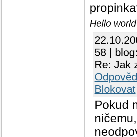
propinka
Hello worl
22.10.2
58 | blog
Re: Jak z
Odpověd
Blokovat
Pokud m
ničemu,
neodpov