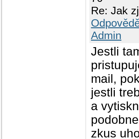
Re: Jak zj
Odpovědě
Admin
Jestli ta
pristupu
mail, po
jestli t
a vytisk
podobneh
zkus uho