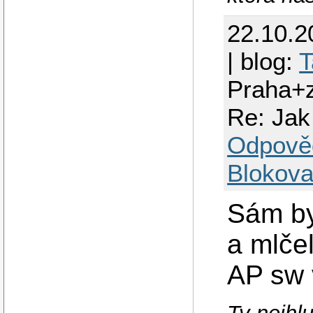
22.10.2
| blog:
T
Praha+
Re: Jak 
Odpově
Blokova
Sám by
a mlčel
AP sw 