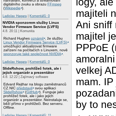
logy, ale
nahrávání, konverzi a streamovaní
digitálního zvuku a obrazu
FFmpeg
(
Wikipedie
).
majiteli
Ladislav Hagara
|
Komentářů: 0
Ani snif
NVIDIA sponzorem služby Linux
Vendor Firmware Service (LVFS)
4.8. 20:11 | Komunita
majitel j
Richard Hughes
oznámil
, že službu
Linux Vendor Firmware Service (LVFS)
PPPoE (n
umožňující aktualizovat firmware
zařízení na počítačích s Linuxem, nově
sponzoruje také společnost NVIDIA
.
amoraln
Ladislav Hagara
|
Komentářů: 0
velkej A
SlideRshow, prohlížeč fotek, ale i
jejich organizér a prezentátor
4.8. 12:22 | Zajímavý software
mam. IP 
Edvard Rejthar na blogu zaměstnanců
CZ.NIC
představil
svou aplikaci
pozadani
SlideRshow
(
GitHub
). Funguje jako
prohlížeč fotek, ale i jako jejich
organizér a prezentátor. Neinstaluje se,
by to nes
běží přímo v prohlížeči. Bez serveru.
Offline.
Ladislav Hagara
|
Komentářů: 11