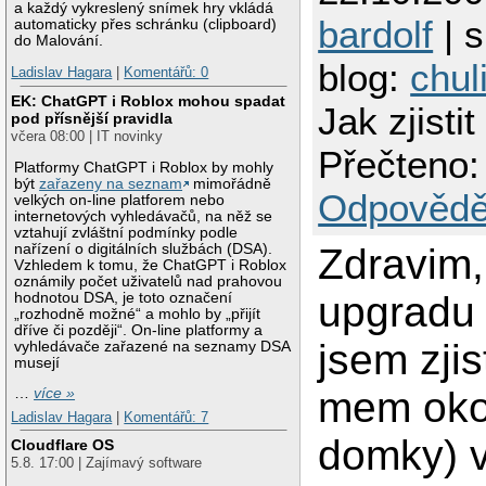
a každý vykreslený snímek hry vkládá
bardolf
| s
automaticky přes schránku (clipboard)
do Malování.
blog:
chu
Ladislav Hagara
|
Komentářů: 0
EK: ChatGPT i Roblox mohou spadat
Jak zjisti
pod přísnější pravidla
včera 08:00 | IT novinky
Přečteno:
Platformy ChatGPT i Roblox by mohly
být
zařazeny na seznam
mimořádně
Odpovědě
velkých on-line platforem nebo
internetových vyhledávačů, na něž se
vztahují zvláštní podmínky podle
nařízení o digitálních službách (DSA).
Zdravim,
Vzhledem k tomu, že ChatGPT i Roblox
oznámily počet uživatelů nad prahovou
upgradu 
hodnotou DSA, je toto označení
„rozhodně možné“ a mohlo by „přijít
dříve či později“. On-line platformy a
jsem zjis
vyhledávače zařazené na seznamy DSA
musejí
mem okol
…
více »
Ladislav Hagara
|
Komentářů: 7
domky) v
Cloudflare OS
5.8. 17:00 | Zajímavý software