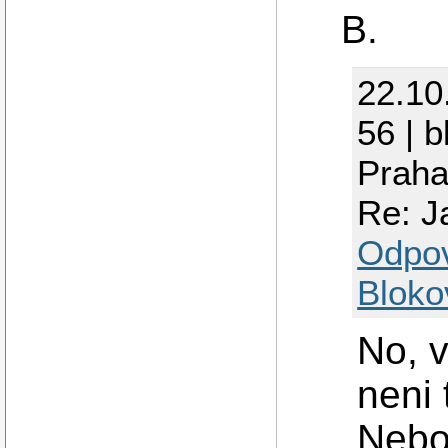
B.
22.10
56 | b
Praha
Re: Ja
Odpo
Bloko
No, v
neni 
Nebo