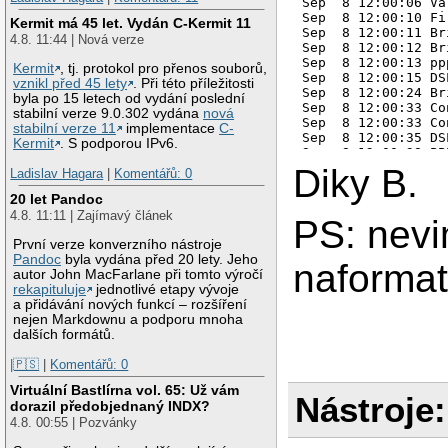
Sep  8 12:00:06 Va
Sep  8 12:00:10 Fi
Kermit má 45 let. Vydán C-Kermit 11
Sep  8 12:00:11 Br
4.8. 11:44 | Nová verze
Sep  8 12:00:12 Br
Sep  8 12:00:13 pp
Kermit
, tj. protokol pro přenos souborů,
Sep  8 12:00:15 DS
vznikl před 45 lety
. Při této příležitosti
Sep  8 12:00:24 Br
byla po 15 letech od vydání poslední
Sep  8 12:00:33 Co
stabilní verze 9.0.302 vydána
nová
Sep  8 12:00:33 Co
stabilní verze 11
implementace
C-
Sep  8 12:00:35 DS
Kermit
. S podporou IPv6.
Sep  8 12:00:38 PP
Sep  8 12:00:38 PP
Diky B.
Ladislav Hagara
|
Komentářů: 0
Sep  8 12:00:38 PP
Sep  8 12:00:38 WA
20 let Pandoc
Sep  8 12:00:38 WA
4.8. 11:11 | Zajímavý článek
PS: nevi
Sep  8 12:00:38 pr
Sep  8 12:00:38 se
První verze konverzního nástroje
Sep 13 20:06:38 Se
Pandoc
byla vydána před 20 lety. Jeho
naforma
autor John MacFarlane při tomto výročí
rekapituluje
jednotlivé etapy vývoje
a přidávání nových funkcí – rozšíření
nejen Markdownu a podporu mnoha
dalších formátů.
|🇵🇸
|
Komentářů: 0
Virtuální Bastlírna vol. 65: Už vám
Nástroje:
dorazil předobjednaný INDX?
4.8. 00:55 | Pozvánky