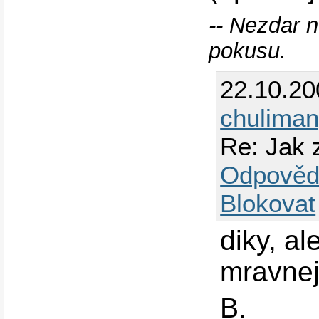
-- Nezdar 
pokusu.
22.10.2
chulima
Re: Jak z
Odpověd
Blokovat
diky, a
mravneji
B.