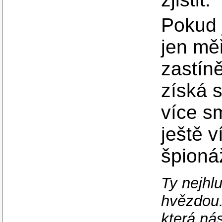
Pokud 
jen mě
zastín
získá s
více s
ještě v
špioná
Ty nejhlu
hvězdou.
která ná