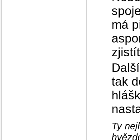
spoj
má př
aspoň
zjist
Další
tak d
hlášk
nasta
Ty nej
hvězdo