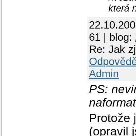
která 
22.10.20
61 | blog:
Re: Jak zj
Odpovědě
Admin
PS: nevi
naforma
Protože 
(opravil j