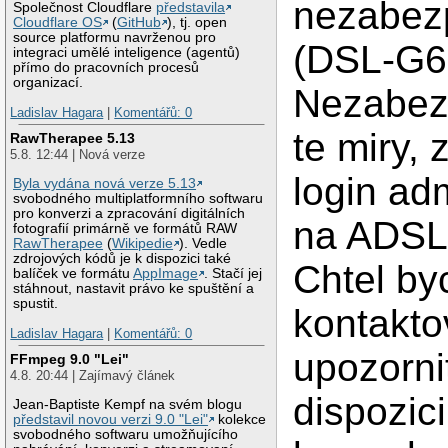
nezabez
Společnost Cloudflare
představila
Cloudflare OS
(
GitHub
), tj. open
source platformu navrženou pro
(DSL-G6
integraci umělé inteligence (agentů)
přímo do pracovních procesů
organizací.
Nezabez
Ladislav Hagara
|
Komentářů: 0
te miry, 
RawTherapee 5.13
5.8. 12:44 | Nová verze
login ad
Byla vydána nová verze 5.13
svobodného multiplatformního softwaru
pro konverzi a zpracování digitálních
na ADSL 
fotografií primárně ve formátů RAW
RawTherapee
(
Wikipedie
). Vedle
zdrojových kódů je k dispozici také
Chtel by
balíček ve formátu
AppImage
. Stačí jej
stáhnout, nastavit právo ke spuštění a
spustit.
kontakto
Ladislav Hagara
|
Komentářů: 0
upozorni
FFmpeg 9.0 "Lei"
4.8. 20:44 | Zajímavý článek
dispozic
Jean-Baptiste Kempf na svém blogu
představil novou verzi 9.0 "Lei"
kolekce
svobodného softwaru umožňujícího