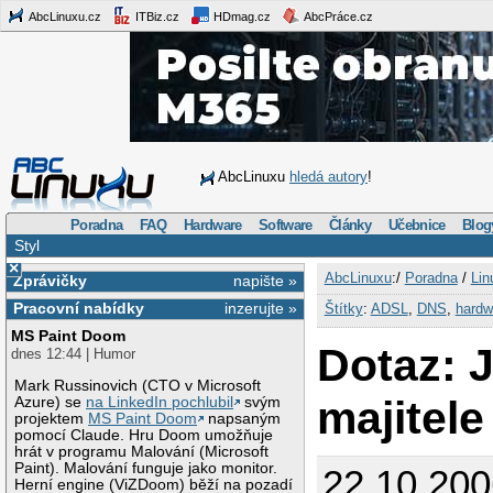
AbcLinuxu.cz
ITBiz.cz
HDmag.cz
AbcPráce.cz
AbcLinuxu
hledá autory
!
Poradna
FAQ
Hardware
Software
Články
Učebnice
Blog
Styl
×
AbcLinuxu
:/
Poradna
/
Lin
Zprávičky
napište »
Pracovní nabídky
inzerujte »
Štítky
:
ADSL
,
DNS
,
hardw
MS Paint Doom
Dotaz: J
dnes 12:44 | Humor
Mark Russinovich (CTO v Microsoft
majitel
Azure) se
na LinkedIn pochlubil
svým
projektem
MS Paint Doom
napsaným
pomocí Claude. Hru Doom umožňuje
hrát v programu Malování (Microsoft
Paint). Malování funguje jako monitor.
22.10.200
Herní engine (ViZDoom) běží na pozadí