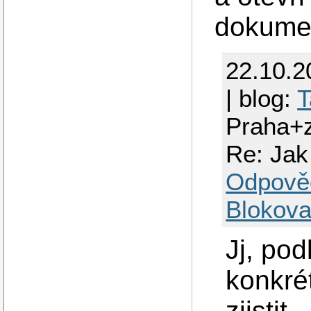
dokume
22.10.2
| blog:
T
Praha+
Re: Jak 
Odpově
Blokova
Jj, po
konkrét
zjistit.