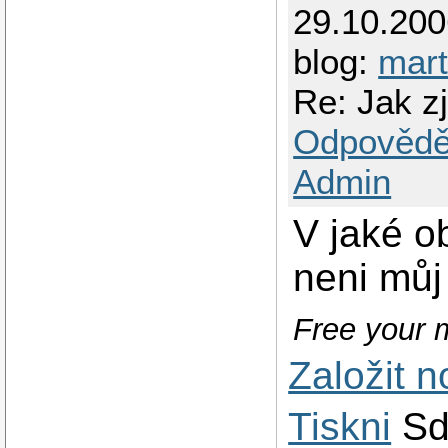
29.10.20
blog:
mart
Re: Jak zj
Odpovědě
Admin
V jaké o
neni můj
Free your m
Založit 
Tiskni
Sd