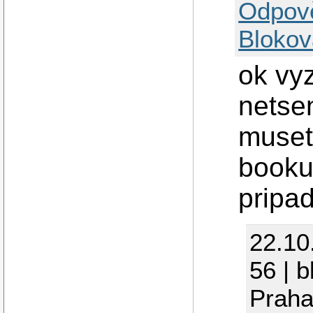
Odpov
Blokov
ok vy
netse
muset
booku
pripa
22.10
56 | b
Praha