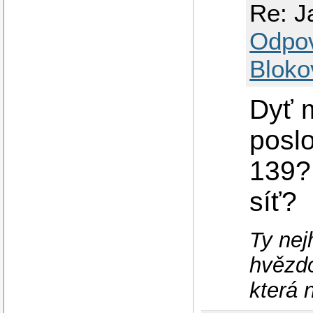
Re: Ja
Odpo
Bloko
Dyť 
posl
139?
síť?
Ty nej
hvězdo
která 