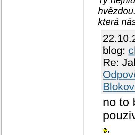
Ty nejhlu
hvězdou.
která ná
22.10.
blog:
c
Re: Jak
Odpov
Blokov
no to 
pouzi
.