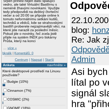
Srpen přinesl nejen další spalující
Odpově
vedro, ale také Virtuální Bastlírnu s
neméně žhavými novinkami. Využijte
tedy předpovědi na deštivý čtvrteční
večer a od 20:00 se připojte online k
22.10.20
tomuto neformálnímu setkání kutilů,
techniků a vědců, kde se strahovskými
bastlíři proberete nejzajímavější věci, na
blog:
honz
které jste narazili za poslední měsíc.
Pokud jde o novinky, řeč zcela jistě
Re: Jak zj
přijde na systém INDX pro tiskárny
Průša, který na konci
Odpovědě
…
více »
bkralik
|
Komentářů: 0
Admin
Centrum
|
Napsat
|
Starší
Anketa
navrhněte »
Asi bych
Které desktopové prostředí na Linuxu
používáte?
lítal po 
Budgie
(
10%
)
signál sl
Cinnamon
(
7%
)
COSMIC
(
2%
)
hra "přih
GNOME
(
18%
)