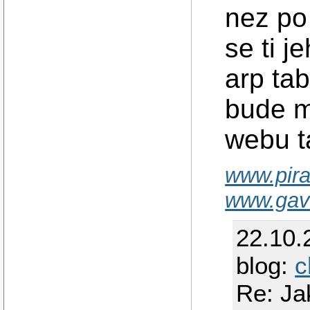
nez po
se ti j
arp ta
bude m
webu ta
www.pira
www.gav
22.10.
blog:
c
Re: Jak