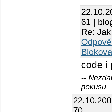
22.10.2
61 | blo
Re: Jak 
Odpově
Blokova
code i
-- Nezda
pokusu.
22.10.20
70