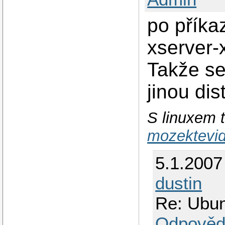
po příka
xserver-
Takže se
jinou dis
S linuxem 
mozektevid
5.1.2007
dustin
Re: Ubun
Odpověd