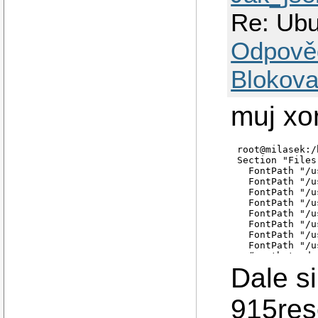
Re: Ubu
Odpově
Blokova
muj xo
root@milasek:/
Section "Files"
  FontPath "/u
  FontPath "/u
  FontPath "/u
  FontPath "/u
  FontPath "/u
  FontPath "/u
  FontPath "/u
  FontPath "/u
  # path to de
  FontPath "/v
Dale si
EndSection

Section "Module
915reso
  Load "i2c"
