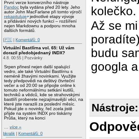
První verze konverzního nástroje
kolečko.
Pandoc
byla vydána před 20 lety. Jeho
autor John MacFarlane při tomto výročí
rekapituluje
jednotlivé etapy vývoje
a přidávání nových funkcí – rozšíření
Až se mi
nejen Markdownu a podporu mnoha
dalších formátů.
poradíte)
|🇵🇸
|
Komentářů: 0
Virtuální Bastlírna vol. 65: Už vám
budu sam
dorazil předobjednaný INDX?
4.8. 00:55 | Pozvánky
googla a
Srpen přinesl nejen další spalující
vedro, ale také Virtuální Bastlírnu s
neméně žhavými novinkami. Využijte
tedy předpovědi na deštivý čtvrteční
večer a od 20:00 se připojte online k
tomuto neformálnímu setkání kutilů,
techniků a vědců, kde se strahovskými
bastlíři proberete nejzajímavější věci, na
Nástroje:
které jste narazili za poslední měsíc.
Pokud jde o novinky, řeč zcela jistě
přijde na systém INDX pro tiskárny
Průša, který na konci
Odpově
…
více »
bkralik
|
Komentářů: 0