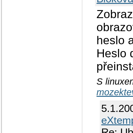
Zobraz
obrazo
heslo 
Heslo 
přeinst
S linuxe
mozektev
5.1.20
eXtem
Re: Ub