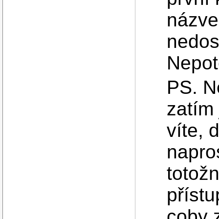
názv
nedost
Nepotě
PS. N
zatím 
víte, 
napro
totožn
příst
coby z