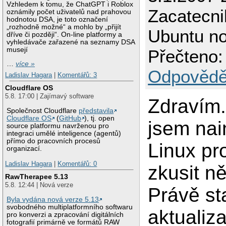
Vzhledem k tomu, že ChatGPT i Roblox
Zacatecni
oznámily počet uživatelů nad prahovou
hodnotou DSA, je toto označení
„rozhodně možné“ a mohlo by „přijít
Ubuntu n
dříve či později“. On-line platformy a
vyhledávače zařazené na seznamy DSA
musejí
Přečteno:
…
více »
Odpovědě
Ladislav Hagara
|
Komentářů: 3
Cloudflare OS
5.8. 17:00 | Zajímavý software
Zdravím
Společnost Cloudflare
představila
Cloudflare OS
(
GitHub
), tj. open
jsem nai
source platformu navrženou pro
integraci umělé inteligence (agentů)
přímo do pracovních procesů
Linux pr
organizací.
Ladislav Hagara
|
Komentářů: 0
zkusit n
RawTherapee 5.13
5.8. 12:44 | Nová verze
Právě st
Byla vydána nová verze 5.13
svobodného multiplatformního softwaru
aktualiz
pro konverzi a zpracování digitálních
fotografií primárně ve formátů RAW