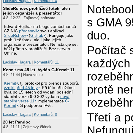
Ladislav Hagara
|
Komentářů: 0
Noteboo
SlideRshow, prohlížeč fotek, ale i
jejich organizér a prezentátor
4.8. 12:22 | Zajímavý software
s GMA 9
Edvard Rejthar na blogu zaměstnanců
CZ.NIC
představil
svou aplikaci
duo.
SlideRshow
(
GitHub
). Funguje jako
prohlížeč fotek, ale i jako jejich
organizér a prezentátor. Neinstaluje se,
Počítač 
běží přímo v prohlížeči. Bez serveru.
Offline.
každých 
Ladislav Hagara
|
Komentářů: 11
Kermit má 45 let. Vydán C-Kermit 11
rozeběhn
4.8. 11:44 | Nová verze
Kermit
, tj. protokol pro přenos souborů,
protě ne
vznikl před 45 lety
. Při této příležitosti
byla po 15 letech od vydání poslední
stabilní verze 9.0.302 vydána
nová
rozeběh
stabilní verze 11
implementace
C-
Kermit
. S podporou IPv6.
Třetí a 
Ladislav Hagara
|
Komentářů: 0
20 let Pandoc
Nefunguj
4.8. 11:11 | Zajímavý článek