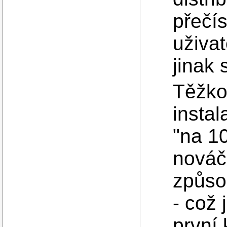
přečí
uživat
jinak
Těžko 
insta
"na 1
nováč
způso
- což
první