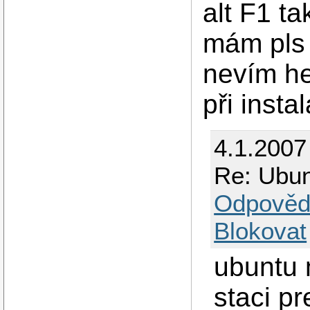
alt F1 t
mám pls 
nevím he
při insta
4.1.2007
Re: Ubun
Odpověd
Blokovat
ubuntu 
staci p