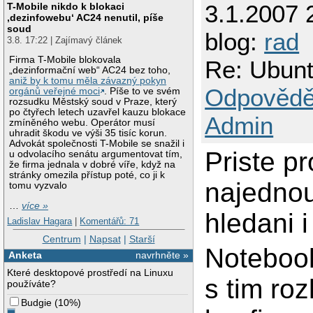
3.1.2007 
T-Mobile nikdo k blokaci
‚dezinfowebu‘ AC24 nenutil, píše
soud
blog:
rad
3.8. 17:22 | Zajímavý článek
Firma T-Mobile blokovala
Re: Ubun
„dezinformační web“ AC24 bez toho,
aniž by k tomu měla závazný pokyn
Odpovědě
orgánů veřejné moci
. Píše to ve svém
rozsudku Městský soud v Praze, který
po čtyřech letech uzavřel kauzu blokace
Admin
zmíněného webu. Operátor musí
uhradit škodu ve výši 35 tisíc korun.
Advokát společnosti T-Mobile se snažil i
Priste p
u odvolacího senátu argumentovat tím,
že firma jednala v dobré víře, když na
stránky omezila přístup poté, co ji k
najednou
tomu vyzvalo
…
více »
hledani i
Ladislav Hagara
|
Komentářů: 71
Centrum
|
Napsat
|
Starší
Noteboo
Anketa
navrhněte »
Které desktopové prostředí na Linuxu
s tim ro
používáte?
Budgie
(
10%
)