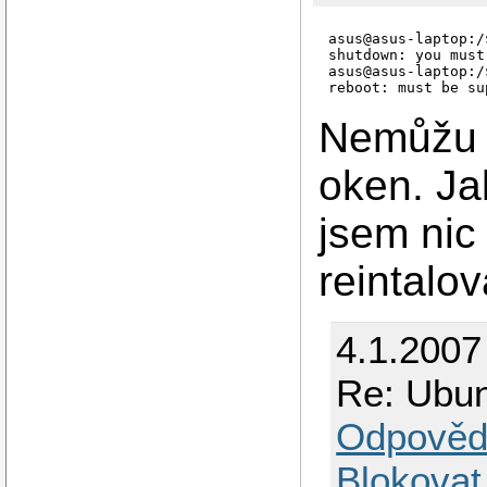
asus@asus-laptop:/
shutdown: you must
asus@asus-laptop:/
Nemůžu n
oken. Ja
jsem nic
reintalo
4.1.2007
Re: Ubun
Odpověd
Blokovat