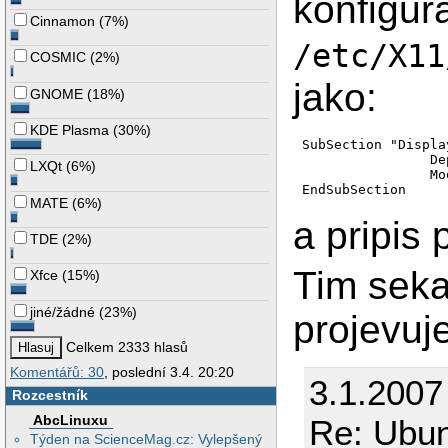
konfigur
Cinnamon
(
7%
)
/etc/X11
COSMIC
(
2%
)
jako:
GNOME
(
18%
)
KDE Plasma
(
30%
)
SubSection "Display
                De
LXQt
(
6%
)
                Mo
MATE
(
6%
)
a pripis
TDE
(
2%
)
Tim seka
Xfce
(
15%
)
jiné/žádné
(
23%
)
projevuj
Celkem 2333 hlasů
Komentářů: 30
, poslední 3.4. 20:20
3.1.2007
Rozcestník
AbcLinuxu
Re: Ubun
Týden na ScienceMag.cz: Vylepšený