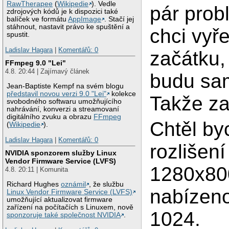
RawTherapee
(
Wikipedie
). Vedle
pár prob
zdrojových kódů je k dispozici také
balíček ve formátu
AppImage
. Stačí jej
stáhnout, nastavit právo ke spuštění a
chci vyře
spustit.
Ladislav Hagara
|
Komentářů: 0
začátku,
FFmpeg 9.0 "Lei"
4.8. 20:44 | Zajímavý článek
budu sam
Jean-Baptiste Kempf na svém blogu
představil novou verzi 9.0 "Lei"
kolekce
Takže za
svobodného softwaru umožňujícího
nahrávání, konverzi a streamovaní
digitálního zvuku a obrazu
FFmpeg
Chtěl by
(
Wikipedie
).
Ladislav Hagara
|
Komentářů: 0
rozlišení
NVIDIA sponzorem služby Linux
Vendor Firmware Service (LVFS)
1280x800
4.8. 20:11 | Komunita
Richard Hughes
oznámil
, že službu
nabízen
Linux Vendor Firmware Service (LVFS)
umožňující aktualizovat firmware
zařízení na počítačích s Linuxem, nově
1024.
sponzoruje také společnost NVIDIA
.