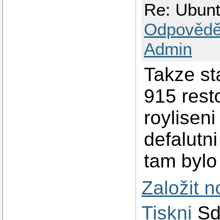
Re: Ubun
Odpovědě
Admin
Takze st
915 rest
roylisen
defalutni
tam bylo
Založit 
Tiskni
Sd