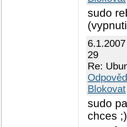
sudo re
(vypnut
6.1.2007
29
Re: Ubun
Odpověd
Blokovat
sudo pa
chces ;