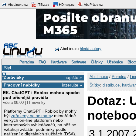
AbcLinuxu.cz
ITBiz.cz
HDmag.cz
AbcPráce.cz
AbcLinuxu
hledá autory
!
Poradna
FAQ
Hardware
Software
Články
Učebnice
Blog
Styl
×
AbcLinuxu
:/
Poradna
/
Lin
Zprávičky
napište »
Pracovní nabídky
inzerujte »
Štítky
:
distribuce
,
hardwar
EK: ChatGPT i Roblox mohou spadat
Dotaz: 
pod přísnější pravidla
včera 08:00 | IT novinky
notebo
Platformy ChatGPT i Roblox by mohly
být
zařazeny na seznam
mimořádně
velkých on-line platforem nebo
internetových vyhledávačů, na něž se
vztahují zvláštní podmínky podle
3.1.2007 
nařízení o digitálních službách (DSA).