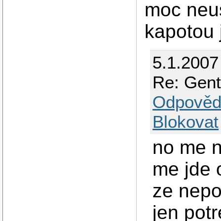
moc neus
kapotou 
5.1.2007
Re: Gent
Odpověd
Blokovat
no me n
me jde 
ze nepo
jen pot