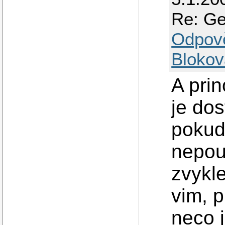
Re: Ge
Odpov
Blokov
A pri
je dos
pokud 
nepou
zvykl
vim, p
neco j