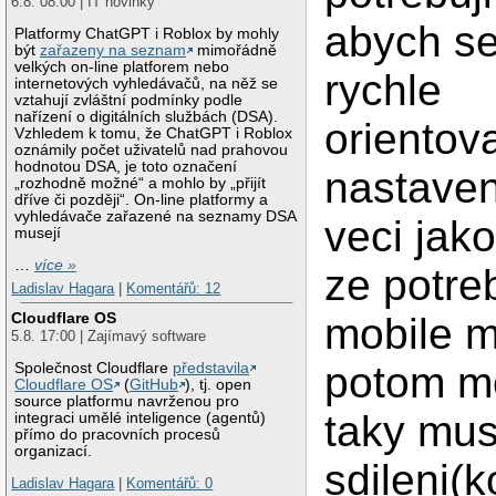
6.8. 08:00 | IT novinky
abych se
Platformy ChatGPT i Roblox by mohly
být
zařazeny na seznam
mimořádně
velkých on-line platforem nebo
rychle
internetových vyhledávačů, na něž se
vztahují zvláštní podmínky podle
nařízení o digitálních službách (DSA).
orientov
Vzhledem k tomu, že ChatGPT i Roblox
oznámily počet uživatelů nad prahovou
hodnotou DSA, je toto označení
nastaven
„rozhodně možné“ a mohlo by „přijít
dříve či později“. On-line platformy a
vyhledávače zařazené na seznamy DSA
veci jako
musejí
…
více »
ze potreb
Ladislav Hagara
|
Komentářů: 12
Cloudflare OS
mobile 
5.8. 17:00 | Zajímavý software
potom mo
Společnost Cloudflare
představila
Cloudflare OS
(
GitHub
), tj. open
source platformu navrženou pro
taky mus
integraci umělé inteligence (agentů)
přímo do pracovních procesů
organizací.
sdileni(k
Ladislav Hagara
|
Komentářů: 0