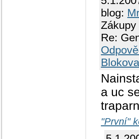
5.1.200
blog:
Mr
Zákupy 
Re: Gen
Odpově
Blokova
Nainst
a uc se
trapar
"První" k
5.1.20