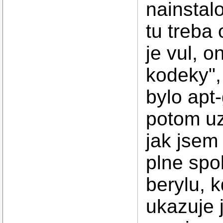
nainstalo
tu treba 
je vul, o
kodeky", 
bylo apt
potom uz
jak jsem
plne spo
berylu, k
ukazuje 