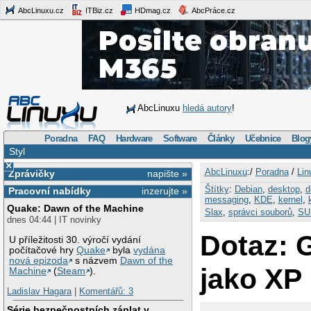
AbcLinuxu.cz
ITBiz.cz
HDmag.cz
AbcPráce.cz
AbcLinuxu
hledá autory
!
Poradna
FAQ
Hardware
Software
Články
Učebnice
Blog
Styl
×
AbcLinuxu
:/
Poradna
/
Lin
Zprávičky
napište »
Štítky
:
Debian
,
desktop
,
d
Pracovní nabídky
inzerujte »
messaging
,
KDE
,
kernel
,
Quake: Dawn of the Machine
Slax
,
správci souborů
,
SU
dnes 04:44 | IT novinky
Dotaz: 
U příležitosti 30. výročí vydání
počítačové hry
Quake
byla
vydána
nová epizoda
s názvem
Dawn of the
jako XP
Machine
(
Steam
).
Ladislav Hagara
|
Komentářů: 3
Série bezpečnostních záplat v