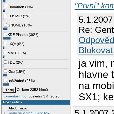
"První" kom
Cinnamon
(
7%
)
COSMIC
(
2%
)
5.1.2007
GNOME
(
18%
)
Re: Gent
KDE Plasma
(
30%
)
Odpověd
LXQt
(
6%
)
Blokovat
MATE
(
6%
)
ja vim, 
TDE
(
2%
)
hlavne 
Xfce
(
15%
)
jiné/žádné
(
23%
)
na mobi
Celkem 2352 hlasů
SX1; ke
Komentářů: 30
, poslední 3.4. 20:20
Rozcestník
AbcLinuxu
5.1.2007 
Událo se v týdnu 32/2026