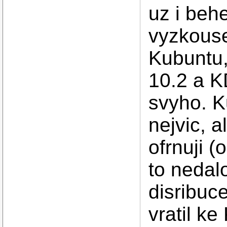
uz i beh
vyzkous
Kubuntu
10.2 a K
svyho. K
nejvic, a
ofrnuji (
to nedal
disribuc
vratil k