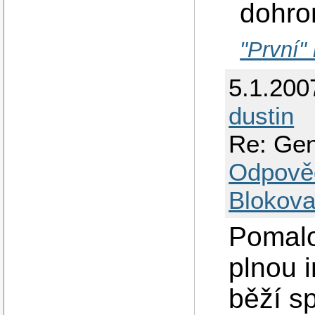
dohro
"První"
5.1.200
dustin
Re: Gen
Odpově
Blokova
Pomalo
plnou 
běží s