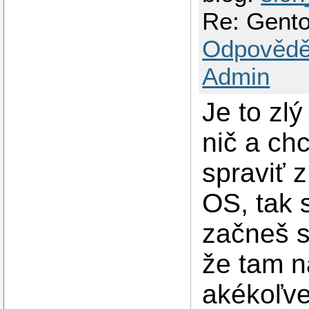
Re: Gento
Odpovědě
Admin
Je to zl
nič a ch
spraviť 
OS, tak 
začneš s
že tam n
akékoľvek