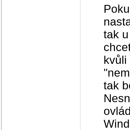
Poku
nast
tak u
chce
kvůl
"nem
tak b
Nesn
ovlád
Wind