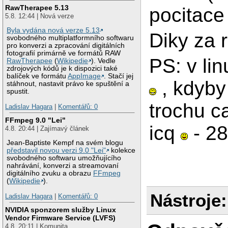
RawTherapee 5.13
pocitace v
5.8. 12:44 | Nová verze
Byla vydána nová verze 5.13
Diky za 
svobodného multiplatformního softwaru
pro konverzi a zpracování digitálních
fotografií primárně ve formátů RAW
PS: v li
RawTherapee
(
Wikipedie
). Vedle
zdrojových kódů je k dispozici také
balíček ve formátu
AppImage
. Stačí jej
, kdyby
stáhnout, nastavit právo ke spuštění a
spustit.
trochu c
Ladislav Hagara
|
Komentářů: 0
FFmpeg 9.0 "Lei"
icq
- 2
4.8. 20:44 | Zajímavý článek
Jean-Baptiste Kempf na svém blogu
představil novou verzi 9.0 "Lei"
kolekce
svobodného softwaru umožňujícího
nahrávání, konverzi a streamovaní
digitálního zvuku a obrazu
FFmpeg
(
Wikipedie
).
Nástroje:
Ladislav Hagara
|
Komentářů: 0
NVIDIA sponzorem služby Linux
Vendor Firmware Service (LVFS)
4.8. 20:11 | Komunita