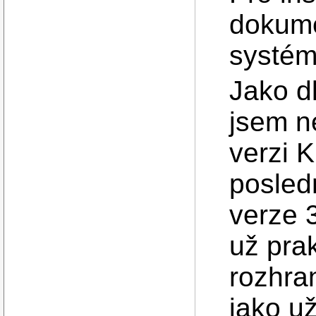
dokume
systém
Jako d
jsem n
verzi 
posled
verze 
už prak
rozhran
jako u