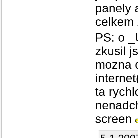
panely 
celkem z
PS: o _
zkusil 
mozna d
internet
ta rych
nenadch
screen