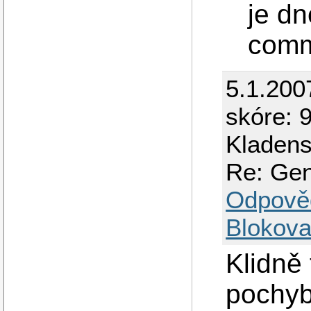
je d
comm
5.1.200
skóre: 9
Kladen
Re: Gen
Odpově
Blokova
Klidně 
pochyb