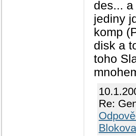
des... 
jediny 
komp (
disk a t
toho Sl
mnohem 
10.1.20
Re: Gen
Odpově
Blokova