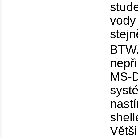
stud
vody 
stejn
BTW.
nepři
MS-D
systé
nastí
shell
Větši