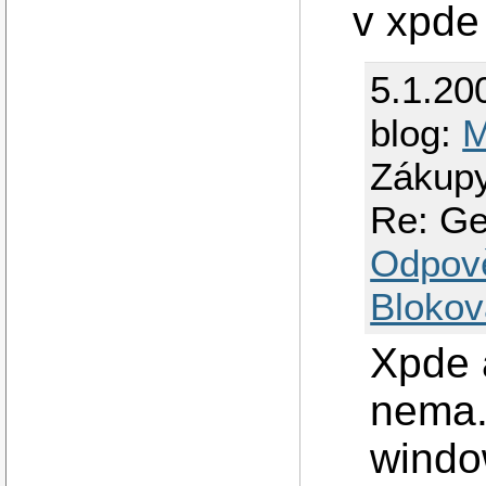
v xpde
5.1.20
blog:
M
Zákupy
Re: Ge
Odpov
Blokov
Xpde 
nema.
windo