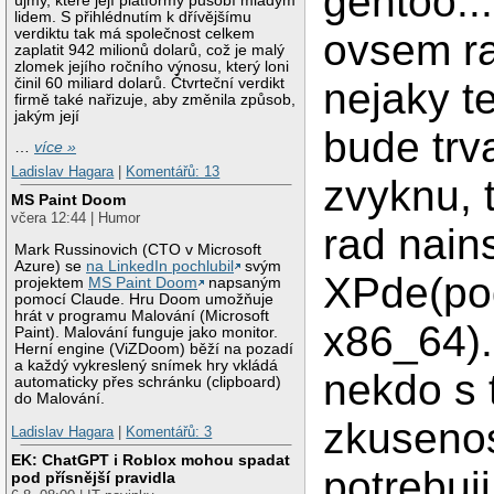
gentoo...
újmy, které její platformy působí mladým
lidem. S přihlédnutím k dřívějšímu
verdiktu tak má společnost celkem
ovsem ra
zaplatit 942 milionů dolarů, což je malý
zlomek jejího ročního výnosu, který loni
činil 60 miliard dolarů. Čtvrteční verdikt
nejaky t
firmě také nařizuje, aby změnila způsob,
jakým její
bude trva
…
více »
Ladislav Hagara
|
Komentářů: 13
zvyknu, 
MS Paint Doom
včera 12:44 | Humor
rad nain
Mark Russinovich (CTO v Microsoft
Azure) se
na LinkedIn pochlubil
svým
XPde(po
projektem
MS Paint Doom
napsaným
pomocí Claude. Hru Doom umožňuje
hrát v programu Malování (Microsoft
x86_64).
Paint). Malování funguje jako monitor.
Herní engine (ViZDoom) běží na pozadí
a každý vykreslený snímek hry vkládá
nekdo s 
automaticky přes schránku (clipboard)
do Malování.
zkusenos
Ladislav Hagara
|
Komentářů: 3
EK: ChatGPT i Roblox mohou spadat
potrebuj
pod přísnější pravidla