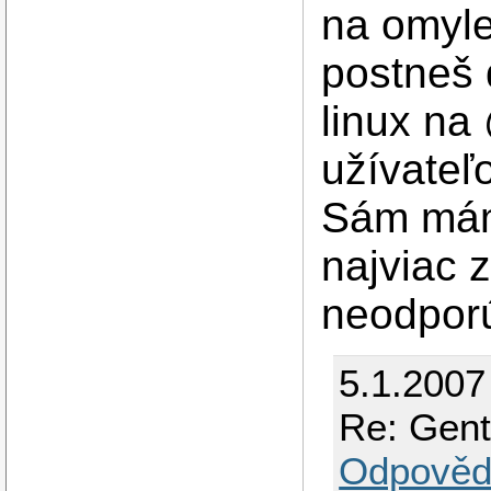
na omyle
postneš 
linux na
užívateľ
Sám mám 
najviac z
neodporú
5.1.2007
Re: Gent
Odpověd