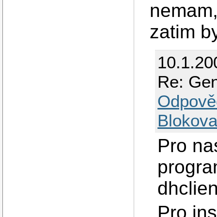
nemam, 
zatim b
10.1.20
Re: Gen
Odpově
Blokova
Pro nas
progra
dhclie
Pro ins