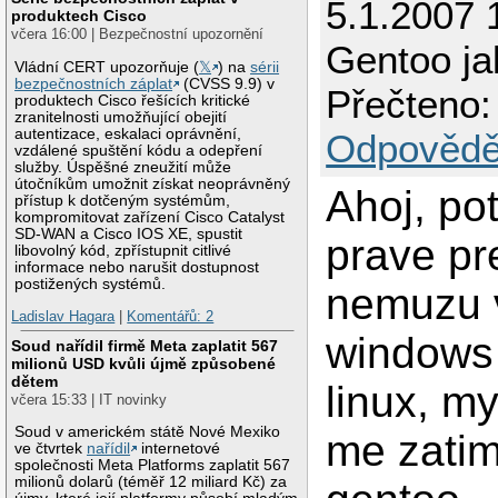
5.1.2007 
produktech Cisco
včera 16:00 | Bezpečnostní upozornění
Gentoo j
Vládní CERT upozorňuje (
𝕏
) na
sérii
bezpečnostních záplat
(CVSS 9.9) v
Přečteno:
produktech Cisco řešících kritické
zranitelnosti umožňující obejití
autentizace, eskalaci oprávnění,
Odpovědě
vzdálené spuštění kódu a odepření
služby. Úspěšné zneužití může
útočníkům umožnit získat neoprávněný
Ahoj, po
přístup k dotčeným systémům,
kompromitovat zařízení Cisco Catalyst
SD-WAN a Cisco IOS XE, spustit
prave pre
libovolný kód, zpřístupnit citlivé
informace nebo narušit dostupnost
postižených systémů.
nemuzu 
Ladislav Hagara
|
Komentářů: 2
windows
Soud nařídil firmě Meta zaplatit 567
milionů USD kvůli újmě způsobené
dětem
linux, m
včera 15:33 | IT novinky
Soud v americkém státě Nové Mexiko
me zatim 
ve čtvrtek
nařídil
internetové
společnosti Meta Platforms zaplatit 567
milionů dolarů (téměř 12 miliard Kč) za