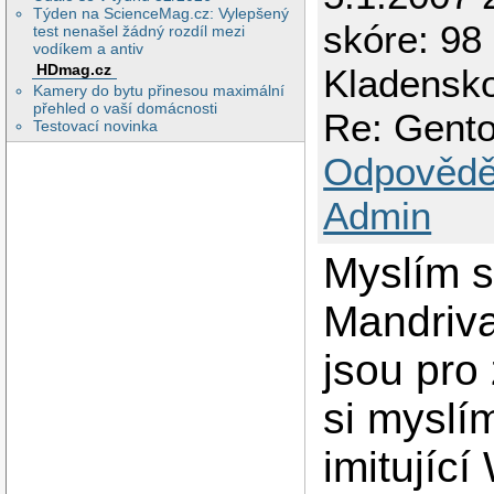
Týden na ScienceMag.cz: Vylepšený
skóre: 98 
test nenašel žádný rozdíl mezi
vodíkem a antiv
HDmag.cz
Kladensk
Kamery do bytu přinesou maximální
přehled o vaší domácnosti
Re: Gento
Testovací novinka
Odpovědě
Admin
Myslím si
Mandriv
jsou pro
si myslí
imitujíc