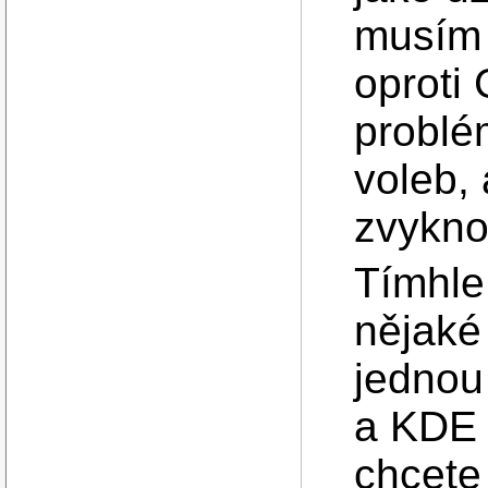
musím u
oproti
problé
voleb,
zvykno
Tímhle 
nějaké
jednou
a KDE 
chcete