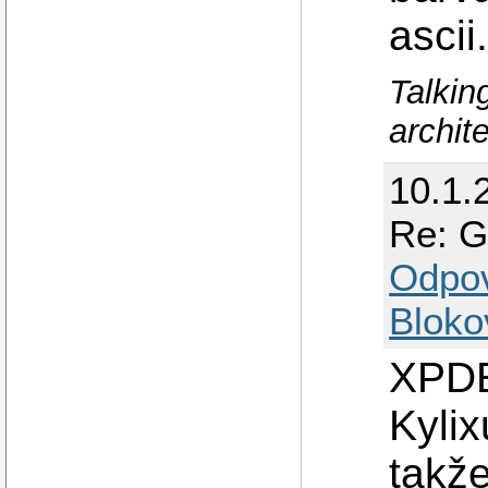
ascii.
Talkin
archit
10.1.
Re: G
Odpo
Bloko
XPDE
Kylix
takž