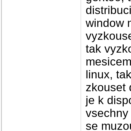
distribu
window 
vyzkouse
tak vyzk
mesicema
linux, t
zkouset 
je k dis
vsechny 
se muzou