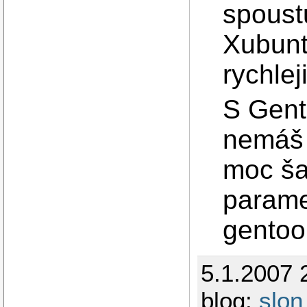
spoust
Xubunt
rychlej
S Gent
nemáš 
moc ša
parame
gentoo
5.1.2007 
blog:
slon