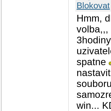
Blokovat
Hmm, dl
volba,,,
3hodiny
uzivate
spatne
nastavit
souboru
samozre
win... K