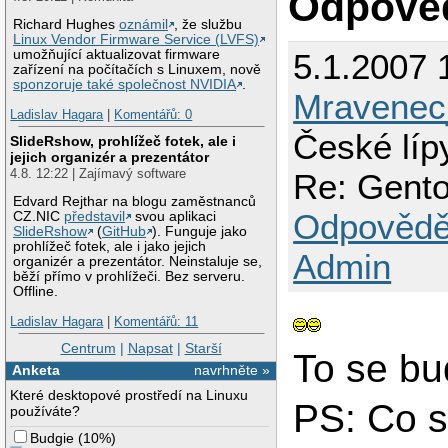
Odpově
Richard Hughes
oznámil
, že službu
Linux Vendor Firmware Service (LVFS)
5.1.2007 
umožňující aktualizovat firmware
zařízení na počítačích s Linuxem, nově
sponzoruje také společnost NVIDIA
.
Mravenec
Ladislav Hagara
|
Komentářů: 0
České líp
SlideRshow, prohlížeč fotek, ale i
jejich organizér a prezentátor
4.8. 12:22 | Zajímavý software
Re: Gento
Edvard Rejthar na blogu zaměstnanců
Odpovědě
CZ.NIC
představil
svou aplikaci
SlideRshow
(
GitHub
). Funguje jako
prohlížeč fotek, ale i jako jejich
Admin
organizér a prezentátor. Neinstaluje se,
běží přímo v prohlížeči. Bez serveru.
Offline.
Ladislav Hagara
|
Komentářů: 11
Centrum
|
Napsat
|
Starší
To se bu
Anketa
navrhněte »
Které desktopové prostředí na Linuxu
PS: Co s
používáte?
Budgie
(
10%
)