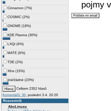
pojmy v
Cinnamon
(
7%
)
COSMIC
(
2%
)
GNOME
(
18%
)
KDE Plasma
(
30%
)
LXQt
(
6%
)
MATE
(
6%
)
TDE
(
2%
)
Xfce
(
15%
)
jiné/žádné
(
23%
)
Celkem 2352 hlasů
Komentářů: 30
, poslední 3.4. 20:20
Rozcestník
AbcLinuxu