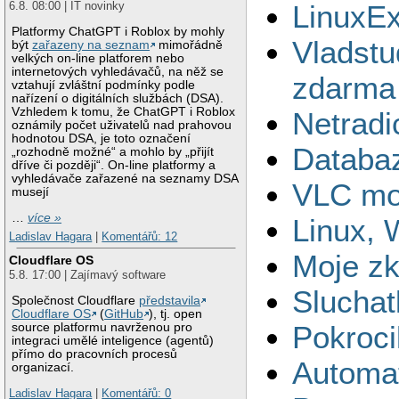
LinuxE
6.8. 08:00 | IT novinky
Platformy ChatGPT i Roblox by mohly
Vladstu
být
zařazeny na seznam
mimořádně
velkých on-line platforem nebo
internetových vyhledávačů, na něž se
zdarma
vztahují zvláštní podmínky podle
nařízení o digitálních službách (DSA).
Vzhledem k tomu, že ChatGPT i Roblox
Netradi
oznámily počet uživatelů nad prahovou
hodnotou DSA, je toto označení
Databaz
„rozhodně možné“ a mohlo by „přijít
dříve či později“. On-line platformy a
vyhledávače zařazené na seznamy DSA
VLC moz
musejí
…
více »
Linux, 
Ladislav Hagara
|
Komentářů: 12
Moje zk
Cloudflare OS
5.8. 17:00 | Zajímavý software
Sluchat
Společnost Cloudflare
představila
Cloudflare OS
(
GitHub
), tj. open
Pokroci
source platformu navrženou pro
integraci umělé inteligence (agentů)
přímo do pracovních procesů
Automat
organizací.
Ladislav Hagara
|
Komentářů: 0