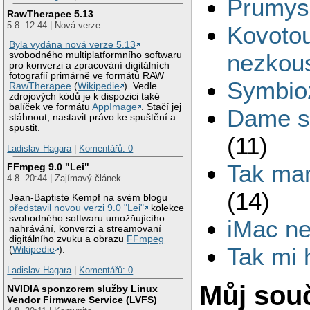
Prumysl
RawTherapee 5.13
5.8. 12:44 | Nová verze
Kovotou
Byla vydána nová verze 5.13
nezkous
svobodného multiplatformního softwaru
pro konverzi a zpracování digitálních
fotografií primárně ve formátů RAW
Symbio
RawTherapee
(
Wikipedie
). Vedle
zdrojových kódů je k dispozici také
balíček ve formátu
AppImage
. Stačí jej
Dame si 
stáhnout, nastavit právo ke spuštění a
spustit.
(11)
Ladislav Hagara
|
Komentářů: 0
Tak mam
FFmpeg 9.0 "Lei"
4.8. 20:44 | Zajímavý článek
(14)
Jean-Baptiste Kempf na svém blogu
představil novou verzi 9.0 "Lei"
kolekce
svobodného softwaru umožňujícího
iMac ne
nahrávání, konverzi a streamovaní
digitálního zvuku a obrazu
FFmpeg
Tak mi 
(
Wikipedie
).
Ladislav Hagara
|
Komentářů: 0
Můj sou
NVIDIA sponzorem služby Linux
Vendor Firmware Service (LVFS)