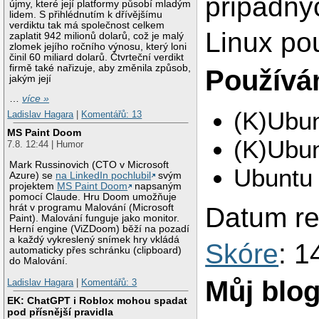
pripadny
újmy, které její platformy působí mladým
lidem. S přihlédnutím k dřívějšímu
verdiktu tak má společnost celkem
Linux po
zaplatit 942 milionů dolarů, což je malý
zlomek jejího ročního výnosu, který loni
činil 60 miliard dolarů. Čtvrteční verdikt
firmě také nařizuje, aby změnila způsob,
Používám
jakým její
…
více »
(K)Ubun
Ladislav Hagara
|
Komentářů: 13
MS Paint Doom
(K)Ubun
7.8. 12:44 | Humor
Mark Russinovich (CTO v Microsoft
Ubuntu 
Azure) se
na LinkedIn pochlubil
svým
projektem
MS Paint Doom
napsaným
pomocí Claude. Hru Doom umožňuje
hrát v programu Malování (Microsoft
Datum re
Paint). Malování funguje jako monitor.
Herní engine (ViZDoom) běží na pozadí
a každý vykreslený snímek hry vkládá
Skóre
: 1
automaticky přes schránku (clipboard)
do Malování.
Můj blo
Ladislav Hagara
|
Komentářů: 3
EK: ChatGPT i Roblox mohou spadat
pod přísnější pravidla