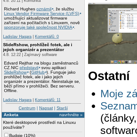
4.8. 20:11 | Komunita
Richard Hughes
oznámil
, že službu
Linux Vendor Firmware Service (LVFS)
umožňující aktualizovat firmware
zařízení na počítačích s Linuxem, nově
sponzoruje také společnost NVIDIA
.
Ladislav Hagara
|
Komentářů: 0
SlideRshow, prohlížeč fotek, ale i
jejich organizér a prezentátor
4.8. 12:22 | Zajímavý software
Edvard Rejthar na blogu zaměstnanců
CZ.NIC
představil
svou aplikaci
Ostatní
SlideRshow
(
GitHub
). Funguje jako
prohlížeč fotek, ale i jako jejich
organizér a prezentátor. Neinstaluje se,
běží přímo v prohlížeči. Bez serveru.
Moje zá
Offline.
Ladislav Hagara
|
Komentářů: 11
Seznam 
Centrum
|
Napsat
|
Starší
(články
Anketa
navrhněte »
Které desktopové prostředí na Linuxu
softwar
používáte?
Budgie
(
10%
)