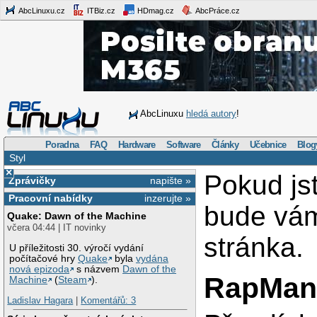
AbcLinuxu.cz
ITBiz.cz
HDmag.cz
AbcPráce.cz
AbcLinuxu
hledá autory
!
Poradna
FAQ
Hardware
Software
Články
Učebnice
Blog
Styl
×
Pokud j
Zprávičky
napište »
Pracovní nabídky
inzerujte »
bude vá
Quake: Dawn of the Machine
včera 04:44 | IT novinky
stránka.
U příležitosti 30. výročí vydání
počítačové hry
Quake
byla
vydána
nová epizoda
s názvem
Dawn of the
RapMa
Machine
(
Steam
).
Ladislav Hagara
|
Komentářů: 3