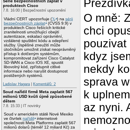
Přezdív
Série bezpečnostních záplat v
produktech Cisco
7.8. 16:00 | Bezpečnostní upozornění
O mně: Z
Vládní CERT upozorňuje (
𝕏
) na
sérii
bezpečnostních záplat
(CVSS 9.9) v
chci opus
produktech Cisco řešících kritické
zranitelnosti umožňující obejití
autentizace, eskalaci oprávnění,
pouzivat 
vzdálené spuštění kódu a odepření
služby. Úspěšné zneužití může
útočníkům umožnit získat neoprávněný
kdyz jsem
přístup k dotčeným systémům,
kompromitovat zařízení Cisco Catalyst
SD-WAN a Cisco IOS XE, spustit
nekdy ko
libovolný kód, zpřístupnit citlivé
informace nebo narušit dostupnost
postižených systémů.
sprava w
Ladislav Hagara
|
Komentářů: 2
k uplnem
Soud nařídil firmě Meta zaplatit 567
milionů USD kvůli újmě způsobené
dětem
az nyni. 
7.8. 15:33 | IT novinky
Soud v americkém státě Nové Mexiko
nemoznos
ve čtvrtek
nařídil
internetové
společnosti Meta Platforms zaplatit 567
milionů dolarů (téměř 12 miliard Kč) za