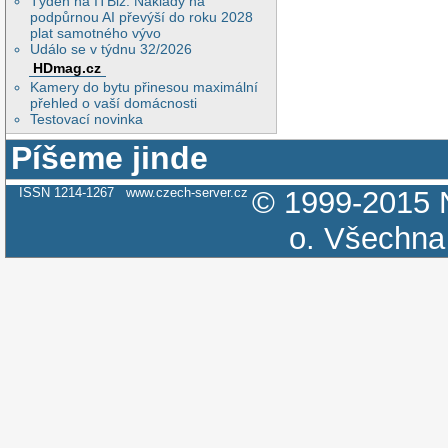
Týden na ITBiz: Náklady na
podpůrnou AI převýší do roku 2028
plat samotného vývo
Událo se v týdnu 32/2026
HDmag.cz
Kamery do bytu přinesou maximální
přehled o vaší domácnosti
Testovací novinka
Píšeme jinde
ISSN 1214-1267
www.czech-server.cz
© 1999-2015
o.
Všechna 