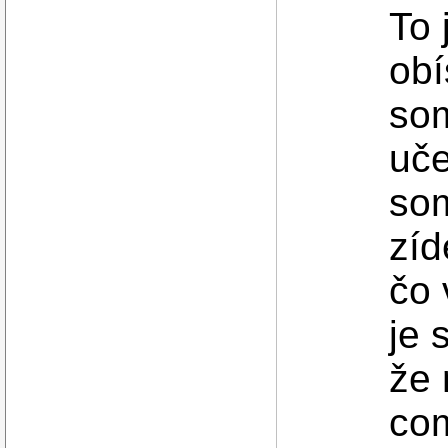
To 
obí
som
uče
som
zíd
čo 
je 
že 
com