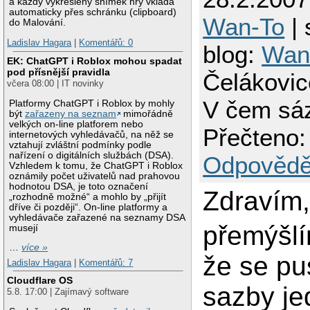
a každý vykreslený snímek hry vkládá
automaticky přes schránku (clipboard)
Wan-To
| 
do Malování.
Ladislav Hagara
|
Komentářů: 0
blog:
Wan
EK: ChatGPT i Roblox mohou spadat
pod přísnější pravidla
Čelákovic
včera 08:00 | IT novinky
V čem sáz
Platformy ChatGPT i Roblox by mohly
být
zařazeny na seznam
mimořádně
velkých on-line platforem nebo
Přečteno:
internetových vyhledávačů, na něž se
vztahují zvláštní podmínky podle
nařízení o digitálních službách (DSA).
Odpovědě
Vzhledem k tomu, že ChatGPT i Roblox
oznámily počet uživatelů nad prahovou
hodnotou DSA, je toto označení
Zdravím
„rozhodně možné“ a mohlo by „přijít
dříve či později“. On-line platformy a
vyhledávače zařazené na seznamy DSA
přemýšlí
musejí
…
více »
že se pu
Ladislav Hagara
|
Komentářů: 7
Cloudflare OS
sazby j
5.8. 17:00 | Zajímavý software