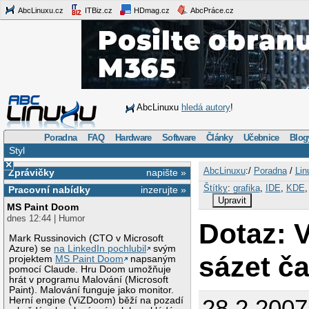
AbcLinuxu.cz
ITBiz.cz
HDmag.cz
AbcPráce.cz
AbcLinuxu
hledá autory
!
Poradna
FAQ
Hardware
Software
Články
Učebnice
Blog
Styl
×
AbcLinuxu
:/
Poradna
/
Lin
Zprávičky
napište »
Štítky
:
grafika
,
IDE
,
KDE
Pracovní nabídky
inzerujte »
Upravit
MS Paint Doom
dnes 12:44 | Humor
Dotaz: 
Mark Russinovich (CTO v Microsoft
Azure) se
na LinkedIn pochlubil
svým
sázet č
projektem
MS Paint Doom
napsaným
pomocí Claude. Hru Doom umožňuje
hrát v programu Malování (Microsoft
Paint). Malování funguje jako monitor.
28.2.2007
Herní engine (ViZDoom) běží na pozadí