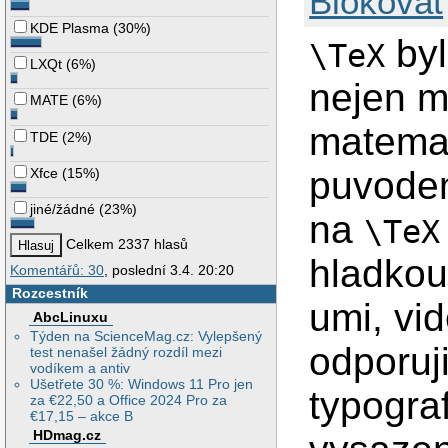
Blokovat
KDE Plasma
(
30%
)
byl
\TeX
LXQt
(
6%
)
nejen m
MATE
(
6%
)
matemati
TDE
(
2%
)
puvodem
Xfce
(
15%
)
jiné/žádné
(
23%
)
na
\TeX
Celkem 2337 hlasů
hladkou
Komentářů: 30
, poslední 3.4. 20:20
Rozcestník
umi, vi
AbcLinuxu
Týden na ScienceMag.cz: Vylepšený
odporuj
test nenašel žádný rozdíl mezi
vodíkem a antiv
Ušetřete 30 %: Windows 11 Pro jen
typogra
za €22,50 a Office 2024 Pro za
€17,15 – akce B
HDmag.cz