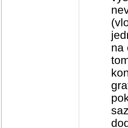
nev
(vl
jed
na 
tom
kon
gra
pok
sa
do