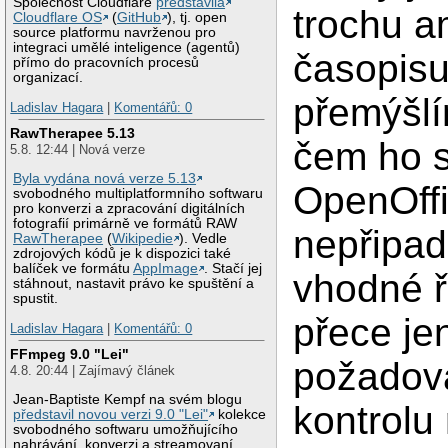
Společnost Cloudflare
představila
trochu 
Cloudflare OS
(
GitHub
), tj. open
source platformu navrženou pro
integraci umělé inteligence (agentů)
časopisu
přímo do pracovních procesů
organizací.
přemýšlí
Ladislav Hagara
|
Komentářů: 0
RawTherapee 5.13
čem ho s
5.8. 12:44 | Nová verze
Byla vydána nová verze 5.13
OpenOffi
svobodného multiplatformního softwaru
pro konverzi a zpracování digitálních
fotografií primárně ve formátů RAW
nepřipad
RawTherapee
(
Wikipedie
). Vedle
zdrojových kódů je k dispozici také
balíček ve formátu
AppImage
. Stačí jej
vhodné ř
stáhnout, nastavit právo ke spuštění a
spustit.
přece je
Ladislav Hagara
|
Komentářů: 0
FFmpeg 9.0 "Lei"
požadova
4.8. 20:44 | Zajímavý článek
Jean-Baptiste Kempf na svém blogu
kontrolu
představil novou verzi 9.0 "Lei"
kolekce
svobodného softwaru umožňujícího
nahrávání, konverzi a streamovaní