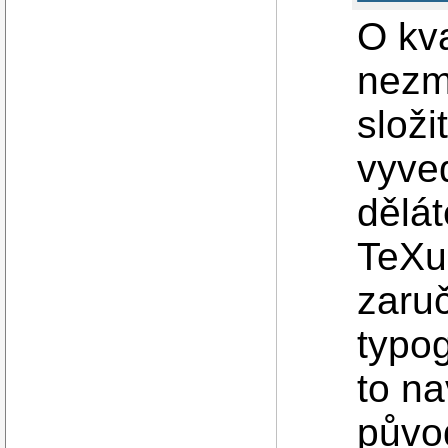
O kva
nezmí
složi
vyve
dělát
TeXu
zaru
typo
to n
původ