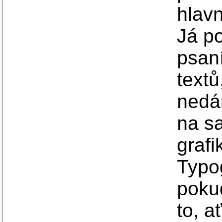
hlavn
Já p
psan
textů
nedá
na s
grafi
Typo
pokud
to, a