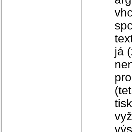
vho
spo
tex
já 
nen
pro
(te
tis
vyž
výs