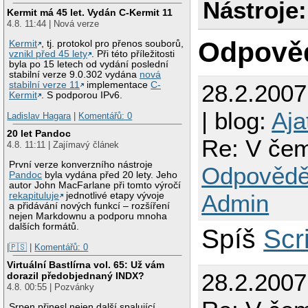
Nástroje:
Kermit má 45 let. Vydán C-Kermit 11
4.8. 11:44 | Nová verze
Odpově
Kermit
, tj. protokol pro přenos souborů,
vznikl před 45 lety
. Při této příležitosti
byla po 15 letech od vydání poslední
stabilní verze 9.0.302 vydána
nová
28.2.200
stabilní verze 11
implementace
C-
Kermit
. S podporou IPv6.
| blog:
Aja
Ladislav Hagara
|
Komentářů: 0
20 let Pandoc
Re: V čem
4.8. 11:11 | Zajímavý článek
První verze konverzního nástroje
Odpovědě
Pandoc
byla vydána před 20 lety. Jeho
autor John MacFarlane při tomto výročí
Admin
rekapituluje
jednotlivé etapy vývoje
a přidávání nových funkcí – rozšíření
nejen Markdownu a podporu mnoha
dalších formátů.
Spíš
Scr
|🇵🇸
|
Komentářů: 0
Virtuální Bastlírna vol. 65: Už vám
28.2.200
dorazil předobjednaný INDX?
4.8. 00:55 | Pozvánky
Srpen přinesl nejen další spalující