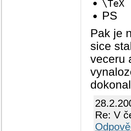
\TeX
PS
Pak je 
sice st
veceru 
vynaloz
dokonal
28.2.20
Re: V č
Odpově