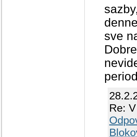
sazby
denne
sve na
Dobre
nevid
perio
28.2.
Re: V
Odpo
Bloko