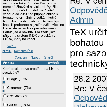
Re: V čem
vedro, ale také Virtuální Bastlírnu s
neméně žhavými novinkami. Využijte
Odpovědě
tedy předpovědi na deštivý čtvrteční
večer a od 20:00 se připojte online k
Admin
tomuto neformálnímu setkání kutilů,
techniků a vědců, kde se strahovskými
bastlíři proberete nejzajímavější věci, na
které jste narazili za poslední měsíc.
TeX urči
Pokud jde o novinky, řeč zcela jistě
přijde na systém INDX pro tiskárny
Průša, který na konci
bohatou 
…
více »
pro sazb
bkralik
|
Komentářů: 0
Centrum
|
Napsat
|
Starší
technick
Anketa
navrhněte »
Které desktopové prostředí na Linuxu
používáte?
28.2.200
Budgie
(
10%
)
Re: V če
Cinnamon
(
7%
)
Odpověd
COSMIC
(
2%
)
GNOME
(
18%
)