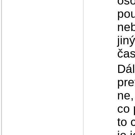
oso
pou
neb
jin
čas
Dál
pre
ne,
co 
to 