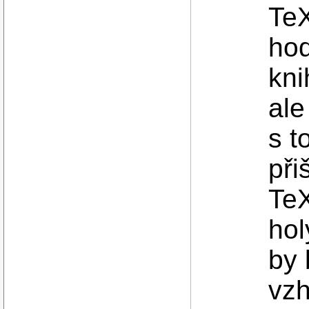
TeX
hod
kni
ale
s t
při
TeX
hol
by 
vzh