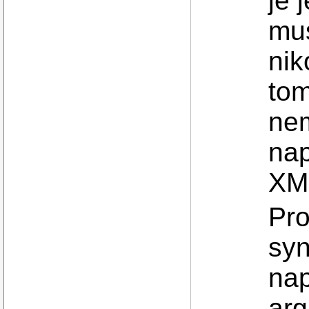
je 
mus
nik
tom
nem
nap
XML
Pro
syn
nap
arg