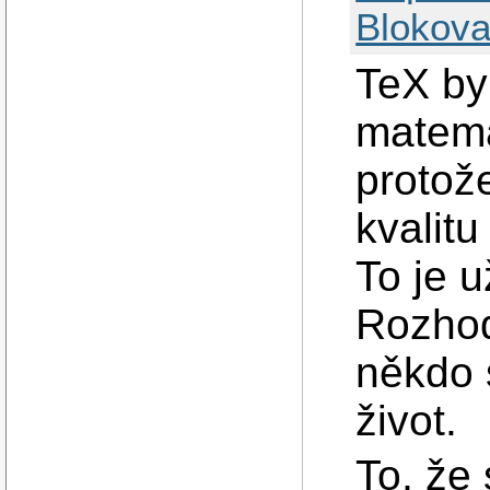
Blokova
TeX by
matema
protože
kvalitu
To je u
Rozhod
někdo 
život.
To, že 