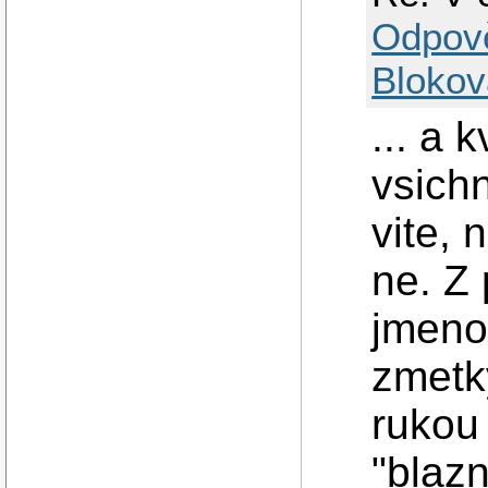
Odpov
Blokov
... a 
vsich
vite, 
ne. Z 
jmeno
zmetky
rukou
"blaz