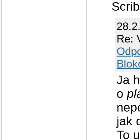
Scrib
28.2
Re: 
Odp
Blok
Ja h
o
pl
nepo
jak
To u