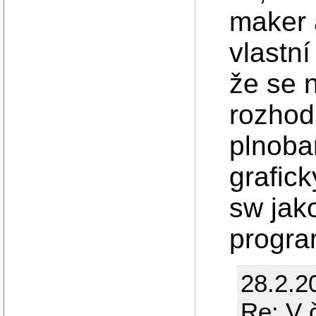
maker 
vlastn
že se 
rozhod
plnoba
grafic
sw jak
progra
28.2.2
Re: V 