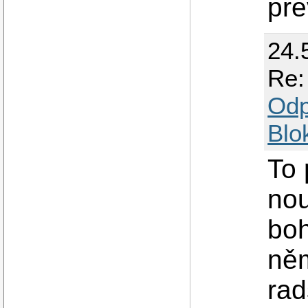
pre
24.
Re:
Odp
Blo
To 
nou
boh
něm
rad