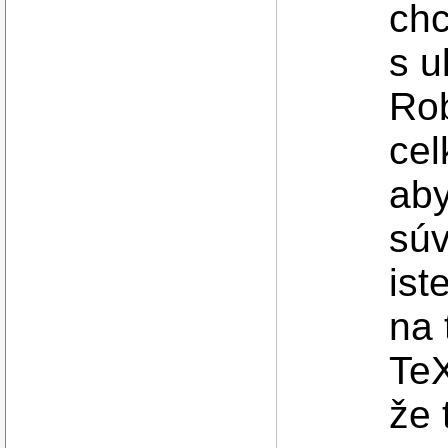
chc
s u
Rob
cel
aby
súv
ist
na 
TeX
že 