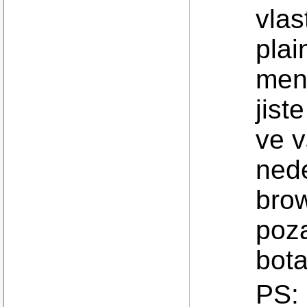
vla
plai
meni
jist
ve v
ned
brow
poz
bota
PS: