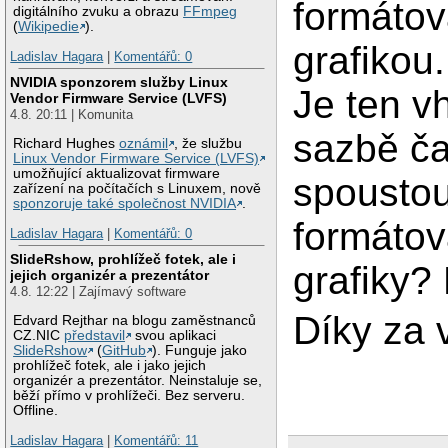
formáto
digitálního zvuku a obrazu
FFmpeg
(
Wikipedie
).
grafikou
Ladislav Hagara
|
Komentářů: 0
NVIDIA sponzorem služby Linux
Je ten v
Vendor Firmware Service (LVFS)
4.8. 20:11 | Komunita
sazbě ča
Richard Hughes
oznámil
, že službu
Linux Vendor Firmware Service (LVFS)
umožňující aktualizovat firmware
spousto
zařízení na počítačích s Linuxem, nově
sponzoruje také společnost NVIDIA
.
formátov
Ladislav Hagara
|
Komentářů: 0
SlideRshow, prohlížeč fotek, ale i
grafiky?
jejich organizér a prezentátor
4.8. 12:22 | Zajímavý software
Díky za 
Edvard Rejthar na blogu zaměstnanců
CZ.NIC
představil
svou aplikaci
SlideRshow
(
GitHub
). Funguje jako
prohlížeč fotek, ale i jako jejich
organizér a prezentátor. Neinstaluje se,
běží přímo v prohlížeči. Bez serveru.
Offline.
Ladislav Hagara
|
Komentářů: 11