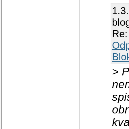
1.3
blo
Re:
Odp
Blo
> P
nem
spi
obr
kva