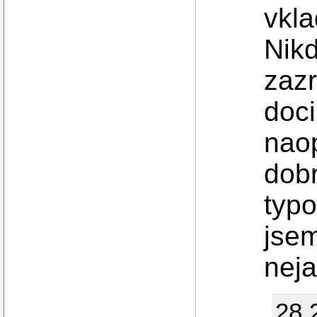
vkla
Nik
zaz
doci
nao
dobr
typo
jsem
neja
28.