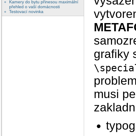
vysaze
Kamery do bytu přinesou maximální
přehled o vaší domácnosti
vytvore
Testovací novinka
METAF
samozre
grafiky
\specia
problem
musi pe
zakladn
typogr