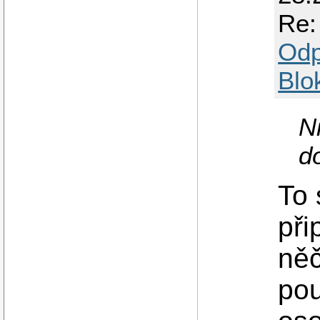
Re:
Odp
Blo
N
d
To 
při
něč
pou