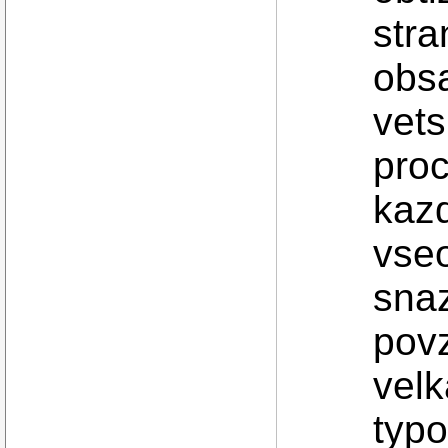
stra
obsa
vets
proc
kaz
vse
snaz
povz
velk
typ