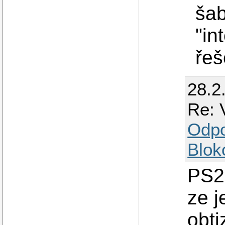
šab
"in
řeš
28.2
Re: 
Odp
Blok
PS2:
ze j
obt