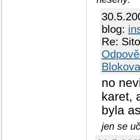
30.5.20
blog:
in
Re: Sit
Odpově
Blokova
no nev
karet, 
byla as
jen se uč