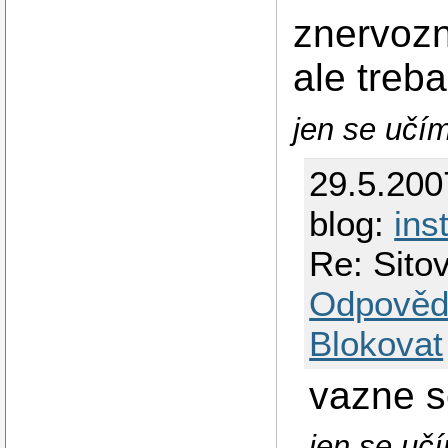
znervoz
ale treb
jen se učím 
29.5.200
blog:
ins
Re: Sit
Odpověd
Blokovat
vazne s
jen se učím