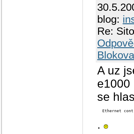
30.5.20
blog:
in
Re: Sit
Odpově
Blokova
A uz j
e1000 
se hlas
 Ethernet cont
.