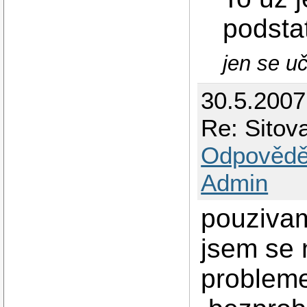
podsta
jen se uč
30.5.2007 
Re: Sito
Odpovědě
Admin
pouzivam
jsem se 
probleme