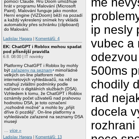
me nevy
pomocí Claude. Hru Doom umožňuje
hrát v programu Malování (Microsoft
Paint). Malování funguje jako monitor.
problemy
Herní engine (ViZDoom) běží na pozadí
a každý vykreslený snímek hry vkládá
automaticky přes schránku (clipboard)
ip nesly
do Malování.
Ladislav Hagara
|
Komentářů: 4
vubec a 
EK: ChatGPT i Roblox mohou spadat
pod přísnější pravidla
odezvou 
6.8. 08:00 | IT novinky
Platformy ChatGPT i Roblox by mohly
500ms pr
být
zařazeny na seznam
mimořádně
velkých on-line platforem nebo
internetových vyhledávačů, na něž se
chodily d
vztahují zvláštní podmínky podle
nařízení o digitálních službách (DSA).
rad neja
Vzhledem k tomu, že ChatGPT i Roblox
oznámily počet uživatelů nad prahovou
hodnotou DSA, je toto označení
docela v
„rozhodně možné“ a mohlo by „přijít
dříve či později“. On-line platformy a
vyhledávače zařazené na seznamy DSA
rozhrani
musejí
…
více »
neco spo
Ladislav Hagara
|
Komentářů: 13