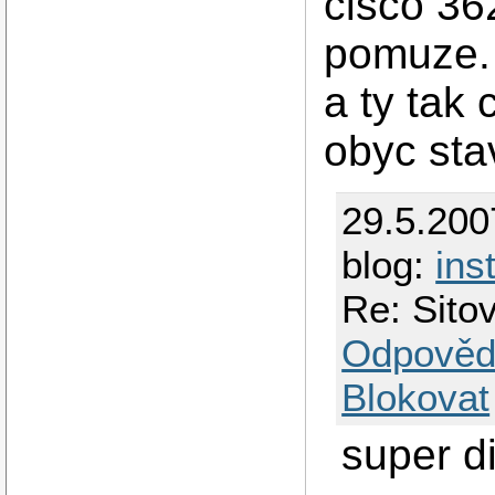
cisco 36
pomuze.
a ty tak 
obyc sta
29.5.200
blog:
ins
Re: Sit
Odpověd
Blokovat
super di