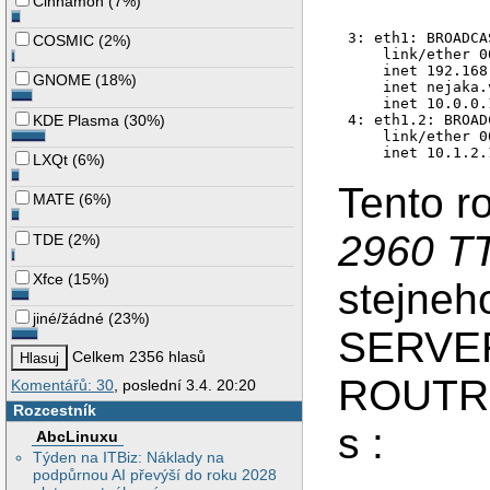
Cinnamon
(
7%
)
3: eth1: BROADCA
COSMIC
(
2%
)
    link/ether 0
    inet 192.168
GNOME
(
18%
)
    inet nejaka.
    inet 10.0.0.
KDE Plasma
(
30%
)
4: eth1.2: BROAD
    link/ether 0
    inet 10.1.2.
LXQt
(
6%
)
Tento r
MATE
(
6%
)
2960 T
TDE
(
2%
)
Xfce
(
15%
)
stejneh
jiné/žádné
(
23%
)
SERVER
Celkem 2356 hlasů
ROUTR 
Komentářů: 30
, poslední 3.4. 20:20
Rozcestník
s :
AbcLinuxu
Týden na ITBiz: Náklady na
podpůrnou AI převýší do roku 2028