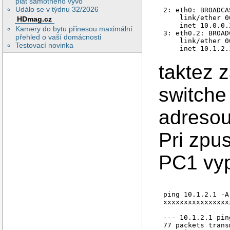
plat samotného vývo
Událo se v týdnu 32/2026
2: eth0: BROADCA
    link/ether 0
HDmag.cz
    inet 10.0.0.
Kamery do bytu přinesou maximální
3: eth0.2: BROAD
přehled o vaší domácnosti
    link/ether 0
Testovací novinka
taktez 
switche
adresou
Pri zpu
PC1 vyp
ping 10.1.2.1 -A

xxxxxxxxxxxxxxxx
--- 10.1.2.1 pin
77 packets trans