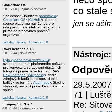
Cloudflare OS
co stale 
5.8. 17:00 | Zajímavý software
Společnost Cloudflare
představila
Cloudflare OS
(
GitHub
), tj. open
jen se učím 
source platformu navrženou pro
integraci umělé inteligence (agentů)
přímo do pracovních procesů
organizací.
Ladislav Hagara
|
Komentářů: 0
RawTherapee 5.13
Nástroje:
5.8. 12:44 | Nová verze
Byla vydána nová verze 5.13
svobodného multiplatformního softwaru
Odpově
pro konverzi a zpracování digitálních
fotografií primárně ve formátů RAW
RawTherapee
(
Wikipedie
). Vedle
zdrojových kódů je k dispozici také
29.5.200
balíček ve formátu
AppImage
. Stačí jej
stáhnout, nastavit právo ke spuštění a
spustit.
71 | Luště
Ladislav Hagara
|
Komentářů: 0
Re: Sito
FFmpeg 9.0 "Lei"
4.8. 20:44 | Zajímavý článek