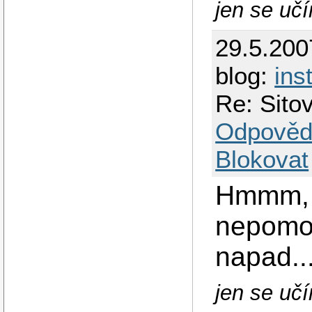
jen se učím
29.5.200
blog:
ins
Re: Sit
Odpověd
Blokovat
Hmmm, 
nepomoh
napad...
jen se učím