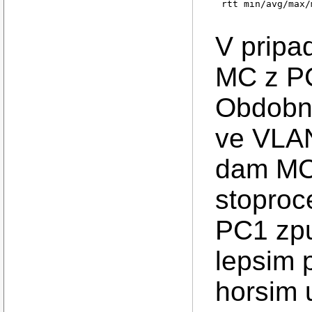
rtt min/avg/max/
V pripa
MC z PC
Obdobne
ve VLAN
dam MC 
stoproc
PC1 zpu
lepsim 
horsim 