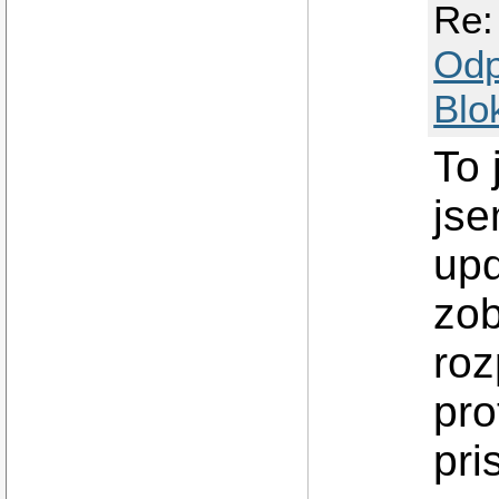
Re:
Odp
Blo
To 
jse
upd
zob
roz
pro
pri