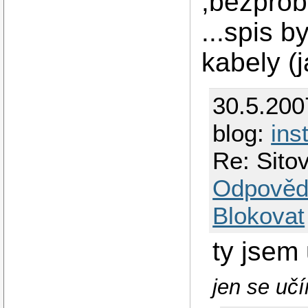
,bezprob
...spis b
kabely (j
30.5.200
blog:
ins
Re: Sit
Odpověd
Blokovat
ty jsem
jen se učím