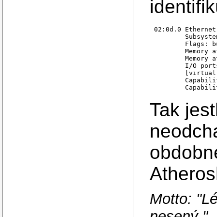
identifik
02:0d.0 Ethernet
        Subsyste
        Flags: b
        Memory a
        Memory a
        I/O port
        [virtual
        Capabili
Tak jest
neodcha
obdobne
Atheros
Motto: "L
nesený."