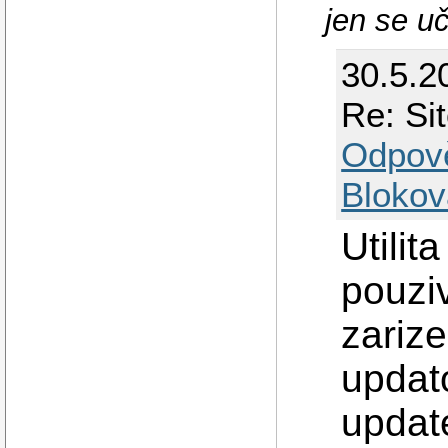
jen se uč
30.5.2
Re: Si
Odpov
Blokov
Utilita
pouziv
zarize
updato
update