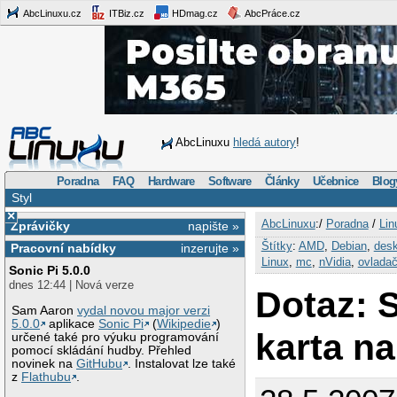
AbcLinuxu.cz
ITBiz.cz
HDmag.cz
AbcPráce.cz
AbcLinuxu
hledá autory
!
Poradna
FAQ
Hardware
Software
Články
Učebnice
Blog
Styl
×
AbcLinuxu
:/
Poradna
/
Lin
Zprávičky
napište »
Štítky
:
AMD
,
Debian
,
desk
Pracovní nabídky
inzerujte »
Linux
,
mc
,
nVidia
,
ovlada
Sonic Pi 5.0.0
dnes 12:44 | Nová verze
Dotaz: 
Sam Aaron
vydal novou major verzi
5.0.0
aplikace
Sonic Pi
(
Wikipedie
)
karta 
určené také pro výuku programování
pomocí skládání hudby. Přehled
novinek na
GitHubu
. Instalovat lze také
z
Flathubu
.