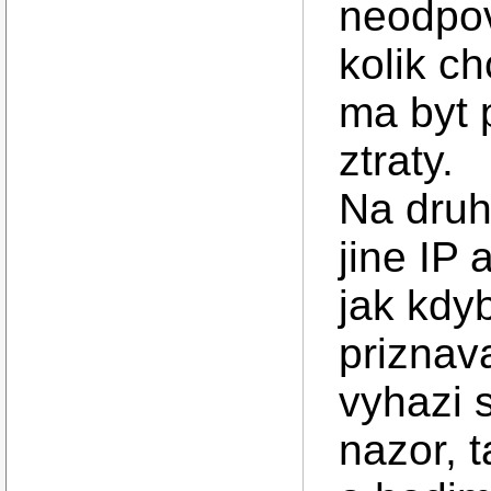
neodpov
kolik ch
ma byt 
ztraty.
Na druh
jine IP 
jak kdyb
priznav
vyhazi s
nazor, t