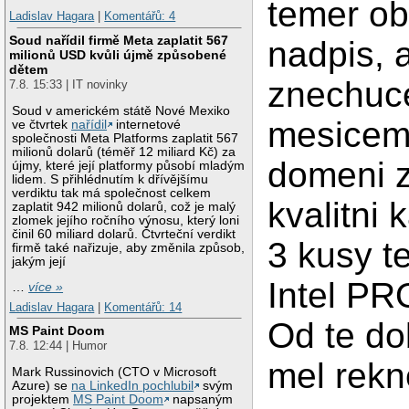
temer ob
Ladislav Hagara
|
Komentářů: 4
Soud nařídil firmě Meta zaplatit 567
nadpis, 
milionů USD kvůli újmě způsobené
dětem
znechuc
7.8. 15:33 | IT novinky
Soud v americkém státě Nové Mexiko
mesicem 
ve čtvrtek
nařídil
internetové
společnosti Meta Platforms zaplatit 567
milionů dolarů (téměř 12 miliard Kč) za
domeni z
újmy, které její platformy působí mladým
lidem. S přihlédnutím k dřívějšímu
verdiktu tak má společnost celkem
kvalitni 
zaplatit 942 milionů dolarů, což je malý
zlomek jejího ročního výnosu, který loni
činil 60 miliard dolarů. Čtvrteční verdikt
3 kusy t
firmě také nařizuje, aby změnila způsob,
jakým její
Intel P
…
více »
Ladislav Hagara
|
Komentářů: 14
Od te do
MS Paint Doom
7.8. 12:44 | Humor
mel rek
Mark Russinovich (CTO v Microsoft
Azure) se
na LinkedIn pochlubil
svým
projektem
MS Paint Doom
napsaným