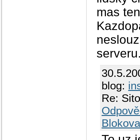
mas ten
Kazdopa
neslouz
serveru
30.5.20
blog:
in
Re: Sit
Odpově
Blokova
To uz j