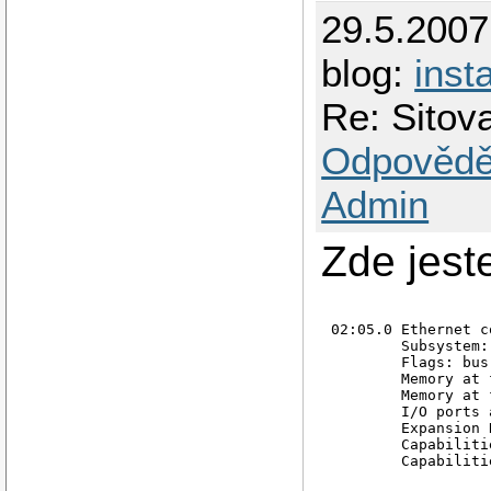
29.5.200
blog:
inst
Re: Sito
Odpovědě
Admin
Zde jest
02:05.0 Ethernet c
        Subsystem:
        Flags: bus
        Memory at 
        Memory at 
        I/O ports 
        Expansion 
        Capabiliti
        Capabiliti