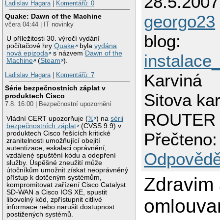
28.5.2007
Ladislav Hagara
|
Komentářů: 0
georgo23
Quake: Dawn of the Machine
včera 04:44 | IT novinky
blog:
U příležitosti 30. výročí vydání
počítačové hry
Quake
byla
vydána
nová epizoda
s názvem
Dawn of the
instalac
Machine
(
Steam
).
Karviná
Ladislav Hagara
|
Komentářů: 7
Série bezpečnostních záplat v
Sitova ka
produktech Cisco
7.8. 16:00 | Bezpečnostní upozornění
ROUTER
Vládní CERT upozorňuje (
𝕏
) na
sérii
bezpečnostních záplat
(CVSS 9.9) v
produktech Cisco řešících kritické
Přečteno:
zranitelnosti umožňující obejití
autentizace, eskalaci oprávnění,
Odpovědě
vzdálené spuštění kódu a odepření
služby. Úspěšné zneužití může
útočníkům umožnit získat neoprávněný
přístup k dotčeným systémům,
Zdravim
kompromitovat zařízení Cisco Catalyst
SD-WAN a Cisco IOS XE, spustit
omlouva
libovolný kód, zpřístupnit citlivé
informace nebo narušit dostupnost
postižených systémů.