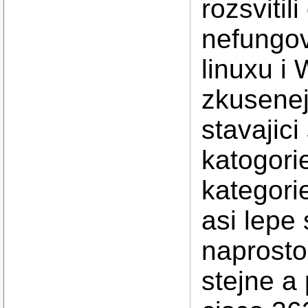
rozsvitili
nefungov
linuxu i
zkusenej
stavajici
katogori
kategorie
asi lepe 
naprosto
stejne a 