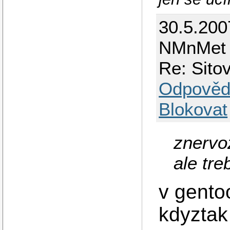
30.5.200
NMnMet
Re: Sit
Odpověd
Blokovat
znervo
ale tre
v gentoo
kdyztak 