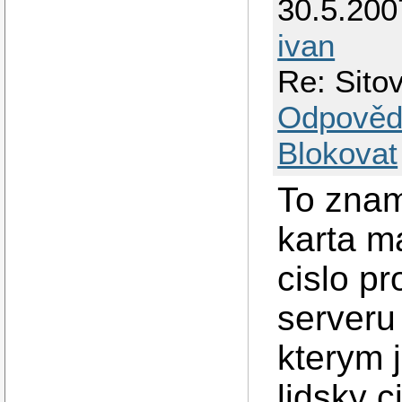
30.5.200
ivan
Re: Sit
Odpověd
Blokovat
To znam
karta m
cislo p
serveru
kterym j
lidsky 