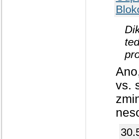
Blok
Dik
ted
pro
Ano,
vs. 
zmi
neso
30.