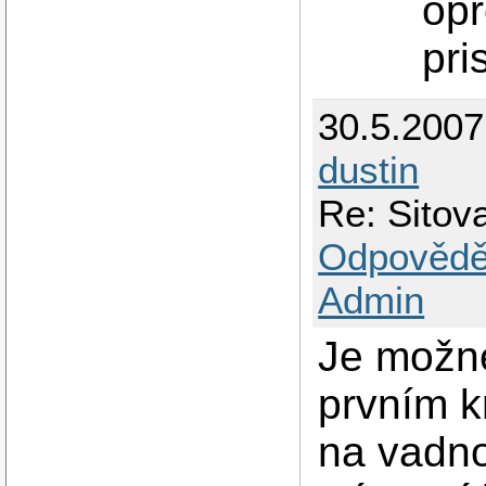
opr
pri
30.5.200
dustin
Re: Sito
Odpovědě
Admin
Je možné
prvním k
na vadno