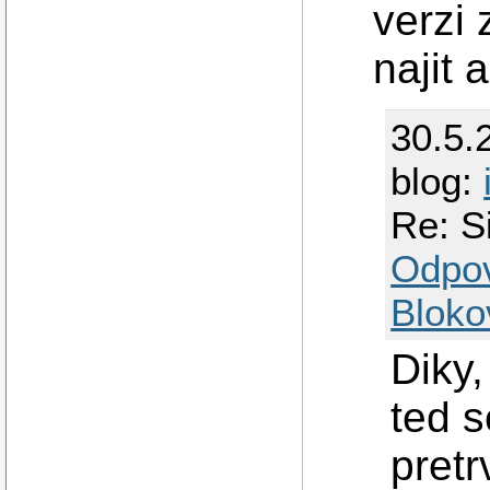
verzi 
najit 
30.5.
blog:
Re: S
Odpo
Bloko
Diky,
ted s
pretrv