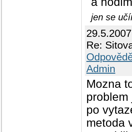
a hodim
jen se učím
29.5.200
Re: Sito
Odpovědě
Admin
Mozna to
problem 
po vytaz
metoda v