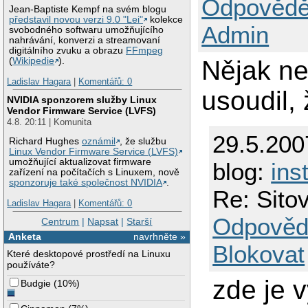
Odpovědě
Jean-Baptiste Kempf na svém blogu
představil novou verzi 9.0 "Lei"
kolekce
Admin
svobodného softwaru umožňujícího
nahrávání, konverzi a streamovaní
digitálního zvuku a obrazu
FFmpeg
Nějak ne
(
Wikipedie
).
Ladislav Hagara
|
Komentářů: 0
usoudil,
NVIDIA sponzorem služby Linux
Vendor Firmware Service (LVFS)
4.8. 20:11 | Komunita
29.5.200
Richard Hughes
oznámil
, že službu
Linux Vendor Firmware Service (LVFS)
umožňující aktualizovat firmware
blog:
ins
zařízení na počítačích s Linuxem, nově
sponzoruje také společnost NVIDIA
.
Re: Sit
Ladislav Hagara
|
Komentářů: 0
Odpověd
Centrum
|
Napsat
|
Starší
Anketa
navrhněte »
Blokovat
Které desktopové prostředí na Linuxu
používáte?
zde je v
Budgie
(
10%
)