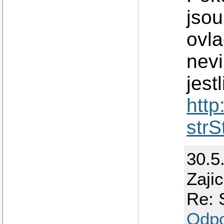
jsou
ovla
nevi
jest
http
str
30.5
Zaji
Re: 
Odp