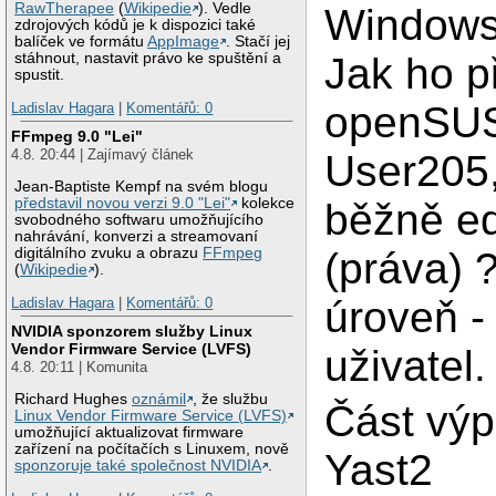
RawTherapee
(
Wikipedie
). Vedle
Windows
zdrojových kódů je k dispozici také
balíček ve formátu
AppImage
. Stačí jej
Jak ho př
stáhnout, nastavit právo ke spuštění a
spustit.
openSUS
Ladislav Hagara
|
Komentářů: 0
FFmpeg 9.0 "Lei"
4.8. 20:44 | Zajímavý článek
User205,
Jean-Baptiste Kempf na svém blogu
představil novou verzi 9.0 "Lei"
kolekce
běžně ed
svobodného softwaru umožňujícího
nahrávání, konverzi a streamovaní
(práva) 
digitálního zvuku a obrazu
FFmpeg
(
Wikipedie
).
úroveň -
Ladislav Hagara
|
Komentářů: 0
NVIDIA sponzorem služby Linux
Vendor Firmware Service (LVFS)
uživatel.
4.8. 20:11 | Komunita
Richard Hughes
oznámil
, že službu
Část výp
Linux Vendor Firmware Service (LVFS)
umožňující aktualizovat firmware
zařízení na počítačích s Linuxem, nově
Yast2
sponzoruje také společnost NVIDIA
.