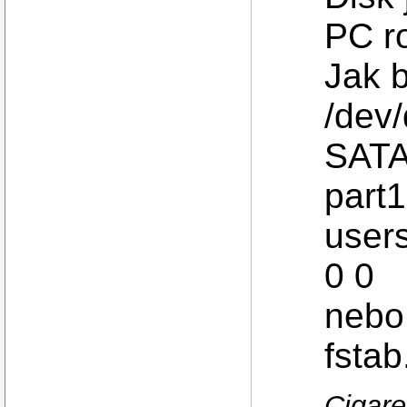
PC r
Jak b
/dev/
SAT
part
user
0 0
nebo 
fstab
Cigare