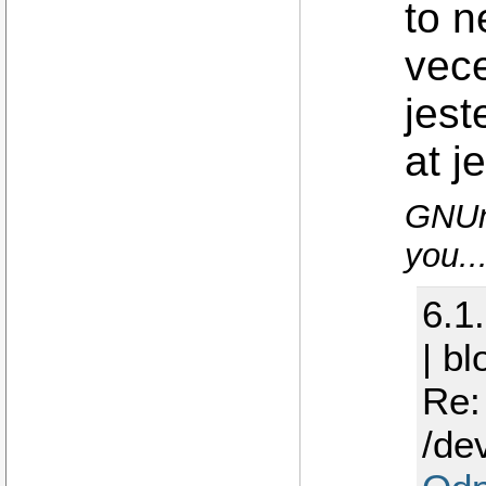
to 
vece
jest
at j
GNUni
you..
6.1
| b
Re:
/de