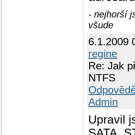
- nejhorší 
všude
6.1.2009 
regine
Re: Jak př
NTFS
Odpovědě
Admin
Upravil 
SATA_ST