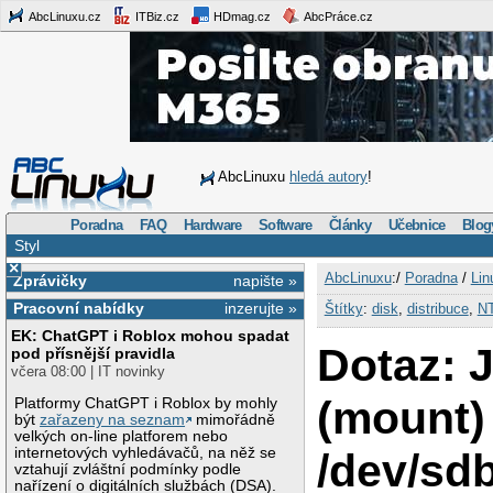
AbcLinuxu.cz
ITBiz.cz
HDmag.cz
AbcPráce.cz
AbcLinuxu
hledá autory
!
Poradna
FAQ
Hardware
Software
Články
Učebnice
Blog
Styl
×
AbcLinuxu
:/
Poradna
/
Lin
Zprávičky
napište »
Pracovní nabídky
inzerujte »
Štítky
:
disk
,
distribuce
,
N
EK: ChatGPT i Roblox mohou spadat
Dotaz: J
pod přísnější pravidla
včera 08:00 | IT novinky
(mount)
Platformy ChatGPT i Roblox by mohly
být
zařazeny na seznam
mimořádně
velkých on-line platforem nebo
internetových vyhledávačů, na něž se
/dev/sd
vztahují zvláštní podmínky podle
nařízení o digitálních službách (DSA).