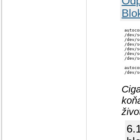
Odp
Blo
autoco
/dev/s
/dev/s
/dev/s
/dev/s
/dev/s
/dev/s
autoco
/dev/s
proc o
sysfs 
Ciga
debugf
udev o
devpts
koňa
/dev/s
/dev/s
živo
/dev/s
securi
6.