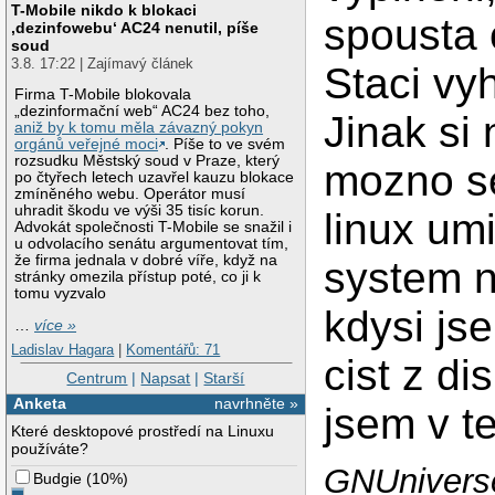
T-Mobile nikdo k blokaci
spousta c
‚dezinfowebu‘ AC24 nenutil, píše
soud
3.8. 17:22 | Zajímavý článek
Staci vyh
Firma T-Mobile blokovala
„dezinformační web“ AC24 bez toho,
Jinak si 
aniž by k tomu měla závazný pokyn
orgánů veřejné moci
. Píše to ve svém
rozsudku Městský soud v Praze, který
mozno se
po čtyřech letech uzavřel kauzu blokace
zmíněného webu. Operátor musí
uhradit škodu ve výši 35 tisíc korun.
linux um
Advokát společnosti T-Mobile se snažil i
u odvolacího senátu argumentovat tím,
že firma jednala v dobré víře, když na
system n
stránky omezila přístup poté, co ji k
tomu vyzvalo
kdysi js
…
více »
Ladislav Hagara
|
Komentářů: 71
cist z di
Centrum
|
Napsat
|
Starší
Anketa
navrhněte »
jsem v t
Které desktopové prostředí na Linuxu
používáte?
GNUniverse
Budgie
(
10%
)