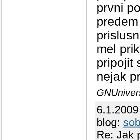
prvni po
predem 
prislus
mel pri
pripoji
nejak pr
GNUnivers
6.1.2009
blog:
so
Re: Jak p