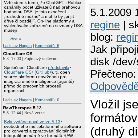
Vzhledem k tomu, že ChatGPT i Roblox
oznámily počet uživatelů nad prahovou
5.1.2009 
hodnotou DSA, je toto označení
„rozhodně možné“ a mohlo by „přijít
regine
| s
dříve či později“. On-line platformy a
vyhledávače zařazené na seznamy DSA
musejí
blog:
regi
…
více »
Jak připoj
Ladislav Hagara
|
Komentářů: 6
Cloudflare OS
disk /dev
5.8. 17:00 | Zajímavý software
Společnost Cloudflare
představila
Přečteno:
Cloudflare OS
(
GitHub
), tj. open
source platformu navrženou pro
integraci umělé inteligence (agentů)
Odpovědě
přímo do pracovních procesů
organizací.
Vložil js
Ladislav Hagara
|
Komentářů: 0
RawTherapee 5.13
5.8. 12:44 | Nová verze
formáto
Byla vydána nová verze 5.13
svobodného multiplatformního softwaru
(druhý d
pro konverzi a zpracování digitálních
fotografií primárně ve formátů RAW