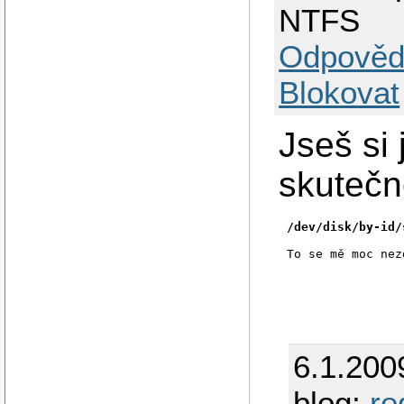
NTFS
Odpověd
Blokovat
Jseš si 
skuteč
/dev/disk/by-id/
To se mě moc nez
6.1.200
blog:
re