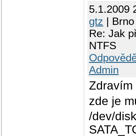
5.1.2009 
gtz
| Brno
Re: Jak př
NTFS
Odpovědě
Admin
Zdravím 
zde je mů
/dev/disk
SATA_T