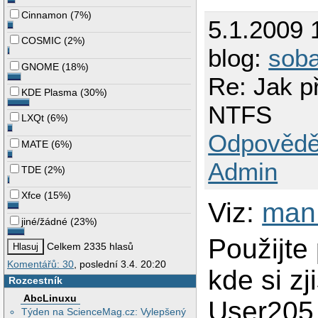
Cinnamon
(
7%
)
5.1.2009 
COSMIC
(
2%
)
blog:
sob
GNOME
(
18%
)
Re: Jak př
KDE Plasma
(
30%
)
NTFS
LXQt
(
6%
)
Odpovědě
MATE
(
6%
)
Admin
TDE
(
2%
)
Xfce
(
15%
)
Viz:
man
jiné/žádné
(
23%
)
Použijte
Celkem 2335 hlasů
Komentářů: 30
, poslední 3.4. 20:20
kde si zj
Rozcestník
AbcLinuxu
User205
Týden na ScienceMag.cz: Vylepšený