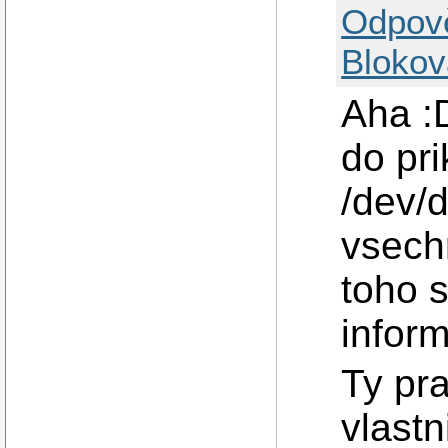
Odpov
Blokov
Aha :D
do pri
/dev/d
vsech
toho 
infor
Ty pra
vlast