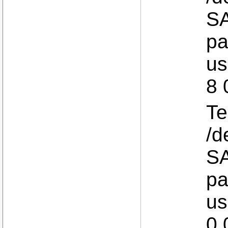
S
pa
us
8 
Te
/d
S
pa
us
0 