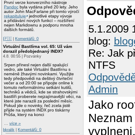
První verze konverzního nástroje
Odpově
Pandoc
byla vydána před 20 lety. Jeho
autor John MacFarlane při tomto výročí
rekapituluje
jednotlivé etapy vývoje
a přidávání nových funkcí – rozšíření
nejen Markdownu a podporu mnoha
5.1.2009 
dalších formátů.
blog:
blog
|🇵🇸
|
Komentářů: 0
Virtuální Bastlírna vol. 65: Už vám
Re: Jak př
dorazil předobjednaný INDX?
4.8. 00:55 | Pozvánky
NTFS
Srpen přinesl nejen další spalující
vedro, ale také Virtuální Bastlírnu s
Odpovědě
neméně žhavými novinkami. Využijte
tedy předpovědi na deštivý čtvrteční
večer a od 20:00 se připojte online k
Admin
tomuto neformálnímu setkání kutilů,
techniků a vědců, kde se strahovskými
bastlíři proberete nejzajímavější věci, na
Jako root
které jste narazili za poslední měsíc.
Pokud jde o novinky, řeč zcela jistě
přijde na systém INDX pro tiskárny
Neznam t
Průša, který na konci
…
více »
vyplneni,
bkralik
|
Komentářů: 0