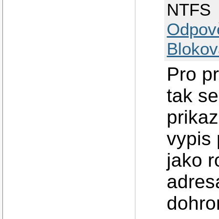
NTFS
Odpov
Blokov
Pro p
tak s
prika
vypis 
jako r
adres
dohro