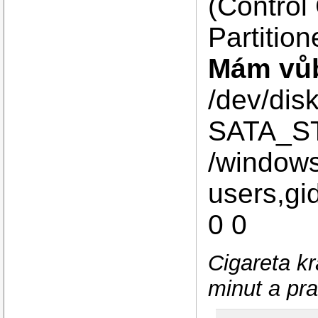
(Control
Partitio
Mám vůb
/dev/disk
SATA_S
/wind
users,gi
0 0
Cigareta kr
minut a pra