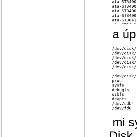
ata-ST3400
ata-ST3400
ata-ST3400
ata-ST3400
ata-ST3841
ata-ST3841
edd-int13_
a úp
edd-int13_
edd-int13_
edd-int13_
/dev/disk/
/dev/disk/
/dev/disk/
/dev/disk/
/dev/disk/
/dev/disk/
proc      
sysfs     
debugfs   
usbfs     
devpts    
/dev/sdb4 
mi sy
Disk 