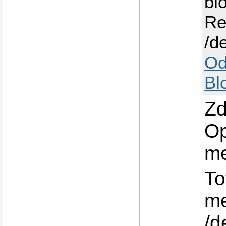
bl
Re
/d
Od
Bl
Zd
Op
me
To
m
/d