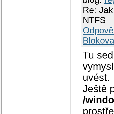
Re: Jak 
NTFS
Odpově
Blokova
Tu sed
vymysl
uvést.
Ještě 
/wind
prostře