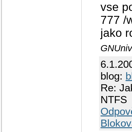
vse po
777 /
jako r
GNUnive
6.1.20
blog:
b
Re: Ja
NTFS
Odpov
Blokov