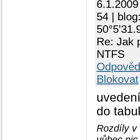
6.1.2009
54 | blog
50°5'31.
Re: Jak p
NTFS
Odpověd
Blokovat
uvedení
do tabu
Rozdíly v
vůbec nic,