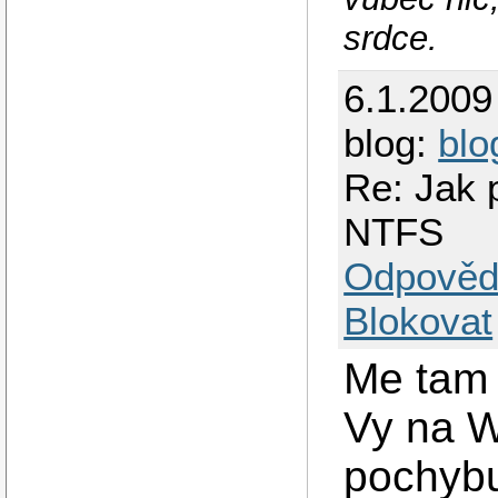
srdce.
6.1.2009
blog:
blo
Re: Jak p
NTFS
Odpověd
Blokovat
Me tam 
Vy na W
pochybu