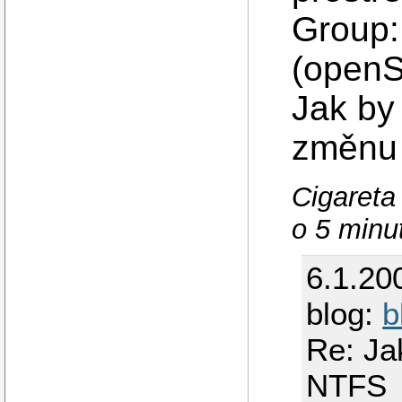
Group:
(open
Jak by
změnu
Cigareta
o 5 minut
6.1.20
blog:
b
Re: Ja
NTFS