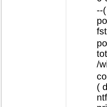
--
po
fs
po
to
/w
co
( 
nt