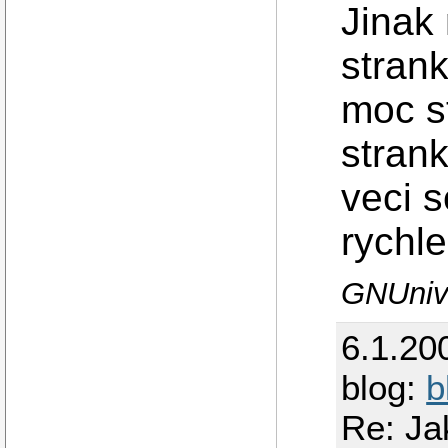
Jinak
stran
moc st
strank
veci s
rychl
GNUnive
6.1.20
blog:
b
Re: Ja