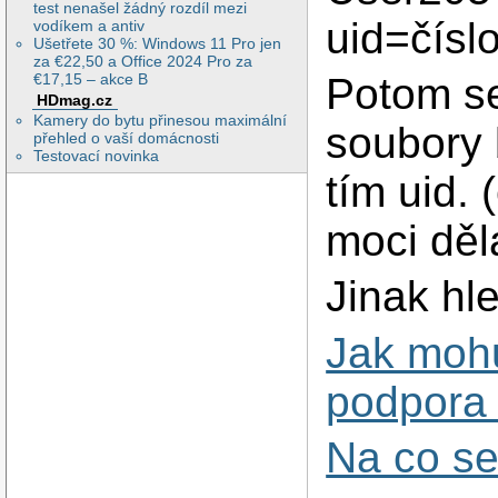
test nenašel žádný rozdíl mezi
uid=čísl
vodíkem a antiv
Ušetřete 30 %: Windows 11 Pro jen
za €22,50 a Office 2024 Pro za
€17,15 – akce B
Potom se
HDmag.cz
Kamery do bytu přinesou maximální
soubory 
přehled o vaší domácnosti
Testovací novinka
tím uid. 
moci děl
Jinak hl
Jak mohu
podpora
Na co se