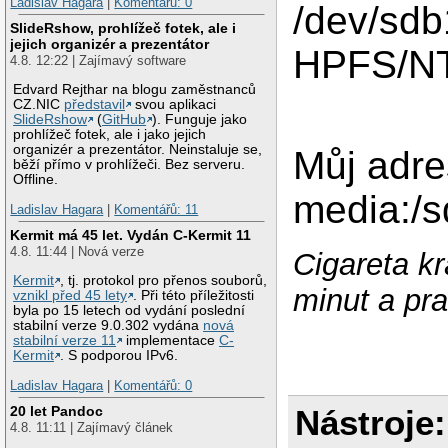
Ladislav Hagara
|
Komentářů: 0
/dev/s
SlideRshow, prohlížeč fotek, ale i
jejich organizér a prezentátor
HPFS/N
4.8. 12:22 | Zajímavý software
Edvard Rejthar na blogu zaměstnanců
CZ.NIC
představil
svou aplikaci
SlideRshow
(
GitHub
). Funguje jako
prohlížeč fotek, ale i jako jejich
organizér a prezentátor. Neinstaluje se,
Můj adre
běží přímo v prohlížeči. Bez serveru.
Offline.
media:/
Ladislav Hagara
|
Komentářů: 11
Kermit má 45 let. Vydán C-Kermit 11
4.8. 11:44 | Nová verze
Cigareta kr
Kermit
, tj. protokol pro přenos souborů,
minut a pra
vznikl před 45 lety
. Při této příležitosti
byla po 15 letech od vydání poslední
stabilní verze 9.0.302 vydána
nová
stabilní verze 11
implementace
C-
Kermit
. S podporou IPv6.
Ladislav Hagara
|
Komentářů: 0
Nástroje:
20 let Pandoc
4.8. 11:11 | Zajímavý článek