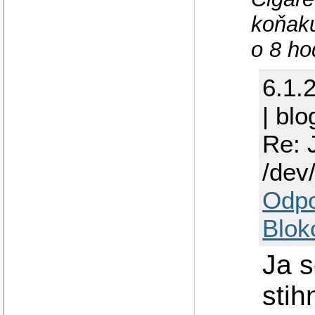
koňaku
o 8 ho
6.1.
| blo
Re: 
/dev
Odp
Blok
Ja 
stih