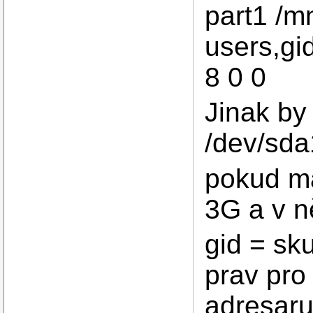
part1 /m
users,g
8 0 0
Jinak by
/dev/sda
pokud má
3G a v n
gid = sk
prav pro
adresar