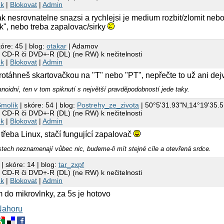
nk
|
Blokovat
|
Admin
ak nesrovnatelne snazsi a rychlejsi je medium rozbit/zlomit nebo 
ak", nebo treba zapalovac/sirky
kóre: 45 | blog:
otakar
| Adamov
h CD-R či DVD+-R (DL) (ne RW) k nečitelnosti
nk
|
Blokovat
|
Admin
táhneš skartovačkou na "T" nebo "PT", nepřečte to už ani dejvid
anoidní, ten v tom spiknutí s největší pravděpodobností jede taky.
Smolík
| skóre: 54 | blog:
Postrehy_ze_zivota
| 50°5'31.93"N,14°19'35.
h CD-R či DVD+-R (DL) (ne RW) k nečitelnosti
nk
|
Blokovat
|
Admin
třeba Linux, stačí fungující zapalovač
stech neznamenají vůbec nic, budeme-li mít stejné cíle a otevřená srdce.
| skóre: 14 | blog:
tar_zxpf
h CD-R či DVD+-R (DL) (ne RW) k nečitelnosti
nk
|
Blokovat
|
Admin
m do mikrovlnky, za 5s je hotovo
Nahoru