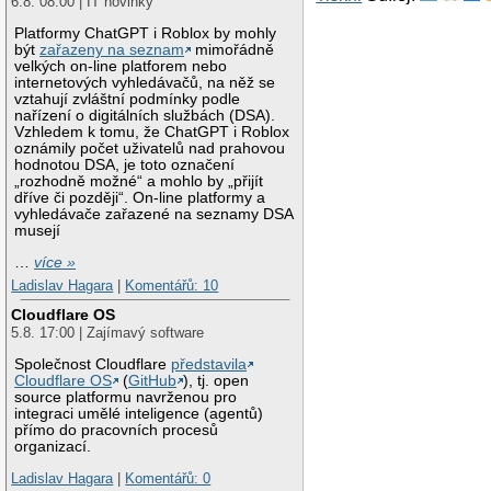
6.8. 08:00 | IT novinky
Platformy ChatGPT i Roblox by mohly
být
zařazeny na seznam
mimořádně
velkých on-line platforem nebo
internetových vyhledávačů, na něž se
vztahují zvláštní podmínky podle
nařízení o digitálních službách (DSA).
Vzhledem k tomu, že ChatGPT i Roblox
oznámily počet uživatelů nad prahovou
hodnotou DSA, je toto označení
„rozhodně možné“ a mohlo by „přijít
dříve či později“. On-line platformy a
vyhledávače zařazené na seznamy DSA
musejí
…
více »
Ladislav Hagara
|
Komentářů: 10
Cloudflare OS
5.8. 17:00 | Zajímavý software
Společnost Cloudflare
představila
Cloudflare OS
(
GitHub
), tj. open
source platformu navrženou pro
integraci umělé inteligence (agentů)
přímo do pracovních procesů
organizací.
Ladislav Hagara
|
Komentářů: 0