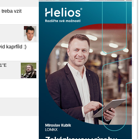
treba vzit
 kaprfíld :)
51"E