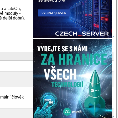
u a LiteOn,
vé moduly -
ě delší doba).
rmální člověk