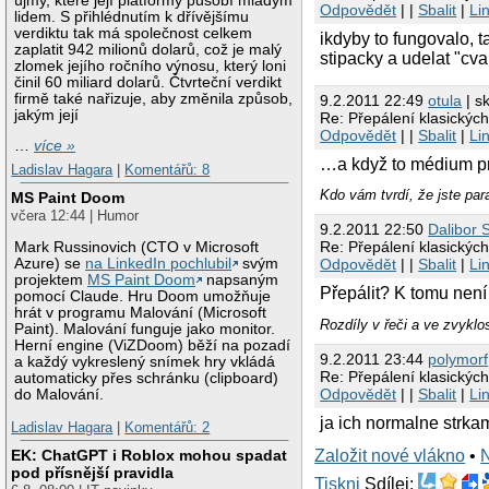
újmy, které její platformy působí mladým
Odpovědět
| |
Sbalit
|
Li
lidem. S přihlédnutím k dřívějšímu
verdiktu tak má společnost celkem
ikdyby to fungovalo, t
zaplatit 942 milionů dolarů, což je malý
stipacky a udelat "cv
zlomek jejího ročního výnosu, který loni
činil 60 miliard dolarů. Čtvrteční verdikt
firmě také nařizuje, aby změnila způsob,
9.2.2011 22:49
otula
| s
jakým její
Re: Přepálení klasickýc
Odpovědět
| |
Sbalit
|
Li
…
více »
…a když to médium pro
Ladislav Hagara
|
Komentářů: 8
Kdo vám tvrdí, že jste par
MS Paint Doom
včera 12:44 | Humor
9.2.2011 22:50
Dalibor 
Re: Přepálení klasickýc
Mark Russinovich (CTO v Microsoft
Azure) se
na LinkedIn pochlubil
svým
Odpovědět
| |
Sbalit
|
Li
projektem
MS Paint Doom
napsaným
Přepálit? K tomu není 
pomocí Claude. Hru Doom umožňuje
hrát v programu Malování (Microsoft
Rozdíly v řeči a ve zvyklo
Paint). Malování funguje jako monitor.
Herní engine (ViZDoom) běží na pozadí
9.2.2011 23:44
polymorf
a každý vykreslený snímek hry vkládá
Re: Přepálení klasickýc
automaticky přes schránku (clipboard)
Odpovědět
| |
Sbalit
|
Li
do Malování.
ja ich normalne strka
Ladislav Hagara
|
Komentářů: 2
Založit nové vlákno
•
EK: ChatGPT i Roblox mohou spadat
pod přísnější pravidla
Tiskni
Sdílej: