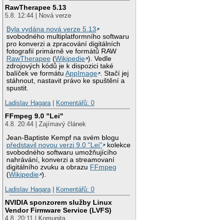
RawTherapee 5.13
5.8. 12:44 | Nová verze
Byla vydána nová verze 5.13
svobodného multiplatformního softwaru
pro konverzi a zpracování digitálních
fotografií primárně ve formátů RAW
RawTherapee
(
Wikipedie
). Vedle
zdrojových kódů je k dispozici také
balíček ve formátu
AppImage
. Stačí jej
stáhnout, nastavit právo ke spuštění a
spustit.
Ladislav Hagara
|
Komentářů: 0
FFmpeg 9.0 "Lei"
4.8. 20:44 | Zajímavý článek
Jean-Baptiste Kempf na svém blogu
představil novou verzi 9.0 "Lei"
kolekce
svobodného softwaru umožňujícího
nahrávání, konverzi a streamovaní
digitálního zvuku a obrazu
FFmpeg
(
Wikipedie
).
Ladislav Hagara
|
Komentářů: 0
NVIDIA sponzorem služby Linux
Vendor Firmware Service (LVFS)
4.8. 20:11 | Komunita