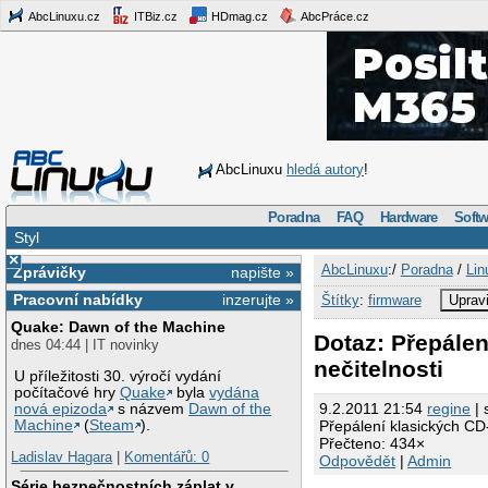
AbcLinuxu.cz
ITBiz.cz
HDmag.cz
AbcPráce.cz
AbcLinuxu
hledá autory
!
Poradna
FAQ
Hardware
Softw
Styl
×
AbcLinuxu
:/
Poradna
/
Lin
Zprávičky
napište »
Pracovní nabídky
inzerujte »
Štítky
:
firmware
Upravi
Quake: Dawn of the Machine
Dotaz: Přepálen
dnes 04:44 | IT novinky
nečitelnosti
U příležitosti 30. výročí vydání
počítačové hry
Quake
byla
vydána
9.2.2011 21:54
regine
| 
nová epizoda
s názvem
Dawn of the
Machine
(
Steam
).
Přepálení klasických CD
Přečteno: 434×
Ladislav Hagara
|
Komentářů: 0
Odpovědět
|
Admin
Série bezpečnostních záplat v