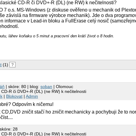
 klasické CD-R či DVD+-R (DL) (ne RW) k nečitelnosti?
 7 o.s. MS-Windows (z diskuse ověřeno u mechanik od Plextor
píše závislá na firmware výrobce mechanik). Jde o dva programo
en informace v Lead-in bloku a FullErase celý nosič (samozřejm
hodnotí.
nutu, láhev koňaku o 5 minut a pracovní den krátí život o 8 hodin.
t
(1)
?
báň
| skóre: 80 | blog:
soban
| Olomouc
h CD-R či DVD+-R (DL) (ne RW) k nečitelnosti
nk
|
Blokovat
|
Admin
dobré? Odpovím k ničemu!
t CD,DVD zničit stačí ho zničit mechanicky a pochybuji že to no
íst....
 skóre: 28
h CD-R či DVD+-R (DL) (ne RW) k nečitelnosti