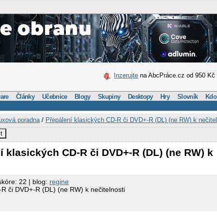
Inzerujte
na AbcPráce.cz od 950 Kč
are
Články
Učebnice
Blogy
Skupiny
Desktopy
Hry
Slovník
Kdo
uxová poradna
/
Přepálení klasických CD-R či DVD+-R (DL) (ne RW) k nečitel
t
í klasických CD-R či DVD+-R (DL) (ne RW) k
skóre: 22 | blog:
regine
-R či DVD+-R (DL) (ne RW) k nečitelnosti