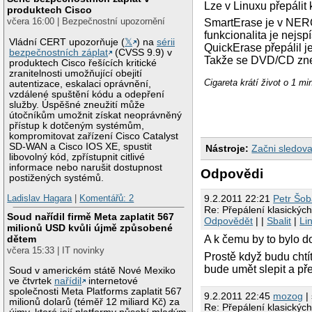
Lze v Linuxu přepálit
produktech Cisco
včera 16:00 | Bezpečnostní upozornění
SmartErase je v NERO
funkcionalita je nejs
Vládní CERT upozorňuje (
𝕏
) na
sérii
QuickErase přepálil j
bezpečnostních záplat
(CVSS 9.9) v
Takže se DVD/CD zne
produktech Cisco řešících kritické
zranitelnosti umožňující obejití
Cigareta krátí život o 1 mi
autentizace, eskalaci oprávnění,
vzdálené spuštění kódu a odepření
služby. Úspěšné zneužití může
útočníkům umožnit získat neoprávněný
přístup k dotčeným systémům,
kompromitovat zařízení Cisco Catalyst
SD-WAN a Cisco IOS XE, spustit
Nástroje:
Začni sledova
libovolný kód, zpřístupnit citlivé
informace nebo narušit dostupnost
Odpovědi
postižených systémů.
9.2.2011 22:21
Petr Šo
Ladislav Hagara
|
Komentářů: 2
Re: Přepálení klasickýc
Soud nařídil firmě Meta zaplatit 567
Odpovědět
| |
Sbalit
|
Li
milionů USD kvůli újmě způsobené
dětem
A k čemu by to bylo 
včera 15:33 | IT novinky
Prostě když budu chtí
bude umět slepit a přeč
Soud v americkém státě Nové Mexiko
ve čtvrtek
nařídil
internetové
společnosti Meta Platforms zaplatit 567
9.2.2011 22:45
mozog
|
milionů dolarů (téměř 12 miliard Kč) za
Re: Přepálení klasickýc