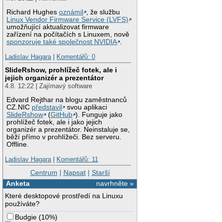
Richard Hughes
oznámil
, že službu
Linux Vendor Firmware Service (LVFS)
umožňující aktualizovat firmware
zařízení na počítačích s Linuxem, nově
sponzoruje také společnost NVIDIA
.
Ladislav Hagara
|
Komentářů: 0
SlideRshow, prohlížeč fotek, ale i
jejich organizér a prezentátor
4.8. 12:22 | Zajímavý software
Edvard Rejthar na blogu zaměstnanců
CZ.NIC
představil
svou aplikaci
SlideRshow
(
GitHub
). Funguje jako
prohlížeč fotek, ale i jako jejich
organizér a prezentátor. Neinstaluje se,
běží přímo v prohlížeči. Bez serveru.
Offline.
Ladislav Hagara
|
Komentářů: 11
Centrum
|
Napsat
|
Starší
Anketa
navrhněte »
Které desktopové prostředí na Linuxu
používáte?
Budgie
(
10%
)