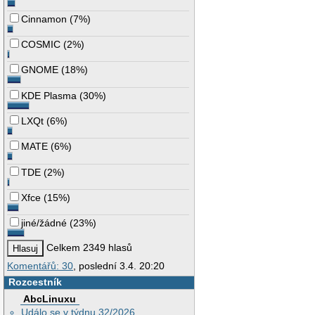
Cinnamon
(
7%
)
COSMIC
(
2%
)
GNOME
(
18%
)
KDE Plasma
(
30%
)
LXQt
(
6%
)
MATE
(
6%
)
TDE
(
2%
)
Xfce
(
15%
)
jiné/žádné
(
23%
)
Celkem 2349 hlasů
Komentářů: 30
, poslední 3.4. 20:20
Rozcestník
AbcLinuxu
Událo se v týdnu 32/2026