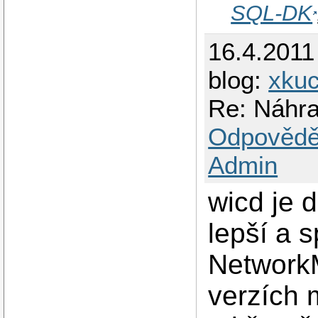
SQL-DK
16.4.2011
blog:
xkuc
Re: Náhr
Odpovědě
Admin
wicd je 
lepší a s
NetworkM
verzích 