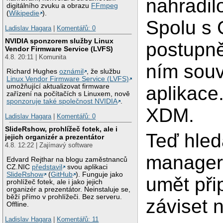
nahradil
digitálního zvuku a obrazu
FFmpeg
(
Wikipedie
).
Spolu s
Ladislav Hagara
|
Komentářů: 0
NVIDIA sponzorem služby Linux
postupně
Vendor Firmware Service (LVFS)
4.8. 20:11 | Komunita
ním souv
Richard Hughes
oznámil
, že službu
Linux Vendor Firmware Service (LVFS)
umožňující aktualizovat firmware
aplikace
zařízení na počítačích s Linuxem, nově
sponzoruje také společnost NVIDIA
.
XDM.
Ladislav Hagara
|
Komentářů: 0
SlideRshow, prohlížeč fotek, ale i
Teď hle
jejich organizér a prezentátor
4.8. 12:22 | Zajímavý software
manager.
Edvard Rejthar na blogu zaměstnanců
CZ.NIC
představil
svou aplikaci
SlideRshow
(
GitHub
). Funguje jako
umět při
prohlížeč fotek, ale i jako jejich
organizér a prezentátor. Neinstaluje se,
běží přímo v prohlížeči. Bez serveru.
záviset
Offline.
Ladislav Hagara
|
Komentářů: 11