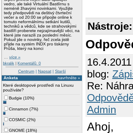
vedro, ale také Virtuální Bastlírnu s
neméně žhavými novinkami. Využijte
tedy předpovědi na deštivý čtvrteční
večer a od 20:00 se připojte online k
tomuto neformálnímu setkání kutilů,
Nástroje:
techniků a vědců, kde se strahovskými
bastlíři proberete nejzajímavější věci, na
které jste narazili za poslední měsíc.
Odpově
Pokud jde o novinky, řeč zcela jistě
přijde na systém INDX pro tiskárny
Průša, který na konci
…
více »
16.4.2011
bkralik
|
Komentářů: 0
blog:
Zápi
Centrum
|
Napsat
|
Starší
Anketa
navrhněte »
Re: Náhr
Které desktopové prostředí na Linuxu
používáte?
Odpovědě
Budgie
(
10%
)
Admin
Cinnamon
(
7%
)
COSMIC
(
2%
)
Ahoj,
GNOME
(
18%
)