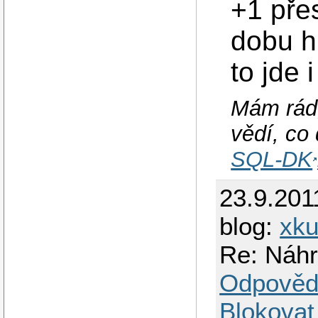
+1 pře
dobu h
to jde 
Mám rád,
vědí, co 
SQL-DK
23.9.201
blog:
xku
Re: Náh
Odpověd
Blokovat