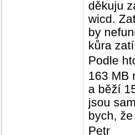
děkuju z
wicd. Za
by nefun
kůra zat
Podle h
163 MB r
a běží 1
jsou sam
bych, že
Petr