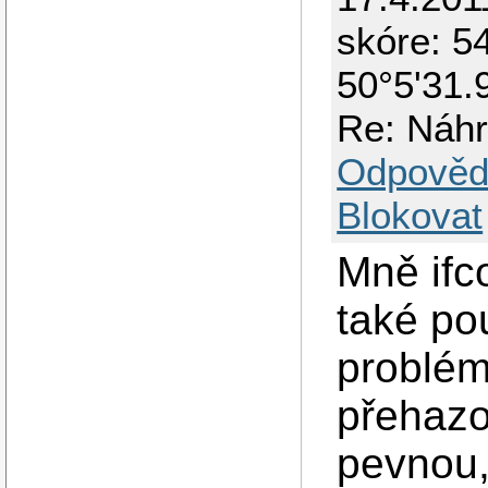
skóre: 54
50°5'31.
Re: Náh
Odpověd
Blokovat
Mně ifco
také po
problém
přehazo
pevnou,