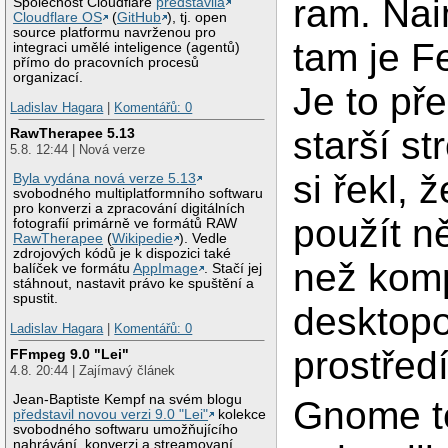
ram. Nai
Společnost Cloudflare
představila
Cloudflare OS
(
GitHub
), tj. open
source platformu navrženou pro
tam je F
integraci umělé inteligence (agentů)
přímo do pracovních procesů
organizací.
Je to př
Ladislav Hagara
|
Komentářů: 0
starší st
RawTherapee 5.13
5.8. 12:44 | Nová verze
si řekl, 
Byla vydána nová verze 5.13
svobodného multiplatformního softwaru
pro konverzi a zpracování digitálních
použít n
fotografií primárně ve formátů RAW
RawTherapee
(
Wikipedie
). Vedle
zdrojových kódů je k dispozici také
než komp
balíček ve formátu
AppImage
. Stačí jej
stáhnout, nastavit právo ke spuštění a
spustit.
desktop
Ladislav Hagara
|
Komentářů: 0
prostředí
FFmpeg 9.0 "Lei"
4.8. 20:44 | Zajímavý článek
Jean-Baptiste Kempf na svém blogu
Gnome t
představil novou verzi 9.0 "Lei"
kolekce
svobodného softwaru umožňujícího
nahrávání, konverzi a streamovaní