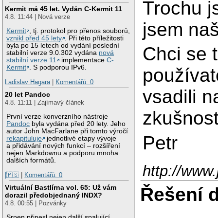
Trochu j
Kermit má 45 let. Vydán C-Kermit 11
4.8. 11:44 | Nová verze
jsem naš
Kermit
, tj. protokol pro přenos souborů,
vznikl před 45 lety
. Při této příležitosti
byla po 15 letech od vydání poslední
Chci se t
stabilní verze 9.0.302 vydána
nová
stabilní verze 11
implementace
C-
Kermit
. S podporou IPv6.
používat
Ladislav Hagara
|
Komentářů: 0
vsadili 
20 let Pandoc
4.8. 11:11 | Zajímavý článek
zkušnost
První verze konverzního nástroje
Pandoc
byla vydána před 20 lety. Jeho
autor John MacFarlane při tomto výročí
Petr
rekapituluje
jednotlivé etapy vývoje
a přidávání nových funkcí – rozšíření
nejen Markdownu a podporu mnoha
dalších formátů.
http://www
|🇵🇸
|
Komentářů: 0
Virtuální Bastlírna vol. 65: Už vám
Řešení 
dorazil předobjednaný INDX?
4.8. 00:55 | Pozvánky
Srpen přinesl nejen další spalující