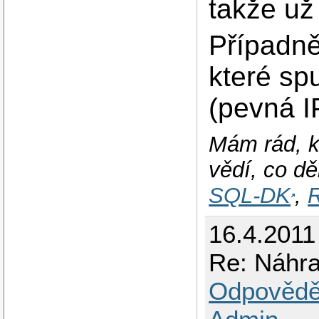
takže už
Případně
které spu
(pevná I
Mám rád, k
vědí, co dě
SQL-DK
,
R
16.4.2011
Re: Náhr
Odpovědě