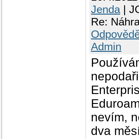
Jenda
| J
Re: Náhr
Odpovědě
Admin
Používám
nepodaři
Enterpri
Eduroam)
nevím, n
dva měsí