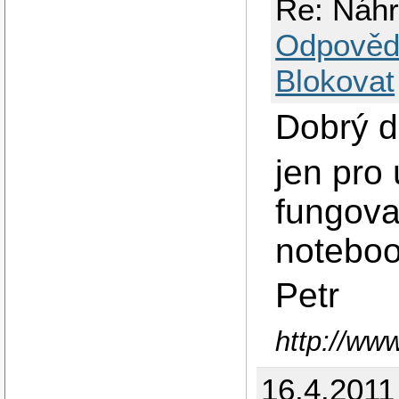
Re: Náh
Odpověd
Blokovat
Dobrý d
jen pro 
fungova
noteboo
Petr
http://ww
16.4.2011