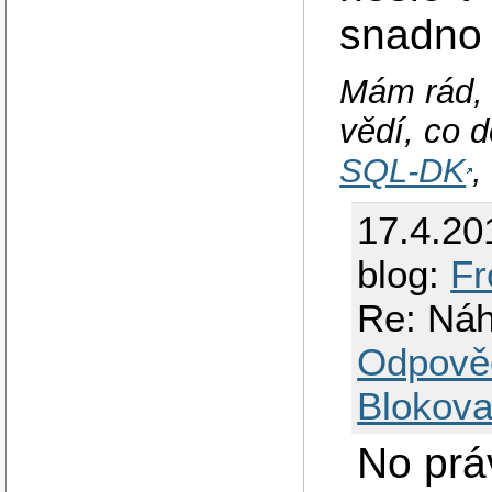
snadno 
Mám rád, 
vědí, co d
SQL-DK
17.4.20
blog:
Fr
Re: Náh
Odpově
Blokova
No prá