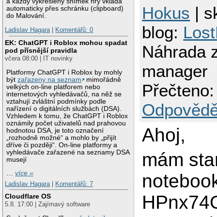
a každý vykreslený snímek hry vkládá
Hokus
| s
automaticky přes schránku (clipboard)
do Malování.
blog:
Los
Ladislav Hagara
|
Komentářů: 0
EK: ChatGPT i Roblox mohou spadat
Náhrada 
pod přísnější pravidla
včera 08:00 | IT novinky
manager
Platformy ChatGPT i Roblox by mohly
být
zařazeny na seznam
mimořádně
Přečteno:
velkých on-line platforem nebo
internetových vyhledávačů, na něž se
vztahují zvláštní podmínky podle
Odpovědě
nařízení o digitálních službách (DSA).
Vzhledem k tomu, že ChatGPT i Roblox
oznámily počet uživatelů nad prahovou
Ahoj,
hodnotou DSA, je toto označení
„rozhodně možné“ a mohlo by „přijít
dříve či později“. On-line platformy a
vyhledávače zařazené na seznamy DSA
mám sta
musejí
…
více »
notebook
Ladislav Hagara
|
Komentářů: 7
HPnx74O
Cloudflare OS
5.8. 17:00 | Zajímavý software