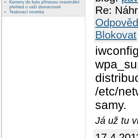
Kamery do bytu přinesou maximální
Re: Náh
přehled o vaší domácnosti
Testovací novinka
Odpověd
Blokovat
iwconfig
wpa_sup
distribu
/etc/ne
samy.
Já už tu 
17.4.201