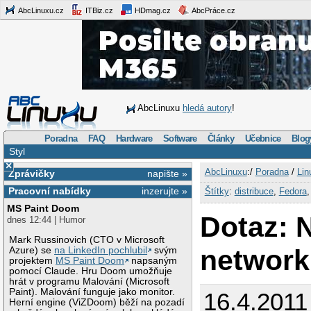
AbcLinuxu.cz
ITBiz.cz
HDmag.cz
AbcPráce.cz
AbcLinuxu
hledá autory
!
Poradna
FAQ
Hardware
Software
Články
Učebnice
Blog
Styl
×
AbcLinuxu
:/
Poradna
/
Lin
Zprávičky
napište »
Pracovní nabídky
inzerujte »
Štítky
:
distribuce
,
Fedora
MS Paint Doom
Dotaz: 
dnes 12:44 | Humor
Mark Russinovich (CTO v Microsoft
network
Azure) se
na LinkedIn pochlubil
svým
projektem
MS Paint Doom
napsaným
pomocí Claude. Hru Doom umožňuje
hrát v programu Malování (Microsoft
Paint). Malování funguje jako monitor.
16.4.2011
Herní engine (ViZDoom) běží na pozadí