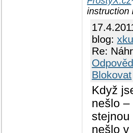
FrostyX.cz
instruction
17.4.201
blog:
xku
Re: Náh
Odpověd
Blokovat
Když js
nešlo – 
stejnou
nešlo v