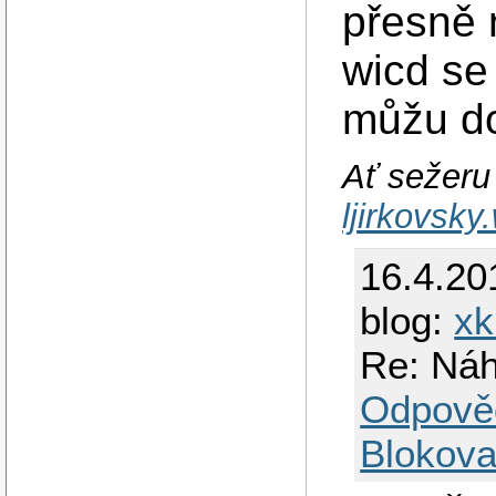
přesně 
wicd se
můžu do
Ať sežeru 
ljirkovsk
16.4.20
blog:
xk
Re: Náh
Odpově
Blokova