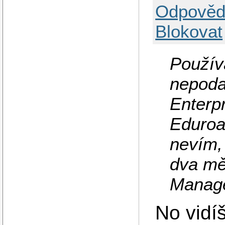
Odpověd
Blokovat
Použív
nepoda
Enterp
Eduroam
nevím, 
dva mě
Manage
No vidí