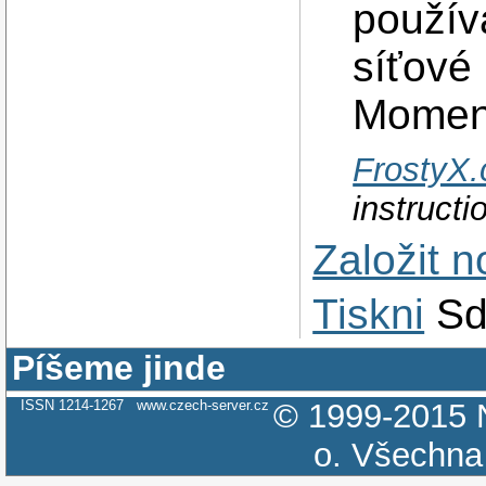
použív
síťové
Momen
FrostyX.
instruct
Založit 
Tiskni
Sd
Píšeme jinde
ISSN 1214-1267
www.czech-server.cz
© 1999-2015
o.
Všechna 