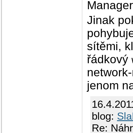
Manager
Jinak po
pohybuj
sítěmi, 
řádkový
network-
jenom n
16.4.201
blog:
Sla
Re: Náh