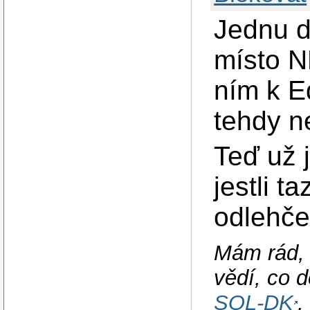
Jednu d
místo N
ním k E
tehdy n
Teď už 
jestli t
odlehče
Mám rád, 
vědí, co d
SQL-DK