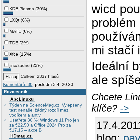
wicd pou
KDE Plasma
(
30%
)
problém
LXQt
(
6%
)
MATE
(
6%
)
používám
TDE
(
2%
)
mi stačí i
Xfce
(
15%
)
Ideální 
jiné/žádné
(
23%
)
ale spíše
Celkem 2337 hlasů
Komentářů: 30
, poslední 3.4. 20:20
Rozcestník
Chcete Lin
AbcLinuxu
Týden na ScienceMag.cz: Vylepšený
klíče?
->
test nenašel žádný rozdíl mezi
vodíkem a antiv
Ušetřete 30 %: Windows 11 Pro jen
17.4.201
za €22,50 a Office 2024 Pro za
€17,15 – akce B
blog:
pav
HDmag.cz