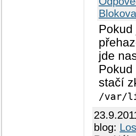
Odpově
Blokova
Pokud 
přehaz
jde na
Pokud 
stačí z
/var/l
23.9.201
blog:
Lo