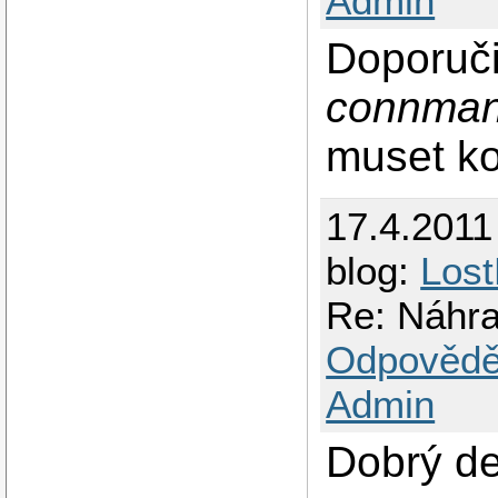
Admin
Doporuči
connma
muset ko
17.4.2011
blog:
Los
Re: Náhr
Odpovědě
Admin
Dobrý de