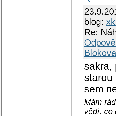
23.9.20
blog:
xk
Re: Náh
Odpově
Blokova
sakra, 
starou
sem ne
Mám rád,
vědí, co 