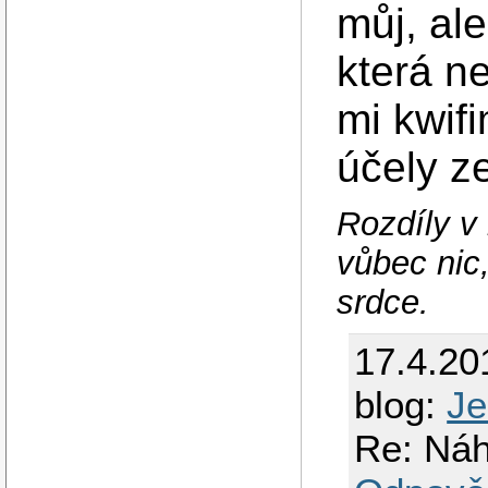
můj, ale
která ne
mi kwif
účely z
Rozdíly v
vůbec nic,
srdce.
17.4.20
blog:
Je
Re: Náh