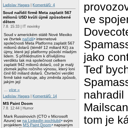
provozov
Ladislav Hagara
|
Komentářů: 4
Soud nařídil firmě Meta zaplatit 567
ve spoje
milionů USD kvůli újmě způsobené
dětem
7.8. 15:33 | IT novinky
Dovecot
Soud v americkém státě Nové Mexiko
ve čtvrtek
nařídil
internetové
Spamas
společnosti Meta Platforms zaplatit 567
milionů dolarů (téměř 12 miliard Kč) za
újmy, které její platformy působí mladým
jako cont
lidem. S přihlédnutím k dřívějšímu
verdiktu tak má společnost celkem
zaplatit 942 milionů dolarů, což je malý
Teď bych
zlomek jejího ročního výnosu, který loni
činil 60 miliard dolarů. Čtvrteční verdikt
firmě také nařizuje, aby změnila způsob,
Spamass
jakým její
…
více »
nahradil
Ladislav Hagara
|
Komentářů: 14
Mailsca
MS Paint Doom
7.8. 12:44 | Humor
tom je 
Mark Russinovich (CTO v Microsoft
Azure) se
na LinkedIn pochlubil
svým
projektem
MS Paint Doom
napsaným