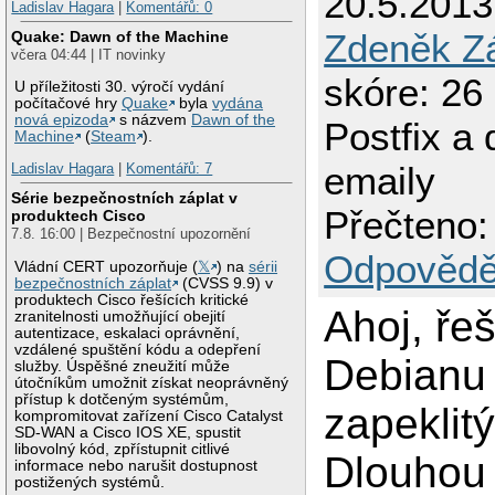
20.5.2013
Ladislav Hagara
|
Komentářů: 0
Zdeněk Z
Quake: Dawn of the Machine
včera 04:44 | IT novinky
skóre: 26
U příležitosti 30. výročí vydání
počítačové hry
Quake
byla
vydána
nová epizoda
s názvem
Dawn of the
Postfix a 
Machine
(
Steam
).
emaily
Ladislav Hagara
|
Komentářů: 7
Série bezpečnostních záplat v
Přečteno:
produktech Cisco
7.8. 16:00 | Bezpečnostní upozornění
Odpovědě
Vládní CERT upozorňuje (
𝕏
) na
sérii
bezpečnostních záplat
(CVSS 9.9) v
produktech Cisco řešících kritické
Ahoj, ře
zranitelnosti umožňující obejití
autentizace, eskalaci oprávnění,
vzdálené spuštění kódu a odepření
Debianu
služby. Úspěšné zneužití může
útočníkům umožnit získat neoprávněný
přístup k dotčeným systémům,
zapeklit
kompromitovat zařízení Cisco Catalyst
SD-WAN a Cisco IOS XE, spustit
libovolný kód, zpřístupnit citlivé
Dlouhou
informace nebo narušit dostupnost
postižených systémů.