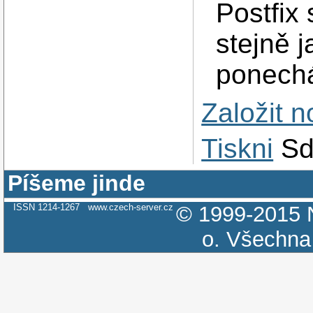
Postfix
stejně 
ponechá
Založit 
Tiskni
Sd
Píšeme jinde
ISSN 1214-1267
www.czech-server.cz
© 1999-2015
o.
Všechna 