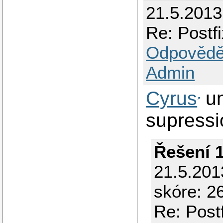
21.5.2013
virtual_mailbox_ma
virtual_mailbox_do
virtual_alias_maps
Re: Postfi
virtual_uid_maps  
virtual_gid_maps  
Odpovědě
Admin
Cyrus
um
supressi
Řešení 
21.5.201
skóre: 2
Re: Postf