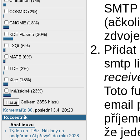
Cinnamon
(
7%
)
SMTP s
COSMIC
(
2%
)
(ačkol
GNOME
(
18%
)
zdvoje
KDE Plasma
(
30%
)
Přidat
LXQt
(
6%
)
MATE
(
6%
)
smtp l
TDE
(
2%
)
recei
Xfce
(
15%
)
Toto f
jiné/žádné
(
23%
)
email 
Celkem 2356 hlasů
Komentářů: 30
, poslední 3.4. 20:20
příjem
Rozcestník
AbcLinuxu
že jed
Týden na ITBiz: Náklady na
podpůrnou AI převýší do roku 2028