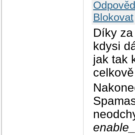
Odpověd
Blokovat
Díky za
kdysi d
jak tak
celkově
Nakonec 
Spamass
neodchy
enable_