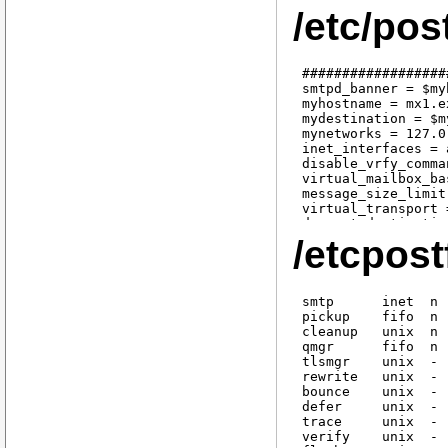
/etc/pos
##################
smtpd_banner = $my
myhostname = mx1.e
mydestination = $m
mynetworks = 127.0.
inet_interfaces = a
disable_vrfy_comma
virtual_mailbox_ba
message_size_limit
virtual_transport 
dovecot_destinatio
smtp_sasl_password
/etcpost
smtp_sasl_auth_ena
inet_protocols = ip
maximal_queue_life
bounce_queue_lifet
smtp      inet  n 
smtp_mx_address_li
pickup    fifo  n 
smtpd_sasl_authent
cleanup   unix  n 
smtp_connect_timeo
qmgr      fifo  n 
smtp_host_lookup =
tlsmgr    unix  - 
rewrite   unix  - 
#enable_original_r
bounce    unix  - 
#smtpd_disable_ehl
defer     unix  - 
trace     unix  - 
########## SECURIT
verify    unix  - 