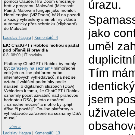
úrazu.
pomocí Claude. Hru Doom umožňuje
hrát v programu Malování (Microsoft
Paint). Malování funguje jako monitor.
Herní engine (ViZDoom) běží na pozadí
Spamassa
a každý vykreslený snímek hry vkládá
automaticky přes schránku (clipboard)
do Malování.
jako conte
Ladislav Hagara
|
Komentářů: 4
uměl za
EK: ChatGPT i Roblox mohou spadat
pod přísnější pravidla
6.8. 08:00 | IT novinky
duplicitn
Platformy ChatGPT i Roblox by mohly
být
zařazeny na seznam
mimořádně
Tím mám 
velkých on-line platforem nebo
internetových vyhledávačů, na něž se
vztahují zvláštní podmínky podle
identick
nařízení o digitálních službách (DSA).
Vzhledem k tomu, že ChatGPT i Roblox
jsem pos
oznámily počet uživatelů nad prahovou
hodnotou DSA, je toto označení
„rozhodně možné“ a mohlo by „přijít
uživatele
dříve či později“. On-line platformy a
vyhledávače zařazené na seznamy DSA
musejí
obsahova
…
více »
Ladislav Hagara
|
Komentářů: 13