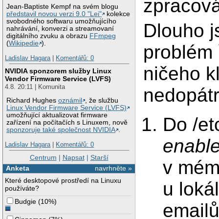
zpracová
Jean-Baptiste Kempf na svém blogu
představil novou verzi 9.0 "Lei"
kolekce
svobodného softwaru umožňujícího
Dlouho j
nahrávání, konverzi a streamovaní
digitálního zvuku a obrazu
FFmpeg
(
Wikipedie
).
problém ř
Ladislav Hagara
|
Komentářů: 0
ničeho k
NVIDIA sponzorem služby Linux
Vendor Firmware Service (LVFS)
4.8. 20:11 | Komunita
nedopátr
Richard Hughes
oznámil
, že službu
Linux Vendor Firmware Service (LVFS)
umožňující aktualizovat firmware
Do /et
zařízení na počítačích s Linuxem, nově
sponzoruje také společnost NVIDIA
.
enable
Ladislav Hagara
|
Komentářů: 0
Centrum
|
Napsat
|
Starší
v mém 
Anketa
navrhněte »
Které desktopové prostředí na Linuxu
u loká
používáte?
Budgie
(
10%
)
emailů