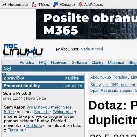
AbcLinuxu.cz
ITBiz.cz
HDmag.cz
AbcPráce.cz
AbcLinuxu
hledá autory
!
Poradna
FAQ
Hardware
Software
Články
Učebnice
Blog
Styl
×
AbcLinuxu
:/
Poradna
/
Lin
Zprávičky
napište »
Štítky
:
crt
,
DNS
,
dovecot
Pracovní nabídky
inzerujte »
SpamAssassin
,
spojení
,
S
Sonic Pi 5.0.0
dnes 12:44 | Nová verze
Dotaz: P
Sam Aaron
vydal novou major verzi
5.0.0
aplikace
Sonic Pi
(
Wikipedie
)
duplicit
určené také pro výuku programování
pomocí skládání hudby. Přehled
novinek na
GitHubu
. Instalovat lze také
z
Flathubu
.