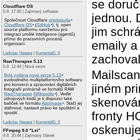
se doruč
Cloudflare OS
5.8. 17:00 | Zajímavý software
jednou. D
Společnost Cloudflare
představila
Cloudflare OS
(
GitHub
), tj. open
jim schrá
source platformu navrženou pro
integraci umělé inteligence (agentů)
přímo do pracovních procesů
emaily a 
organizací.
Ladislav Hagara
|
Komentářů: 0
zachoval
RawTherapee 5.13
5.8. 12:44 | Nová verze
Mailscan
Byla vydána nová verze 5.13
svobodného multiplatformního softwaru
jiném pr
pro konverzi a zpracování digitálních
fotografií primárně ve formátů RAW
RawTherapee
(
Wikipedie
). Vedle
skenová
zdrojových kódů je k dispozici také
balíček ve formátu
AppImage
. Stačí jej
stáhnout, nastavit právo ke spuštění a
fronty H
spustit.
Ladislav Hagara
|
Komentářů: 0
oskenuje
FFmpeg 9.0 "Lei"
4.8. 20:44 | Zajímavý článek