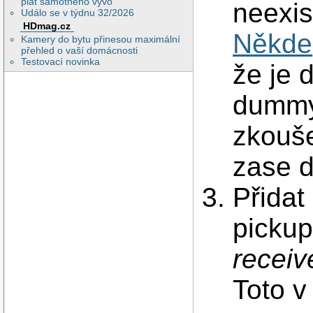
plat samotného vývo
neexis
Událo se v týdnu 32/2026
HDmag.cz
Někde
Kamery do bytu přinesou maximální
přehled o vaší domácnosti
Testovací novinka
že je 
dummy 
zkouše
zase d
Přidat
pickup
recei
Toto v