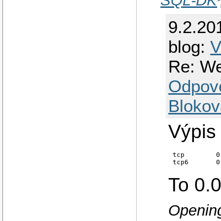
SQL-DK
9.2.20
blog:
V
Re: We
Odpov
Blokov
Výpis 
tcp        0
To 0.0
Opening