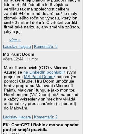
újmy, které její platformy působí mladým
lidem. S přihlédnutím k dřívějšímu
verdiktu tak má společnost celkem
zaplatit 942 milionů dolarů, což je malý
zlomek jejího ročního výnosu, který loni
činil 60 miliard dolarů. Čtvrteční verdikt
firmě také nařizuje, aby změnila způsob,
jakým její
…
více »
Ladislav Hagara
|
Komentářů: 8
MS Paint Doom
včera 12:44 | Humor
Mark Russinovich (CTO v Microsoft
Azure) se
na LinkedIn pochlubil
svým
projektem
MS Paint Doom
napsaným
pomocí Claude. Hru Doom umožňuje
hrát v programu Malování (Microsoft
Paint). Malování funguje jako monitor.
Herní engine (ViZDoom) běží na pozadí
a každý vykreslený snímek hry vkládá
automaticky přes schránku (clipboard)
do Malování.
Ladislav Hagara
|
Komentářů: 2
EK: ChatGPT i Roblox mohou spadat
pod přísnější pravidla