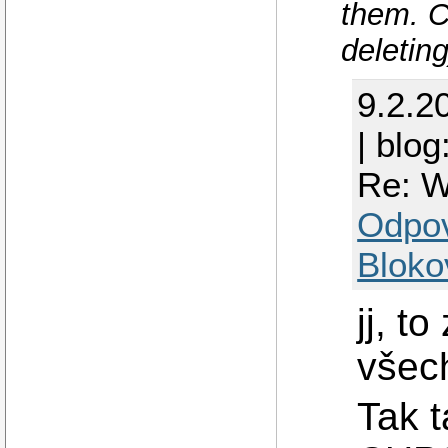
them. C
deletin
9.2.2
| blog
Re: W
Odpo
Bloko
jj, t
všec
Tak t