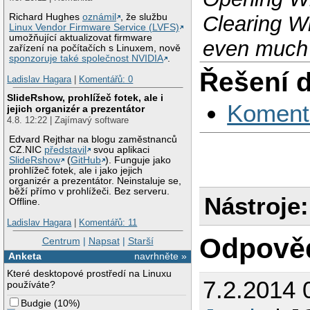
Clearing Wi
Richard Hughes
oznámil
, že službu
Linux Vendor Firmware Service (LVFS)
umožňující aktualizovat firmware
even much 
zařízení na počítačích s Linuxem, nově
sponzoruje také společnost NVIDIA
.
Řešení 
Ladislav Hagara
|
Komentářů: 0
SlideRshow, prohlížeč fotek, ale i
Koment
jejich organizér a prezentátor
4.8. 12:22 | Zajímavý software
Edvard Rejthar na blogu zaměstnanců
CZ.NIC
představil
svou aplikaci
SlideRshow
(
GitHub
). Funguje jako
prohlížeč fotek, ale i jako jejich
organizér a prezentátor. Neinstaluje se,
běží přímo v prohlížeči. Bez serveru.
Nástroje:
Offline.
Ladislav Hagara
|
Komentářů: 11
Odpově
Centrum
|
Napsat
|
Starší
Anketa
navrhněte »
Které desktopové prostředí na Linuxu
7.2.2014 
používáte?
Budgie
(
10%
)