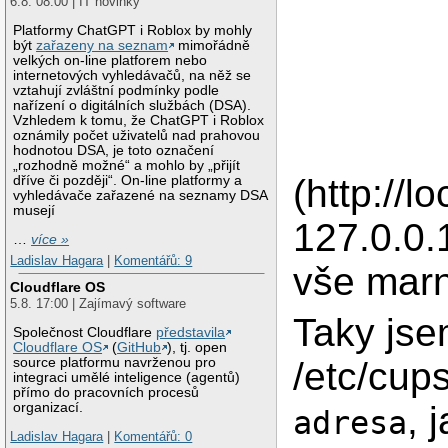
6.8. 08:00 | IT novinky
Platformy ChatGPT i Roblox by mohly
být
zařazeny na seznam
mimořádně
velkých on-line platforem nebo
internetových vyhledávačů, na něž se
vztahují zvláštní podmínky podle
nařízení o digitálních službách (DSA).
Vzhledem k tomu, že ChatGPT i Roblox
oznámily počet uživatelů nad prahovou
hodnotou DSA, je toto označení
„rozhodně možné“ a mohlo by „přijít
(http://l
dříve či později“. On-line platformy a
vyhledávače zařazené na seznamy DSA
musejí
127.0.0.
…
více »
Ladislav Hagara
|
Komentářů: 9
vše mar
Cloudflare OS
5.8. 17:00 | Zajímavý software
Taky jse
Společnost Cloudflare
představila
Cloudflare OS
(
GitHub
), tj. open
source platformu navrženou pro
/etc/cup
integraci umělé inteligence (agentů)
přímo do pracovních procesů
, 
organizací.
adresa
Ladislav Hagara
|
Komentářů: 0