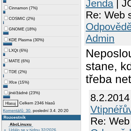
Jenda
| J
Cinnamon
(
7%
)
Re: Web s
COSMIC
(
2%
)
Odpovědě
GNOME
(
18%
)
Admin
KDE Plasma
(
30%
)
Neposlo
LXQt
(
6%
)
MATE
(
6%
)
stane, k
TDE
(
2%
)
třeba ne
Xfce
(
15%
)
jiné/žádné
(
23%
)
8.2.2014
Celkem 2346 hlasů
Vtipnéřů
Komentářů: 30
, poslední 3.4. 20:20
Rozcestník
Re: Web 
AbcLinuxu
Událo se v týdnu 32/2026