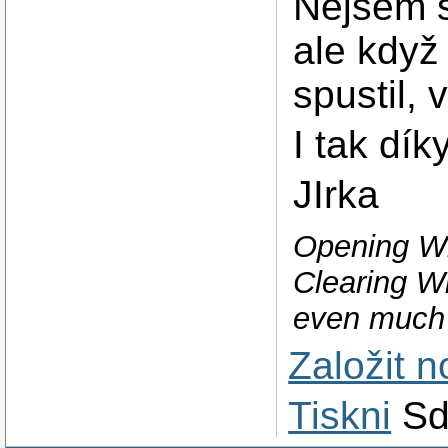
Nejsem si
ale když
spustil,
I tak dík
JIrka
Opening Wi
Clearing Wi
even much 
Založit 
Tiskni
Sd