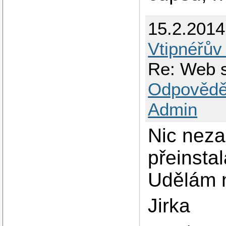
15.2.2014
Vtipnéřův
Re: Web s
Odpovědě
Admin
Nic nezab
přeinstal
Udělám n
Jirka