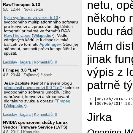
netu, op
RawTherapee 5.13
5.8. 12:44 | Nová verze
někoho n
Byla vydána nová verze 5.13
svobodného multiplatformního softwaru
pro konverzi a zpracování digitálních
budu rád
fotografií primárně ve formátů RAW
RawTherapee
(
Wikipedie
). Vedle
zdrojových kódů je k dispozici také
Mám dist
balíček ve formátu
AppImage
. Stačí jej
stáhnout, nastavit právo ke spuštění a
spustit.
jinak fu
Ladislav Hagara
|
Komentářů: 0
výpis z 
FFmpeg 9.0 "Lei"
4.8. 20:44 | Zajímavý článek
patrně t
Jean-Baptiste Kempf na svém blogu
představil novou verzi 9.0 "Lei"
kolekce
svobodného softwaru umožňujícího
nahrávání, konverzi a streamovaní
E [06/Feb/2014:23:
digitálního zvuku a obrazu
FFmpeg
(
Wikipedie
).
Jirka
Ladislav Hagara
|
Komentářů: 0
NVIDIA sponzorem služby Linux
Vendor Firmware Service (LVFS)
Opening Wi
4.8. 20:11 | Komunita