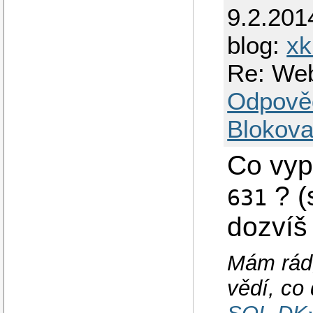
9.2.201
blog:
xk
Re: Web
Odpově
Blokova
Co vy
? (
631
dozvíš
Mám rád,
vědí, co 