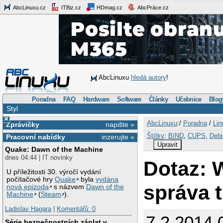
AbcLinuxu.cz
ITBiz.cz
HDmag.cz
AbcPráce.cz
AbcLinuxu
hledá autory
!
Poradna
FAQ
Hardware
Software
Články
Učebnice
Blog
Styl
×
AbcLinuxu
:/
Poradna
/
Lin
Zprávičky
napište »
Štítky
:
BIND
,
CUPS
,
Debi
Pracovní nabídky
inzerujte »
Upravit
Quake: Dawn of the Machine
dnes 04:44 | IT novinky
Dotaz: 
U příležitosti 30. výročí vydání
počítačové hry
Quake
byla
vydána
správa 
nová epizoda
s názvem
Dawn of the
Machine
(
Steam
).
Ladislav Hagara
|
Komentářů: 0
7.2.2014 
Série bezpečnostních záplat v