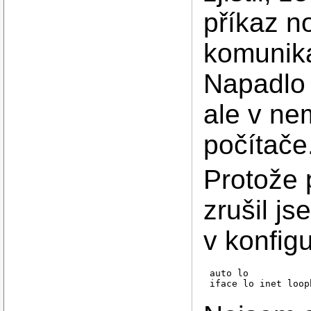
příkaz no
komunika
Napadlo 
ale v ne
počítače
Protože
zrušil j
v konfig
auto lo
