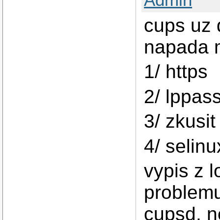
cups uz 
napada 
1/ https
2/ lppas
3/ zkusit
4/ selinu
vypis z l
problemu
cupsd, n