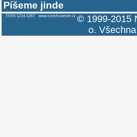
Píšeme jinde
ISSN 1214-1267
www.czech-server.cz
© 1999-2015
o.
Všechna 