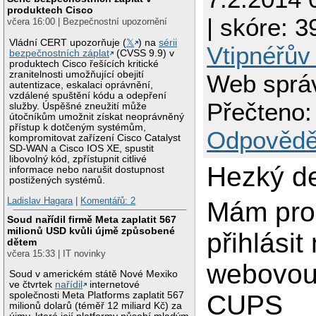
produktech Cisco
| skóre: 39
včera 16:00 | Bezpečnostní upozornění
Vládní CERT upozorňuje (
𝕏
) na
sérii
Vtipnéřův
bezpečnostních záplat
(CVSS 9.9) v
produktech Cisco řešících kritické
zranitelnosti umožňující obejití
Web správ
autentizace, eskalaci oprávnění,
vzdálené spuštění kódu a odepření
Přečteno:
služby. Úspěšné zneužití může
útočníkům umožnit získat neoprávněný
přístup k dotčeným systémům,
Odpovědě
kompromitovat zařízení Cisco Catalyst
SD-WAN a Cisco IOS XE, spustit
libovolný kód, zpřístupnit citlivé
Hezký d
informace nebo narušit dostupnost
postižených systémů.
Ladislav Hagara
|
Komentářů: 2
Mám pro
Soud nařídil firmě Meta zaplatit 567
milionů USD kvůli újmě způsobené
přihlásit
dětem
včera 15:33 | IT novinky
webovou
Soud v americkém státě Nové Mexiko
ve čtvrtek
nařídil
internetové
společnosti Meta Platforms zaplatit 567
CUPS
milionů dolarů (téměř 12 miliard Kč) za