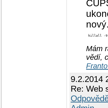
CUPS
ukonč
nový
killall -9
Mám rá
vědí, 
Franto
9.2.2014 
Re: Web s
Odpovědě
Admin