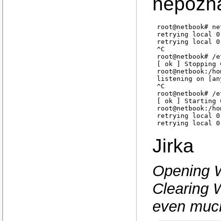
nepozn
root@netbook# ne
retrying local 0
retrying local 0
^C

root@netbook# /e
[ ok ] Stopping 
root@netbook:/ho
listening on [an
^C

root@netbook# /e
[ ok ] Starting 
root@netbook:/ho
retrying local 0
Jirka
Opening W
Clearing W
even much