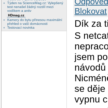
Odpověd
Týden na ScienceMag.cz: Vylepšený
test nenašel žádný rozdíl mezi
Blokovat
vodíkem a antiv
HDmag.cz
Kamery do bytu přinesou maximální
Dík za t
přehled o vaší domácnosti
Testovací novinka
S netca
nepracov
jsem po
návodů 
Nicméně
se děje 
vypnu c