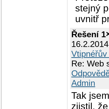
stejný 
uvnitř p
Řešení 1
16.2.201
Vtipnéřův
Re: Web s
Odpovědě
Admin
Tak jsem
zjistil,