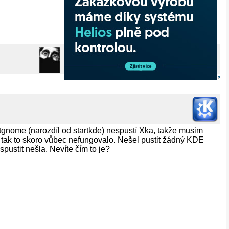
rtgnome (narozdíl od startkde) nespustí Xka, takže musim
tak to skoro vůbec nefungovalo. Nešel pustit žádný KDE
ustit nešla. Nevíte čím to je?