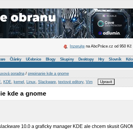
Inzerujte
na AbcPráce.cz od 950 Kč
are
Články
Učebnice
Blogy
Skupiny
Desktopy
Hry
Slovník
Kdo
uxová poradna
/
prepinanie kde a gnome
E
,
KDE
,
kernel
,
Linux
,
Slackware
,
textové editory
,
Vim
Upravit
nie kde a gnome
 slackware 10.0 a graficky manager KDE ale chcem skusit GN