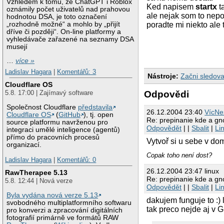
Vzhledem k tomu, že ChatGPT i Roblox
Ked napisem
startx
t
oznámily počet uživatelů nad prahovou
ale nejak som to nepo
hodnotou DSA, je toto označení
„rozhodně možné“ a mohlo by „přijít
poradte mi niekto ale 
dříve či později“. On-line platformy a
vyhledávače zařazené na seznamy DSA
musejí
…
více »
Ladislav Hagara
|
Komentářů: 3
Nástroje:
Začni sledova
Cloudflare OS
Odpovědi
5.8. 17:00 | Zajímavý software
Společnost Cloudflare
představila
26.12.2004 23:40
VícNe
Cloudflare OS
(
GitHub
), tj. open
Re: prepinanie kde a g
source platformu navrženou pro
Odpovědět
| |
Sbalit
|
Li
integraci umělé inteligence (agentů)
přímo do pracovních procesů
Vytvoř si u sebe v do
organizací.
Copak toho není dost?
Ladislav Hagara
|
Komentářů: 0
26.12.2004 23:47 linux
RawTherapee 5.13
Re: prepinanie kde a g
5.8. 12:44 | Nová verze
Odpovědět
| |
Sbalit
|
Li
Byla vydána nová verze 5.13
dakujem funguje to :
svobodného multiplatformního softwaru
tak preco nejde aj v
pro konverzi a zpracování digitálních
fotografií primárně ve formátů RAW