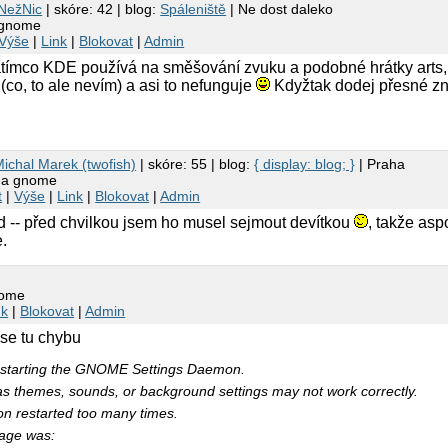
NežNic
| skóre: 42 | blog:
Spáleniště
| Ne dost daleko
 gnome
Výše
|
Link
|
Blokovat
|
Admin
atímco KDE používá na směšování zvuku a podobné hrátky art
(co, to ale nevím) a asi to nefunguje
Kdyžtak dodej přesné z
ichal Marek (twofish)
| skóre: 55 | blog:
{ display: blog; }
| Praha
e a gnome
t
|
Výše
|
Link
|
Blokovat
|
Admin
d -- před chvilkou jsem ho musel sejmout devítkou
, takže as
.
nome
nk
|
Blokovat
|
Admin
ise tu chybu
 starting the GNOME Settings Daemon.
s themes, sounds, or background settings may not work correctly.
n restarted too many times.
sage was: