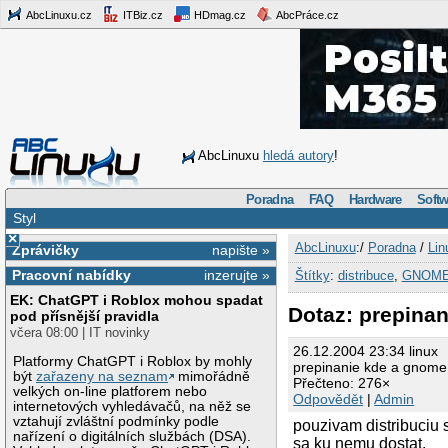
AbcLinuxu.cz
ITBiz.cz
HDmag.cz
AbcPráce.cz
AbcLinuxu
hledá autory
!
Poradna
FAQ
Hardware
Softw
Styl
×
AbcLinuxu
:/
Poradna
/
Lin
Zprávičky
napište »
Pracovní nabídky
inzerujte »
Štítky
:
distribuce
,
GNOM
EK: ChatGPT i Roblox mohou spadat
Dotaz: prepina
pod přísnější pravidla
včera 08:00 | IT novinky
26.12.2004 23:34 linux
Platformy ChatGPT i Roblox by mohly
prepinanie kde a gnome
být
zařazeny na seznam
mimořádně
Přečteno: 276×
velkých on-line platforem nebo
Odpovědět
|
Admin
internetových vyhledávačů, na něž se
vztahují zvláštní podmínky podle
pouzivam distribuciu
nařízení o digitálních službách (DSA).
sa ku nemu dostat.