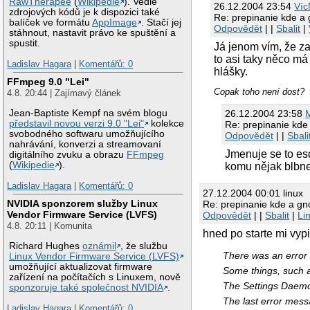
RawTherapee
(
Wikipedie
). Vedle
26.12.2004 23:54
Víc
zdrojových kódů je k dispozici také
Re: prepinanie kde a
balíček ve formátu
AppImage
. Stačí jej
Odpovědět
| |
Sbalit
|
stáhnout, nastavit právo ke spuštění a
spustit.
Já jenom vím, že z
to asi taky něco má 
Ladislav Hagara
|
Komentářů: 0
hlášky.
FFmpeg 9.0 "Lei"
Copak toho není dost?
4.8. 20:44 | Zajímavý článek
26.12.2004 23:58
M
Jean-Baptiste Kempf na svém blogu
představil novou verzi 9.0 "Lei"
kolekce
Re: prepinanie kd
svobodného softwaru umožňujícího
Odpovědět
| |
Sbali
nahrávání, konverzi a streamovaní
Jmenuje se to es
digitálního zvuku a obrazu
FFmpeg
(
Wikipedie
).
komu nějak blbne
Ladislav Hagara
|
Komentářů: 0
27.12.2004 00:01 linux
NVIDIA sponzorem služby Linux
Re: prepinanie kde a g
Vendor Firmware Service (LVFS)
Odpovědět
| |
Sbalit
|
Li
4.8. 20:11 | Komunita
hned po starte mi vyp
Richard Hughes
oznámil
, že službu
There was an error
Linux Vendor Firmware Service (LVFS)
umožňující aktualizovat firmware
Some things, such a
zařízení na počítačích s Linuxem, nově
The Settings Daemo
sponzoruje také společnost NVIDIA
.
The last error mes
Ladislav Hagara
|
Komentářů: 0