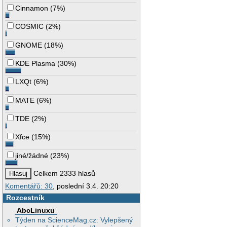
Cinnamon
(
7%
)
COSMIC
(
2%
)
GNOME
(
18%
)
KDE Plasma
(
30%
)
LXQt
(
6%
)
MATE
(
6%
)
TDE
(
2%
)
Xfce
(
15%
)
jiné/žádné
(
23%
)
Celkem 2333 hlasů
Komentářů: 30
, poslední 3.4. 20:20
Rozcestník
AbcLinuxu
Týden na ScienceMag.cz: Vylepšený