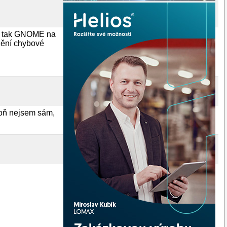
s, tak GNOME na
nění chybové
poň nejsem sám,