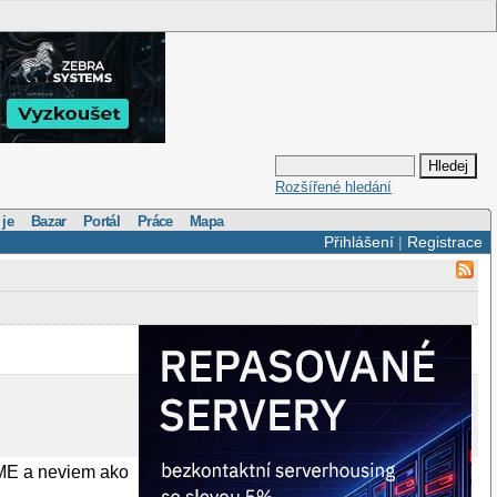
Rozšířené hledání
 je
Bazar
Portál
Práce
Mapa
Přihlášení
|
Registrace
OME a neviem ako