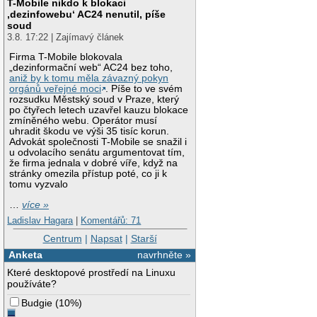
T-Mobile nikdo k blokaci
‚dezinfowebu‘ AC24 nenutil, píše
soud
3.8. 17:22 | Zajímavý článek
Firma T-Mobile blokovala
„dezinformační web“ AC24 bez toho,
aniž by k tomu měla závazný pokyn
orgánů veřejné moci
. Píše to ve svém
rozsudku Městský soud v Praze, který
po čtyřech letech uzavřel kauzu blokace
zmíněného webu. Operátor musí
uhradit škodu ve výši 35 tisíc korun.
Advokát společnosti T-Mobile se snažil i
u odvolacího senátu argumentovat tím,
že firma jednala v dobré víře, když na
stránky omezila přístup poté, co ji k
tomu vyzvalo
…
více »
Ladislav Hagara
|
Komentářů: 71
Centrum
|
Napsat
|
Starší
Anketa
navrhněte »
Které desktopové prostředí na Linuxu
používáte?
Budgie
(
10%
)