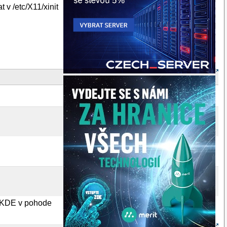
 v /etc/X11/xinit
v KDE v pohode