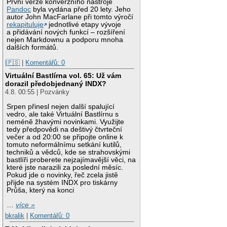
První verze konverzního nástroje
Pandoc
byla vydána před 20 lety. Jeho
autor John MacFarlane při tomto výročí
rekapituluje
jednotlivé etapy vývoje
a přidávání nových funkcí – rozšíření
nejen Markdownu a podporu mnoha
dalších formátů.
|🇵🇸
|
Komentářů: 0
Virtuální Bastlírna vol. 65: Už vám
dorazil předobjednaný INDX?
4.8. 00:55 | Pozvánky
Srpen přinesl nejen další spalující
vedro, ale také Virtuální Bastlírnu s
neméně žhavými novinkami. Využijte
tedy předpovědi na deštivý čtvrteční
večer a od 20:00 se připojte online k
tomuto neformálnímu setkání kutilů,
techniků a vědců, kde se strahovskými
bastlíři proberete nejzajímavější věci, na
které jste narazili za poslední měsíc.
Pokud jde o novinky, řeč zcela jistě
přijde na systém INDX pro tiskárny
Průša, který na konci
…
více »
bkralik
|
Komentářů: 0