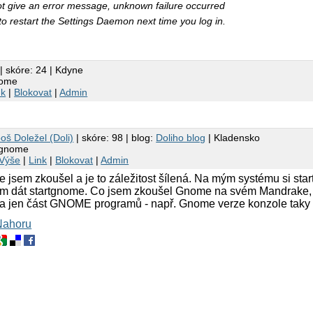
ot give an error message, unknown failure occurred
 to restart the Settings Daemon next time you log in.
| skóre: 24 | Kdyne
nome
nk
|
Blokovat
|
Admin
oš Doležel (Doli)
| skóre: 98 | blog:
Doliho blog
| Kladensko
 gnome
Výše
|
Link
|
Blokovat
|
Admin
e jsem zkoušel a je to záležitost šílená. Na mým systému si sta
tam dát startgnome. Co jsem zkoušel Gnome na svém Mandrake, 
la jen část GNOME programů - např. Gnome verze konzole taky sp
Nahoru