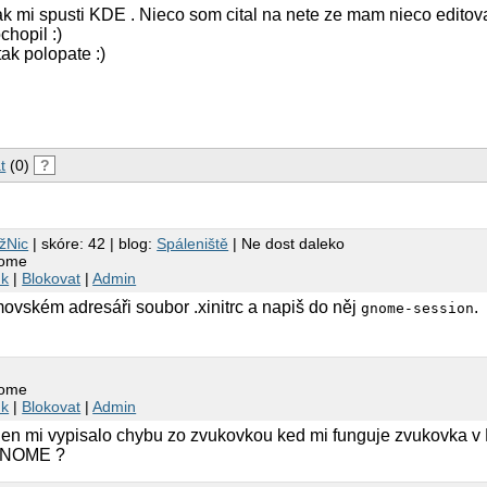
ak mi spusti KDE . Nieco som cital na nete ze mam nieco editovat
chopil :)
tak polopate :)
t
(0)
?
žNic
| skóre: 42 | blog:
Spáleniště
| Ne dost daleko
nome
nk
|
Blokovat
|
Admin
movském adresáři soubor .xinitrc a napiš do něj
.
gnome-session
nome
nk
|
Blokovat
|
Admin
) len mi vypisalo chybu zo zvukovkou ked mi funguje zvukovka 
 GNOME ?