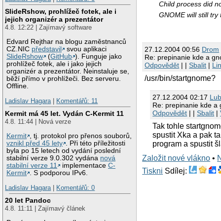
Child process did n
SlideRshow, prohlížeč fotek, ale i
GNOME will still try
jejich organizér a prezentátor
4.8. 12:22 | Zajímavý software
Edvard Rejthar na blogu zaměstnanců
27.12.2004 00:56
Drom
CZ.NIC
představil
svou aplikaci
SlideRshow
(
GitHub
). Funguje jako
Re: prepinanie kde a g
prohlížeč fotek, ale i jako jejich
Odpovědět
| |
Sbalit
|
Li
organizér a prezentátor. Neinstaluje se,
/usr/bin/startgnome?
běží přímo v prohlížeči. Bez serveru.
Offline.
27.12.2004 02:17
Lub
Ladislav Hagara
|
Komentářů: 11
Re: prepinanie kde a
Odpovědět
| |
Sbalit
|
Kermit má 45 let. Vydán C-Kermit 11
4.8. 11:44 | Nová verze
Tak tohle startgnom
spustit Xka a pak 
Kermit
, tj. protokol pro přenos souborů,
program a spustit š
vznikl před 45 lety
. Při této příležitosti
byla po 15 letech od vydání poslední
Založit nové vlákno
•
stabilní verze 9.0.302 vydána
nová
stabilní verze 11
implementace
C-
Tiskni
Sdílej:
Kermit
. S podporou IPv6.
Ladislav Hagara
|
Komentářů: 0
20 let Pandoc
4.8. 11:11 | Zajímavý článek