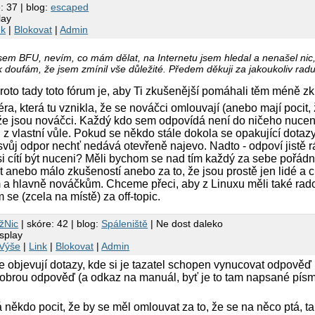
: 37 | blog:
escaped
lay
nk
|
Blokovat
|
Admin
em BFU, nevím, co mám dělat, na Internetu jsem hledal a nenašel nic,
 doufám, že jsem zmínil vše důležité. Předem děkuji za jakoukoliv radu
roto tady toto fórum je, aby Ti zkušenější pomáhali těm méně 
éra, která tu vznikla, že se nováčci omlouvají (anebo mají pocit,
 že jsou nováčci. Každý kdo sem odpovídá není do ničeho nucen 
 z vlastní vůle. Pokud se někdo stále dokola se opakující dotazy
ůj odpor nechť nedává otevřeně najevo. Nadto - odpoví jistě rád ně
i cítí být nuceni? Měli bychom se nad tím každý za sebe pořádně 
 anebo málo zkušeností anebo za to, že jsou prostě jen lidé a c
 a hlavně nováčkům. Chceme přeci, aby z Linuxu měli také rado
se (zcela na místě) za off-topic.
žNic
| skóre: 42 | blog:
Spáleniště
| Ne dost daleko
splay
Výše
|
Link
|
Blokovat
|
Admin
e objevují dotazy, kde si je tazatel schopen vynucovat odpověď 
obrou odpověď (a odkaz na manuál, byť je to tam napsané písme
ěkdo pocit, že by se měl omlouvat za to, že se na něco ptá, ta