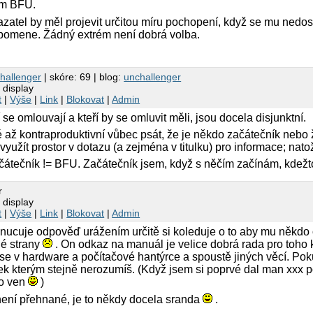
em BFU.
azatel by měl projevit určitou míru pochopení, když se mu nedo
pomene. Žádný extrém není dobrá volba.
hallenger
| skóre: 69 | blog:
unchallenger
 display
t
|
Výše
|
Link
|
Blokovat
|
Admin
í se omlouvají a kteří by se omluvit měli, jsou docela disjunktní.
až kontraproduktivní vůbec psát, že je někdo začátečník nebo že 
 využít prostor v dotazu (a zejména v titulku) pro informace; nat
tečník != BFU. Začátečník jsem, když s něčím začínám, kdežto 
r
 display
t
|
Výše
|
Link
|
Blokovat
|
Admin
vynucuje odpověď urážením určitě si koleduje o to aby mu někd
hé strany
. On odkaz na manuál je velice dobrá rada pro toho
 se v hardware a počítačové hantýrce a spoustě jiných věcí. Po
 kterým stejně nerozumíš. (Když jsem si poprvé dal man xxx po
ho ven
)
není přehnané, je to někdy docela sranda
.