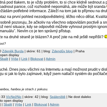
ná pod tlakem, to je vždy problém, to si chce klidně sednout a 
opadnout panice, což rozhodně nepomáhá, ale může být sranda
yžádám potřebné informace. Záleží na tom jak to přijmou na dru
taz na první pohled nezodpověditelný, těžko něco dělat. Kvalita
obně pozoruju, že ačkoliv na všechno odpovídám poctivě a snaž
což není situace, kdy se odpovědi můžete vyhnout prostým ignor
manuálu". Nevím co je ten správný přístup.
e na druhé straně je blázen? A proč jste na mě ještě nepřišli?
ost?
30
Zdeněk Burda
| skóre: 61 | blog:
Zdendův blog
| Praha
 open display
Sbalit
|
Výše
|
Link
|
Blokovat
|
Admin
uché. Dnes jsou všichni na Internetu a mají možnost prudit v di
u si jak to bylo zajímavé, když jsem natlačil systém do počítač
hanbou, hanbou je strach z pokusu.
3:33
VícNežNic
| skóre: 42 | blog:
Spáleniště
| Ne dost daleko
to open display
| |
Sbalit
|
Výše
|
Link
|
Blokovat
|
Admin