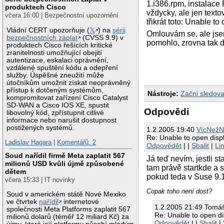
1.i386.rpm, instalac
produktech Cisco
vždycky, ale jen text
včera 16:00 | Bezpečnostní upozornění
třikrát toto: Unable to
Vládní CERT upozorňuje (
𝕏
) na
sérii
Omlouvám se, ale jsem
bezpečnostních záplat
(CVSS 9.9) v
pomohlo, zrovna tak d
produktech Cisco řešících kritické
zranitelnosti umožňující obejití
autentizace, eskalaci oprávnění,
vzdálené spuštění kódu a odepření
služby. Úspěšné zneužití může
útočníkům umožnit získat neoprávněný
přístup k dotčeným systémům,
Nástroje:
Začni sledova
kompromitovat zařízení Cisco Catalyst
SD-WAN a Cisco IOS XE, spustit
Odpovědi
libovolný kód, zpřístupnit citlivé
informace nebo narušit dostupnost
postižených systémů.
1.2.2005 19:40
VícNežN
Re: Unable to open disp
Ladislav Hagara
|
Komentářů: 2
Odpovědět
| |
Sbalit
|
Li
Soud nařídil firmě Meta zaplatit 567
Já teď nevím, jestli st
milionů USD kvůli újmě způsobené
tam právě startkde a s
dětem
pokud teda v Suse 9.
včera 15:33 | IT novinky
Copak toho není dost?
Soud v americkém státě Nové Mexiko
ve čtvrtek
nařídil
internetové
1.2.2005 21:49 Tomá
společnosti Meta Platforms zaplatit 567
Re: Unable to open di
milionů dolarů (téměř 12 miliard Kč) za
Odpovědět
| |
Sbalit
|