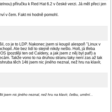
lnou) příručku k Red Hat 6.2 v české verzi. Já měl přeci jen
ůhví v čem. Fakt mi hodně pomohl.
il, co je to LDP. Nakonec jsem si koupil alespoň "Linux v
pil. Ale bez lidí to stejně nikdy nešlo. Holt, já třeba
S (později ten od Caldery, a jak jsem z něj byl paf!) a
kecám. Takže vono to na druhou stranu taky není zas až tak
shruba těch 14ti jsem nic jiného neznal, než hru na klavír,
ti jsem nic jiného neznal, než hru na klavír, četbu, umění...