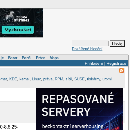
Rozšířené hledání
 je
Bazar
Portál
Práce
Mapa
Přihlášení
|
Registrace
ernet
,
KDE
,
kernel
,
Linux
,
práva
,
RPM
,
sítě
,
SUSE
,
tiskárny
,
urpmi
0-8.8.25-