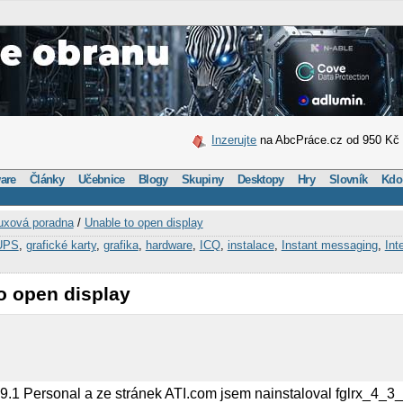
Inzerujte
na AbcPráce.cz od 950 Kč
are
Články
Učebnice
Blogy
Skupiny
Desktopy
Hry
Slovník
Kdo
uxová poradna
/
Unable to open display
UPS
,
grafické karty
,
grafika
,
hardware
,
ICQ
,
instalace
,
Instant messaging
,
Int
o open display
.1 Personal a ze stránek ATI.com jsem nainstaloval fglrx_4_3_