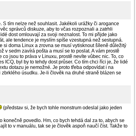
le. S tím nelze než souhlasit. Jakékoli urážky či arogance
 věc správců diskuze, aby to včas rozpoznali a zatrhli
 lidé dost omlouvají za svoji neznalost. To mi přijde jako
rát, ale tendence je myslím spíše vzestupná než sestupná.
te si doma Linux a zrovna se musí vytisknout šíleně důležitý
kož v sedm zavírá pošta a musí se to poslat. A vám prostě
e co jsou to práva v Linuxu, prostě nevíte vůbec nic. To, co
s ICQ, byl by to tehdy dost průser. Co tím chci říci je, že lidé
extu dotazu je nemožné. Je proto třeba odpovídat i na
i zbrklého úsudku. Je-li člověk na druhé straně blázen se
(představ si, že bych tohle monstrum odeslal jako jeden
to konečně povedlo. Hm, co bych tehdá dal za to, abych se
ít to v manuálu, tak se je člověk aspoň naučí číst. Takže to