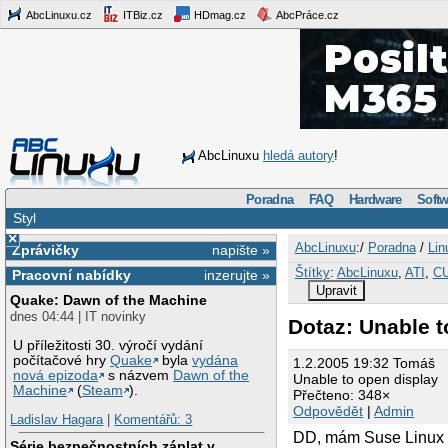
AbcLinuxu.cz
ITBiz.cz
HDmag.cz
AbcPráce.cz
AbcLinuxu
hledá autory
!
Poradna
FAQ
Hardware
Softw
Styl
×
AbcLinuxu
:/
Poradna
/
Lin
Zprávičky
napište »
Štítky
:
AbcLinuxu
,
ATI
,
C
Pracovní nabídky
inzerujte »
Upravit
Quake: Dawn of the Machine
dnes 04:44 | IT novinky
Dotaz: Unable t
U příležitosti 30. výročí vydání
počítačové hry
Quake
byla
vydána
1.2.2005 19:32 Tomáš
nová epizoda
s názvem
Dawn of the
Unable to open display
Machine
(
Steam
).
Přečteno: 348×
Odpovědět
|
Admin
Ladislav Hagara
|
Komentářů: 3
DD, mám Suse Linux 9
Série bezpečnostních záplat v