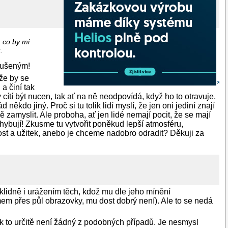
 co by mi
.
zkušeným!
 že by se
a činí tak
 cítí být nucen, tak ať na ně neodpovídá, když ho to otravuje.
kdo jiný. Proč si tu tolik lidí myslí, že jen oni jediní znají
zamyslit. Ale proboha, ať jen lidé nemají pocit, že se mají
hybují! Zkusme tu vytvořit poněkud lepší atmosféru,
st a užitek, anebo je chceme nadobro odradit? Děkuji za
klidně i urážením těch, kdož mu dle jeho mínění
m přes půl obrazovky, mu dost dobrý není). Ale to se nedá
k to určitě není žádný z podobných případů. Je nesmysl