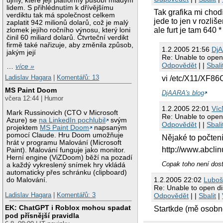
újmy, které její platformy působí mladým
lidem. S přihlédnutím k dřívějšímu
Tak grafika mi chod
verdiktu tak má společnost celkem
jede to jen v rozliš
zaplatit 942 milionů dolarů, což je malý
ale furt je tam 640 
zlomek jejího ročního výnosu, který loni
činil 60 miliard dolarů. Čtvrteční verdikt
firmě také nařizuje, aby změnila způsob,
1.2.2005 21:56
Dj
jakým její
Re: Unable to open
Odpovědět
| |
Sbali
…
více »
Ladislav Hagara
|
Komentářů: 13
vi /etc/X11/XF86
MS Paint Doom
DjAARA's blog
včera 12:44 | Humor
1.2.2005 22:01
Víc
Mark Russinovich (CTO v Microsoft
Re: Unable to open
Azure) se
na LinkedIn pochlubil
svým
Odpovědět
| |
Sbali
projektem
MS Paint Doom
napsaným
pomocí Claude. Hru Doom umožňuje
Nějaké to počtení
hrát v programu Malování (Microsoft
http://www.abcli
Paint). Malování funguje jako monitor.
Herní engine (ViZDoom) běží na pozadí
Copak toho není dos
a každý vykreslený snímek hry vkládá
automaticky přes schránku (clipboard)
1.2.2005 22:02
Luboš 
do Malování.
Re: Unable to open di
Ladislav Hagara
|
Komentářů: 3
Odpovědět
| |
Sbalit
|
EK: ChatGPT i Roblox mohou spadat
Startkde (mě osobně)
pod přísnější pravidla