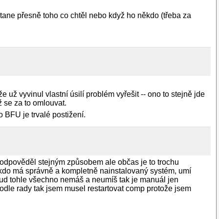
stane přesně toho co chtěl nebo když ho někdo (třeba za
už vyvinul vlastní úsilí problém vyřešit -- ono to stejně jde
ož se za to omlouvat.
BFU je trvalé postižení.
o odpověděl stejným způsobem ale občas je to trochu
 kdo má správně a kompletně nainstalovaný systém, umí
kud tohle všechno nemáš a neumíš tak je manuál jen
dle rady tak jsem musel restartovat comp protože jsem