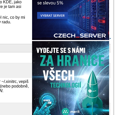
lo KDE, jako
e je tam asi
 nic, co by mi
v radu.
~/.xinitrc, vepiš
og (nebo podobně,
W.