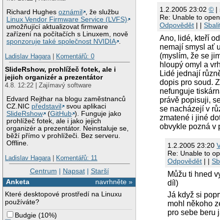
1.2.2005 23:02
©
| 
Richard Hughes
oznámil
, že službu
Re: Unable to open
Linux Vendor Firmware Service (LVFS)
Odpovědět
| |
Sbali
umožňující aktualizovat firmware
zařízení na počítačích s Linuxem, nově
Ano, lidé, kteří o
sponzoruje také společnost NVIDIA
.
nemají smysl ať u
(myslím, že se jim
Ladislav Hagara
|
Komentářů: 0
hloupý omyl a vrh
SlideRshow, prohlížeč fotek, ale i
Lidé jednají různ
jejich organizér a prezentátor
dopis pro soud. Z
4.8. 12:22 | Zajímavý software
nefunguje tiskárn
Edvard Rejthar na blogu zaměstnanců
právě popisuji, se
CZ.NIC
představil
svou aplikaci
se nacházejí v rů
SlideRshow
(
GitHub
). Funguje jako
zmatené i jiné do
prohlížeč fotek, ale i jako jejich
obvykle pozná v 
organizér a prezentátor. Neinstaluje se,
běží přímo v prohlížeči. Bez serveru.
Offline.
1.2.2005 23:20
Re: Unable to op
Ladislav Hagara
|
Komentářů: 11
Odpovědět
| |
Sb
Centrum
|
Napsat
|
Starší
Můžu ti hned vy
Anketa
navrhněte »
díl)
Které desktopové prostředí na Linuxu
Já když si popr
používáte?
mohl někoho zep
pro sebe beru 
Budgie
(
10%
)