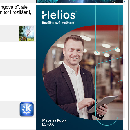
ungovalo", ale
tor i rozlišení,