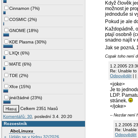
Když člověk jed
možnost je pr
Cinnamon
(
7%
)
jednoduše si v
COSMIC
(
2%
)
Pokud je ale do
Každopádně, os
GNOME
(
18%
)
ptají osobně (
snadno najít v 
KDE Plasma
(
30%
)
Jak se pozná, ž
LXQt
(
6%
)
Copak toho není d
MATE
(
6%
)
1.2.2005 23:
Re: Unable to
TDE
(
2%
)
Odpovědět
| |
<joke>
Xfce
(
15%
)
Je to jednod
LDP. Pamatuj
jiné/žádné
(
23%
)
stránek.
</joke>
Celkem 2351 hlasů
-- Nezdar není 
Komentářů: 30
, poslední 3.4. 20:20
Rozcestník
1.2.2005 2
Re: Unable 
AbcLinuxu
Odpovědět
Událo se v týdnu 32/2026