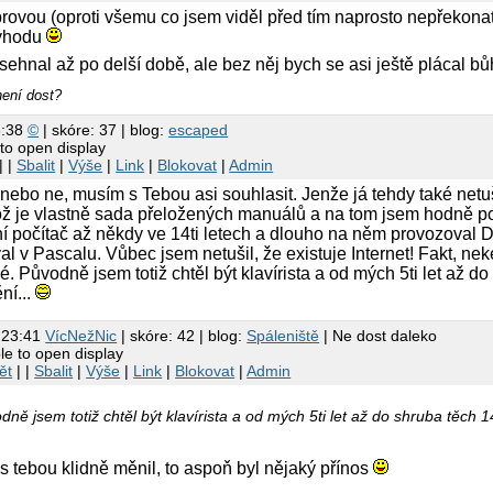
rovou (oproti všemu co jsem viděl před tím naprosto nepřekonate
výhodu
ehnal až po delší době, ale bez něj bych se asi ještě plácal b
není dost?
3:38
©
| skóre: 37 | blog:
escaped
to open display
| |
Sbalit
|
Výše
|
Link
|
Blokovat
|
Admin
 nebo ne, musím s Tebou asi souhlasit. Jenže já tehdy také netuš
ož je vlastně sada přeložených manuálů a na tom jsem hodně pocho
ní počítač až někdy ve 14ti letech a dlouho na něm provozoval DO
l v Pascalu. Vůbec jsem netušil, že existuje Internet! Fakt, ne
. Původně jsem totiž chtěl být klavírista a od mých 5ti let až do 
ní...
 23:41
VícNežNic
| skóre: 42 | blog:
Spáleniště
| Ne dost daleko
le to open display
ět
| |
Sbalit
|
Výše
|
Link
|
Blokovat
|
Admin
dně jsem totiž chtěl být klavírista a od mých 5ti let až do shruba těch 14
s tebou klidně měnil, to aspoň byl nějaký přínos