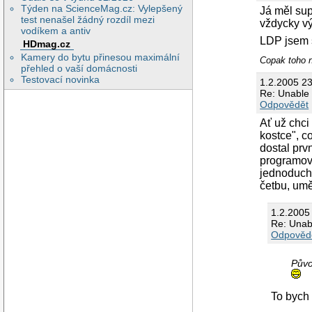
Týden na ScienceMag.cz: Vylepšený
Já měl sup
test nenašel žádný rozdíl mezi
vždycky 
vodíkem a antiv
LDP jsem s
HDmag.cz
Kamery do bytu přinesou maximální
Copak toho 
přehled o vaší domácnosti
Testovací novinka
1.2.2005 2
Re: Unable 
Odpovědět
Ať už chci
kostce", c
dostal prv
programova
jednoduché
četbu, umě
1.2.2005
Re: Unab
Odpověd
Půvo
To bych 