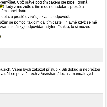
přemýšlet. Což právě pod tím tlakem jde blbě. (druhá
) Tady z mé židle s tím moc nenadělám, prostě a
hém konci drátu.
 dotazu prostě ovlivňuje kvalitu odpovědí.
ím se pomoci tak čím dál tím častěji, hlavně když se mě
ováním otázky), odpovídám stylem "sakra, to si můžeš
skuzích. Všem bych zakázal přístup k Síti dokud si nepřečtou
e a učil se po večerech z /usr/share/doc a z manuálových