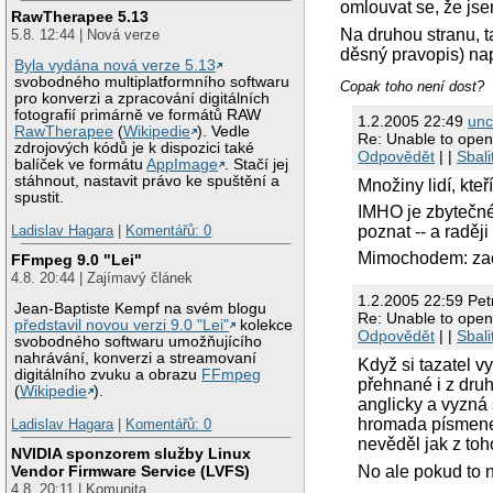
omlouvat se, že js
RawTherapee 5.13
Na druhou stranu, t
5.8. 12:44 | Nová verze
děsný pravopis) na
Byla vydána nová verze 5.13
svobodného multiplatformního softwaru
Copak toho není dost?
pro konverzi a zpracování digitálních
fotografií primárně ve formátů RAW
1.2.2005 22:49
unc
RawTherapee
(
Wikipedie
). Vedle
Re: Unable to open
zdrojových kódů je k dispozici také
Odpovědět
| |
Sbali
balíček ve formátu
AppImage
. Stačí jej
stáhnout, nastavit právo ke spuštění a
Množiny lidí, kteř
spustit.
IMHO je zbytečné 
poznat -- a raději
Ladislav Hagara
|
Komentářů: 0
Mimochodem: začá
FFmpeg 9.0 "Lei"
4.8. 20:44 | Zajímavý článek
1.2.2005 22:59 Pet
Jean-Baptiste Kempf na svém blogu
Re: Unable to open
představil novou verzi 9.0 "Lei"
kolekce
Odpovědět
| |
Sbali
svobodného softwaru umožňujícího
nahrávání, konverzi a streamovaní
Když si tazatel 
digitálního zvuku a obrazu
FFmpeg
přehnané i z dru
(
Wikipedie
).
anglicky a vyzná
hromada písmenek
Ladislav Hagara
|
Komentářů: 0
nevěděl jak z to
NVIDIA sponzorem služby Linux
No ale pokud to 
Vendor Firmware Service (LVFS)
4.8. 20:11 | Komunita