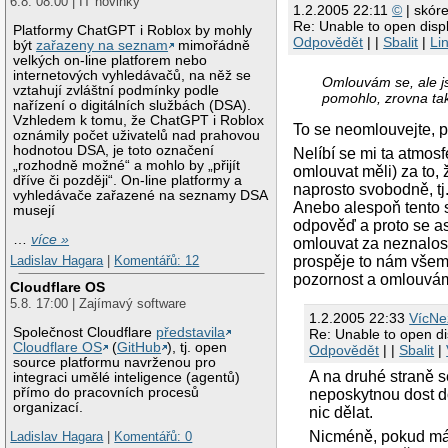
6.8. 08:00 | IT novinky
1.2.2005 22:11
©
| skóre
Re: Unable to open disp
Platformy ChatGPT i Roblox by mohly
Odpovědět
| |
Sbalit
|
Li
být
zařazeny na seznam
mimořádně
velkých on-line platforem nebo
internetových vyhledávačů, na něž se
Omlouvám se, ale js
vztahují zvláštní podmínky podle
pomohlo, zrovna tak
nařízení o digitálních službách (DSA).
Vzhledem k tomu, že ChatGPT i Roblox
To se neomlouvejte, p
oznámily počet uživatelů nad prahovou
hodnotou DSA, je toto označení
Nelíbí se mi ta atmosf
„rozhodně možné“ a mohlo by „přijít
omlouvat měli) za to,
dříve či později“. On-line platformy a
naprosto svobodně, tj.
vyhledávače zařazené na seznamy DSA
Anebo alespoň tento sv
musejí
odpověď a proto se as
…
více »
omlouvat za neznalost
prospěje to nám všem
Ladislav Hagara
|
Komentářů: 12
pozornost a omlouvám 
Cloudflare OS
5.8. 17:00 | Zajímavý software
1.2.2005 22:33
VícNe
Společnost Cloudflare
představila
Re: Unable to open di
Cloudflare OS
(
GitHub
), tj. open
Odpovědět
| |
Sbalit
|
source platformu navrženou pro
A na druhé straně s
integraci umělé inteligence (agentů)
přímo do pracovních procesů
neposkytnou dost d
organizací.
nic dělat.
Nicméně, pokud má n
Ladislav Hagara
|
Komentářů: 0