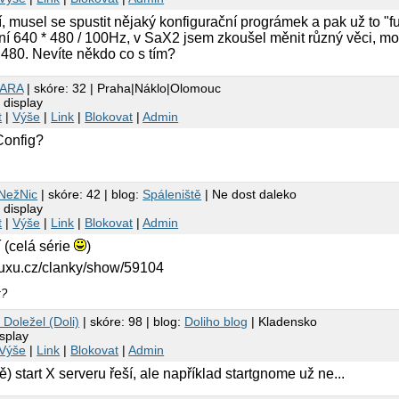
í, musel se spustit nějaký konfigurační prográmek a pak už to "f
ení 640 * 480 / 100Hz, v SaX2 jsem zkoušel měnit různý věci, moni
* 480. Nevíte někdo co s tím?
AARA
| skóre: 32 | Praha|Náklo|Olomouc
 display
t
|
Výše
|
Link
|
Blokovat
|
Admin
Config?
NežNic
| skóre: 42 | blog:
Spáleniště
| Ne dost daleko
 display
t
|
Výše
|
Link
|
Blokovat
|
Admin
 (celá série
)
nuxu.cz/clanky/show/59104
t?
Doležel (Doli)
| skóre: 98 | blog:
Doliho blog
| Kladensko
splay
Výše
|
Link
|
Blokovat
|
Admin
 start X serveru řeší, ale například startgnome už ne...