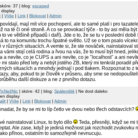
skóre: 37 | blog:
escaped
 display
t
|
Výše
|
Link
|
Blokovat
|
Admin
dpovídají, mají mít více pochopení, ale to samé platí i pro tazate
ž na té či oné straně. A co se provokací týče - to by asi měla být
 to ve většině případů i daří). Jde o to, že se tu v poslední době
á to na komunitu trochu špatné světlo. Už se o tom psalo vícek
ě v různých situacích. A vemte si, že ste nováček, nainstaloval s
a vámi stojí celá rodina a řvou na vás, že to musí být hned, jeli
a a nevíte, co je CUPS a ani nevíte, co je "localhost" a ani nevít
 mi stalo před lety a nebýt jistého ZB, který mi tenkrát poradil pře
zných situacích a mnohdy jednají i pod tlakem. Rozpoznat to z t
tazy, aby, pokud to je člověk v průseru, aby sme se nedopouštel
průběhu další diskuze a ne z prvního dotazu.
VícNežNic
| skóre: 42 | blog:
Spáleniště
| Ne dost daleko
en display
alit
|
Výše
|
Link
|
Blokovat
|
Admin
nadat, že by se mi to líp četlo ve dvou nebo třech odstavcích?
vé nainstaloval Linux, to bylo dílo
Teda, přesněji, když se mi 
tat. Ale zase, když je jediná možnost jak rozchodit zvukovku naj
jako přínos, ostatním to samozřejmě nevnucuju.