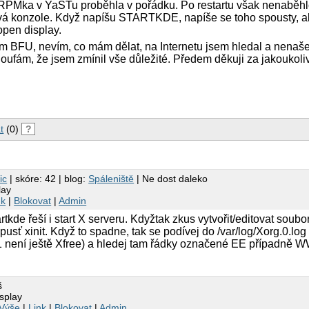
e RPMka v YaSTu proběhla v pořádku. Po restartu však nenaběh
ová konzole. Když napíšu STARTKDE, napíše se toho spousty, al
 open display.
 BFU, nevím, co mám dělat, na Internetu jsem hledal a nenašel
oufám, že jsem zmínil vše důležité. Předem děkuji za jakoukoli
t
(0)
?
ic
| skóre: 42 | blog:
Spáleniště
| Ne dost daleko
lay
nk
|
Blokovat
|
Admin
artkde řeší i start X serveru. Kdyžtak zkus vytvořit/editovat soubor 
pusť xinit. Když to spadne, tak se podívej do /var/log/Xorg.0.l
1 není ještě Xfree) a hledej tam řádky označené EE případně W
š
splay
Výše
|
Link
|
Blokovat
|
Admin