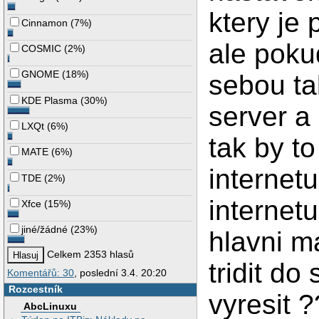
ktery je 
Cinnamon
(
7%
)
ale pokud
COSMIC
(
2%
)
GNOME
(
18%
)
sebou tak
KDE Plasma
(
30%
)
server a
LXQt
(
6%
)
tak by t
MATE
(
6%
)
internetu
TDE
(
2%
)
internet
Xfce
(
15%
)
jiné/žádné
(
23%
)
hlavni ma
Celkem 2353 hlasů
tridit do
Komentářů: 30
, poslední 3.4. 20:20
Rozcestník
vyresit
AbcLinuxu