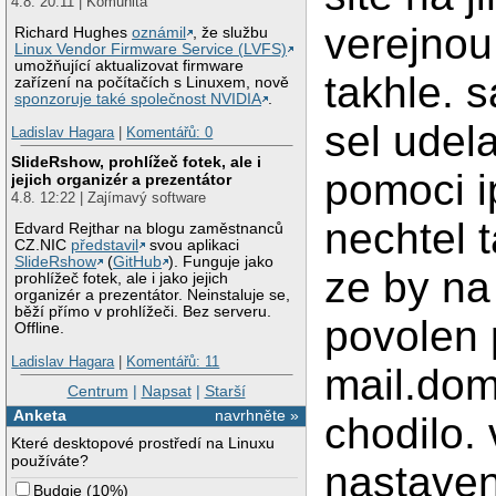
4.8. 20:11 | Komunita
verejnou 
Richard Hughes
oznámil
, že službu
Linux Vendor Firmware Service (LVFS)
umožňující aktualizovat firmware
takhle. 
zařízení na počítačích s Linuxem, nově
sponzoruje také společnost NVIDIA
.
sel udel
Ladislav Hagara
|
Komentářů: 0
SlideRshow, prohlížeč fotek, ale i
pomoci i
jejich organizér a prezentátor
4.8. 12:22 | Zajímavý software
nechtel t
Edvard Rejthar na blogu zaměstnanců
CZ.NIC
představil
svou aplikaci
SlideRshow
(
GitHub
). Funguje jako
ze by na 
prohlížeč fotek, ale i jako jejich
organizér a prezentátor. Neinstaluje se,
běží přímo v prohlížeči. Bez serveru.
povolen 
Offline.
Ladislav Hagara
|
Komentářů: 11
mail.dome
Centrum
|
Napsat
|
Starší
Anketa
navrhněte »
chodilo.
Které desktopové prostředí na Linuxu
používáte?
nastaven
Budgie
(
10%
)