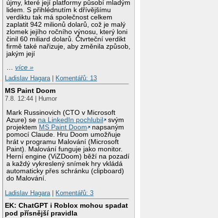
újmy, které její platformy působí mladým
lidem. S přihlédnutím k dřívějšímu
verdiktu tak má společnost celkem
zaplatit 942 milionů dolarů, což je malý
zlomek jejího ročního výnosu, který loni
činil 60 miliard dolarů. Čtvrteční verdikt
firmě také nařizuje, aby změnila způsob,
jakým její
…
více »
Ladislav Hagara
|
Komentářů: 13
MS Paint Doom
7.8. 12:44 | Humor
Mark Russinovich (CTO v Microsoft
Azure) se
na LinkedIn pochlubil
svým
projektem
MS Paint Doom
napsaným
pomocí Claude. Hru Doom umožňuje
hrát v programu Malování (Microsoft
Paint). Malování funguje jako monitor.
Herní engine (ViZDoom) běží na pozadí
a každý vykreslený snímek hry vkládá
automaticky přes schránku (clipboard)
do Malování.
Ladislav Hagara
|
Komentářů: 3
EK: ChatGPT i Roblox mohou spadat
pod přísnější pravidla