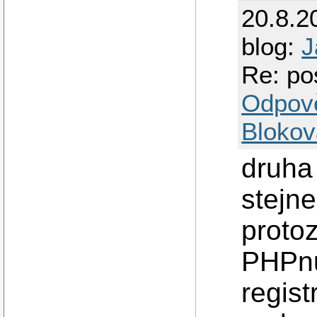
20.8.2
blog:
J
Re: po
Odpov
Blokov
druha 
stejn
proto
PHPnu
regis