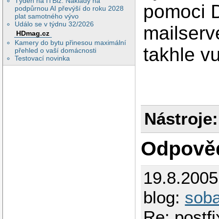
Týden na ITBiz: Náklady na
pomoci D
podpůrnou AI převýší do roku 2028
plat samotného vývo
Událo se v týdnu 32/2026
mailserve
HDmag.cz
Kamery do bytu přinesou maximální
takhle v
přehled o vaší domácnosti
Testovací novinka
Nástroje:
Odpově
19.8.200
blog:
sob
Re: postf