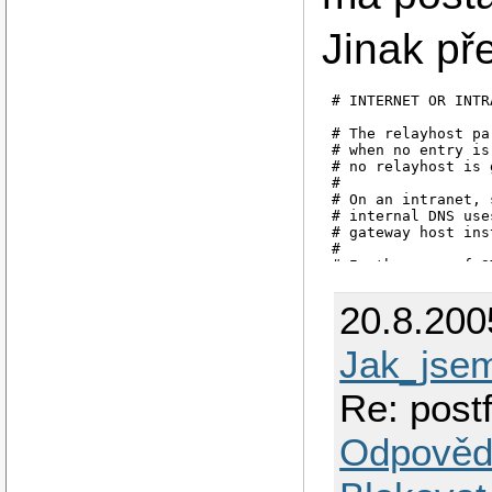
Jinak př
# INTERNET OR INTRA
# The relayhost pa
# when no entry is
# no relayhost is 
#

# On an intranet, 
# internal DNS use
# gateway host inst
#

# In the case of S
# [address] or [ad
#

20.8.200
# If you're connec
#

#relayhost = $mydom
Jak_jsem
#relayhost = [gate
#relayhost = [mail
Re: post
#relayhost = uucpho
#relayhost = [194.
Odpověd