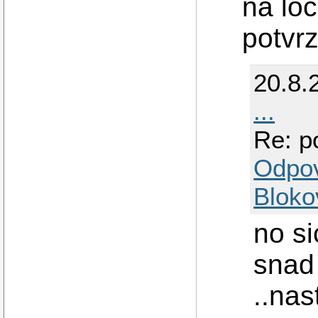
na loc
potvrz
20.8.
...
Re: p
Odpo
Bloko
no s
snad
..nas