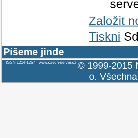
serve
Založit 
Tiskni
Sd
Píšeme jinde
ISSN 1214-1267
www.czech-server.cz
© 1999-2015
o.
Všechna 