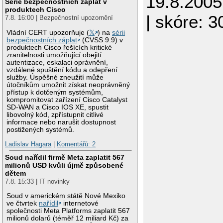
19.8.200
Série bezpečnostních záplat v
produktech Cisco
| skóre: 30
7.8. 16:00 | Bezpečnostní upozornění
Vládní CERT upozorňuje (
𝕏
) na
sérii
bezpečnostních záplat
(CVSS 9.9) v
produktech Cisco řešících kritické
zranitelnosti umožňující obejití
autentizace, eskalaci oprávnění,
vzdálené spuštění kódu a odepření
služby. Úspěšné zneužití může
útočníkům umožnit získat neoprávněný
přístup k dotčeným systémům,
kompromitovat zařízení Cisco Catalyst
SD-WAN a Cisco IOS XE, spustit
libovolný kód, zpřístupnit citlivé
informace nebo narušit dostupnost
postižených systémů.
Ladislav Hagara
|
Komentářů: 2
Soud nařídil firmě Meta zaplatit 567
milionů USD kvůli újmě způsobené
dětem
7.8. 15:33 | IT novinky
Soud v americkém státě Nové Mexiko
ve čtvrtek
nařídil
internetové
společnosti Meta Platforms zaplatit 567
milionů dolarů (téměř 12 miliard Kč) za