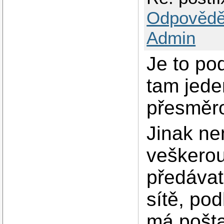
Odpovědě
Admin
Je to po
tam jede
přesměro
Jinak ne
veškerou
předávat
sítě, po
má pošta