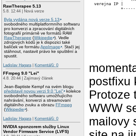
 verejna IP |     
RawTherapee 5.13
            +-----
5.8. 12:44 | Nová verze
                  
                  
Byla vydána nová verze 5.13
                  
svobodného multiplatformního softwaru
                  
pro konverzi a zpracování digitálních
                  
fotografií primárně ve formátů RAW
                  
RawTherapee
(
Wikipedie
). Vedle
                  
zdrojových kódů je k dispozici také
                  
balíček ve formátu
AppImage
. Stačí jej
                  
stáhnout, nastavit právo ke spuštění a
spustit.
momenta
Ladislav Hagara
|
Komentářů: 0
FFmpeg 9.0 "Lei"
postfixu 
4.8. 20:44 | Zajímavý článek
Jean-Baptiste Kempf na svém blogu
Protoze 
představil novou verzi 9.0 "Lei"
kolekce
svobodného softwaru umožňujícího
nahrávání, konverzi a streamovaní
WWW serv
digitálního zvuku a obrazu
FFmpeg
(
Wikipedie
).
mailovy 
Ladislav Hagara
|
Komentářů: 0
NVIDIA sponzorem služby Linux
site na 
Vendor Firmware Service (LVFS)