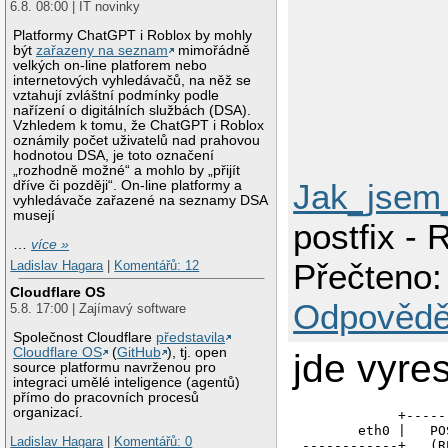
6.8. 08:00 | IT novinky
Platformy ChatGPT i Roblox by mohly
být
zařazeny na seznam
mimořádně
velkých on-line platforem nebo
internetových vyhledávačů, na něž se
vztahují zvláštní podmínky podle
nařízení o digitálních službách (DSA).
Vzhledem k tomu, že ChatGPT i Roblox
oznámily počet uživatelů nad prahovou
hodnotou DSA, je toto označení
„rozhodně možné“ a mohlo by „přijít
Jak_jsem_
dříve či později“. On-line platformy a
vyhledávače zařazené na seznamy DSA
musejí
postfix -
…
více »
Přečteno:
Ladislav Hagara
|
Komentářů: 12
Cloudflare OS
Odpovědě
5.8. 17:00 | Zajímavý software
Společnost Cloudflare
představila
Cloudflare OS
(
GitHub
), tj. open
jde vyre
source platformu navrženou pro
integraci umělé inteligence (agentů)
přímo do pracovních procesů
organizací.
            +-----
       eth0 |   PO
Ladislav Hagara
|
Komentářů: 0
------------+   (R