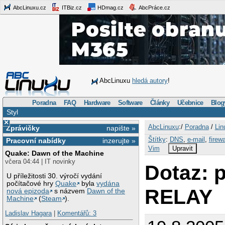
AbcLinuxu.cz
ITBiz.cz
HDmag.cz
AbcPráce.cz
AbcLinuxu
hledá autory
!
Poradna
FAQ
Hardware
Software
Články
Učebnice
Blog
Styl
×
AbcLinuxu
:/
Poradna
/
Lin
Zprávičky
napište »
Štítky
:
DNS
,
e-mail
,
firewa
Pracovní nabídky
inzerujte »
Vim
Upravit
Quake: Dawn of the Machine
včera 04:44 | IT novinky
Dotaz: p
U příležitosti 30. výročí vydání
počítačové hry
Quake
byla
vydána
RELAY
nová epizoda
s názvem
Dawn of the
Machine
(
Steam
).
Ladislav Hagara
|
Komentářů: 3