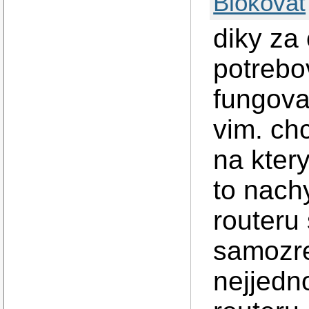
Blokovat
diky za
potrebov
fungovat
vim. chc
na kter
to nach
routeru
samozre
nejjedn