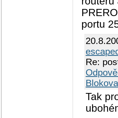
routeru 
PREROUT
portu 25
20.8.20
escape
Re: pos
Odpově
Blokova
Tak pr
ubohém