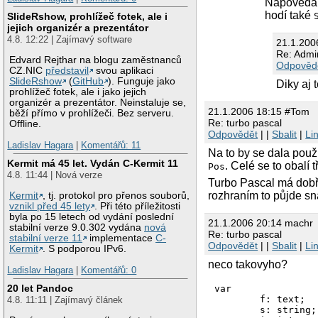
Nápověda
hodí také
SlideRshow, prohlížeč fotek, ale i
jejich organizér a prezentátor
4.8. 12:22 | Zajímavý software
21.1.200
Re: Admi
Edvard Rejthar na blogu zaměstnanců
Odpověd
CZ.NIC
představil
svou aplikaci
SlideRshow
(
GitHub
). Funguje jako
Diky aj 
prohlížeč fotek, ale i jako jejich
organizér a prezentátor. Neinstaluje se,
21.1.2006 18:15 #Tom
běží přímo v prohlížeči. Bez serveru.
Re: turbo pascal
Offline.
Odpovědět
| |
Sbalit
|
Li
Ladislav Hagara
|
Komentářů: 11
Na to by se dala použ
Kermit má 45 let. Vydán C-Kermit 11
. Celé se to obalí 
Pos
4.8. 11:44 | Nová verze
Turbo Pascal má dobř
rozhraním to půjde sn
Kermit
, tj. protokol pro přenos souborů,
vznikl před 45 lety
. Při této příležitosti
byla po 15 letech od vydání poslední
21.1.2006 20:14 machr
stabilní verze 9.0.302 vydána
nová
Re: turbo pascal
stabilní verze 11
implementace
C-
Odpovědět
| |
Sbalit
|
Li
Kermit
. S podporou IPv6.
neco takovyho?
Ladislav Hagara
|
Komentářů: 0
20 let Pandoc
var

	f: text;

4.8. 11:11 | Zajímavý článek
	s: string;
