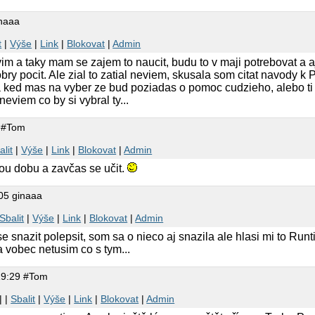
inaaa
t
|
Výše
|
Link
|
Blokovat
|
Admin
im a taky mam se zajem to naucit, budu to v maji potrebovat a 
obry pocit. Ale zial to zatial neviem, skusala som citat navody k
 a ked mas na vyber ze bud poziadas o pomoc cudzieho, alebo ti
eviem co by si vybral ty...
7 #Tom
alit
|
Výše
|
Link
|
Blokovat
|
Admin
lou dobu a zavčas se učit.
05 ginaaa
Sbalit
|
Výše
|
Link
|
Blokovat
|
Admin
e snazit polepsit, som sa o nieco aj snazila ale hlasi mi to Runt
 vobec netusim co s tym...
19:29 #Tom
| |
Sbalit
|
Výše
|
Link
|
Blokovat
|
Admin