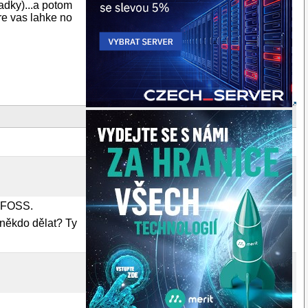
iadky)...a potom
re vas lahke no
a FOSS.
 někdo dělat? Ty