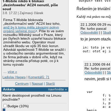
T-Mobile nikdo k blokaci
‚dezinfowebu‘ AC24 nenutil, píše
Řešením je triviáln
soud
3.8. 17:22 | Zajímavý článek
Každý má právo na můj
Firma T-Mobile blokovala
„dezinformační web“ AC24 bez toho,
22.1.2006 09:29 m
aniž by k tomu měla závazný pokyn
Re: turbo pascal
orgánů veřejné moci
. Píše to ve svém
Odpovědět
| |
Sbali
rozsudku Městský soud v Praze, který
po čtyřech letech uzavřel kauzu blokace
to je jenom otazk
zmíněného webu. Operátor musí
uhradit škodu ve výši 35 tisíc korun.
in: toto je vs
Advokát společnosti T-Mobile se snažil i
u odvolacího senátu argumentovat tím,
že firma jednala v dobré víře, když na
stránky omezila přístup poté, co ji k
22.1.2006 09:44
tomu vyzvalo
Re: turbo pascal
…
více »
Odpovědět
| |
Sb
Ladislav Hagara
|
Komentářů: 71
nevim, jestli s
Centrum
|
Napsat
|
Starší
Anketa
navrhněte »
var

Které desktopové prostředí na Linuxu
	f: text;

	s: string;

používáte?
	i, p: integer;

Budgie
(
10%
)
	a: array[0..63] of string[63];

begin
