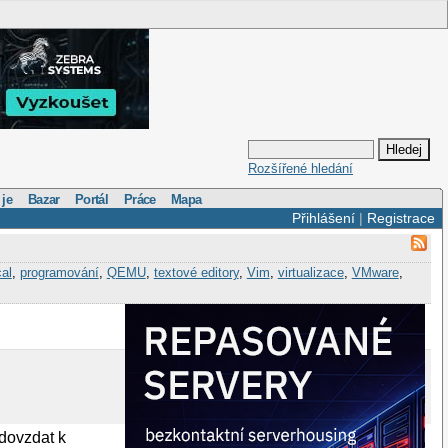
Rozšířené hledání
 je
Bazar
Portál
Práce
Mapa
Přihlášení
|
Registrace
al
,
programování
,
QEMU
,
textové editory
,
Vim
,
virtualizace
,
VMware
,
odovzdat k