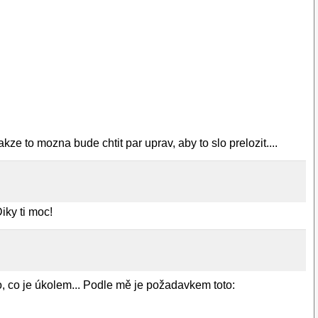
e to mozna bude chtit par uprav, aby to slo prelozit....
iky ti moc!
o, co je úkolem... Podle mě je požadavkem toto: