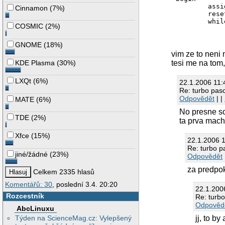
	assign(f, 'file.txt');

Cinnamon
(
7%
)
	reset(f);

	while not eof(f) do begin

COSMIC
(
2%
)
		readln(f, 
		i := 
		while true do 
GNOME
(
18%
)
			p := po
vim ze to neni m
			if p < 1 
KDE Plasma
(
30%
)
tesi me na tom
			a[i] := cop
			in
LXQt
(
6%
)
			delete(
22.1.2006 11:
		end
Re: turbo pas
		write(s, '
Odpovědět
| |
MATE
(
6%
)
		for i := i-1 downt
No presne so
			write(a
TDE
(
2%
)
		writeln
ta prva machr
	end;

	close(f);

Xfce
(
15%
)
22.1.2006 
Re: turbo p
jiné/žádné
(
23%
)
Odpovědět
za predpok
Celkem 2335 hlasů
Komentářů: 30
, poslední 3.4. 20:20
22.1.200
Rozcestník
Re: turbo
Odpověd
AbcLinuxu
Týden na ScienceMag.cz: Vylepšený
jj, to b