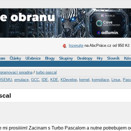
Inzerujte
na AbcPráce.cz od 950 Kč
are
Články
Učebnice
Blogy
Skupiny
Desktopy
Hry
Slovník
Kdo
gramovací poradna
/
turbo pascal
OSEMU
,
emulace
,
GCC
,
IDE
,
KDE
,
KDevelop
,
kernel
,
kompilace
,
Linux
,
Pasc
scal
e mi prosiiiim! Zacinam s Turbo Pascalom a nutne potrebujem 