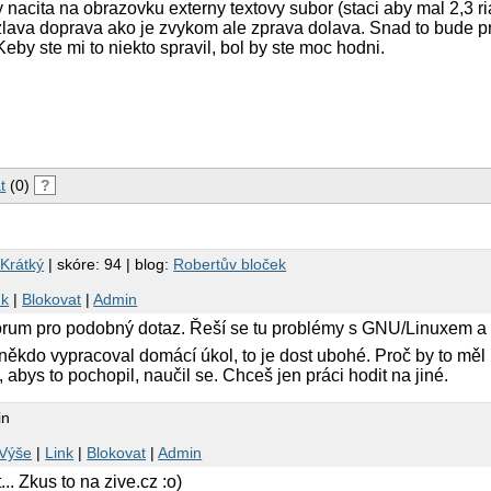
 nacita na obrazovku externy textovy subor (staci aby mal 2,3 r
 zlava doprava ako je zvykom ale zprava dolava. Snad to bude p
eby ste mi to niekto spravil, bol by ste moc hodni.
t
(0)
?
 Krátký
| skóre: 94 | blog:
Robertův bloček
nk
|
Blokovat
|
Admin
fórum pro podobný dotaz. Řeší se tu problémy s GNU/Linuxem 
 někdo vypracoval domácí úkol, to je dost ubohé. Proč by to měl
, abys to pochopil, naučil se. Chceš jen práci hodit na jiné.
in
Výše
|
Link
|
Blokovat
|
Admin
.. Zkus to na zive.cz :o)