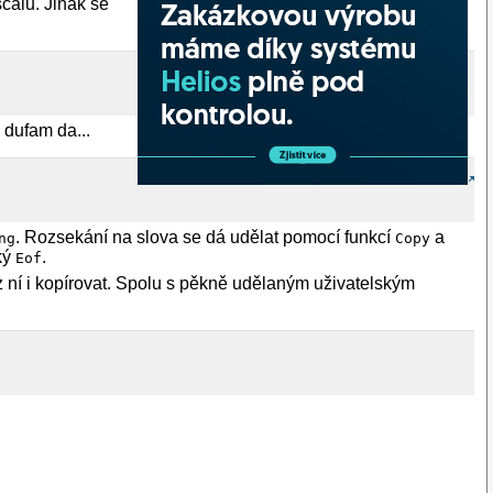
scalu. Jinak se
 dufam da...
. Rozsekání na slova se dá udělat pomocí funkcí
a
ng
Copy
ký
.
Eof
ní i kopírovat. Spolu s pěkně udělaným uživatelským