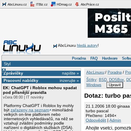
AbcLinuxu.cz
ITBiz.cz
HDmag.cz
AbcPráce.cz
AbcLinuxu
hledá autory
!
Poradna
FAQ
Hardware
Softw
Styl
×
AbcLinuxu
:/
Poradna
/
Pro
Zprávičky
napište »
Štítky
:
BSD
,
DOSBox
,
D
Pracovní nabídky
inzerujte »
Windows
Upravit
EK: ChatGPT i Roblox mohou spadat
pod přísnější pravidla
Dotaz: turbo pa
včera 08:00 | IT novinky
Platformy ChatGPT i Roblox by mohly
21.1.2006 18:00 ginaaa
být
zařazeny na seznam
mimořádně
turbo pascal
velkých on-line platforem nebo
Přečteno: 1494×
internetových vyhledávačů, na něž se
Odpovědět
|
Admin
vztahují zvláštní podmínky podle
Ahojte vsetci, pomozt
nařízení o digitálních službách (DSA).