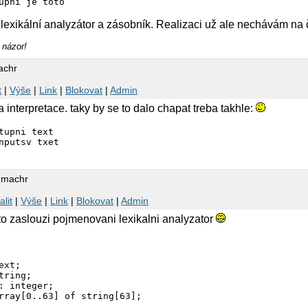
í lexikální analyzátor a zásobník. Realizaci už ale nechávám na
 názor!
achr
t
|
Výše
|
Link
|
Blokovat
|
Admin
a interpretace. taky by se to dalo chapat treba takhle:
tupni text

 machr
alit
|
Výše
|
Link
|
Blokovat
|
Admin
i to zaslouzi pojmenovani lexikalni analyzator