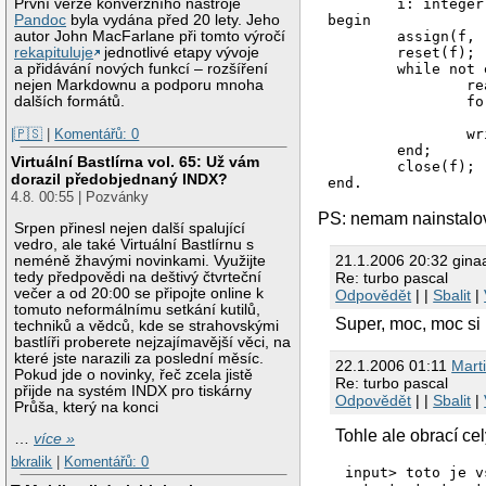
	i: integer;

První verze konverzního nástroje
begin

Pandoc
byla vydána před 20 lety. Jeho
	assign(f, 'file.txt');

autor John MacFarlane při tomto výročí
	reset(f);

rekapituluje
jednotlivé etapy vývoje
	while not eof(f) do begin

a přidávání nových funkcí – rozšíření
		readln(f, s);

nejen Markdownu a podporu mnoha
		for i := length(s) downto 1 do 

dalších formátů.
			write(s[i
|🇵🇸
|
Komentářů: 0
		writeln();

	end;

Virtuální Bastlírna vol. 65: Už vám
	close(f);

dorazil předobjednaný INDX?
4.8. 00:55 | Pozvánky
PS: nemam nainstalova
Srpen přinesl nejen další spalující
vedro, ale také Virtuální Bastlírnu s
21.1.2006 20:32 gina
neméně žhavými novinkami. Využijte
Re: turbo pascal
tedy předpovědi na deštivý čtvrteční
večer a od 20:00 se připojte online k
Odpovědět
| |
Sbalit
|
tomuto neformálnímu setkání kutilů,
Super, moc, moc si 
techniků a vědců, kde se strahovskými
bastlíři proberete nejzajímavější věci, na
které jste narazili za poslední měsíc.
22.1.2006 01:11
Mart
Pokud jde o novinky, řeč zcela jistě
Re: turbo pascal
přijde na systém INDX pro tiskárny
Odpovědět
| |
Sbalit
|
Průša, který na konci
Tohle ale obrací ce
…
více »
bkralik
|
Komentářů: 0
input> toto je v