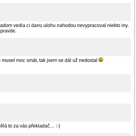
 padom vedia ci danu ulohu nahodou nevypracoval niekto iny.
 pravde.
se musel moc smát, tak jsem se dál už nedostal
ělá to za vás překladač… :-)