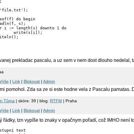
]);

nej prekladac pascalu, a uz sem v nem dost dlouho nedelal, takz
aa
Výše
|
Link
|
Blokovat
|
Admin
mi pomohol. Zda sa ze si este hodne vela z Pascalu pamatas. D
in Tůma
| skóre: 39 | blog:
RTFM
| Praha
Výše
|
Link
|
Blokovat
|
Admin
lý řádky, tzn vypíše to znaky v opačnym pořadí, což IMHO není t
stupní text
