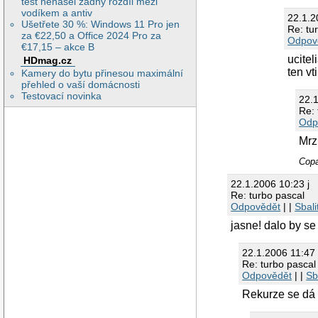
test nenašel žádný rozdíl mezi
vodíkem a antiv
22.1.
Ušetřete 30 %: Windows 11 Pro jen
Re: tu
za €22,50 a Office 2024 Pro za
Odpov
€17,15 – akce B
ucite
HDmag.cz
ten vt
Kamery do bytu přinesou maximální
přehled o vaší domácnosti
Testovací novinka
22.
Re: 
Odp
Mrz
Copa
22.1.2006 10:23 j
Re: turbo pascal
Odpovědět
| |
Sbali
jasne! dalo by se 
22.1.2006 11:4
Re: turbo pascal
Odpovědět
| |
Sb
Rekurze se dá 