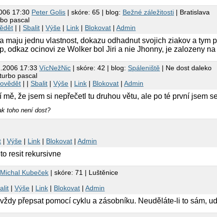
2006 17:30
Peter Golis
| skóre: 65 | blog:
Bežné záležitosti
| Bratislava
rbo pascal
ědět
| |
Sbalit
|
Výše
|
Link
|
Blokovat
|
Admin
lia maju jednu vlastnost, dokazu odhadnut svojich ziakov a tym
ip, odkaz ocinovi ze Wolker bol Jiri a nie Jhonny, je zalozeny na
1.2006 17:33
VícNežNic
| skóre: 42 | blog:
Spáleniště
| Ne dost daleko
turbo pascal
ovědět
| |
Sbalit
|
Výše
|
Link
|
Blokovat
|
Admin
í mě, že jsem si nepřečetl tu druhou větu, ale po té první jsem 
k toho není dost?
t
|
Výše
|
Link
|
Blokovat
|
Admin
to resit rekursivne
7
Michal Kubeček
| skóre: 71 | Luštěnice
alit
|
Výše
|
Link
|
Blokovat
|
Admin
vždy přepsat pomocí cyklu a zásobníku. Neuděláte-li to sám, ud