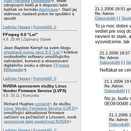
RawTherapee
(
Wikipedie
). Vedle
zdrojových kódů je k dispozici také
21.1.2006 18:51 g
balíček ve formátu
AppImage
. Stačí jej
Re: Admin
stáhnout, nastavit právo ke spuštění a
Odpovědět
| |
Sbali
spustit.
To ja moc dobre v
Ladislav Hagara
|
Komentářů: 0
vediet pre svoj d
FFmpeg 9.0 "Lei"
neviem to stale,
4.8. 20:44 | Zajímavý článek
vysvedcenie, tak n
Jean-Baptiste Kempf na svém blogu
představil novou verzi 9.0 "Lei"
kolekce
21.1.2006 18:5
svobodného softwaru umožňujícího
Re: Admin
nahrávání, konverzi a streamovaní
Odpovědět
| |
Sb
digitálního zvuku a obrazu
FFmpeg
Neflákat se ce
(
Wikipedie
).
Ladislav Hagara
|
Komentářů: 0
21.1.2006 19:
Re: Admin
NVIDIA sponzorem služby Linux
Odpovědět
| |
Vendor Firmware Service (LVFS)
4.8. 20:11 | Komunita
No jo, budu s
0E09:0048! a
Richard Hughes
oznámil
, že službu
Linux Vendor Firmware Service (LVFS)
umožňující aktualizovat firmware
21.1.2006 
zařízení na počítačích s Linuxem, nově
Re: Admin
sponzoruje také společnost NVIDIA
.
Odpovědět
Ladislav Hagara
|
Komentářů: 0