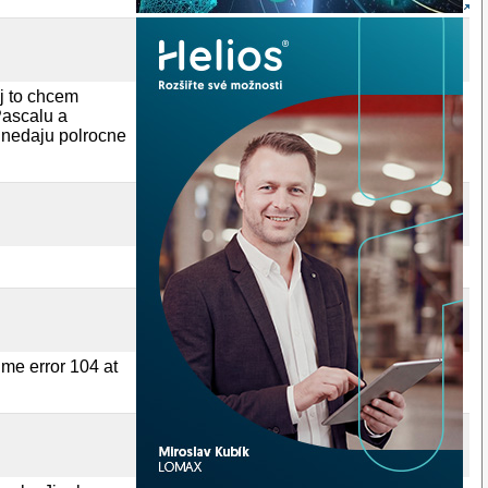
aj to chcem
 Pascalu a
 nedaju polrocne
ime error 104 at