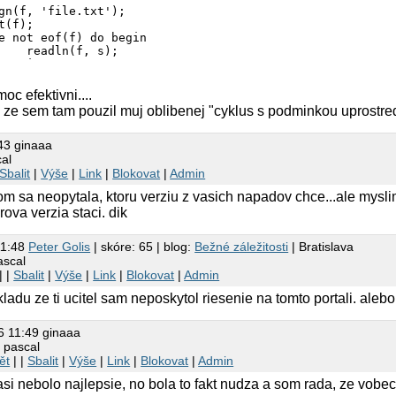
s);

0;

begin

s(' ', s);

oc efektivni....
then break;

, ze sem tam pouzil muj oblibenej "cyklus s podminkou uprostr
y(s, 1, p-1);

c(i);

s, 1, p);

43 ginaaa
;

cal
 ');

Sbalit
|
Výše
|
Link
|
Blokovat
|
Admin
o 0 do

m sa neopytala, ktoru verziu z vasich napadov chce...ale mysl
[i], ' ');

();

ova verzia staci. dik
11:48
Peter Golis
| skóre: 65 | blog:
Bežné záležitosti
| Bratislava
ascal
| |
Sbalit
|
Výše
|
Link
|
Blokovat
|
Admin
ladu ze ti ucitel sam neposkytol riesenie na tomto portali. alebo
6 11:49 ginaaa
 pascal
ět
| |
Sbalit
|
Výše
|
Link
|
Blokovat
|
Admin
y asi nebolo najlepsie, no bola to fakt nudza a som rada, ze vo