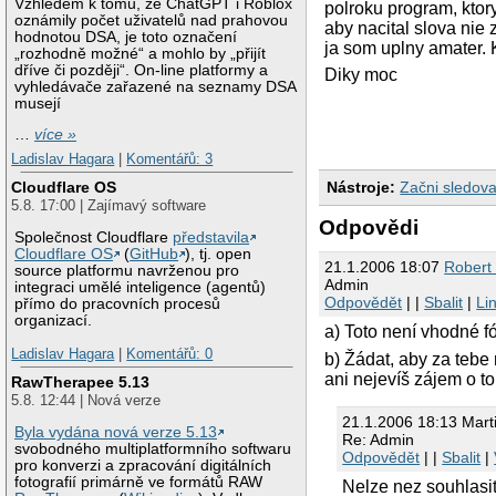
Vzhledem k tomu, že ChatGPT i Roblox
polroku program, ktory
oznámily počet uživatelů nad prahovou
aby nacital slova nie
hodnotou DSA, je toto označení
ja som uplny amater. K
„rozhodně možné“ a mohlo by „přijít
dříve či později“. On-line platformy a
Diky moc
vyhledávače zařazené na seznamy DSA
musejí
…
více »
Ladislav Hagara
|
Komentářů: 3
Nástroje:
Začni sledova
Cloudflare OS
5.8. 17:00 | Zajímavý software
Odpovědi
Společnost Cloudflare
představila
Cloudflare OS
(
GitHub
), tj. open
21.1.2006 18:07
Robert
source platformu navrženou pro
Admin
integraci umělé inteligence (agentů)
Odpovědět
| |
Sbalit
|
Li
přímo do pracovních procesů
organizací.
a) Toto není vhodné 
Ladislav Hagara
|
Komentářů: 0
b) Žádat, aby za tebe
ani nejevíš zájem o to
RawTherapee 5.13
5.8. 12:44 | Nová verze
21.1.2006 18:13 Mart
Byla vydána nová verze 5.13
Re: Admin
svobodného multiplatformního softwaru
Odpovědět
| |
Sbalit
|
pro konverzi a zpracování digitálních
fotografií primárně ve formátů RAW
Nelze nez souhlasit.