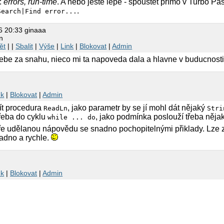
:
errors, run-time
. A nebo ještě lépe - spouštět přímo v Turbo Pa
.
Search|Find error...
6 20:33 ginaaa
n
ět
| |
Sbalit
|
Výše
|
Link
|
Blokovat
|
Admin
tebe za snahu, nieco mi ta napoveda dala a hlavne v buducnosti
nk
|
Blokovat
|
Admin
ít procedura
, jako parametr by se jí mohl dát nějaký
ReadLn
Stri
třeba do cyklu
, jako podmínka poslouží třeba něja
while ... do
e udělanou nápovědu se snadno pochopitelnými přiklady. Lze z 
adno a rychle.
nk
|
Blokovat
|
Admin