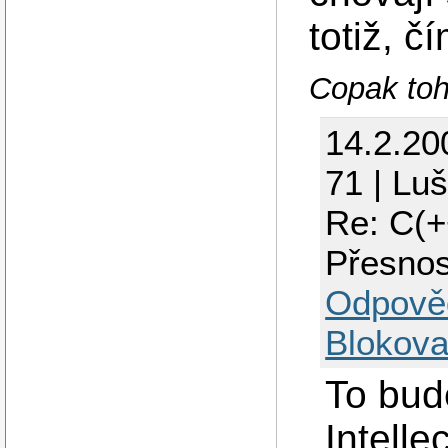
totiž, č
Copak toh
14.2.20
71 | Lu
Re: C(+
Přesnos
Odpově
Blokova
To bud
Intelle