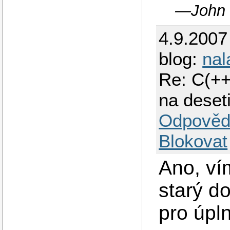
―John 
4.9.2007
blog:
na
Re: C(++
na deset
Odpověd
Blokovat
Ano, ví
starý d
pro úpln