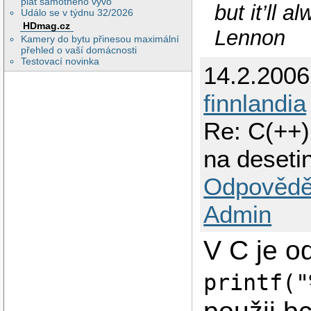
plat samotného vývo
but it’ll 
Událo se v týdnu 32/2026
HDmag.cz
Lennon
Kamery do bytu přinesou maximální
přehled o vaší domácnosti
Testovací novinka
14.2.200
finnlandia
Re: C(++)
na deseti
Odpovědě
Admin
V C je o
printf("