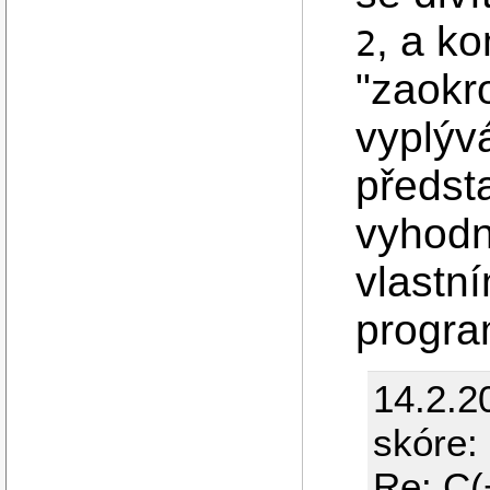
, a ko
2
"zaokro
vyplýv
předsta
vyhodn
vlastní
progra
14.2.2
skóre: 
Re: C(