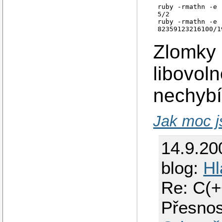
ruby -rmathn -e 
5/2

ruby -rmathn -e 
Zlomky (
libovol
nechyb
Jak moc js
14.9.20
blog:
Hl
Re: C(+
Přesnos