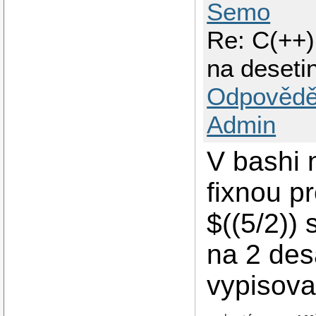
Semo
Re: C(++)
na deseti
Odpovědě
Admin
V bashi n
fixnou p
$((5/2)) 
na 2 des
vypisova