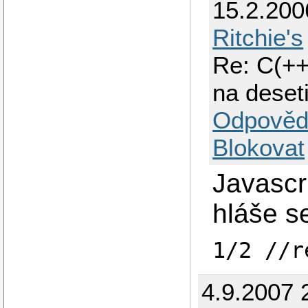
15.2.200
Ritchie's
Re: C(++
na deset
Odpověd
Blokovat
Javascr
hláše s
1/2 //r
4.9.2007 