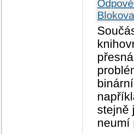
Odpově
Blokova
Součás
kniho
přesná
problé
binárn
napříkl
stejně
neumí p