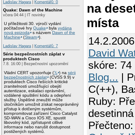
Ladislav Hagara
|
Komentářů: 0
na dese
Quake: Dawn of the Machine
včera 04:44 | IT novinky
místa
U příležitosti 30. výročí vydání
počítačové hry
Quake
byla
vydána
nová epizoda
s názvem
Dawn of the
Machine
(
Steam
).
14.2.2006
Ladislav Hagara
|
Komentářů: 7
David Wa
Série bezpečnostních záplat v
produktech Cisco
skóre: 74 
7.8. 16:00 | Bezpečnostní upozornění
Vládní CERT upozorňuje (
𝕏
) na
sérii
Blog...
| P
bezpečnostních záplat
(CVSS 9.9) v
produktech Cisco řešících kritické
C(++), Ba
zranitelnosti umožňující obejití
autentizace, eskalaci oprávnění,
vzdálené spuštění kódu a odepření
Ruby: Pře
služby. Úspěšné zneužití může
útočníkům umožnit získat neoprávněný
přístup k dotčeným systémům,
desetinná
kompromitovat zařízení Cisco Catalyst
SD-WAN a Cisco IOS XE, spustit
Přečteno:
libovolný kód, zpřístupnit citlivé
informace nebo narušit dostupnost
postižených systémů.