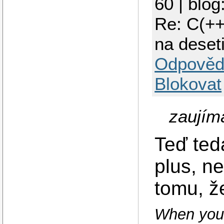
60 | blog
Re: C(++
na deset
Odpověd
Blokovat
zaujíma
Teď teda
plus, n
tomu, ž
When your