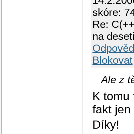
14.2.200
skóre: 74
Re: C(++
na deset
Odpověd
Blokovat
Ale z t
K tomu 
fakt jen
Díky!