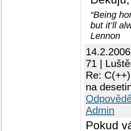
“Being hon
but it’ll 
Lennon
14.2.200
71 | Luště
Re: C(++)
na deseti
Odpovědě
Admin
Pokud vá