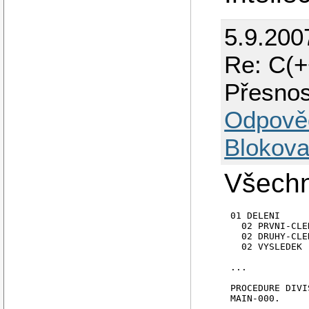
5.9.200
Re: C(+
Přesnos
Odpově
Blokova
Všechn
01 DELENI

  02 PRVNI-CLEN		PIC 999V99
  02 DRUHY-CLEN		PIC 999V99
  02 VYSLEDEK		PIC 999V99.

...

PROCEDURE DIVI
MAIN-000.

...
