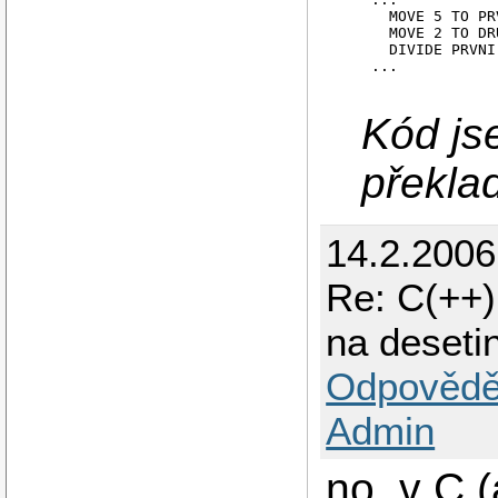
  MOVE 5 TO PR
  MOVE 2 TO DR
  DIVIDE PRVNI
...

Kód js
překla
14.2.2006
Re: C(++)
na deseti
Odpovědě
Admin
no, v C 