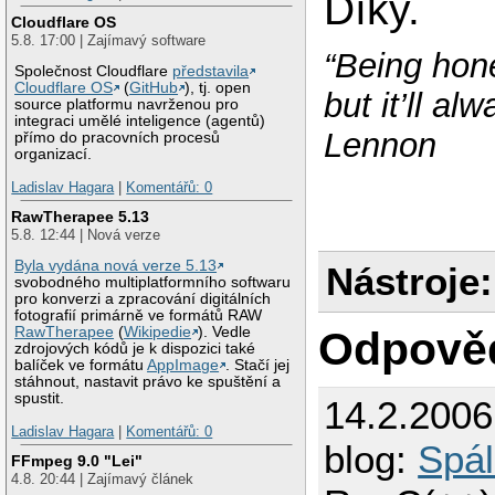
Díky.
Cloudflare OS
5.8. 17:00 | Zajímavý software
“Being hone
Společnost Cloudflare
představila
Cloudflare OS
(
GitHub
), tj. open
but it’ll a
source platformu navrženou pro
integraci umělé inteligence (agentů)
Lennon
přímo do pracovních procesů
organizací.
Ladislav Hagara
|
Komentářů: 0
RawTherapee 5.13
5.8. 12:44 | Nová verze
Byla vydána nová verze 5.13
Nástroje:
svobodného multiplatformního softwaru
pro konverzi a zpracování digitálních
fotografií primárně ve formátů RAW
Odpově
RawTherapee
(
Wikipedie
). Vedle
zdrojových kódů je k dispozici také
balíček ve formátu
AppImage
. Stačí jej
stáhnout, nastavit právo ke spuštění a
spustit.
14.2.200
Ladislav Hagara
|
Komentářů: 0
blog:
Spál
FFmpeg 9.0 "Lei"
4.8. 20:44 | Zajímavý článek