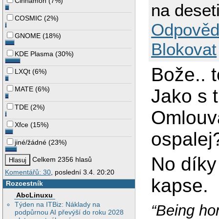
Cinnamon
(
7%
)
na deset
COSMIC
(
2%
)
Odpověd
GNOME
(
18%
)
Blokovat
KDE Plasma
(
30%
)
Bože.. 
LXQt
(
6%
)
MATE
(
6%
)
Jako s 
TDE
(
2%
)
Omlouvá
Xfce
(
15%
)
ospale
jiné/žádné
(
23%
)
No dík
Celkem 2356 hlasů
Komentářů: 30
, poslední 3.4. 20:20
kapse.
Rozcestník
AbcLinuxu
Týden na ITBiz: Náklady na
“Being hon
podpůrnou AI převýší do roku 2028