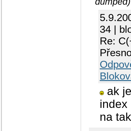
dumped)
5.9.20
34 | bl
Re: C(
Přesno
Odpov
Blokov
ak je
index 
na ta