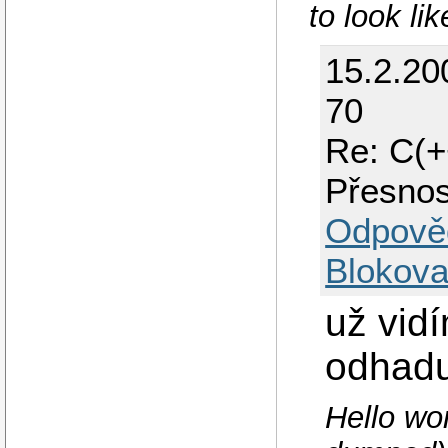
to look li
15.2.20
70
Re: C(+
Přesnos
Odpově
Blokova
už vid
odhadu
Hello wo