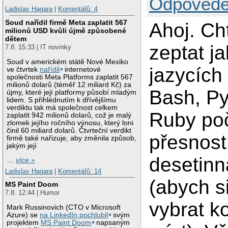
Odpovědě
Ladislav Hagara
|
Komentářů: 4
Soud nařídil firmě Meta zaplatit 567
Ahoj. Ch
milionů USD kvůli újmě způsobené
dětem
zeptat ja
7.8. 15:33 | IT novinky
Soud v americkém státě Nové Mexiko
jazycích
ve čtvrtek
nařídil
internetové
společnosti Meta Platforms zaplatit 567
milionů dolarů (téměř 12 miliard Kč) za
Bash, Py
újmy, které její platformy působí mladým
lidem. S přihlédnutím k dřívějšímu
verdiktu tak má společnost celkem
Ruby poč
zaplatit 942 milionů dolarů, což je malý
zlomek jejího ročního výnosu, který loni
činil 60 miliard dolarů. Čtvrteční verdikt
přesnost
firmě také nařizuje, aby změnila způsob,
jakým její
desetinn
…
více »
Ladislav Hagara
|
Komentářů: 14
(abych s
MS Paint Doom
7.8. 12:44 | Humor
vybrat ko
Mark Russinovich (CTO v Microsoft
Azure) se
na LinkedIn pochlubil
svým
projektem
MS Paint Doom
napsaným