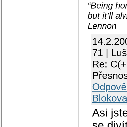
“Being hon
but it’ll 
Lennon
14.2.20
71 | Lu
Re: C(+
Přesnos
Odpově
Blokova
Asi js
se divít