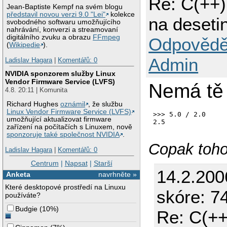
Re: C(++)
Jean-Baptiste Kempf na svém blogu
představil novou verzi 9.0 "Lei"
kolekce
na deseti
svobodného softwaru umožňujícího
nahrávání, konverzi a streamovaní
digitálního zvuku a obrazu
FFmpeg
Odpovědě
(
Wikipedie
).
Admin
Ladislav Hagara
|
Komentářů: 0
NVIDIA sponzorem služby Linux
Vendor Firmware Service (LVFS)
Nemá tě
4.8. 20:11 | Komunita
Richard Hughes
oznámil
, že službu
Linux Vendor Firmware Service (LVFS)
>>> 5.0 / 2.0

umožňující aktualizovat firmware
zařízení na počítačích s Linuxem, nově
sponzoruje také společnost NVIDIA
.
Copak toho
Ladislav Hagara
|
Komentářů: 0
Centrum
|
Napsat
|
Starší
14.2.200
Anketa
navrhněte »
Které desktopové prostředí na Linuxu
skóre: 74
používáte?
Budgie
(
10%
)
Re: C(++