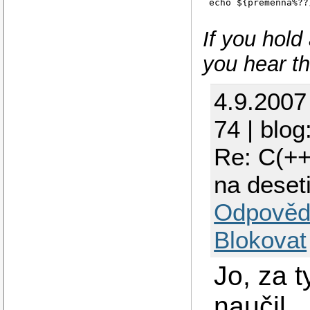
echo ${premenna%??
If you hold
you hear t
4.9.2007
74 | blog
Re: C(++
na deset
Odpověd
Blokovat
Jo, za 
naučil..