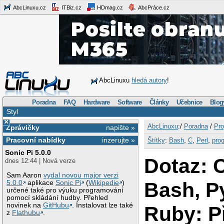
AbcLinuxu.cz
ITBiz.cz
HDmag.cz
AbcPráce.cz
AbcLinuxu
hledá autory
!
Poradna
FAQ
Hardware
Software
Články
Učebnice
Blog
Styl
×
AbcLinuxu
:/
Poradna
/
Pro
Zprávičky
napište »
Pracovní nabídky
inzerujte »
Štítky
:
Bash
,
C
,
Perl
,
pro
Sonic Pi 5.0.0
Dotaz: C
dnes 12:44 | Nová verze
Sam Aaron
vydal novou major verzi
Bash, P
5.0.0
aplikace
Sonic Pi
(
Wikipedie
)
určené také pro výuku programování
pomocí skládání hudby. Přehled
novinek na
GitHubu
. Instalovat lze také
Ruby: P
z
Flathubu
.