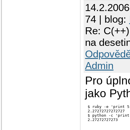
14.2.200
74 | blog:
Re: C(++)
na deseti
Odpovědě
Admin
Pro úpln
jako Pyt
$ ruby -e 'print 5
2.27272727272727

$ python -c 'print
2.27272727273