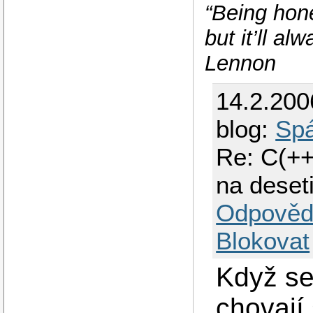
“Being hone
but it’ll a
Lennon
14.2.200
blog:
Spá
Re: C(++
na deset
Odpověd
Blokovat
Když se
chovají