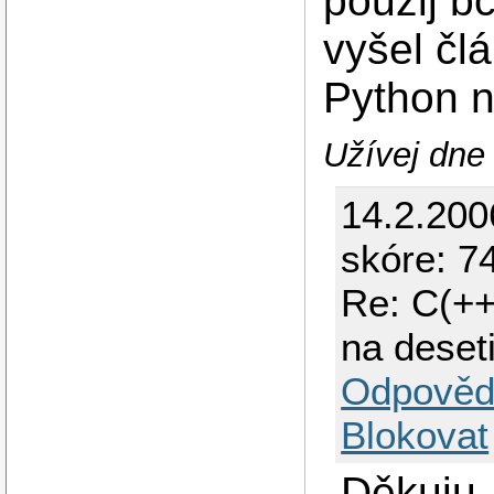
použij b
vyšel čl
Python 
Užívej dne 
14.2.200
skóre: 74
Re: C(++
na deset
Odpověd
Blokovat
Děkuju,