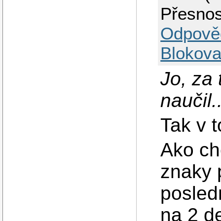
Přesnos
Odpově
Blokova
Jo, za
naučil.
Tak v 
Ako ch
znaky
posled
na 2 d