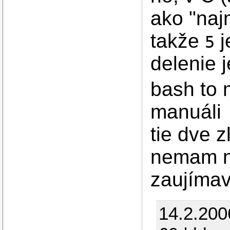
ako "naj
takže
j
5
delenie j
bash to 
manuáli
tie dve z
nemam n
zaujímav
14.2.200