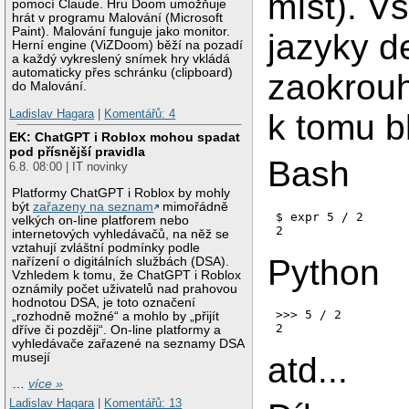
míst). V
pomocí Claude. Hru Doom umožňuje
hrát v programu Malování (Microsoft
Paint). Malování funguje jako monitor.
jazyky d
Herní engine (ViZDoom) běží na pozadí
a každý vykreslený snímek hry vkládá
automaticky přes schránku (clipboard)
zaokrouhl
do Malování.
Ladislav Hagara
|
Komentářů: 4
k tomu b
EK: ChatGPT i Roblox mohou spadat
pod přísnější pravidla
Bash
6.8. 08:00 | IT novinky
Platformy ChatGPT i Roblox by mohly
být
zařazeny na seznam
mimořádně
$ expr 5 / 2

velkých on-line platforem nebo
2
internetových vyhledávačů, na něž se
vztahují zvláštní podmínky podle
Python
nařízení o digitálních službách (DSA).
Vzhledem k tomu, že ChatGPT i Roblox
oznámily počet uživatelů nad prahovou
hodnotou DSA, je toto označení
>>> 5 / 2

„rozhodně možné“ a mohlo by „přijít
2
dříve či později“. On-line platformy a
vyhledávače zařazené na seznamy DSA
musejí
atd...
…
více »
Ladislav Hagara
|
Komentářů: 13