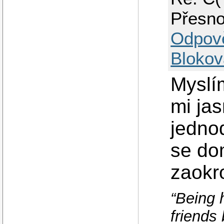
Přesno
Odpov
Blokov
Myslí
mi jas
jedno
se do
zaokr
“Being 
friends 