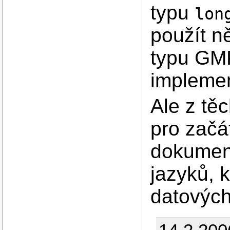
typu
lon
použít n
typu GMP
implemen
Ale z tě
pro začá
dokument
jazyků, 
datových