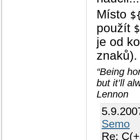
Místo
$
použít
$
je od k
znaků).
“Being hon
but it’ll 
Lennon
5.9.200
Semo
Re: C(+