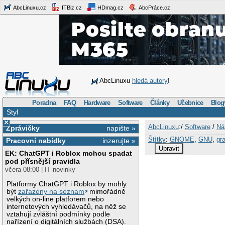
AbcLinuxu.cz
ITBiz.cz
HDmag.cz
AbcPráce.cz
AbcLinuxu
hledá autory
!
Poradna
FAQ
Hardware
Software
Články
Učebnice
Blog
Styl
×
AbcLinuxu
:/
Software
/
Ná
Zprávičky
napište »
Štítky
:
GNOME
,
GNU
,
gra
Pracovní nabídky
inzerujte »
Upravit
EK: ChatGPT i Roblox mohou spadat
pod přísnější pravidla
včera 08:00 | IT novinky
Platformy ChatGPT i Roblox by mohly
být
zařazeny na seznam
mimořádně
velkých on-line platforem nebo
internetových vyhledávačů, na něž se
vztahují zvláštní podmínky podle
nařízení o digitálních službách (DSA).