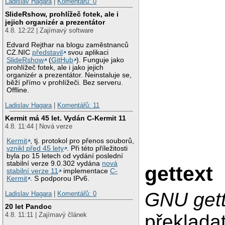
Ladislav Hagara
|
Komentářů: 0
SlideRshow, prohlížeč fotek, ale i
jejich organizér a prezentátor
4.8. 12:22 | Zajímavý software
Edvard Rejthar na blogu zaměstnanců
CZ.NIC
představil
svou aplikaci
SlideRshow
(
GitHub
). Funguje jako
prohlížeč fotek, ale i jako jejich
organizér a prezentátor. Neinstaluje se,
běží přímo v prohlížeči. Bez serveru.
Offline.
Ladislav Hagara
|
Komentářů: 11
Kermit má 45 let. Vydán C-Kermit 11
4.8. 11:44 | Nová verze
Kermit
, tj. protokol pro přenos souborů,
vznikl před 45 lety
. Při této příležitosti
byla po 15 letech od vydání poslední
stabilní verze 9.0.302 vydána
nová
gettext
stabilní verze 11
implementace
C-
Kermit
. S podporou IPv6.
GNU gett
Ladislav Hagara
|
Komentářů: 0
20 let Pandoc
4.8. 11:11 | Zajímavý článek
překladat