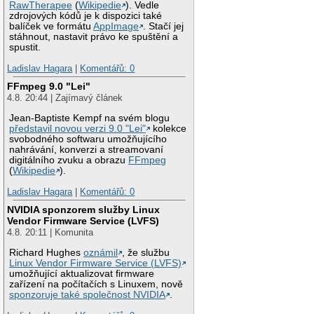
RawTherapee
(
Wikipedie
). Vedle
zdrojových kódů je k dispozici také
balíček ve formátu
AppImage
. Stačí jej
stáhnout, nastavit právo ke spuštění a
spustit.
Ladislav Hagara
|
Komentářů: 0
FFmpeg 9.0 "Lei"
4.8. 20:44 | Zajímavý článek
Jean-Baptiste Kempf na svém blogu
představil novou verzi 9.0 "Lei"
kolekce
svobodného softwaru umožňujícího
nahrávání, konverzi a streamovaní
digitálního zvuku a obrazu
FFmpeg
(
Wikipedie
).
Ladislav Hagara
|
Komentářů: 0
NVIDIA sponzorem služby Linux
Vendor Firmware Service (LVFS)
4.8. 20:11 | Komunita
Richard Hughes
oznámil
, že službu
Linux Vendor Firmware Service (LVFS)
umožňující aktualizovat firmware
zařízení na počítačích s Linuxem, nově
sponzoruje také společnost NVIDIA
.