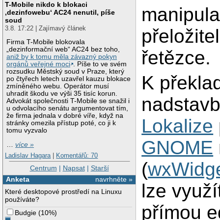
T-Mobile nikdo k blokaci
manipula
‚dezinfowebu‘ AC24 nenutil, píše
soud
3.8. 17:22 | Zajímavý článek
přeložite
Firma T-Mobile blokovala
„dezinformační web“ AC24 bez toho,
řetězce.
aniž by k tomu měla závazný pokyn
orgánů veřejné moci
. Píše to ve svém
rozsudku Městský soud v Praze, který
K překlad
po čtyřech letech uzavřel kauzu blokace
zmíněného webu. Operátor musí
uhradit škodu ve výši 35 tisíc korun.
nadstavb
Advokát společnosti T-Mobile se snažil i
u odvolacího senátu argumentovat tím,
že firma jednala v dobré víře, když na
Lokalize
stránky omezila přístup poté, co ji k
tomu vyzvalo
GNOME
…
více »
Ladislav Hagara
|
Komentářů: 70
(
wxWidg
Centrum
|
Napsat
|
Starší
Anketa
navrhněte »
lze využí
Které desktopové prostředí na Linuxu
používáte?
přímou e
Budgie
(
10%
)