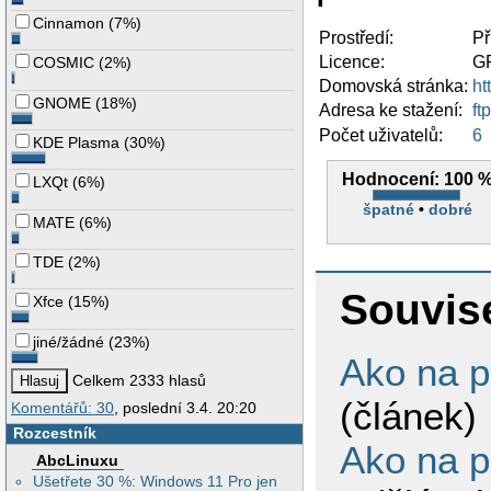
Cinnamon
(
7%
)
Prostředí:
Př
Licence:
G
COSMIC
(
2%
)
Domovská stránka:
ht
GNOME
(
18%
)
Adresa ke stažení:
ft
Počet uživatelů:
6
KDE Plasma
(
30%
)
Hodnocení:
100 
LXQt
(
6%
)
špatné
•
dobré
MATE
(
6%
)
TDE
(
2%
)
Souvis
Xfce
(
15%
)
jiné/žádné
(
23%
)
Ako na p
Celkem 2333 hlasů
(článek)
Komentářů: 30
, poslední 3.4. 20:20
Rozcestník
Ako na p
AbcLinuxu
Ušetřete 30 %: Windows 11 Pro jen