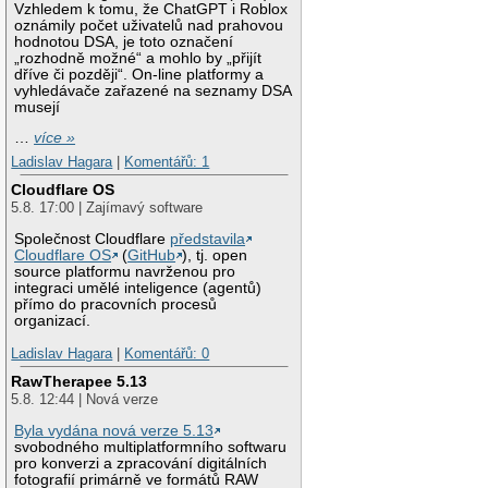
Vzhledem k tomu, že ChatGPT i Roblox
oznámily počet uživatelů nad prahovou
hodnotou DSA, je toto označení
„rozhodně možné“ a mohlo by „přijít
dříve či později“. On-line platformy a
vyhledávače zařazené na seznamy DSA
musejí
…
více »
Ladislav Hagara
|
Komentářů: 1
Cloudflare OS
5.8. 17:00 | Zajímavý software
Společnost Cloudflare
představila
Cloudflare OS
(
GitHub
), tj. open
source platformu navrženou pro
integraci umělé inteligence (agentů)
přímo do pracovních procesů
organizací.
Ladislav Hagara
|
Komentářů: 0
RawTherapee 5.13
5.8. 12:44 | Nová verze
Byla vydána nová verze 5.13
svobodného multiplatformního softwaru
pro konverzi a zpracování digitálních
fotografií primárně ve formátů RAW