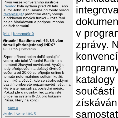
První verze konverzního nástroje
Pandoc
byla vydána před 20 lety. Jeho
integrov
autor John MacFarlane při tomto výročí
rekapituluje
jednotlivé etapy vývoje
dokument
a přidávání nových funkcí – rozšíření
nejen Markdownu a podporu mnoha
dalších formátů.
v progra
|🇵🇸
|
Komentářů: 0
Virtuální Bastlírna vol. 65: Už vám
zprávy. 
dorazil předobjednaný INDX?
4.8. 00:55 | Pozvánky
konvencí
Srpen přinesl nejen další spalující
vedro, ale také Virtuální Bastlírnu s
programy
neméně žhavými novinkami. Využijte
tedy předpovědi na deštivý čtvrteční
večer a od 20:00 se připojte online k
katalogy
tomuto neformálnímu setkání kutilů,
techniků a vědců, kde se strahovskými
bastlíři proberete nejzajímavější věci, na
součástí
které jste narazili za poslední měsíc.
Pokud jde o novinky, řeč zcela jistě
přijde na systém INDX pro tiskárny
získáván
Průša, který na konci
…
více »
samostat
bkralik
|
Komentářů: 0