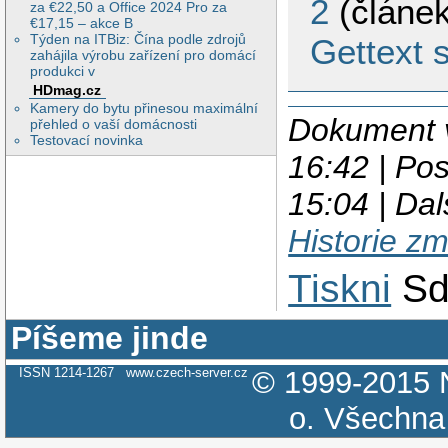
2
(článek
za €22,50 a Office 2024 Pro za
€17,15 – akce B
Týden na ITBiz: Čína podle zdrojů
Gettext 
zahájila výrobu zařízení pro domácí
produkci v
HDmag.cz
Kamery do bytu přinesou maximální
Dokument v
přehled o vaší domácnosti
Testovací novinka
16:42 | Po
15:04 | Dal
Historie z
Tiskni
Sd
Píšeme jinde
ISSN 1214-1267
www.czech-server.cz
© 1999-2015
o.
Všechna 