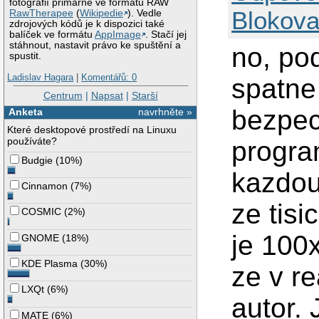
fotografií primárně ve formátů RAW
Blokova
RawTherapee
(
Wikipedie
). Vedle
zdrojových kódů je k dispozici také
balíček ve formátu
AppImage
. Stačí jej
stáhnout, nastavit právo ke spuštění a
no, po
spustit.
Ladislav Hagara
|
Komentářů: 0
spatne
Centrum
|
Napsat
|
Starší
bezpec
Anketa
navrhněte »
Které desktopové prostředí na Linuxu
používáte?
progra
Budgie
(
10%
)
kazdou 
Cinnamon
(
7%
)
ze tisi
COSMIC
(
2%
)
je 100
GNOME
(
18%
)
KDE Plasma
(
30%
)
ze v re
LXQt
(
6%
)
autor. 
MATE
(
6%
)