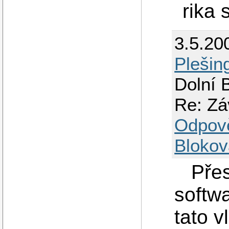
rika 
3.5.20
Plešin
Dolní 
Re: Zá
Odpov
Blokov
Přesn
softw
tato v