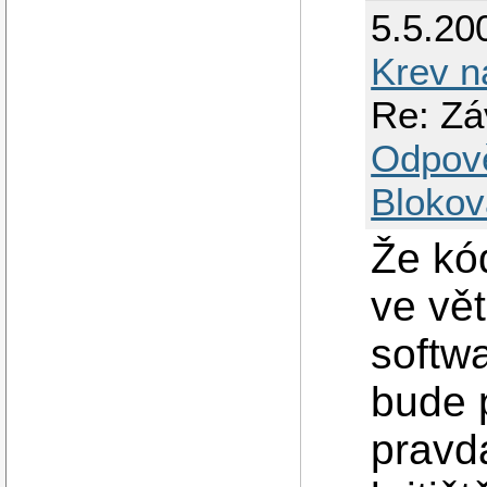
5.5.20
Krev n
Re: Zá
Odpov
Blokov
Že kó
ve vě
softw
bude 
pravd