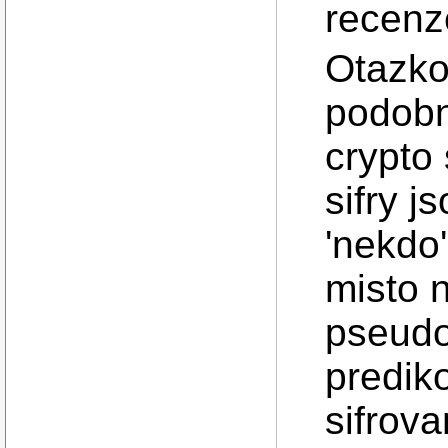
recenze
Otazko
podobn
crypto
sifry j
'nekdo
misto n
pseudo
predik
sifrov