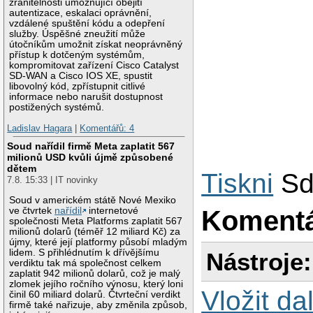
zranitelnosti umožňující obejití
autentizace, eskalaci oprávnění,
vzdálené spuštění kódu a odepření
služby. Úspěšné zneužití může
útočníkům umožnit získat neoprávněný
přístup k dotčeným systémům,
kompromitovat zařízení Cisco Catalyst
SD-WAN a Cisco IOS XE, spustit
libovolný kód, zpřístupnit citlivé
informace nebo narušit dostupnost
postižených systémů.
Ladislav Hagara
|
Komentářů: 4
Soud nařídil firmě Meta zaplatit 567
milionů USD kvůli újmě způsobené
dětem
Tiskni
Sd
7.8. 15:33 | IT novinky
Soud v americkém státě Nové Mexiko
ve čtvrtek
nařídil
internetové
Koment
společnosti Meta Platforms zaplatit 567
milionů dolarů (téměř 12 miliard Kč) za
újmy, které její platformy působí mladým
lidem. S přihlédnutím k dřívějšímu
Nástroje:
verdiktu tak má společnost celkem
zaplatit 942 milionů dolarů, což je malý
zlomek jejího ročního výnosu, který loni
Vložit da
činil 60 miliard dolarů. Čtvrteční verdikt
firmě také nařizuje, aby změnila způsob,