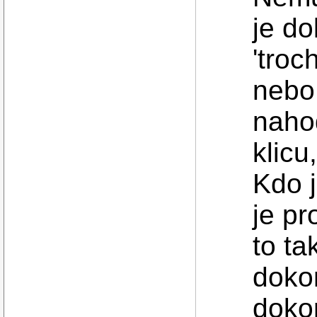
je do
'troc
nebo 
naho
klicu
Kdo 
je pr
to ta
doko
dokon