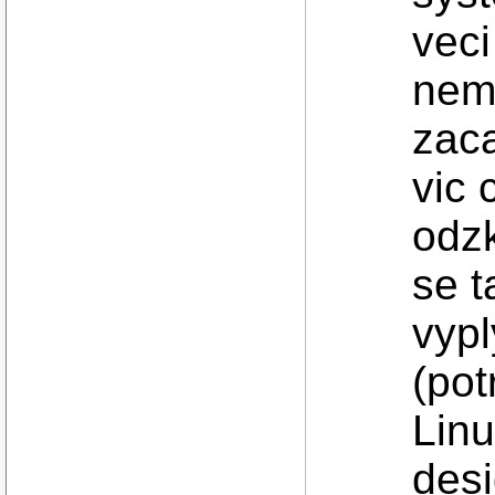
vec
nem
zaca
vic 
odzk
se t
vypl
(pot
Linu
des