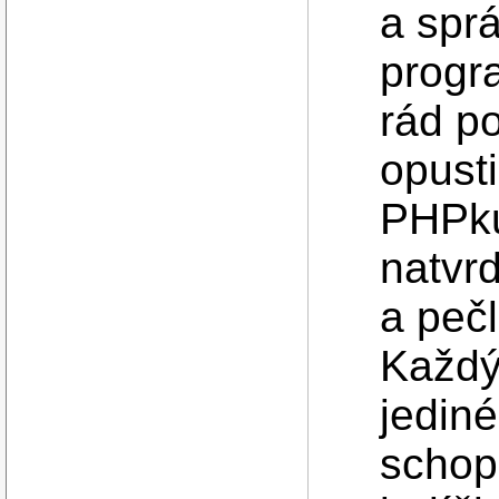
a sprá
progr
rád po
opust
PHPku
natvr
a peč
Každý
jedin
schop