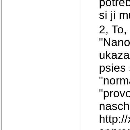
potre
si ji
2, To,
"Nanot
ukaza
psies 
"norma
"provo
nasch
http: