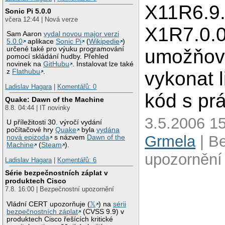
X11R6.9.
Sonic Pi 5.0.0
včera 12:44 | Nová verze
X1R7.0.
Sam Aaron
vydal novou major verzi
5.0.0
aplikace
Sonic Pi
(
Wikipedie
)
určené také pro výuku programování
umožňova
pomocí skládání hudby. Přehled
novinek na
GitHubu
. Instalovat lze také
vykonat 
z
Flathubu
.
Ladislav Hagara
|
Komentářů: 0
kód s prá
Quake: Dawn of the Machine
8.8. 04:44 | IT novinky
3.5.2006 15
U příležitosti 30. výročí vydání
počítačové hry
Quake
byla
vydána
Grmela
| B
nová epizoda
s názvem
Dawn of the
Machine
(
Steam
).
upozornění
Ladislav Hagara
|
Komentářů: 6
Série bezpečnostních záplat v
produktech Cisco
7.8. 16:00 | Bezpečnostní upozornění
Vládní CERT upozorňuje (
𝕏
) na
sérii
bezpečnostních záplat
(CVSS 9.9) v
produktech Cisco řešících kritické