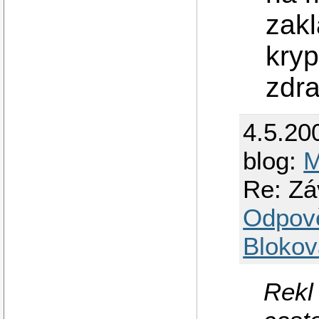
zak
kryp
zdr
4.5.20
blog:
M
Re: Zá
Odpov
Blokov
Rekl 