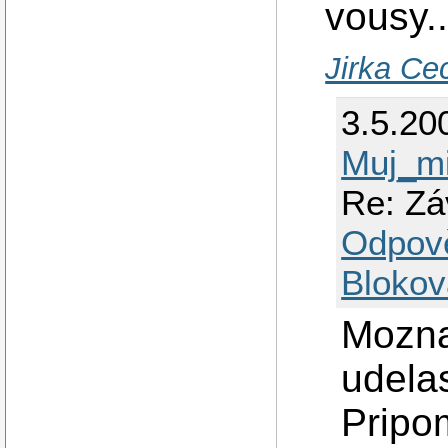
vousy..
Jirka Ce
3.5.20
Muj_mi
Re: Zá
Odpov
Blokov
Mozna
udela
Pripom