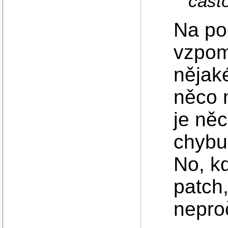
casto
Na po
vzpom
nějak
něco n
je ně
chybu
No, k
patch
nepro