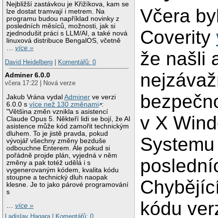
Nejbližší zastávkou je Křižíkova, kam se
Včera by
lze dostat tramvají i metrem. Na
programu budou například novinky z
posledních měsíců, možnosti, jak si
Coverity
zjednodušit práci s LLM/AI, a také nová
linuxová distribuce BengalOS, včetně
…
více »
že našli 
David Heidelberg
|
Komentářů: 0
nejzávaž
Adminer 6.0.0
včera 17:22 | Nová verze
bezpečno
Jakub Vrána vydal
Adminer
ve verzi
6.0.0 s
více než 130 změnami
:
"Většina změn vznikla s asistencí
v X Win
Claude Opus 5. Někteří lidi se bojí, že AI
asistence může kód zamořit technickým
dluhem. To je jistě pravda, pokud
Systemu
vývojář všechny změny bezduše
odbouchne Enterem. Ale pokud si
pořádně projde plán, vyjedná v něm
posledníc
změny a pak totéž udělá i s
vygenerovaným kódem, kvalita kódu
stoupne a technický dluh naopak
Chybějíc
klesne. Je to jako párové programování
s
kódu ver
…
více »
Ladislav Hagara
|
Komentářů: 0