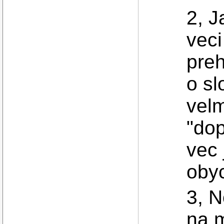
2, J
vec
preh
o sl
velm
"dop
vec 
obyc
3, N
na m