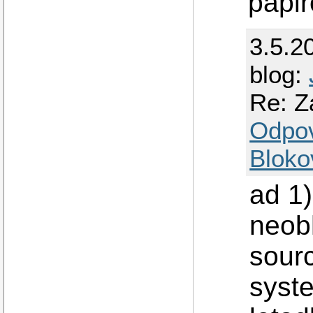
"papi
3.5.2
blog:
Re: Z
Odpo
Bloko
ad 1
neob
sourc
syst