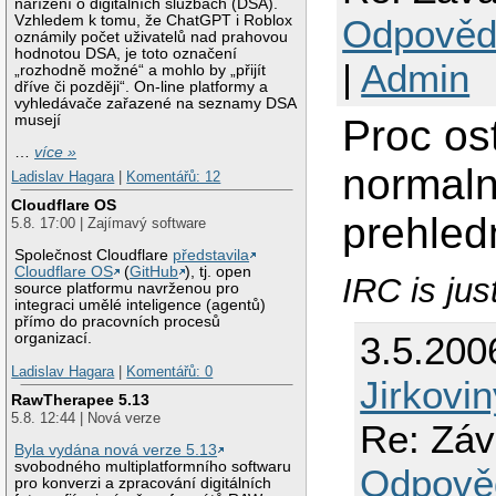
nařízení o digitálních službách (DSA).
Odpověd
Vzhledem k tomu, že ChatGPT i Roblox
oznámily počet uživatelů nad prahovou
hodnotou DSA, je toto označení
|
Admin
„rozhodně možné“ a mohlo by „přijít
dříve či později“. On-line platformy a
vyhledávače zařazené na seznamy DSA
Proc os
musejí
…
více »
normaln
Ladislav Hagara
|
Komentářů: 12
Cloudflare OS
prehled
5.8. 17:00 | Zajímavý software
Společnost Cloudflare
představila
Cloudflare OS
(
GitHub
), tj. open
IRC is jus
source platformu navrženou pro
integraci umělé inteligence (agentů)
přímo do pracovních procesů
3.5.200
organizací.
Ladislav Hagara
|
Komentářů: 0
Jirkovin
RawTherapee 5.13
5.8. 12:44 | Nová verze
Re: Záv
Byla vydána nová verze 5.13
svobodného multiplatformního softwaru
Odpově
pro konverzi a zpracování digitálních