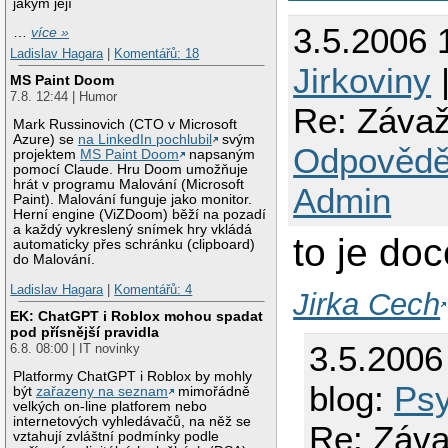
jakým její
3.5.2006 
…
více »
Ladislav Hagara
|
Komentářů: 18
Jirkoviny
|
MS Paint Doom
7.8. 12:44 | Humor
Re: Závaž
Mark Russinovich (CTO v Microsoft
Azure) se
na LinkedIn pochlubil
svým
Odpovědě
projektem
MS Paint Doom
napsaným
pomocí Claude. Hru Doom umožňuje
hrát v programu Malování (Microsoft
Admin
Paint). Malování funguje jako monitor.
Herní engine (ViZDoom) běží na pozadí
a každý vykreslený snímek hry vkládá
to je doc
automaticky přes schránku (clipboard)
do Malování.
Ladislav Hagara
|
Komentářů: 4
Jirka Cech
EK: ChatGPT i Roblox mohou spadat
pod přísnější pravidla
3.5.2006
6.8. 08:00 | IT novinky
Platformy ChatGPT i Roblox by mohly
blog:
Psy
být
zařazeny na seznam
mimořádně
velkých on-line platforem nebo
internetových vyhledávačů, na něž se
Re: Záva
vztahují zvláštní podmínky podle