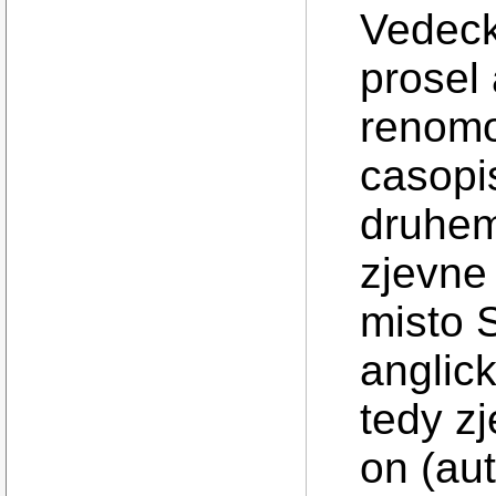
Vedeck
prosel 
renom
casopi
druhem
zjevne
misto 
anglic
tedy z
on (aut