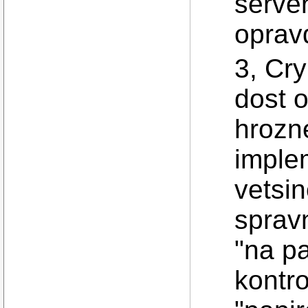
server
oprav
3, Cr
dost 
hrozne
imple
vetsin
sprav
"na p
kontr