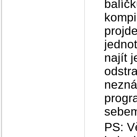
balíčk
kompi
projde
jedno
najít 
odstr
nezná
progr
sebem
PS: V