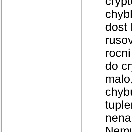
cryp
chybk
dost 
rusov
rocni
do cr
malo,
chyb
tupl
nena
Nemus