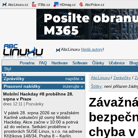
AbcLinuxu.cz
ITBiz.cz
HDmag.cz
AbcPráce.cz
AbcLinuxu
hledá autory
!
Poradna
FAQ
Hardware
Software
Články
Učebnice
Blog
Styl
×
AbcLinuxu
:/
Zprávičky
/
Z
Zprávičky
napište »
Pracovní nabídky
inzerujte »
Štítky
:
není přiřazen žádn
Mobilní Hackday #8 proběhne 28.
Závažn
srpna v Praze
dnes 12:11 | Pozvánky
bezpečn
V pátek 28. srpna 2026 se v pražském
Karlíně uskuteční již osmý Mobilní
Hackday. Akce začne v 10:00 a potrvá
až do večera. Setkání proběhne v
chyba v
prostorách SUSE Linux, s.r.o. na adrese
Křižíkova 148/34, Praha 8 – Karlín.