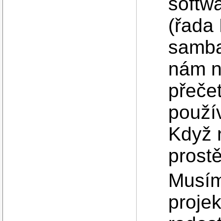
softwa
(řada
samba,
nám n
přečet
použív
Když 
prost
Musím 
projek