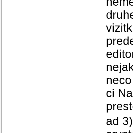
neme
druhe
vizit
pred
edit
nejak
neco
ci Na
pres
ad 3)