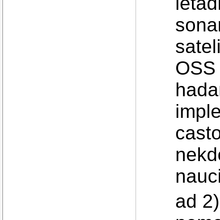
letad
sonar
satel
OSS 
hada
imple
cast
nekdo
nauci
ad 2)