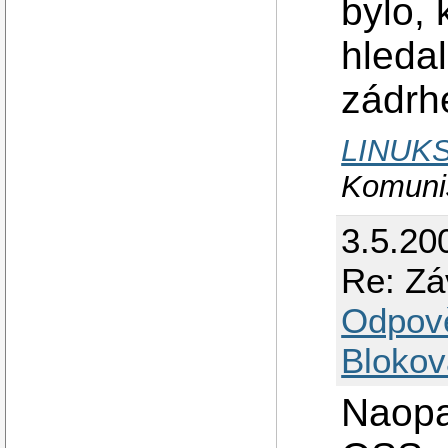
bylo, 
hleda
zádrh
LINUK
Komunis
3.5.20
Re: Zá
Odpov
Blokov
Naopa