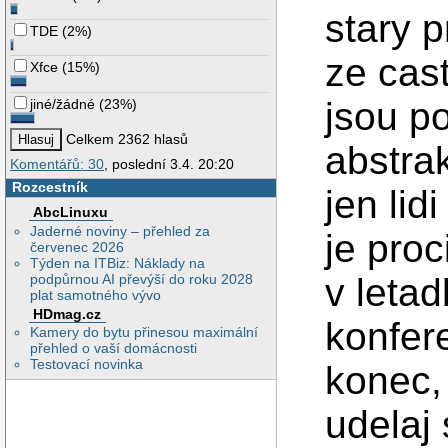
stary 
TDE
(
2%
)
ze cast
Xfce
(
15%
)
jsou p
jiné/žádné
(
23%
)
Celkem 2362 hlasů
abstrak
Komentářů: 30
, poslední 3.4. 20:20
Rozcestník
jen lid
AbcLinuxu
Jaderné noviny – přehled za
je proc
červenec 2026
Týden na ITBiz: Náklady na
v letad
podpůrnou AI převýší do roku 2028
plat samotného vývo
HDmag.cz
konfere
Kamery do bytu přinesou maximální
přehled o vaší domácnosti
Testovací novinka
konec, 
udelaj 