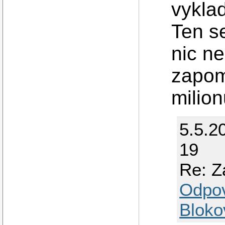
vykla
Ten se
nic n
zapom
milion
5.5.2
19
Re: Z
Odpo
Bloko