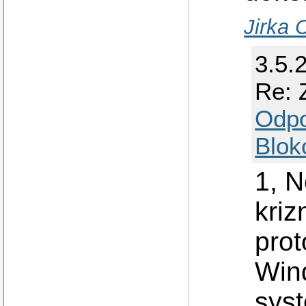
Jirka 
3.5.
Re: 
Odp
Blok
1, N
kriz
pro
Wind
syst