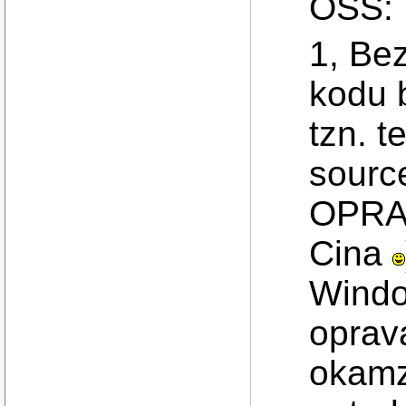
OSS:
1, Be
kodu 
tzn. t
sourc
OPRAV
Cina
Windo
oprav
okamz