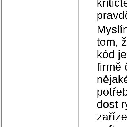
kritič
pravdě
Myslím
tom, ž
kód je
firmě 
nějak
potřeb
dost 
zaříze