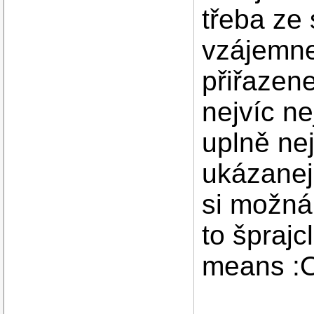
třeba ze
vzájemnej
přiřazene
nejvíc ne
uplně nej
ukázanejc
si možná
to šprajc
means :