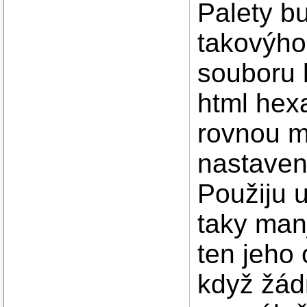
Palety b
takovýho
souboru 
html hex
rovnou m
nastaven
Použiju 
taky man
ten jeho
když žád