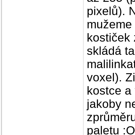
pixelů). 
mužeme ro
kostiček 
skládá ta
malilinka
voxel). Z
kostce a
jakoby ne
zprůměru
paletu :O