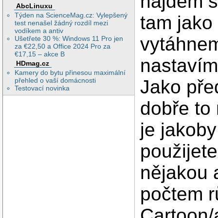
najdem si
AbcLinuxu
Týden na ScienceMag.cz: Vylepšený
tam jako
test nenašel žádný rozdíl mezi
vodíkem a antiv
vytáhnem
Ušetřete 30 %: Windows 11 Pro jen
za €22,50 a Office 2024 Pro za
€17,15 – akce B
nastavíme
HDmag.cz
Kamery do bytu přinesou maximální
Jako pře
přehled o vaší domácnosti
Testovací novinka
dobře to 
je jakob
použijet
nějakou 
počtem r
Cartoon/