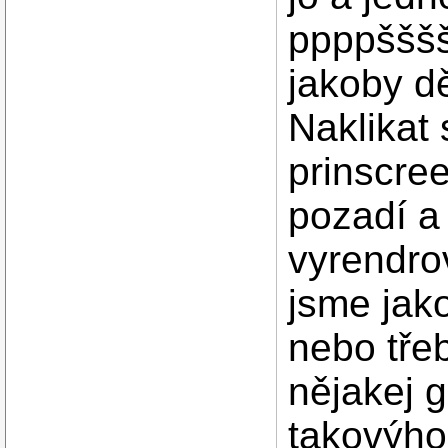
ppppšššš
jakoby dě
Naklikat 
prinscre
pozadí a
vyrendro
jsme jako
nebo třeb
nějakej 
takovýho