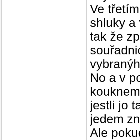
Ve třetí
shluky a
tak že z
souřadni
vybranýh
No a v p
kouknem j
jestli jo
jedem zn
Ale poku