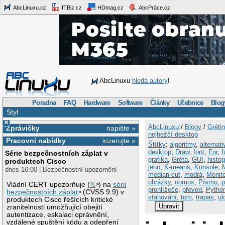
AbcLinuxu.cz
ITBiz.cz
HDmag.cz
AbcPráce.cz
AbcLinuxu
hledá autory
!
Poradna
FAQ
Hardware
Software
Články
Učebnice
Blog
Styl
×
AbcLinuxu
:/
Blogy
/
Grétin
Zprávičky
napište »
nejhežčí desktop
Pracovní nabídky
inzerujte »
Štítky
:
algoritmy
,
alternati
desktop
,
Draw
,
font
,
For
,
f
Série bezpečnostních záplat v
grafika
,
Gréta
,
GUI
,
histo
produktech Cisco
jeho
,
K-means
,
Konsole
,
dnes 16:00 | Bezpečnostní upozornění
median-cut
,
modrá
,
Monito
obrázky
,
oomox
,
Písmo
,
p
Vládní CERT upozorňuje (
𝕏
) na
sérii
prohlížeče
,
převod
,
Pytho
bezpečnostních záplat
(CVSS 9.9) v
stahování
,
tom
,
trapas
,
ul
produktech Cisco řešících kritické
Upravit
zranitelnosti umožňující obejití
autentizace, eskalaci oprávnění,
vzdálené spuštění kódu a odepření