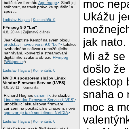
moc nepa
balíček ve formátu
AppImage
. Stačí jej
stáhnout, nastavit právo ke spuštění a
spustit.
Ukážu je
Ladislav Hagara
|
Komentářů: 0
možnejc
FFmpeg 9.0 "Lei"
4.8. 20:44 | Zajímavý článek
jak nato.
Jean-Baptiste Kempf na svém blogu
představil novou verzi 9.0 "Lei"
kolekce
svobodného softwaru umožňujícího
Mi až se
nahrávání, konverzi a streamovaní
digitálního zvuku a obrazu
FFmpeg
(
Wikipedie
).
došlo že
Ladislav Hagara
|
Komentářů: 0
desktop 
NVIDIA sponzorem služby Linux
Vendor Firmware Service (LVFS)
4.8. 20:11 | Komunita
snaha o 
Richard Hughes
oznámil
, že službu
Linux Vendor Firmware Service (LVFS)
moc a m
umožňující aktualizovat firmware
zařízení na počítačích s Linuxem, nově
sponzoruje také společnost NVIDIA
.
valentýn
Ladislav Hagara
|
Komentářů: 0
SlideRshow, prohlížeč fotek, ale i