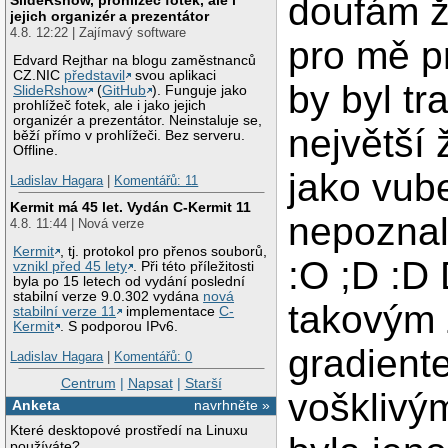
doufám ž
jejich organizér a prezentátor
4.8. 12:22 | Zajímavý software
pro mě p
Edvard Rejthar na blogu zaměstnanců
CZ.NIC
představil
svou aplikaci
by byl tr
SlideRshow
(
GitHub
). Funguje jako
prohlížeč fotek, ale i jako jejich
organizér a prezentátor. Neinstaluje se,
největší 
běží přímo v prohlížeči. Bez serveru.
Offline.
jako vub
Ladislav Hagara
|
Komentářů: 11
Kermit má 45 let. Vydán C-Kermit 11
nepozna
4.8. 11:44 | Nová verze
Kermit
, tj. protokol pro přenos souborů,
:O ;D :D
vznikl před 45 lety
. Při této příležitosti
byla po 15 letech od vydání poslední
stabilní verze 9.0.302 vydána
nová
takovým
stabilní verze 11
implementace
C-
Kermit
. S podporou IPv6.
gradiente
Ladislav Hagara
|
Komentářů: 0
Centrum
|
Napsat
|
Starší
vošklivý
Anketa
navrhněte »
Které desktopové prostředí na Linuxu
používáte?