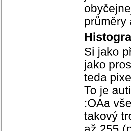
obyčejnej
průměry 
Histogr
Si jako p
jako pros
teda pixe
To je au
:OAa všec
takový t
až 255 (