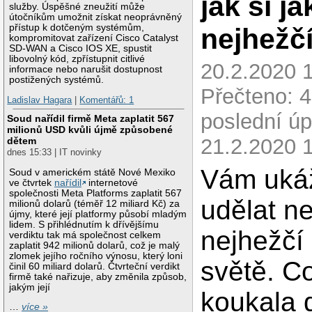
jak si j
služby. Úspěšné zneužití může
útočníkům umožnit získat neoprávněný
přístup k dotčeným systémům,
nejhežč
kompromitovat zařízení Cisco Catalyst
SD-WAN a Cisco IOS XE, spustit
libovolný kód, zpřístupnit citlivé
20.2.2020 1
informace nebo narušit dostupnost
postižených systémů.
Přečteno: 
Ladislav Hagara
|
Komentářů: 1
poslední úp
Soud nařídil firmě Meta zaplatit 567
milionů USD kvůli újmě způsobené
21.2.2020 
dětem
dnes 15:33 | IT novinky
Vám ukáž
Soud v americkém státě Nové Mexiko
ve čtvrtek
nařídil
internetové
společnosti Meta Platforms zaplatit 567
udělat ne
milionů dolarů (téměř 12 miliard Kč) za
újmy, které její platformy působí mladým
lidem. S přihlédnutím k dřívějšímu
nejhežčí
verdiktu tak má společnost celkem
zaplatit 942 milionů dolarů, což je malý
zlomek jejího ročního výnosu, který loni
světě. C
činil 60 miliard dolarů. Čtvrteční verdikt
firmě také nařizuje, aby změnila způsob,
jakým její
koukala 
…
více »