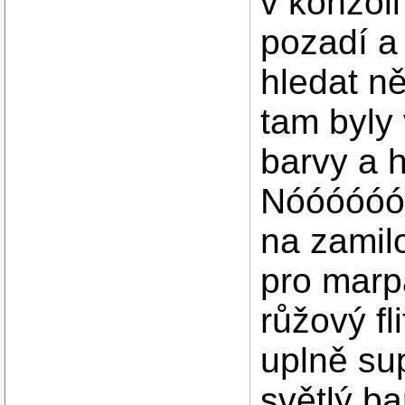
v konzol
pozadí a 
hledat n
tam byly
barvy a 
Nóóóóóóó
na zamil
pro marpa
růžový fl
uplně su
světlý ba