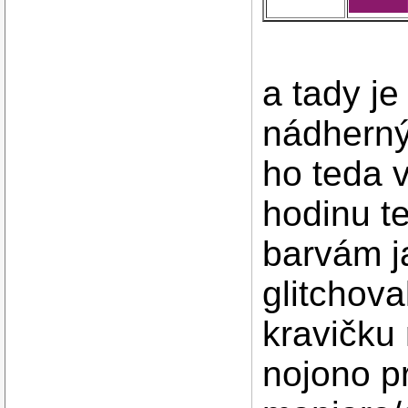
a tady je
nádherný
ho teda 
hodinu te
barvám j
glitchova
kravičku
nojono p