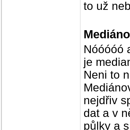
to už ne
Mediáno
Nóóóóó a
je media
Neni to n
Mediánov
nejdřiv 
dat a v n
půlky a s