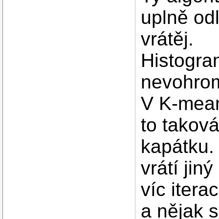
uplně odl
vrátěj.
Histogra
nevohrom
V K-mean
to taková
kapátku.
vrátí jin
víc itera
a nějak 