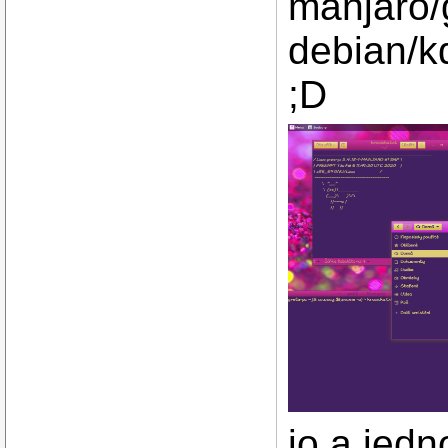
manjaro/
debian/kd
;D
jo a jedn