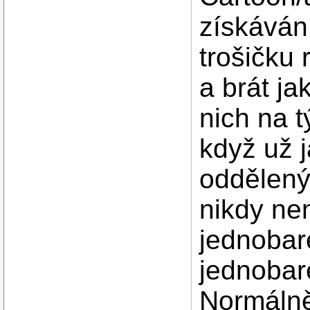
získáván
trošičku
a brát j
nich na t
když už 
oddělený
nikdy ne
jednobar
jednoba
Normálně