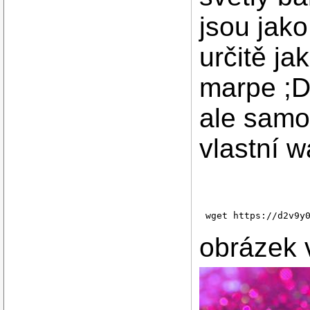
jsou jako
určitě ja
marpe ;D
ale samo 
vlastní w
wget https://d2v9y
obrázek 