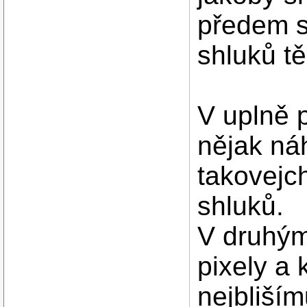
předem s
shluků tě
V uplně 
nějak ná
takovejc
shluků.
V druhým
pixely a 
nejblišímu