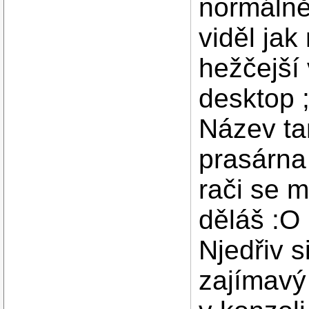
normálně
viděl jak
hežčejší
desktop 
Název ta
prasárna
rači se m
děláš :O 
Njedřiv 
zajímavý