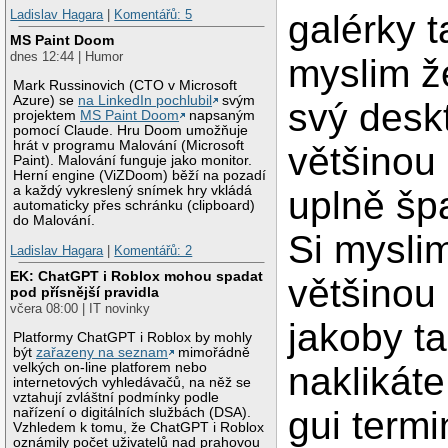
Ladislav Hagara
|
Komentářů: 5
galérky t
MS Paint Doom
dnes 12:44 | Humor
myslim že
Mark Russinovich (CTO v Microsoft
Azure) se
na LinkedIn pochlubil
svým
svý desk
projektem
MS Paint Doom
napsaným
pomocí Claude. Hru Doom umožňuje
hrát v programu Malování (Microsoft
většinou 
Paint). Malování funguje jako monitor.
Herní engine (ViZDoom) běží na pozadí
a každý vykreslený snímek hry vkládá
uplně šp
automaticky přes schránku (clipboard)
do Malování.
Si mysli
Ladislav Hagara
|
Komentářů: 2
EK: ChatGPT i Roblox mohou spadat
většinou
pod přísnější pravidla
včera 08:00 | IT novinky
jakoby ta
Platformy ChatGPT i Roblox by mohly
být
zařazeny na seznam
mimořádně
naklikáte
velkých on-line platforem nebo
internetových vyhledávačů, na něž se
vztahují zvláštní podmínky podle
gui termi
nařízení o digitálních službách (DSA).
Vzhledem k tomu, že ChatGPT i Roblox
oznámily počet uživatelů nad prahovou