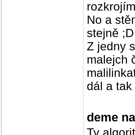
rozkrojí
No a stě
stejně ;D
Z jedny 
malejch 
malilinka
dál a tak 
deme na
Ty algori