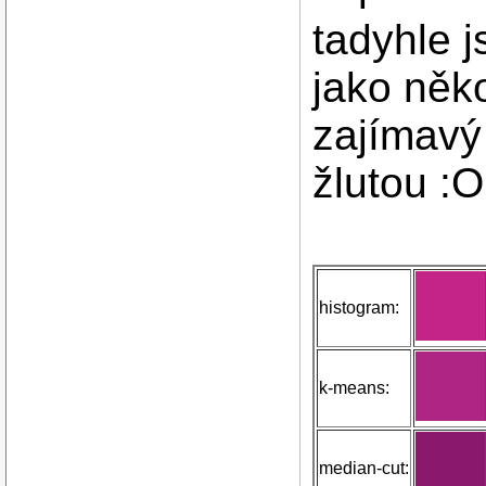
tadyhle j
jako něk
zajímavý 
žlutou :O
histogram:
k-means:
median-cut: