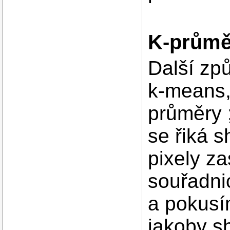
K-průmě
Další způ
k-means,
průměry 
se řiká s
pixely z
souřadni
a pokusí
jakoby s