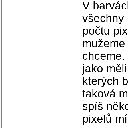
V barvác
všechny 
počtu pix
mužeme si
chceme. 
jako měli
kterých 
taková m
spíš něk
pixelů mí