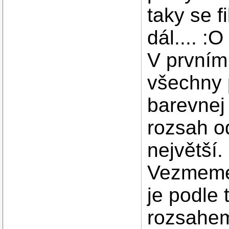
taky se f
dál.... :O
V prvním
všechny p
barevnej
rozsah o
největší.
Vezmeme 
je podle 
rozsahem