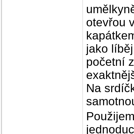
umělkyně
otevřou 
kapátkem
jako líběj
početní 
exaktnějš
Na srdíč
samotnou 
Použijem
jednoduc