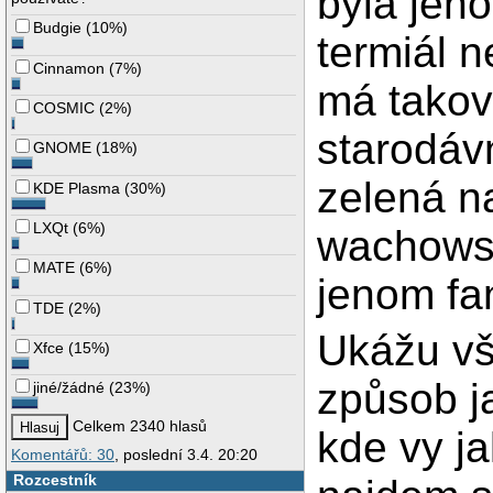
byla jen
Budgie
(
10%
)
termiál n
Cinnamon
(
7%
)
má takove
COSMIC
(
2%
)
starodáv
GNOME
(
18%
)
zelená n
KDE Plasma
(
30%
)
LXQt
(
6%
)
wachowsk
MATE
(
6%
)
jenom fan
TDE
(
2%
)
Ukážu vš
Xfce
(
15%
)
způsob j
jiné/žádné
(
23%
)
Celkem 2340 hlasů
kde vy j
Komentářů: 30
, poslední 3.4. 20:20
Rozcestník