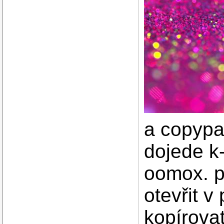
a copypa
dojede k-
oomox. p
otevřit v
kopírovat