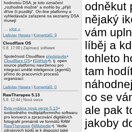
odněkut 
hodnotou DSA, je toto označení
„rozhodně možné“ a mohlo by „přijít
dříve či později“. On-line platformy a
nějaký i
vyhledávače zařazené na seznamy DSA
musejí
vám upln
…
více »
Ladislav Hagara
|
Komentářů: 9
líběj a k
Cloudflare OS
5.8. 17:00 | Zajímavý software
tohleto h
Společnost Cloudflare
představila
Cloudflare OS
(
GitHub
), tj. open
source platformu navrženou pro
tam hodí
integraci umělé inteligence (agentů)
přímo do pracovních procesů
organizací.
náhodnej
Ladislav Hagara
|
Komentářů: 0
co se vám
RawTherapee 5.13
5.8. 12:44 | Nová verze
ale pak 
Byla vydána nová verze 5.13
svobodného multiplatformního softwaru
pro konverzi a zpracování digitálních
jakoby 
fotografií primárně ve formátů RAW
RawTherapee
(
Wikipedie
). Vedle
zdrojových kódů je k dispozici také