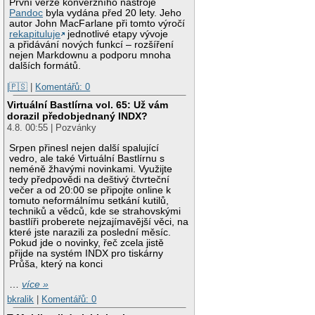
První verze konverzního nástroje
Pandoc
byla vydána před 20 lety. Jeho
autor John MacFarlane při tomto výročí
rekapituluje
jednotlivé etapy vývoje
a přidávání nových funkcí – rozšíření
nejen Markdownu a podporu mnoha
dalších formátů.
|🇵🇸
|
Komentářů: 0
Virtuální Bastlírna vol. 65: Už vám
dorazil předobjednaný INDX?
4.8. 00:55 | Pozvánky
Srpen přinesl nejen další spalující
vedro, ale také Virtuální Bastlírnu s
neméně žhavými novinkami. Využijte
tedy předpovědi na deštivý čtvrteční
večer a od 20:00 se připojte online k
tomuto neformálnímu setkání kutilů,
techniků a vědců, kde se strahovskými
bastlíři proberete nejzajímavější věci, na
které jste narazili za poslední měsíc.
Pokud jde o novinky, řeč zcela jistě
přijde na systém INDX pro tiskárny
Průša, který na konci
…
více »
bkralik
|
Komentářů: 0