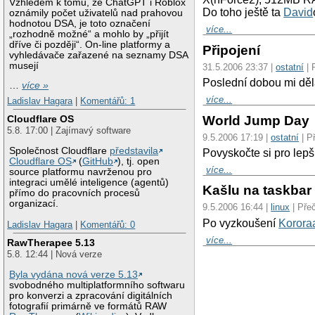
Vzhledem k tomu, že ChatGPT i Roblox
Do toho ještě ta
David
oznámily počet uživatelů nad prahovou
hodnotou DSA, je toto označení
více...
„rozhodně možné“ a mohlo by „přijít
dříve či později“. On-line platformy a
Připojení
vyhledávače zařazené na seznamy DSA
musejí
31.5.2006 23:37 |
ostatní
| 
Poslední dobou mi děla
…
více »
více...
Ladislav Hagara
|
Komentářů: 1
World Jump Day
Cloudflare OS
5.8. 17:00 | Zajímavý software
9.5.2006 17:19 |
ostatní
| P
Společnost Cloudflare
představila
Povyskočte si pro lepší
Cloudflare OS
(
GitHub
), tj. open
více...
source platformu navrženou pro
integraci umělé inteligence (agentů)
Kašlu na taskbar
přímo do pracovních procesů
organizací.
9.5.2006 16:44 |
linux
| Pře
Po vyzkoušení
Korora
Ladislav Hagara
|
Komentářů: 0
více...
RawTherapee 5.13
5.8. 12:44 | Nová verze
Byla vydána nová verze 5.13
svobodného multiplatformního softwaru
pro konverzi a zpracování digitálních
fotografií primárně ve formátů RAW