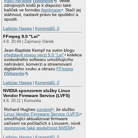
RawTherapee
(
Wikipedie
). Vedle
zdrojových kódů je k dispozici také
balíček ve formátu
AppImage
. Stačí jej
stáhnout, nastavit právo ke spuštění a
spustit.
Ladislav Hagara
|
Komentářů: 0
FFmpeg 9.0 "Lei"
4.8. 20:44 | Zajímavý článek
Jean-Baptiste Kempf na svém blogu
představil novou verzi 9.0 "Lei"
kolekce
svobodného softwaru umožňujícího
nahrávání, konverzi a streamovaní
digitálního zvuku a obrazu
FFmpeg
(
Wikipedie
).
Ladislav Hagara
|
Komentářů: 0
NVIDIA sponzorem služby Linux
Vendor Firmware Service (LVFS)
4.8. 20:11 | Komunita
Richard Hughes
oznámil
, že službu
Linux Vendor Firmware Service (LVFS)
umožňující aktualizovat firmware
zařízení na počítačích s Linuxem, nově
sponzoruje také společnost NVIDIA
.
Ladislav Hagara
|
Komentářů: 0