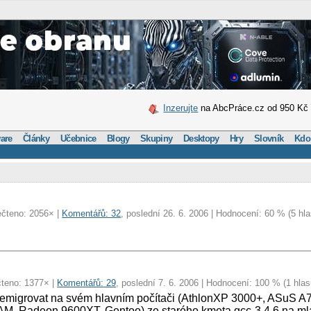
Inzerujte
na AbcPráce.cz od 950 Kč
are
Články
Učebnice
Blogy
Skupiny
Desktopy
Hry
Slovník
Kdo
ečteno: 2056× |
Komentářů: 32
, poslední 26. 6. 2006 | Hodnocení: 60 % (5 hla
čteno: 1377× |
Komentářů: 29
, poslední 7. 6. 2006 | Hodnocení: 100 % (1 hlas
přemigrovat na svém hlavním počítači (AthlonXP 3000+, ASuS 
M, Radeon 9600XT, Gentoo) ze starého kmeta gcc-3.4.6 na mla