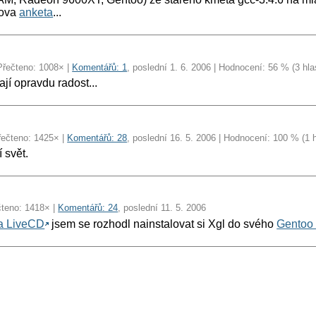
ova
anketa
...
Přečteno: 1008× |
Komentářů: 1
, poslední 1. 6. 2006 | Hodnocení: 56 % (3 hla
jí opravdu radost...
řečteno: 1425× |
Komentářů: 28
, poslední 16. 5. 2006 | Hodnocení: 100 % (1 
 svět.
čteno: 1418× |
Komentářů: 24
, poslední 11. 5. 2006
a LiveCD
jsem se rozhodl nainstalovat si Xgl do svého
Gentoo