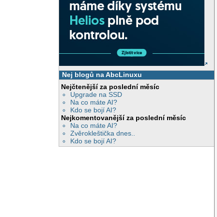
Nej blogů na AbcLinuxu
Nejčtenější za poslední měsíc
Upgrade na SSD
Na co máte AI?
Kdo se bojí AI?
Nejkomentovanější za poslední měsíc
Na co máte AI?
Zvěrokleštička dnes..
Kdo se bojí AI?