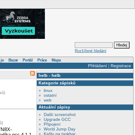
Rozšířené hledání
 je
Bazar
Portál
Práce
Mapa
Přihlášení
|
Registrace
helb
-
helb
Kategorie zápisků
linux
sů)
ostatní
web
Aktuální zápisy
Další screenshot
Upgrade GCC
ů)
Připojení
World Jump Day
A7N8X-
Kašlu na taskbar
díka gcc-4.1.1.