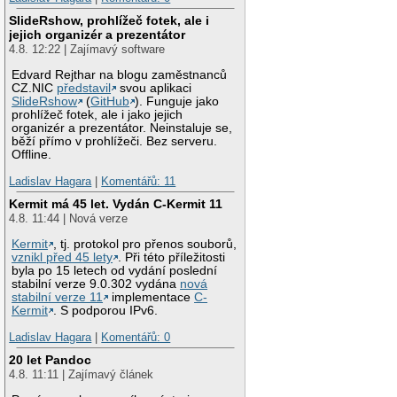
SlideRshow, prohlížeč fotek, ale i
jejich organizér a prezentátor
4.8. 12:22 | Zajímavý software
Edvard Rejthar na blogu zaměstnanců
CZ.NIC
představil
svou aplikaci
SlideRshow
(
GitHub
). Funguje jako
prohlížeč fotek, ale i jako jejich
organizér a prezentátor. Neinstaluje se,
běží přímo v prohlížeči. Bez serveru.
Offline.
Ladislav Hagara
|
Komentářů: 11
Kermit má 45 let. Vydán C-Kermit 11
4.8. 11:44 | Nová verze
Kermit
, tj. protokol pro přenos souborů,
vznikl před 45 lety
. Při této příležitosti
byla po 15 letech od vydání poslední
stabilní verze 9.0.302 vydána
nová
stabilní verze 11
implementace
C-
Kermit
. S podporou IPv6.
Ladislav Hagara
|
Komentářů: 0
20 let Pandoc
4.8. 11:11 | Zajímavý článek