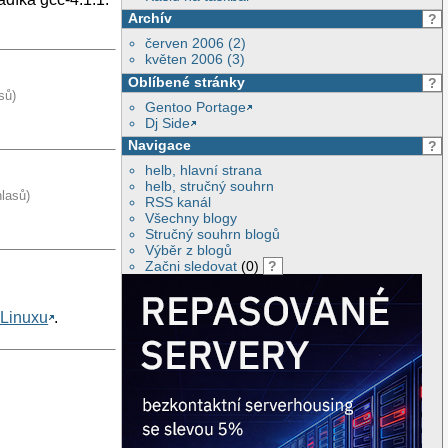
Archív
?
červen 2006 (2)
květen 2006 (3)
Oblíbené stránky
?
sů)
Gentoo Portage
Dj Side
Navigace
?
helb, hlavní strana
helb, stručný souhrn
hlasů)
RSS kanál
Všechny blogy
Stručný souhrn blogů
Výběr z blogů
Začni sledovat
(0)
?
 Linuxu
.