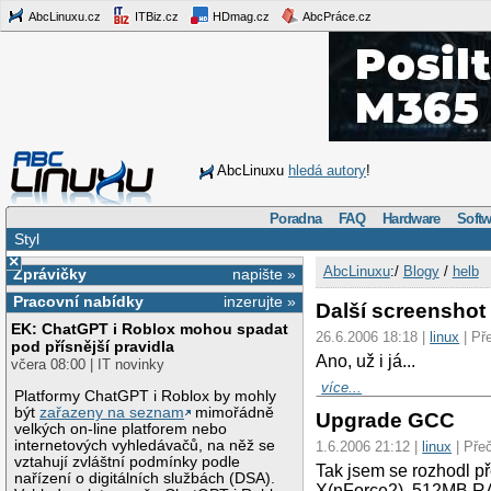
AbcLinuxu.cz
ITBiz.cz
HDmag.cz
AbcPráce.cz
AbcLinuxu
hledá autory
!
Poradna
FAQ
Hardware
Softw
Styl
×
AbcLinuxu
:/
Blogy
/
helb
Zprávičky
napište »
Pracovní nabídky
inzerujte »
Další screenshot
EK: ChatGPT i Roblox mohou spadat
26.6.2006 18:18 |
linux
| Př
pod přísnější pravidla
Ano, už i já...
včera 08:00 | IT novinky
více...
Platformy ChatGPT i Roblox by mohly
být
zařazeny na seznam
mimořádně
Upgrade GCC
velkých on-line platforem nebo
internetových vyhledávačů, na něž se
1.6.2006 21:12 |
linux
| Pře
vztahují zvláštní podmínky podle
Tak jsem se rozhodl 
nařízení o digitálních službách (DSA).
X(nForce2), 512MB RA