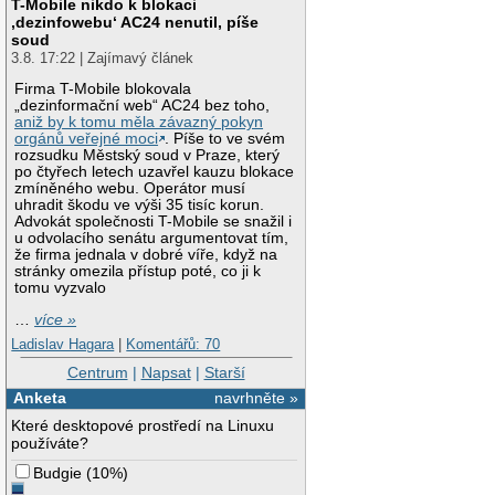
T-Mobile nikdo k blokaci
‚dezinfowebu‘ AC24 nenutil, píše
soud
3.8. 17:22 | Zajímavý článek
Firma T-Mobile blokovala
„dezinformační web“ AC24 bez toho,
aniž by k tomu měla závazný pokyn
orgánů veřejné moci
. Píše to ve svém
rozsudku Městský soud v Praze, který
po čtyřech letech uzavřel kauzu blokace
zmíněného webu. Operátor musí
uhradit škodu ve výši 35 tisíc korun.
Advokát společnosti T-Mobile se snažil i
u odvolacího senátu argumentovat tím,
že firma jednala v dobré víře, když na
stránky omezila přístup poté, co ji k
tomu vyzvalo
…
více »
Ladislav Hagara
|
Komentářů: 70
Centrum
|
Napsat
|
Starší
Anketa
navrhněte »
Které desktopové prostředí na Linuxu
používáte?
Budgie
(
10%
)