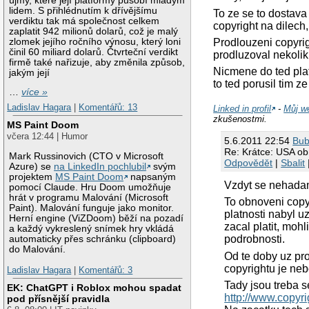
újmy, které její platformy působí mladým
lidem. S přihlédnutím k dřívějšímu
To ze se to dostava
verdiktu tak má společnost celkem
copyright na dilech,
zaplatit 942 milionů dolarů, což je malý
zlomek jejího ročního výnosu, který loni
Prodlouzeni copyrig
činil 60 miliard dolarů. Čtvrteční verdikt
prodluzoval nekolik
firmě také nařizuje, aby změnila způsob,
Nicmene do ted plat
jakým její
to ted porusil tim 
…
více »
Ladislav Hagara
|
Komentářů: 13
Linked in profil
-
Můj w
zkušenostmi.
MS Paint Doom
včera 12:44 | Humor
5.6.2011 22:54
Bu
Re: Krátce: USA obn
Mark Russinovich (CTO v Microsoft
Odpovědět
|
Sbalit
Azure) se
na LinkedIn pochlubil
svým
projektem
MS Paint Doom
napsaným
Vzdyt se nehadam
pomocí Claude. Hru Doom umožňuje
hrát v programu Malování (Microsoft
To obnoveni copy
Paint). Malování funguje jako monitor.
platnosti nabyl uz
Herní engine (ViZDoom) běží na pozadí
zacal platit, moh
a každý vykreslený snímek hry vkládá
podrobnosti.
automaticky přes schránku (clipboard)
do Malování.
Od te doby uz pro
copyrightu je neb
Ladislav Hagara
|
Komentářů: 3
Tady jsou treba s
EK: ChatGPT i Roblox mohou spadat
http://www.copyri
pod přísnější pravidla