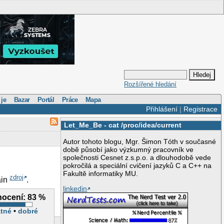
Rozšířené hledání
 je
Bazar
Portál
Práce
Mapa
Přihlášení
|
Registrace
Let_Me_Be
-
cat /proc/idea/current
Autor tohoto blogu, Mgr. Šimon Tóth v současné
době působí jako výzkumný pracovník ve
společnosti Cesnet z.s.p.o. a dlouhodobě vede
pokročilá a speciální cvičení jazyků C a C++ na
Fakultě informatiky MU.
zdroj
ain
.
linkedin
ocení:
83 %
tné
•
dobré