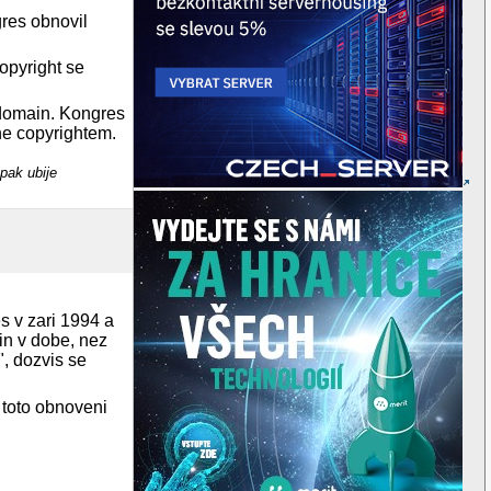
gres obnovil
opyright se
 domain. Kongres
ene copyrightem.
pak ubije
s v zari 1994 a
ain v dobe, nez
", dozvis se
 toto obnoveni