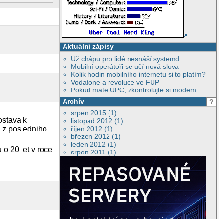
Aktuální zápisy
Už chápu pro lidé nesnáší systemd
Mobilní operátoři se učí nová slova
Kolik hodin mobilního internetu si to platím?
Vodafone a revoluce ve FUP
Pokud máte UPC, zkontrolujte si modem
Archív
?
srpen 2015 (1)
ostava k
listopad 2012 (1)
u z posledniho
říjen 2012 (1)
březen 2012 (1)
leden 2012 (1)
 o 20 let v roce
srpen 2011 (1)