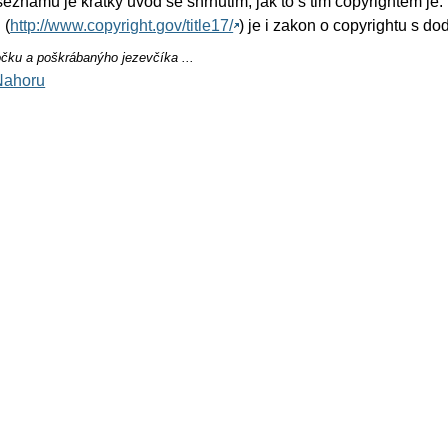
eznamu je kratky uvod se shrnutim, jak to s tim copyrightem je.
 (
http://www.copyright.gov/title17/
) je i zakon o copyrightu s do
očku a poškrábanýho jezevčíka ...
Nahoru