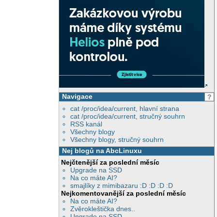
Navigace
?
cat /proc/idea/current, hlavní strana
cat /proc/idea/current, stručný souhrn
RSS kanál
Všechny blogy
Všechny blogy, stručný souhrn
Nej blogů na AbcLinuxu
Nejčtenější za poslední měsíc
Upgrade na SSD
Na co máte AI?
smajlíky z mimibazaru :D :D :D :D
Nejkomentovanější za poslední měsíc
Na co máte AI?
Zvěrokleštička dnes..
Upgrade na SSD