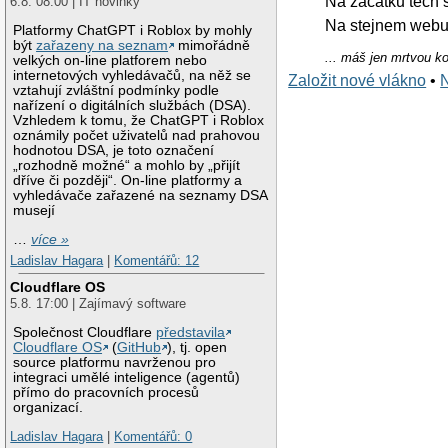
Na zacatku tech s
6.8. 08:00 | IT novinky
Na stejnem webu
Platformy ChatGPT i Roblox by mohly
být
zařazeny na seznam
mimořádně
... máš jen mrtvou k
velkých on-line platforem nebo
internetových vyhledávačů, na něž se
Založit nové vlákno
•
vztahují zvláštní podmínky podle
nařízení o digitálních službách (DSA).
Vzhledem k tomu, že ChatGPT i Roblox
oznámily počet uživatelů nad prahovou
hodnotou DSA, je toto označení
„rozhodně možné“ a mohlo by „přijít
dříve či později“. On-line platformy a
vyhledávače zařazené na seznamy DSA
musejí
…
více »
Ladislav Hagara
|
Komentářů: 12
Cloudflare OS
5.8. 17:00 | Zajímavý software
Společnost Cloudflare
představila
Cloudflare OS
(
GitHub
), tj. open
source platformu navrženou pro
integraci umělé inteligence (agentů)
přímo do pracovních procesů
organizací.
Ladislav Hagara
|
Komentářů: 0