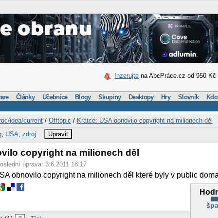
Inzerujte
na AbcPráce.cz od 950 Kč
are
Články
Učebnice
Blogy
Skupiny
Desktopy
Hry
Slovník
Kdo
roc/idea/current
/
Offtopic
/
Krátce: USA obnovilo copyright na milionech děl
g
,
USA
,
zdroj
Upravit
vilo copyright na milionech děl
poslední úprava: 3.6.2011 18:17
SA obnovilo copyright na milionech děl které byly v public dom
Hodn
špa