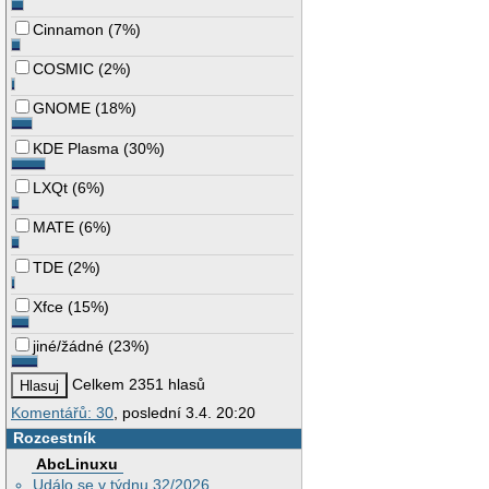
Cinnamon
(
7%
)
COSMIC
(
2%
)
GNOME
(
18%
)
KDE Plasma
(
30%
)
LXQt
(
6%
)
MATE
(
6%
)
TDE
(
2%
)
Xfce
(
15%
)
jiné/žádné
(
23%
)
Celkem 2351 hlasů
Komentářů: 30
, poslední 3.4. 20:20
Rozcestník
AbcLinuxu
Událo se v týdnu 32/2026