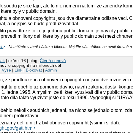
 k soudu je sice fajn, ale to nic nemeni na tom, ze americky kon
 ktere byly v public domain.
htu a obnoveni copyrightu jsou dve diametralne odlisne veci. C
rat, a nejspis se bude prodluzovat dal.
ilo pravidlo ze to co je jednou public domain, je navzdy public
ze prevedl miliony del, ktere byly public domain zpet mezi chran
eb
- Nemůžete vyhrát hádku s blbcem. Nejdřív vás stáhne na svoji úroveň a 
bak
| skóre: 16 | blog:
Čtvrtá cenová
ovilo copyright na milionech děl
|
Výše
|
Link
|
Blokovat
|
Admin
, ze prodlouzeni a obnoveni copyrightu nejsou dve ruzne veci.
rightu probehlo uz pomerne davno, navrh zakona dostal kongre
 1. ledna 1995. A myslim, ze ti, kteri vyuzivali dila v public dom
li tato dila takto vyuzivat jeste do roku 1996. Vygoogluj si "URAA
behlo nekolik soudnich jednani, na nichz se jednalo o tom, zda
o neni protiustavni.
eznamy del, u nichz byl obnoven copyright (vsimni si dat):
ght.gov/gatt.html