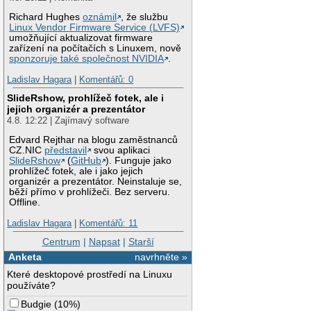
Richard Hughes
oznámil
, že službu
Linux Vendor Firmware Service (LVFS)
umožňující aktualizovat firmware
zařízení na počítačích s Linuxem, nově
sponzoruje také společnost NVIDIA
.
Ladislav Hagara
|
Komentářů: 0
SlideRshow, prohlížeč fotek, ale i
jejich organizér a prezentátor
4.8. 12:22 | Zajímavý software
Edvard Rejthar na blogu zaměstnanců
CZ.NIC
představil
svou aplikaci
SlideRshow
(
GitHub
). Funguje jako
prohlížeč fotek, ale i jako jejich
organizér a prezentátor. Neinstaluje se,
běží přímo v prohlížeči. Bez serveru.
Offline.
Ladislav Hagara
|
Komentářů: 11
Centrum
|
Napsat
|
Starší
Anketa
navrhněte »
Které desktopové prostředí na Linuxu
používáte?
Budgie
(
10%
)