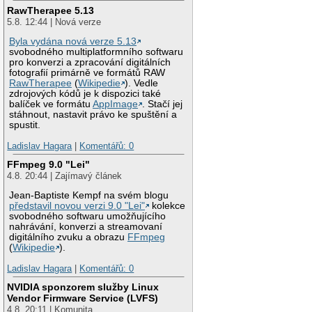
RawTherapee 5.13
5.8. 12:44 | Nová verze
Byla vydána nová verze 5.13
svobodného multiplatformního softwaru
pro konverzi a zpracování digitálních
fotografií primárně ve formátů RAW
RawTherapee
(
Wikipedie
). Vedle
zdrojových kódů je k dispozici také
balíček ve formátu
AppImage
. Stačí jej
stáhnout, nastavit právo ke spuštění a
spustit.
Ladislav Hagara
|
Komentářů: 0
FFmpeg 9.0 "Lei"
4.8. 20:44 | Zajímavý článek
Jean-Baptiste Kempf na svém blogu
představil novou verzi 9.0 "Lei"
kolekce
svobodného softwaru umožňujícího
nahrávání, konverzi a streamovaní
digitálního zvuku a obrazu
FFmpeg
(
Wikipedie
).
Ladislav Hagara
|
Komentářů: 0
NVIDIA sponzorem služby Linux
Vendor Firmware Service (LVFS)
4.8. 20:11 | Komunita