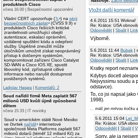
Nástroje:
Začni sledova
produktech Cisco
včera 16:00 | Bezpečnostní upozornění
Vložit další komentář
Vládní CERT upozorňuje (
𝕏
) na
sérii
4.6.2011 15:51 Woknař
bezpečnostních záplat
(CVSS 9.9) v
Re: Krátce: USA obnovilo
produktech Cisco řešících kritické
Odpovědět
|
Sbalit
|
Lin
zranitelnosti umožňující obejití
autentizace, eskalaci oprávnění,
Výborně.
vzdálené spuštění kódu a odepření
služby. Úspěšné zneužití může
5.6.2011 11:44
Bubak
| 
útočníkům umožnit získat neoprávněný
Re: Krátce: USA obnovilo
přístup k dotčeným systémům,
Odpovědět
|
Sbalit
|
Lin
kompromitovat zařízení Cisco Catalyst
SD-WAN a Cisco IOS XE, spustit
Kratky report nezname
libovolný kód, zpřístupnit citlivé
informace nebo narušit dostupnost
Kdybys docetl alespon
postižených systémů.
Nejvyssimu soudu a pr
odstavce).
Ladislav Hagara
|
Komentářů: 2
To, co jsi napsal jako
Soud nařídil firmě Meta zaplatit 567
1998).
milionů USD kvůli újmě způsobené
dětem
... máš jen mrtvou kočku 
včera 15:33 | IT novinky
5.6.2011 15:04
Let_
Soud v americkém státě Nové Mexiko
Re: Krátce: USA obnov
ve čtvrtek
nařídil
internetové
Odpovědět
|
Sbalit
|
V
společnosti Meta Platforms zaplatit 567
milionů dolarů (téměř 12 miliard Kč) za
Sorry, ale ja nejsem