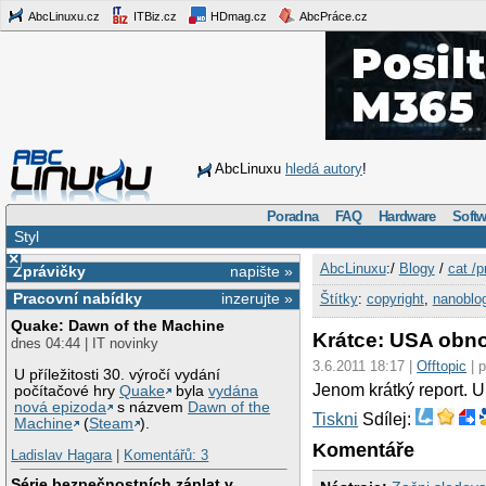
AbcLinuxu.cz
ITBiz.cz
HDmag.cz
AbcPráce.cz
AbcLinuxu
hledá autory
!
Poradna
FAQ
Hardware
Softw
Styl
×
AbcLinuxu
:/
Blogy
/
cat /p
Zprávičky
napište »
Pracovní nabídky
inzerujte »
Štítky
:
copyright
,
nanoblo
Quake: Dawn of the Machine
Krátce: USA obno
dnes 04:44 | IT novinky
3.6.2011 18:17 |
Offtopic
| 
U příležitosti 30. výročí vydání
Jenom krátký report. U
počítačové hry
Quake
byla
vydána
nová epizoda
s názvem
Dawn of the
Tiskni
Sdílej:
Machine
(
Steam
).
Komentáře
Ladislav Hagara
|
Komentářů: 3
Série bezpečnostních záplat v