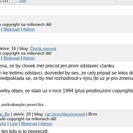
t
(1)
?
,
Tisk
 copyright na milionech děl
k
|
Blokovat
|
Admin
skóre: 16 | blog:
Čtvrtá cenová
 copyright na milionech děl
k
|
Blokovat
|
Admin
na, ze by clovek mel precist jen prvni odstavec clanku.
 ke tretimu odstavci, dozvedel by ses, ze cely pripad se letos d
edpoklada se, ze by mel rozhodnout v rijnu (to uz je pro zmen
 velky objev, se stalo uz v roce 1994 (plus prodlouzeni copyrightu
a poškrábanýho jezevčíka ...
Me_Be
| skóre: 20 | blog:
cat /proc/idea/current
| Brno
ilo copyright na milionech děl
ýše
|
Link
|
Blokovat
|
Admin
 ten kdo si to neprecetl.