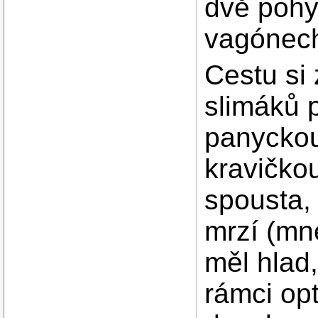
dvě pohy
vagónech
Cestu si
slimáků 
panyckou
kravičkou
spousta,
mrzí (mn
měl hlad
rámci op