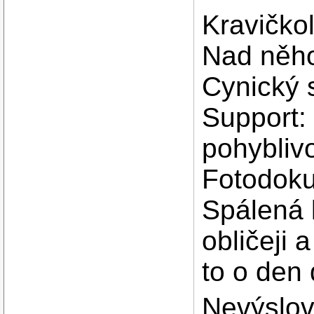
Kravičkol
Nad něho
Cynický 
Support:
pohybliv
Fotodoku
Spálená 
obličeji 
to o den
Nevýslov