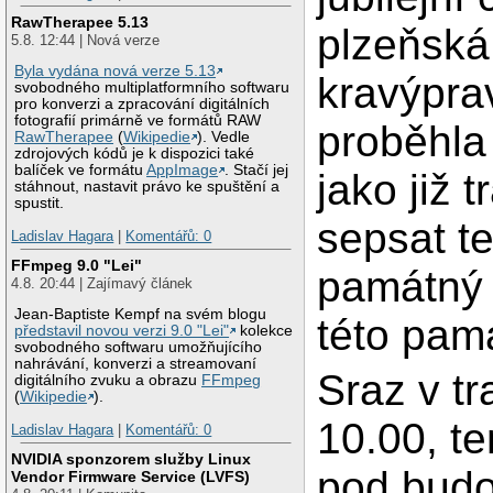
RawTherapee 5.13
plzeňská
5.8. 12:44 | Nová verze
Byla vydána nová verze 5.13
kravýpra
svobodného multiplatformního softwaru
pro konverzi a zpracování digitálních
fotografií primárně ve formátů RAW
proběhla
RawTherapee
(
Wikipedie
). Vedle
zdrojových kódů je k dispozici také
balíček ve formátu
AppImage
. Stačí jej
jako již t
stáhnout, nastavit právo ke spuštění a
spustit.
sepsat t
Ladislav Hagara
|
Komentářů: 0
FFmpeg 9.0 "Lei"
památný 
4.8. 20:44 | Zajímavý článek
Jean-Baptiste Kempf na svém blogu
této pam
představil novou verzi 9.0 "Lei"
kolekce
svobodného softwaru umožňujícího
nahrávání, konverzi a streamovaní
Sraz v tr
digitálního zvuku a obrazu
FFmpeg
(
Wikipedie
).
10.00, te
Ladislav Hagara
|
Komentářů: 0
NVIDIA sponzorem služby Linux
pod budo
Vendor Firmware Service (LVFS)