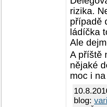
Delegová
rizika. 
případě 
ládíčka 
Ale dejm
A příště
nějaké dě
moc i na 
10.8.201
blog:
var