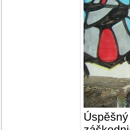
Úspěšný 
záškodni