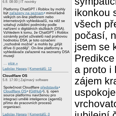
sympatič
6.8. 08:00 | IT novinky
ikonkou 
Platformy ChatGPT i Roblox by mohly
být
zařazeny na seznam
mimořádně
velkých on-line platforem nebo
všech př
internetových vyhledávačů, na něž se
vztahují zvláštní podmínky podle
nařízení o digitálních službách (DSA).
počasí, n
Vzhledem k tomu, že ChatGPT i Roblox
oznámily počet uživatelů nad prahovou
hodnotou DSA, je toto označení
jsem se 
„rozhodně možné“ a mohlo by „přijít
dříve či později“. On-line platformy a
vyhledávače zařazené na seznamy DSA
Predikce 
musejí
…
více »
a proto i 
Ladislav Hagara
|
Komentářů: 12
Cloudflare OS
zájem kra
5.8. 17:00 | Zajímavý software
Společnost Cloudflare
představila
uspokoj
Cloudflare OS
(
GitHub
), tj. open
source platformu navrženou pro
integraci umělé inteligence (agentů)
vrchovat
přímo do pracovních procesů
organizací.
jubilejní 
Ladislav Hagara
|
Komentářů: 0