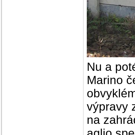
Nu a pot
Marino č
obvyklém
výpravy 
na zahrád
aglio spe