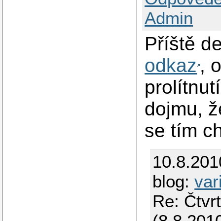
Admin
Příště d
odkaz
, 
prolítnu
dojmu, že
se tím ch
10.8.201
blog:
var
Re: Čtvr
(8.8.201