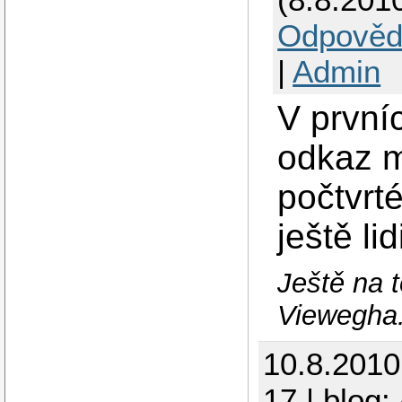
Odpověd
|
Admin
V první
odkaz mě
počtvrt
ještě li
Ještě na 
Viewegha
10.8.201
17 | blog: