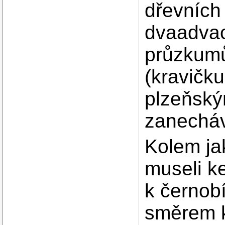
dřevních
dvaadvac
průzkumů)
(kravičku
plzeňsk
zanecháv
Kolem ja
museli k
k černob
směrem k