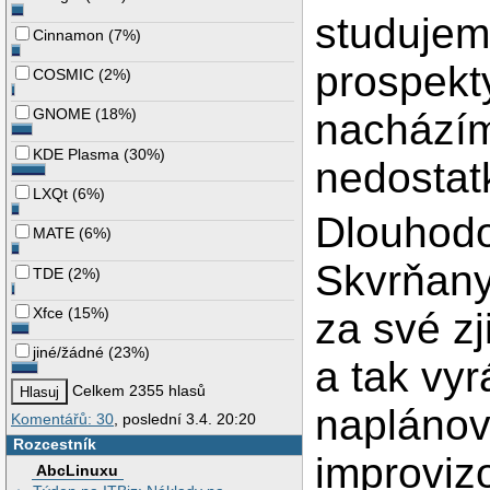
studujem
Cinnamon
(
7%
)
prospekt
COSMIC
(
2%
)
GNOME
(
18%
)
nacházím
KDE Plasma
(
30%
)
nedostat
LXQt
(
6%
)
Dlouhodo
MATE
(
6%
)
Skvrňany,
TDE
(
2%
)
Xfce
(
15%
)
za své zj
jiné/žádné
(
23%
)
a tak vyr
Celkem 2355 hlasů
naplánov
Komentářů: 30
, poslední 3.4. 20:20
Rozcestník
improvizo
AbcLinuxu