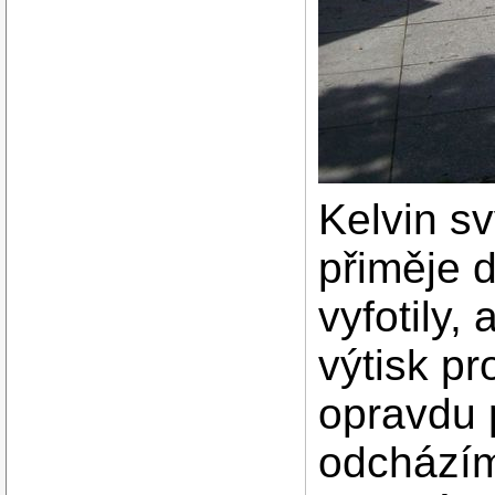
Kelvin s
přiměje d
vyfotily,
výtisk pr
opravdu 
odcházím