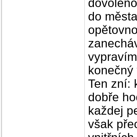
dovoleno)
do města
opětovno
zanecháv
vypravím
konečný 
Ten zní:
dobře hod
každej pe
však přec