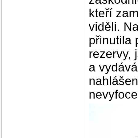
kteří zam
viděli. N
přinutila
rezervy, 
a vydávám
nahláše
nevyfoce