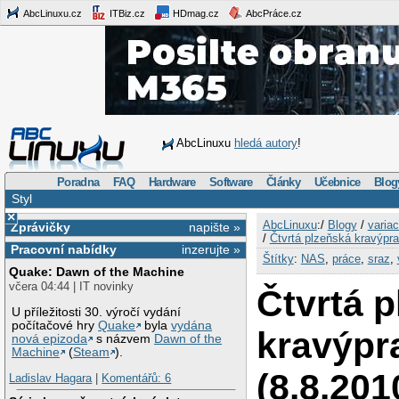
AbcLinuxu.cz
ITBiz.cz
HDmag.cz
AbcPráce.cz
AbcLinuxu
hledá autory
!
Poradna
FAQ
Hardware
Software
Články
Učebnice
Blog
Styl
×
AbcLinuxu
:/
Blogy
/
varia
Zprávičky
napište »
/
Čtvrtá plzeňská kravýpra
Pracovní nabídky
inzerujte »
Štítky
:
NAS
,
práce
,
sraz
,
Quake: Dawn of the Machine
včera 04:44 | IT novinky
Čtvrtá 
U příležitosti 30. výročí vydání
počítačové hry
Quake
byla
vydána
kravýpr
nová epizoda
s názvem
Dawn of the
Machine
(
Steam
).
(8.8.201
Ladislav Hagara
|
Komentářů: 6