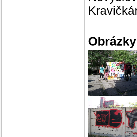
Kravičká
Obrázky