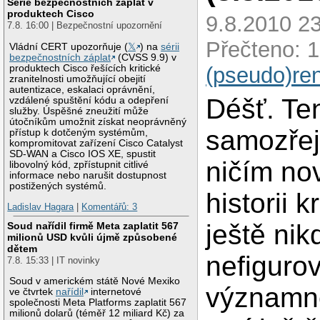
Série bezpečnostních záplat v
produktech Cisco
9.8.2010 23
7.8. 16:00 | Bezpečnostní upozornění
Přečteno: 
Vládní CERT upozorňuje (
𝕏
) na
sérii
bezpečnostních záplat
(CVSS 9.9) v
produktech Cisco řešících kritické
(pseudo)re
zranitelnosti umožňující obejití
autentizace, eskalaci oprávnění,
Déšť. Te
vzdálené spuštění kódu a odepření
služby. Úspěšné zneužití může
útočníkům umožnit získat neoprávněný
samozře
přístup k dotčeným systémům,
kompromitovat zařízení Cisco Catalyst
SD-WAN a Cisco IOS XE, spustit
ničím no
libovolný kód, zpřístupnit citlivé
informace nebo narušit dostupnost
postižených systémů.
historii 
Ladislav Hagara
|
Komentářů: 3
ještě nik
Soud nařídil firmě Meta zaplatit 567
milionů USD kvůli újmě způsobené
dětem
nefigurov
7.8. 15:33 | IT novinky
Soud v americkém státě Nové Mexiko
významně
ve čtvrtek
nařídil
internetové
společnosti Meta Platforms zaplatit 567
milionů dolarů (téměř 12 miliard Kč) za