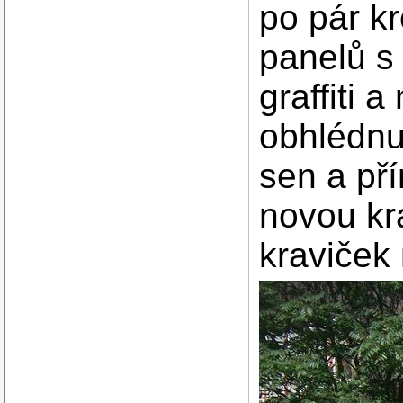
po pár k
panelů s
graffiti 
obhlédnu
sen a př
novou kr
kraviček