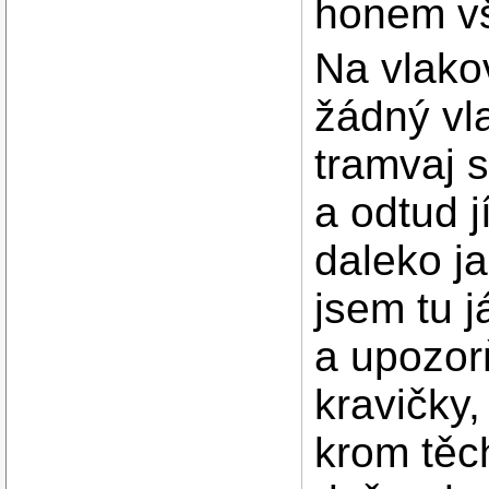
honem vš
Na vlako
žádný vl
tramvaj 
a odtud j
daleko ja
jsem tu j
a upozorň
kravičky,
krom těc