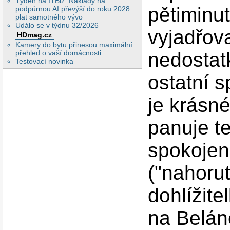
Týden na ITBiz: Náklady na
pětiminu
podpůrnou AI převýší do roku 2028
plat samotného vývo
Událo se v týdnu 32/2026
vyjadřov
HDmag.cz
Kamery do bytu přinesou maximální
přehled o vaší domácnosti
nedostat
Testovací novinka
ostatní 
je krásné
panuje t
spokojen
("nahorut
dohlížit
na Belánc