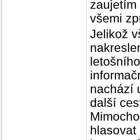
zaujetím p
všemi zp
Jelikož v
nakresle
letošního
informač
nachází 
další ce
Mimochod
hlasovat