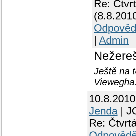
Re: Čtvr
(8.8.201
Odpověd
|
Admin
Nežereš
Ještě na 
Viewegha
10.8.201
Jenda
| J
Re: Čtvrt
Odpovědě