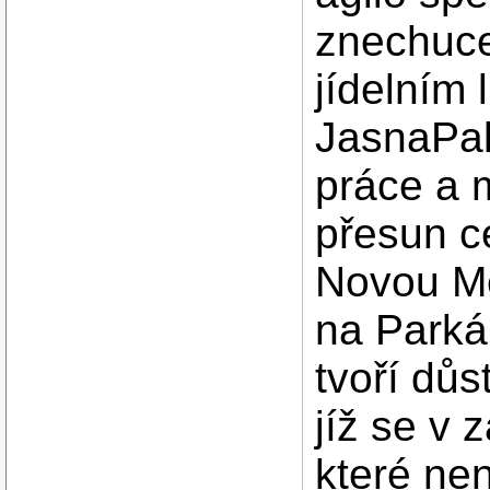
znechuce
jídelním 
JasnaPak
práce a 
přesun c
Novou Me
na Parká
tvoří dů
jíž se v 
které nen