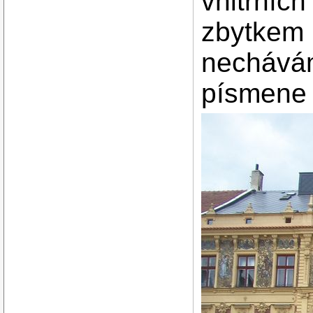
vnitřních
zbytkem 
nechávám 
písmen