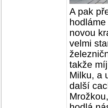
A pak př
hodláme 
novou kr
velmi sta
železnič
takže mí
Milku, a
další cac
Mrožkou,
hodlá nás