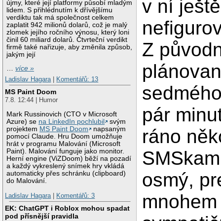
v ní ještě
újmy, které její platformy působí mladým
lidem. S přihlédnutím k dřívějšímu
verdiktu tak má společnost celkem
nefigurov
zaplatit 942 milionů dolarů, což je malý
zlomek jejího ročního výnosu, který loni
činil 60 miliard dolarů. Čtvrteční verdikt
Z původ
firmě také nařizuje, aby změnila způsob,
jakým její
plánova
…
více »
Ladislav Hagara
|
Komentářů: 13
sedmého
MS Paint Doom
7.8. 12:44 | Humor
pár minu
Mark Russinovich (CTO v Microsoft
Azure) se
na LinkedIn pochlubil
svým
projektem
MS Paint Doom
napsaným
ráno něk
pomocí Claude. Hru Doom umožňuje
hrát v programu Malování (Microsoft
SMSkami 
Paint). Malování funguje jako monitor.
Herní engine (ViZDoom) běží na pozadí
a každý vykreslený snímek hry vkládá
osmý, pr
automaticky přes schránku (clipboard)
do Malování.
mnohem
Ladislav Hagara
|
Komentářů: 3
EK: ChatGPT i Roblox mohou spadat
pod přísnější pravidla