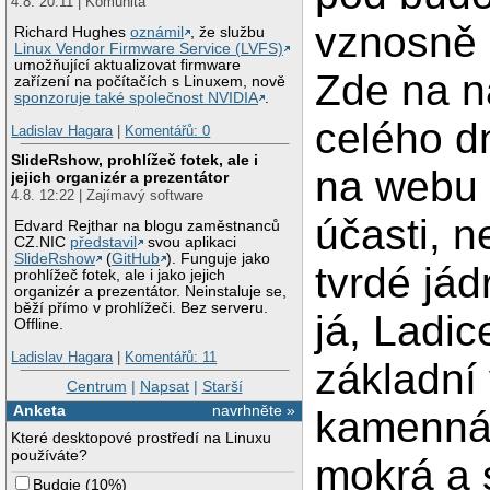
4.8. 20:11 | Komunita
vznosně 
Richard Hughes
oznámil
, že službu
Linux Vendor Firmware Service (LVFS)
umožňující aktualizovat firmware
Zde na n
zařízení na počítačích s Linuxem, nově
sponzoruje také společnost NVIDIA
.
celého dn
Ladislav Hagara
|
Komentářů: 0
SlideRshow, prohlížeč fotek, ale i
na webu v
jejich organizér a prezentátor
4.8. 12:22 | Zajímavý software
účasti, n
Edvard Rejthar na blogu zaměstnanců
CZ.NIC
představil
svou aplikaci
SlideRshow
(
GitHub
). Funguje jako
tvrdé jád
prohlížeč fotek, ale i jako jejich
organizér a prezentátor. Neinstaluje se,
běží přímo v prohlížeči. Bez serveru.
já, Ladic
Offline.
Ladislav Hagara
|
Komentářů: 11
základní 
Centrum
|
Napsat
|
Starší
Anketa
navrhněte »
kamenná 
Které desktopové prostředí na Linuxu
používáte?
mokrá a 
Budgie
(
10%
)