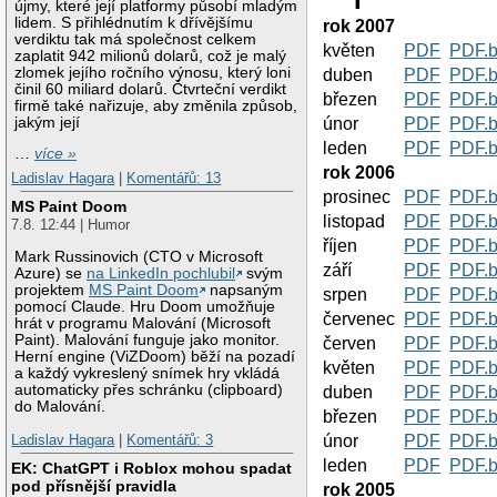
újmy, které její platformy působí mladým
lidem. S přihlédnutím k dřívějšímu
rok 2007
verdiktu tak má společnost celkem
květen
PDF
PDF.
zaplatit 942 milionů dolarů, což je malý
zlomek jejího ročního výnosu, který loni
duben
PDF
PDF.
činil 60 miliard dolarů. Čtvrteční verdikt
březen
PDF
PDF.
firmě také nařizuje, aby změnila způsob,
jakým její
únor
PDF
PDF.
leden
PDF
PDF.
…
více »
rok 2006
Ladislav Hagara
|
Komentářů: 13
prosinec
PDF
PDF.
MS Paint Doom
listopad
PDF
PDF.
7.8. 12:44 | Humor
říjen
PDF
PDF.
Mark Russinovich (CTO v Microsoft
září
PDF
PDF.
Azure) se
na LinkedIn pochlubil
svým
projektem
MS Paint Doom
napsaným
srpen
PDF
PDF.
pomocí Claude. Hru Doom umožňuje
červenec
PDF
PDF.
hrát v programu Malování (Microsoft
Paint). Malování funguje jako monitor.
červen
PDF
PDF.
Herní engine (ViZDoom) běží na pozadí
květen
PDF
PDF.
a každý vykreslený snímek hry vkládá
automaticky přes schránku (clipboard)
duben
PDF
PDF.
do Malování.
březen
PDF
PDF.
Ladislav Hagara
|
Komentářů: 3
únor
PDF
PDF.
leden
PDF
PDF.
EK: ChatGPT i Roblox mohou spadat
pod přísnější pravidla
rok 2005