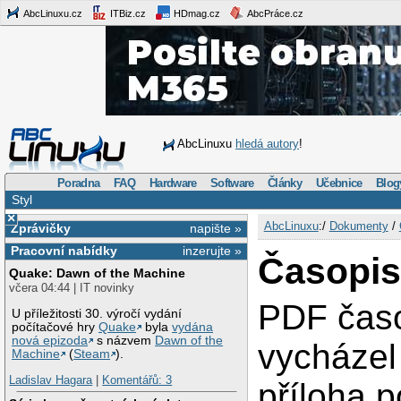
AbcLinuxu.cz
ITBiz.cz
HDmag.cz
AbcPráce.cz
AbcLinuxu
hledá autory
!
Poradna
FAQ
Hardware
Software
Články
Učebnice
Blog
Styl
×
AbcLinuxu
:/
Dokumenty
/
Zprávičky
napište »
Pracovní nabídky
inzerujte »
Časopis
Quake: Dawn of the Machine
včera 04:44 | IT novinky
PDF časo
U příležitosti 30. výročí vydání
počítačové hry
Quake
byla
vydána
nová epizoda
s názvem
Dawn of the
vycházel
Machine
(
Steam
).
Ladislav Hagara
|
Komentářů: 3
příloha p