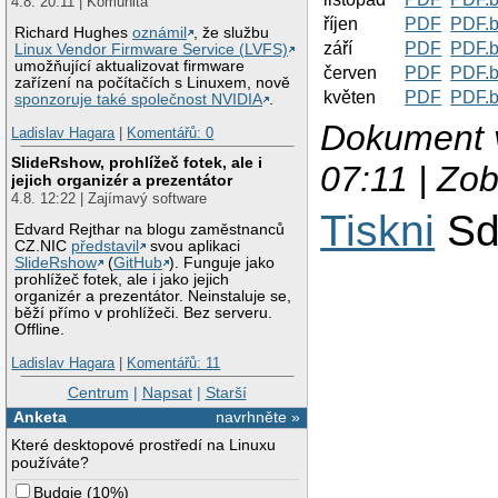
4.8. 20:11 | Komunita
říjen
PDF
PDF.
Richard Hughes
oznámil
, že službu
září
PDF
PDF.
Linux Vendor Firmware Service (LVFS)
umožňující aktualizovat firmware
červen
PDF
PDF.
zařízení na počítačích s Linuxem, nově
květen
PDF
PDF.
sponzoruje také společnost NVIDIA
.
Dokument v
Ladislav Hagara
|
Komentářů: 0
SlideRshow, prohlížeč fotek, ale i
07:11 | Zo
jejich organizér a prezentátor
4.8. 12:22 | Zajímavý software
Tiskni
Sd
Edvard Rejthar na blogu zaměstnanců
CZ.NIC
představil
svou aplikaci
SlideRshow
(
GitHub
). Funguje jako
prohlížeč fotek, ale i jako jejich
organizér a prezentátor. Neinstaluje se,
běží přímo v prohlížeči. Bez serveru.
Offline.
Ladislav Hagara
|
Komentářů: 11
Centrum
|
Napsat
|
Starší
Anketa
navrhněte »
Které desktopové prostředí na Linuxu
používáte?
Budgie
(
10%
)