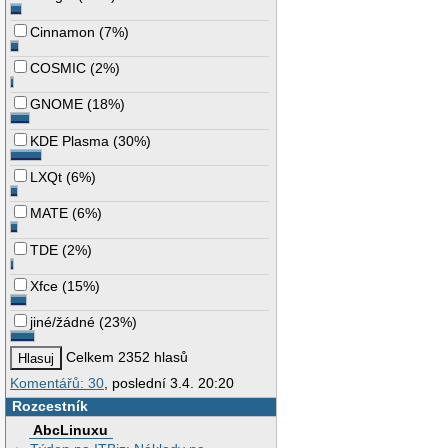
Cinnamon
(
7%
)
COSMIC
(
2%
)
GNOME
(
18%
)
KDE Plasma
(
30%
)
LXQt
(
6%
)
MATE
(
6%
)
TDE
(
2%
)
Xfce
(
15%
)
jiné/žádné
(
23%
)
Celkem 2352 hlasů
Komentářů: 30
, poslední 3.4. 20:20
Rozcestník
AbcLinuxu