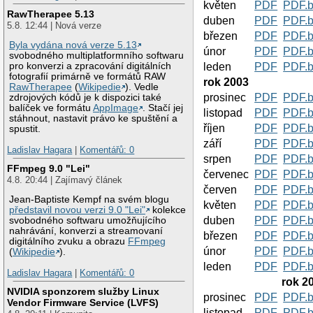
květen
PDF
PDF.
RawTherapee 5.13
duben
PDF
PDF.
5.8. 12:44 | Nová verze
březen
PDF
PDF.
Byla vydána nová verze 5.13
únor
PDF
PDF.
svobodného multiplatformního softwaru
leden
PDF
PDF.
pro konverzi a zpracování digitálních
fotografií primárně ve formátů RAW
rok 2003
RawTherapee
(
Wikipedie
). Vedle
prosinec
PDF
PDF.
zdrojových kódů je k dispozici také
balíček ve formátu
AppImage
. Stačí jej
listopad
PDF
PDF.
stáhnout, nastavit právo ke spuštění a
říjen
PDF
PDF.
spustit.
září
PDF
PDF.
Ladislav Hagara
|
Komentářů: 0
srpen
PDF
PDF.
FFmpeg 9.0 "Lei"
červenec
PDF
PDF.
4.8. 20:44 | Zajímavý článek
červen
PDF
PDF.
Jean-Baptiste Kempf na svém blogu
květen
PDF
PDF.
představil novou verzi 9.0 "Lei"
kolekce
duben
PDF
PDF.
svobodného softwaru umožňujícího
nahrávání, konverzi a streamovaní
březen
PDF
PDF.
digitálního zvuku a obrazu
FFmpeg
únor
PDF
PDF.
(
Wikipedie
).
leden
PDF
PDF.
Ladislav Hagara
|
Komentářů: 0
rok 2
NVIDIA sponzorem služby Linux
prosinec
PDF
PDF.
Vendor Firmware Service (LVFS)
listopad
PDF
PDF.