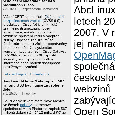
Série bezpečnostních záplat v
produktech Cisco
AbcLinux
7.8. 16:00 | Bezpečnostní upozornění
Vládní CERT upozorňuje (
𝕏
) na
sérii
letech 2
bezpečnostních záplat
(CVSS 9.9) v
produktech Cisco řešících kritické
zranitelnosti umožňující obejití
2007. V 
autentizace, eskalaci oprávnění,
vzdálené spuštění kódu a odepření
služby. Úspěšné zneužití může
jej nahra
útočníkům umožnit získat neoprávněný
přístup k dotčeným systémům,
kompromitovat zařízení Cisco Catalyst
OpenMag
SD-WAN a Cisco IOS XE, spustit
libovolný kód, zpřístupnit citlivé
společná 
informace nebo narušit dostupnost
postižených systémů.
českosl
Ladislav Hagara
|
Komentářů: 2
Soud nařídil firmě Meta zaplatit 567
milionů USD kvůli újmě způsobené
webzinů
dětem
7.8. 15:33 | IT novinky
zabývají
Soud v americkém státě Nové Mexiko
ve čtvrtek
nařídil
internetové
Open So
společnosti Meta Platforms zaplatit 567
milionů dolarů (téměř 12 miliard Kč) za