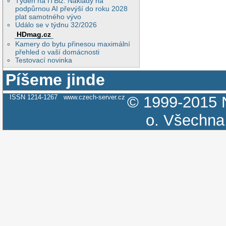
Týden na ITBiz: Náklady na
podpůrnou AI převýší do roku 2028
plat samotného vývo
Událo se v týdnu 32/2026
HDmag.cz
Kamery do bytu přinesou maximální
přehled o vaší domácnosti
Testovací novinka
Píšeme jinde
ISSN 1214-1267
www.czech-server.cz
© 1999-2015
o.
Všechna 