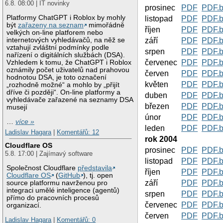
6.8. 08:00 | IT novinky
prosinec
PDF
PDF.
Platformy ChatGPT i Roblox by mohly
listopad
PDF
PDF.
být
zařazeny na seznam
mimořádně
říjen
PDF
PDF.
velkých on-line platforem nebo
internetových vyhledávačů, na něž se
září
PDF
PDF.
vztahují zvláštní podmínky podle
srpen
PDF
PDF.
nařízení o digitálních službách (DSA).
červenec
PDF
PDF.
Vzhledem k tomu, že ChatGPT i Roblox
oznámily počet uživatelů nad prahovou
červen
PDF
PDF.
hodnotou DSA, je toto označení
květen
PDF
PDF.
„rozhodně možné“ a mohlo by „přijít
dříve či později“. On-line platformy a
duben
PDF
PDF.
vyhledávače zařazené na seznamy DSA
březen
PDF
PDF.
musejí
únor
PDF
PDF.
…
více »
leden
PDF
PDF.
Ladislav Hagara
|
Komentářů: 12
rok 2004
Cloudflare OS
prosinec
PDF
PDF.
5.8. 17:00 | Zajímavý software
listopad
PDF
PDF.
Společnost Cloudflare
představila
říjen
PDF
PDF.
Cloudflare OS
(
GitHub
), tj. open
září
PDF
PDF.
source platformu navrženou pro
integraci umělé inteligence (agentů)
srpen
PDF
PDF.
přímo do pracovních procesů
červenec
PDF
PDF.
organizací.
červen
PDF
PDF.
Ladislav Hagara
|
Komentářů: 0