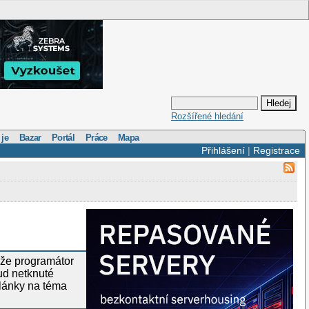
Rozšířené hledání
 je
Bazar
Portál
Práce
Mapa
Přihlášení
|
Registrace
ůže programátor
ud netknuté
články na téma