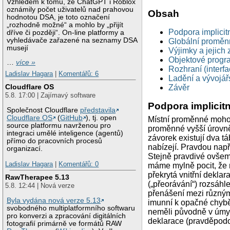
Vzhledem k tomu, že ChatGPT i Roblox
oznámily počet uživatelů nad prahovou
Obsah
hodnotou DSA, je toto označení
„rozhodně možné“ a mohlo by „přijít
Podpora implicit
dříve či později“. On-line platformy a
vyhledávače zařazené na seznamy DSA
Globální proměn
musejí
Výjimky a jejich
Objektové progr
…
více »
Rozhraní (interfa
Ladislav Hagara
|
Komentářů: 6
Ladění a vývojář
Cloudflare OS
Závěr
5.8. 17:00 | Zajímavý software
Podpora implicit
Společnost Cloudflare
představila
Cloudflare OS
(
GitHub
), tj. open
Místní proměnné mohou
source platformu navrženou pro
proměnné vyšší úrovně
integraci umělé inteligence (agentů)
závorek existují dva t
přímo do pracovních procesů
nabízejí. Pravdou např
organizací.
Stejně pravdivé ovšem 
Ladislav Hagara
|
Komentářů: 0
máme mylně pocit, že n
překrytá vnitřní deklar
RawTherapee 5.13
(„přeorávání“) rozsáhl
5.8. 12:44 | Nová verze
přenášení mezi různým
Byla vydána nová verze 5.13
imunní k opačné chybě,
svobodného multiplatformního softwaru
neměli původně v úmys
pro konverzi a zpracování digitálních
deklarace (pravděpodo
fotografií primárně ve formátů RAW