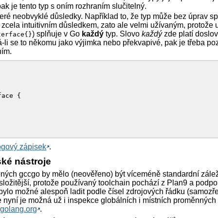
ak je tento typ s oním rozhraním slučitelný.
ré neobvyklé důsledky. Například to, že typ může bez úprav spl
zcela intuitivním důsledkem, zato ale velmi užívaným, protože uži
) splňuje v Go
každý
typ. Slovo
každý
zde platí doslov
terface{}
 Zdá-li se to někomu jako výjimka nebo překvapivé, pak je třeba p
ním.
ace { 



ogový zápisek
.
() { // implementace rozhraní 'talker'

ské nástroje
ňau") 

ených gccgo by mělo (neověřeno) být víceméně standardní zálež
u složitější, protože používaný toolchain pochází z Plan9 a podp
 bylo možné alespoň ladit podle čísel zdrojových řádku (samozř
() { // implementace rozhraní 'talker'

 nyní je možná už i inspekce globálních i místních proměnných 
af") 

 golang.org
.