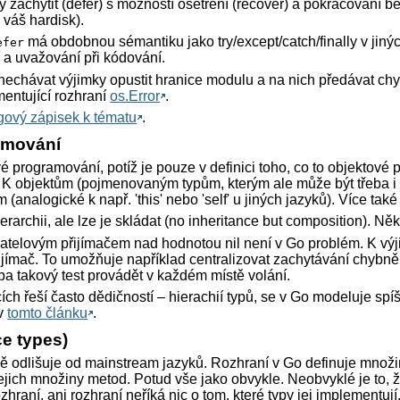
 zachytit (defer) s možností ošetření (recover) a pokračování bě
(1), df(2), df(3))

 váš hardisk).
999999987845058 3.999999975690116 5.999999963535174 

má obdobnou sémantiku jako try/except/catch/finally v jiných 
efer
 a uvažování při kódování.
enechávat výjimky opustit hranice modulu a na nich předávat ch
entující rozhraní
os.Error
.
gový zápisek k tématu
.
amování
 programování, potíž je pouze v definici toho, co to objektové
 K objektům (pojmenovaným typům, kterým ale může být třeba 
m (analogické k např. 'this' nebo 'self' u jiných jazyků). Více tak
rarchii, ale lze je skládat (no inheritance but composition). Něk
atelovým přijímačem nad hodnotou nil není v Go problém. K výj
ijímač. To umožňuje například centralizovat zachytávání chybně
ba takový test provádět v každém místě volání.
ycích řeší často dědičností – hierachií typů, se v Go modeluje s
 v
tomto článku
.
ce types)
 odlišuje od mainstream jazyků. Rozhraní v Go definuje množinu
jejich množiny metod. Potud vše jako obvykle. Neobvyklé je to, že
zhraní, ani rozhraní neříká nic o tom, které typy jej implement