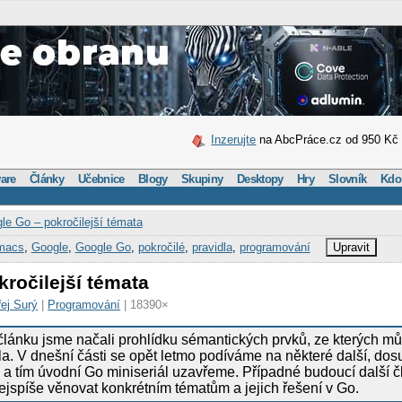
Inzerujte
na AbcPráce.cz od 950 Kč
are
Články
Učebnice
Blogy
Skupiny
Desktopy
Hry
Slovník
Kdo
le Go – pokročilejší témata
macs
,
Google
,
Google Go
,
pokročilé
,
pravidla
,
programování
Upravit
ročilejší témata
ej Surý
|
Programování
| 18390×
článku jsme načali prohlídku sémantických prvků, ze kterých m
la. V dnešní části se opět letmo podíváme na některé další, dos
e a tím úvodní Go miniseriál uzavřeme. Případné budoucí další 
ejspíše věnovat konkrétním tématům a jejich řešení v Go.