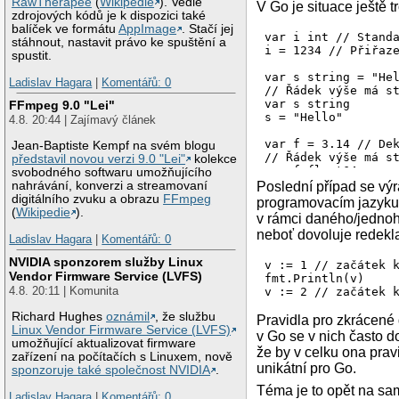
RawTherapee
(
Wikipedie
). Vedle
V Go je situace ještě
zdrojových kódů je k dispozici také
balíček ve formátu
AppImage
. Stačí jej
var i int // Standa
stáhnout, nastavit právo ke spuštění a
i = 1234 // Přiřaze
spustit.
var s string = "Hel
Ladislav Hagara
|
Komentářů: 0
// Řádek výše má st
var s string

FFmpeg 9.0 "Lei"
s = "Hello"

4.8. 20:44 | Zajímavý článek
var f = 3.14 // Dek
Jean-Baptiste Kempf na svém blogu
// Řádek výše má st
představil novou verzi 9.0 "Lei"
kolekce
var f float64

svobodného softwaru umožňujícího
f = 3.14

Poslední případ se vý
nahrávání, konverzi a streamovaní
digitálního zvuku a obrazu
FFmpeg
programovacím jazyku,
e := 2.71828 // Zkr
(
Wikipedie
).
v rámci daného/jednoh
// Řádek výše má st
neboť dovoluje redekl
var e float64

Ladislav Hagara
|
Komentářů: 0
e = 2.71828

NVIDIA sponzorem služby Linux
// Umožňuje ale re
v := 1 // začátek k
Vendor Firmware Service (LVFS)
fmt.Println(v)

4.8. 20:11 | Komunita
v := 2 // začátek 
Richard Hughes
oznámil
, že službu
Pravidla pro zkrácené 
Linux Vendor Firmware Service (LVFS)
v Go se v nich často d
umožňující aktualizovat firmware
že by v celku ona prav
zařízení na počítačích s Linuxem, nově
unikátní pro Go.
sponzoruje také společnost NVIDIA
.
Téma je to opět na sa
Ladislav Hagara
|
Komentářů: 0