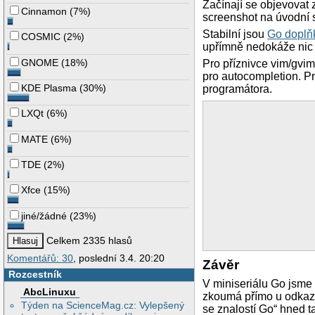
Začínají se objevovat
Cinnamon
(
7%
)
func hello(animal 
screenshot na úvodní 
    fmt.Printf("%T
Stabilní jsou
Go doplňk
    animal.talk() 
COSMIC
(
2%
)
} 

upřímně nedokáže nic ř
GNOME
(
18%
)
Pro příznivce vim/gvim
func main() { 

pro autocompletion. Pr
    hello(cat{}) 
    hello(dog(42)
KDE Plasma
(
30%
)
programátora.
    // out:

    // main.cat: m
LXQt
(
6%
)
    // main.dog: h
} 
MATE
(
6%
)
TDE
(
2%
)
Xfce
(
15%
)
jiné/žádné
(
23%
)
Celkem 2335 hlasů
Komentářů: 30
, poslední 3.4. 20:20
Závěr
Rozcestník
V miniseriálu Go jsme 
AbcLinuxu
zkoumá přímo u odkazov
Týden na ScienceMag.cz: Vylepšený
se znalostí Go“ hned t