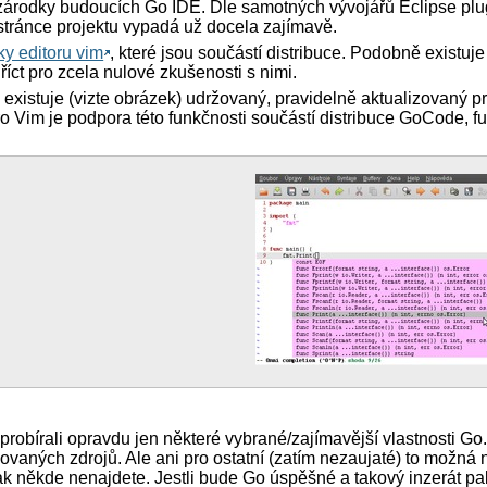
 zárodky budoucích Go IDE. Dle samotných vývojářů Eclipse pl
talker) { 

stránce projektu vypadá už docela zajímavě.
: ", animal) 

y editoru vim
, které jsou součástí distribuce. Podobně existuje


íct pro zcela nulové zkušenosti s nimi.
 existuje (vizte obrázek) udržovaný, pravidelně aktualizovaný p
o Vim je podpora této funkčnosti součástí distribuce GoCode, fu
  // strukturovaný literál typu 'cat'

) // explicitní konverze celočíselné konstanty na typ 'do
ňau 

af 

probírali opravdu jen některé vybrané/zajímavější vlastnosti Go
aných zdrojů. Ale ani pro ostatní (zatím nezaujaté) to možná 
ak někde nenajdete. Jestli bude Go úspěšné a takový inzerát p