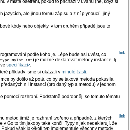
hu v místě ošetření, pokud to přichází v úvahu (ne, když si
jazycích, ale jinou formu zápisu a z ní plynoucí i jiný
ybové kódy nebo objekty, v tom druhém případě jsou to
link
 programování podle koho je. Lépe bude asi uvést, co
i
) je možné deklarovat metody instance, tj.
type myInt int
é ve
specifikaci
.
teré příklady jsme si ukázali v
minulé části
.
imce by došlo až poté, co by se taková metoda pokusila
 předaných nil instancí (pro daný typ a metodu) v jednom
píše pomocí rozhraní. Podstatně podrobněji se tomuto tématu
link
 metod jimiž je rozhraní tvořeno a případně, z kterých
 v Go to tím jakoby také končí. Typy nijak nedeklarují, že
ují. Pokud však jakýkoli typ implementuje všechny metody