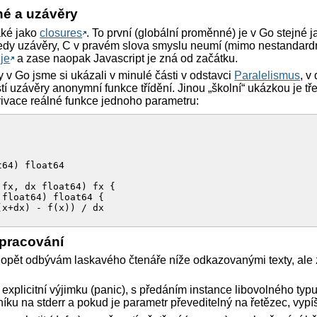
né a uzávěry
aké jako
closures
. To první (globální proměnné) je v Go stejné j
 tedy uzávěry, C v pravém slova smyslu neumí (mimo nestandar
je
a zase naopak Javascript je zná od začátku.
y v Go jsme si ukázali v minulé části v odstavci
Paralelismus
, v
tí uzávěry anonymní funkce třídění. Jinou „školní“ ukázkou je 
ivace reálné funkce jednoho parametru:
64) float64 

fx, dx float64) fx { 

float64) float64 { 

x+dx) - f(x)) / dx 

zpracování
 opět odbývám laskavého čtenáře níže odkazovanými texty, ale
ve( 

at64) float64 { 

 x * x 

explicitní výjimku (panic), s předáním instance libovolného typ
íku na stderr a pokud je parametr převeditelný na řetězec, vypí