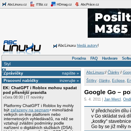
AbcLinuxu.cz
ITBiz.cz
HDmag.cz
AbcPráce.cz
AbcLinuxu
hledá autory
!
Poradna
FAQ
Hardware
Softw
Styl
×
AbcLinuxu
:/
Články
/
Goog
Zprávičky
napište »
Pracovní nabídky
inzerujte »
Štítky
:
články
,
Eclipse
,
E
EK: ChatGPT i Roblox mohou spadat
Google Go – pok
pod přísnější pravidla
včera 08:00 | IT novinky
5. 4. 2011 |
Jan Mercl
,
Ondř
Platformy ChatGPT i Roblox by mohly
být
zařazeny na seznam
mimořádně
V předchozím dílu 
velkých on-line platforem nebo
v Go skládat svá dí
internetových vyhledávačů, na něž se
„kostky“ stavebnic
vztahují zvláštní podmínky podle
Go by se již měly n
nařízení o digitálních službách (DSA).