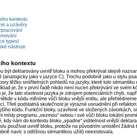
ního kontextu
né a uzávěry
 zpracování
amování
ce types)
ské nástroje
ního kontextu
 být deklarovány uvnitř bloku a mohou překrývat stejně nazva
 (analogicky jako v jazyce C). Trochu podobně jako u stylu psa
ábory těžko smiřitelných pohledů na jazyky, které tuto sémantiku 
íklad je, že v první řadě nikdo není nucen překrývání ve svém k
je, že tato vlastnost jazyka je zdrojem potenciálních chyb, např
ěkde v kódu měníme vůči bloku vnější entitu, ale přehlédneme,
ací. Třetí podstatná skutečnost je výrazné usnadnění při refaktori
ejšího kódu. Funkční bloky, uzavřené ve složených závorkách, si
i místy programu „vezmou“ sebou i své vůči bloku lokální prom
 kdy nám do kontextu bloku „vpadne“ viditelnost vnější deklara
lu používat uvnitř bloku, protože na původním umístění žádná 
bně navíc s odlišnou sémantikou užití) neexistovala.