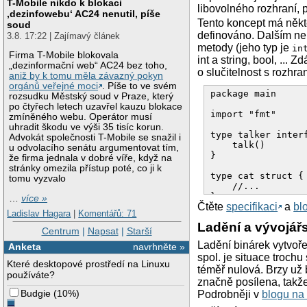
T-Mobile nikdo k blokaci
libovolného rozhraní, p
‚dezinfowebu‘ AC24 nenutil, píše
Tento koncept má někte
soud
definováno. Dalším ne 
3.8. 17:22 | Zajímavý článek
metody (jeho typ je
in
Firma T-Mobile blokovala
int a string, bool, ...
„dezinformační web“ AC24 bez toho,
o slučitelnost s rozhra
aniž by k tomu měla závazný pokyn
orgánů veřejné moci
. Píše to ve svém
package main 

rozsudku Městský soud v Praze, který
po čtyřech letech uzavřel kauzu blokace
import "fmt" 

zmíněného webu. Operátor musí
uhradit škodu ve výši 35 tisíc korun.
type talker interf
Advokát společnosti T-Mobile se snažil i
    talk() 

u odvolacího senátu argumentovat tím,
} 

že firma jednala v dobré víře, když na
stránky omezila přístup poté, co ji k
type cat struct { 
tomu vyzvalo
    //... 

} 

…
více »
Čtěte
specifikaci
a
bl
Ladislav Hagara
|
Komentářů: 71
func (c cat) talk
Ladění a vývojář
    fmt.Println("m
Centrum
|
Napsat
|
Starší
} 

Ladění binárek vytvoř
Anketa
navrhněte »
spol. je situace troch
type dog int 

Které desktopové prostředí na Linuxu
téměř nulová. Brzy už
používáte?
func (d dog) talk
značně posílena, takže
    fmt.Println("h
Budgie
(
10%
)
Podrobněji v
blogu na
} 
