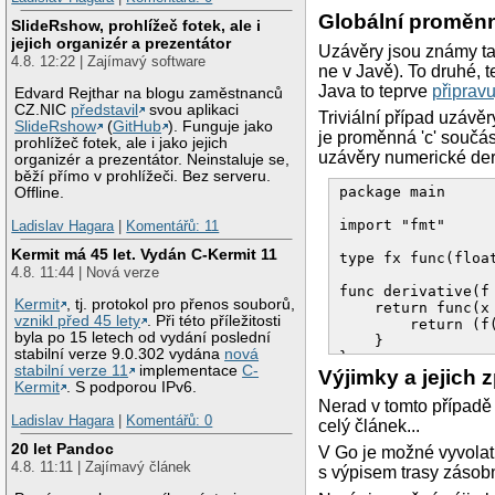
Globální proměn
SlideRshow, prohlížeč fotek, ale i
jejich organizér a prezentátor
Uzávěry jsou známy t
4.8. 12:22 | Zajímavý software
ne v Javě). To druhé,
Java to teprve
připravu
Edvard Rejthar na blogu zaměstnanců
CZ.NIC
představil
svou aplikaci
Triviální případ uzávěr
SlideRshow
(
GitHub
). Funguje jako
je proměnná 'c' součás
prohlížeč fotek, ale i jako jejich
uzávěry numerické der
organizér a prezentátor. Neinstaluje se,
běží přímo v prohlížeči. Bez serveru.
package main 

Offline.
import "fmt" 

Ladislav Hagara
|
Komentářů: 11
Kermit má 45 let. Vydán C-Kermit 11
type fx func(float
4.8. 11:44 | Nová verze
func derivative(f 
Kermit
, tj. protokol pro přenos souborů,
    return func(x 
vznikl před 45 lety
. Při této příležitosti
        return (f(
byla po 15 letech od vydání poslední
    } 

stabilní verze 9.0.302 vydána
nová
} 

stabilní verze 11
implementace
C-
Výjimky a jejich 
Kermit
. S podporou IPv6.
func main() { 

Nerad v tomto případě
    df := derivati
Ladislav Hagara
|
Komentářů: 0
        func(x flo
celý článek...
            return
20 let Pandoc
V Go je možné vyvolat 
        }, 

4.8. 11:11 | Zajímavý článek
s výpisem trasy zásobn
        1e-8, 

    ) 
