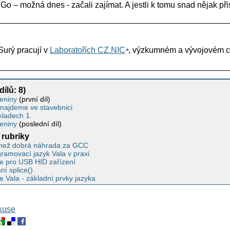
o Go – možná dnes - začali zajímat. A jestli k tomu snad nějak při
Surý pracují v
Laboratořích CZ.NIC
, výzkumném a vývojovém c
dílů: 8)
eniny
(první díl)
najdeme ve stavebnici
kladech 1.
eniny
(poslední díl)
 rubriky
 než dobrá náhrada za GCC
gramovací jazyk Vala v praxi
e pro USB HID zařízení
ní splice()
 Vala - základní prvky jazyka
skuse