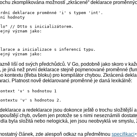
 trochu zkomplikována možností „zkrácené“ deklarace proměnnýc
rdní deklarace proměnné 'i' s typem 'int'.

ní hodnoty

lo" // Dtto s inicializátorem.

ejný význam jako:

larace a inicializace s inferencí typu.

ejný význam jako:

razně liší od svých předchůdců. V Go, podobně jako skoro v ka
 je jiná než první deklarace stejně pojmenované proměnné (fun
ácená deklarace (pouze s inicializátorem a inferencí typ
o kontextu (třeba bloku) pro kompilátor chybou. Zkrácená dekla
ejný význam jako:

araci. Platnost nově deklarované proměnné je daná lexikálně:
deklarovat proměnnou 'e'.
ontext 'v' s hodnotou 1

kontextu 'v' s hodnotou 2.
deklarace a redeklarace jsou dokonce ještě o trochu složitější a
opouštějí chyb, ovšem jen protože se s nimi neseznámili dostate
idla byla složitá nebo nelogická, jen jsou neobvyklá ve smyslu, ž
mostatný článek, zde alespoň odkaz na předmětnou
specifikaci