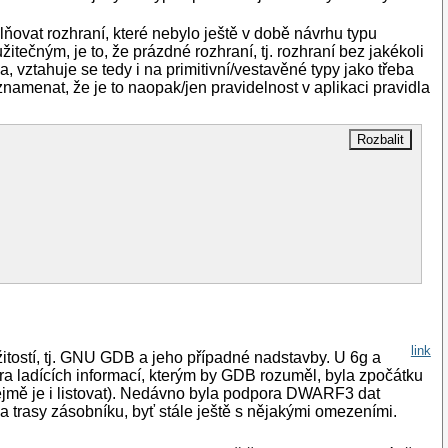
ňovat rozhraní, které nebylo ještě v době návrhu typu
tečným, je to, že prázdné rozhraní, tj. rozhraní bez jakékoli
a, vztahuje se tedy i na primitivní/vestavěné typy jako třeba
oznamenat, že je to naopak/jen pravidelnost v aplikaci pravidla
link
itostí, tj. GNU GDB a jeho případné nadstavby. U 6g a
ora ladících informací, kterým by GDB rozuměl, byla zpočátku
ejmě je i listovat). Nedávno byla podpora DWARF3 dat
a trasy zásobníku, byť stále ještě s nějakými omezeními.