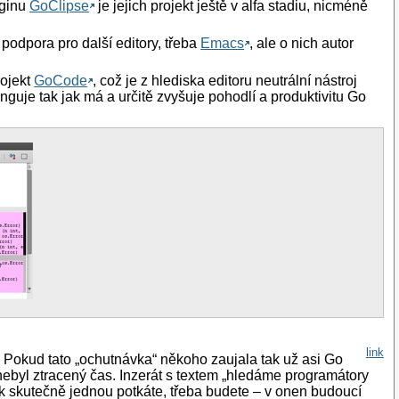
uginu
GoClipse
je jejich projekt ještě v alfa stadiu, nicméně
 podpora pro další editory, třeba
Emacs
, ale o nich autor
rojekt
GoCode
, což je z hlediska editoru neutrální nástroj
nguje tak jak má a určitě zvyšuje pohodlí a produktivitu Go
g'

link
. Pokud tato „ochutnávka“ někoho zaujala tak už asi Go
nebyl ztracený čas. Inzerát s textem „hledáme programátory
ak skutečně jednou potkáte, třeba budete – v onen budoucí