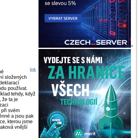
link
né
ní složených
deklarací
ódu používat.
íklad tehdy, když
 že ta je
zaci
 při svém
ěnné a jsou pak
ce, kterou jsme
taková vnější