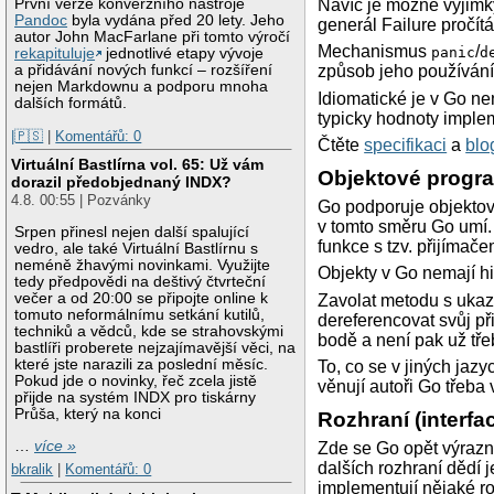
Navíc je možné výjimky
První verze konverzního nástroje
    fmt.Println(df
Pandoc
byla vydána před 20 lety. Jeho
generál Failure pročítá
    // výstup: 1.
autor John MacFarlane při tomto výročí
Mechanismus
/
panic
d
rekapituluje
jednotlivé etapy vývoje
a přidávání nových funkcí – rozšíření
způsob jeho používání
nejen Markdownu a podporu mnoha
Idiomatické je v Go n
dalších formátů.
typicky hodnoty implem
|🇵🇸
|
Komentářů: 0
Čtěte
specifikaci
a
blo
Virtuální Bastlírna vol. 65: Už vám
Objektové progr
dorazil předobjednaný INDX?
4.8. 00:55 | Pozvánky
Go podporuje objektové
v tomto směru Go umí.
Srpen přinesl nejen další spalující
funkce s tzv. přijímače
vedro, ale také Virtuální Bastlírnu s
neméně žhavými novinkami. Využijte
Objekty v Go nemají hie
tedy předpovědi na deštivý čtvrteční
večer a od 20:00 se připojte online k
Zavolat metodu s ukaz
tomuto neformálnímu setkání kutilů,
dereferencovat svůj př
techniků a vědců, kde se strahovskými
bodě a není pak už tře
bastlíři proberete nejzajímavější věci, na
které jste narazili za poslední měsíc.
To, co se v jiných jaz
Pokud jde o novinky, řeč zcela jistě
věnují autoři Go třeba
přijde na systém INDX pro tiskárny
Průša, který na konci
Rozhraní (interfa
…
více »
Zde se Go opět výrazně
dalších rozhraní dědí 
bkralik
|
Komentářů: 0
implementují nějaké ro