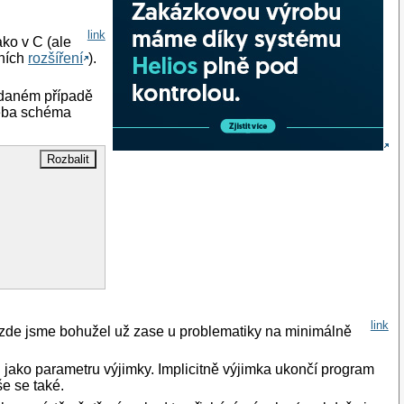
link
ako v C (ale
dních
rozšíření
).
 daném případě
třeba schéma
link
 zde jsme bohužel už zase u problematiky na minimálně
u jako parametru výjimky. Implicitně výjimka ukončí program
še se také.