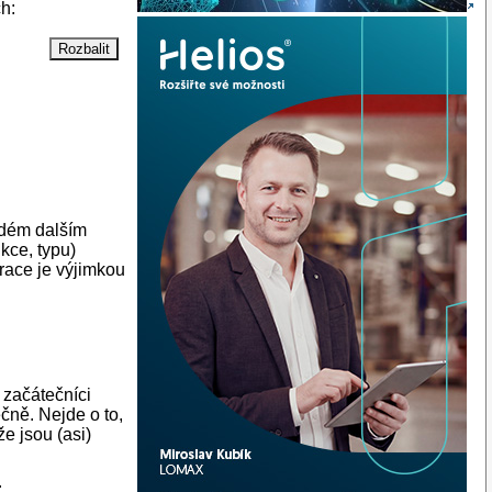
h:
ždém dalším
kce, typu)
u)

race je výjimkou
 začátečníci
čně. Nejde o to,
e jsou (asi)
.