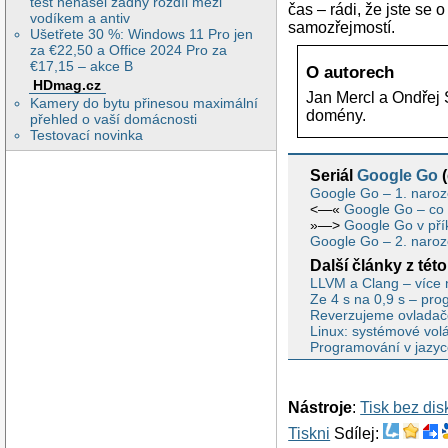
test nenašel žádný rozdíl mezi
čas – rádi, že jste se 
vodíkem a antiv
samozřejmostí.
Ušetřete 30 %: Windows 11 Pro jen
za €22,50 a Office 2024 Pro za
€17,15 – akce B
O autorech
HDmag.cz
Jan Mercl a Ondřej 
Kamery do bytu přinesou maximální
domény.
přehled o vaší domácnosti
Testovací novinka
Seriál
Google Go
(
Google Go – 1. naroz
<—«
Google Go – co 
»—>
Google Go v pří
Google Go – 2. naroz
Další články z této
LLVM a Clang – více
Ze 4 s na 0,9 s – pro
Reverzujeme ovladač
Linux: systémové volá
Programování v jazyce
Nástroje
:
Tisk bez di
Tiskni
Sdílej: