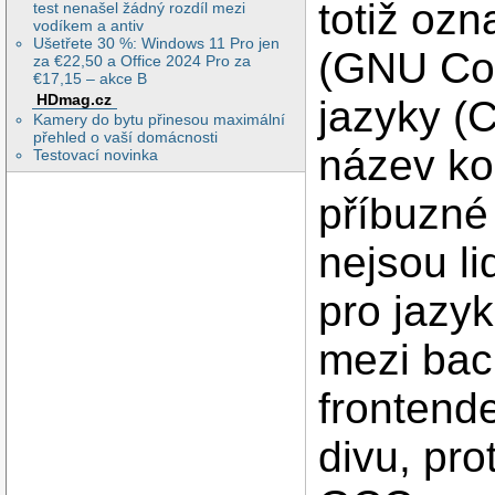
totiž ozn
test nenašel žádný rozdíl mezi
vodíkem a antiv
Ušetřete 30 %: Windows 11 Pro jen
(GNU Com
za €22,50 a Office 2024 Pro za
€17,15 – akce B
HDmag.cz
jazyky (C
Kamery do bytu přinesou maximální
přehled o vaší domácnosti
název ko
Testovací novinka
příbuzné
nejsou li
pro jazyk
mezi bac
frontende
divu, pro