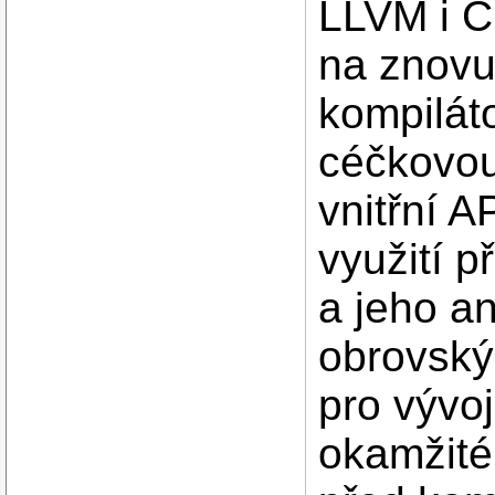
LLVM i C
na znovup
kompilát
céčkovou
vnitřní A
využití p
a jeho a
obrovský
pro vývo
okamžité