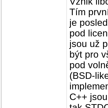
Vznik lib
Tím první
je posled
pod lice
jsou už 
být pro v
pod voln
(BSD-like
implemen
C++ jsou
tak STDC