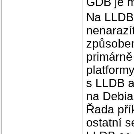
GDB je m
Na LLDB 
nenarazít
způsoben
primárně
platform
s LLDB a
na Debian
Řada př
ostatní s