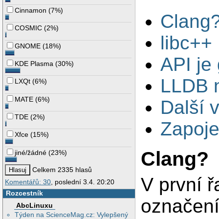
Cinnamon
(
7%
)
Clang
COSMIC
(
2%
)
libc++
GNOME
(
18%
)
API je
KDE Plasma
(
30%
)
LLDB 
LXQt
(
6%
)
MATE
(
6%
)
Další 
TDE
(
2%
)
Zapoje
Xfce
(
15%
)
Clang?
jiné/žádné
(
23%
)
Celkem 2335 hlasů
V první ř
Komentářů: 30
, poslední 3.4. 20:20
Rozcestník
označení
AbcLinuxu
Týden na ScienceMag.cz: Vylepšený