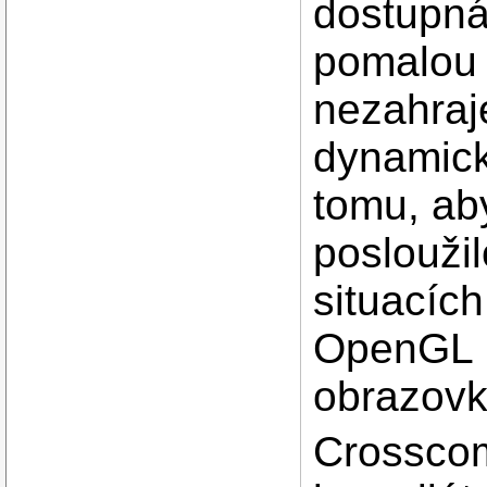
dostupná.
pomalou 
nezahraj
dynamic
tomu, ab
poslouži
situacích
OpenGL p
obrazov
Crosscom