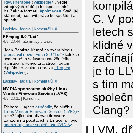
kompilá
RawTherapee
(
Wikipedie
). Vedle
zdrojových kódů je k dispozici také
balíček ve formátu
AppImage
. Stačí jej
C. V po
stáhnout, nastavit právo ke spuštění a
spustit.
letech 
Ladislav Hagara
|
Komentářů: 0
FFmpeg 9.0 "Lei"
klidné 
4.8. 20:44 | Zajímavý článek
Jean-Baptiste Kempf na svém blogu
začínají
představil novou verzi 9.0 "Lei"
kolekce
svobodného softwaru umožňujícího
nahrávání, konverzi a streamovaní
je to L
digitálního zvuku a obrazu
FFmpeg
(
Wikipedie
).
s tím m
Ladislav Hagara
|
Komentářů: 0
NVIDIA sponzorem služby Linux
společ
Vendor Firmware Service (LVFS)
4.8. 20:11 | Komunita
Clang?
Richard Hughes
oznámil
, že službu
Linux Vendor Firmware Service (LVFS)
umožňující aktualizovat firmware
zařízení na počítačích s Linuxem, nově
sponzoruje také společnost NVIDIA
.
LLVM, dř