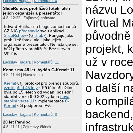
Ladislav Hagara
|
Komentářů: 0
názvu Lo
SlideRshow, prohlížeč fotek, ale i
jejich organizér a prezentátor
4.8. 12:22 | Zajímavý software
Virtual M
Edvard Rejthar na blogu zaměstnanců
CZ.NIC
představil
svou aplikaci
původně 
SlideRshow
(
GitHub
). Funguje jako
prohlížeč fotek, ale i jako jejich
organizér a prezentátor. Neinstaluje se,
projekt, 
běží přímo v prohlížeči. Bez serveru.
Offline.
už v roc
Ladislav Hagara
|
Komentářů: 11
Kermit má 45 let. Vydán C-Kermit 11
Navzdory
4.8. 11:44 | Nová verze
Kermit
, tj. protokol pro přenos souborů,
o další n
vznikl před 45 lety
. Při této příležitosti
byla po 15 letech od vydání poslední
stabilní verze 9.0.302 vydána
nová
o kompilá
stabilní verze 11
implementace
C-
Kermit
. S podporou IPv6.
backend,
Ladislav Hagara
|
Komentářů: 0
20 let Pandoc
infrastru
4.8. 11:11 | Zajímavý článek