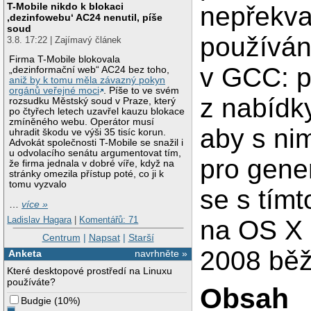
T-Mobile nikdo k blokaci
nepřekva
‚dezinfowebu‘ AC24 nenutil, píše
soud
používán
3.8. 17:22 | Zajímavý článek
Firma T-Mobile blokovala
v GCC: p
„dezinformační web“ AC24 bez toho,
aniž by k tomu měla závazný pokyn
orgánů veřejné moci
. Píše to ve svém
z nabídk
rozsudku Městský soud v Praze, který
po čtyřech letech uzavřel kauzu blokace
zmíněného webu. Operátor musí
aby s ni
uhradit škodu ve výši 35 tisíc korun.
Advokát společnosti T-Mobile se snažil i
u odvolacího senátu argumentovat tím,
pro gene
že firma jednala v dobré víře, když na
stránky omezila přístup poté, co ji k
tomu vyzvalo
se s tímt
…
více »
Ladislav Hagara
|
Komentářů: 71
na OS X 
Centrum
|
Napsat
|
Starší
2008 běž
Anketa
navrhněte »
Které desktopové prostředí na Linuxu
používáte?
Obsah
Budgie
(
10%
)