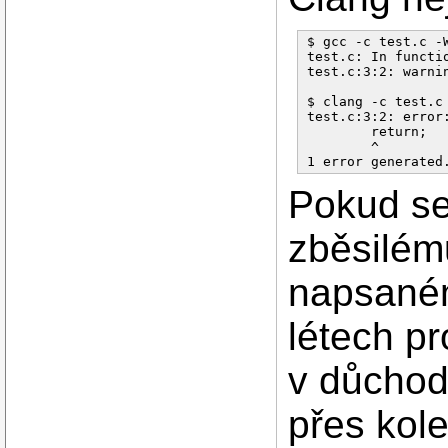
$ gcc -c test.c -W
test.c: In functio
test.c:3:2: warni
$ clang -c test.c 
test.c:3:2: error
        return;

        ^

Pokud se
zběsilé
napsaném
létech pr
v důchod
přes kole