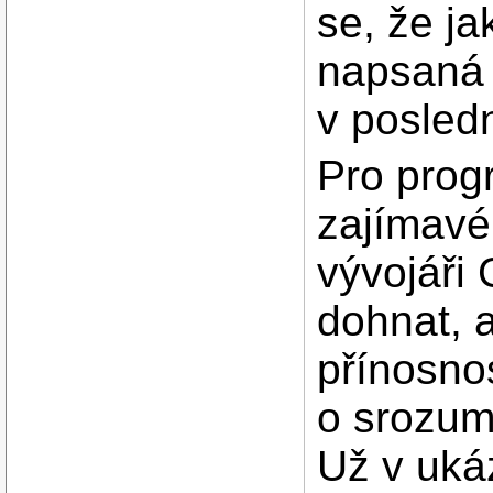
se, že j
napsaná 
v posledn
Pro prog
zajímavé
vývojáři
dohnat, a
přínosno
o srozum
Už v uká