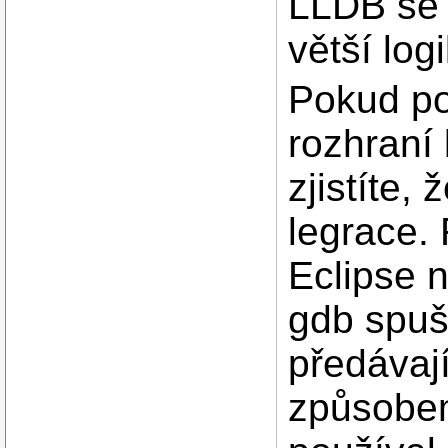
LLDB se 
větší log
Pokud p
rozhraní
zjistíte,
legrace.
Eclipse n
gdb spuš
předávaj
způsobem