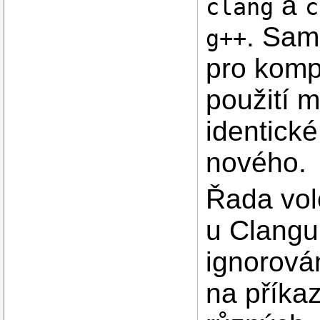
a
clang
c
. Sam
g++
pro komp
použití 
identické
nového.
Řada vol
u Clangu
ignorová
na příka