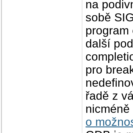
na podiv
sobě SI
program 
další pod
completi
pro break
nedefino
řadě z v
nicméně 
o možnos