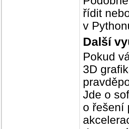
Podobně
řídit neb
v Python
Další v
Pokud vá
3D grafik
pravděpo
Jde o sof
o řešení
akcelera