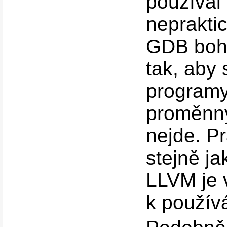
používal 
nepraktic
GDB bohu
tak, aby 
programy 
proměnný
nejde. Pr
stejně ja
LLVM je 
k použív