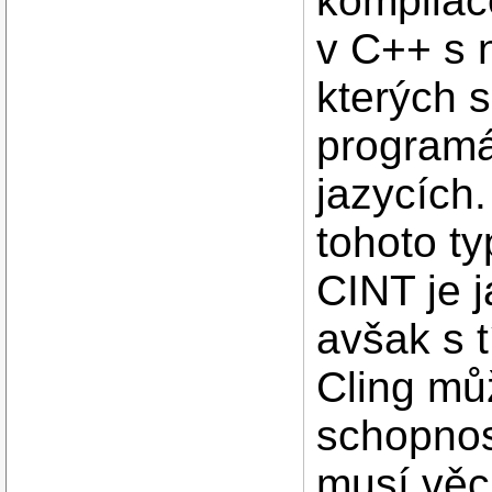
kompilac
v C++ s 
kterých 
programá
jazycích
tohoto ty
CINT je 
avšak s 
Cling mů
schopnos
musí věci