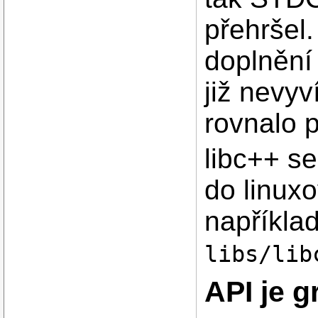
přehršel.
doplnění
již nevyv
rovnalo p
libc++ s
do linuxo
napříkla
libs/lib
API je g