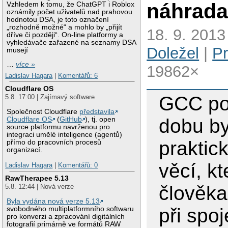
náhrada
Vzhledem k tomu, že ChatGPT i Roblox
oznámily počet uživatelů nad prahovou
hodnotou DSA, je toto označení
„rozhodně možné“ a mohlo by „přijít
18. 9. 2013
dříve či později“. On-line platformy a
vyhledávače zařazené na seznamy DSA
Doležel
|
P
musejí
…
více »
19862×
Ladislav Hagara
|
Komentářů: 6
Cloudflare OS
GCC po
5.8. 17:00 | Zajímavý software
Společnost Cloudflare
představila
dobu by
Cloudflare OS
(
GitHub
), tj. open
source platformu navrženou pro
integraci umělé inteligence (agentů)
praktic
přímo do pracovních procesů
organizací.
věcí, kt
Ladislav Hagara
|
Komentářů: 0
RawTherapee 5.13
člověka
5.8. 12:44 | Nová verze
Byla vydána nová verze 5.13
při spoj
svobodného multiplatformního softwaru
pro konverzi a zpracování digitálních
fotografií primárně ve formátů RAW