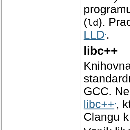
programu
(
). Pra
ld
LLD
.
libc++
Knihovna
standard
GCC. Nen
libc++
, 
Clangu k