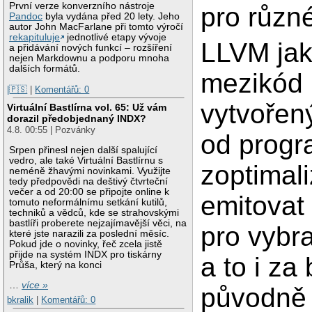
První verze konverzního nástroje
pro různ
Pandoc
byla vydána před 20 lety. Jeho
autor John MacFarlane při tomto výročí
rekapituluje
jednotlivé etapy vývoje
LLVM jak
a přidávání nových funkcí – rozšíření
nejen Markdownu a podporu mnoha
dalších formátů.
mezikód 
|🇵🇸
|
Komentářů: 0
vytvořen
Virtuální Bastlírna vol. 65: Už vám
dorazil předobjednaný INDX?
4.8. 00:55 | Pozvánky
od progr
Srpen přinesl nejen další spalující
vedro, ale také Virtuální Bastlírnu s
zoptimal
neméně žhavými novinkami. Využijte
tedy předpovědi na deštivý čtvrteční
večer a od 20:00 se připojte online k
emitovat
tomuto neformálnímu setkání kutilů,
techniků a vědců, kde se strahovskými
bastlíři proberete nejzajímavější věci, na
pro vybr
které jste narazili za poslední měsíc.
Pokud jde o novinky, řeč zcela jistě
přijde na systém INDX pro tiskárny
a to i z
Průša, který na konci
…
více »
původně 
bkralik
|
Komentářů: 0