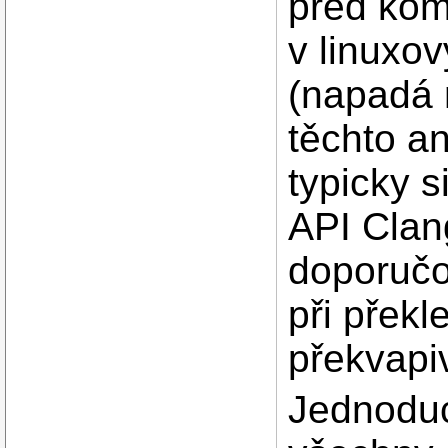
před komp
v linuxov
(napadá m
těchto an
typicky s
API Clan
doporučo
při překl
překvapi
Jednoduc