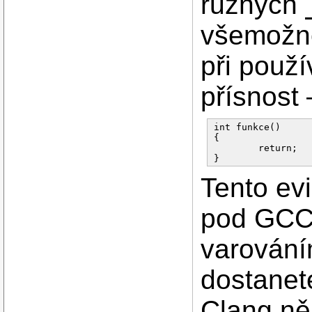
různých
všemožně
při použí
přísnost
int funkce()

{

        return;

Tento ev
pod GCC
varování
dostanet
Clang něj