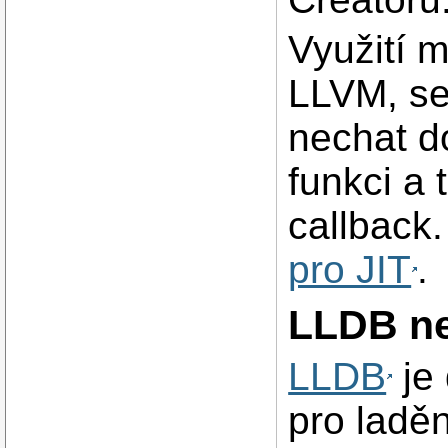
Využití 
LLVM, se
nechat d
funkci a 
callback
pro JIT
.
LLDB ne
LLDB
je 
pro ladě