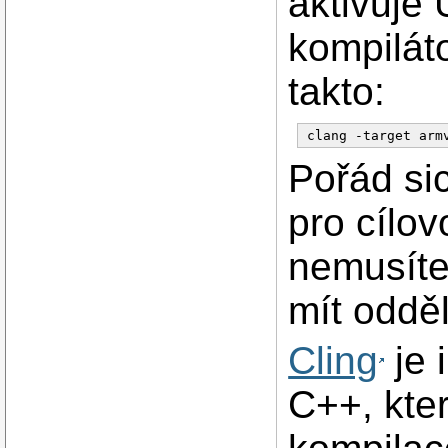
aktivuje
kompilát
takto:
Pořád si
pro cílov
nemusíte
mít oddě
Cling
je 
C++, kte