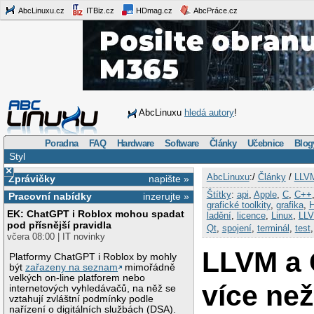
AbcLinuxu.cz
ITBiz.cz
HDmag.cz
AbcPráce.cz
AbcLinuxu
hledá autory
!
Poradna
FAQ
Hardware
Software
Články
Učebnice
Blog
Styl
×
AbcLinuxu
:/
Články
/
LLVM
Zprávičky
napište »
Štítky
:
api
,
Apple
,
C
,
C++
Pracovní nabídky
inzerujte »
grafické toolkity
,
grafika
,
EK: ChatGPT i Roblox mohou spadat
ladění
,
licence
,
Linux
,
LL
pod přísnější pravidla
Qt
,
spojení
,
terminál
,
test
včera 08:00 | IT novinky
LLVM a 
Platformy ChatGPT i Roblox by mohly
být
zařazeny na seznam
mimořádně
velkých on-line platforem nebo
více ne
internetových vyhledávačů, na něž se
vztahují zvláštní podmínky podle
nařízení o digitálních službách (DSA).