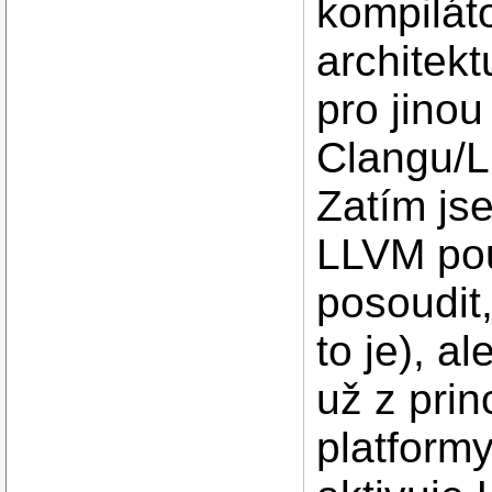
kompiláto
architekt
pro jinou
Clangu/L
Zatím js
LLVM pou
posoudit
to je), a
už z pri
platform