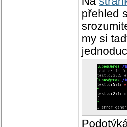
Na
strán
přehled s
srozumite
my si ta
jednoduc
Podotýká