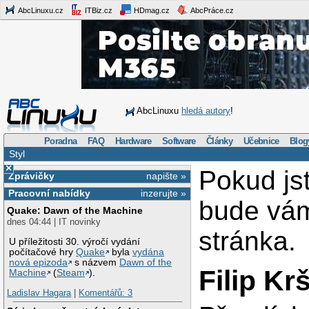
AbcLinuxu.cz
ITBiz.cz
HDmag.cz
AbcPráce.cz
AbcLinuxu
hledá autory
!
Poradna
FAQ
Hardware
Software
Články
Učebnice
Blog
Styl
×
Pokud jst
Zprávičky
napište »
Pracovní nabídky
inzerujte »
bude vá
Quake: Dawn of the Machine
dnes 04:44 | IT novinky
stránka.
U příležitosti 30. výročí vydání
počítačové hry
Quake
byla
vydána
nová epizoda
s názvem
Dawn of the
Filip Kr
Machine
(
Steam
).
Ladislav Hagara
|
Komentářů: 3