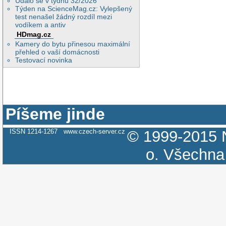
Událo se v týdnu 32/2026
Týden na ScienceMag.cz: Vylepšený
test nenašel žádný rozdíl mezi
vodíkem a antiv
HDmag.cz
Kamery do bytu přinesou maximální
přehled o vaší domácnosti
Testovací novinka
Píšeme jinde
ISSN 1214-1267
www.czech-server.cz
© 1999-2015
o.
Všechna 