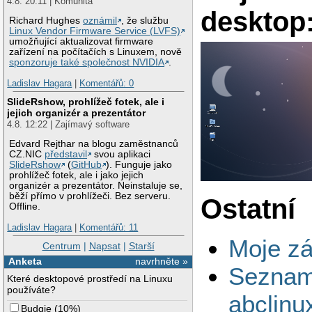
4.8. 20:11 | Komunita
desktop
Richard Hughes
oznámil
, že službu
Linux Vendor Firmware Service (LVFS)
umožňující aktualizovat firmware
zařízení na počítačích s Linuxem, nově
sponzoruje také společnost NVIDIA
.
Ladislav Hagara
|
Komentářů: 0
SlideRshow, prohlížeč fotek, ale i
jejich organizér a prezentátor
4.8. 12:22 | Zajímavý software
Edvard Rejthar na blogu zaměstnanců
CZ.NIC
představil
svou aplikaci
SlideRshow
(
GitHub
). Funguje jako
prohlížeč fotek, ale i jako jejich
organizér a prezentátor. Neinstaluje se,
běží přímo v prohlížeči. Bez serveru.
Ostatní
Offline.
Ladislav Hagara
|
Komentářů: 11
Moje zá
Centrum
|
Napsat
|
Starší
Anketa
navrhněte »
Seznam
Které desktopové prostředí na Linuxu
používáte?
abclinu
Budgie
(
10%
)