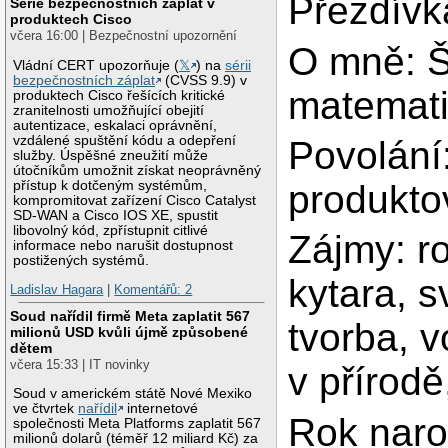
Přezdívka
Série bezpečnostních záplat v
produktech Cisco
včera 16:00 | Bezpečnostní upozornění
O mně: Š
Vládní CERT upozorňuje (
𝕏
) na
sérii
bezpečnostních záplat
(CVSS 9.9) v
matemat
produktech Cisco řešících kritické
zranitelnosti umožňující obejití
autentizace, eskalaci oprávnění,
vzdálené spuštění kódu a odepření
Povolání
služby. Úspěšné zneužití může
útočníkům umožnit získat neoprávněný
přístup k dotčeným systémům,
produkto
kompromitovat zařízení Cisco Catalyst
SD-WAN a Cisco IOS XE, spustit
libovolný kód, zpřístupnit citlivé
Zájmy: ro
informace nebo narušit dostupnost
postižených systémů.
kytara, 
Ladislav Hagara
|
Komentářů: 2
Soud nařídil firmě Meta zaplatit 567
tvorba, v
milionů USD kvůli újmě způsobené
dětem
včera 15:33 | IT novinky
v přírodě,
Soud v americkém státě Nové Mexiko
ve čtvrtek
nařídil
internetové
Rok naro
společnosti Meta Platforms zaplatit 567
milionů dolarů (téměř 12 miliard Kč) za