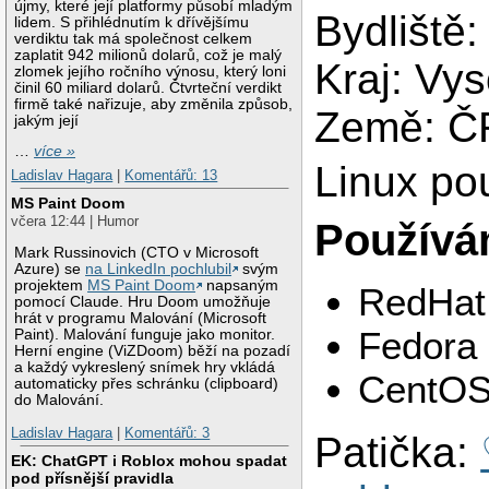
újmy, které její platformy působí mladým
Bydliště:
lidem. S přihlédnutím k dřívějšímu
verdiktu tak má společnost celkem
zaplatit 942 milionů dolarů, což je malý
Kraj: Vy
zlomek jejího ročního výnosu, který loni
činil 60 miliard dolarů. Čtvrteční verdikt
firmě také nařizuje, aby změnila způsob,
Země: Č
jakým její
…
více »
Linux po
Ladislav Hagara
|
Komentářů: 13
MS Paint Doom
včera 12:44 | Humor
Používám
Mark Russinovich (CTO v Microsoft
Azure) se
na LinkedIn pochlubil
svým
projektem
MS Paint Doom
napsaným
RedHat
pomocí Claude. Hru Doom umožňuje
hrát v programu Malování (Microsoft
Fedora
Paint). Malování funguje jako monitor.
Herní engine (ViZDoom) běží na pozadí
a každý vykreslený snímek hry vkládá
CentO
automaticky přes schránku (clipboard)
do Malování.
Ladislav Hagara
|
Komentářů: 3
Patička:
EK: ChatGPT i Roblox mohou spadat
pod přísnější pravidla