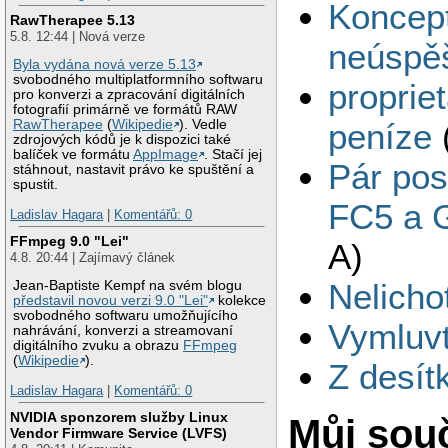
Koncept
RawTherapee 5.13
5.8. 12:44 | Nová verze
neúspě
Byla vydána nová verze 5.13
svobodného multiplatformního softwaru
proprie
pro konverzi a zpracování digitálních
fotografií primárně ve formátů RAW
peníze
RawTherapee
(
Wikipedie
). Vedle
zdrojových kódů je k dispozici také
balíček ve formátu
AppImage
. Stačí jej
Pár pos
stáhnout, nastavit právo ke spuštění a
spustit.
FC5 a 
Ladislav Hagara
|
Komentářů: 0
FFmpeg 9.0 "Lei"
A)
4.8. 20:44 | Zajímavý článek
Nelichot
Jean-Baptiste Kempf na svém blogu
představil novou verzi 9.0 "Lei"
kolekce
svobodného softwaru umožňujícího
Vymluv
nahrávání, konverzi a streamovaní
digitálního zvuku a obrazu
FFmpeg
(
Wikipedie
).
Z desítk
Ladislav Hagara
|
Komentářů: 0
NVIDIA sponzorem služby Linux
Můj sou
Vendor Firmware Service (LVFS)