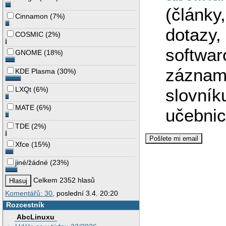
(články
Cinnamon
(
7%
)
dotazy,
COSMIC
(
2%
)
softwar
GNOME
(
18%
)
záznam
KDE Plasma
(
30%
)
LXQt
(
6%
)
slovník
MATE
(
6%
)
učebnic
TDE
(
2%
)
Xfce
(
15%
)
jiné/žádné
(
23%
)
Celkem 2352 hlasů
Komentářů: 30
, poslední 3.4. 20:20
Rozcestník
AbcLinuxu