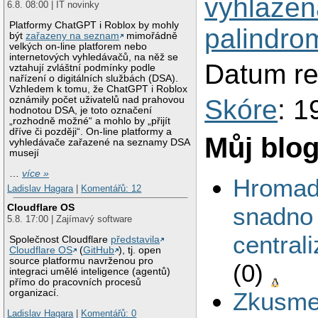
vyhlazen
6.8. 08:00 | IT novinky
Platformy ChatGPT i Roblox by mohly
palindromy
být
zařazeny na seznam
mimořádně
velkých on-line platforem nebo
internetových vyhledávačů, na něž se
Datum re
vztahují zvláštní podmínky podle
nařízení o digitálních službách (DSA).
Vzhledem k tomu, že ChatGPT i Roblox
oznámily počet uživatelů nad prahovou
Skóre
: 1
hodnotou DSA, je toto označení
„rozhodně možné“ a mohlo by „přijít
dříve či později“. On-line platformy a
Můj blo
vyhledávače zařazené na seznamy DSA
musejí
…
více »
Hromad
Ladislav Hagara
|
Komentářů: 12
Cloudflare OS
snadno
5.8. 17:00 | Zajímavý software
central
Společnost Cloudflare
představila
Cloudflare OS
(
GitHub
), tj. open
source platformu navrženou pro
(0)
integraci umělé inteligence (agentů)
přímo do pracovních procesů
organizací.
Zkusme 
Ladislav Hagara
|
Komentářů: 0