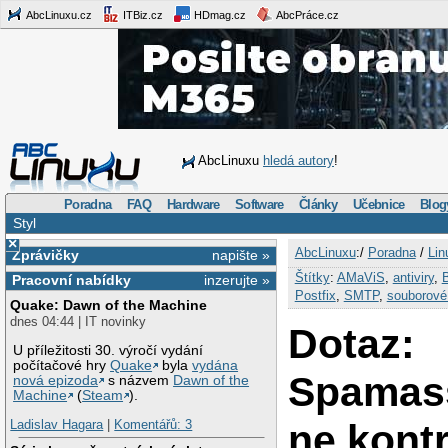
AbcLinuxu.cz
ITBiz.cz
HDmag.cz
AbcPráce.cz
AbcLinuxu
hledá autory
!
Poradna
FAQ
Hardware
Software
Články
Učebnice
Blog
Styl
×
AbcLinuxu
:/
Poradna
/
Lin
Zprávičky
napište »
Štítky
:
AMaViS
,
antiviry
,
Pracovní nabídky
inzerujte »
Postfix
,
SMTP
,
souborové
Quake: Dawn of the Machine
dnes 04:44 | IT novinky
Dotaz:
U příležitosti 30. výročí vydání
počítačové hry
Quake
byla
vydána
Spamass
nová epizoda
s názvem
Dawn of the
Machine
(
Steam
).
ne kontr
Ladislav Hagara
|
Komentářů: 3