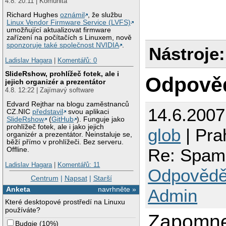
4.8. 20:11 | Komunita
#

#   Set file-locki
# The Cyrus delive
Richard Hughes
oznámil
, že službu
#

#

Linux Vendor Firmware Service (LVFS)
 lock_method flock

old-cyrus unix  - 
umožňující aktualizovat firmware
  flags=R user=cyr
zařízení na počítačích s Linuxem, nově
#   Set the thresh
# Cyrus 2.1.5 (Amo
sponzoruje také společnost NVIDIA
.
#

Nástroje:
# Also specify in 
 required_score 4.0
cyrus     unix  - 
Ladislav Hagara
|
Komentářů: 0
  user=cyrus argv=
#   Use Bayesian c
SlideRshow, prohlížeč fotek, ale i
uucp      unix  - 
Odpově
#

jejich organizér a prezentátor
  flags=Fqhu user=
 use_bayes 1

4.8. 12:22 | Zajímavý software
ifmail    unix  - 
  flags=F user=ftn
#   Bayesian class
Edvard Rejthar na blogu zaměstnanců
bsmtp     unix  - 
#

14.6.200
CZ.NIC
představil
svou aplikaci
  flags=Fq. user=b
SlideRshow
(
GitHub
). Funguje jako
scalemail-backend 
prohlížeč fotek, ale i jako jejich
   flags=R user=sc
glob
| Pra
organizér a prezentátor. Neinstaluje se,
běží přímo v prohlížeči. Bez serveru.
scache    unix  - 
Re: Spama
Offline.
discard   unix  - 
tlsmgr    unix  - 
Ladislav Hagara
|
Komentářů: 11
Odpovědě
amavis unix - - - 
Centrum
|
Napsat
|
Starší
        -o smtp_da
        -o smtp_se
Anketa
navrhněte »
Admin
Které desktopové prostředí na Linuxu
127.0.0.1:10025 in
používáte?
        -o content
Zapomnel 
        -o local_r
Budgie
(
10%
)