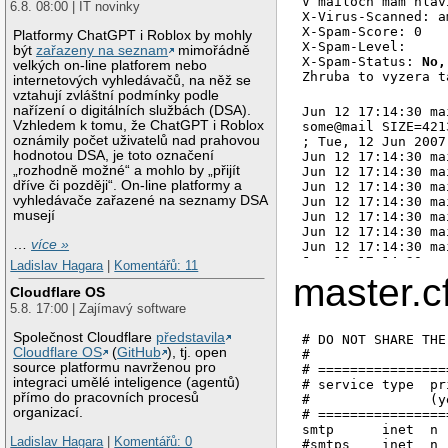
V mailoch mam hlavi
6.8. 08:00 | IT novinky
X-Virus-Scanned: a
X-Spam-Score: 0

Platformy ChatGPT i Roblox by mohly
X-Spam-Level: 

být
zařazeny na seznam
mimořádně
X-Spam-Status: 
No,
velkých on-line platforem nebo
internetových vyhledávačů, na něž se
vztahují zvláštní podmínky podle
nařízení o digitálních službách (DSA).
Jun 12 17:14:30 ma
Vzhledem k tomu, že ChatGPT i Roblox
some@mail SIZE=421
oznámily počet uživatelů nad prahovou
; Tue, 12 Jun 2007
hodnotou DSA, je toto označení
Jun 12 17:14:30 ma
„rozhodně možné“ a mohlo by „přijít
Jun 12 17:14:30 ma
dříve či později“. On-line platformy a
Jun 12 17:14:30 ma
vyhledávače zařazené na seznamy DSA
Jun 12 17:14:30 ma
musejí
Jun 12 17:14:30 ma
Jun 12 17:14:30 ma
…
více »
Jun 12 17:14:30 ma
Jun 12 17:14:30 ma
Ladislav Hagara
|
Komentářů: 11
ts\n

master.cf
Cloudflare OS
Jun 12 17:14:30 ma
Jun 12 17:14:30 ma
5.8. 17:00 | Zajímavý software
 UNIX socket /var/
Jun 12 17:14:31 ma
Společnost Cloudflare
představila
# DO NOT SHARE THE
Jun 12 17:14:31 ma
Cloudflare OS
(
GitHub
), tj. open
#

Jun 12 17:14:31 ma
source platformu navrženou pro
# ================
Jun 12 17:14:31 ma
integraci umělé inteligence (agentů)
# service type  pr
Jun 12 17:14:31 ma
přímo do pracovních procesů
#               (y
Jun 12 17:14:31 ma
organizací.
# ================
Jun 12 17:14:31 ma
smtp      inet  n 
Ladislav Hagara
|
Komentářů: 0
127.0.0.1]:10025):
#smtps    inet  n 