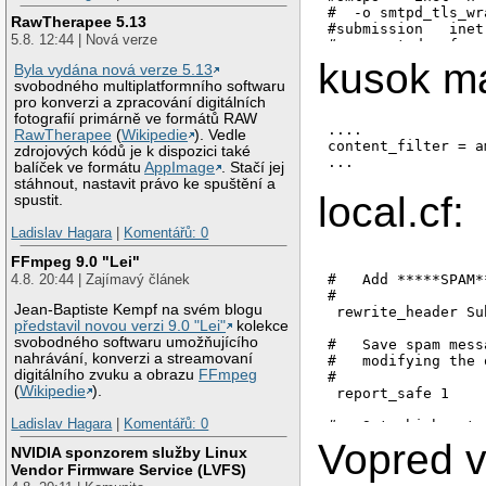
Jun 12 17:14:31 ma
#  -o smtpd_tls_wr
RawTherapee 5.13
sage-ID: <20070612
#submission   inet
5.8. 12:44 | Nová verze
Jun 12 17:14:31 ma
#  -o smtpd_enforc
1%)1, SMTP DATA: 7
#628      inet  n 
kusok ma
Byla vydána nová verze 5.13
 9 (2%)27, spam-wb
pickup    fifo  n 
svobodného multiplatformního softwaru
destiny: 1 (0%)65,
cleanup   unix  n 
pro konverzi a zpracování digitálních
1 (0%)73, fwd-data
qmgr      fifo  n 
fotografií primárně ve formátů RAW
 rundown: 0 (0%)100
#qmgr     fifo  n 
....

RawTherapee
(
Wikipedie
). Vedle
Jun 12 17:14:31 ma
#tlsmgr   fifo  - 
content_filter = a
zdrojových kódů je k dispozici také
rewrite   unix  - 
...
balíček ve formátu
AppImage
. Stačí jej
bounce    unix  - 
stáhnout, nastavit právo ke spuštění a
defer     unix  - 
local.cf:
spustit.
trace     unix  - 
verify    unix  - 
Ladislav Hagara
|
Komentářů: 0
flush     unix  n 
proxymap  unix  - 
FFmpeg 9.0 "Lei"
smtp      unix  - 
#   Add *****SPAM*
4.8. 20:44 | Zajímavý článek
bigandslow unix - 
#

        -o smtp_co
Jean-Baptiste Kempf na svém blogu
 rewrite_header Su
relay     unix  - 
představil novou verzi 9.0 "Lei"
kolekce
#       -o smtp_he
svobodného softwaru umožňujícího
#   Save spam mess
showq     unix  n 
nahrávání, konverzi a streamovaní
#   modifying the 
error     unix  - 
digitálního zvuku a obrazu
FFmpeg
#

local     unix  - 
(
Wikipedie
).
 report_safe 1

virtual   unix  - 
lmtp      unix  - 
Ladislav Hagara
|
Komentářů: 0
#   Set which netw
anvil     unix  - 
#   server (i.e. n
Vopred 
NVIDIA sponzorem služby Linux
#

maildrop  unix  - 
Vendor Firmware Service (LVFS)
# trusted_networks
  flags=DRhu user=