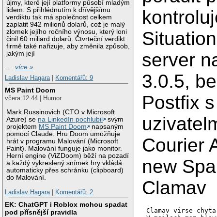
újmy, které její platformy působí mladým
lidem. S přihlédnutím k dřívějšímu
kontroluj
verdiktu tak má společnost celkem
zaplatit 942 milionů dolarů, což je malý
zlomek jejího ročního výnosu, který loni
Situatio
činil 60 miliard dolarů. Čtvrteční verdikt
firmě také nařizuje, aby změnila způsob,
server n
jakým její
…
více »
3.0.5, be
Ladislav Hagara
|
Komentářů: 9
MS Paint Doom
Postfix s
včera 12:44 | Humor
Mark Russinovich (CTO v Microsoft
uzivatel
Azure) se
na LinkedIn pochlubil
svým
projektem
MS Paint Doom
napsaným
pomocí Claude. Hru Doom umožňuje
Courier 
hrát v programu Malování (Microsoft
Paint). Malování funguje jako monitor.
Herní engine (ViZDoom) běží na pozadí
new Spa
a každý vykreslený snímek hry vkládá
automaticky přes schránku (clipboard)
do Malování.
Clamav
Ladislav Hagara
|
Komentářů: 2
EK: ChatGPT i Roblox mohou spadat
Clamav virse chyta
pod přísnější pravidla