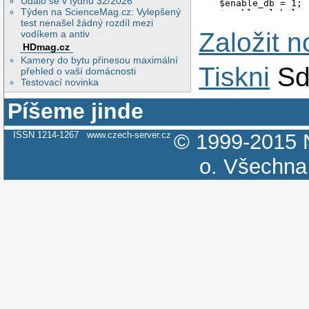
Událo se v týdnu 32/2026
Týden na ScienceMag.cz: Vylepšený
test nenašel žádný rozdíl mezi
Založit 
vodíkem a antiv
HDmag.cz
Kamery do bytu přinesou maximální
Tiskni
Sd
přehled o vaší domácnosti
Testovací novinka
Píšeme jinde
ISSN 1214-1267
www.czech-server.cz
© 1999-2015
o.
Všechna 