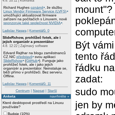
4.8. 20:11 | Komunita
mount"? 
Richard Hughes
oznámil
, že službu
Linux Vendor Firmware Service (LVFS)
umožňující aktualizovat firmware
poklepán
zařízení na počítačích s Linuxem, nově
sponzoruje také společnost NVIDIA
.
computer
Ladislav Hagara
|
Komentářů: 0
SlideRshow, prohlížeč fotek, ale i
jejich organizér a prezentátor
Být vámi
4.8. 12:22 | Zajímavý software
tento řá
Edvard Rejthar na blogu zaměstnanců
CZ.NIC
představil
svou aplikaci
SlideRshow
(
GitHub
). Funguje jako
řádku na
prohlížeč fotek, ale i jako jejich
organizér a prezentátor. Neinstaluje se,
běží přímo v prohlížeči. Bez serveru.
zadat:
Offline.
Ladislav Hagara
|
Komentářů: 11
sudo mou
Centrum
|
Napsat
|
Starší
Anketa
navrhněte »
jen by mě
Které desktopové prostředí na Linuxu
používáte?
Budgie
(
10%
)