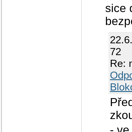
sice 
bezp
22.6
72
Re: 
Odp
Blok
Před
zkou
- ve