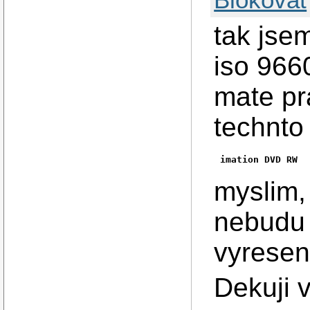
tak jse
iso 9660
mate pr
technto
imation DVD RW
myslim,
nebudu 
vyresen
Dekuji 