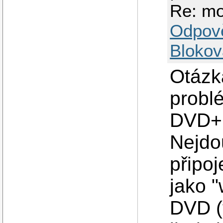
Re: mo
Odpov
Blokov
Otázk
probl
DVD+R
Nejdo
připoj
jako "
DVD (