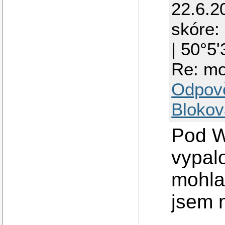
22.6.2
skóre: 
| 50°5
Re: mo
Odpov
Blokov
Pod W
vypalo
mohla
jsem m
...