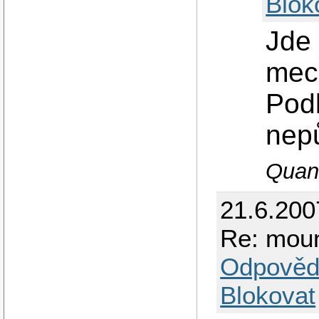
Blok
Jde 
mech
Podl
nepů
Quand
21.6.200
Re: moun
Odpověd
Blokovat