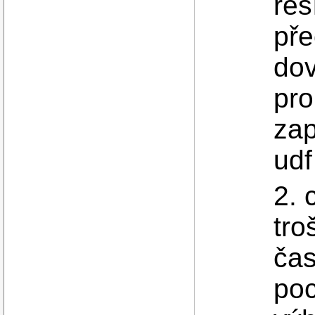
řeš
pře
dov
pro
zap
udf
2. 
tro
čas
poc