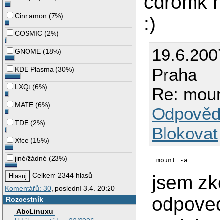
cdromk 
Cinnamon
(
7%
)
:)
COSMIC
(
2%
)
19.6.200
GNOME
(
18%
)
Praha
KDE Plasma
(
30%
)
LXQt
(
6%
)
Re: moun
MATE
(
6%
)
Odpověd
TDE
(
2%
)
Blokovat
Xfce
(
15%
)
jiné/žádné
(
23%
)
mount -a
Celkem 2344 hlasů
jsem zk
Komentářů: 30
, poslední 3.4. 20:20
odpoved,
Rozcestník
AbcLinuxu