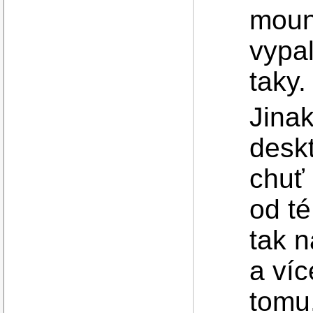
mount
vypal
taky.
Jinak
deskt
chuť
od té
tak n
a ví
tomu