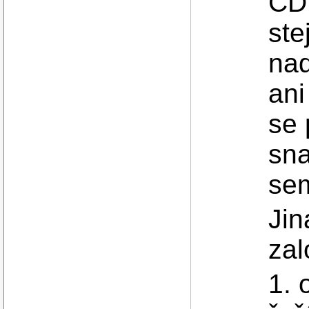
CDR
ste
nad
ani
se
sna
sem
Jin
zal
1. 