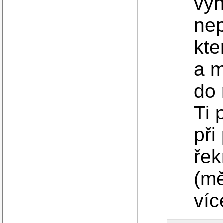
výh
nep
kte
a m
do 
Ti 
při
ře
(mě
ví