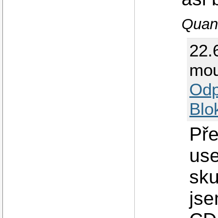
Quand
22.
mou
Odp
Blo
Pře
use
sku
jse