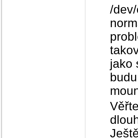
/dev/
normá
probl
tako
jako 
budu
moun
Věřte
dlouh
Ještě