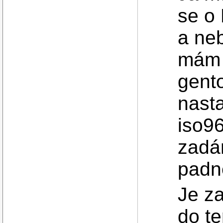
se o
a neb
mám 
gent
nasta
iso9
zadá
padn
Je z
do te