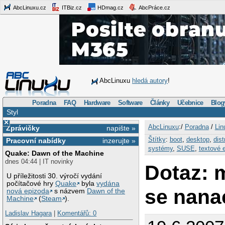
AbcLinuxu.cz
ITBiz.cz
HDmag.cz
AbcPráce.cz
AbcLinuxu
hledá autory
!
Poradna
FAQ
Hardware
Software
Články
Učebnice
Blog
Styl
×
AbcLinuxu
:/
Poradna
/
Lin
Zprávičky
napište »
Štítky
:
boot
,
desktop
,
dist
Pracovní nabídky
inzerujte »
systémy
,
SUSE
,
textové e
Quake: Dawn of the Machine
dnes 04:44 | IT novinky
Dotaz: 
U příležitosti 30. výročí vydání
počítačové hry
Quake
byla
vydána
se nana
nová epizoda
s názvem
Dawn of the
Machine
(
Steam
).
Ladislav Hagara
|
Komentářů: 0