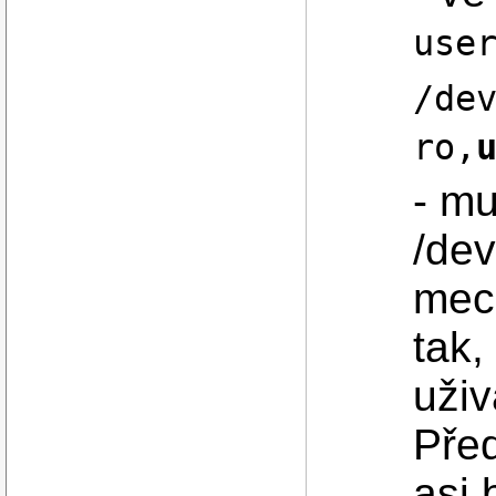
use
/de
ro,
- mu
/dev
mec
tak,
uživ
Pře
asi