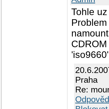
Tohle uz
Problem s
namountu
CDROM m
'iso9660
20.6.200
Praha
Re: moun
Odpověd
Blokovat