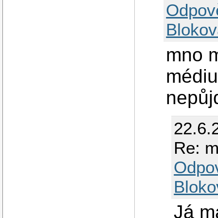
Odpov
Blokov
mno m
médium
nepůjd
22.6.
Re: m
Odpo
Bloko
Já m