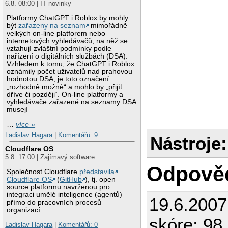
6.8. 08:00 | IT novinky
Platformy ChatGPT i Roblox by mohly
být
zařazeny na seznam
mimořádně
velkých on-line platforem nebo
internetových vyhledávačů, na něž se
vztahují zvláštní podmínky podle
nařízení o digitálních službách (DSA).
Vzhledem k tomu, že ChatGPT i Roblox
oznámily počet uživatelů nad prahovou
hodnotou DSA, je toto označení
„rozhodně možné“ a mohlo by „přijít
dříve či později“. On-line platformy a
vyhledávače zařazené na seznamy DSA
musejí
…
více »
Ladislav Hagara
|
Komentářů: 9
Nástroje:
Cloudflare OS
5.8. 17:00 | Zajímavý software
Odpově
Společnost Cloudflare
představila
Cloudflare OS
(
GitHub
), tj. open
source platformu navrženou pro
integraci umělé inteligence (agentů)
19.6.200
přímo do pracovních procesů
organizací.
skóre: 98 
Ladislav Hagara
|
Komentářů: 0