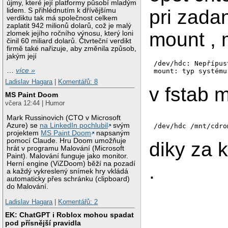
újmy, které její platformy působí mladým
pri zada
lidem. S přihlédnutím k dřívějšímu
verdiktu tak má společnost celkem
zaplatit 942 milionů dolarů, což je malý
mount , 
zlomek jejího ročního výnosu, který loni
činil 60 miliard dolarů. Čtvrteční verdikt
firmě také nařizuje, aby změnila způsob,
jakým její
/dev/hdc: Nepřípus
…
více »
Ladislav Hagara
|
Komentářů: 8
v fstab
MS Paint Doom
včera 12:44 | Humor
Mark Russinovich (CTO v Microsoft
Azure) se
na LinkedIn pochlubil
svým
projektem
MS Paint Doom
napsaným
pomocí Claude. Hru Doom umožňuje
diky za 
hrát v programu Malování (Microsoft
Paint). Malování funguje jako monitor.
Herní engine (ViZDoom) běží na pozadí
.
a každý vykreslený snímek hry vkládá
automaticky přes schránku (clipboard)
do Malování.
Ladislav Hagara
|
Komentářů: 2
EK: ChatGPT i Roblox mohou spadat
pod přísnější pravidla