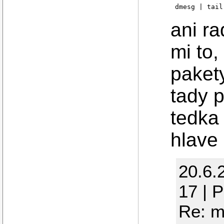
ani ra
mi to,
paket
tady 
tedka
hlave
20.6.
17 | 
Re: m