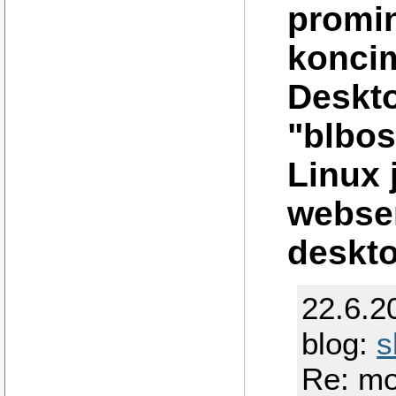
promin
koncim
Deskto
"blbos
Linux 
webser
deskto
22.6.2
blog:
s
Re: mo