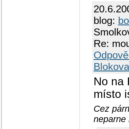
20.6.20
blog:
bo
Smolko
Re: mou
Odpově
Blokova
No na 
místo 
Cez párn
neparne 