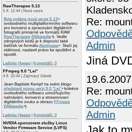
RawTherapee 5.13
Kladensk
5.8. 12:44 | Nová verze
Re: mount
Byla vydána nová verze 5.13
svobodného multiplatformního softwaru
pro konverzi a zpracování digitálních
Odpovědě
fotografií primárně ve formátů RAW
RawTherapee
(
Wikipedie
). Vedle
zdrojových kódů je k dispozici také
Admin
balíček ve formátu
AppImage
. Stačí jej
stáhnout, nastavit právo ke spuštění a
spustit.
Jiná DV
Ladislav Hagara
|
Komentářů: 0
FFmpeg 9.0 "Lei"
19.6.2007
4.8. 20:44 | Zajímavý článek
Jean-Baptiste Kempf na svém blogu
Re: mount
představil novou verzi 9.0 "Lei"
kolekce
svobodného softwaru umožňujícího
nahrávání, konverzi a streamovaní
Odpovědě
digitálního zvuku a obrazu
FFmpeg
(
Wikipedie
).
Admin
Ladislav Hagara
|
Komentářů: 0
NVIDIA sponzorem služby Linux
Jak to my
Vendor Firmware Service (LVFS)