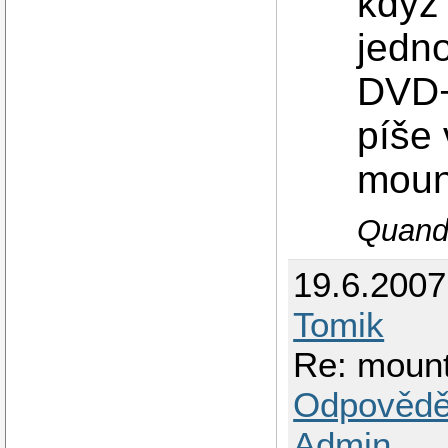
když 
jedn
DVD+
píše 
moun
Quando
19.6.2007
Tomik
Re: mount
Odpovědě
Admin