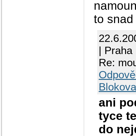
namount
to snad
22.6.20
| Praha
Re: mou
Odpově
Blokova
ani po
tyce t
do nej