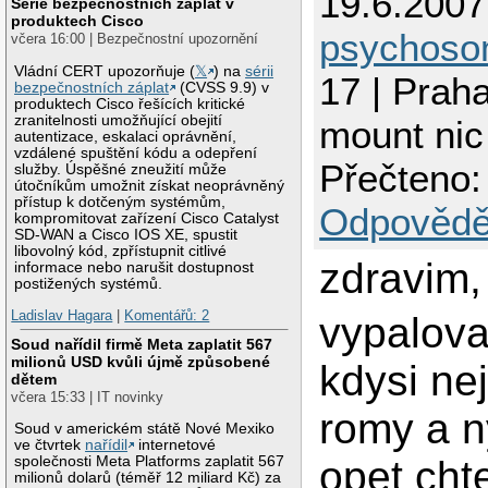
19.6.2007
Série bezpečnostních záplat v
produktech Cisco
psychos
včera 16:00 | Bezpečnostní upozornění
Vládní CERT upozorňuje (
𝕏
) na
sérii
17 | Prah
bezpečnostních záplat
(CVSS 9.9) v
produktech Cisco řešících kritické
zranitelnosti umožňující obejití
mount nic
autentizace, eskalaci oprávnění,
vzdálené spuštění kódu a odepření
Přečteno:
služby. Úspěšné zneužití může
útočníkům umožnit získat neoprávněný
přístup k dotčeným systémům,
Odpovědě
kompromitovat zařízení Cisco Catalyst
SD-WAN a Cisco IOS XE, spustit
libovolný kód, zpřístupnit citlivé
zdravim,
informace nebo narušit dostupnost
postižených systémů.
Ladislav Hagara
|
Komentářů: 2
vypalova
Soud nařídil firmě Meta zaplatit 567
milionů USD kvůli újmě způsobené
kdysi n
dětem
včera 15:33 | IT novinky
romy a n
Soud v americkém státě Nové Mexiko
ve čtvrtek
nařídil
internetové
společnosti Meta Platforms zaplatit 567
opet chte
milionů dolarů (téměř 12 miliard Kč) za