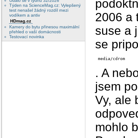
podoktn
Událo se v týdnu 32/2026
Týden na ScienceMag.cz: Vylepšený
test nenašel žádný rozdíl mezi
2006 a 
vodíkem a antiv
HDmag.cz
suse a 
Kamery do bytu přinesou maximální
přehled o vaší domácnosti
Testovací novinka
se pripo
media/cdrom
. A neb
jsem po
Vy, ale
odpov
mohlo b