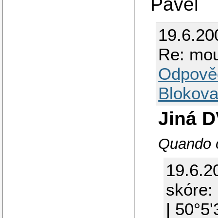
Pavel
19.6.20
Re: mou
Odpově
Blokova
Jiná D
Quando o
19.6.2
skóre: 
| 50°5