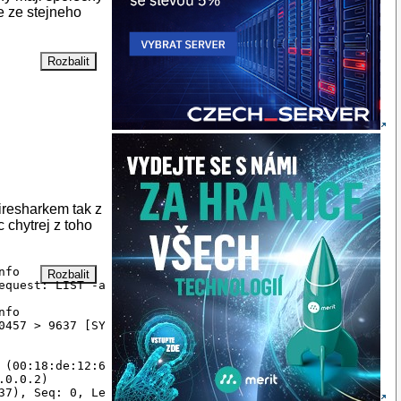
e ze stejneho
iresharkem tak z
 chytrej z toho
fo

quest: LIST -a

fo

0457 > 9637 [SYN] Seq=0 Len=0 MSS=1360

(00:18:de:12:64:a1)

0.0.2)

7), Seq: 0, Len: 0
