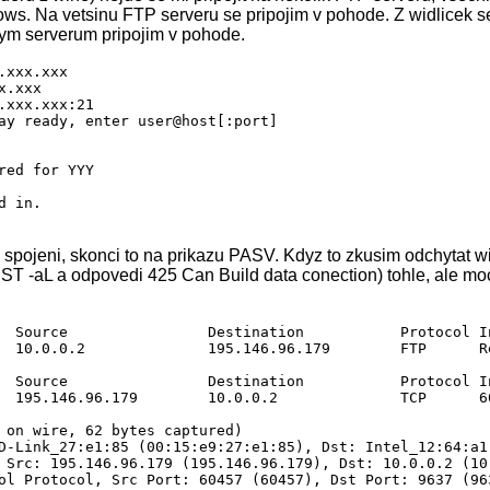
ws. Na vetsinu FTP serveru se pripojim v pohode. Z widlicek s
vym serverum pripojim v pohode.
.xxx.xxx

.xxx

.xxx.xxx:21

ay ready, enter user@host[:port]

red for YYY

 in.

spojeni, skonci to na prikazu PASV. Kdyz to zkusim odchytat w
ST -aL a odpovedi 425 Can Build data conection) tohle, ale moc
  Source                Destination           Protocol In
  10.0.0.2              195.146.96.179        FTP      Re
ccessful.

sáře / od serveru (LC_TIME=cs_CZ.UTF-8)

  Source                Destination           Protocol In


  195.146.96.179        10.0.0.2              TCP      6
uccessful.

 on wire, 62 bytes captured)

D-Link_27:e1:85 (00:15:e9:27:e1:85), Dst: Intel_12:64:a1 
 Src: 195.146.96.179 (195.146.96.179), Dst: 10.0.0.2 (10.
ta connection: Connection refused.

ol Protocol, Src Port: 60457 (60457), Dst Port: 9637 (963
.xxx.xxx.xxx
