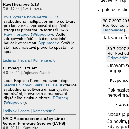
RawTherapee 5.13
5.8. 12:44 | Nová verze
a pak uz je klie
Byla vydána nová verze 5.13
30.7.2007 20
svobodného multiplatformního softwaru
Re: Nechodi p
pro konverzi a zpracování digitálních
Odpovědět
| |
fotografií primárně ve formátů RAW
RawTherapee
(
Wikipedie
). Vedle
Tak vám něco
zdrojových kódů je k dispozici také
balíček ve formátu
AppImage
. Stačí jej
stáhnout, nastavit právo ke spuštění a
30.7.2007 
spustit.
Re: Nechod
Odpovědět
Ladislav Hagara
|
Komentářů: 0
Obavam se 
FFmpeg 9.0 "Lei"
funguje...
4.8. 20:44 | Zajímavý článek
Jean-Baptiste Kempf na svém blogu
představil novou verzi 9.0 "Lei"
kolekce
svobodného softwaru umožňujícího
Pak nasled
nahrávání, konverzi a streamovaní
nehovim a
digitálního zvuku a obrazu
FFmpeg
(
Wikipedie
).
Ladislav Hagara
|
Komentářů: 0
Nacez ja p
NVIDIA sponzorem služby Linux
Ja nevim, 
Vendor Firmware Service (LVFS)
kdyby pack
4.8. 20:11 | Komunita