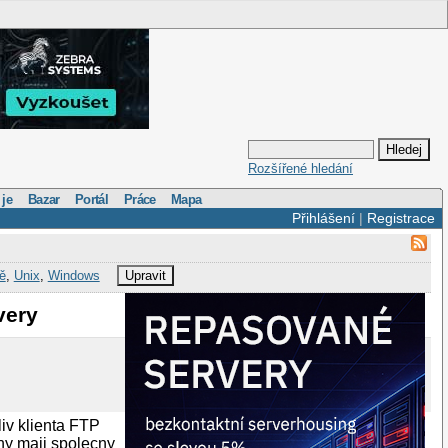
Rozšířené hledání
 je
Bazar
Portál
Práce
Mapa
Přihlášení
|
Registrace
tě
,
Unix
,
Windows
Upravit
very
iv klienta FTP
ny maji spolecny