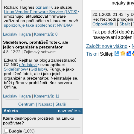
nejaky ji
Richard Hughes
oznámil
, že službu
Linux Vendor Firmware Service (LVFS)
20.1.2008 21:43 Ty-D
umožňující aktualizovat firmware
Re: Nechodi pripojen
zařízení na počítačích s Linuxem, nově
Odpovědět
| |
Sbalit
|
sponzoruje také společnost NVIDIA
.
Tak po delší době js
Ladislav Hagara
|
Komentářů: 0
navayovani spojeni,
SlideRshow, prohlížeč fotek, ale i
Založit nové vlákno
•
jejich organizér a prezentátor
4.8. 12:22 | Zajímavý software
Tiskni
Sdílej:
Edvard Rejthar na blogu zaměstnanců
CZ.NIC
představil
svou aplikaci
SlideRshow
(
GitHub
). Funguje jako
prohlížeč fotek, ale i jako jejich
organizér a prezentátor. Neinstaluje se,
běží přímo v prohlížeči. Bez serveru.
Offline.
Ladislav Hagara
|
Komentářů: 11
Centrum
|
Napsat
|
Starší
Anketa
navrhněte »
Které desktopové prostředí na Linuxu
používáte?
Budgie
(
10%
)