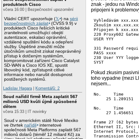
znak - jedou na Windo
produktech Cisco
včera 16:00 | Bezpečnostní upozornění
pripojeni k problemo
Vládní CERT upozorňuje (
𝕏
) na
sérii
Vyhledávám xxx.xxx
bezpečnostních záplat
(CVSS 9.9) v
Zkouším xxx.xxx.xxx
produktech Cisco řešících kritické
Připojen k xxx.xxx
zranitelnosti umožňující obejití
220 Proxy602 Gatew
autentizace, eskalaci oprávnění,
USER YYY

vzdálené spuštění kódu a odepření
služby. Úspěšné zneužití může
331 Password requi
útočníkům umožnit získat neoprávněný
PASS xxxx

přístup k dotčeným systémům,
230 User YYY logged
kompromitovat zařízení Cisco Catalyst
SYST

SD-WAN a Cisco IOS XE, spustit
libovolný kód, zpřístupnit citlivé
215 UNIX Type: L8

Pokud zkusim pasivni 
informace nebo narušit dostupnost
TYPE I

toho vypadne (mezi LI
postižených systémů.
nejsem...
200 Type set to I.

Ladislav Hagara
|
Komentářů: 2
CWD /

No.     Time      
Soud nařídil firmě Meta zaplatit 567
     25 1.289151  
250 CWD command su
milionů USD kvůli újmě způsobené
Načítám výpis adre
dětem
No.     Time      
PORT 10,0,0,2,16,51
včera 15:33 | IT novinky
     27 1.456651  
200 PORT command s
Soud v americkém státě Nové Mexiko
Frame 27 (62 bytes
LIST -a

ve čtvrtek
nařídil
internetové
Ethernet II, Src: 
společnosti Meta Platforms zaplatit 567
Internet Protocol,
425 Can't build da
milionů dolarů (téměř 12 miliard Kč) za
Transmission Contr
Odpojuji se od xxx