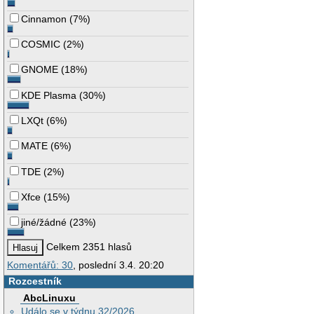
Cinnamon
(
7%
)
COSMIC
(
2%
)
GNOME
(
18%
)
KDE Plasma
(
30%
)
LXQt
(
6%
)
MATE
(
6%
)
TDE
(
2%
)
Xfce
(
15%
)
jiné/žádné
(
23%
)
Celkem 2351 hlasů
Komentářů: 30
, poslední 3.4. 20:20
Rozcestník
AbcLinuxu
Událo se v týdnu 32/2026