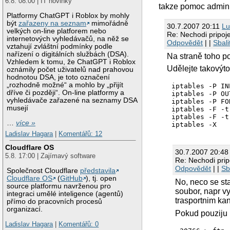
6.8. 08:00 | IT novinky
takze pomoc admini
Platformy ChatGPT i Roblox by mohly
být
zařazeny na seznam
mimořádně
30.7.2007 20:11
Lu
velkých on-line platforem nebo
Re: Nechodi pripoj
internetových vyhledávačů, na něž se
Odpovědět
| |
Sbali
vztahují zvláštní podmínky podle
nařízení o digitálních službách (DSA).
Na straně toho po
Vzhledem k tomu, že ChatGPT i Roblox
Udělejte takovýto 
oznámily počet uživatelů nad prahovou
hodnotou DSA, je toto označení
„rozhodně možné“ a mohlo by „přijít
iptables -P IN
dříve či později“. On-line platformy a
iptables -P OU
vyhledávače zařazené na seznamy DSA
iptables -P FO
musejí
iptables -F -t
iptables -F -t 
…
více »
iptables -X
Ladislav Hagara
|
Komentářů: 12
Cloudflare OS
30.7.2007 20:4
5.8. 17:00 | Zajímavý software
Re: Nechodi pri
Odpovědět
| |
Sb
Společnost Cloudflare
představila
Cloudflare OS
(
GitHub
), tj. open
No, neco se st
source platformu navrženou pro
soubor, napr v
integraci umělé inteligence (agentů)
trasportnim kan
přímo do pracovních procesů
organizací.
Pokud pouziju
Ladislav Hagara
|
Komentářů: 0