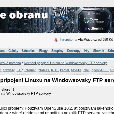
Inzerujte
na AbcPráce.cz od 950 Kč
are
Články
Učebnice
Blogy
Skupiny
Desktopy
Hry
Slovník
Kdo
uxová poradna
/
Nechodi pripojeni Linuxu na Windowsovsky FTP servery
t
,
firewally
,
FTP
,
Internet
,
iptables
,
KDE
,
kernel
,
Mozilla
,
NAT
,
openSUSE
,
sí
 pripojeni Linuxu na Windowsovsky FTP ser
| skóre: 1
xu na Windowsovsky FTP servery
jici problem: Pouzivam OpenSuse 10.2, at pouzivam jakehokol
ru z wine) nejde se mi pripojit na nekolik FTP serveru, vsech