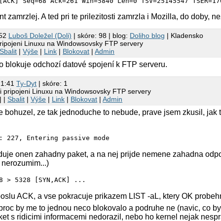
nt zamrzlej. A ted pri te prilezitosti zamrzla i Mozilla, do doby, 
:52
Luboš Doležel (Doli)
| skóre: 98 | blog:
Doliho blog
| Kladensko
ripojeni Linuxu na Windowsovsky FTP servery
Sbalit
|
Výše
|
Link
|
Blokovat
|
Admin
 blokuje odchozí datové spojení k FTP serveru.
21:41
Ty-Dyt
| skóre: 1
i pripojeni Linuxu na Windowsovsky FTP servery
| |
Sbalit
|
Výše
|
Link
|
Blokovat
|
Admin
bohuzel, ze tak jednoduche to nebude, prave jsem zkusil, jak t
uje onen zahadny paket, a na nej prijde nemene zahadna odpove
 nerozumim...)
oslu ACK, a vse pokracuje prikazem LIST -aL, ktery OK probehn
proc by me to jednou neco blokovalo a podruhe ne (navic, co by t
et s ridicimi informacemi nedorazil, nebo ho kernel nejak nespr