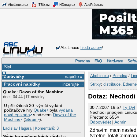
AbcLinuxu.cz
ITBiz.cz
HDmag.cz
AbcPráce.cz
AbcLinuxu
hledá autory
!
Poradna
FAQ
Hardware
Softw
Styl
×
AbcLinuxu
:/
Poradna
/
Lin
Zprávičky
napište »
Pracovní nabídky
inzerujte »
Štítky
:
distribuce
,
Etherne
Quake: Dawn of the Machine
Dotaz: Nechodi
dnes 04:44 | IT novinky
U příležitosti 30. výročí vydání
30.7.2007 16:57
Ty-Dyt
počítačové hry
Quake
byla
vydána
Nechodi pripojeni Linu
nová epizoda
s názvem
Dawn of the
Přečteno: 655×
Machine
(
Steam
).
Odpovědět
|
Admin
Ladislav Hagara
|
Komentářů: 3
Zdravim, mam nasledu
(vcetne TotalCommande
Série bezpečnostních záplat v