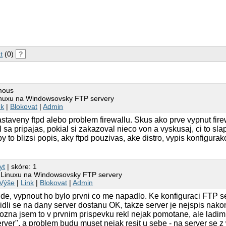
  Source                Destination           Protocol In
  195.146.96.179        10.0.0.2              TCP      f
  Source                Destination           Protocol In
  195.146.96.179        10.0.0.2              TCP      6
t
(0)
?
 on wire, 62 bytes captured)

D-Link_27:e1:85 (00:15:e9:27:e1:85), Dst: Intel_12:64:a1 
 Src: 195.146.96.179 (195.146.96.179), Dst: 10.0.0.2 (10.
mous
Linuxu na Windowsovsky FTP servery
nk
|
Blokovat
|
Admin
staveny ftpd alebo problem firewallu. Skus ako prve vypnut firew
 sa pripajas, pokial si zakazoval nieco von a vyskusaj, ci to slap
y to blizsi popis, aky ftpd pouzivas, ake distro, vypis konfigurak
yt
| skóre: 1
i Linuxu na Windowsovsky FTP servery
Výše
|
Link
|
Blokovat
|
Admin
bude, vypnout ho bylo prvni co me napadlo. Ke konfiguraci FTP
 widli se na dany server dostanu OK, takze server je nejspis nak
ozna jsem to v prvnim prispevku rekl nejak pomotane, ale ladi
erver", a problem budu muset nejak resit u sebe - na server se z wi