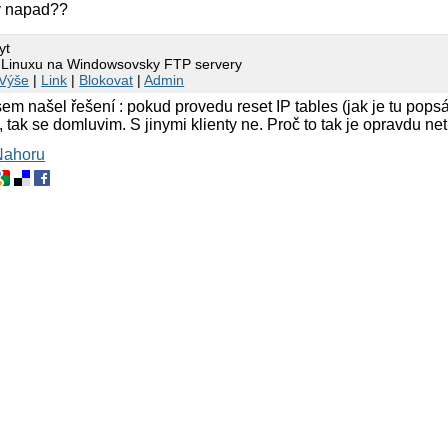
ny napad??
yt
i Linuxu na Windowsovsky FTP servery
Výše
|
Link
|
Blokovat
|
Admin
em našel řešení : pokud provedu reset IP tables (jak je tu popsán
 tak se domluvim. S jinymi klienty ne. Proč to tak je opravdu net
Nahoru