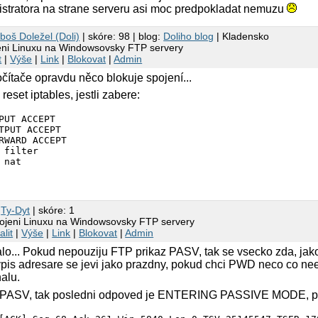
stratora na strane serveru asi moc predpokladat nemuzu
boš Doležel (Doli)
| skóre: 98 | blog:
Doliho blog
| Kladensko
eni Linuxu na Windowsovsky FTP servery
t
|
Výše
|
Link
|
Blokovat
|
Admin
čítače opravdu něco blokuje spojení...
reset iptables, jestli zabere:
PUT ACCEPT

TPUT ACCEPT

RWARD ACCEPT

 filter

nat

8
Ty-Dyt
| skóre: 1
pojeni Linuxu na Windowsovsky FTP servery
alit
|
Výše
|
Link
|
Blokovat
|
Admin
alo... Pokud nepouziju FTP prikaz PASV, tak se vsecko zda, jako
ypis adresare se jevi jako prazdny, pokud chci PWD neco co neex
alu.
 PASV, tak posledni odpoved je ENTERING PASSIVE MODE, pak 