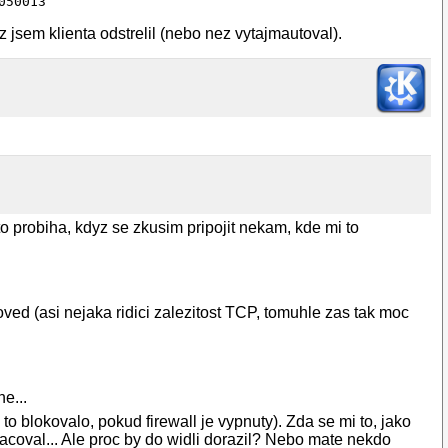
nez jsem klienta odstrelil (nebo nez vytajmautoval).
o probiha, kdyz se zkusim pripojit nekam, kde mi to
d (asi nejaka ridici zalezitost TCP, tomuhle zas tak moc
e...
o blokovalo, pokud firewall je vypnuty). Zda se mi to, jako
acoval... Ale proc by do widli dorazil? Nebo mate nekdo