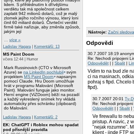
újmy, které její platformy působí mladým
lidem. S přihlédnutím k dřívějšímu
No.     Time      
verdiktu tak má společnost celkem
     28 1.504394  
zaplatit 942 milionů dolarů, což je malý
zlomek jejího ročního výnosu, který loni
No.     Time      
činil 60 miliard dolarů. Čtvrteční verdikt
     31 4.682761  
firmě také nařizuje, aby změnila způsob,
jakým její
Nástroje:
Začni sledova
Frame 31 (62 bytes
Ethernet II, Src: 
…
více »
Internet Protocol,
Odpovědi
Ladislav Hagara
|
Komentářů: 13
30.7.2007 18:19 anony
MS Paint Doom
Re: Nechodi pripojeni 
včera 12:44 | Humor
Odpovědět
| |
Sbalit
|
Li
Mark Russinovich (CTO v Microsoft
Vidim to na bud zle na
Azure) se
na LinkedIn pochlubil
svým
ci na masinach, odkial
projektem
MS Paint Doom
napsaným
pomocí Claude. Hru Doom umožňuje
pohraj s ftpd. Chcelo b
hrát v programu Malování (Microsoft
ftpd).
Paint). Malování funguje jako monitor.
Herní engine (ViZDoom) běží na pozadí
30.7.2007 20:01
Ty-D
a každý vykreslený snímek hry vkládá
Re: Nechodi pripojen
automaticky přes schránku (clipboard)
Odpovědět
| |
Sbalit
|
do Malování.
Ve firewallu to ne
Ladislav Hagara
|
Komentářů: 2
pristup. A navic, z
EK: ChatGPT i Roblox mohou spadat
"nejak rozumne". M
pod přísnější pravidla
klient - jinde FTP s