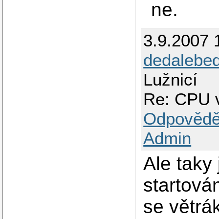
ne.
3.9.2007 
dedalebe
Lužnicí
Re: CPU 
Odpovědě
Admin
Ale taky 
startová
se větrá