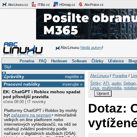
AbcLinuxu.cz
ITBiz.cz
HDmag.cz
AbcPráce.cz
AbcLinuxu
hledá autory
!
Poradna
FAQ
Hardware
Software
Články
Učebnice
Blog
Styl
×
AbcLinuxu
:/
Poradna
/
Lin
Zprávičky
napište »
Štítky
:
ATI
,
audio
,
Debian
Pracovní nabídky
inzerujte »
Linux
,
multimédia
,
notebo
EK: ChatGPT i Roblox mohou spadat
Upravit
pod přísnější pravidla
včera 08:00 | IT novinky
Dotaz: 
Platformy ChatGPT i Roblox by mohly
být
zařazeny na seznam
mimořádně
vytížen
velkých on-line platforem nebo
internetových vyhledávačů, na něž se
vztahují zvláštní podmínky podle
nařízení o digitálních službách (DSA).