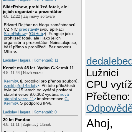
SlideRshow, prohlížeč fotek, ale i
jejich organizér a prezentátor
4.8. 12:22 | Zajímavý software
Edvard Rejthar na blogu zaměstnanců
CZ.NIC
představil
svou aplikaci
SlideRshow
(
GitHub
). Funguje jako
prohlížeč fotek, ale i jako jejich
organizér a prezentátor. Neinstaluje se,
běží přímo v prohlížeči. Bez serveru.
Offline.
dedalebe
Ladislav Hagara
|
Komentářů: 11
Kermit má 45 let. Vydán C-Kermit 11
Lužnicí
4.8. 11:44 | Nová verze
CPU vytí
Kermit
, tj. protokol pro přenos souborů,
vznikl před 45 lety
. Při této příležitosti
byla po 15 letech od vydání poslední
Přečteno:
stabilní verze 9.0.302 vydána
nová
stabilní verze 11
implementace
C-
Kermit
. S podporou IPv6.
Odpovědě
Ladislav Hagara
|
Komentářů: 0
Ahoj,
20 let Pandoc
4.8. 11:11 | Zajímavý článek