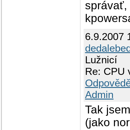
správať, 
kpowersa
6.9.2007 
dedalebe
Lužnicí
Re: CPU 
Odpovědě
Admin
Tak jsem 
(jako no