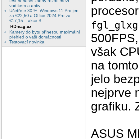
test nenašel žádný rozdíl mezi
vodíkem a antiv
proceso
Ušetřete 30 %: Windows 11 Pro jen
za €22,50 a Office 2024 Pro za
€17,15 – akce B
fgl_glxg
HDmag.cz
Kamery do bytu přinesou maximální
500FPS, 
přehled o vaší domácnosti
Testovací novinka
však CPU
na tomto
jelo bez
nejprve 
grafiku.
ASUS MB