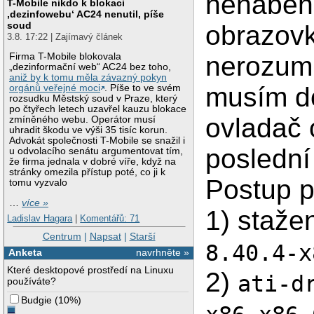
nenaběhn
T-Mobile nikdo k blokaci
‚dezinfowebu‘ AC24 nenutil, píše
soud
obrazovk
3.8. 17:22 | Zajímavý článek
nerozum
Firma T-Mobile blokovala
„dezinformační web“ AC24 bez toho,
aniž by k tomu měla závazný pokyn
musím do
orgánů veřejné moci
. Píše to ve svém
rozsudku Městský soud v Praze, který
po čtyřech letech uzavřel kauzu blokace
ovladač o
zmíněného webu. Operátor musí
uhradit škodu ve výši 35 tisíc korun.
Advokát společnosti T-Mobile se snažil i
poslední
u odvolacího senátu argumentovat tím,
že firma jednala v dobré víře, když na
stránky omezila přístup poté, co ji k
Postup př
tomu vyzvalo
…
více »
1) staže
Ladislav Hagara
|
Komentářů: 71
Centrum
|
Napsat
|
Starší
8.40.4-x
Anketa
navrhněte »
Které desktopové prostředí na Linuxu
2)
ati-d
používáte?
Budgie
(
10%
)