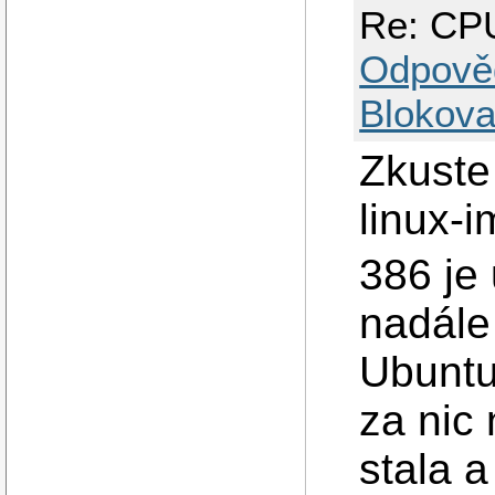
Re: CPU
Odpově
Blokova
Zkuste
linux-
386 je
nadále
Ubuntu
za nic
stala a