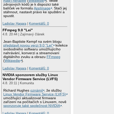
RawTherapee
(
Wikipedie
). Vedle
zdrojových kódů je k dispozici také
balíček ve formátu
AppImage
. Stačí jej
stáhnout, nastavit právo ke spuštění a
spustit.
Ladislav Hagara
|
Komentářů: 0
FFmpeg 9.0 "Lei"
4.8. 20:44 | Zajímavý článek
Jean-Baptiste Kempf na svém blogu
představil novou verzi 9.0 "Lei"
kolekce
svobodného softwaru umožňujícího
nahrávání, konverzi a streamovaní
digitálního zvuku a obrazu
FFmpeg
(
Wikipedie
).
Ladislav Hagara
|
Komentářů: 0
NVIDIA sponzorem služby Linux
Vendor Firmware Service (LVFS)
4.8. 20:11 | Komunita
Richard Hughes
oznámil
, že službu
Linux Vendor Firmware Service (LVFS)
umožňující aktualizovat firmware
zařízení na počítačích s Linuxem, nově
sponzoruje také společnost NVIDIA
.
Ladislav Hagara
|
Komentářů: 0