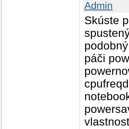
Admin
Skúste p
spustený
podobný 
páči pow
powernow
cpufreqd
notebook
powersav
vlastnos