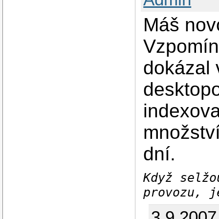
Máš novo
Vzpomín
dokázal 
desktopo
indexova
množství 
dní.
Když selžo
provozu, j
3.9.2007