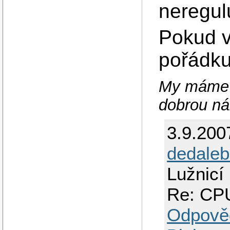
neregul
Pokud v
pořádk
My máme 
dobrou ná
3.9.200
dedaleb
Lužnicí
Re: CPU
Odpově