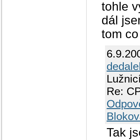
tohle v
dál js
tom co 
6.9.20
dedale
Lužnic
Re: CP
Odpov
Blokov
Tak js