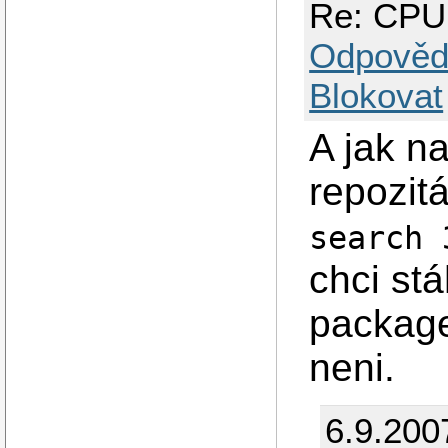
Re: CPU
Odpověd
Blokovat
A jak na
repozit
search
chci st
package
neni.
6.9.200