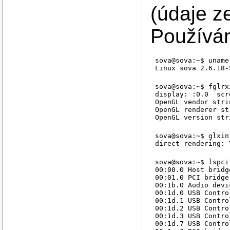
(údaje z
Používám
sova@sova:~$ uname 
sova@sova:~$ fglrxi
display: :0.0  scr
OpenGL vendor stri
OpenGL renderer st
sova@sova:~$ glxin
sova@sova:~$ lspci

00:00.0 Host bridg
00:01.0 PCI bridge
00:1b.0 Audio devi
00:1d.0 USB Contro
00:1d.1 USB Contro
00:1d.2 USB Contro
00:1d.3 USB Contro
00:1d.7 USB Contro