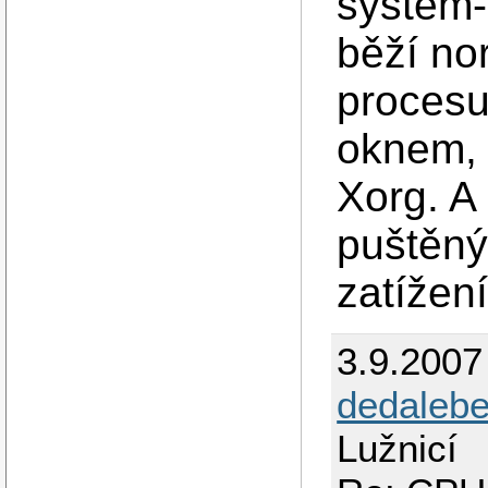
system-
běží no
proces
oknem, 
Xorg. A
puštěn
zatížen
3.9.2007
dedaleb
Lužnicí