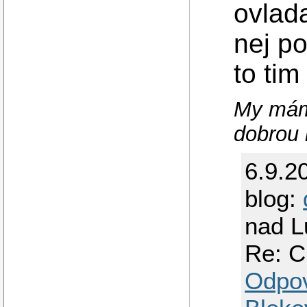
ovlada
nej po
to tim
My mám
dobrou 
6.9.2
blog:
nad L
Re: C
Odpo