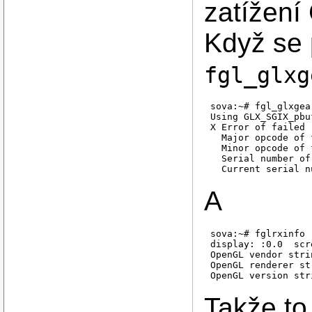
zatížení
Když se p
fgl_glxg
sova:~# fgl_glxgear
Using GLX_SGIX_pbuf
X Error of failed 
  Major opcode of 
  Minor opcode of 
  Serial number of
A
sova:~# fglrxinfo

display: :0.0  scr
OpenGL vendor stri
OpenGL renderer st
Takže to