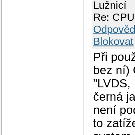
Lužnicí
Re: CPU
Odpověd
Blokovat
Při pou
bez ní)
"LVDS,
černá j
není po
to zatí