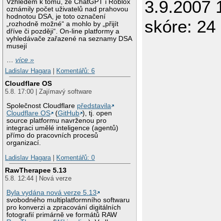
3.9.2007 
Vzhledem k tomu, že ChatGPT i Roblox
oznámily počet uživatelů nad prahovou
hodnotou DSA, je toto označení
skóre: 24 
„rozhodně možné“ a mohlo by „přijít
dříve či později“. On-line platformy a
vyhledávače zařazené na seznamy DSA
musejí
…
více »
Ladislav Hagara
|
Komentářů: 6
Cloudflare OS
5.8. 17:00 | Zajímavý software
Společnost Cloudflare
představila
Cloudflare OS
(
GitHub
), tj. open
source platformu navrženou pro
integraci umělé inteligence (agentů)
přímo do pracovních procesů
organizací.
Ladislav Hagara
|
Komentářů: 0
RawTherapee 5.13
5.8. 12:44 | Nová verze
Byla vydána nová verze 5.13
svobodného multiplatformního softwaru
pro konverzi a zpracování digitálních
fotografií primárně ve formátů RAW