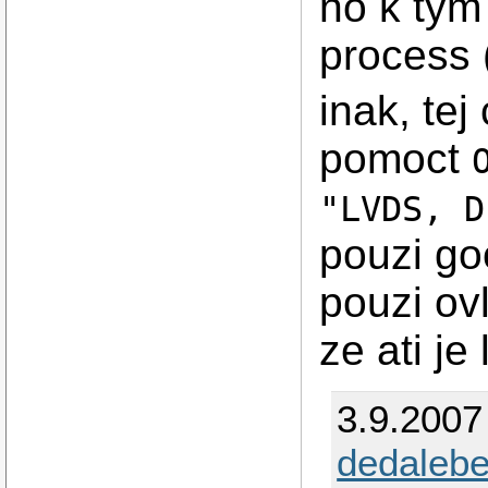
no k ty
process 
inak, te
pomoct
"LVDS, D
pouzi goo
pouzi ov
ze ati je
3.9.2007
dedaleb