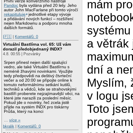
mám pro
První verze konverzního nástroje
Pandoc
byla vydána před 20 lety. Jeho
autor John MacFarlane při tomto výročí
notebook
rekapituluje
jednotlivé etapy vývoje
a přidávání nových funkcí – rozšíření
nejen Markdownu a podporu mnoha
systému
dalších formátů.
|🇵🇸
|
Komentářů: 0
a větrák
Virtuální Bastlírna vol. 65: Už vám
dorazil předobjednaný INDX?
maximum.
4.8. 00:55 | Pozvánky
Srpen přinesl nejen další spalující
dní a ne
vedro, ale také Virtuální Bastlírnu s
neméně žhavými novinkami. Využijte
tedy předpovědi na deštivý čtvrteční
Myslím, ž
večer a od 20:00 se připojte online k
tomuto neformálnímu setkání kutilů,
techniků a vědců, kde se strahovskými
v logu j
bastlíři proberete nejzajímavější věci, na
které jste narazili za poslední měsíc.
Pokud jde o novinky, řeč zcela jistě
Toto jse
přijde na systém INDX pro tiskárny
Průša, který na konci
progra
…
více »
bkralik
|
Komentářů: 0