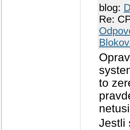
blog:
D
Re: CP
Odpov
Blokov
Oprav
system
to ze
pravd
netus
Jestli