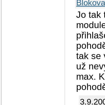
Blokova
Jo tak 
modul
přihlaš
pohodě.
tak se
už nev
max. K
pohodě
3.9.20