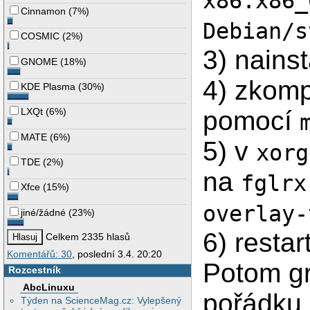
x86.x86_
Cinnamon
(
7%
)
Debian/s
COSMIC
(
2%
)
3) nains
GNOME
(
18%
)
4) zkom
KDE Plasma
(
30%
)
pomocí
LXQt
(
6%
)
MATE
(
6%
)
5) v
xorg
TDE
(
2%
)
na
fglrx
Xfce
(
15%
)
overlay-
jiné/žádné
(
23%
)
6) restar
Celkem 2335 hlasů
Komentářů: 30
, poslední 3.4. 20:20
Potom gr
Rozcestník
AbcLinuxu
pořádku,
Týden na ScienceMag.cz: Vylepšený