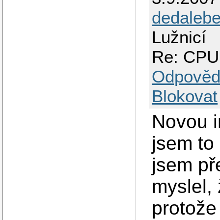
dedaleb
Lužnicí
Re: CPU
Odpověd
Blokovat
Novou i
jsem to
jsem př
myslel, 
protože 