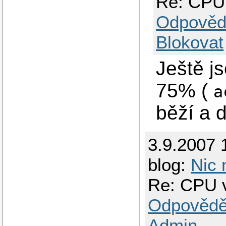
Re: CPU
Odpověd
Blokovat
Ještě js
75% (
a
běží a 
3.9.2007 
blog:
Nic 
Re: CPU 
Odpovědě
Admin