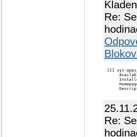
Klade
Re: Se
hodina
Odpov
Blokov
[I] sys-apps
     Availab
     Install
     Homepag
25.11.
Re: Se
hodina