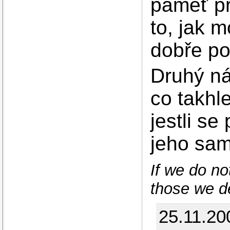
paměť p
to, jak m
dobře p
Druhý ná
co takhl
jestli s
jeho sa
If we do no
those we de
25.11.20