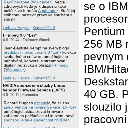
se o IBM
RawTherapee
(
Wikipedie
). Vedle
zdrojových kódů je k dispozici také
balíček ve formátu
AppImage
. Stačí jej
proceso
stáhnout, nastavit právo ke spuštění a
spustit.
Pentium
Ladislav Hagara
|
Komentářů: 0
FFmpeg 9.0 "Lei"
256 MB 
4.8. 20:44 | Zajímavý článek
Jean-Baptiste Kempf na svém blogu
pevnym 
představil novou verzi 9.0 "Lei"
kolekce
svobodného softwaru umožňujícího
nahrávání, konverzi a streamovaní
IBM/Hita
digitálního zvuku a obrazu
FFmpeg
(
Wikipedie
).
Desksta
Ladislav Hagara
|
Komentářů: 0
NVIDIA sponzorem služby Linux
Vendor Firmware Service (LVFS)
40 GB. P
4.8. 20:11 | Komunita
slouzilo 
Richard Hughes
oznámil
, že službu
Linux Vendor Firmware Service (LVFS)
umožňující aktualizovat firmware
pracovni
zařízení na počítačích s Linuxem, nově
sponzoruje také společnost NVIDIA
.