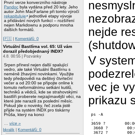
nesmysln
První verze konverzního nástroje
Pandoc
byla vydána před 20 lety. Jeho
autor John MacFarlane při tomto výročí
nezobraz
rekapituluje
jednotlivé etapy vývoje
a přidávání nových funkcí – rozšíření
nejen Markdownu a podporu mnoha
nejde re
dalších formátů.
|🇵🇸
|
Komentářů: 0
(shutdown
Virtuální Bastlírna vol. 65: Už vám
dorazil předobjednaný INDX?
V system
4.8. 00:55 | Pozvánky
Srpen přinesl nejen další spalující
podezrel
vedro, ale také Virtuální Bastlírnu s
neméně žhavými novinkami. Využijte
tedy předpovědi na deštivý čtvrteční
vec je v
večer a od 20:00 se připojte online k
tomuto neformálnímu setkání kutilů,
techniků a vědců, kde se strahovskými
prikazu 
bastlíři proberete nejzajímavější věci, na
které jste narazili za poslední měsíc.
Pokud jde o novinky, řeč zcela jistě
přijde na systém INDX pro tiskárny
ps -A

Průša, který na konci
.

…
více »
3659 ?        00:0
 3660 ?        00:
bkralik
|
Komentářů: 0
 3672 ?        00: