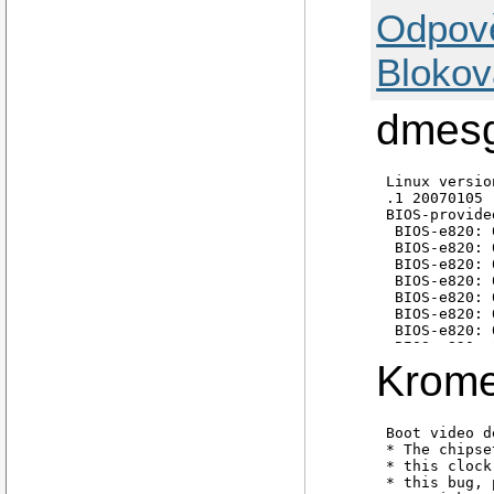
Odpov
Blokov
dmes
Linux version 2.6.18-8.1.15.el5 (mockbuild@builder6.centos.org) (gcc version 4.1
.1 20070105 (Red Hat 4.1.1-52)) #1 SMP Mon Oct 22 08:32:04 EDT 2007
BIOS-provided physical RAM map:
 BIOS-e820: 0000000000000000 - 000000000009f800 (usable)
 BIOS-e820: 000000000009f800 - 00000000000a0000 (reserved)
 BIOS-e820: 00000000000e0000 - 0000000000100000 (reserved)
 BIOS-e820: 0000000000100000 - 000000000fcf0000 (usable)
 BIOS-e820: 000000000fcf0000 - 000000000fcfb000 (ACPI data)
 BIOS-e820: 000000000fcfb000 - 000000000fd00000 (ACPI NVS)
 BIOS-e820: 000000000fd00000 - 000000000fe80000 (usable)
 BIOS-e820: 000000000fe80000 - 0000000010000000 (reserved)
 BIOS-e820: 00000000fec00000 - 00000000fec10000 (reserved)
 BIOS-e820: 00000000fee00000 - 00000000fee01000 (reserved)
 BIOS-e820: 00000000ff800000 - 00000000ffc00000 (reserved)
 BIOS-e820: 00000000fffffc00 - 0000000100000000 (reserved)
0MB HIGHMEM available.
254MB LOWMEM available.
found SMP MP-table at 000f62d0
Using x86 segment limits to approximate NX protection
On node 0 totalpages: 65152
  DMA zone: 4096 pages, LIFO batch:0
  Normal zone: 61056 pages, LIFO batch:15
DMI present.
Using APIC driver default
ACPI: RSDP (v000 PTLTD                                 ) @ 0x000f6360
ACPI: RSDT (v001 PTLTD    RSDT   0x060400d0  LTP 0x00000000) @ 0x0fcf73ae
ACPI: FADT (v001 IBM    NETVISTA 0x060400d0 PTL  0x00000001) @ 0x0fcfaee2
ACPI: TCPA (v001 IBM    NETVISTA 0x060400d0 PTL  0x00000001) @ 0x0fcfaf56
ACPI: MADT (v001 PTLTD           APIC   0x060400d0  LTP 0x00000000) @ 0x
Krome 
Boot video d
* The chipse
* this clock
* this bug, 