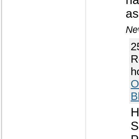
as
Nev
2
R
h
O
B
H
S