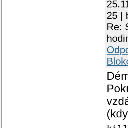
25.1
25 |
Re: 
hodi
Odp
Blok
Dém
Pok
vzdá
(kdy