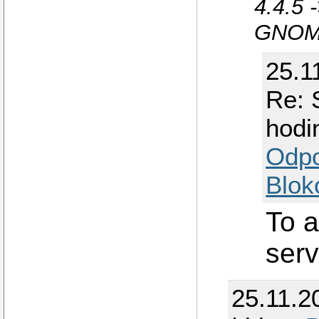
4.4.5 
GNOME
25.1
Re: 
hodi
Odp
Blok
To a
serv
25.11.2