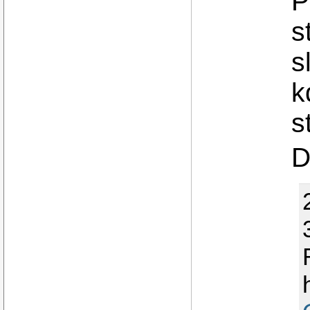
P
s
s
k
s
D