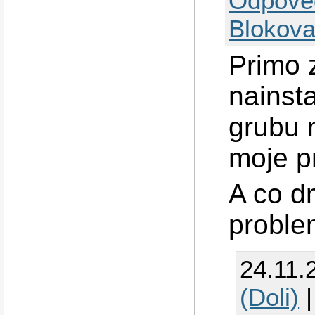
Odpově
Blokova
Primo 
nainst
grubu 
moje pr
A co d
proble
24.11.
(Doli)
|