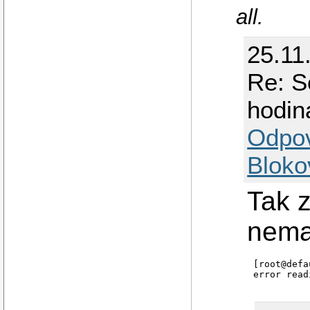
all.
25.11
Re: S
hodin
Odpo
Bloko
Tak 
nem
[root@defa