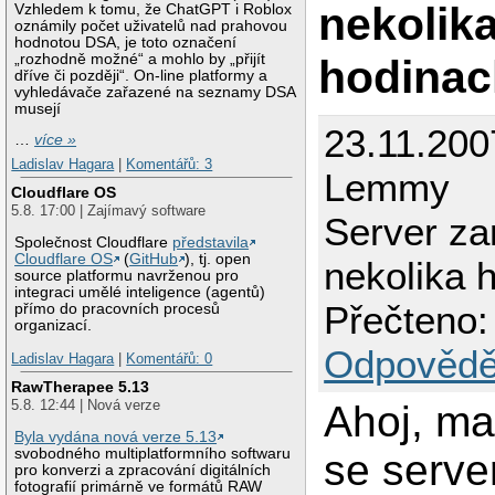
nekolik
Vzhledem k tomu, že ChatGPT i Roblox
oznámily počet uživatelů nad prahovou
hodnotou DSA, je toto označení
hodinac
„rozhodně možné“ a mohlo by „přijít
dříve či později“. On-line platformy a
vyhledávače zařazené na seznamy DSA
musejí
23.11.200
…
více »
Ladislav Hagara
|
Komentářů: 3
Lemmy
Cloudflare OS
5.8. 17:00 | Zajímavý software
Server z
Společnost Cloudflare
představila
Cloudflare OS
(
GitHub
), tj. open
nekolika 
source platformu navrženou pro
integraci umělé inteligence (agentů)
Přečteno:
přímo do pracovních procesů
organizací.
Odpovědě
Ladislav Hagara
|
Komentářů: 0
RawTherapee 5.13
5.8. 12:44 | Nová verze
Ahoj, m
Byla vydána nová verze 5.13
svobodného multiplatformního softwaru
se serve
pro konverzi a zpracování digitálních
fotografií primárně ve formátů RAW