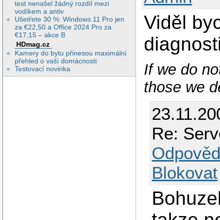
 2354 ?        00:
test nenašel žádný rozdíl mezi
 2359 ?        00:
vodíkem a antiv
 2371 ?        00:
Viděl by
Ušetřete 30 %: Windows 11 Pro jen
 2398 ?        00:
za €22,50 a Office 2024 Pro za
 3400 ?        00:
€17,15 – akce B
diagnost
 3402 pts/0    00:
HDmag.cz
 3429 pts/0    00:
 3431 pts/1    00:
Kamery do bytu přinesou maximální
 3696 ?        00:
přehled o vaší domácnosti
If we do no
 3698 ?        00:
Testovací novinka
those we de
23.11.2
Re: Serv
Odpověd
Blokovat
Bohuzel 
takze n