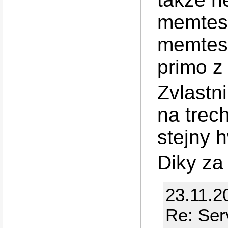
memtest
memtest
primo z
Zvlastn
na trec
stejny 
Diky za 
23.11.2
Re: Ser