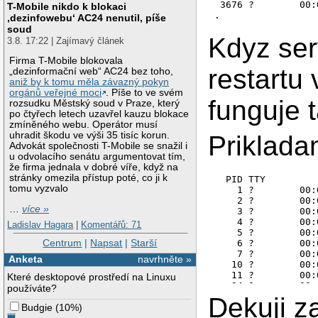
 3676 ?        00:
T-Mobile nikdo k blokaci
‚dezinfowebu‘ AC24 nenutil, píše
soud
Kdyz serv
3.8. 17:22 | Zajímavý článek
Firma T-Mobile blokovala
restartu
„dezinformační web“ AC24 bez toho,
aniž by k tomu měla závazný pokyn
orgánů veřejné moci
. Píše to ve svém
funguje 
rozsudku Městský soud v Praze, který
po čtyřech letech uzavřel kauzu blokace
zmíněného webu. Operátor musí
uhradit škodu ve výši 35 tisíc korun.
Priklada
Advokát společnosti T-Mobile se snažil i
u odvolacího senátu argumentovat tím,
že firma jednala v dobré víře, když na
stránky omezila přístup poté, co ji k
  PID TTY         
tomu vyzvalo
    1 ?        00:
    2 ?        00:
…
více »
    3 ?        00:
    4 ?        00:
Ladislav Hagara
|
Komentářů: 71
    5 ?        00:
Centrum
|
Napsat
|
Starší
    6 ?        00:
    7 ?        00:
Anketa
navrhněte »
   10 ?        00:
   11 ?        00:
Které desktopové prostředí na Linuxu
   94 ?        00:
používáte?
   97 ?        00:
Dekuji z
Budgie
(
10%
)
   99 ?        00:
  158 ?        00: