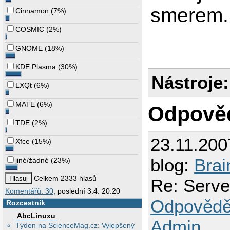
  159 ?        00:
smerem.
Cinnamon
(
7%
)
  160 ?        00:
  161 ?        00:
COSMIC
(
2%
)
  317 ?        00:
  334 ?        00:
  361 ?        00:
GNOME
(
18%
)
  395 ?        00:
 1258 ?        00:
KDE Plasma
(
30%
)
 1904 ?        00:
Nástroje:
 1906 ?        00:
 1924 ?        00:
LXQt
(
6%
)
 1927 ?        00:
 1978 ?        00:
MATE
(
6%
)
Odpově
 2003 ?        00:
 2044 ?        00:
TDE
(
2%
)
 2071 ?        00:
 2117 ?        00:
 2151 ?        00:
23.11.200
Xfce
(
15%
)
 2170 ?        00:
 2193 ?        00:
blog:
Brai
jiné/žádné
(
23%
)
 2232 ?        00:
 2256 ?        00:
 2271 ?        00:
Celkem 2333 hlasů
Re: Serve
 2300 ?        00:
Komentářů: 30
, poslední 3.4. 20:20
 2315 ?        00:
 2331 ?        00:
Odpovědě
Rozcestník
 2332 ?        00:
AbcLinuxu
 2347 ?        00:
Admin
 2348 ?        00:
Týden na ScienceMag.cz: Vylepšený