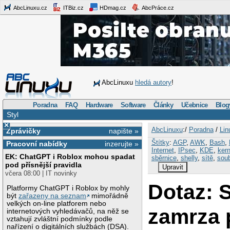
AbcLinuxu.cz
ITBiz.cz
HDmag.cz
AbcPráce.cz
AbcLinuxu
hledá autory
!
Poradna
FAQ
Hardware
Software
Články
Učebnice
Blog
Styl
×
AbcLinuxu
:/
Poradna
/
Lin
Zprávičky
napište »
Štítky
:
AGP
,
AWK
,
Bash
,
Pracovní nabídky
inzerujte »
Internet
,
IPsec
,
KDE
,
kern
EK: ChatGPT i Roblox mohou spadat
sběrnice
,
shelly
,
sítě
,
sou
pod přísnější pravidla
Upravit
včera 08:00 | IT novinky
Dotaz: 
Platformy ChatGPT i Roblox by mohly
být
zařazeny na seznam
mimořádně
velkých on-line platforem nebo
zamrza 
internetových vyhledávačů, na něž se
vztahují zvláštní podmínky podle
nařízení o digitálních službách (DSA).