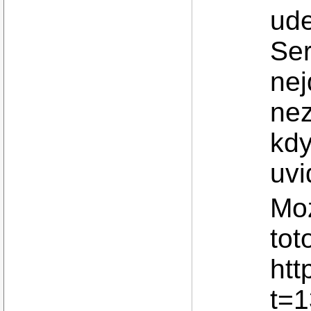
ude
Ser
nej
nez
kdy
uvi
Mo
tot
htt
t=