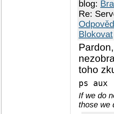
blog:
Bra
Re: Serv
Odpověd
Blokovat
Pardon,
nezobra
toho zk
ps aux
If we do n
those we d