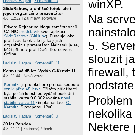
winXP.
Ladislav Hagara
|
Komentářů: 0
SlideRshow, prohlížeč fotek, ale i
jejich organizér a prezentátor
Na serve
4.8. 12:22 | Zajímavý software
Edvard Rejthar na blogu zaměstnanců
nainstal
CZ.NIC
představil
svou aplikaci
SlideRshow
(
GitHub
). Funguje jako
prohlížeč fotek, ale i jako jejich
5. Serve
organizér a prezentátor. Neinstaluje se,
běží přímo v prohlížeči. Bez serveru.
Offline.
slouzit j
Ladislav Hagara
|
Komentářů: 11
firewall,
Kermit má 45 let. Vydán C-Kermit 11
4.8. 11:44 | Nová verze
podstate
Kermit
, tj. protokol pro přenos souborů,
vznikl před 45 lety
. Při této příležitosti
byla po 15 letech od vydání poslední
Problem 
stabilní verze 9.0.302 vydána
nová
stabilní verze 11
implementace
C-
Kermit
. S podporou IPv6.
nekolika
Ladislav Hagara
|
Komentářů: 0
Nektere 
20 let Pandoc
4.8. 11:11 | Zajímavý článek