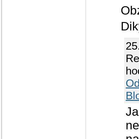
Obz
Dik
25
Re
ho
Od
Bl
Ja
ne
na