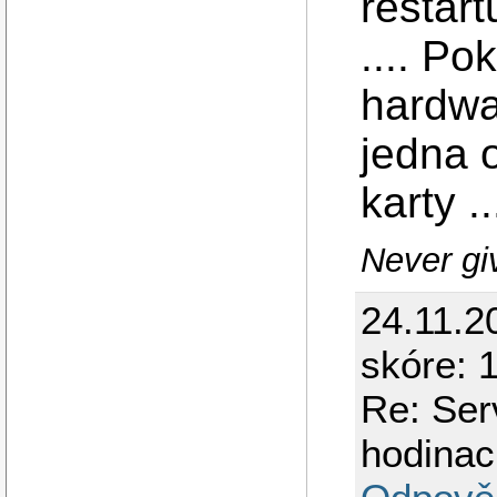
restart
.... Po
hardwa
jedna 
karty ..
Never gi
24.11.2
skóre: 
Re: Ser
hodinac