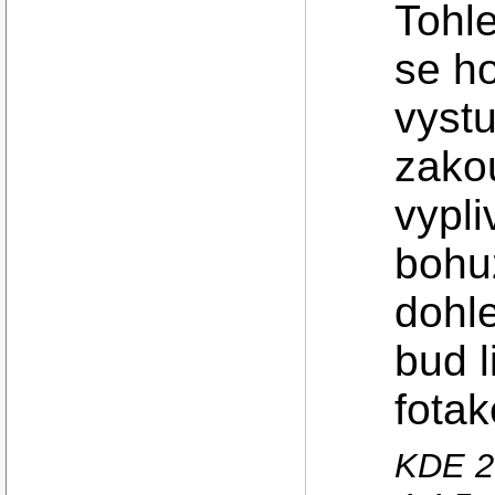
Tohle
se ho
vyst
zakou
vypli
bohuz
dohle
bud 
fota
KDE 2.