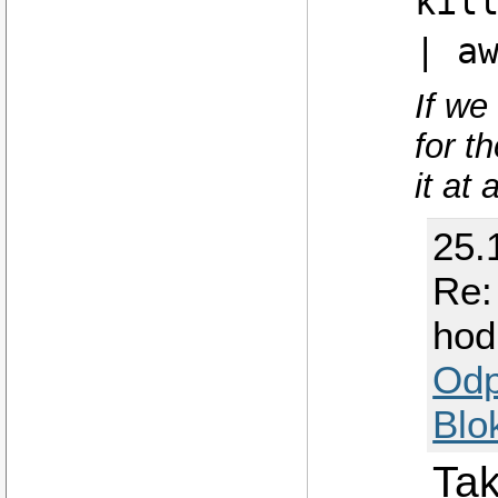
kil
| a
If we
for t
it at a
25.
Re:
hod
Odp
Blo
Tak