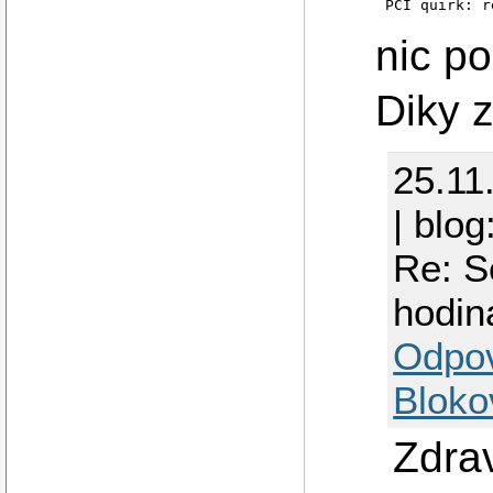
PCI quirk: r
nic p
Diky z
25.11
| blog
Re: S
hodin
Odpo
Bloko
Zdra