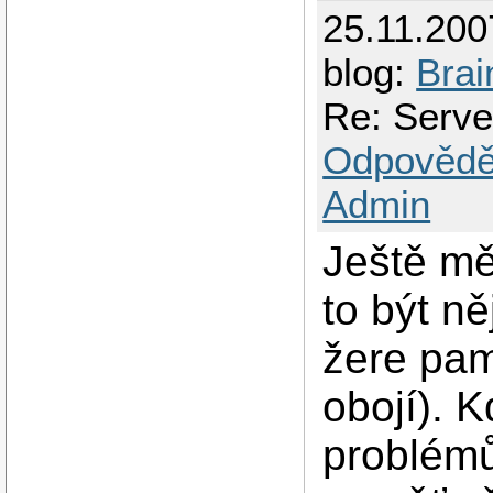
25.11.200
blog:
Brai
Re: Serve
Odpovědě
Admin
Ještě mě
to být n
žere pam
obojí). 
problémů