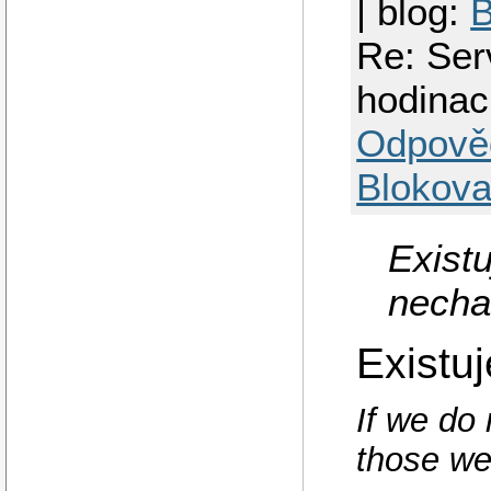
| blog:
B
Re: Ser
hodinac
Odpově
Blokova
Exist
necha
Existu
If we do 
those we 