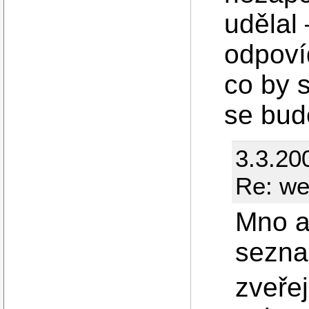
udělal
odpoví
co by 
se bud
3.3.20
Re: we
Mno a
sezna
zveřej