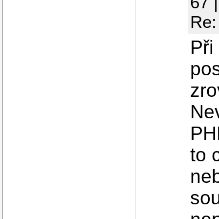
67 
Re:
Při
pos
zro
Nev
PH
to 
neb
sou