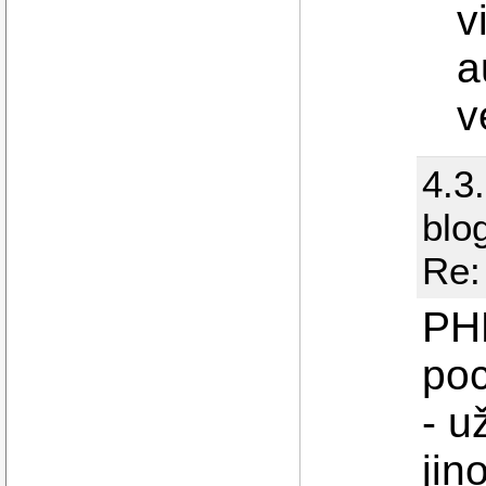
v
a
v
4.3
blo
Re:
PHP
poc
- u
jin