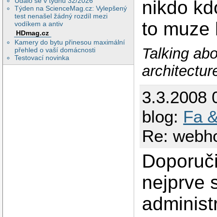
Událo se v týdnu 32/2026
nikdo kd
Týden na ScienceMag.cz: Vylepšený
test nenašel žádný rozdíl mezi
to muze 
vodíkem a antiv
HDmag.cz
Kamery do bytu přinesou maximální
Talking abo
přehled o vaší domácnosti
Testovací novinka
architectur
3.3.2008 
blog:
Fa &
Re: webho
Doporuči
nejprve 
administ