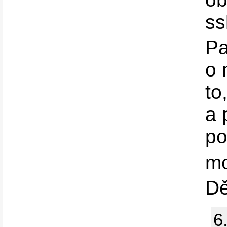
ss
Pa
o 
to
a 
po
mo
Dě
6