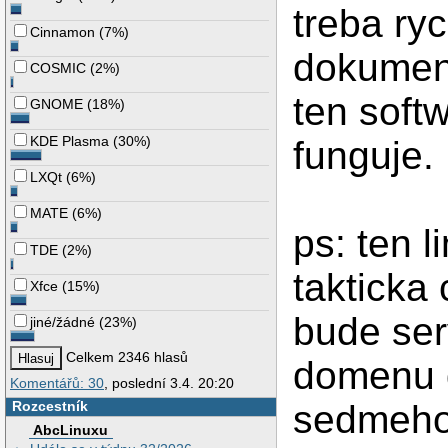
treba ryc
Cinnamon
(
7%
)
dokument
COSMIC
(
2%
)
ten soft
GNOME
(
18%
)
KDE Plasma
(
30%
)
funguje.
LXQt
(
6%
)
MATE
(
6%
)
ps: ten l
TDE
(
2%
)
takticka
Xfce
(
15%
)
bude ser
jiné/žádné
(
23%
)
Celkem 2346 hlasů
domenu d
Komentářů: 30
, poslední 3.4. 20:20
sedmeho 
Rozcestník
AbcLinuxu