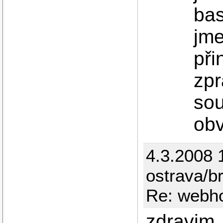
bas
jme
při
zp
sou
obv
4.3.2008 
ostrava/b
Re: webho
zdravim,