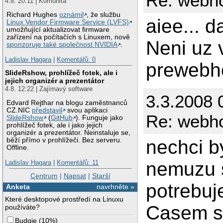
Re: webho
4.8. 20:11 | Komunita
Richard Hughes
oznámil
, že službu
aiee... d
Linux Vendor Firmware Service (LVFS)
umožňující aktualizovat firmware
zařízení na počítačích s Linuxem, nově
Neni uz 
sponzoruje také společnost NVIDIA
.
Ladislav Hagara
|
Komentářů: 0
prewebh
SlideRshow, prohlížeč fotek, ale i
jejich organizér a prezentátor
4.8. 12:22 | Zajímavý software
3.3.2008 
Edvard Rejthar na blogu zaměstnanců
CZ.NIC
představil
svou aplikaci
Re: webho
SlideRshow
(
GitHub
). Funguje jako
prohlížeč fotek, ale i jako jejich
organizér a prezentátor. Neinstaluje se,
nechci by
běží přímo v prohlížeči. Bez serveru.
Offline.
nemuzu s
Ladislav Hagara
|
Komentářů: 11
Centrum
|
Napsat
|
Starší
potrebuj
Anketa
navrhněte »
Které desktopové prostředí na Linuxu
Casem se
používáte?
Budgie
(
10%
)