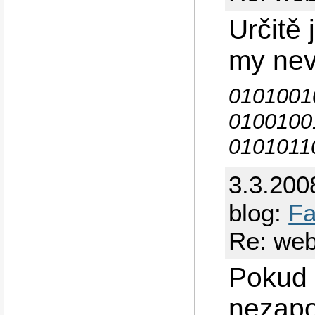
Určitě
my nev
0101001
0100100
0101011
3.3.200
blog:
Fa
Re: web
Pokud c
nezapo