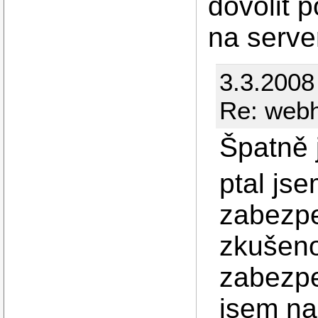
dovolit 
na serve
3.3.2008
Re: webh
Špatně 
ptal js
zabezpe
zkušeno
zabezpeč
jsem na