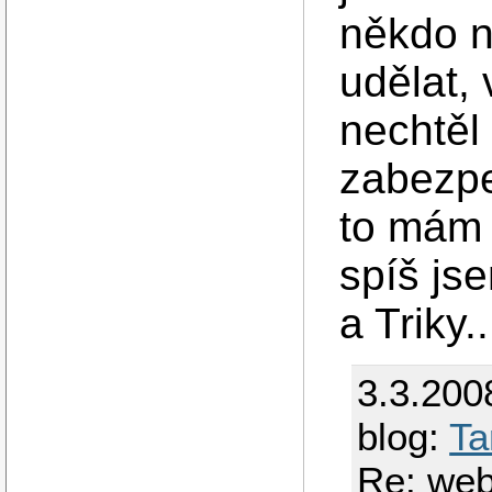
někdo n
udělat,
nechtěl
zabezpe
to mám 
spíš js
a Triky..
3.3.200
blog:
Ta
Re: web