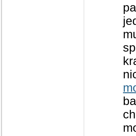
pa
je
mu
sp
kr
ni
mo
ba
ch
mo