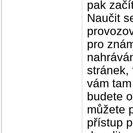
pak začí
Naučit s
provozov
pro znám
nahráván
stránek,
vám tam 
budete o
můžete p
přístup 