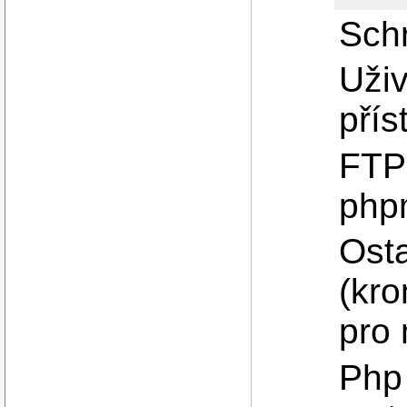
Sch
Uživ
přís
FTP 
php
Osta
(kro
pro 
Php