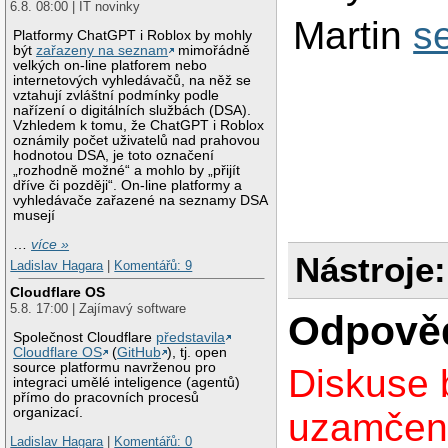
6.8. 08:00 | IT novinky
Martin
se
Platformy ChatGPT i Roblox by mohly
být
zařazeny na seznam
mimořádně
velkých on-line platforem nebo
internetových vyhledávačů, na něž se
vztahují zvláštní podmínky podle
nařízení o digitálních službách (DSA).
Vzhledem k tomu, že ChatGPT i Roblox
oznámily počet uživatelů nad prahovou
hodnotou DSA, je toto označení
„rozhodně možné“ a mohlo by „přijít
dříve či později“. On-line platformy a
vyhledávače zařazené na seznamy DSA
musejí
…
více »
Nástroje:
Ladislav Hagara
|
Komentářů: 9
Cloudflare OS
5.8. 17:00 | Zajímavý software
Odpově
Společnost Cloudflare
představila
Cloudflare OS
(
GitHub
), tj. open
source platformu navrženou pro
Diskuse 
integraci umělé inteligence (agentů)
přímo do pracovních procesů
organizací.
uzamčen
Ladislav Hagara
|
Komentářů: 0