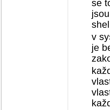
se t
jsou
shel
v sy
je b
zak
kaž
vlas
vlas
každ