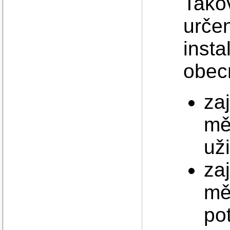
Tako
urče
insta
obec
za
mě
uži
zaj
mě
pot