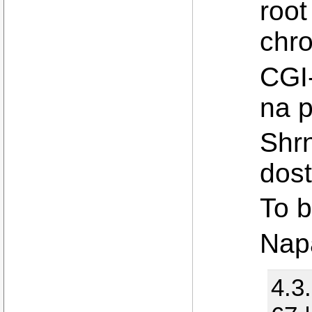
root
chro
CGI-
na p
Shrn
dost
To b
Nap
4.3