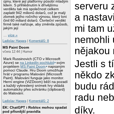
újmy, které její platformy působí mladým
serveru 
lidem. S přihlédnutím k dřívějšímu
verdiktu tak má společnost celkem
zaplatit 942 milionů dolarů, což je malý
a nastavi
zlomek jejího ročního výnosu, který loni
činil 60 miliard dolarů. Čtvrteční verdikt
firmě také nařizuje, aby změnila způsob,
mi tam u
jakým její
…
více »
nemohli 
Ladislav Hagara
|
Komentářů: 8
nějakou 
MS Paint Doom
včera 12:44 | Humor
Mark Russinovich (CTO v Microsoft
Jestli s 
Azure) se
na LinkedIn pochlubil
svým
projektem
MS Paint Doom
napsaným
pomocí Claude. Hru Doom umožňuje
někdo zk
hrát v programu Malování (Microsoft
Paint). Malování funguje jako monitor.
Herní engine (ViZDoom) běží na pozadí
budu rád
a každý vykreslený snímek hry vkládá
automaticky přes schránku (clipboard)
do Malování.
radu neb
Ladislav Hagara
|
Komentářů: 2
díky.
EK: ChatGPT i Roblox mohou spadat
pod přísnější pravidla