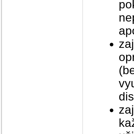
po
ne
ap
za
op
(b
vy
di
za
ka