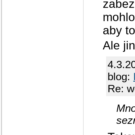
zabez
mohlo
aby to
Ale ji
4.3.2
blog:
Re: w
Mno
sez