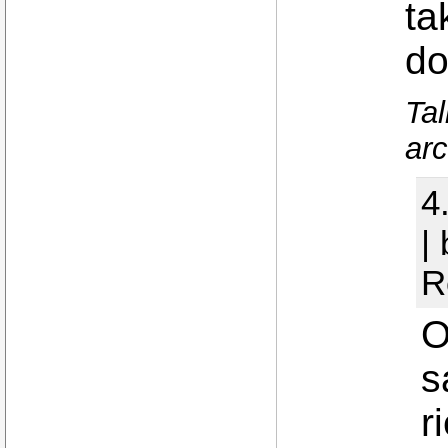
ta
do
Tal
arc
4
|
R
O
s
r