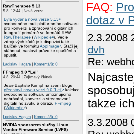
FAQ:
Pro
RawTherapee 5.13
5.8. 12:44 | Nová verze
dotaz v 
Byla vydána nová verze 5.13
svobodného multiplatformního softwaru
pro konverzi a zpracování digitálních
fotografií primárně ve formátů RAW
2.3.2008 
RawTherapee
(
Wikipedie
). Vedle
zdrojových kódů je k dispozici také
dvh
balíček ve formátu
AppImage
. Stačí jej
stáhnout, nastavit právo ke spuštění a
spustit.
Re: webho
Ladislav Hagara
|
Komentářů: 0
FFmpeg 9.0 "Lei"
Najcaste
4.8. 20:44 | Zajímavý článek
Jean-Baptiste Kempf na svém blogu
sposobu
představil novou verzi 9.0 "Lei"
kolekce
svobodného softwaru umožňujícího
nahrávání, konverzi a streamovaní
takze ich
digitálního zvuku a obrazu
FFmpeg
(
Wikipedie
).
Ladislav Hagara
|
Komentářů: 0
3.3.2008 
NVIDIA sponzorem služby Linux
Vendor Firmware Service (LVFS)