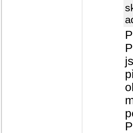
s
a
P
P
j
p
o
m
p
P