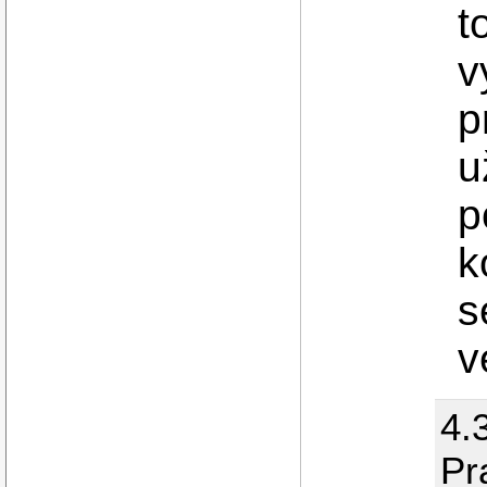
t
v
p
u
p
k
s
v
4.
Pr