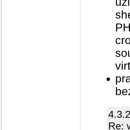
už
sh
PH
cr
so
vir
pr
be
4.3.
Re: 