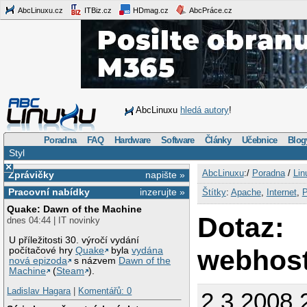
AbcLinuxu.cz
ITBiz.cz
HDmag.cz
AbcPráce.cz
AbcLinuxu
hledá autory
!
Poradna
FAQ
Hardware
Software
Články
Učebnice
Blog
Styl
×
AbcLinuxu
:/
Poradna
/
Lin
Zprávičky
napište »
Pracovní nabídky
inzerujte »
Štítky
:
Apache
,
Internet
,
Quake: Dawn of the Machine
Dotaz:
dnes 04:44 | IT novinky
U příležitosti 30. výročí vydání
webhost
počítačové hry
Quake
byla
vydána
nová epizoda
s názvem
Dawn of the
Machine
(
Steam
).
Ladislav Hagara
|
Komentářů: 0
2.3.2008 