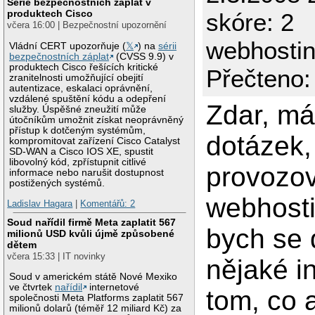
Série bezpečnostních záplat v
produktech Cisco
skóre: 2
včera 16:00 | Bezpečnostní upozornění
webhosti
Vládní CERT upozorňuje (
𝕏
) na
sérii
bezpečnostních záplat
(CVSS 9.9) v
produktech Cisco řešících kritické
Přečteno:
zranitelnosti umožňující obejití
autentizace, eskalaci oprávnění,
vzdálené spuštění kódu a odepření
Zdar, má
služby. Úspěšné zneužití může
útočníkům umožnit získat neoprávněný
přístup k dotčeným systémům,
dotázek,
kompromitovat zařízení Cisco Catalyst
SD-WAN a Cisco IOS XE, spustit
libovolný kód, zpřístupnit citlivé
provozo
informace nebo narušit dostupnost
postižených systémů.
webhosti
Ladislav Hagara
|
Komentářů: 2
Soud nařídil firmě Meta zaplatit 567
bych se 
milionů USD kvůli újmě způsobené
dětem
včera 15:33 | IT novinky
nějaké i
Soud v americkém státě Nové Mexiko
ve čtvrtek
nařídil
internetové
tom, co 
společnosti Meta Platforms zaplatit 567
milionů dolarů (téměř 12 miliard Kč) za