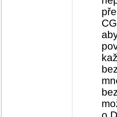
nep
pře
CGI
aby
pov
kaž
bez
mne
bez
mož
o D