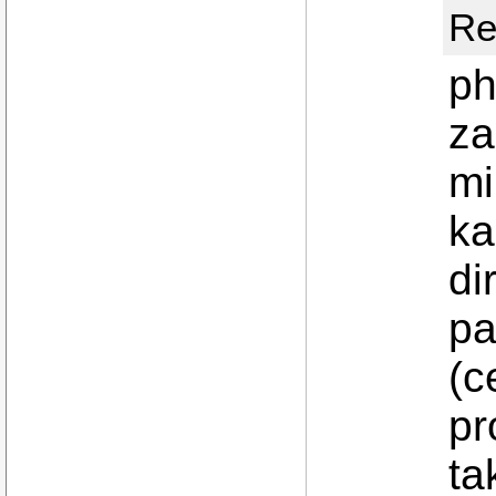
Re
ph
za
mi
ka
di
pa
(c
pr
ta