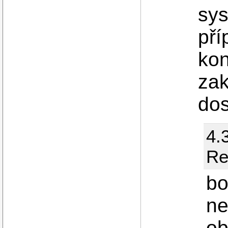
sys
pří
kon
zak
dos
4.
Re
bo
ne
ob