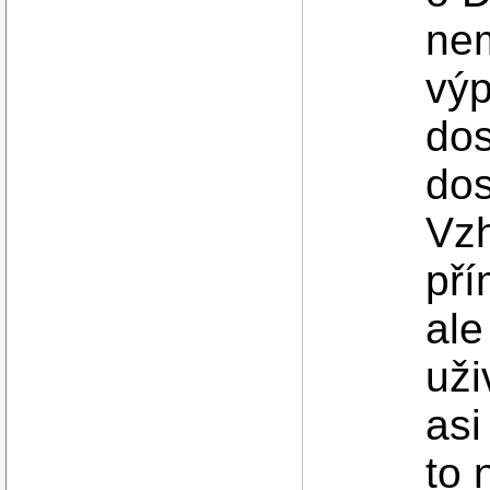
nem
výp
do
dos
Vzh
pří
ale
uži
asi
to 