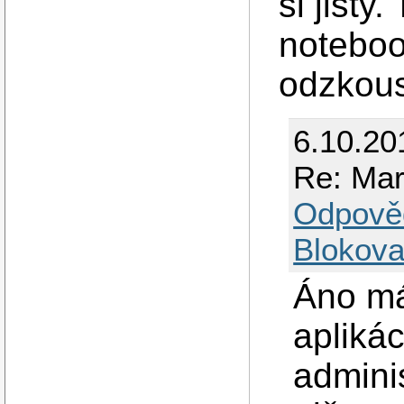
si jisty
noteboo
odzkou
6.10.20
Re: Mar
Odpově
Blokova
Áno má
aplikác
admini