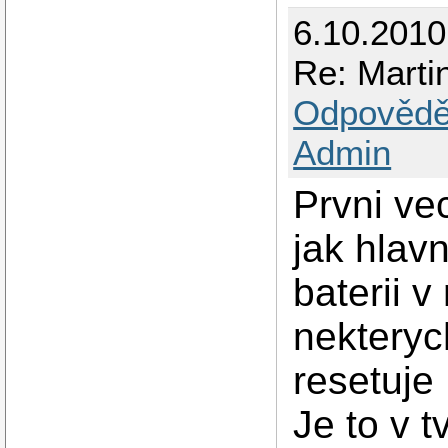
6.10.2010
Re: Mart
Odpovědě
Admin
Prvni ve
jak hlav
baterii 
nekteryc
resetuje
Je to v 