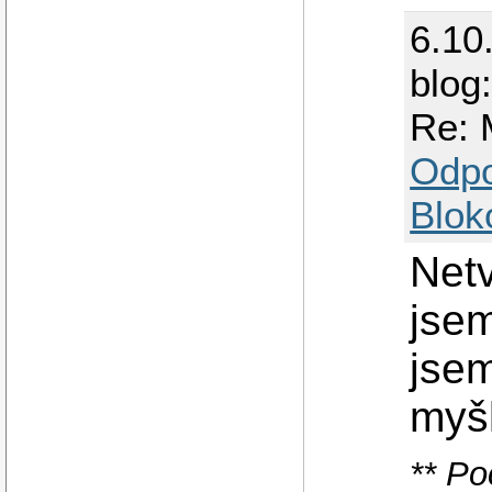
6.10
blog
Re: 
Odp
Blok
Netv
jsem
jsem
myšl
** Po