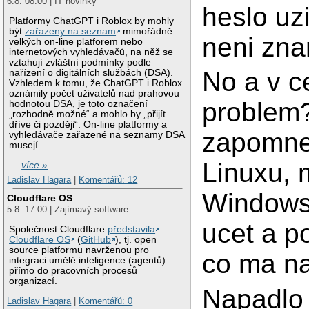
6.8. 08:00 | IT novinky
heslo uzi
Platformy ChatGPT i Roblox by mohly
být
zařazeny na seznam
mimořádně
neni zn
velkých on-line platforem nebo
internetových vyhledávačů, na něž se
vztahují zvláštní podmínky podle
No a v c
nařízení o digitálních službách (DSA).
Vzhledem k tomu, že ChatGPT i Roblox
oznámily počet uživatelů nad prahovou
problem?
hodnotou DSA, je toto označení
„rozhodně možné“ a mohlo by „přijít
dříve či později“. On-line platformy a
zapomnel
vyhledávače zařazené na seznamy DSA
musejí
Linuxu, 
…
více »
Ladislav Hagara
|
Komentářů: 12
Windows
Cloudflare OS
5.8. 17:00 | Zajímavý software
ucet a p
Společnost Cloudflare
představila
Cloudflare OS
(
GitHub
), tj. open
source platformu navrženou pro
co ma na
integraci umělé inteligence (agentů)
přímo do pracovních procesů
organizací.
Napadlo 
Ladislav Hagara
|
Komentářů: 0