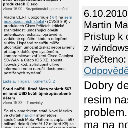
produktech Cisco
včera 16:00 | Bezpečnostní upozornění
6.10.2010
Vládní CERT upozorňuje (
𝕏
) na
sérii
Martin M
bezpečnostních záplat
(CVSS 9.9) v
produktech Cisco řešících kritické
zranitelnosti umožňující obejití
Pristup k
autentizace, eskalaci oprávnění,
vzdálené spuštění kódu a odepření
služby. Úspěšné zneužití může
z window
útočníkům umožnit získat neoprávněný
přístup k dotčeným systémům,
Přečteno:
kompromitovat zařízení Cisco Catalyst
SD-WAN a Cisco IOS XE, spustit
libovolný kód, zpřístupnit citlivé
Odpovědě
informace nebo narušit dostupnost
postižených systémů.
Dobry de
Ladislav Hagara
|
Komentářů: 2
Soud nařídil firmě Meta zaplatit 567
milionů USD kvůli újmě způsobené
resim na
dětem
včera 15:33 | IT novinky
problem.
Soud v americkém státě Nové Mexiko
ve čtvrtek
nařídil
internetové
společnosti Meta Platforms zaplatit 567
ma na n
milionů dolarů (téměř 12 miliard Kč) za