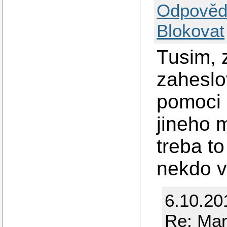
Odpověd
Blokovat
Tusim, 
zaheslo
pomoci
jineho 
treba t
nekdo v
6.10.201
Re: Mar