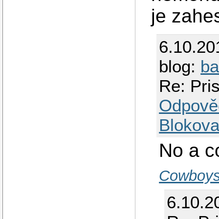
je zahe
6.10.20
blog:
b
Re: Pri
Odpově
Blokova
No a c
Cowboys 
6.10.2