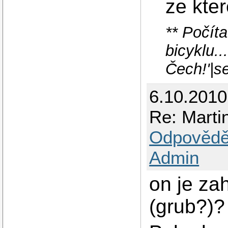
ze kte
** Počít
bicyklu.
Čech!'|s
6.10.2010 
Re: Mart
Odpovědě
Admin
on je za
(grub?)?