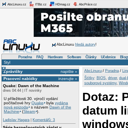
AbcLinuxu.cz
ITBiz.cz
HDmag.cz
AbcPráce.cz
AbcLinuxu
hledá autory
!
Poradna
FAQ
Hardware
Software
Články
Učebnice
Blog
Styl
×
AbcLinuxu
:/
Poradna
/
Lin
Zprávičky
napište »
Štítky
:
BIOS
,
driver
,
dual-
Pracovní nabídky
inzerujte »
souborové systémy
,
Wind
Quake: Dawn of the Machine
dnes 04:44 | IT novinky
Dotaz: P
U příležitosti 30. výročí vydání
počítačové hry
Quake
byla
vydána
datum l
nová epizoda
s názvem
Dawn of the
Machine
(
Steam
).
window
Ladislav Hagara
|
Komentářů: 3
Série bezpečnostních záplat v