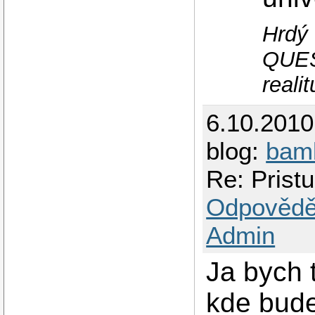
Hrdý
QUEST
realit
6.10.201
blog:
bam
Re: Prist
Odpovědě
Admin
Ja bych t
kde bude