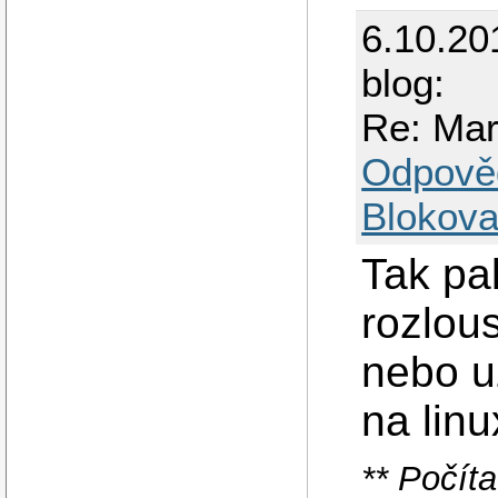
6.10.20
blog:
Re: Mar
Odpově
Blokova
Tak pa
rozlou
nebo u
na linu
** Počít