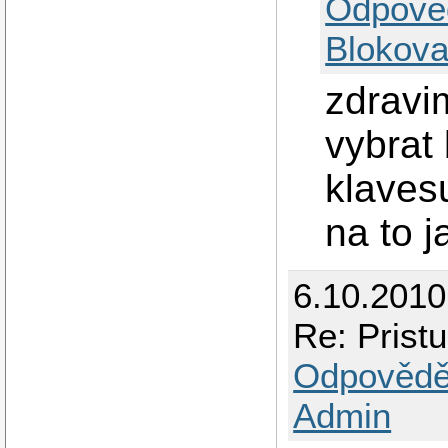
Odpově
Blokova
zdravi
vybrat
klaves
na to j
6.10.2010
Re: Prist
Odpovědě
Admin