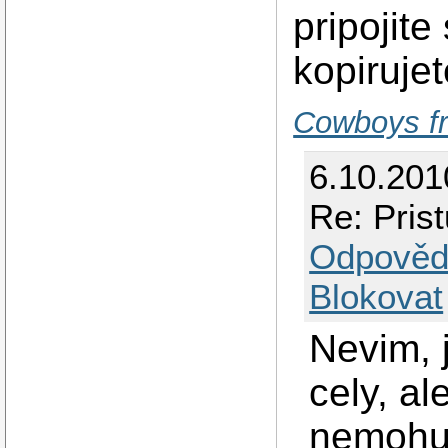
pripojite
kopirujet
Cowboys fr
6.10.201
Re: Pris
Odpověd
Blokovat
Nevim, j
cely, a
nemohu 