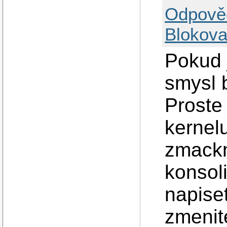
Odpově
Blokova
Pokud 
smysl 
Proste
kernelu
zmackn
konsol
napise
zmenit