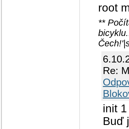
root m
** Počí
bicyklu
Čech!'|
6.10.2
Re: M
Odpo
Bloko
init 
Buď j