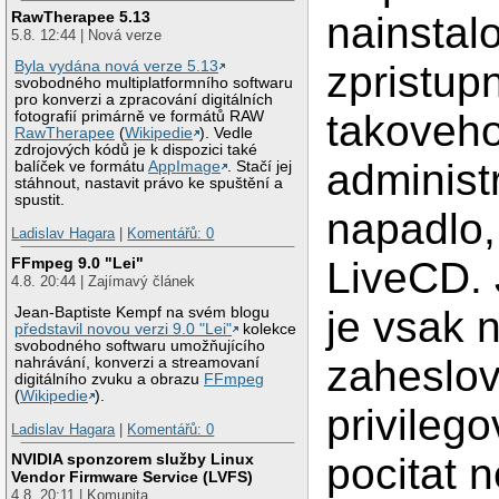
RawTherapee 5.13
nainstal
5.8. 12:44 | Nová verze
zpristupn
Byla vydána nová verze 5.13
svobodného multiplatformního softwaru
pro konverzi a zpracování digitálních
takoveho
fotografií primárně ve formátů RAW
RawTherapee
(
Wikipedie
). Vedle
zdrojových kódů je k dispozici také
administ
balíček ve formátu
AppImage
. Stačí jej
stáhnout, nastavit právo ke spuštění a
spustit.
napadlo,
Ladislav Hagara
|
Komentářů: 0
FFmpeg 9.0 "Lei"
LiveCD. 
4.8. 20:44 | Zajímavý článek
je vsak 
Jean-Baptiste Kempf na svém blogu
představil novou verzi 9.0 "Lei"
kolekce
svobodného softwaru umožňujícího
zaheslov
nahrávání, konverzi a streamovaní
digitálního zvuku a obrazu
FFmpeg
(
Wikipedie
).
privileg
Ladislav Hagara
|
Komentářů: 0
NVIDIA sponzorem služby Linux
pocitat 
Vendor Firmware Service (LVFS)
4.8. 20:11 | Komunita