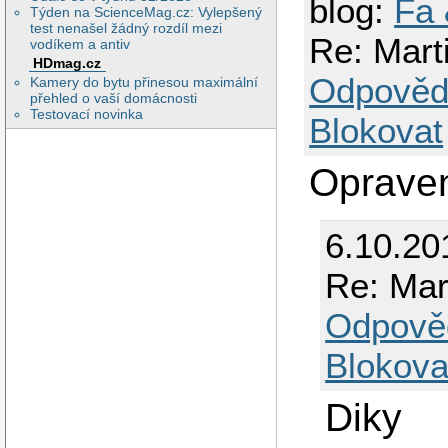
blog:
Fa 
Týden na ScienceMag.cz: Vylepšený
test nenašel žádný rozdíl mezi
Re: Mar
vodíkem a antiv
HDmag.cz
Odpověd
Kamery do bytu přinesou maximální
přehled o vaší domácnosti
Testovací novinka
Blokovat
Oprave
6.10.20
Re: Mar
Odpově
Blokova
Diky