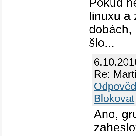
Pokud ne
linuxu a
dobách, 
šlo...
6.10.201
Re: Mar
Odpověd
Blokovat
Ano, gr
zaheslo