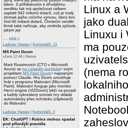
újmy, které její platformy působí mladým
lidem. S přihlédnutím k dřívějšímu
Linux a
verdiktu tak má společnost celkem
zaplatit 942 milionů dolarů, což je malý
zlomek jejího ročního výnosu, který loni
jako dua
činil 60 miliard dolarů. Čtvrteční verdikt
firmě také nařizuje, aby změnila způsob,
jakým její
Linuxu i
…
více »
ma pouz
Ladislav Hagara
|
Komentářů: 13
MS Paint Doom
uzivatel
včera 12:44 | Humor
Mark Russinovich (CTO v Microsoft
(nema ro
Azure) se
na LinkedIn pochlubil
svým
projektem
MS Paint Doom
napsaným
pomocí Claude. Hru Doom umožňuje
lokalnih
hrát v programu Malování (Microsoft
Paint). Malování funguje jako monitor.
Herní engine (ViZDoom) běží na pozadí
administr
a každý vykreslený snímek hry vkládá
automaticky přes schránku (clipboard)
do Malování.
Noteboo
Ladislav Hagara
|
Komentářů: 3
zaheslo
EK: ChatGPT i Roblox mohou spadat
pod přísnější pravidla