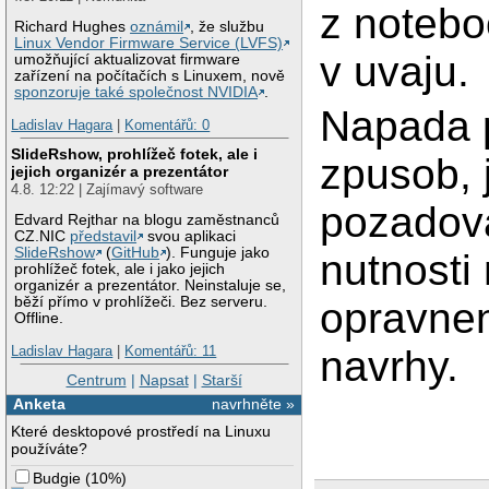
z notebo
Richard Hughes
oznámil
, že službu
Linux Vendor Firmware Service (LVFS)
v uvaju.
umožňující aktualizovat firmware
zařízení na počítačích s Linuxem, nově
sponzoruje také společnost NVIDIA
.
Napada 
Ladislav Hagara
|
Komentářů: 0
SlideRshow, prohlížeč fotek, ale i
zpusob, 
jejich organizér a prezentátor
4.8. 12:22 | Zajímavý software
pozadov
Edvard Rejthar na blogu zaměstnanců
CZ.NIC
představil
svou aplikaci
SlideRshow
(
GitHub
). Funguje jako
nutnosti
prohlížeč fotek, ale i jako jejich
organizér a prezentátor. Neinstaluje se,
běží přímo v prohlížeči. Bez serveru.
opravnen
Offline.
Ladislav Hagara
|
Komentářů: 11
navrhy.
Centrum
|
Napsat
|
Starší
Anketa
navrhněte »
Které desktopové prostředí na Linuxu
používáte?
Budgie
(
10%
)