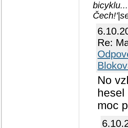
bicyklu.
Čech!'|s
6.10.2
Re: Ma
Odpov
Blokov
No vzh
hesel 
moc p
6.10.