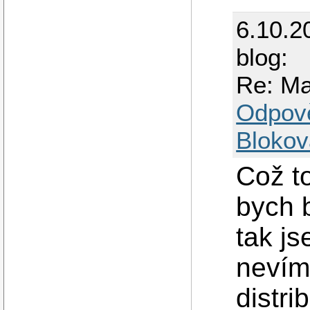
6.10.2
blog:
Re: Ma
Odpov
Blokov
Což t
bych b
tak js
nevím,
distri