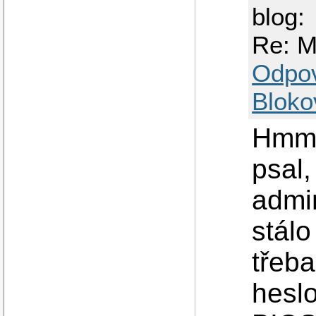
blog:
Re: M
Odpo
Bloko
Hmmm
psal,
admi
stálo
třeba
heslo