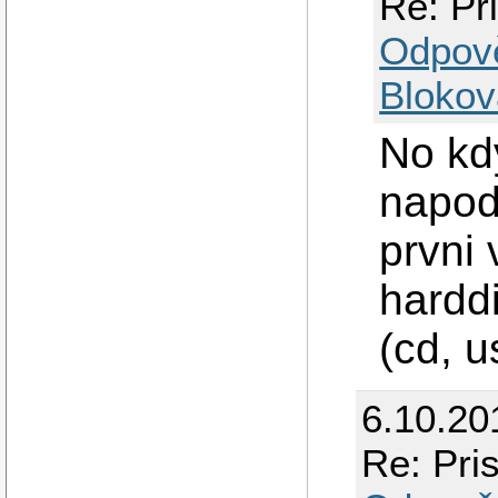
Re: Pr
Odpov
Blokov
No kdy
napod
prvni 
harddi
(cd, us
6.10.20
Re: Pri