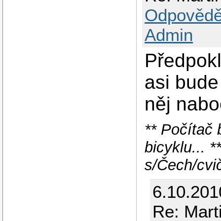
Odpovědě
Admin
Předpokl
asi bude
něj nabo
** Počítač 
bicyklu... 
s/Čech/cvi
6.10.201
Re: Mar