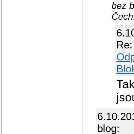
bez b
Čech!
6.1
Re:
Odp
Blo
Tak
jso
6.10.20
blog: