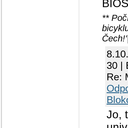
BIOS
** Poč
bicykl
Čech!'
8.10
30 |
Re: 
Odp
Blok
Jo, 
univ