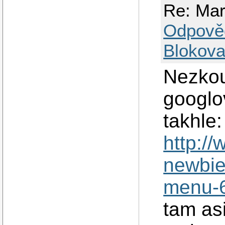
Re: Mar
Odpově
Blokova
Nezkou
googlov
takhle:
http://
newbie
menu-
tam as