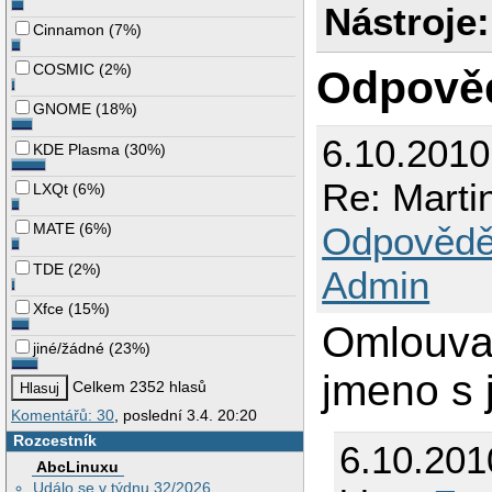
Nástroje:
Cinnamon
(
7%
)
COSMIC
(
2%
)
Odpově
GNOME
(
18%
)
6.10.2010
KDE Plasma
(
30%
)
Re: Mart
LXQt
(
6%
)
MATE
(
6%
)
Odpovědě
TDE
(
2%
)
Admin
Xfce
(
15%
)
Omlouvam
jiné/žádné
(
23%
)
jmeno s 
Celkem 2352 hlasů
Komentářů: 30
, poslední 3.4. 20:20
Rozcestník
6.10.201
AbcLinuxu
Událo se v týdnu 32/2026