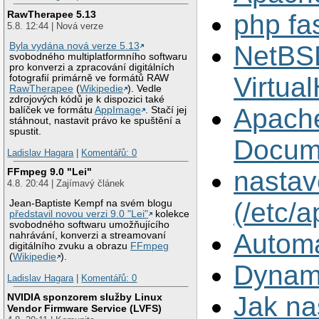
RawTherapee 5.13
php fa
5.8. 12:44 | Nová verze
NetBSD
Byla vydána nová verze 5.13
svobodného multiplatformního softwaru
pro konverzi a zpracování digitálních
Virtua
fotografií primárně ve formátů RAW
RawTherapee
(
Wikipedie
). Vedle
zdrojových kódů je k dispozici také
Apach
balíček ve formátu
AppImage
. Stačí jej
stáhnout, nastavit právo ke spuštění a
spustit.
Docum
Ladislav Hagara
|
Komentářů: 0
FFmpeg 9.0 "Lei"
nastav
4.8. 20:44 | Zajímavý článek
(/etc/
Jean-Baptiste Kempf na svém blogu
představil novou verzi 9.0 "Lei"
kolekce
svobodného softwaru umožňujícího
Automa
nahrávání, konverzi a streamovaní
digitálního zvuku a obrazu
FFmpeg
(
Wikipedie
).
Dynami
Ladislav Hagara
|
Komentářů: 0
NVIDIA sponzorem služby Linux
Jak na
Vendor Firmware Service (LVFS)