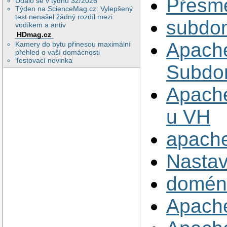
Přesm
Událo se v týdnu 32/2026
Týden na ScienceMag.cz: Vylepšený
test nenašel žádný rozdíl mezi
subdo
vodíkem a antiv
HDmag.cz
Apache
Kamery do bytu přinesou maximální
přehled o vaší domácnosti
Testovací novinka
Subdo
Apach
u VH
apache
Nastav
doména
Apache