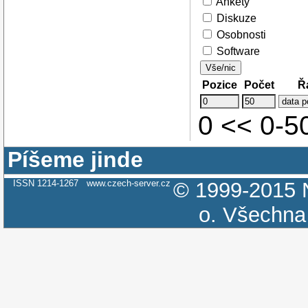
Ankety
Diskuze
Osobnosti
Software
Vše/nic
Pozice
Počet
Ř
0 << 0-
Píšeme jinde
ISSN 1214-1267
www.czech-server.cz
© 1999-2015
o.
Všechna 