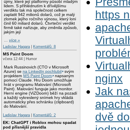
Přesm
újmy, které její platformy působí mladým
lidem. S přihlédnutím k dřívějšímu
verdiktu tak má společnost celkem
https n
zaplatit 942 milionů dolarů, což je malý
zlomek jejího ročního výnosu, který loni
činil 60 miliard dolarů. Čtvrteční verdikt
apach
firmě také nařizuje, aby změnila způsob,
jakým její
Virtual
…
více »
Ladislav Hagara
|
Komentářů: 8
probl
MS Paint Doom
včera 12:44 | Humor
Virtual
Mark Russinovich (CTO v Microsoft
Azure) se
na LinkedIn pochlubil
svým
nginx
projektem
MS Paint Doom
napsaným
pomocí Claude. Hru Doom umožňuje
hrát v programu Malování (Microsoft
Jak na
Paint). Malování funguje jako monitor.
Herní engine (ViZDoom) běží na pozadí
a každý vykreslený snímek hry vkládá
apache
automaticky přes schránku (clipboard)
do Malování.
dvě d
Ladislav Hagara
|
Komentářů: 2
EK: ChatGPT i Roblox mohou spadat
jednou
pod přísnější pravidla