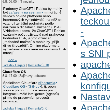
6.8. 08:00 | IT novinky
Apache
Platformy ChatGPT i Roblox by mohly
být
zařazeny na seznam
mimořádně
velkých on-line platforem nebo
teckou
internetových vyhledávačů, na něž se
vztahují zvláštní podmínky podle
nařízení o digitálních službách (DSA).
-
Vzhledem k tomu, že ChatGPT i Roblox
oznámily počet uživatelů nad prahovou
hodnotou DSA, je toto označení
Apache
„rozhodně možné“ a mohlo by „přijít
dříve či později“. On-line platformy a
vyhledávače zařazené na seznamy DSA
s SNI p
musejí
…
více »
apache
Ladislav Hagara
|
Komentářů: 10
Cloudflare OS
Apache
5.8. 17:00 | Zajímavý software
konfig
Společnost Cloudflare
představila
Cloudflare OS
(
GitHub
), tj. open
source platformu navrženou pro
Nasta
integraci umělé inteligence (agentů)
přímo do pracovních procesů
organizací.
Apach
Ladislav Hagara
|
Komentářů: 0