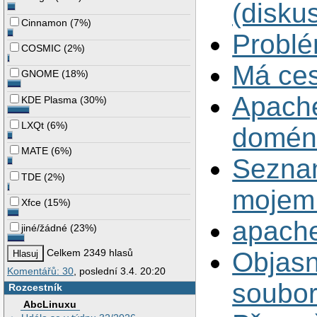
(disku
Cinnamon
(
7%
)
Problé
COSMIC
(
2%
)
Má ces
GNOME
(
18%
)
Apache 
KDE Plasma
(
30%
)
LXQt
(
6%
)
domé
MATE
(
6%
)
Seznam
TDE
(
2%
)
mojem
Xfce
(
15%
)
apache
jiné/žádné
(
23%
)
Objasn
Celkem 2349 hlasů
Komentářů: 30
, poslední 3.4. 20:20
soubo
Rozcestník
AbcLinuxu