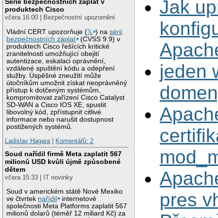
Jak up
Série bezpečnostních záplat v
produktech Cisco
včera 16:00 | Bezpečnostní upozornění
konfig
Vládní CERT upozorňuje (
𝕏
) na
sérii
bezpečnostních záplat
(CVSS 9.9) v
Apach
produktech Cisco řešících kritické
zranitelnosti umožňující obejití
autentizace, eskalaci oprávnění,
jeden 
vzdálené spuštění kódu a odepření
služby. Úspěšné zneužití může
útočníkům umožnit získat neoprávněný
domen
přístup k dotčeným systémům,
kompromitovat zařízení Cisco Catalyst
SD-WAN a Cisco IOS XE, spustit
Apach
libovolný kód, zpřístupnit citlivé
informace nebo narušit dostupnost
postižených systémů.
certifi
Ladislav Hagara
|
Komentářů: 2
mod_
Soud nařídil firmě Meta zaplatit 567
milionů USD kvůli újmě způsobené
dětem
Apache
včera 15:33 | IT novinky
Soud v americkém státě Nové Mexiko
pres v
ve čtvrtek
nařídil
internetové
společnosti Meta Platforms zaplatit 567
milionů dolarů (téměř 12 miliard Kč) za