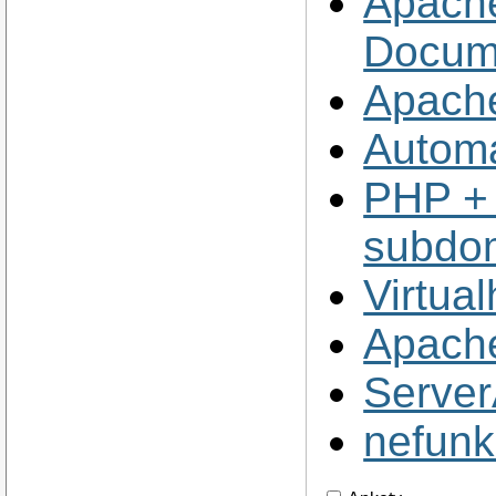
Apache
Docum
Apache
Autom
PHP + 
subdo
Virtua
Apache
Server
nefunk