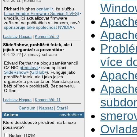
4.8. 20:11 | Komunita
Window
Richard Hughes
oznámil
, že službu
Linux Vendor Firmware Service (LVFS)
Apache
umožňující aktualizovat firmware
zařízení na počítačích s Linuxem, nově
sponzoruje také společnost NVIDIA
.
Apache
Ladislav Hagara
|
Komentářů: 0
Problé
SlideRshow, prohlížeč fotek, ale i
jejich organizér a prezentátor
4.8. 12:22 | Zajímavý software
více 
Edvard Rejthar na blogu zaměstnanců
CZ.NIC
představil
svou aplikaci
Apach
SlideRshow
(
GitHub
). Funguje jako
prohlížeč fotek, ale i jako jejich
organizér a prezentátor. Neinstaluje se,
Apache
běží přímo v prohlížeči. Bez serveru.
Offline.
subdo
Ladislav Hagara
|
Komentářů: 11
Centrum
|
Napsat
|
Starší
smero
Anketa
navrhněte »
Které desktopové prostředí na Linuxu
Ovlada
používáte?
Budgie
(
10%
)