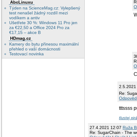
R
AbcLinuxu
O
Týden na ScienceMag.cz: Vylepšený
test nenašel žádný rozdíl mezi
W
vodíkem a antiv
Ušetřete 30 %: Windows 11 Pro jen
za €22,50 a Office 2024 Pro za
€17,15 – akce B
HDmag.cz
Kamery do bytu přinesou maximální
přehled o vaší domácnosti
Testovací novinka
3
R
O
C
2.5.2021
Re: Suga
Odpověd
tttssss 
tlustej pi
27.4.2021 12:07
Ruža B
Re: SugarChain - The wo