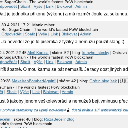
e: SugarChain - The world's fastest PoW blockchain
dpovědět
|
Sbalit
|
Výše
|
Link
|
Blokovat
|
Admin
att je jednotka příkonu (výkonu) a má rozměr Joule za sekundu
30.4.2021 17:21 Manic miner
Re: SugarChain - The world's fastest PoW blockchain
Odpovědět
|
Sbalit
|
Výše
|
Link
|
Blokovat
|
Admin
Ja nevedel ze je to pisemka z fyziky a nemuzu pouzit slang :)
0.4.2021 22:45
Aleš Kapica
| skóre: 52 | blog:
kenyho_stesky
| Ostrava
e: SugarChain - The world's fastest PoW blockchain
dpovědět
|
Sbalit
|
Výše
|
Link
|
Blokovat
|
Admin
ítíš špatně. O mou karmu se bát nemusíš. Je tady dost jiných ad
 20:28
MakeIranBombedAgain❗
| skóre: 42 | blog:
Grétin blogísek
| 🇮
rChain - The world's fastest PoW blockchain
ět
|
Sbalit
|
Výše
|
Link
|
Blokovat
|
Admin
pustíš jakoby jenom veškole/vpráci a nemužeš bejt vmínusu přec
rát profrcal stamiliony za uplný hovadiny
🫃,
tlustá pirátka šíří antisemitcký bl
ecelin
| skóre: 40 | blog:
RuzaBecelinBlog
rld's fastest PoW blockchain