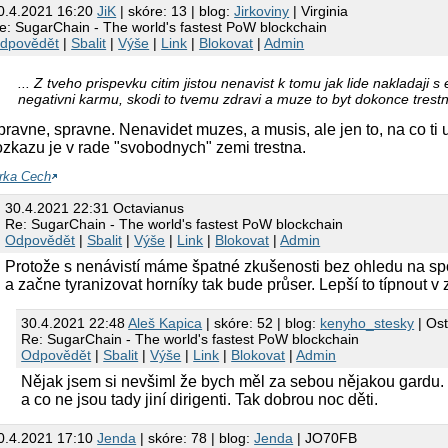
0.4.2021 16:20
JiK
| skóre: 13 | blog:
Jirkoviny
| Virginia
e: SugarChain - The world's fastest PoW blockchain
dpovědět
|
Sbalit
|
Výše
|
Link
|
Blokovat
|
Admin
... Z tveho prispevku citim jistou nenavist k tomu jak lide nakladaji 
negativni karmu, skodi to tvemu zdravi a muze to byt dokonce trestn
pravne, spravne. Nenavidet muzes, a musis, ale jen to, na co ti
ozkazu je v rade "svobodnych" zemi trestna.
irka Cech
30.4.2021 22:31 Octavianus
Re: SugarChain - The world's fastest PoW blockchain
Odpovědět
|
Sbalit
|
Výše
|
Link
|
Blokovat
|
Admin
Protože s nenávistí máme špatné zkušenosti bez ohledu na sp
a začne tyranizovat horníky tak bude průser. Lepší to típnout v
30.4.2021 22:48
Aleš Kapica
| skóre: 52 | blog:
kenyho_stesky
| Os
Re: SugarChain - The world's fastest PoW blockchain
Odpovědět
|
Sbalit
|
Výše
|
Link
|
Blokovat
|
Admin
Nějak jsem si nevšiml že bych měl za sebou nějakou gardu.
a co ne jsou tady jiní dirigenti. Tak dobrou noc děti.
0.4.2021 17:10
Jendа
| skóre: 78 | blog:
Jenda
| JO70FB