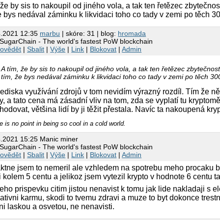
 že by sis to nakoupil od jiného vola, a tak ten řetězec zbytečn
e bys nedával záminku k likvidaci toho co tady v zemi po těch 3
4.2021 12:35
marbu
| skóre: 31 | blog:
hromada
SugarChain - The world's fastest PoW blockchain
ovědět
|
Sbalit
|
Výše
|
Link
|
Blokovat
|
Admin
A tím, že by sis to nakoupil od jiného vola, a tak ten řetězec zbytečno
tím, že bys nedával záminku k likvidaci toho co tady v zemi po těch 30
lediska využívání zdrojů v tom nevidím výrazný rozdíl. Tím že n
y, a tato cena má zásadní vliv na tom, zda se vyplatí tu krypto
hodovat, většina lidí by ji těžit přestala. Navíc ta nakoupená k
e is no point in being so cool in a cold world.
4.2021 15:25 Manic miner
SugarChain - The world's fastest PoW blockchain
ovědět
|
Sbalit
|
Výše
|
Link
|
Blokovat
|
Admin
ktne jsem to nemeril ale vzhledem na spotrebu meho procaku by p
ji kolem 5 centu a jelikoz jsem vytezil krypto v hodnote 6 centu
veho prispevku citim jistou nenavist k tomu jak lide nakladaji s e
ativni karmu, skodi to tvemu zdravi a muze to byt dokonce trestn
ni laskou a osvetou, ne nenavisti.