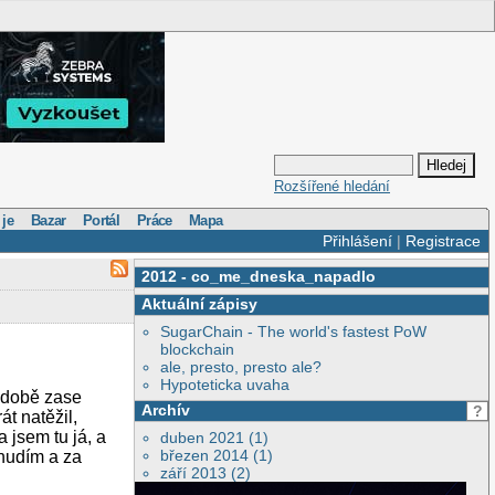
Rozšířené hledání
 je
Bazar
Portál
Práce
Mapa
Přihlášení
|
Registrace
2012
-
co_me_dneska_napadlo
Aktuální zápisy
SugarChain - The world's fastest PoW
blockchain
ale, presto, presto ale?
Hypoteticka uvaha
í době zase
Archív
?
át natěžil,
 jsem tu já, a
duben 2021 (1)
březen 2014 (1)
 nudím a za
září 2013 (2)