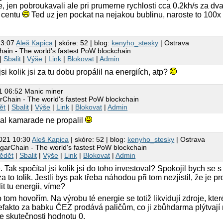
e, jen pobroukavali ale pri prumerne rychlosti cca 0.2kh/s za dv
7 centu
Ted uz jen pockat na nejakou bublinu, naroste to 100
23:07
Aleš Kapica
| skóre: 52 | blog:
kenyho_stesky
| Ostrava
ain - The world's fastest PoW blockchain
|
Sbalit
|
Výše
|
Link
|
Blokovat
|
Admin
jsi kolik jsi za tu dobu propálil na energiích, atp?
1 06:52 Manic miner
rChain - The world's fastest PoW blockchain
ět
|
Sbalit
|
Výše
|
Link
|
Blokovat
|
Admin
val kamarade ne propalil
021 10:30
Aleš Kapica
| skóre: 52 | blog:
kenyho_stesky
| Ostrava
garChain - The world's fastest PoW blockchain
ědět
|
Sbalit
|
Výše
|
Link
|
Blokovat
|
Admin
 Tak spočítal jsi kolik jsi do toho investoval? Spokojil bych se s
a to tolik. Jestli bys pak třeba náhodou při tom nezjistil, že je 
it tu energii, víme?
 tom hovořím. Na výrobu té energie se totiž likvidují zdroje, kte
efakto za babku ČEZ prodává paličům, co ji zbůhdarma plýtvají
e skutečnosti hodnotu 0.