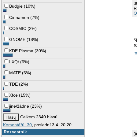
3
Budgie
(
10%
)
R
O
Cinnamon
(
7%
)
COSMIC
(
2%
)
GNOME
(
18%
)
s
r
KDE Plasma
(
30%
)
J
LXQt
(
6%
)
MATE
(
6%
)
TDE
(
2%
)
Xfce
(
15%
)
jiné/žádné
(
23%
)
Celkem 2340 hlasů
Komentářů: 30
, poslední 3.4. 20:20
Rozcestník
3