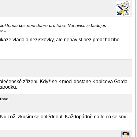
s elektrinou coz neni dobre pro tebe. Nenavisti si budujes
e...
 ukaze vlada a neziskovky, ale nenavist bez predchoziho
olečenské zřízení. Když se k moci dostane Kapicova Garda
 zárodku.
trava
 Nu což, zkusím se ohlédnout. Každopádně na to co se smí