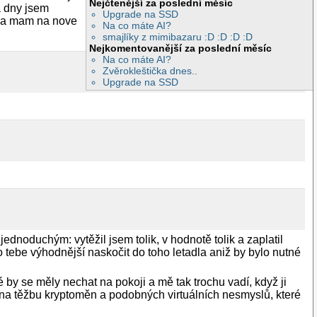
Nejčtenější za poslední měsíc
a dny jsem
Upgrade na SSD
x a mam na nove
Na co máte AI?
smajlíky z mimibazaru :D :D :D :D
Nejkomentovanější za poslední měsíc
Na co máte AI?
Zvěrokleštička dnes..
Upgrade na SSD
 jednoduchým: vytěžil jsem tolik, v hodnotě tolik a zaplatil
pro tebe výhodnější naskočit do toho letadla aniž by bylo nutné
ré by se měly nechat na pokoji a mě tak trochu vadí, když ji
 na těžbu kryptoměn a podobných virtuálních nesmyslů, které