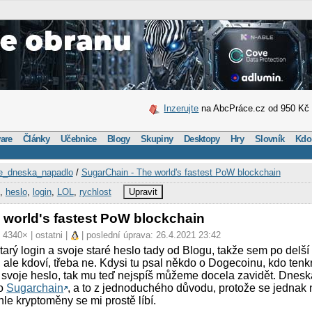
Inzerujte
na AbcPráce.cz od 950 Kč
are
Články
Učebnice
Blogy
Skupiny
Desktopy
Hry
Slovník
Kdo
_dneska_napadlo
/
SugarChain - The world's fastest PoW blockchain
,
heslo
,
login
,
LOL
,
rychlost
Upravit
 world's fastest PoW blockchain
 4340× | ostatni |
| poslední úprava: 26.4.2021 23:42
 starý login a svoje staré heslo tady od Blogu, takže sem po delš
 ale kdoví, třeba ne. Kdysi tu psal někdo o Dogecoinu, kdo tenkr
l svoje heslo, tak mu teď nejspíš můžeme docela zavidět. Dneska
 o
Sugarchain
, a to z jednoduchého důvodu, protože se jednak
hle kryptoměny se mi prostě líbí.