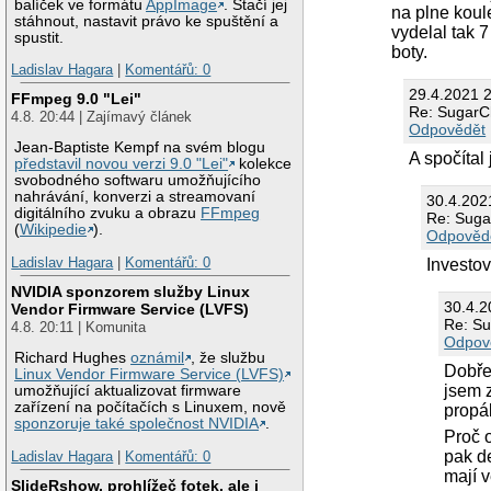
balíček ve formátu
AppImage
. Stačí jej
na plne koul
stáhnout, nastavit právo ke spuštění a
vydelal tak 
spustit.
boty.
Ladislav Hagara
|
Komentářů: 0
29.4.2021 
FFmpeg 9.0 "Lei"
Re: SugarCh
4.8. 20:44 | Zajímavý článek
Odpovědět
Jean-Baptiste Kempf na svém blogu
A spočítal 
představil novou verzi 9.0 "Lei"
kolekce
svobodného softwaru umožňujícího
nahrávání, konverzi a streamovaní
30.4.202
digitálního zvuku a obrazu
FFmpeg
Re: Suga
(
Wikipedie
).
Odpověd
Ladislav Hagara
|
Komentářů: 0
Investo
NVIDIA sponzorem služby Linux
30.4.2
Vendor Firmware Service (LVFS)
Re: Su
4.8. 20:11 | Komunita
Odpov
Richard Hughes
oznámil
, že službu
Dobře.
Linux Vendor Firmware Service (LVFS)
jsem z
umožňující aktualizovat firmware
zařízení na počítačích s Linuxem, nově
propál
sponzoruje také společnost NVIDIA
.
Proč o
pak d
Ladislav Hagara
|
Komentářů: 0
mají v
SlideRshow, prohlížeč fotek, ale i