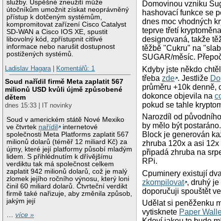
služby. Úspěšné zneužití může
Domovinou vzniku Suga
útočníkům umožnit získat neoprávněný
hashovací funkce se p
přístup k dotčeným systémům,
dnes moc vhodných kry
kompromitovat zařízení Cisco Catalyst
teprve třetí kryptoměn
SD-WAN a Cisco IOS XE, spustit
designovaná, takže těž
libovolný kód, zpřístupnit citlivé
informace nebo narušit dostupnost
těžbě "Cukru" na "slab
postižených systémů.
SUGAR/měsíc. Přepočte
Ladislav Hagara
|
Komentářů: 1
Kdyby jste někdo chtě
třeba
zde
. Jestliže
Do
Soud nařídil firmě Meta zaplatit 567
průměru +10k denně, c
milionů USD kvůli újmě způsobené
dokonce objevila na
c
dětem
pokud se tahle krypto
dnes 15:33 | IT novinky
Narozdíl od původního 
Soud v americkém státě Nové Mexiko
by mělo být postaráno.
ve čtvrtek
nařídil
internetové
Block je generován každ
společnosti Meta Platforms zaplatit 567
milionů dolarů (téměř 12 miliard Kč) za
zhruba 120x a asi 12x
újmy, které její platformy působí mladým
připadá zhruba na srpe
lidem. S přihlédnutím k dřívějšímu
RPi.
verdiktu tak má společnost celkem
zaplatit 942 milionů dolarů, což je malý
Cpuminery existují dva
zlomek jejího ročního výnosu, který loni
zkompilovat
, druhý je
činil 60 miliard dolarů. Čtvrteční verdikt
doporučuji spouštět v
firmě také nařizuje, aby změnila způsob,
jakým její
Udělat si peněženku m
vytisknete
Paper Walle
…
více »
Kdoví jakou to bude mít