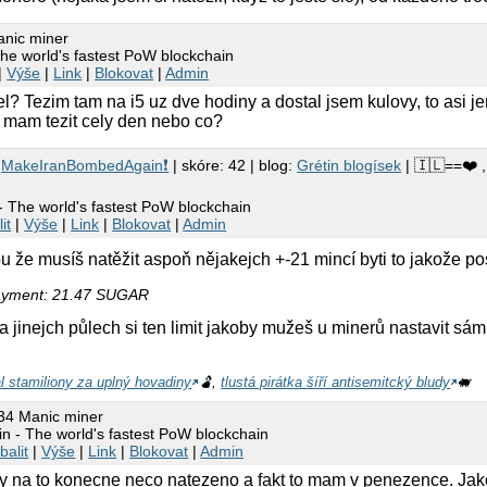
anic miner
he world's fastest PoW blockchain
|
Výše
|
Link
|
Blokovat
|
Admin
l? Tezim tam na i5 uz dve hodiny a dostal jsem kulovy, to asi j
 mam tezit cely den nebo co?
1
MakeIranBombedAgain❗
| skóre: 42 | blog:
Grétin blogísek
| 🇮🇱==❤️ 
 The world's fastest PoW blockchain
it
|
Výše
|
Link
|
Blokovat
|
Admin
u že musíš natěžit aspoň nějakejch +-21 mincí byti to jakože pos
yment: 21.47 SUGAR
a jinejch půlech si ten limit jakoby mužeš u minerů nastavit sá
cal stamiliony za uplný hovadiny
🫃,
tlustá pirátka šíří antisemitcký bludy
🐖
34 Manic miner
n - The world's fastest PoW blockchain
balit
|
Výše
|
Link
|
Blokovat
|
Admin
y na to konecne neco natezeno a fakt to mam v penezence. Jako 