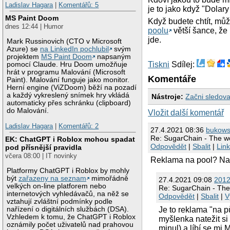
Ladislav Hagara
|
Komentářů: 5
je to jako když "Dolary
MS Paint Doom
Když budete chtít, můž
dnes 12:44 | Humor
poolu
větší šance, že 
jde.
Mark Russinovich (CTO v Microsoft
Azure) se
na LinkedIn pochlubil
svým
projektem
MS Paint Doom
napsaným
Tiskni
Sdílej:
pomocí Claude. Hru Doom umožňuje
hrát v programu Malování (Microsoft
Komentáře
Paint). Malování funguje jako monitor.
Herní engine (ViZDoom) běží na pozadí
a každý vykreslený snímek hry vkládá
Nástroje:
Začni sledova
automaticky přes schránku (clipboard)
do Malování.
Vložit další komentář
Ladislav Hagara
|
Komentářů: 2
27.4.2021 08:36
bukows
Re: SugarChain - The wo
EK: ChatGPT i Roblox mohou spadat
Odpovědět
|
Sbalit
|
Lin
pod přísnější pravidla
včera 08:00 | IT novinky
Reklama na pool? Na 
Platformy ChatGPT i Roblox by mohly
být
zařazeny na seznam
mimořádně
27.4.2021 09:08
201
velkých on-line platforem nebo
Re: SugarChain - The
internetových vyhledávačů, na něž se
Odpovědět
|
Sbalit
|
V
vztahují zvláštní podmínky podle
Je to reklama "na p
nařízení o digitálních službách (DSA).
Vzhledem k tomu, že ChatGPT i Roblox
myšlenka natežit si
oznámily počet uživatelů nad prahovou
minul) a líbí se mi 