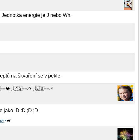
. Jednotka energie je J nebo Wh.
eptů na škvaření se v pekle.
==❤️ , 🇵🇸==💩 , 🇪🇺==☭
e jako :D :D ;D ;D
udy
🐖