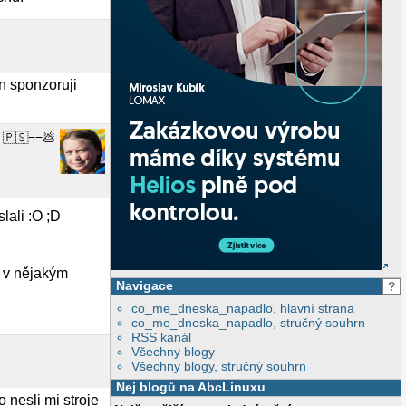
en sponzoruji
, 🇵🇸==💩
lali :O ;D
m v nějakým
Navigace
?
co_me_dneska_napadlo, hlavní strana
co_me_dneska_napadlo, stručný souhrn
RSS kanál
Všechny blogy
Všechny blogy, stručný souhrn
Nej blogů na AbcLinuxu
nesli mi stroje