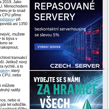
na 2019. Jako
 CPU. Mimochodem
neru je to snad
 na CPU přímo
ředstavu
při
odpovídá asi 1350
.
nejvíc, mužete
to býva v
ávno se
 nakopnout,
chlost transakcí
ší. Jelikož nový
a rychlé, a to
ingem
, který
ých CPU, nebo
si můžete
druhý raději
nce, nebo si
pár let odložíte.
 rychlosti těžby,