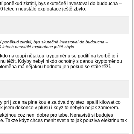
ostí poněkud zkrátil, bys skutečně investoval do budoucna –
00 letech neustálé exploatace ještě zbylo.
stí poněkud zkrátil, bys skutečně investoval do budoucna –
0 letech neustálé exploatace ještě zbylo.
ěkdo nakoupí nějakou kryptoměnu se podílí na tvorbě její
měnu těžit. Kdyby nebyl nikdo ochotný s danou kryptoměnou
ryptoměna má nějakou hodnotu jen pokud se stále těží.
ri jizde na plne koule za dva dny stezi spalil kilowat co
 tak jsem dokonce v plusu i kdyz to nebylo nejak zamerem.
lektrinou coz neni dobre pro tebe. Nenavisti si budujes
e. Takze kdyz chces menit svet a to jak pouziva elektrinu tak