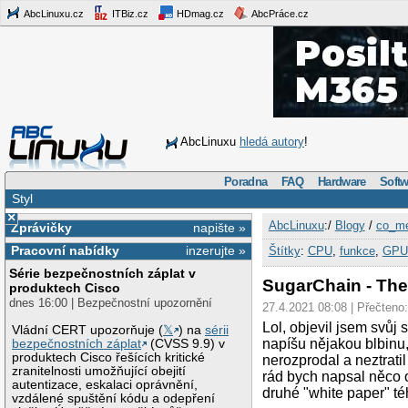
AbcLinuxu.cz
ITBiz.cz
HDmag.cz
AbcPráce.cz
AbcLinuxu
hledá autory
!
Poradna
FAQ
Hardware
Softw
Styl
×
AbcLinuxu
:/
Blogy
/
co_me
Zprávičky
napište »
Pracovní nabídky
inzerujte »
Štítky
:
CPU
,
funkce
,
GPU
Série bezpečnostních záplat v
SugarChain - The
produktech Cisco
dnes 16:00 | Bezpečnostní upozornění
27.4.2021 08:08 | Přečteno:
Lol, objevil jsem svůj
Vládní CERT upozorňuje (
𝕏
) na
sérii
napíšu nějakou blbinu,
bezpečnostních záplat
(CVSS 9.9) v
produktech Cisco řešících kritické
nerozprodal a neztrati
zranitelnosti umožňující obejití
rád bych napsal něco
autentizace, eskalaci oprávnění,
druhé "white paper" té
vzdálené spuštění kódu a odepření