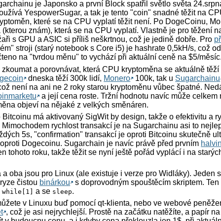
rchainu je Japonsko a první Block spatřil světlo světa 24.srp
oužívá YespowerSugar, a tak je tento "coin" snadné těžit na
ptoměn, které se na CPU vyplatí těžit není. Po DogeCoinu, Mo
a (kterou znám), která se na CPU vyplatí. Vlastně je pro těžení
aři s GPU a ASIC si příliš neškrtnou, což je jedině dobře. Pro
p
ém" stroji (starý notebook s Core i5) je hashrate 0,5kH/s, což 
no na "tvrdou měnu" to vychází při aktuální ceně na $5/měsíc
l zkoumat a porovnávat, která CPU kryptoměna se aktuálně těží 
gecoin
dneska těží 300k lidí,
Monero
100k, tak u
Sugarchainu
ož není na ani ne 2 roky starou kryptoměnu vůbec špatné. Ned
oinmarketu
a její cena roste. Tržní hodnotu navíc může celkem
měna objeví na nějaké z velkých směnáren.
Bitcoinu má aktivovaný SigWit by design, takže o efektivitu a ry
 Mimochodem rychlost transakcí je na Sugarchainu asi to nejlep
ých 5s, "confirmation" transakcí je oproti Bitcoinu skutečně ultr
 oproti Dogecoinu. Sugarchain je navíc právě před prvním
halv
n tohoto roku, takže těžit se nyní ještě pořád vyplácí i na star
 a oba jsou pro Linux (ale existuje i verze pro Widláky). Jeden 
 ryze čistou
binárkou
s doprovodným spouštěcím skriptem. Ten 
e
a se
.
while[1]
sleep
ůžete v Linuxu buď pomocí qt-klienta, nebo ve webové peněže
t
, což je asi nejrychlejší. Prostě na začátku natěžíte, a papír na 
 v budoucnu cenu, a i kdyby cena překlouzla jen 1$, při aktuální