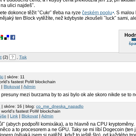
 na ulici najdeš".
ete dokonce těžit "Cukr" třeba na ryze
českém poolu
. S malou 
nějaký ten Block vytěžíte, než kdybyste zkoušeli "luck" sami, ale 
Hodn
špa
t
(2)
?
,
Tisk
ki
| skóre: 11
rld's fastest PoW blockchain
k
|
Blokovat
|
Admin
presuny mezi burzama by to asi bylo ok ale skoro nikde se to 
2
| skóre: 16 | blog:
co_me_dneska_napadlo
 world's fastest PoW blockchain
ýše
|
Link
|
Blokovat
|
Admin
ůl" (abych podpořil komixáka), a to hlavně na CPU kryptoměny. L
 něco a to procesorem a ne GPU. Taky se mi líbí Dogecoin (ten
Monero (nějaká jsem si natěžil, když to ještě šlo), od každého tro