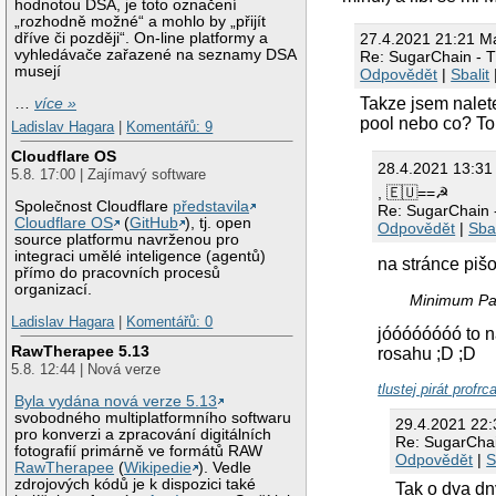
hodnotou DSA, je toto označení
„rozhodně možné“ a mohlo by „přijít
27.4.2021 21:21 M
dříve či později“. On-line platformy a
vyhledávače zařazené na seznamy DSA
Re: SugarChain - T
musejí
Odpovědět
|
Sbalit
Takze jsem nalete
…
více »
pool nebo co? To
Ladislav Hagara
|
Komentářů: 9
Cloudflare OS
28.4.2021 13:3
5.8. 17:00 | Zajímavý software
, 🇪🇺==☭
Společnost Cloudflare
představila
Re: SugarChain -
Cloudflare OS
(
GitHub
), tj. open
Odpovědět
|
Sbal
source platformu navrženou pro
integraci umělé inteligence (agentů)
na stránce pišo
přímo do pracovních procesů
organizací.
Minimum Pa
Ladislav Hagara
|
Komentářů: 0
jóóóóóóóó to n
RawTherapee 5.13
rosahu ;D ;D
5.8. 12:44 | Nová verze
tlustej pirát profr
Byla vydána nová verze 5.13
svobodného multiplatformního softwaru
29.4.2021 22:
pro konverzi a zpracování digitálních
Re: SugarChai
fotografií primárně ve formátů RAW
Odpovědět
|
S
RawTherapee
(
Wikipedie
). Vedle
zdrojových kódů je k dispozici také
Tak o dva dn