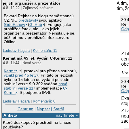
A tím,
jejich organizér a prezentátor
4.8. 12:22 | Zajímavý software
tím, ž
Edvard Rejthar na blogu zaměstnanců
30.
CZ.NIC
představil
svou aplikaci
Re: 
SlideRshow
(
GitHub
). Funguje jako
Odp
prohlížeč fotek, ale i jako jejich
organizér a prezentátor. Neinstaluje se,
běží přímo v prohlížeči. Bez serveru.
Offline.
Ladislav Hagara
|
Komentářů: 11
Z h
Kermit má 45 let. Vydán C-Kermit 11
cen
4.8. 11:44 | Nová verze
obc
Kermit
, tj. protokol pro přenos souborů,
Ther
vznikl před 45 lety
. Při této příležitosti
byla po 15 letech od vydání poslední
30.
stabilní verze 9.0.302 vydána
nová
Re: 
stabilní verze 11
implementace
C-
Odp
Kermit
. S podporou IPv6.
Exa
Ladislav Hagara
|
Komentářů: 0
sto
Centrum
|
Napsat
|
Starší
Z t
Anketa
navrhněte »
neg
zac
Které desktopové prostředí na Linuxu
používáte?