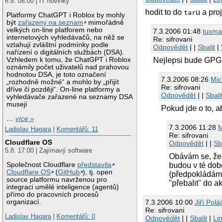
6.8. 08:00 | IT novinky
hodit to do
u a pro
tar
Platformy ChatGPT i Roblox by mohly
být
zařazeny na seznam
mimořádně
velkých on-line platforem nebo
7.3.2006 01:48
tuxma
internetových vyhledávačů, na něž se
Re: sifrovani
vztahují zvláštní podmínky podle
Odpovědět
| |
Sbalit
|
nařízení o digitálních službách (DSA).
Vzhledem k tomu, že ChatGPT i Roblox
Nejlepsi bude GPG.
oznámily počet uživatelů nad prahovou
hodnotou DSA, je toto označení
7.3.2006 08:26
Mic
„rozhodně možné“ a mohlo by „přijít
Re: sifrovani
dříve či později“. On-line platformy a
Odpovědět
| |
Sbali
vyhledávače zařazené na seznamy DSA
musejí
Pokud jde o to, a
…
více »
7.3.2006 11:28
M
Ladislav Hagara
|
Komentářů: 11
Re: sifrovani
Cloudflare OS
Odpovědět
| |
Sb
5.8. 17:00 | Zajímavý software
Obávám se, že p
Společnost Cloudflare
představila
budou v té době
Cloudflare OS
(
GitHub
), tj. open
(předpokládám, 
source platformu navrženou pro
"přebalit" do a
integraci umělé inteligence (agentů)
přímo do pracovních procesů
organizací.
7.3.2006 10:00
Jiří Polá
Re: sifrovani
Ladislav Hagara
|
Komentářů: 0
Odpovědět
| |
Sbalit
|
Li