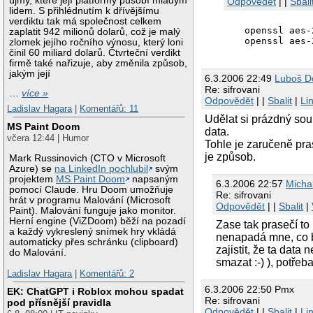
újmy, které její platformy působí mladým
Odpovědět
| |
Sbali
lidem. S přihlédnutím k dřívějšímu
verdiktu tak má společnost celkem
  openssl aes-
zaplatit 942 milionů dolarů, což je malý
zlomek jejího ročního výnosu, který loni
činil 60 miliard dolarů. Čtvrteční verdikt
firmě také nařizuje, aby změnila způsob,
jakým její
6.3.2006 22:49
Luboš Do
Re: sifrovani
…
více »
Odpovědět
| |
Sbalit
|
Li
Ladislav Hagara
|
Komentářů: 11
Udělat si prázdný sou
MS Paint Doom
data.
včera 12:44 | Humor
Tohle je zaručeně pr
je způsob.
Mark Russinovich (CTO v Microsoft
Azure) se
na LinkedIn pochlubil
svým
projektem
MS Paint Doom
napsaným
6.3.2006 22:57
Micha
pomocí Claude. Hru Doom umožňuje
Re: sifrovani
hrát v programu Malování (Microsoft
Odpovědět
| |
Sbalit
|
Paint). Malování funguje jako monitor.
Herní engine (ViZDoom) běží na pozadí
Zase tak prasečí to
a každý vykreslený snímek hry vkládá
nenapadá mne, co b
automaticky přes schránku (clipboard)
zajistit, že ta data
do Malování.
smazat :-) ), potřeb
Ladislav Hagara
|
Komentářů: 2
6.3.2006 22:50 Pmx
EK: ChatGPT i Roblox mohou spadat
Re: sifrovani
pod přísnější pravidla
Odpovědět
| |
Sbalit
|
Li