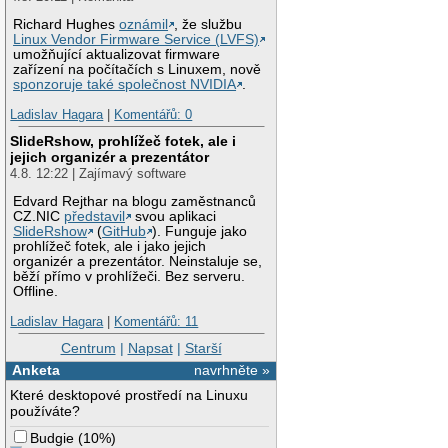
Richard Hughes
oznámil
, že službu
Linux Vendor Firmware Service (LVFS)
umožňující aktualizovat firmware
zařízení na počítačích s Linuxem, nově
sponzoruje také společnost NVIDIA
.
Ladislav Hagara
|
Komentářů: 0
SlideRshow, prohlížeč fotek, ale i
jejich organizér a prezentátor
4.8. 12:22 | Zajímavý software
Edvard Rejthar na blogu zaměstnanců
CZ.NIC
představil
svou aplikaci
SlideRshow
(
GitHub
). Funguje jako
prohlížeč fotek, ale i jako jejich
organizér a prezentátor. Neinstaluje se,
běží přímo v prohlížeči. Bez serveru.
Offline.
Ladislav Hagara
|
Komentářů: 11
Centrum
|
Napsat
|
Starší
Anketa
navrhněte »
Které desktopové prostředí na Linuxu
používáte?
Budgie
(
10%
)