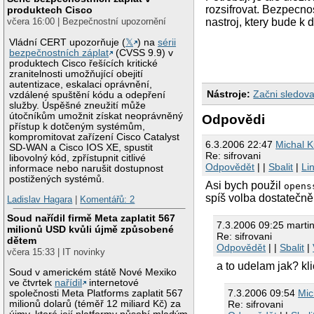
rozsifrovat. Bezpecno
produktech Cisco
včera 16:00 | Bezpečnostní upozornění
nastroj, ktery bude k 
Vládní CERT upozorňuje (
𝕏
) na
sérii
bezpečnostních záplat
(CVSS 9.9) v
produktech Cisco řešících kritické
zranitelnosti umožňující obejití
autentizace, eskalaci oprávnění,
Nástroje:
Začni sledova
vzdálené spuštění kódu a odepření
služby. Úspěšné zneužití může
útočníkům umožnit získat neoprávněný
Odpovědi
přístup k dotčeným systémům,
kompromitovat zařízení Cisco Catalyst
6.3.2006 22:47
Michal 
SD-WAN a Cisco IOS XE, spustit
Re: sifrovani
libovolný kód, zpřístupnit citlivé
Odpovědět
| |
Sbalit
|
Li
informace nebo narušit dostupnost
postižených systémů.
Asi bych použil
opens
spíš volba dostatečn
Ladislav Hagara
|
Komentářů: 2
Soud nařídil firmě Meta zaplatit 567
7.3.2006 09:25 marti
milionů USD kvůli újmě způsobené
Re: sifrovani
dětem
Odpovědět
| |
Sbalit
|
včera 15:33 | IT novinky
a to udelam jak? kl
Soud v americkém státě Nové Mexiko
ve čtvrtek
nařídil
internetové
7.3.2006 09:54
Mic
společnosti Meta Platforms zaplatit 567
Re: sifrovani
milionů dolarů (téměř 12 miliard Kč) za