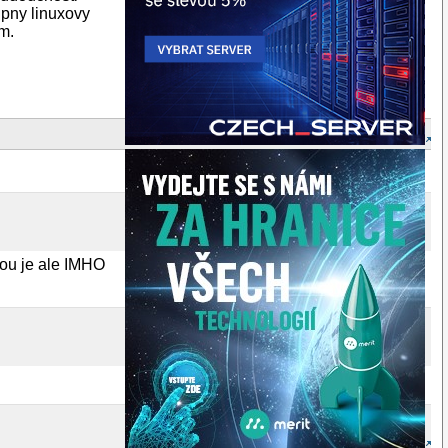
upny linuxovy
am.
ou je ale IMHO