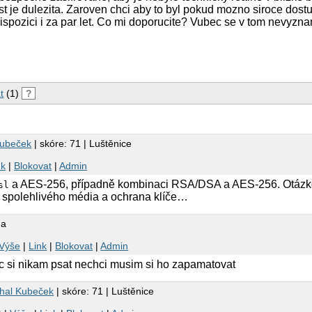
st je dulezita. Zaroven chci aby to byl pokud mozno siroce dost
dispozici i za par let. Co mi doporucite? Vubec se v tom nevyzn
t
(1)
?
Kubeček
| skóre: 71 | Luštěnice
nk
|
Blokovat
|
Admin
a AES-256, případně kombinaci RSA/DSA a AES-256. Otázk
sl
ě spolehlivého média a ochrana klíče…
na
Výše
|
Link
|
Blokovat
|
Admin
ic si nikam psat nechci musim si ho zapamatovat
hal Kubeček
| skóre: 71 | Luštěnice