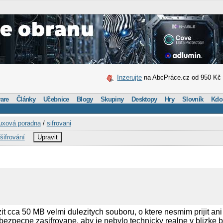
Inzerujte
na AbcPráce.cz od 950 Kč
are
Články
Učebnice
Blogy
Skupiny
Desktopy
Hry
Slovník
Kdo
uxová poradna
/
sifrovani
šifrování
Upravit
i
t cca 50 MB velmi dulezitych souboru, o ktere nesmim prijit ani 
t bezpecne zasifrovane, aby je nebylo technicky realne v blizke