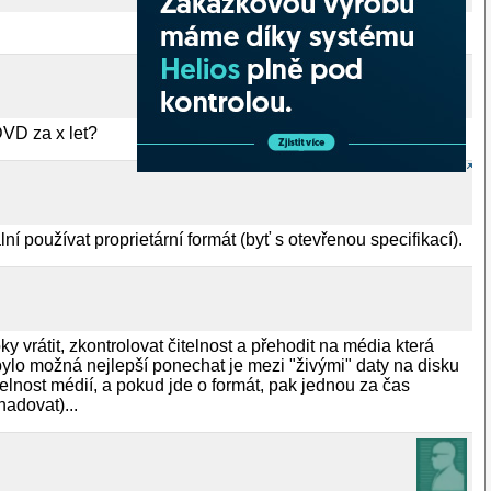
VD za x let?
ní používat proprietární formát (byť s otevřenou specifikací).
 vrátit, zkontrolovat čitelnost a přehodit na média která
bylo možná nejlepší ponechat je mezi "živými" daty na disku
telnost médií, a pokud jde o formát, pak jednou za čas
hadovat)...