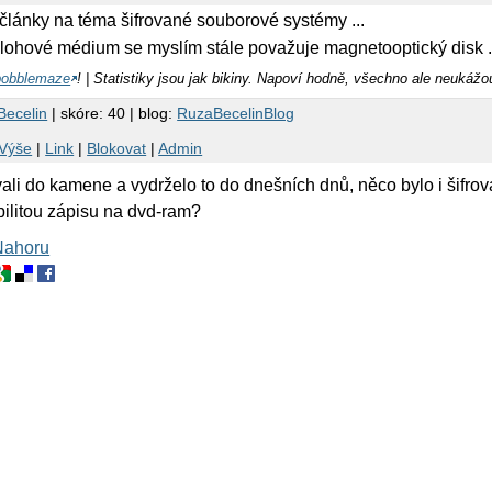
články na téma šifrované souborové systémy ...
álohové médium se myslím stále považuje magnetooptický disk .
bobblemaze
! | Statistiky jsou jak bikiny. Napoví hodně, všechno ale neukážo
Becelin
| skóre: 40 | blog:
RuzaBecelinBlog
Výše
|
Link
|
Blokovat
|
Admin
ali do kamene a vydrželo to do dnešních dnů, něco bylo i šifrov
abilitou zápisu na dvd-ram?
Nahoru