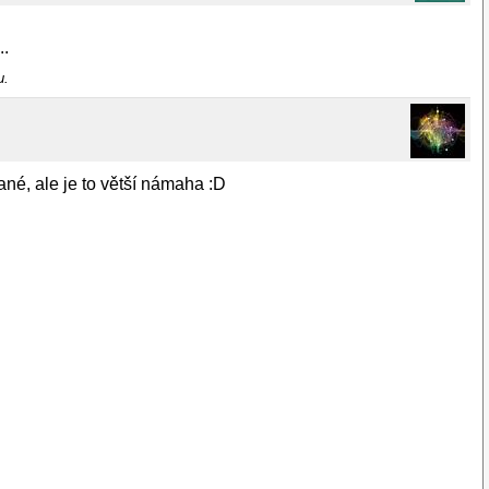
..
u.
ané, ale je to větší námaha :D