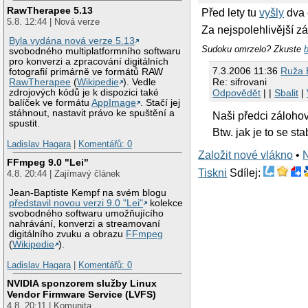
RawTherapee 5.13
Před lety tu
vyšly
dva 
5.8. 12:44 | Nová verze
Za nejspolehlivější z
Byla vydána nová verze 5.13
Sudoku omrzelo? Zkuste
svobodného multiplatformního softwaru
pro konverzi a zpracování digitálních
7.3.2006 11:36
Ruža 
fotografií primárně ve formátů RAW
Re: sifrovani
RawTherapee
(
Wikipedie
). Vedle
Odpovědět
| |
Sbalit
|
zdrojových kódů je k dispozici také
balíček ve formátu
AppImage
. Stačí jej
stáhnout, nastavit právo ke spuštění a
Naši předci zálohov
spustit.
Btw. jak je to se st
Ladislav Hagara
|
Komentářů: 0
Založit nové vlákno
•
FFmpeg 9.0 "Lei"
Tiskni
Sdílej:
4.8. 20:44 | Zajímavý článek
Jean-Baptiste Kempf na svém blogu
představil novou verzi 9.0 "Lei"
kolekce
svobodného softwaru umožňujícího
nahrávání, konverzi a streamovaní
digitálního zvuku a obrazu
FFmpeg
(
Wikipedie
).
Ladislav Hagara
|
Komentářů: 0
NVIDIA sponzorem služby Linux
Vendor Firmware Service (LVFS)
4.8. 20:11 | Komunita