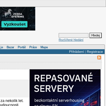
Rozšířené hledání
 je
Bazar
Portál
Práce
Mapa
Přihlášení
|
Registrace
za nekolik let.
 budoucnosti