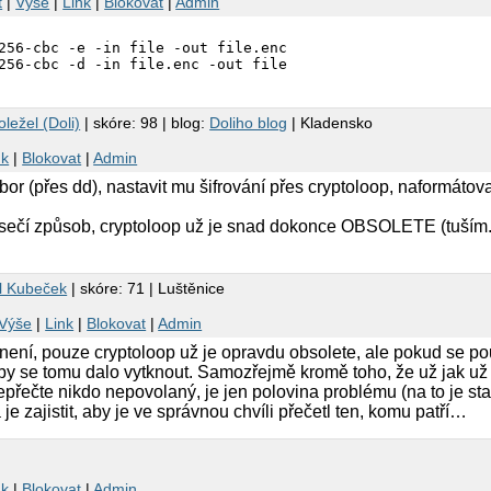
t
|
Výše
|
Link
|
Blokovat
|
Admin
256-cbc -e -in file -out file.enc

ležel (Doli)
| skóre: 98 | blog:
Doliho blog
| Kladensko
nk
|
Blokovat
|
Admin
bor (přes dd), nastavit mu šifrování přes cryptoloop, naformátov
asečí způsob, cryptoloop už je snad dokonce OBSOLETE (tuším..
l Kubeček
| skóre: 71 | Luštěnice
Výše
|
Link
|
Blokovat
|
Admin
 není, pouze cryptoloop už je opravdu obsolete, ale pokud se p
y se tomu dalo vytknout. Samozřejmě kromě toho, že už jak už 
 nepřečte nikdo nepovolaný, je jen polovina problému (na to je st
a je zajistit, aby je ve správnou chvíli přečetl ten, komu patří…
nk
|
Blokovat
|
Admin