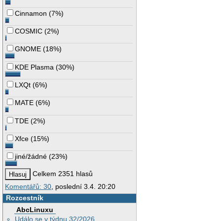
Cinnamon
(
7%
)
COSMIC
(
2%
)
GNOME
(
18%
)
KDE Plasma
(
30%
)
LXQt
(
6%
)
MATE
(
6%
)
TDE
(
2%
)
Xfce
(
15%
)
jiné/žádné
(
23%
)
Celkem 2351 hlasů
Komentářů: 30
, poslední 3.4. 20:20
Rozcestník
AbcLinuxu
Událo se v týdnu 32/2026