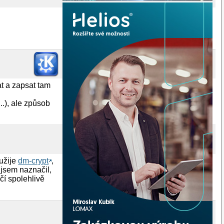
at a zapsat tam
.), ale způsob
oužije
dm-crypt
,
jsem naznačil,
ačí spolehlivě