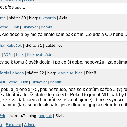
jet přes
...
gpg
rtin
| skóre: 39 | blog:
tuxmartin
| Jicin
Výše
|
Link
|
Blokovat
|
Admin
 Ale docela by me zajimalo kam pak s tim. Co udela CD nebo D
hal Kubeček
| skóre: 71 | Luštěnice
t
|
Výše
|
Link
|
Blokovat
|
Admin
by se k tomu člověk dostal i po delší době, nepovažuji za optimál
artin Lebeda
| skóre: 22 | blog:
Martinuv_blog
| Plzeň
alit
|
Výše
|
Link
|
Blokovat
|
Admin
okud je ono x > 5, pak nezbude, než se k datům každé 3 (?) roky
 aktuální a totéž platí o formátech. Pokud to jen 50MB, pak by 
že živá data si všichni průběžně zálohujeme) - tím se vyřeší či
ktuálního (tar asi bude aktuální ještě dlouho, gpg si netroufnu od
ček
| skóre: 47 | blog:
naopak
| Sivice
nk
|
Blokovat
|
Admin