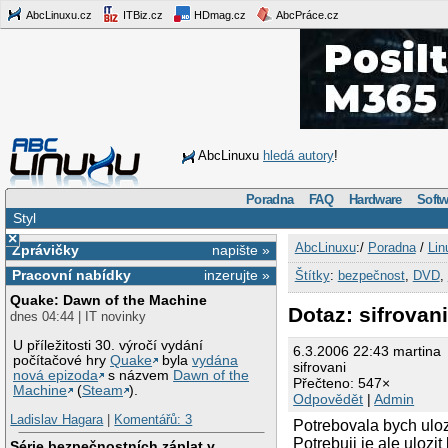
AbcLinuxu.cz
ITBiz.cz
HDmag.cz
AbcPráce.cz
AbcLinuxu
hledá autory
!
Poradna
FAQ
Hardware
Softw
Styl
×
AbcLinuxu
:/
Poradna
/
Lin
Zprávičky
napište »
Pracovní nabídky
inzerujte »
Štítky
:
bezpečnost
,
DVD
,
Quake: Dawn of the Machine
Dotaz: sifrovan
dnes 04:44 | IT novinky
U příležitosti 30. výročí vydání
6.3.2006 22:43 martina
počítačové hry
Quake
byla
vydána
sifrovani
nová epizoda
s názvem
Dawn of the
Přečteno: 547×
Machine
(
Steam
).
Odpovědět
|
Admin
Ladislav Hagara
|
Komentářů: 3
Potrebovala bych ulozi
Potrebuji je ale ulozi
Série bezpečnostních záplat v