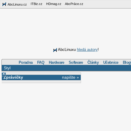
AbcLinuxu.cz
ITBiz.cz
HDmag.cz
AbcPráce.cz
AbcLinuxu
hledá autory
!
Poradna
FAQ
Hardware
Software
Články
Učebnice
Blog
Styl
×
AbcLinuxu
:/
Blogy
/
Finc
Zprávičky
napište »
programovacím jazyce
Pracovní nabídky
inzerujte »
Štítky
:
C
,
C++
,
Java
,
kom
EK: ChatGPT i Roblox mohou spadat
pod přísnější pravidla
Stálé h
včera 08:00 | IT novinky