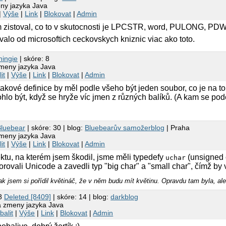
eny jazyka Java
|
Výše
|
Link
|
Blokovat
|
Admin
m zistoval, co to v skutocnosti je LPCSTR, word, PULONG, 
alo od microsoftich ceckovskych kniznic viac ako toto.
hingie
| skóre: 8
zmeny jazyka Java
it
|
Výše
|
Link
|
Blokovat
|
Admin
takové definice by měl podle všeho být jeden soubor, co je na to
hlo být, když se hryže víc jmen z různých balíků. (A kam se po
Bluebear
| skóre: 30 | blog:
Bluebearův samožerblog
| Praha
zmeny jazyka Java
it
|
Výše
|
Link
|
Blokovat
|
Admin
ktu, na kterém jsem škodil, jsme měli typedefy
(unsigned 
uchar
ovali Unicode a zavedli typ "big char" a "small char", čímž by
ak jsem si pořídil květináč, že v něm budu mít květinu. Opravdu tam byla, ale
58
Deleted [8409]
| skóre: 14 | blog:
darkblog
 a zmeny jazyka Java
balit
|
Výše
|
Link
|
Blokovat
|
Admin