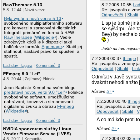
8.2.2008 10:55
Lad
RawTherapee 5.13
Re: javapolis a zm
5.8. 12:44 | Nová verze
Odpovědět
|
Sbalit
Byla vydána nová verze 5.13
Lisp je úplně jiná
svobodného multiplatformního softwaru
pro konverzi a zpracování digitálních
se sýšárpu. Ale t
fotografií primárně ve formátů RAW
Bey) by nechalo
RawTherapee
(
Wikipedie
). Vedle
)
zdrojových kódů je k dispozici také
balíček ve formátu
AppImage
. Stačí jej
Ještě na tom nejsem 
stáhnout, nastavit právo ke spuštění a
spustit.
7.2.2008 00:37
thingie
| 
Re: javapolis a zmeny j
Ladislav Hagara
|
Komentářů: 0
Odpovědět
|
Sbalit
|
Lin
FFmpeg 9.0 "Lei"
Odmítat v Javě syntak
4.8. 20:44 | Zajímavý článek
dvakrát nehodí anžto j
Jean-Baptiste Kempf na svém blogu
Růžové
lži.
představil novou verzi 9.0 "Lei"
kolekce
svobodného softwaru umožňujícího
7.2.2008 00:40
thingi
nahrávání, konverzi a streamovaní
Re: javapolis a zmeny
digitálního zvuku a obrazu
FFmpeg
Odpovědět
|
Sbalit
|
V
(
Wikipedie
).
A co má kdo proti t
Ladislav Hagara
|
Komentářů: 0
NVIDIA sponzorem služby Linux
Růžové
lži.
Vendor Firmware Service (LVFS)
7.2.2008 02:03
mir
4.8. 20:11 | Komunita