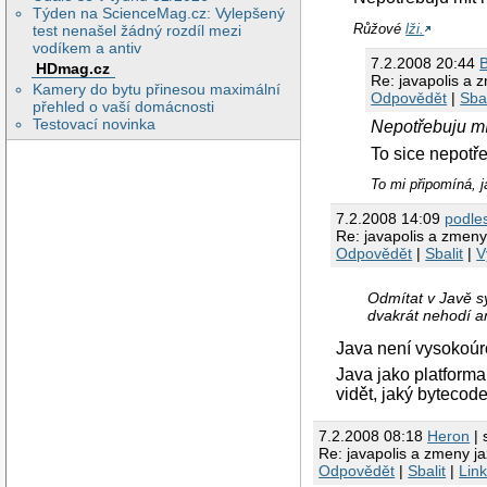
Týden na ScienceMag.cz: Vylepšený
Růžové
lži.
test nenašel žádný rozdíl mezi
vodíkem a antiv
7.2.2008 20:44
HDmag.cz
Re: javapolis a 
Kamery do bytu přinesou maximální
Odpovědět
|
Sbal
přehled o vaší domácnosti
Testovací novinka
Nepotřebuju mí
To sice nepotře
To mi připomíná, j
7.2.2008 14:09
podle
Re: javapolis a zmeny
Odpovědět
|
Sbalit
|
V
Odmítat v Javě sy
dvakrát nehodí an
Java není vysokoúro
Java jako platforma
vidět, jaký bytecod
7.2.2008 08:18
Heron
| 
Re: javapolis a zmeny j
Odpovědět
|
Sbalit
|
Lin