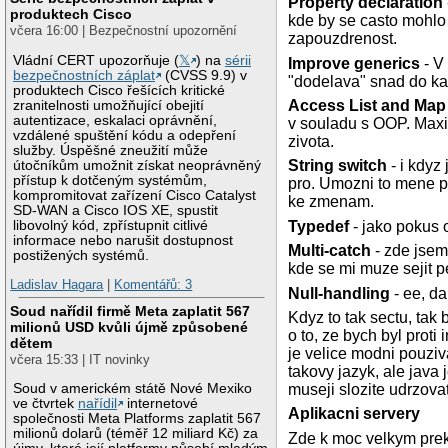
Property declaration
produktech Cisco
kde by se casto mohlo 
včera 16:00 | Bezpečnostní upozornění
zapouzdrenost.
Vládní CERT upozorňuje (
𝕏
) na
sérii
Improve generics
- V
bezpečnostních záplat
(CVSS 9.9) v
"dodelava" snad do k
produktech Cisco řešících kritické
Access List and Map 
zranitelnosti umožňující obejití
autentizace, eskalaci oprávnění,
v souladu s OOP. Maxim
vzdálené spuštění kódu a odepření
zivota.
služby. Úspěšné zneužití může
String switch
- i kdyz
útočníkům umožnit získat neoprávněný
přístup k dotčeným systémům,
pro. Umozni to mene p
kompromitovat zařízení Cisco Catalyst
ke zmenam.
SD-WAN a Cisco IOS XE, spustit
libovolný kód, zpřístupnit citlivé
Typedef
- jako pokus 
informace nebo narušit dostupnost
Multi-catch
- zde jsem
postižených systémů.
kde se mi muze sejit 
Ladislav Hagara
|
Komentářů: 3
Null-handling
- ee, da
Soud nařídil firmě Meta zaplatit 567
Kdyz to tak sectu, tak
milionů USD kvůli újmě způsobené
o to, ze bych byl prot
dětem
je velice modni pouziv
včera 15:33 | IT novinky
takovy jazyk, ale java
Soud v americkém státě Nové Mexiko
museji slozite udrzovat
ve čtvrtek
nařídil
internetové
Aplikacni servery
společnosti Meta Platforms zaplatit 567
milionů dolarů (téměř 12 miliard Kč) za
Zde k moc velkym prekv