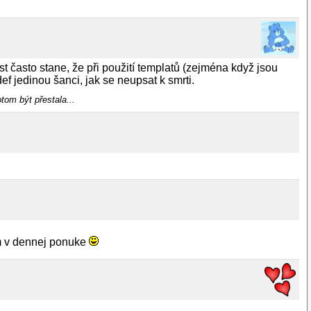
t často stane, že při použití templatů (zejména když jsou
f jedinou šanci, jak se neupsat k smrti.
tom být přestala...
om v dennej ponuke