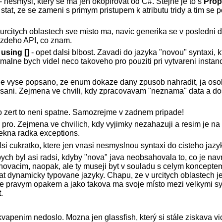
- nesmysl, ktery se ma jen okopirovat od C#. Stejne je to s
Prop
stat, ze se zameni s primym pristupem k atributu tridy a tim se p
 urcitych oblastech sve misto ma, navic generika se v posledni
azdeho API, co znam.
using []
- opet dalsi blbost. Zavadi do jazyka "novou" syntaxi, 
alne bych videl neco takoveho pro pouziti pri vytvareni instan
 je vyse popsano, ze enum dokaze dany zpusob nahradit, ja oso
sani. Zejmena ve chvili, kdy zpracovavam "neznama" data a do
o zert to neni spatne. Samozrejme v zadnem pripade!
 pro. Zejmena ve chvilich, kdy vyjimky nezahazuji a resim je na 
pekna radka exceptions.
lsi cukratko, ktere jen vnasi nesmyslnou syntaxi do cisteho jazy
 bych byl asi radsi, kdyby "nova" java neobsahovala to, co je n
i inovacim, naopak, ale ty museji byt v souladu s celym koncept
at dynamicky typovane jazyky. Chapu, ze v urcitych oblastech j
 je pravym opakem a jako takova ma svoje místo mezi velkymi sy
.
apenim nedoslo. Mozna jen glassfish, který si stále ziskava vic