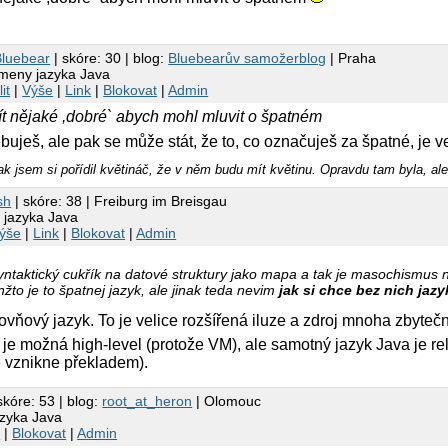
Bluebear
| skóre: 30 | blog:
Bluebearův samožerblog
| Praha
zmeny jazyka Java
it
|
Výše
|
Link
|
Blokovat
|
Admin
t nějaké ,dobré` abych mohl mluvit o špatném
buješ, ale pak se může stát, že to, co označuješ za špatné, je v
ak jsem si pořídil květináč, že v něm budu mít květinu. Opravdu tam byla, ale
sh
| skóre: 38 | Freiburg im Breisgau
 jazyka Java
ýše
|
Link
|
Blokovat
|
Admin
ntaktický cukřík na datové struktury jako mapa a tak je masochismus n
žto je to špatnej jazyk, ale jinak teda nevim
jak si chce bez nich jaz
vňový jazyk. To je velice rozšířená iluze a zdroj mnoha zbyte
 je možná high-level (protože VM), ale samotný jazyk Java je rel
e vznikne překladem).
skóre: 53 | blog:
root_at_heron
| Olomouc
azyka Java
k
|
Blokovat
|
Admin