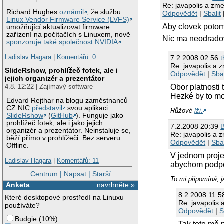
Re: javapolis a zm
Richard Hughes
oznámil
, že službu
Odpovědět
|
Sbalit
Linux Vendor Firmware Service (LVFS)
Aby clovek poto
umožňující aktualizovat firmware
zařízení na počítačích s Linuxem, nově
Nic ma neodradov
sponzoruje také společnost NVIDIA
.
Ladislav Hagara
|
Komentářů: 0
7.2.2008 02:56
t
Re: javapolis a 
SlideRshow, prohlížeč fotek, ale i
Odpovědět
|
Sbal
jejich organizér a prezentátor
4.8. 12:22 | Zajímavý software
Obor platnosti 
Hezké by to mo
Edvard Rejthar na blogu zaměstnanců
CZ.NIC
představil
svou aplikaci
Růžové
lži.
SlideRshow
(
GitHub
). Funguje jako
prohlížeč fotek, ale i jako jejich
7.2.2008 20:39
organizér a prezentátor. Neinstaluje se,
Re: javapolis a 
běží přímo v prohlížeči. Bez serveru.
Odpovědět
|
Sbal
Offline.
V jednom proje
Ladislav Hagara
|
Komentářů: 11
abychom podpor
Centrum
|
Napsat
|
Starší
To mi připomíná, j
Anketa
navrhněte »
8.2.2008 11:
Které desktopové prostředí na Linuxu
Re: javapolis
používáte?
Odpovědět
|
S
Budgie
(
10%
)