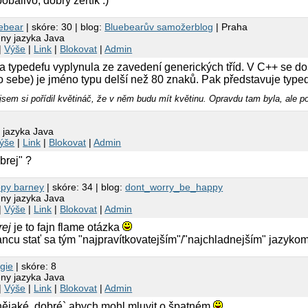
obalivo, dobrý žertík :)
ebear
| skóre: 30 | blog:
Bluebearův samožerblog
| Praha
eny jazyka Java
|
Výše
|
Link
|
Blokovat
|
Admin
 typedefu vyplynula ze zavedení generických tříd. V C++ se dos
sebe) je jméno typu delší než 80 znaků. Pak představuje typede
jsem si pořídil květináč, že v něm budu mít květinu. Opravdu tam byla, ale po
 jazyka Java
ýše
|
Link
|
Blokovat
|
Admin
brej" ?
py barney
| skóre: 34 | blog:
dont_worry_be_happy
eny jazyka Java
|
Výše
|
Link
|
Blokovat
|
Admin
rej
je to fajn flame otázka
ancu stať sa tým "najpravítkovatejším"/"najchladnejším" jazyk
ngie
| skóre: 8
eny jazyka Java
|
Výše
|
Link
|
Blokovat
|
Admin
nějaké ,dobré` abych mohl mluvit o špatném