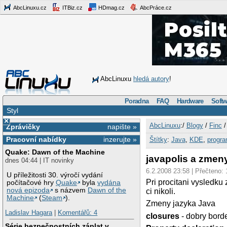
AbcLinuxu.cz
ITBiz.cz
HDmag.cz
AbcPráce.cz
AbcLinuxu
hledá autory
!
Poradna
FAQ
Hardware
Softw
Styl
×
AbcLinuxu
:/
Blogy
/
Finc
Zprávičky
napište »
Pracovní nabídky
inzerujte »
Štítky
:
Java
,
KDE
,
progr
Quake: Dawn of the Machine
javapolis a zmen
dnes 04:44 | IT novinky
6.2.2008 23:58 | Přečteno:
U příležitosti 30. výročí vydání
Pri procitani vysledku
počítačové hry
Quake
byla
vydána
nová epizoda
s názvem
Dawn of the
ci nikoli.
Machine
(
Steam
).
Zmeny jazyka Java
Ladislav Hagara
|
Komentářů: 4
closures
- dobry borde
Série bezpečnostních záplat v