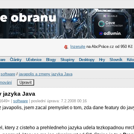
Inzerujte
na AbcPráce.cz od 950 Kč
are
Články
Učebnice
Blogy
Skupiny
Desktopy
Hry
Slovník
Kdo
/
software
/
javapolis a zmeny jazyka Java
amování
Upravit
y jazyka Java
 1649× |
software
| poslední úprava: 7.2.2008 00:16
 z javapolis, jsem zacal premyslet o tom, zda dane featury do jav
l, ktery z cisteho a prehledneho jazyka udela tezkopadnou mrch