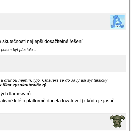
e skutečnosti nejlepší dosažitelné řešení.
 potom být přestala...
a druhou nejmíň, tyjo. Closuers se do Javy asi syntakticky
yk říkat vysokoúrovňový
.
čných flamewarů.
ativně k této platformě docela low-level (z kódu je jasně