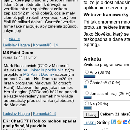
újmy, které její platformy působí mladým
to, ze je o dost mladsi
lidem. S přihlédnutím k dřívějšímu
aplikacnich serveru j
verdiktu tak má společnost celkem
zaplatit 942 milionů dolarů, což je malý
Webove frameworky
zlomek jejího ročního výnosu, který loni
Pri tak ohromnem mnoz
činil 60 miliard dolarů. Čtvrteční verdikt
firmě také nařizuje, aby změnila způsob,
proto, ze nektere fram
jakým její
Jako člověka, který se j
…
více »
tezkopadna a dane sta
Spring).
Ladislav Hagara
|
Komentářů: 14
MS Paint Doom
včera 12:44 | Humor
Anketa
Zivite se programovanim
Mark Russinovich (CTO v Microsoft
Azure) se
na LinkedIn pochlubil
svým
Ano
(
39 %
)
projektem
MS Paint Doom
napsaným
pomocí Claude. Hru Doom umožňuje
Částečně
(
10 %
)
hrát v programu Malování (Microsoft
Paint). Malování funguje jako monitor.
Herní engine (ViZDoom) běží na pozadí
Jen si s ní hraji
(
26 %
a každý vykreslený snímek hry vkládá
automaticky přes schránku (clipboard)
Ne
(
26 %
)
do Malování.
Ladislav Hagara
|
Komentářů: 3
Celkem 31 hlas
EK: ChatGPT i Roblox mohou spadat
Tiskni
Sdílej:
pod přísnější pravidla