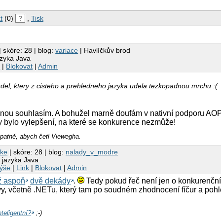
t
(0)
?
,
Tisk
| skóre: 28 | blog:
variace
| Havlíčkův brod
azyka Java
k
|
Blokovat
|
Admin
rdel, ktery z cisteho a prehledneho jazyka udela tezkopadnou mrchu :(
šinou souhlasím. A bohužel marně doufám v nativní podporu AOP
 bylo vylepšení, na které se konkurence nezmůže!
patně, abych četl Viewegha.
ke
| skóre: 28 | blog:
nalady_v_modre
 jazyka Java
ýše
|
Link
|
Blokovat
|
Admin
už aspoň
dvě dekády
.
Tedy pokud řeč není jen o konkurenčn
y, včetně .NETu, který tam po soudném zhodnocení fíčur a poh
teligentní?
;-)