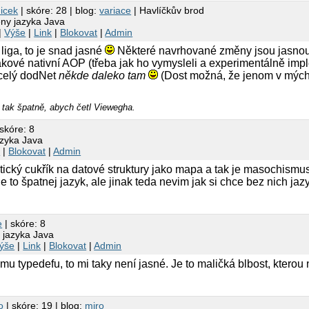
icek
| skóre: 28 | blog:
variace
| Havlíčkův brod
eny jazyka Java
|
Výše
|
Link
|
Blokovat
|
Admin
 liga, to je snad jasné
Některé navrhované změny jsou jasnou 
akové nativní AOP (třeba jak ho vymysleli a experimentálně imp
 celý dodNet
někde daleko tam
(Dost možná, že jenom v mých 
tak špatně, abych četl Viewegha.
skóre: 8
azyka Java
k
|
Blokovat
|
Admin
tický cukřík na datové struktury jako mapa a tak je masochismus
e to špatnej jazyk, ale jinak teda nevim jak si chce bez nich ja
e
| skóre: 8
 jazyka Java
ýše
|
Link
|
Blokovat
|
Admin
omu typedefu, to mi taky není jasné. Je to maličká blbost, kterou
o
| skóre: 19 | blog:
miro