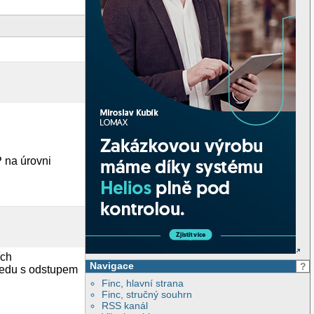
 na úrovni
ích
Navigace
?
ledu s odstupem
Finc, hlavní strana
Finc, stručný souhrn
RSS kanál