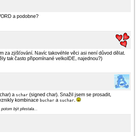
PDWORD a podobne?
m za zjišťování. Navíc takovéhle věci asi není důvod dělat.
děly tak často připomínané velkoIDE, najednou?)
char) a
(signed char). Snažil jsem se prosadit,
schar
 vznikly kombinace
a
.
buchar
suchar
 potom být přestala...