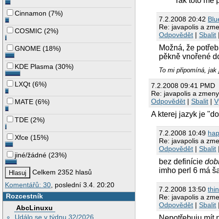
Tak toto mě p
Cinnamon
(
7%
)
7.2.2008 20:42
Blu
Re: javapolis a zm
COSMIC
(
2%
)
Odpovědět
|
Sbalit
Možná, že potřeba
GNOME
(
18%
)
pěkně vnořené do 
KDE Plasma
(
30%
)
To mi připomíná, jak 
LXQt
(
6%
)
7.2.2008 09:41 PMD
Re: javapolis a zmeny
Odpovědět
|
Sbalit
|
V
MATE
(
6%
)
A kterej jazyk je "do
TDE
(
2%
)
7.2.2008 10:49
hap
Xfce
(
15%
)
Re: javapolis a zm
Odpovědět
|
Sbalit
jiné/žádné
(
23%
)
bez definície
dob
imho perl 6 má š
Celkem 2352 hlasů
Komentářů: 30
, poslední 3.4. 20:20
7.2.2008 13:50
thi
Rozcestník
Re: javapolis a zm
Odpovědět
|
Sbalit
AbcLinuxu
Událo se v týdnu 32/2026
Nepotřebuju mít 