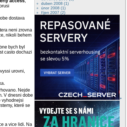
erty access
,
duben 2008 (1)
orusi
únor 2008 (1)
říjen 2007 (2)
 dobe dostava
ktera neni zrovna
ce, nikoli behem
bne bych byl
st casto dochazi
vyssi urovni,
ka.
avrhovano. Nejde
em. V dnesni dobe
e vyhodnejsi
stemy, které se
e a vice lidi. Na