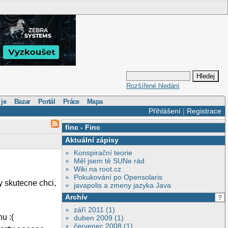
Rozšířené hledání
 je
Bazar
Portál
Práce
Mapa
Přihlášení
|
Registrace
finc
-
Finc
Aktuální zápisy
Konspirační teorie
Měl jsem tě SUNe rád
Wiki na root.cz
Pokukování po Opensolaris
y skutecne chci,
javapolis a zmeny jazyka Java
Archív
?
září 2011 (1)
u :(
duben 2009 (1)
červenec 2008 (1)