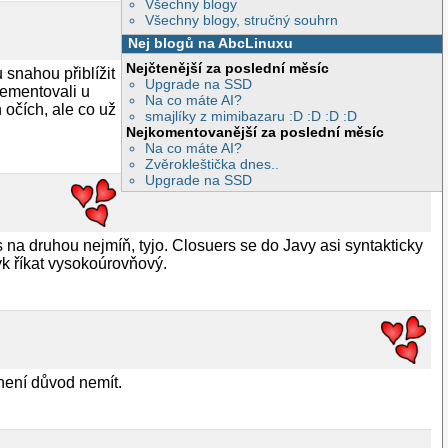
Všechny blogy
Všechny blogy, stručný souhrn
Nej blogů na AbcLinuxu
Nejčtenější za poslední měsíc
snahou přiblížit
Upgrade na SSD
lementovali u
Na co máte AI?
očích, ale co už
smajlíky z mimibazaru :D :D :D :D
Nejkomentovanější za poslední měsíc
Na co máte AI?
Zvěrokleštička dnes..
Upgrade na SSD
 na druhou nejmíň, tyjo. Closuers se do Javy asi syntakticky
zyk říkat vysokoúrovňový.
 není důvod nemít.