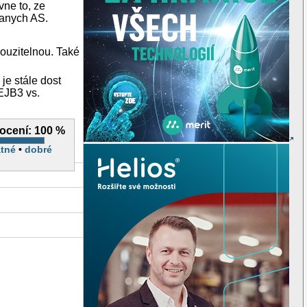
vne to, ze
danych AS.
ouzitelnou. Také
 je stále dost
EJB3 vs.
ocení:
100 %
tné
•
dobré