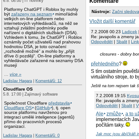
Komentáře
6.8. 08:00 | IT novinky
Platformy ChatGPT i Roblox by mohly
Nástroje:
Začni sledova
být
zařazeny na seznam
mimořádně
velkých on-line platforem nebo
Vložit další komentář
internetových vyhledávačů, na něž se
vztahují zvláštní podmínky podle
7.2.2008 00:23
Ladicek
nařízení o digitálních službách (DSA).
Re: javapolis a zmeny j
Vzhledem k tomu, že ChatGPT i Roblox
Odpovědět
|
Sbalit
|
Lin
oznámily počet uživatelů nad prahovou
hodnotou DSA, je toto označení
„rozhodně možné“ a mohlo by „přijít
closures - dobry bo
dříve či později“. On-line platformy a
vyhledávače zařazené na seznamy DSA
přehledného
?
musejí
S tím ostatním povět
…
více »
virtuálního stroje,
to
by
Ladislav Hagara
|
Komentářů: 12
Ještě na tom nejsem tak š
Cloudflare OS
5.8. 17:00 | Zajímavý software
7.2.2008 19:15
Kyosu
Re: javapolis a zmeny
Společnost Cloudflare
představila
Odpovědět
|
Sbalit
|
V
Cloudflare OS
(
GitHub
), tj. open
source platformu navrženou pro
Ale
zmůže
,
a to 
integraci umělé inteligence (agentů)
implementacích Jav
přímo do pracovních procesů
počítám taky.
organizací.
Jak moc jsou ábíčkáři in
Ladislav Hagara
|
Komentářů: 0