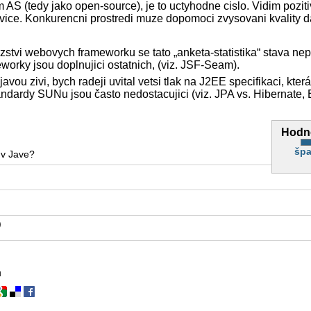
m AS (tedy jako open-source), je to uctyhodne cislo. Vidim poziti
e vice. Konkurencni prostredi muze dopomoci zvysovani kvality 
stvi webovych frameworku se tato „anketa-statistika“ stava nep
eworky jsou doplnujici ostatnich, (viz. JSF-Seam).
avou zivi, bych radeji uvital vetsi tlak na J2EE specifikaci, která
ndardy SUNu jsou často nedostacujici (viz. JPA vs. Hibernate, 
Hodn
špa
 v Jave?
)
ů