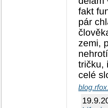
dělám 
fakt fu
pár ch
člověk
zemi, 
nehrot
tričku,
celé s
blog.rfox
19.9.2