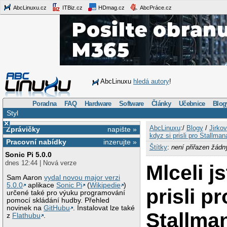
AbcLinuxu.cz
ITBiz.cz
HDmag.cz
AbcPráce.cz
AbcLinuxu
hledá autory
!
Poradna
FAQ
Hardware
Software
Články
Učebnice
Blog
Styl
×
AbcLinuxu
:/
Blogy
/
Jirkov
Zprávičky
napište »
kdyz si prisli pro Stallman
Pracovní nabídky
inzerujte »
Štítky
:
není přiřazen žádn
Sonic Pi 5.0.0
dnes 12:44 | Nová verze
Mlceli js
Sam Aaron
vydal novou major verzi
5.0.0
aplikace
Sonic Pi
(
Wikipedie
)
prisli pr
určené také pro výuku programování
pomocí skládání hudby. Přehled
novinek na
GitHubu
. Instalovat lze také
Stallma
z
Flathubu
.