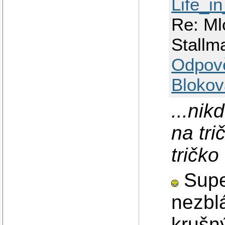
Life_i
Re: Mlc
Stallm
Odpov
Blokov
...nik
na tri
tričko
Super
nezblá
krušn