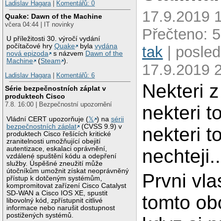
Ladislav Hagara
|
Komentářů: 0
17.9.2019 1
Quake: Dawn of the Machine
včera 04:44 | IT novinky
Přečteno: 
U příležitosti 30. výročí vydání
počítačové hry
Quake
byla
vydána
tak
| posled
nová epizoda
s názvem
Dawn of the
Machine
(
Steam
).
17.9.2019 
Ladislav Hagara
|
Komentářů: 6
Nekteri z
Série bezpečnostních záplat v
produktech Cisco
7.8. 16:00 | Bezpečnostní upozornění
nekteri t
Vládní CERT upozorňuje (
𝕏
) na
sérii
bezpečnostních záplat
(CVSS 9.9) v
nekteri t
produktech Cisco řešících kritické
zranitelnosti umožňující obejití
autentizace, eskalaci oprávnění,
nechteji..
vzdálené spuštění kódu a odepření
služby. Úspěšné zneužití může
útočníkům umožnit získat neoprávněný
Prvni vl
přístup k dotčeným systémům,
kompromitovat zařízení Cisco Catalyst
SD-WAN a Cisco IOS XE, spustit
tomto ob
libovolný kód, zpřístupnit citlivé
informace nebo narušit dostupnost
postižených systémů.