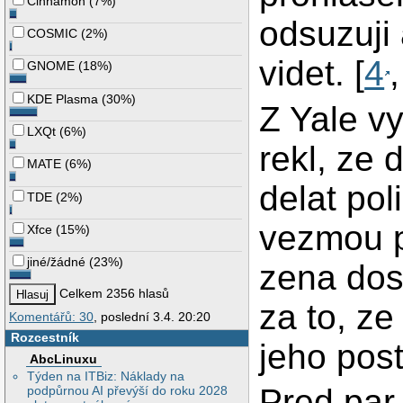
Cinnamon
(
7%
)
odsuzuji 
COSMIC
(
2%
)
videt. [
4
GNOME
(
18%
)
KDE Plasma
(
30%
)
Z Yale vy
LXQt
(
6%
)
rekl, ze
MATE
(
6%
)
delat pol
TDE
(
2%
)
vezmou p
Xfce
(
15%
)
jiné/žádné
(
23%
)
zena dos
Celkem 2356 hlasů
za to, ze
Komentářů: 30
, poslední 3.4. 20:20
Rozcestník
jeho post
AbcLinuxu
Týden na ITBiz: Náklady na
Pred par
podpůrnou AI převýší do roku 2028