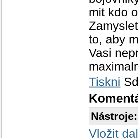
mit kdo o
Zamyslete
to, aby m
Vasi nepr
maximaln
Tiskni
Sd
Koment
Nástroje:
Vložit da