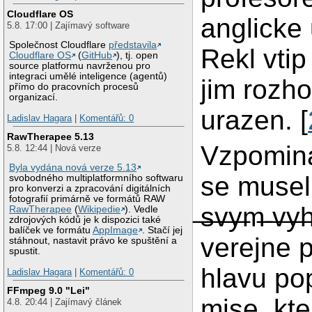
Cloudflare OS
anglicke 
5.8. 17:00 | Zajímavý software
Společnost Cloudflare
představila
Rekl vti
Cloudflare OS
(
GitHub
), tj. open
source platformu navrženou pro
integraci umělé inteligence (agentů)
jim rozhod
přímo do pracovních procesů
organizací.
urazen. [
Ladislav Hagara
|
Komentářů: 0
RawTherapee 5.13
Vzpomina
5.8. 12:44 | Nová verze
Byla vydána nová verze 5.13
se musel p
svobodného multiplatformního softwaru
pro konverzi a zpracování digitálních
fotografií primárně ve formátů RAW
̶s̶v̶y̶m̶ ̶v̶y̶
RawTherapee
(
Wikipedie
). Vedle
zdrojových kódů je k dispozici také
balíček ve formátu
AppImage
. Stačí jej
verejne p
stáhnout, nastavit právo ke spuštění a
spustit.
hlavu po
Ladislav Hagara
|
Komentářů: 0
FFmpeg 9.0 "Lei"
mise, kte
4.8. 20:44 | Zajímavý článek