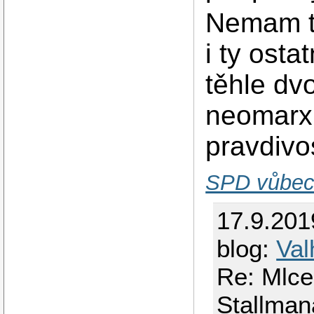
Nemam te
i ty osta
těhle dv
neomarxi
pravdivos
SPD vůbec 
17.9.201
blog:
Val
Re: Mlcel
Stallman