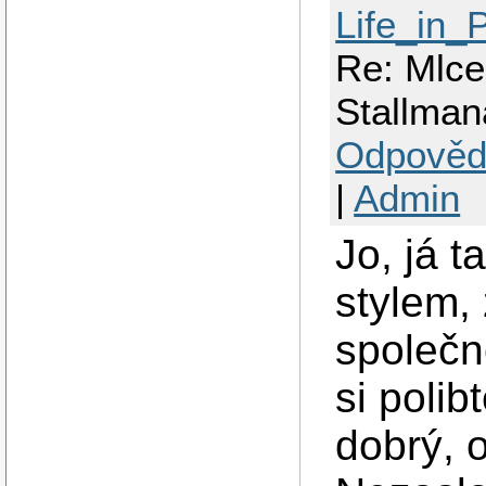
Life_in_
Re: Mlcel
Stallman
Odpověd
|
Admin
Jo, já t
stylem,
společno
si polib
dobrý, 