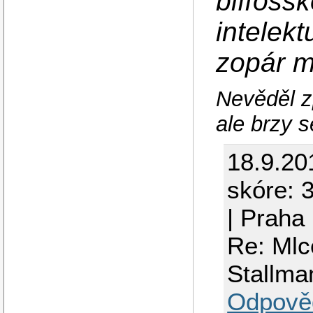
bifľošsk
intelekt
zopár 
Nevěděl zp
ale brzy s
18.9.20
skóre: 3
| Praha
Re: Mlce
Stallma
Odpově