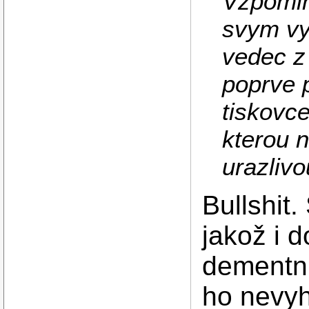
Vzpomin
svym vy
vedec z 
poprve p
tiskovce
kterou n
urazlivo
Bullshit.
jakož i 
dementn
ho nevyh