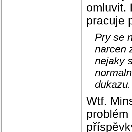
omluvit.
pracuje 
Pry se n
narcen z
nejaky 
normaln
dukazu.
Wtf. Min
problém M
příspěvky