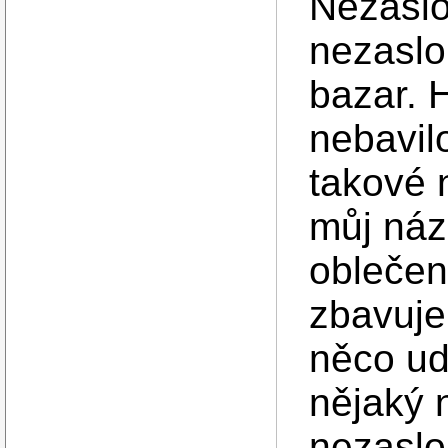
Nezaslou
nezaslo
bazar. 
nebavil
takové n
můj náz
oblečen
zbavuje 
něco udě
nějaký n
nezaslo