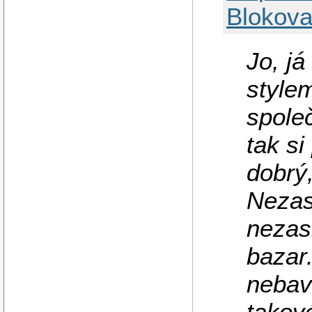
Blokova
Jo, já
style
společ
tak si
dobrý,
Nezasl
nezas
bazar
nebav
takové