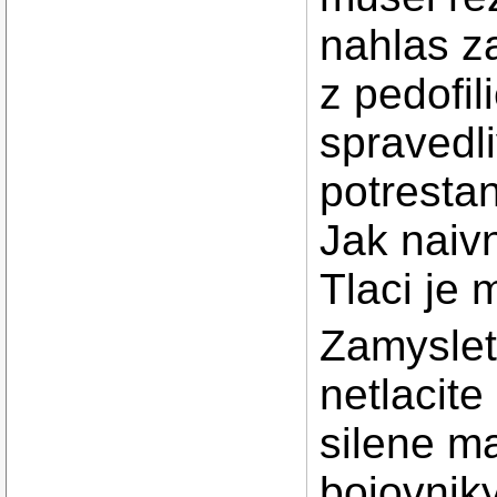
nahlas za
z pedofil
spravedl
potresta
Jak naivn
Tlaci je 
Zamyslet
netlacite
silene ma
bojovnik