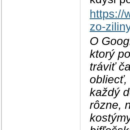
https:/
zo-zilin
O Googli
ktorý p
tráviť 
obliecť
každý d
rôzne, 
kostýmy