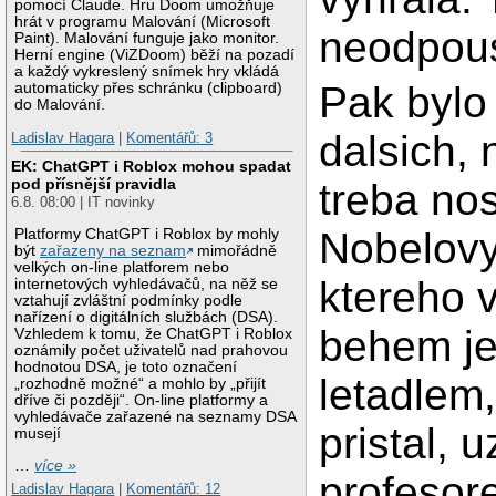
pomocí Claude. Hru Doom umožňuje
hrát v programu Malování (Microsoft
neodpous
Paint). Malování funguje jako monitor.
Herní engine (ViZDoom) běží na pozadí
a každý vykreslený snímek hry vkládá
Pak bylo
automaticky přes schránku (clipboard)
do Malování.
dalsich,
Ladislav Hagara
|
Komentářů: 3
EK: ChatGPT i Roblox mohou spadat
pod přísnější pravidla
treba nos
6.8. 08:00 | IT novinky
Nobelovy
Platformy ChatGPT i Roblox by mohly
být
zařazeny na seznam
mimořádně
velkých on-line platforem nebo
ktereho v
internetových vyhledávačů, na něž se
vztahují zvláštní podmínky podle
nařízení o digitálních službách (DSA).
behem je
Vzhledem k tomu, že ChatGPT i Roblox
oznámily počet uživatelů nad prahovou
hodnotou DSA, je toto označení
letadlem
„rozhodně možné“ a mohlo by „přijít
dříve či později“. On-line platformy a
vyhledávače zařazené na seznamy DSA
pristal, 
musejí
…
více »
profesor
Ladislav Hagara
|
Komentářů: 12