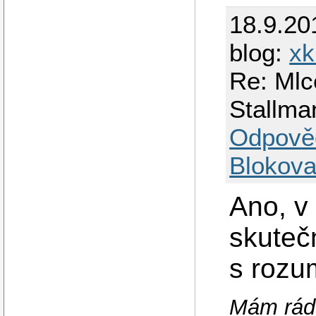
18.9.20
blog:
xk
Re: Mlce
Stallma
Odpově
Blokova
Ano, v
skuteč
s rozu
Mám rád,