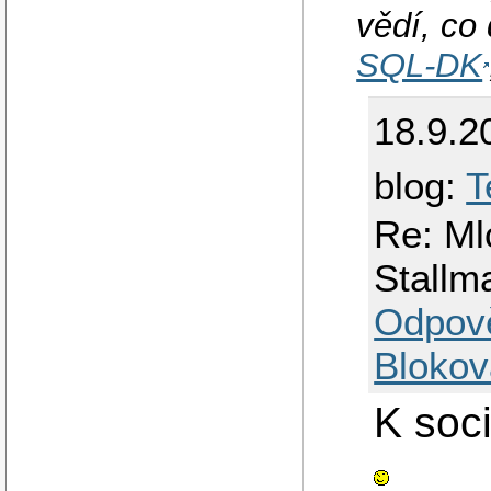
vědí, co 
SQL-DK
18.9.2
blog:
T
Re: Mlc
Stallm
Odpov
Blokov
K soc