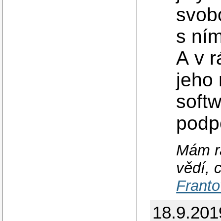
svob
s ní
A v 
jeho
softw
podpo
Mám rá
vědí, 
Franto
18.9.201