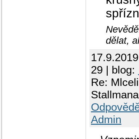
spříz
Nevěděl 
dělat, a
17.9.201
29 | blog:
Re: Mlceli 
Stallman
Odpovědě
Admin