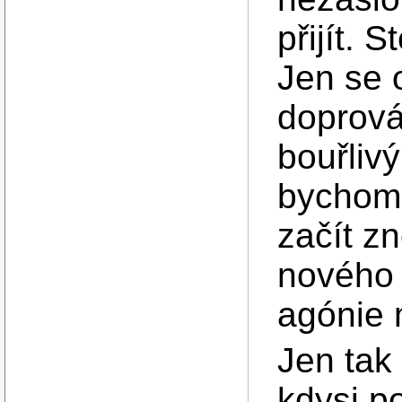
přijít.
Jen se 
doprová
bouřliv
bychom t
začít z
nového 
agónie m
Jen tak
kdysi p