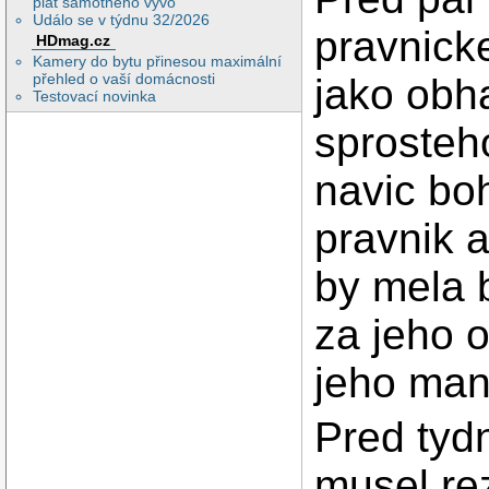
plat samotného vývo
Událo se v týdnu 32/2026
pravnick
HDmag.cz
Kamery do bytu přinesou maximální
přehled o vaší domácnosti
jako obh
Testovací novinka
sprosteh
navic boh
pravnik 
by mela b
za jeho o
jeho man
Pred tydn
musel rez