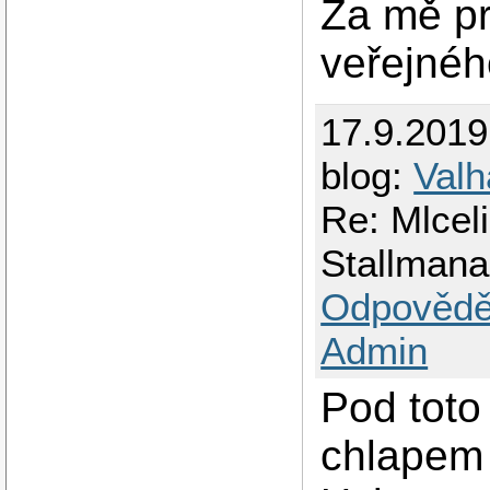
Za mě pr
veřejnéh
17.9.201
blog:
Valh
Re: Mlceli 
Stallman
Odpovědě
Admin
Pod toto
chlapem 