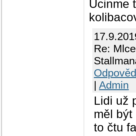
Ucinme t
kolibaco
17.9.201
Re: Mlcel
Stallman
Odpověd
|
Admin
Lidi už
měl být
to čtu f