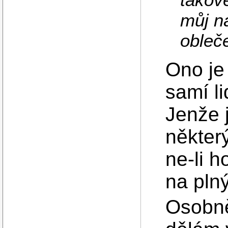
můj ná
obleče
Ono je 
samí li
Jenže 
někter
ne-li h
na pln
Osobně