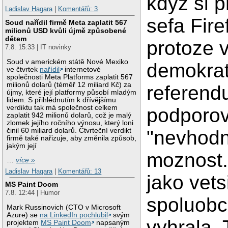
kdyz si pr
Ladislav Hagara
|
Komentářů: 3
sefa Fire
Soud nařídil firmě Meta zaplatit 567
milionů USD kvůli újmě způsobené
dětem
protoze 
7.8. 15:33 | IT novinky
Soud v americkém státě Nové Mexiko
demokra
ve čtvrtek
nařídil
internetové
společnosti Meta Platforms zaplatit 567
milionů dolarů (téměř 12 miliard Kč) za
referend
újmy, které její platformy působí mladým
lidem. S přihlédnutím k dřívějšímu
verdiktu tak má společnost celkem
podporov
zaplatit 942 milionů dolarů, což je malý
zlomek jejího ročního výnosu, který loni
činil 60 miliard dolarů. Čtvrteční verdikt
"nevhod
firmě také nařizuje, aby změnila způsob,
jakým její
moznost.
…
více »
Ladislav Hagara
|
Komentářů: 13
jako vets
MS Paint Doom
7.8. 12:44 | Humor
spoluobc
Mark Russinovich (CTO v Microsoft
Azure) se
na LinkedIn pochlubil
svým
vyhrala. 
projektem
MS Paint Doom
napsaným