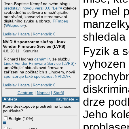
Jean-Baptiste Kempf na svém blogu
pry mel p
představil novou verzi 9.0 "Lei"
kolekce
svobodného softwaru umožňujícího
nahrávání, konverzi a streamovaní
manzelky,
digitálního zvuku a obrazu
FFmpeg
(
Wikipedie
).
shledala 
Ladislav Hagara
|
Komentářů: 0
NVIDIA sponzorem služby Linux
Vendor Firmware Service (LVFS)
Fyzik a 
4.8. 20:11 | Komunita
Richard Hughes
oznámil
, že službu
vyhozen z
Linux Vendor Firmware Service (LVFS)
umožňující aktualizovat firmware
zařízení na počítačích s Linuxem, nově
zpochybn
sponzoruje také společnost NVIDIA
.
Ladislav Hagara
|
Komentářů: 0
diskrimin
Centrum
|
Napsat
|
Starší
drze podl
Anketa
navrhněte »
Které desktopové prostředí na Linuxu
Jeho kol
používáte?
Budgie
(
10%
)
prohlasen